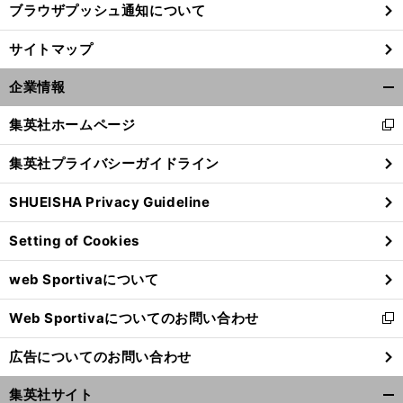
ブラウザプッシュ通知について
前
サイトマップ
へ
企業情報
開
く/
集英社ホームページ
新
閉
し
じ
集英社プライバシーガイドライン
い
る
ウ
SHUEISHA Privacy Guideline
ィ
ン
Setting of Cookies
ド
ウ
web Sportivaについて
で
開
Web Sportivaについてのお問い合わせ
く
新
し
広告についてのお問い合わせ
い
ウ
集英社サイト
ィ