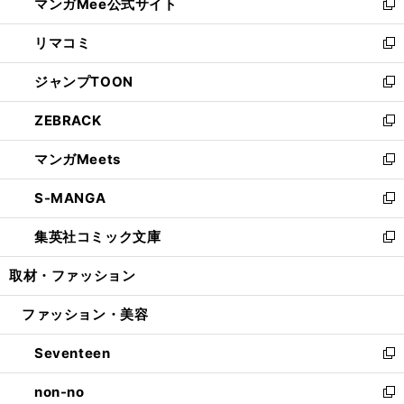
マンガMee公式サイト
く
ド
ィ
い
新
ウ
ン
ウ
し
リマコミ
で
ド
ィ
い
新
開
ウ
ン
ウ
し
ジャンプTOON
く
で
ド
ィ
い
新
開
ウ
ン
ウ
し
ZEBRACK
く
で
ド
ィ
い
新
開
ウ
ン
ウ
し
マンガMeets
く
で
ド
ィ
い
新
開
ウ
ン
ウ
し
S-MANGA
く
で
ド
ィ
い
新
開
ウ
ン
ウ
し
集英社コミック文庫
く
で
ド
ィ
い
新
開
ウ
ン
ウ
し
取材・ファッション
く
で
ド
ィ
い
開
ウ
ン
ウ
ファッション・美容
く
で
ド
ィ
開
ウ
ン
Seventeen
く
で
ド
新
開
ウ
し
non-no
く
で
い
新