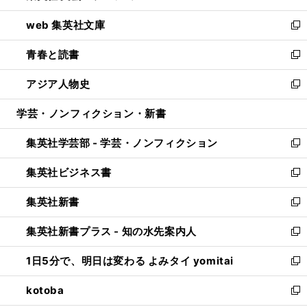
ン
ウ
し
web 集英社文庫
ド
ィ
い
新
ウ
ン
ウ
し
青春と読書
で
ド
ィ
い
新
開
ウ
ン
ウ
し
アジア人物史
く
で
ド
ィ
い
新
開
ウ
ン
ウ
し
学芸・ノンフィクション・新書
く
で
ド
ィ
い
開
ウ
ン
ウ
集英社学芸部 - 学芸・ノンフィクション
く
で
ド
ィ
新
開
ウ
ン
し
集英社ビジネス書
く
で
ド
い
新
開
ウ
ウ
し
集英社新書
く
で
ィ
い
新
開
ン
ウ
し
集英社新書プラス - 知の水先案内人
く
ド
ィ
い
新
ウ
ン
ウ
し
1日5分で、明日は変わる よみタイ yomitai
で
ド
ィ
い
新
開
ウ
ン
ウ
し
kotoba
く
で
ド
ィ
い
新
開
ウ
ン
ウ