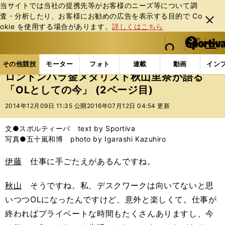
当サイトでは当社の提携先等がお客様のニーズ等について調
査・分析したり、お客様にお勧めの広告を表⽰する⽬的で Co
閉じ
okie を使⽤する場合があります。
詳しくはこちら
る
マイペ
web Sportiva (webスポルティーバ)
検索
メニュ
we
ー
その他競技の記事一覧
パラスポーツ
ロンドンパラ金
b
ジ
その他競技
モーター
フォト
連載
動画
イン
ス
ロンドンパラ金メダリスト秋山里奈が語る
ポ
「OLとしての今」 (2ページ目)
ル
テ
2014年12月09日 11:35 公開
2016年07月12日 04:54 更新
ィ
ー
文●スポルティーバ text by Sportiva
バ
写真●五十嵐和博 photo by Igarashi Kazuhiro
伊藤
仕事に手ごたえがあるんですね。
秋山
そうですね。私、デスクワークは向いてないと思
いつつOLになったんですけど、意外と楽しくて。仕事が
終わればプライベートな時間もたくさんありますし、今