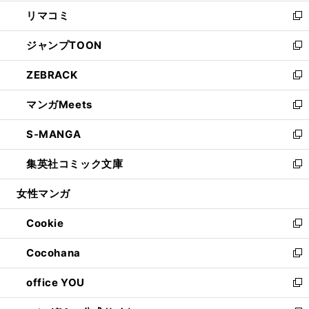
ウ
ン
ウ
し
リマコミ
で
ド
ィ
い
新
開
ウ
ン
ウ
し
ジャンプTOON
く
で
ド
ィ
い
新
開
ウ
ン
ウ
し
ZEBRACK
く
で
ド
ィ
い
新
開
ウ
ン
ウ
し
マンガMeets
く
で
ド
ィ
い
新
開
ウ
ン
ウ
し
S-MANGA
く
で
ド
ィ
い
新
開
ウ
ン
ウ
し
集英社コミック文庫
く
で
ド
ィ
い
新
開
ウ
ン
ウ
し
女性マンガ
く
で
ド
ィ
い
開
ウ
ン
ウ
Cookie
く
で
ド
ィ
新
開
ウ
ン
し
Cocohana
く
で
ド
い
新
開
ウ
ウ
し
office YOU
く
で
ィ
い
新
開
ン
ウ
し