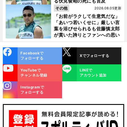
る伏見俊昭の死にも言及
その他
2026.08.05更新
「お前がラクして生意気だな」
「あいつ若いくせに」厳しい言
葉を浴びせられるも佐藤慎太郎
が貫いた誇りとファンへの思い
cebo
X
Facebookで
Xでフォローする
ok
フォローする
uTube
LINE
YouTubeで
LINEで
チャンネル登録
アカウント追加
stagra
Instagramで
m
フォローする