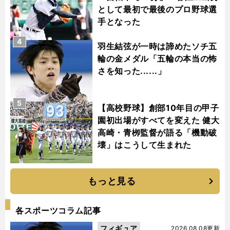
として最初で最後のプロ野球選
手となった
4
羽生結弦が一時は諦めたソチ五
輪の金メダル「五輪の本当の怖
さを知った......」
5
【高校野球】創部10年目の甲子
園初出場がすべてを変えた 健大
高崎・青栁監督が語る「機動破
壊」はこうして生まれた
もっと見る
各スポーツコラム記事
フィギュア
2026.08.08更新