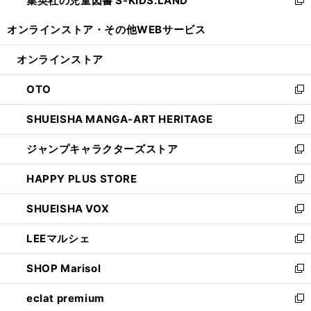
集英社の児童図書 S-KIDS.LAND
で
ド
い
新
開
ウ
ウ
し
オンラインストア・
その他WEBサービス
く
で
ィ
い
開
ン
ウ
オンラインストア
く
ド
ィ
ウ
ン
OTO
で
ド
新
開
ウ
し
SHUEISHA MANGA-ART HERITAGE
く
で
い
新
開
ウ
し
ジャンプキャラクターズストア
く
ィ
い
新
ン
ウ
し
HAPPY PLUS STORE
ド
ィ
い
新
ウ
ン
ウ
し
SHUEISHA VOX
で
ド
ィ
い
新
開
ウ
ン
ウ
し
LEEマルシェ
く
で
ド
ィ
い
新
開
ウ
ン
ウ
し
SHOP Marisol
く
で
ド
ィ
い
新
開
ウ
ン
ウ
し
eclat premium
く
で
ド
ィ
い
新