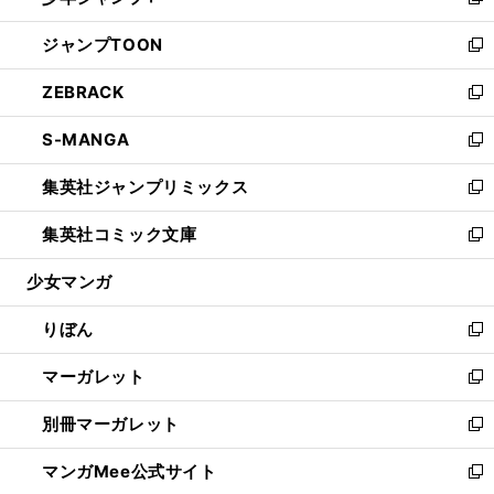
い
新
開
ウ
ン
ウ
し
ジャンプTOON
く
で
ド
ィ
い
新
開
ウ
ン
ウ
し
ZEBRACK
く
で
ド
ィ
い
新
開
ウ
ン
ウ
し
S-MANGA
く
で
ド
ィ
い
新
開
ウ
ン
ウ
し
集英社ジャンプリミックス
く
で
ド
ィ
い
新
開
ウ
ン
ウ
し
集英社コミック文庫
く
で
ド
ィ
い
新
開
ウ
ン
ウ
し
少女マンガ
く
で
ド
ィ
い
開
ウ
ン
ウ
りぼん
く
で
ド
ィ
新
開
ウ
ン
し
マーガレット
く
で
ド
い
新
開
ウ
ウ
し
別冊マーガレット
く
で
ィ
い
新
開
ン
ウ
し
マンガMee公式サイト
く
ド
ィ
い
新