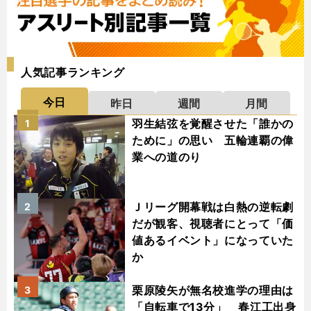
人気記事ランキング
今日
昨日
週間
月間
羽生結弦を覚醒させた「誰かの
1
ために」の思い 五輪連覇の偉
業への道のり
Ｊリーグ開幕戦は白熱の逆転劇
2
だが観客、視聴者にとって「価
値あるイベント」になっていた
か
栗原陵矢が無名校進学の理由は
3
「自転車で13分」 春江工出身