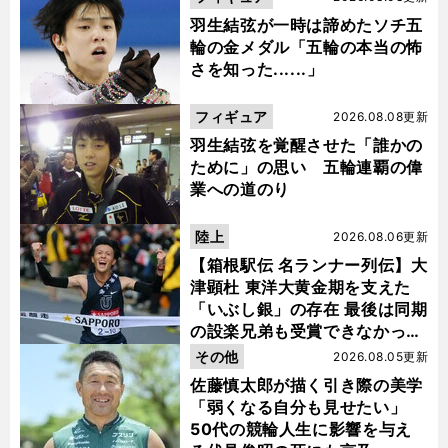
羽生結弦が一時は諦めたソチ五
輪の金メダル「五輪の本当の怖
さを知った......」
フィギュア
2026.08.08更新
羽生結弦を覚醒させた「誰かの
ために」の思い 五輪連覇の偉
業への道のり
陸上
2026.08.06更新
【箱根駅伝 名ランナー列伝】大
津顕杜 東洋大黄金期を支えた
「いぶし銀」の存在 最後は同期
の設楽兄弟も受賞できなかった
金栗杯に輝く
その他
2026.08.05更新
佐藤慎太郎が描く引き際の美学
「弱くなる自分も見せたい」
50代の競輪人生に影響を与え