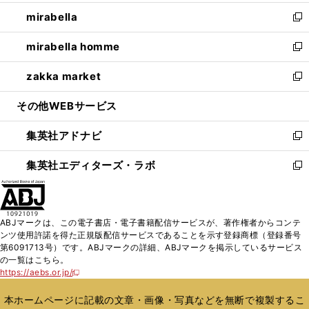
開
ウ
ン
ウ
し
mirabella
く
で
ド
ィ
い
新
開
ウ
ン
ウ
し
mirabella homme
く
で
ド
ィ
い
新
開
ウ
ン
ウ
し
zakka market
く
で
ド
ィ
い
新
開
ウ
ン
ウ
し
その他WEBサービス
く
で
ド
ィ
い
開
ウ
ン
ウ
集英社アドナビ
く
で
ド
ィ
新
開
ウ
ン
し
集英社エディターズ・ラボ
く
で
ド
い
新
開
ウ
ウ
し
く
で
ィ
い
開
ン
ウ
ABJマークは、この電子書店・電子書籍配信サービスが、著作権者からコンテ
く
ド
ィ
ンツ使用許諾を得た正規版配信サービスであることを示す登録商標（登録番号
ウ
ン
第6091713号）です。ABJマークの詳細、ABJマークを掲示しているサービス
で
ド
の一覧はこちら。
開
ウ
https://aebs.or.jp/
新
く
で
し
い
開
本ホームページに記載の文章・画像・写真などを無断で複製するこ
ウ