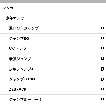
開
ン
く/
マンガ
ド
閉
ウ
じ
少年マンガ
で
る
開
週刊少年ジャンプ
く
新
し
ジャンプSQ
い
新
ウ
し
Vジャンプ
ィ
い
新
ン
ウ
し
最強ジャンプ
ド
ィ
い
新
ウ
ン
ウ
し
少年ジャンプ+
で
ド
ィ
い
新
開
ウ
ン
ウ
し
ジャンプTOON
く
で
ド
ィ
い
新
開
ウ
ン
ウ
し
ZEBRACK
く
で
ド
ィ
い
新
開
ウ
ン
ウ
し
ジャンプルーキー！
く
で
ド
ィ
い
新
開
ウ
ン
ウ
し