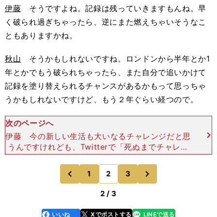
伊藤
そうですよね。記録は残っていきますもんね。早
く破られ過ぎちゃったら、逆にまた燃えちゃいそうなこ
ともありますかね。
秋山
そうかもしれないですね。ロンドンから半年とか1
年とかでもう破られちゃったら、また自分で追いかけて
記録を塗り替えられるチャンスがあるかもって思っちゃ
うかもしれないですけど、もう２年ぐらい経つので。
次のページへ
伊藤 今の新しい生活も大いなるチャレンジだと思
うんですけれども、Twitterで「死ぬまでチャレン
ジャーでいたい」って書いてらっしゃって。死ぬま
でチャレンジしていたいというのは、いつ頃から思
次
1
2
3
のページへ
のページへ
うようにな
前
2 / 3
いいね
Xでポストする
LINEで送る
line
faceboo
x