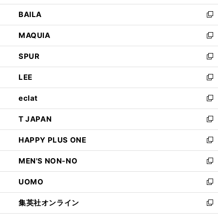
開
ウ
し
BAILA
く
ィ
い
新
ン
ウ
し
MAQUIA
ド
ィ
い
新
ウ
ン
ウ
し
SPUR
で
ド
ィ
い
新
開
ウ
ン
ウ
し
LEE
く
で
ド
ィ
い
新
開
ウ
ン
ウ
し
eclat
く
で
ド
ィ
い
新
開
ウ
ン
ウ
し
T JAPAN
く
で
ド
ィ
い
新
開
ウ
ン
ウ
し
HAPPY PLUS ONE
く
で
ド
ィ
い
新
開
ウ
ン
ウ
し
MEN'S NON-NO
く
で
ド
ィ
い
新
開
ウ
ン
ウ
し
UOMO
く
で
ド
ィ
い
新
開
ウ
ン
ウ
し
集英社オンライン
く
で
ド
ィ
い
新
開
ウ
ン
ウ
し