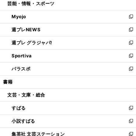
芸能・情報・スポーツ
く
で
ド
ィ
い
開
ウ
ン
ウ
Myojo
く
で
ド
ィ
新
開
ウ
ン
し
週プレNEWS
く
で
ド
い
新
開
ウ
ウ
し
週プレ グラジャパ!
く
で
ィ
い
新
開
ン
ウ
し
Sportiva
く
ド
ィ
い
新
ウ
ン
ウ
し
パラスポ
で
ド
ィ
い
新
開
ウ
ン
ウ
し
書籍
く
で
ド
ィ
い
開
ウ
ン
ウ
文芸・文庫・総合
く
で
ド
ィ
開
ウ
ン
すばる
く
で
ド
新
開
ウ
し
小説すばる
く
で
い
新
開
ウ
し
集英社 文芸ステーション
く
ィ
い
新