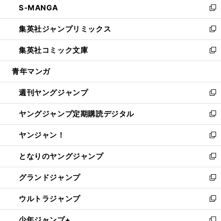
S-MANGA
く
で
ド
ィ
い
新
開
ウ
ン
ウ
し
集英社ジャンプリミックス
く
で
ド
ィ
い
新
開
ウ
ン
ウ
し
集英社コミック文庫
く
で
ド
ィ
い
新
開
ウ
ン
ウ
し
青年マンガ
く
で
ド
ィ
い
開
ウ
ン
ウ
週刊ヤングジャンプ
く
で
ド
ィ
新
開
ウ
ン
し
ヤングジャンプ定期購読デジタル
く
で
ド
い
新
開
ウ
ウ
し
ヤンジャン！
く
で
ィ
い
新
開
ン
ウ
し
となりのヤングジャンプ
く
ド
ィ
い
新
ウ
ン
ウ
し
グランドジャンプ
で
ド
ィ
い
新
開
ウ
ン
ウ
し
ウルトラジャンプ
く
で
ド
ィ
い
新
開
ウ
ン
ウ
し
少年ジャンプ+
く
で
ド
ィ