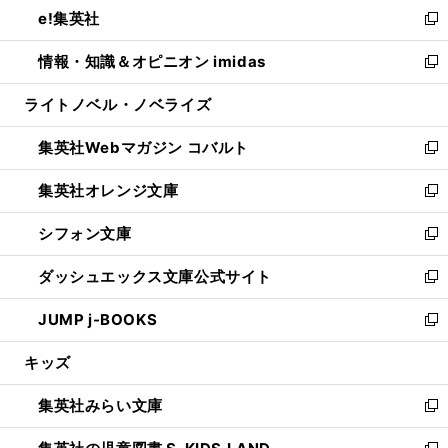
し
e!集英社
く
で
ド
ィ
い
新
開
ウ
ン
ウ
し
情報・知識＆オピニオン imidas
く
で
ド
ィ
い
新
開
ウ
ン
ウ
し
ライトノベル・ノベライズ
く
で
ド
ィ
い
開
ウ
ン
ウ
集英社Webマガジン コバルト
く
で
ド
ィ
新
開
ウ
ン
し
集英社オレンジ文庫
く
で
ド
い
新
開
ウ
ウ
し
シフォン文庫
く
で
ィ
い
新
開
ン
ウ
し
ダッシュエックス文庫公式サイト
く
ド
ィ
い
新
ウ
ン
ウ
し
JUMP j-BOOKS
で
ド
ィ
い
新
開
ウ
ン
ウ
し
キッズ
く
で
ド
ィ
い
開
ウ
ン
ウ
集英社みらい文庫
く
で
ド
ィ
新
開
ウ
ン
し
く