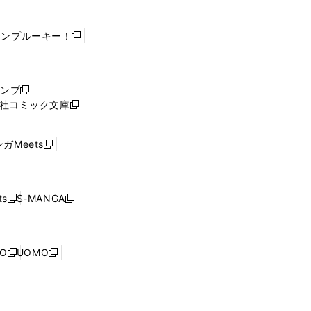
ャンプルーキー！
新
し
い
ウ
ャンプ
新
ィ
社コミック文庫
し
新
ン
い
し
ド
ウ
い
ウ
ガMeets
新
ィ
ウ
で
し
ン
ィ
開
い
ド
ン
く
ウ
ウ
ド
s
S-MANGA
新
新
ィ
で
ウ
し
し
ン
開
で
い
い
ド
く
開
ウ
ウ
ウ
NO
UOMO
く
新
新
ィ
ィ
で
し
し
ン
ン
開
い
い
ド
ド
く
ウ
ウ
ウ
ウ