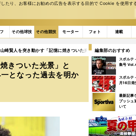
たり、お客様にお勧めの広告を表⽰する⽬的で Cookie を使⽤す
フ
その他球技
その他競技
モーター
フォト
連載
・山崎賢人を突き動かす「記憶に焼きついた光景」とは 失意の時期
編集部のおすすめ
スポルテ
に焼きついた光景」と
集号 Vol
界一となった過去を明か
スポルテ
月16日発
最新記事
プッシュ
いて