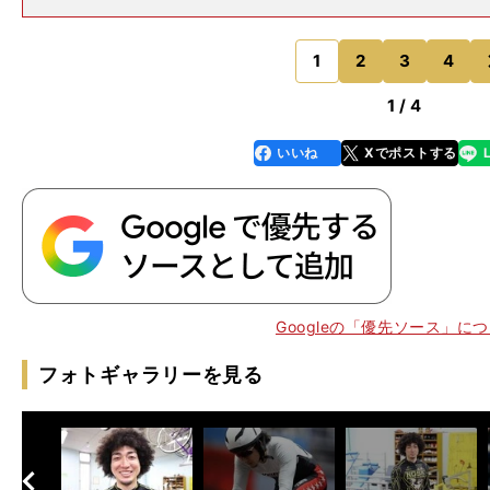
anabu Takahashi【新たな心境で世界一を獲得】 し
高かった。アジア選手権ではスプリントとケイリンで
1
2
3
4
のページへ
1 / 4
いいね
Xでポストする
line
faceboo
x
k
」
大
」
人中
人が変わった人
と感じる山崎賢人
「
学バレー→競輪ファン→競輪選手→世界一
Googleの「優先ソース」に
フォトギャラリーを見る
へ