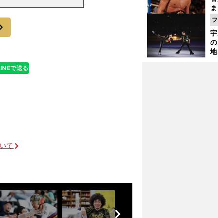
かし、世界の壁は
ま
２度金メダル
越
フ
次
さ
宇
の
地
輔
LINEで送る
題
ついて
前
へ