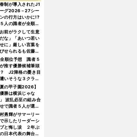
春制が導入されたJ1
ーグ2026－27シー
ンの行方はいかに!?
５人の識者が全順位
大胆予想
お前がラクして生意
だな」「あいつ若い
せに」厳しい言葉を
びせられるも佐藤慎
郎が貫いた誇りとフ
1全順位予想 識者５
ンへの思い
が推す優勝候補筆頭
？ J2降格の憂き目
遭いそうな３クラブ
は？
夏の甲子園2026】
優勝は横浜じゃな
」 波乱必至の組み合
せで識者５人が選ん
優勝校はここだ！
村勇輝がサマーリー
で示したリーダーシ
プと悔し涙 ２年ぶ
の日本代表の舞台を