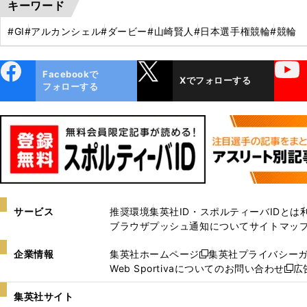
キーワード
#GⅠ
#アルカンシェル
#ダービー
#山崎賢人
#日本選手権競輪
#競輪
ebo
X
YouTube
Facebookで
Xでフォローする
ok
フォローする
サービス
推奨環境
集英社ID・スポルティーバIDとは
ブラウザプッシュ通知について
サイトマッ
企業情報
集英社ホームページ
集英社プライバシー
新
Web Sportivaについてのお問い合わせ
広
し
新
い
し
集英社サイト
ウ
い