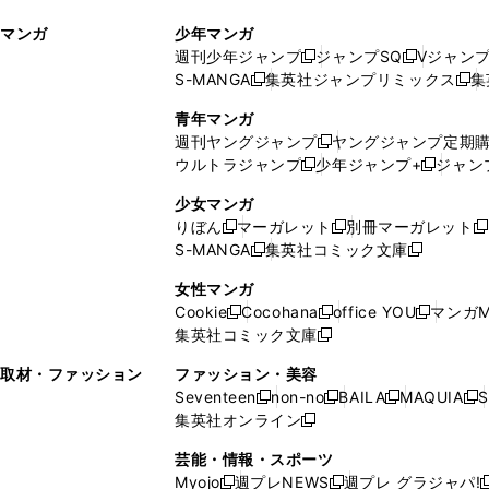
ィ
ウ
マンガ
少年マンガ
ン
ィ
週刊少年ジャンプ
ジャンプSQ
Vジャン
ド
ン
新
新
S-MANGA
集英社ジャンプリミックス
集
ウ
ド
新
し
し
新
で
ウ
し
い
い
し
青年マンガ
開
で
い
ウ
ウ
い
週刊ヤングジャンプ
ヤングジャンプ定期
新
く
開
ウ
ィ
ィ
ウ
ウルトラジャンプ
少年ジャンプ+
ジャン
新
し
新
く
ィ
ン
ン
ィ
し
い
し
ン
ド
ド
ン
少女マンガ
い
ウ
い
ド
ウ
ウ
ド
りぼん
マーガレット
別冊マーガレット
新
新
新
ウ
ィ
ウ
ウ
で
で
ウ
S-MANGA
集英社コミック文庫
し
新
し
新
ィ
ン
ィ
で
開
開
で
い
し
い
し
ン
ド
ン
女性マンガ
開
く
く
開
ウ
い
ウ
い
ド
ウ
ド
Cookie
Cocohana
office YOU
マンガM
く
く
新
新
新
ィ
ウ
ィ
ウ
ウ
で
ウ
集英社コミック文庫
し
新
し
し
ン
ィ
ン
ィ
で
開
で
い
し
い
い
ド
ン
ド
ン
取材・ファッション
ファッション・美容
開
く
開
ウ
い
ウ
ウ
ウ
ド
ウ
ド
Seventeen
non-no
BAILA
MAQUIA
S
く
く
新
新
新
新
ィ
ウ
ィ
ィ
で
ウ
で
ウ
集英社オンライン
し
新
し
し
し
ン
ィ
ン
ン
開
で
開
で
い
し
い
い
い
ド
ン
ド
ド
芸能・情報・スポーツ
く
開
く
開
ウ
い
ウ
ウ
ウ
ウ
ド
ウ
ウ
Myojo
週プレNEWS
週プレ グラジャパ!
く
く
新
新
新