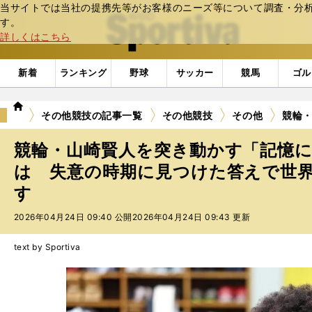
当サイトでは当社の提携先等がお客様のニーズ等について調査・分析し
web Sportiva (webスポルティーバ)
す。
詳しくはこちら
新着
ランキング
野球
サッカー
競馬
ゴル
we
その他競技の記事一覧
その他競技
その他
競輪
b
ス
競輪・山崎賢人を突き動かす「記憶
ポ
ル
は 失意の時期に見つけた答えで世
テ
す
ィ
ー
2026年04月24日 09:40 公開
2026年04月24日 09:43 更新
バ
text by Sportiva