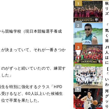
秋
1
リ
ズ
を
「
2
気
ら競輪学校（現日本競輪選手養成
く
浴
太
J
3
が決まっていて、それが一番きつか
ァ
人
は
に
4
と
くのがずっと続いていたので、練習す
【
「
ました」
い
わ
生を特別に強化するクラス「HPD
5
だ
河
受けるなど、60人以上いた候補生
グ
２位で卒業を果たした。
ッ
り