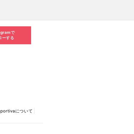
agramで
ローする
Sportivaについて