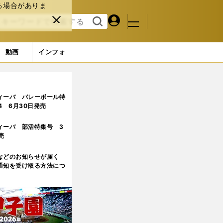
る場合がありま
マイペ
閉じ
検索
メニュ
ー
る
す
ジ
る
動画
インフォ
に見つけた答えで世界一となった過去を明かす
ィーバ バレーボール特
.4 6月30日発売
ィーバ 部活特集号 3
売
などのお知らせが届く
通知を受け取る方法につ