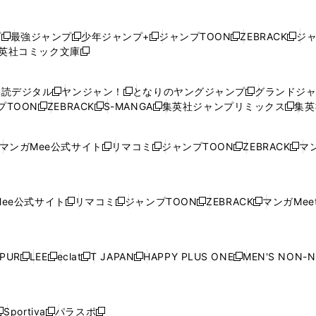
プ
最強ジャンプ
少年ジャンプ+
ジャンプTOON
ZEBRACK
ジ
新
新
新
新
新
英社コミック文庫
し
新
し
し
し
し
い
い
し
い
い
い
ウ
ウ
い
ウ
ウ
ウ
購読デジタル
ヤンジャン！
となりのヤングジャンプ
グランドジ
新
新
新
ィ
ィ
ウ
ィ
ィ
ィ
プTOON
ZEBRACK
S-MANGA
集英社ジャンプリミックス
集英
新
し
新
し
新
し
新
ン
ン
ィ
ン
ン
ン
し
い
し
い
し
い
し
ド
ド
ン
ド
ド
ド
い
ウ
い
ウ
い
ウ
い
ウ
ウ
ド
ウ
ウ
ウ
マンガMee公式サイト
リマコミ
ジャンプTOON
ZEBRACK
マン
新
新
新
新
ウ
ィ
ウ
ィ
ウ
ィ
ウ
で
で
ウ
で
で
で
し
し
し
し
し
ィ
ン
ィ
ン
ィ
ン
ィ
開
開
で
開
開
開
い
い
い
い
い
ン
ド
ン
ド
ン
ド
ン
く
く
開
く
く
く
ウ
ウ
ウ
ウ
ウ
ド
ウ
ド
ウ
ド
ウ
ド
ee公式サイト
リマコミ
ジャンプTOON
ZEBRACK
マンガMeet
く
新
新
新
新
ィ
ィ
ィ
ィ
ィ
ウ
で
ウ
で
ウ
で
ウ
し
し
し
し
ン
ン
ン
ン
ン
で
開
で
開
で
開
で
い
い
い
い
ド
ド
ド
ド
ド
開
く
開
く
開
く
開
ウ
ウ
ウ
ウ
ウ
ウ
ウ
ウ
ウ
PUR
LEE
eclat
T JAPAN
HAPPY PLUS ONE
MEN'S NON-
く
く
く
く
新
新
新
新
新
ィ
ィ
ィ
ィ
で
で
で
で
で
し
し
し
し
し
ン
ン
ン
ン
開
開
開
開
開
い
い
い
い
い
ド
ド
ド
ド
く
く
く
く
く
ウ
ウ
ウ
ウ
ウ
ウ
ウ
ウ
ウ
Sportiva
パラスポ
新
新