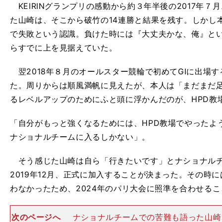
KEIRINグランプリの感動から約３年半後の2017年
た山崎は、そこから破竹の14連勝と結果を残す。しかし
で失敗という認識。負けた時には『大丈夫かな、俺』と
らすでに上を見据えていた。
翌2018年８月のオールスター競輪で初めてGⅠに出場
た。周りからは順風満帆に見えたが、本人は「まだまだ
るレベルアップのためにふと頭に浮かんだのが、HPD教
「自分がもっと強くなるためには、HPD教場でやったよ
ナショナルチームに入るしかない」。
そう感じた山崎は自ら「行きたいです」とナショナルチ
2019年12月、正式に加入することが決まった。その時
わなかったため、2024年のパリ大会に照準を合わせる
次のページへ
ナショナルチームでの苦難も語った山崎 ph