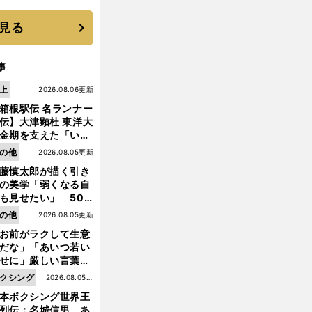
に３年目のNBA挑戦
続く
見る
事
上
2026.08.06更新
箱根駅伝 名ランナー
伝】大津顕杜 東洋大
金期を支えた「いぶ
銀」の存在 最後は同
の他
2026.08.05更新
の設楽兄弟も受賞で
藤慎太郎が描く引き
なかった金栗杯に輝
の美学「弱くなる自
も見せたい」 50
の競輪人生に影響を
の他
2026.08.05更新
える伏見俊昭の死に
お前がラクして生意
言及
だな」「あいつ若い
せに」厳しい言葉を
びせられるも佐藤慎
クシング
2026.08.05更
郎が貫いた誇りとフ
本ボクシング世界王
新
ンへの思い
列伝：名城信男 あ