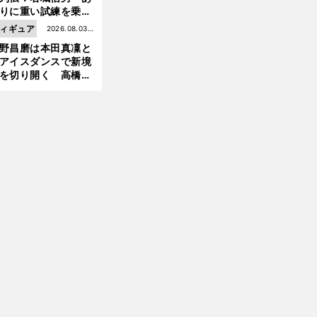
りに重い試練を乗り
え「大胆さ」と「巧
ィギュア
2026.08.03更
」で築いた時代
野昌磨は本田真凜と
新
アイスダンスで新境
を切り開く 高橋大
の証言とも重なる課
と楽しさ
前
の特殊な道のり
へ