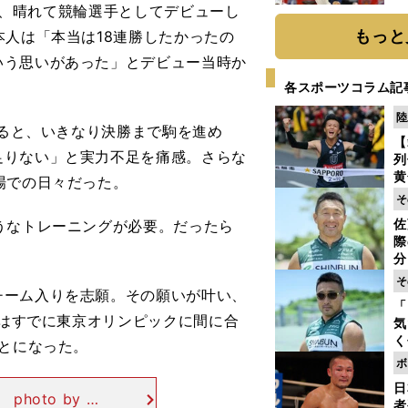
糧
７月、晴れて競輪選手としてデビューし
は
もっと
本人は「本当は18連勝したかったの
いう思いがあった」とデビュー当時か
各スポーツコラム記
陸
すると、いきなり決勝まで駒を進め
【
足りない」と実力不足を痛感。さらな
列
黄
場での日々だった。
し
そ
期
佐
うなトレーニングが必要。だったら
き
際
く
分
代
そ
与
ーム入りを志願。その願いが叶い、
「
も
にはすでに東京オリンピックに間に合
気
く
ことになった。
浴
ボ
太
日
ァ
oto by M
者