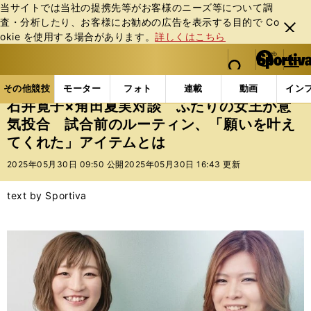
当サイトでは当社の提携先等がお客様のニーズ等について調
査・分析したり、お客様にお勧めの広告を表⽰する⽬的で Co
閉じ
okie を使⽤する場合があります。
詳しくはこちら
る
マイペ
web Sportiva (webスポルティーバ)
検索
メニュ
we
ー
その他競技の記事一覧
その他競技
その他
石井
b
ジ
その他競技
モーター
フォト
連載
動画
イン
ス
石井寛子×角田夏実対談 ふたりの女王が意
ポ
気投合 試合前のルーティン、「願いを叶え
ル
てくれた」アイテムとは
テ
ィ
2025年05月30日 09:50 公開
2025年05月30日 16:43 更新
ー
バ
text by Sportiva