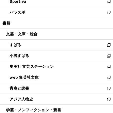
Sportiva
く
ド
ィ
い
新
ウ
ン
ウ
し
パラスポ
で
ド
ィ
い
新
開
ウ
ン
ウ
し
書籍
く
で
ド
ィ
い
開
ウ
ン
ウ
文芸・文庫・総合
く
で
ド
ィ
開
ウ
ン
すばる
く
で
ド
新
開
ウ
し
小説すばる
く
で
い
新
開
ウ
し
集英社 文芸ステーション
く
ィ
い
新
ン
ウ
し
web 集英社文庫
ド
ィ
い
新
ウ
ン
ウ
し
青春と読書
で
ド
ィ
い
新
開
ウ
ン
ウ
し
アジア人物史
く
で
ド
ィ
い
新
開
ウ
ン
ウ
し
学芸・ノンフィクション・新書
く
で
ド
ィ
い