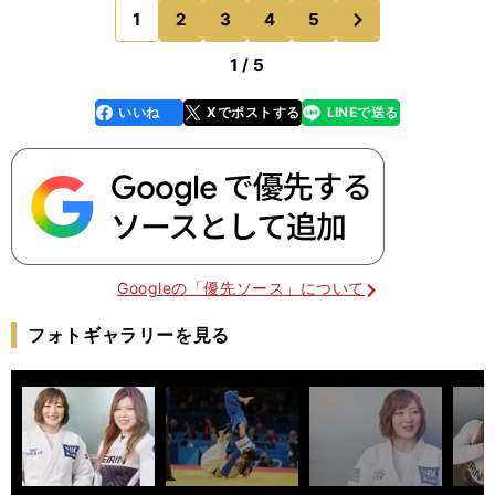
ているとき、楽しいなと思う瞬間はあ
次
1
2
3
4
5
のページへ
1 / 5
いいね
Xでポストする
LINEで送る
line
faceboo
x
k
Googleの「優先ソース」について
フォトギャラリーを見る