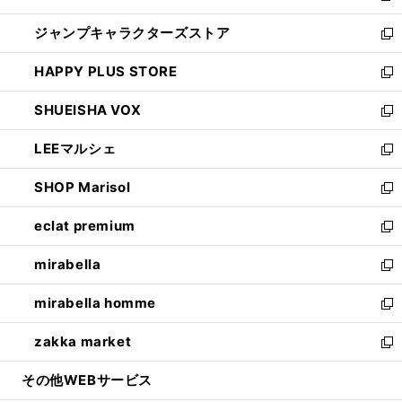
開
ウ
し
ジャンプキャラクターズストア
く
ィ
い
新
ン
ウ
し
HAPPY PLUS STORE
ド
ィ
い
新
ウ
ン
ウ
し
SHUEISHA VOX
で
ド
ィ
い
新
開
ウ
ン
ウ
し
LEEマルシェ
く
で
ド
ィ
い
新
開
ウ
ン
ウ
し
SHOP Marisol
く
で
ド
ィ
い
新
開
ウ
ン
ウ
し
eclat premium
く
で
ド
ィ
い
新
開
ウ
ン
ウ
し
mirabella
く
で
ド
ィ
い
新
開
ウ
ン
ウ
し
mirabella homme
く
で
ド
ィ
い
新
開
ウ
ン
ウ
し
zakka market
く
で
ド
ィ
い
新
開
ウ
ン
ウ
し
その他WEBサービス
く
で
ド
ィ
い
開
ウ
ン