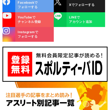
cebo
X
Facebookで
Xでフォローする
ok
フォローする
uTube
LINE
YouTubeで
LINEで
チャンネル登録
アカウント追加
stagra
Instagramで
m
フォローする
：
】
前
へ