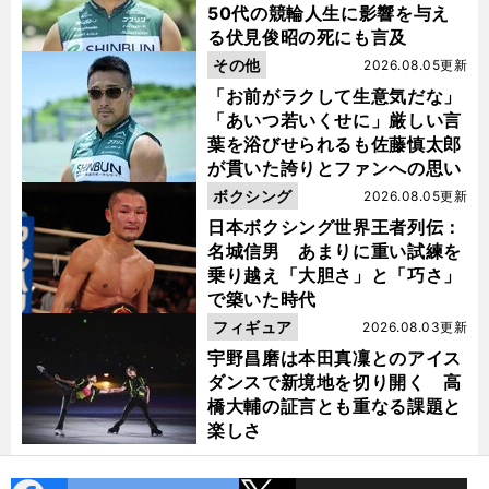
50代の競輪人生に影響を与え
る伏見俊昭の死にも言及
その他
2026.08.05更新
「お前がラクして生意気だな」
「あいつ若いくせに」厳しい言
葉を浴びせられるも佐藤慎太郎
が貫いた誇りとファンへの思い
ボクシング
2026.08.05更新
日本ボクシング世界王者列伝：
名城信男 あまりに重い試練を
乗り越え「大胆さ」と「巧さ」
で築いた時代
フィギュア
2026.08.03更新
宇野昌磨は本田真凜とのアイス
ダンスで新境地を切り開く 高
橋大輔の証言とも重なる課題と
楽しさ