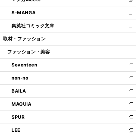
ド
ィ
い
新
開
ウ
ン
ウ
し
S-MANGA
く
で
ド
ィ
い
新
開
ウ
ン
ウ
し
集英社コミック文庫
く
で
ド
ィ
い
新
開
ウ
ン
ウ
し
取材・ファッション
く
で
ド
ィ
い
開
ウ
ン
ウ
ファッション・美容
く
で
ド
ィ
開
ウ
ン
Seventeen
く
で
ド
新
開
ウ
し
non-no
く
で
い
新
開
ウ
し
BAILA
く
ィ
い
新
ン
ウ
し
MAQUIA
ド
ィ
い
新
ウ
ン
ウ
し
SPUR
で
ド
ィ
い
新
開
ウ
ン
ウ
し
LEE
く
で
ド
ィ
い
新