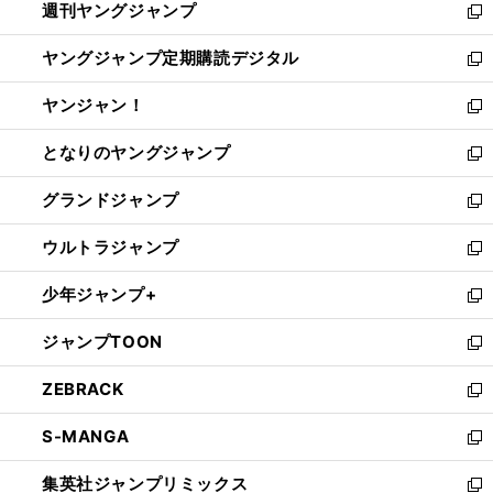
週刊ヤングジャンプ
く
で
ド
ィ
新
開
ウ
ン
し
ヤングジャンプ定期購読デジタル
く
で
ド
い
新
開
ウ
ウ
し
ヤンジャン！
く
で
ィ
い
新
開
ン
ウ
し
となりのヤングジャンプ
く
ド
ィ
い
新
ウ
ン
ウ
し
グランドジャンプ
で
ド
ィ
い
新
開
ウ
ン
ウ
し
ウルトラジャンプ
く
で
ド
ィ
い
新
開
ウ
ン
ウ
し
少年ジャンプ+
く
で
ド
ィ
い
新
開
ウ
ン
ウ
し
ジャンプTOON
く
で
ド
ィ
い
新
開
ウ
ン
ウ
し
ZEBRACK
く
で
ド
ィ
い
新
開
ウ
ン
ウ
し
S-MANGA
く
で
ド
ィ
い
新
開
ウ
ン
ウ
し
集英社ジャンプリミックス
く
で
ド
ィ
い
新