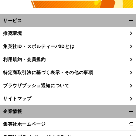
サービス
開
く/
推奨環境
閉
じ
集英社ID・スポルティーバIDとは
る
利用規約・会員規約
特定商取引法に基づく表示・その他の事項
ブラウザプッシュ通知について
サイトマップ
企業情報
開
く/
集英社ホームページ
新
閉
し
じ