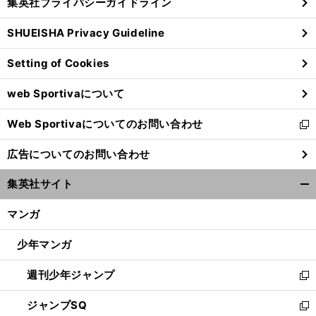
集英社プライバシーガイドライン
い
る
ウ
SHUEISHA Privacy Guideline
ィ
ン
Setting of Cookies
ド
ウ
web Sportivaについて
で
開
Web Sportivaについてのお問い合わせ
く
新
し
広告についてのお問い合わせ
い
ウ
集英社サイト
ィ
開
ン
く/
マンガ
ド
閉
ウ
じ
少年マンガ
で
る
開
週刊少年ジャンプ
く
新
し
ジャンプSQ
い
新