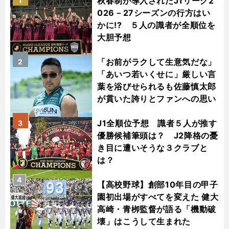
秋春制が導入されたJ1リーグ2
1
026－27シーズンの行方はい
かに!? ５人の識者が全順位を
大胆予想
「お前がラクして生意気だな」
2
「あいつ若いくせに」厳しい言
葉を浴びせられるも佐藤慎太郎
が貫いた誇りとファンへの思い
J1全順位予想 識者５人が推す
3
優勝候補筆頭は？ J2降格の憂
き目に遭いそうな３クラブと
は？
4
【高校野球】創部10年目の甲子
園初出場がすべてを変えた 健大
高崎・青栁監督が語る「機動破
壊」はこうして生まれた