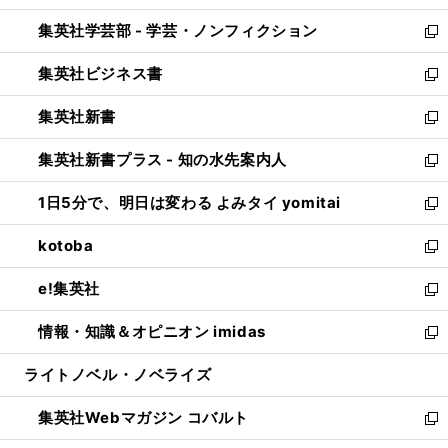
開
ウ
ン
ウ
集英社学芸部 - 学芸・ノンフィクション
く
で
ド
ィ
新
開
ウ
ン
し
集英社ビジネス書
く
で
ド
い
新
開
ウ
ウ
し
集英社新書
く
で
ィ
い
新
開
ン
ウ
し
集英社新書プラス - 知の水先案内人
く
ド
ィ
い
新
ウ
ン
ウ
し
1日5分で、明日は変わる よみタイ yomitai
で
ド
ィ
い
新
開
ウ
ン
ウ
し
kotoba
く
で
ド
ィ
い
新
開
ウ
ン
ウ
し
e!集英社
く
で
ド
ィ
い
新
開
ウ
ン
ウ
し
情報・知識＆オピニオン imidas
く
で
ド
ィ
い
新
開
ウ
ン
ウ
し
ライトノベル・ノベライズ
く
で
ド
ィ
い
開
ウ
ン
ウ
集英社Webマガジン コバルト
く
で
ド
ィ
新
開
ウ
ン
し