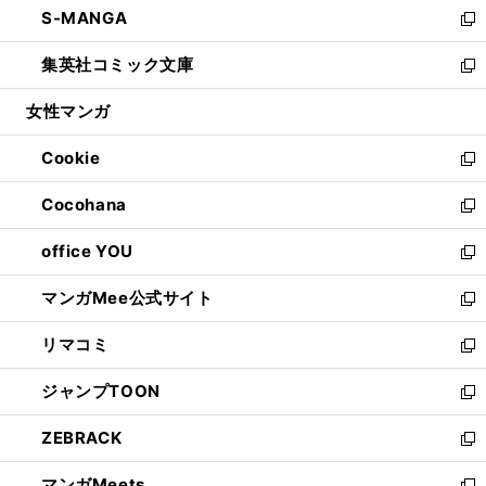
S-MANGA
く
で
ド
ィ
い
新
開
ウ
ン
ウ
し
集英社コミック文庫
く
で
ド
ィ
い
新
開
ウ
ン
ウ
し
女性マンガ
く
で
ド
ィ
い
開
ウ
ン
ウ
Cookie
く
で
ド
ィ
新
開
ウ
ン
し
Cocohana
く
で
ド
い
新
開
ウ
ウ
し
office YOU
く
で
ィ
い
新
開
ン
ウ
し
マンガMee公式サイト
く
ド
ィ
い
新
ウ
ン
ウ
し
リマコミ
で
ド
ィ
い
新
開
ウ
ン
ウ
し
ジャンプTOON
く
で
ド
ィ
い
新
開
ウ
ン
ウ
し
ZEBRACK
く
で
ド
ィ
い
新
開
ウ
ン
ウ
し
マンガMeets
く
で