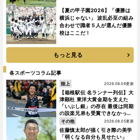
5
【夏の甲子園2026】「優勝は
横浜じゃない」 波乱必至の組み
合わせで識者５人が選んだ優勝
校はここだ！
もっと見る
各スポーツコラム記事
陸上
2026.08.06更新
【箱根駅伝 名ランナー列伝】大
津顕杜 東洋大黄金期を支えた
「いぶし銀」の存在 最後は同期
の設楽兄弟も受賞できなかった
金栗杯に輝く
その他
2026.08.05更新
佐藤慎太郎が描く引き際の美学
「弱くなる自分も見せたい」