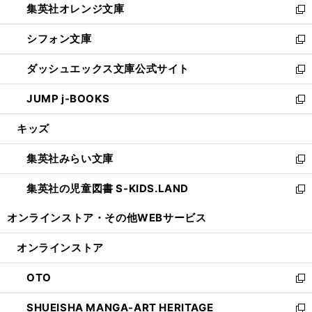
集英社オレンジ文庫
く
で
ド
い
新
開
ウ
ウ
し
シフォン文庫
く
で
ィ
い
新
開
ン
ウ
し
ダッシュエックス文庫公式サイト
く
ド
ィ
い
新
ウ
ン
ウ
し
JUMP j-BOOKS
で
ド
ィ
い
新
開
ウ
ン
ウ
し
キッズ
く
で
ド
ィ
い
開
ウ
ン
ウ
集英社みらい文庫
く
で
ド
ィ
新
開
ウ
ン
し
集英社の児童図書 S-KIDS.LAND
く
で
ド
い
新
開
ウ
ウ
し
オンラインストア・
その他WEBサービス
く
で
ィ
い
開
ン
ウ
オンラインストア
く
ド
ィ
ウ
ン
OTO
で
ド
新
開
ウ
し
SHUEISHA MANGA-ART HERITAGE
く
で
い
新