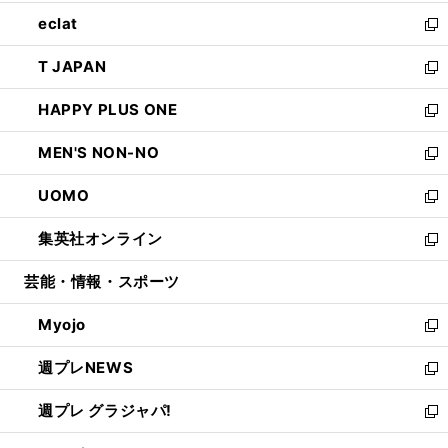
開
ウ
ン
ウ
し
eclat
く
で
ド
ィ
い
新
開
ウ
ン
ウ
し
T JAPAN
く
で
ド
ィ
い
新
開
ウ
ン
ウ
し
HAPPY PLUS ONE
く
で
ド
ィ
い
新
開
ウ
ン
ウ
し
MEN'S NON-NO
く
で
ド
ィ
い
新
開
ウ
ン
ウ
し
UOMO
く
で
ド
ィ
い
新
開
ウ
ン
ウ
し
集英社オンライン
く
で
ド
ィ
い
新
開
ウ
ン
ウ
し
芸能・情報・スポーツ
く
で
ド
ィ
い
開
ウ
ン
ウ
Myojo
く
で
ド
ィ
新
開
ウ
ン
し
週プレNEWS
く
で
ド
い
新
開
ウ
ウ
し
週プレ グラジャパ!
く
で
ィ
い
新
開
ン
ウ
し