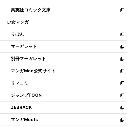
開
ウ
ン
ウ
し
集英社コミック文庫
く
で
ド
ィ
い
新
開
ウ
ン
ウ
し
少女マンガ
く
で
ド
ィ
い
開
ウ
ン
ウ
りぼん
く
で
ド
ィ
新
開
ウ
ン
し
マーガレット
く
で
ド
い
新
開
ウ
ウ
し
別冊マーガレット
く
で
ィ
い
新
開
ン
ウ
し
マンガMee公式サイト
く
ド
ィ
い
新
ウ
ン
ウ
し
リマコミ
で
ド
ィ
い
新
開
ウ
ン
ウ
し
ジャンプTOON
く
で
ド
ィ
い
新
開
ウ
ン
ウ
し
ZEBRACK
く
で
ド
ィ
い
新
開
ウ
ン
ウ
し
マンガMeets
く
で
ド
ィ
い
新
開
ウ
ン
ウ
し