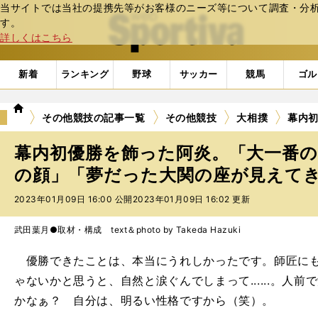
当サイトでは当社の提携先等がお客様のニーズ等について調査・分析し
web Sportiva (webスポルティーバ)
す。
詳しくはこちら
新着
ランキング
野球
サッカー
競馬
ゴル
we
その他競技の記事一覧
その他競技
大相撲
幕内
b
ス
幕内初優勝を飾った阿炎。「大一番
ポ
ル
の顔」「夢だった大関の座が見えてきた
テ
2023年01月09日 16:00 公開
2023年01月09日 16:02 更新
ィ
ー
バ
武田葉月●取材・構成 text＆photo by Takeda Hazuki
優勝できたことは、本当にうれしかったです。師匠にも
ゃないかと思うと、自然と涙ぐんでしまって......。人
かなぁ？ 自分は、明るい性格ですから（笑）。