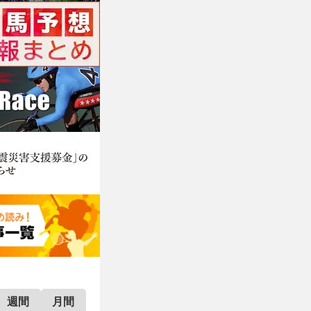
週間
月間