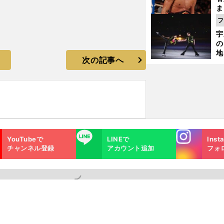
ま
越
フ
さ
宇
の
地
次の記事へ
輔
題
Instagra
LINE
YouTubeで
LINEで
Inst
m
チャンネル登録
アカウント追加
フォ