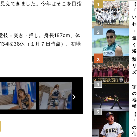
が見えてきました。今年はそこを目指
【
1
「
い
わ
だ
「
2
意技＝突き・押し。身長187cm、体
気
134敗38休（１月７日時点）。初場
く
浴
太
秋
3
ァ
リ
ズ
4
を
宇
前
の
へ
地
輔
5
題
【
「
の
仙