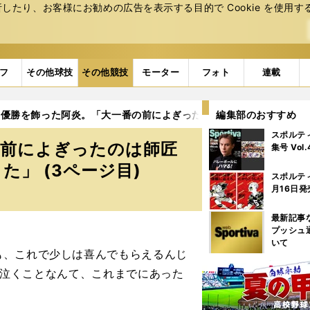
たり、お客様にお勧めの広告を表⽰する⽬的で Cookie を使⽤す
フ
その他球技
その他競技
モーター
フォト
連載
初優勝を飾った阿炎。「大一番の前によぎったのは師匠の顔」「夢だ
編集部のおすすめ
スポルテ
の前によぎったのは師匠
集号 Vol
」 (3ページ目)
スポルテ
月16日発
最新記事
プッシュ
いて
、これで少しは喜んでもらえるんじ
前で泣くことなんて、これまでにあった