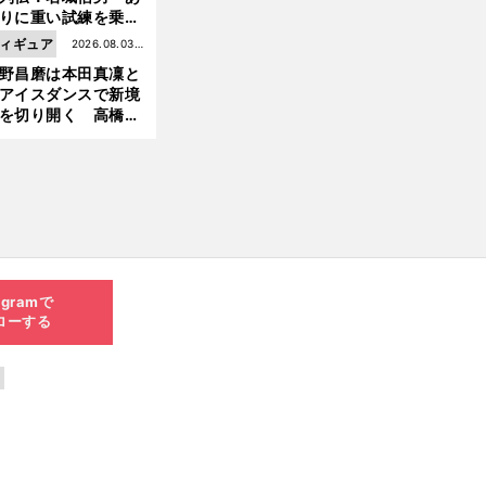
りに重い試練を乗り
え「大胆さ」と「巧
ィギュア
2026.08.03更
」で築いた時代
野昌磨は本田真凜と
新
アイスダンスで新境
を切り開く 高橋大
の証言とも重なる課
と楽しさ
agramで
ローする