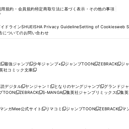
利用規約・会員規約
特定商取引法に基づく表示・その他の事項
プ
ガイドライン
SHUEISHA Privacy Guideline
Setting of Cookies
web 
告についてのお問い合わせ
プ
最強ジャンプ
少年ジャンプ+
ジャンプTOON
ZEBRACK
ジ
新
新
新
新
新
英社コミック文庫
し
新
し
し
し
し
い
い
し
い
い
い
ウ
ウ
い
ウ
ウ
ウ
購読デジタル
ヤンジャン！
となりのヤングジャンプ
グランドジ
新
新
新
ィ
ィ
ウ
ィ
ィ
ィ
プTOON
ZEBRACK
S-MANGA
集英社ジャンプリミックス
集英
新
し
新
し
新
し
新
ン
ン
ィ
ン
ン
ン
し
い
し
い
し
い
し
ド
ド
ン
ド
ド
ド
い
ウ
い
ウ
い
ウ
い
ウ
ウ
ド
ウ
ウ
ウ
マンガMee公式サイト
リマコミ
ジャンプTOON
ZEBRACK
マン
新
新
新
新
ウ
ィ
ウ
ィ
ウ
ィ
ウ
で
で
ウ
で
で
で
し
し
し
し
し
ィ
ン
ィ
ン
ィ
ン
ィ
開
開
で
開
開
開
い
い
い
い
い
ン
ド
ン
ド
ン
ド
ン
く
く
開
く
く
く
ウ
ウ
ウ
ウ
ウ