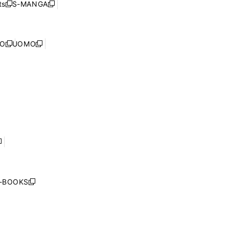
ウ
ド
s
S-MANGA
新
新
ィ
で
ウ
し
し
ン
開
で
い
い
ド
く
開
ウ
ウ
ウ
NO
UOMO
く
新
新
ィ
ィ
で
し
し
ン
ン
開
い
い
ド
ド
く
ウ
ウ
ウ
ウ
ィ
ィ
で
で
ン
ン
開
開
ド
ド
く
く
ウ
ウ
で
で
開
開
く
く
し
い
ウ
j-BOOKS
新
ィ
し
ン
い
ド
ウ
ウ
ィ