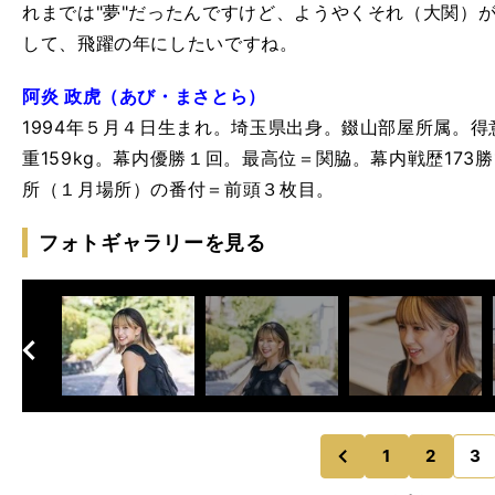
れまでは"夢"だったんですけど、ようやくそれ（大関）
して、飛躍の年にしたいですね。
阿炎 政虎（あび・まさとら）
1994年５月４日生まれ。埼玉県出身。錣山部屋所属。得
重159kg。幕内優勝１回。最高位＝関脇。幕内戦歴173勝
所（１月場所）の番付＝前頭３枚目。
フォトギャラリーを見る
へ
次
1
2
3
のページへ
前