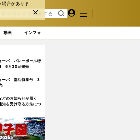
る場合がありま
マイペ
閉じ
検索
メニュ
ー
る
す
ジ
る
動画
インフォ
った大関の座が見えてきた」
3ページ目
ィーバ バレーボール特
.4 6月30日発売
ィーバ 部活特集号 3
売
などのお知らせが届く
通知を受け取る方法につ