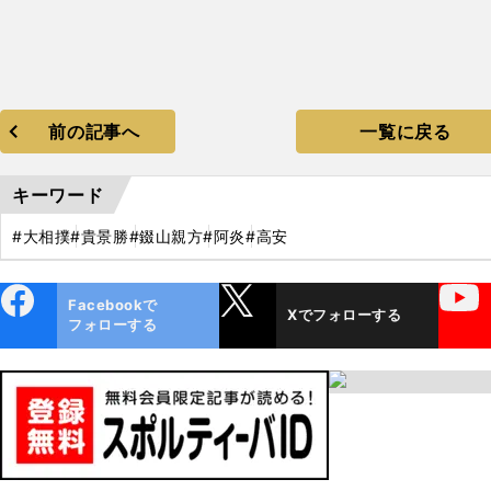
前の記事へ
一覧に戻る
キーワード
#大相撲
#貴景勝
#錣山親方
#阿炎
#高安
ebo
X
YouTube
Facebookで
Xでフォローする
ok
フォローする