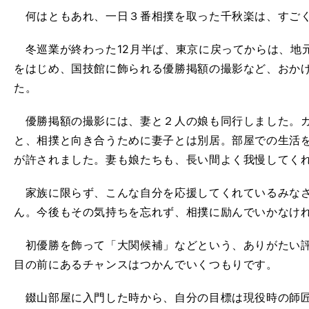
何はともあれ、一日３番相撲を取った千秋楽は、すご
冬巡業が終わった12月半ば、東京に戻ってからは、地
をはじめ、国技館に飾られる優勝掲額の撮影など、おか
た。
優勝掲額の撮影には、妻と２人の娘も同行しました。ガ
と、相撲と向き合うために妻子とは別居。部屋での生活
が許されました。妻も娘たちも、長い間よく我慢してく
家族に限らず、こんな自分を応援してくれているみなさ
ん。今後もその気持ちを忘れず、相撲に励んでいかなけ
初優勝を飾って「大関候補」などという、ありがたい評
目の前にあるチャンスはつかんでいくつもりです。
錣山部屋に入門した時から、自分の目標は現役時の師匠