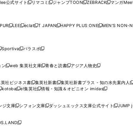
ド
ウ
ド
ウ
ド
ウ
ド
ee公式サイト
リマコミ
ジャンプTOON
ZEBRACK
マンガMeet
く
新
新
新
新
ィ
ィ
ィ
ィ
ィ
ウ
で
ウ
で
ウ
で
ウ
し
し
し
し
ン
ン
ン
ン
ン
で
開
で
開
で
開
で
い
い
い
い
ド
ド
ド
ド
ド
開
く
開
く
開
く
開
ウ
ウ
ウ
ウ
ウ
ウ
ウ
ウ
ウ
PUR
LEE
eclat
T JAPAN
HAPPY PLUS ONE
MEN'S NON-
く
く
く
く
新
新
新
新
新
ィ
ィ
ィ
ィ
で
で
で
で
で
し
し
し
し
し
ン
ン
ン
ン
開
開
開
開
開
い
い
い
い
い
ド
ド
ド
ド
く
く
く
く
く
ウ
ウ
ウ
ウ
ウ
ウ
ウ
ウ
ウ
Sportiva
パラスポ
新
新
ィ
ィ
ィ
ィ
ィ
で
で
で
で
し
し
し
ン
ン
ン
ン
ン
開
開
開
開
い
い
い
ド
ド
ド
ド
ド
ョン
web 集英社文庫
青春と読書
アジア人物史
く
く
く
く
新
新
新
新
ウ
ウ
ウ
ウ
ウ
ウ
ウ
ウ
し
し
し
し
ィ
ィ
ィ
で
で
で
で
で
い
い
い
い
ン
ン
ン
集英社ビジネス書
集英社新書
集英社新書プラス - 知の水先案内人
開
開
開
開
開
新
新
新
ウ
ウ
ウ
ウ
ド
ド
ド
kotoba
e!集英社
情報・知識＆オピニオン imidas
く
く
く
く
く
新
し
新
し
新
ィ
ィ
ィ
ィ
ウ
ウ
ウ
し
し
い
し
い
し
ン
ン
ン
ン
で
で
で
い
い
ウ
い
ウ
い
ド
ド
ド
ド
ンジ文庫
シフォン文庫
ダッシュエックス文庫公式サイト
JUMP 
開
開
開
新
新
新
ウ
ウ
ィ
ウ
ィ
ウ
ウ
ウ
ウ
ウ
く
く
く
し
し
し
ィ
ィ
ン
ィ
ン
ィ
で
で
で
で
い
い
い
ン
ン
ド
ン
ド
ン
S.LAND
開
開
開
開
新
ウ
ウ
ウ
ド
ド
ウ
ド
ウ
ド
く
く
く
く
し
ィ
ィ
ィ