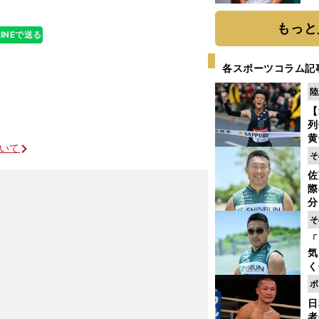
か
画
もっと
LINEで送る
各スポーツコラム記
陸
【
列
黄
ついて
し
そ
期
佐
き
際
く
分
代
そ
与
「
も
気
く
浴
ボ
太
日
ァ
者