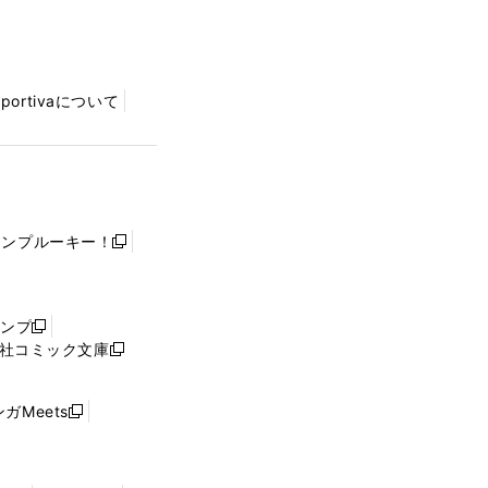
Sportivaについて
ャンプルーキー！
新
し
い
ウ
ャンプ
新
ィ
社コミック文庫
し
新
ン
い
し
ド
ウ
い
ウ
ガMeets
新
ィ
ウ
で
し
ン
ィ
開
い
ド
ン
く
ウ