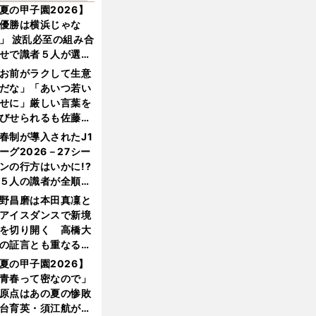
夏の甲子園2026】
優勝は横浜じゃな
」 波乱必至の組み合
せで識者５人が選ん
優勝校はここだ！
お前がラクして生意
だな」「あいつ若い
せに」厳しい言葉を
びせられるも佐藤慎
郎が貫いた誇りとフ
春制が導入されたJ1
ンへの思い
ーグ2026－27シー
ンの行方はいかに!?
５人の識者が全順位
大胆予想
野昌磨は本田真凜と
アイスダンスで新境
を切り開く 高橋大
の証言とも重なる課
と楽しさ
夏の甲子園2026】
青春って密なので」
原点はあの夏の惨敗
台育英・須江航が明