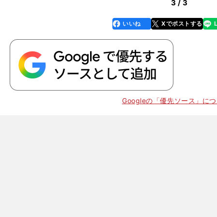
3 / 3
いいね
Xでポストする
line
faceboo
x
k
Googleの「優先ソース」に