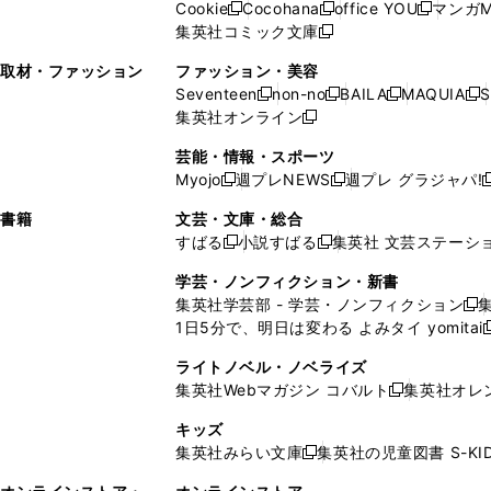
ド
ウ
ド
Cookie
Cocohana
office YOU
マンガM
く
く
新
新
新
ィ
ウ
ィ
ウ
ウ
で
ウ
集英社コミック文庫
し
新
し
し
ン
ィ
ン
ィ
で
開
で
い
し
い
い
ド
ン
ド
ン
取材・ファッション
ファッション・美容
開
く
開
ウ
い
ウ
ウ
ウ
ド
ウ
ド
Seventeen
non-no
BAILA
MAQUIA
S
く
く
新
新
新
新
ィ
ウ
ィ
ィ
で
ウ
で
ウ
集英社オンライン
し
新
し
し
し
ン
ィ
ン
ン
開
で
開
で
い
し
い
い
い
ド
ン
ド
ド
芸能・情報・スポーツ
く
開
く
開
ウ
い
ウ
ウ
ウ
ウ
ド
ウ
ウ
Myojo
週プレNEWS
週プレ グラジャパ!
く
く
新
新
新
ィ
ウ
ィ
ィ
ィ
で
ウ
で
で
し
し
ン
ィ
ン
ン
ン
書籍
文芸・文庫・総合
開
で
開
開
い
い
ド
ン
ド
ド
ド
すばる
小説すばる
集英社 文芸ステーシ
く
開
く
く
新
新
ウ
ウ
ウ
ド
ウ
ウ
ウ
く
し
し
ィ
ィ
学芸・ノンフィクション・新書
で
ウ
で
で
で
い
い
ン
ン
集英社学芸部 - 学芸・ノンフィクション
開
で
開
開
開
新
ウ
ウ
ド
ド
1日5分で、明日は変わる よみタイ yomitai
く
開
く
く
く
し
新
ィ
ィ
ウ
ウ
く
い
ン
ン
ライトノベル・ノベライズ
で
で
ウ
ド
ド
集英社Webマガジン コバルト
集英社オレ
開
開
新
ィ
ウ
ウ
く
く
し
ン
キッズ
で
で
い
ド
集英社みらい文庫
集英社の児童図書 S-KID
開
開
新
ウ
ウ
く
く
し
ィ