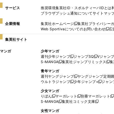
サービス
推奨環境
集英社ID・スポルティーバIDとは
ブラウザプッシュ通知について
サイトマッ
企業情報
集英社ホームページ
集英社プライバシー
新
Web Sportivaについてのお問い合わせ
広
し
新
い
し
集英社サイト
ウ
い
ィ
ウ
マンガ
少年マンガ
ン
ィ
週刊少年ジャンプ
ジャンプSQ
Vジャン
ド
ン
新
新
S-MANGA
集英社ジャンプリミックス
集
ウ
ド
新
し
し
新
で
ウ
し
い
い
し
青年マンガ
開
で
い
ウ
ウ
い
週刊ヤングジャンプ
ヤングジャンプ定期
新
く
開
ウ
ィ
ィ
ウ
ウルトラジャンプ
少年ジャンプ+
ジャン
新
し
新
く
ィ
ン
ン
ィ
し
い
し
ン
ド
ド
ン
少女マンガ
い
ウ
い
ド
ウ
ウ
ド
りぼん
マーガレット
別冊マーガレット
新
新
新
ウ
ィ
ウ
ウ
で
で
ウ
S-MANGA
集英社コミック文庫
し
新
し
新
ィ
ン
ィ
で
開
開
で
い
し
い
し
ン
ド
ン
女性マンガ
開
く
く
開
ウ
い
ウ
い