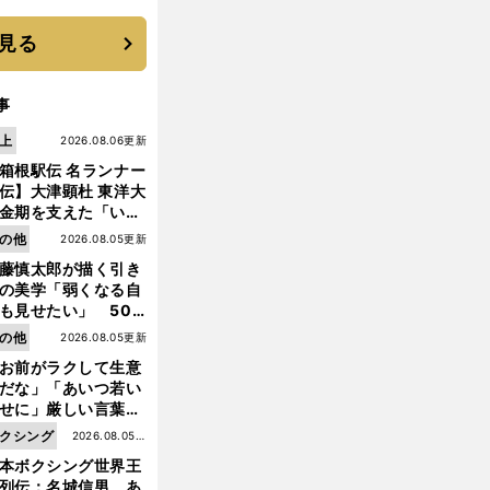
す"日本一1000日計
"のすべて
見る
事
上
2026.08.06更新
箱根駅伝 名ランナー
伝】大津顕杜 東洋大
金期を支えた「いぶ
銀」の存在 最後は同
の他
2026.08.05更新
の設楽兄弟も受賞で
藤慎太郎が描く引き
なかった金栗杯に輝
の美学「弱くなる自
も見せたい」 50
の競輪人生に影響を
の他
2026.08.05更新
える伏見俊昭の死に
お前がラクして生意
言及
だな」「あいつ若い
高
世
」
。
、
梨沙羅が再び目指す「
界一の山
新しいジャンプを模索中も
W杯札幌大会で見せた明るい表情の理由
せに」厳しい言葉を
びせられるも佐藤慎
クシング
2026.08.05更
郎が貫いた誇りとフ
本ボクシング世界王
新
ンへの思い
列伝：名城信男 あ