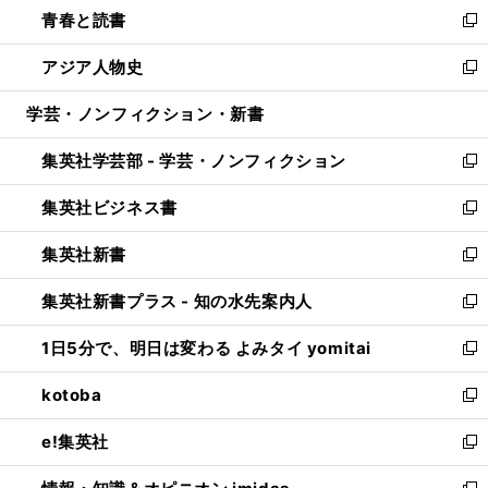
し
青春と読書
で
ド
ィ
い
新
開
ウ
ン
ウ
し
アジア人物史
く
で
ド
ィ
い
新
開
ウ
ン
ウ
し
学芸・ノンフィクション・新書
く
で
ド
ィ
い
開
ウ
ン
ウ
集英社学芸部 - 学芸・ノンフィクション
く
で
ド
ィ
新
開
ウ
ン
し
集英社ビジネス書
く
で
ド
い
新
開
ウ
ウ
し
集英社新書
く
で
ィ
い
新
開
ン
ウ
し
集英社新書プラス - 知の水先案内人
く
ド
ィ
い
新
ウ
ン
ウ
し
1日5分で、明日は変わる よみタイ yomitai
で
ド
ィ
い
新
開
ウ
ン
ウ
し
kotoba
く
で
ド
ィ
い
新
開
ウ
ン
ウ
し
e!集英社
く
で
ド
ィ
い
新
開
ウ
ン
ウ
し
く