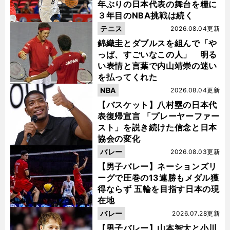
年ぶりの日本代表の舞台を糧に
３年目のNBA挑戦は続く
テニス
2026.08.04更新
錦織圭とダブルスを組んで「や
っぱ、すごいなこの人」 明る
い表情と言葉で内山靖崇の迷い
を払ってくれた
NBA
2026.08.04更新
【バスケット】八村塁の日本代
表復帰宣言 「プレーヤーファー
スト」を説き続けた信念と日本
協会の変化
バレー
2026.08.03更新
【男子バレー】ネーションズリ
ーグで圧巻の13連勝もメダル獲
得ならず 五輪を目指す日本の現
在地
バレー
2026.07.28更新
【男子バレー】山本智大と小川