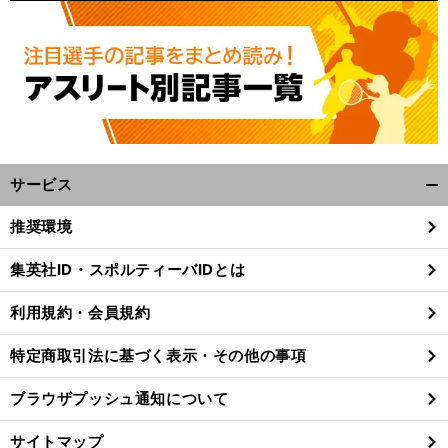
】
足
」
前
へ
サービス
開
く/
推奨環境
閉
じ
集英社ID・スポルティーバIDとは
る
利用規約・会員規約
特定商取引法に基づく表示・その他の事項
ブラウザプッシュ通知について
サイトマップ