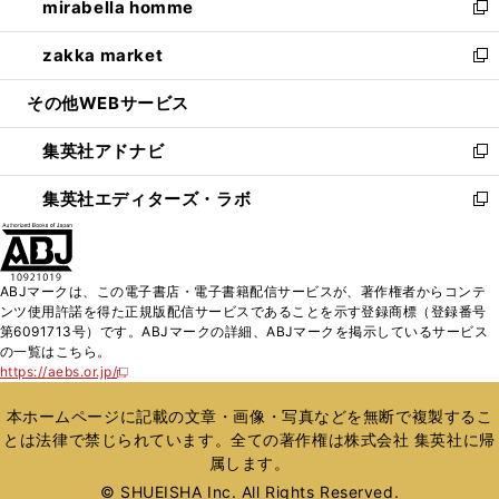
mirabella homme
く
で
ド
ィ
い
新
開
ウ
ン
ウ
し
zakka market
く
で
ド
ィ
い
新
開
ウ
ン
ウ
し
その他WEBサービス
く
で
ド
ィ
い
開
ウ
ン
ウ
集英社アドナビ
く
で
ド
ィ
新
開
ウ
ン
し
集英社エディターズ・ラボ
く
で
ド
い
新
開
ウ
ウ
し
く
で
ィ
い
開
ン
ウ
ABJマークは、この電子書店・電子書籍配信サービスが、著作権者からコンテ
く
ド
ィ
ンツ使用許諾を得た正規版配信サービスであることを示す登録商標（登録番号
ウ
ン
第6091713号）です。ABJマークの詳細、ABJマークを掲示しているサービス
で
ド
の一覧はこちら。
開
ウ
https://aebs.or.jp/
新
く
で
し
い
開
本ホームページに記載の文章・画像・写真などを無断で複製するこ
ウ
く
とは法律で禁じられています。全ての著作権は株式会社 集英社に帰
ィ
属します。
ン
ド
© SHUEISHA Inc. All Rights Reserved.