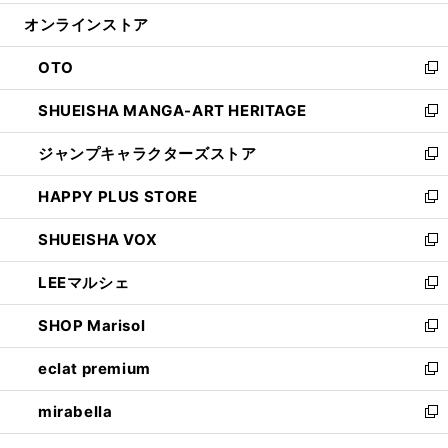
開
ン
ウ
オンラインストア
く
ド
ィ
ウ
ン
OTO
で
ド
新
開
ウ
し
SHUEISHA MANGA-ART HERITAGE
く
で
い
新
開
ウ
し
ジャンプキャラクターズストア
く
ィ
い
新
ン
ウ
し
HAPPY PLUS STORE
ド
ィ
い
新
ウ
ン
ウ
し
SHUEISHA VOX
で
ド
ィ
い
新
開
ウ
ン
ウ
し
LEEマルシェ
く
で
ド
ィ
い
新
開
ウ
ン
ウ
し
SHOP Marisol
く
で
ド
ィ
い
新
開
ウ
ン
ウ
し
eclat premium
く
で
ド
ィ
い
新
開
ウ
ン
ウ
し
mirabella
く
で
ド
ィ
い
新
開
ウ
ン
ウ
し