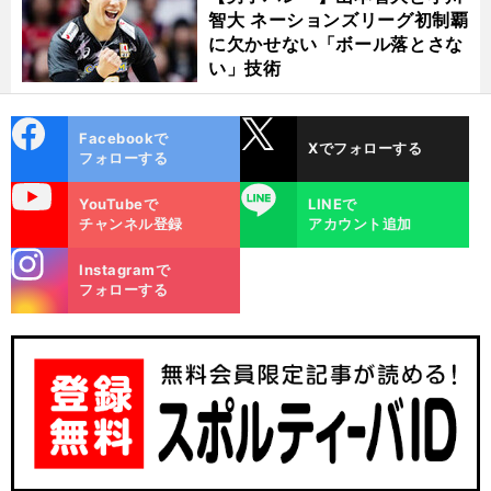
智大 ネーションズリーグ初制覇
に欠かせない「ボール落とさな
い」技術
cebo
X
Facebookで
Xでフォローする
ok
フォローする
uTube
LINE
YouTubeで
LINEで
チャンネル登録
アカウント追加
stagra
Instagramで
m
フォローする