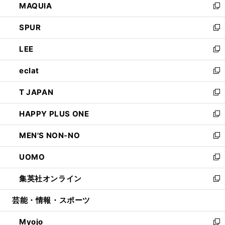
MAQUIA
ド
ィ
い
新
ウ
ン
ウ
し
SPUR
で
ド
ィ
い
新
開
ウ
ン
ウ
し
LEE
く
で
ド
ィ
い
新
開
ウ
ン
ウ
し
eclat
く
で
ド
ィ
い
新
開
ウ
ン
ウ
し
T JAPAN
く
で
ド
ィ
い
新
開
ウ
ン
ウ
し
HAPPY PLUS ONE
く
で
ド
ィ
い
新
開
ウ
ン
ウ
し
MEN'S NON-NO
く
で
ド
ィ
い
新
開
ウ
ン
ウ
し
UOMO
く
で
ド
ィ
い
新
開
ウ
ン
ウ
し
集英社オンライン
く
で
ド
ィ
い
新
開
ウ
ン
ウ
し
芸能・情報・スポーツ
く
で
ド
ィ
い
開
ウ
ン
ウ
Myojo
く
で
ド
ィ
新