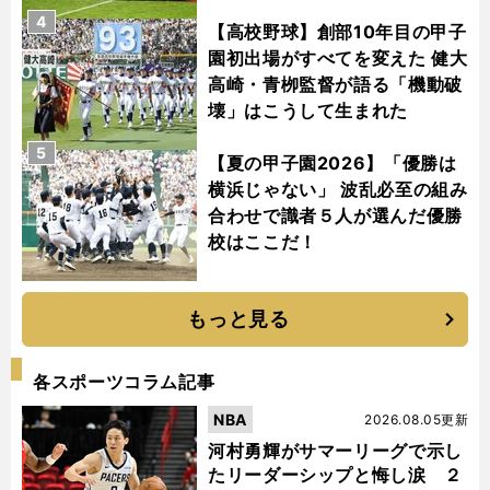
4
【高校野球】創部10年目の甲子
園初出場がすべてを変えた 健大
高崎・青栁監督が語る「機動破
壊」はこうして生まれた
5
【夏の甲子園2026】「優勝は
横浜じゃない」 波乱必至の組み
合わせで識者５人が選んだ優勝
校はここだ！
もっと見る
各スポーツコラム記事
NBA
2026.08.05更新
河村勇輝がサマーリーグで示し
たリーダーシップと悔し涙 ２