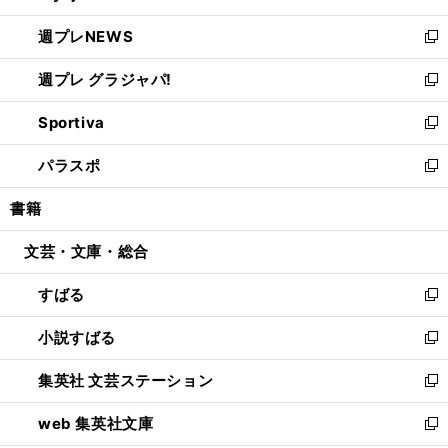
開
ウ
ン
し
週プレNEWS
く
で
ド
い
新
開
ウ
ウ
し
週プレ グラジャパ!
く
で
ィ
い
新
開
ン
ウ
し
Sportiva
く
ド
ィ
い
新
ウ
ン
ウ
し
パラスポ
で
ド
ィ
い
新
開
ウ
ン
ウ
し
書籍
く
で
ド
ィ
い
開
ウ
ン
ウ
文芸・文庫・総合
く
で
ド
ィ
開
ウ
ン
すばる
く
で
ド
新
開
ウ
し
小説すばる
く
で
い
新
開
ウ
し
集英社 文芸ステーション
く
ィ
い
新
ン
ウ
し
web 集英社文庫
ド
ィ
い
新
ウ
ン
ウ