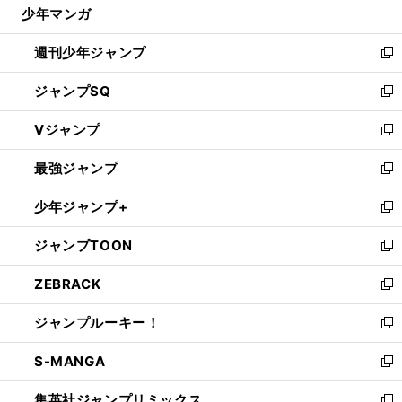
じ
少年マンガ
で
る
開
週刊少年ジャンプ
く
新
し
ジャンプSQ
い
新
ウ
し
Vジャンプ
ィ
い
新
ン
ウ
し
最強ジャンプ
ド
ィ
い
新
ウ
ン
ウ
し
少年ジャンプ+
で
ド
ィ
い
新
開
ウ
ン
ウ
し
ジャンプTOON
く
で
ド
ィ
い
新
開
ウ
ン
ウ
し
ZEBRACK
く
で
ド
ィ
い
新
開
ウ
ン
ウ
し
ジャンプルーキー！
く
で
ド
ィ
い
新
開
ウ
ン
ウ
し
S-MANGA
く
で
ド
ィ
い
新
開
ウ
ン
ウ
し
集英社ジャンプリミックス
く
で
ド
ィ