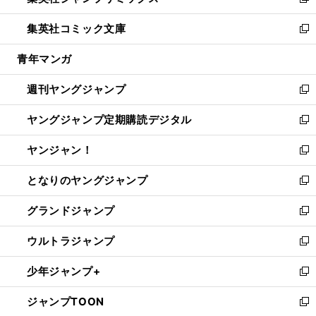
い
新
開
ウ
ン
ウ
し
集英社コミック文庫
く
で
ド
ィ
い
新
開
ウ
ン
ウ
し
青年マンガ
く
で
ド
ィ
い
開
ウ
ン
ウ
週刊ヤングジャンプ
く
で
ド
ィ
新
開
ウ
ン
し
ヤングジャンプ定期購読デジタル
く
で
ド
い
新
開
ウ
ウ
し
ヤンジャン！
く
で
ィ
い
新
開
ン
ウ
し
となりのヤングジャンプ
く
ド
ィ
い
新
ウ
ン
ウ
し
グランドジャンプ
で
ド
ィ
い
新
開
ウ
ン
ウ
し
ウルトラジャンプ
く
で
ド
ィ
い
新
開
ウ
ン
ウ
し
少年ジャンプ+
く
で
ド
ィ
い
新
開
ウ
ン
ウ
し
ジャンプTOON
く
で
ド
ィ
い
新