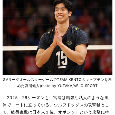
SVリーグオールスターゲームでTEAM KENTOのキャプテンを務
めた宮浦健人photo by YUTAKA/AFLO SPORT
2025－26シーズンも、宮浦は精強な武人のような風
体でコートに立っている。ウルフドッグスの攻撃軸とし
て、総得点数は日本人１位。オポジットという攻撃に特