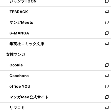
ジャンプTOON
く
で
ド
ィ
い
新
開
ウ
ン
ウ
し
ZEBRACK
く
で
ド
ィ
い
新
開
ウ
ン
ウ
し
マンガMeets
く
で
ド
ィ
い
新
開
ウ
ン
ウ
し
S-MANGA
く
で
ド
ィ
い
新
開
ウ
ン
ウ
し
集英社コミック文庫
く
で
ド
ィ
い
新
開
ウ
ン
ウ
し
女性マンガ
く
で
ド
ィ
い
開
ウ
ン
ウ
Cookie
く
で
ド
ィ
新
開
ウ
ン
し
Cocohana
く
で
ド
い
新
開
ウ
ウ
し
office YOU
く
で
ィ
い
新
開
ン
ウ
し
マンガMee公式サイト
く
ド
ィ
い
新
ウ
ン
ウ
し
リマコミ
で
ド
ィ
い
新