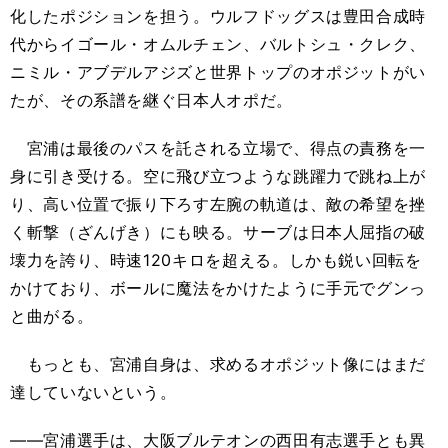
化したポジションを担う。ウルフドッグスは豊田合成時
代からイゴール・オムルチェン、バルトシュ・クレク、
ニミル・アブデルアジズと世界トップのオポジットがい
たが、その系譜を継ぐ日本人オポだ。
宮浦は最後のパスを託される立場で、得点の責務を一
身に引き受ける。空に飛び立つような跳躍力で跳ね上が
り、高い位置で振り下ろす左腕の軌道は、敵の希望を挫
く斬撃（ざんげき）にも映る。サーブは日本人屈指の破
壊力を誇り、時速120キロを超える。しかも鋭い回転を
かけており、ボールに魔法をかけたように手元でグンっ
と曲がる。
もっとも、宮浦自身は、求めるオポジット像にはまだ
達していないという。
――宮浦選手は、大阪ブルテオンの西田有志選手とも異