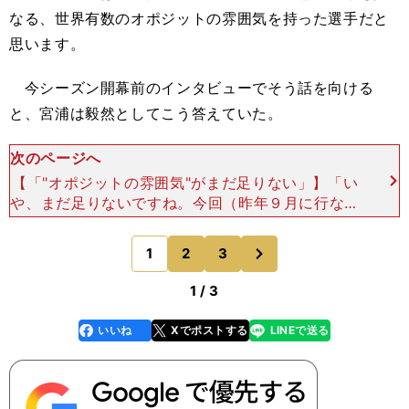
なる、世界有数のオポジットの雰囲気を持った選手だと
思います。
今シーズン開幕前のインタビューでそう話を向ける
と、宮浦は毅然としてこう答えていた。
次のページへ
【「"オポジットの雰囲気"がまだ足りない」】「い
や、まだ足りないですね。今回（昨年９月に行なわ
れた世界バレー。グループステージ敗退に終わっ
た）、代表で戦って感じたのは、"自分がチームを
次
1
2
3
のページへ
引っ張る意識が
1 / 3
いいね
Xでポストする
LINEで送る
line
faceboo
x
k