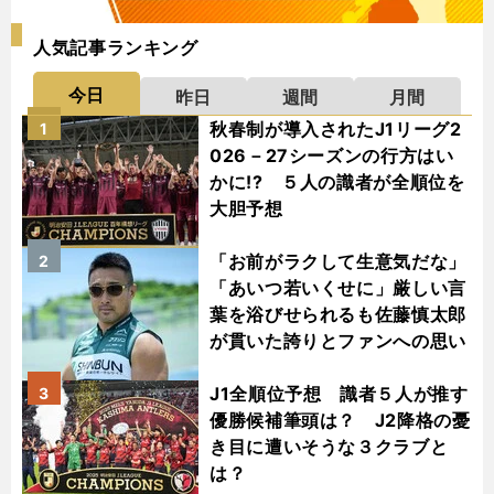
人気記事ランキング
今日
昨日
週間
月間
秋春制が導入されたJ1リーグ2
1
026－27シーズンの行方はい
かに!? ５人の識者が全順位を
大胆予想
「お前がラクして生意気だな」
2
「あいつ若いくせに」厳しい言
葉を浴びせられるも佐藤慎太郎
が貫いた誇りとファンへの思い
J1全順位予想 識者５人が推す
3
優勝候補筆頭は？ J2降格の憂
き目に遭いそうな３クラブと
は？