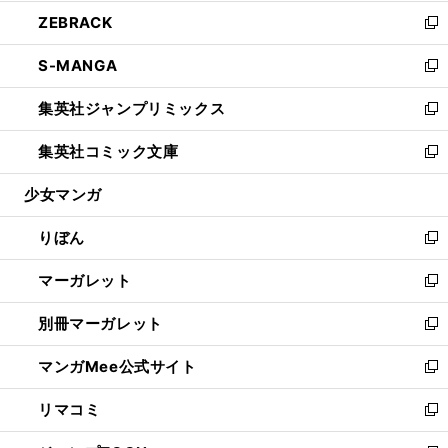
開
ウ
ン
ウ
し
ZEBRACK
く
で
ド
ィ
い
新
開
ウ
ン
ウ
し
S-MANGA
く
で
ド
ィ
い
新
開
ウ
ン
ウ
し
集英社ジャンプリミックス
く
で
ド
ィ
い
新
開
ウ
ン
ウ
し
集英社コミック文庫
く
で
ド
ィ
い
新
開
ウ
ン
ウ
し
少女マンガ
く
で
ド
ィ
い
開
ウ
ン
ウ
りぼん
く
で
ド
ィ
新
開
ウ
ン
し
マーガレット
く
で
ド
い
新
開
ウ
ウ
し
別冊マーガレット
く
で
ィ
い
新
開
ン
ウ
し
マンガMee公式サイト
く
ド
ィ
い
新
ウ
ン
ウ
し
リマコミ
で
ド
ィ
い
新
開
ウ
ン
ウ
し