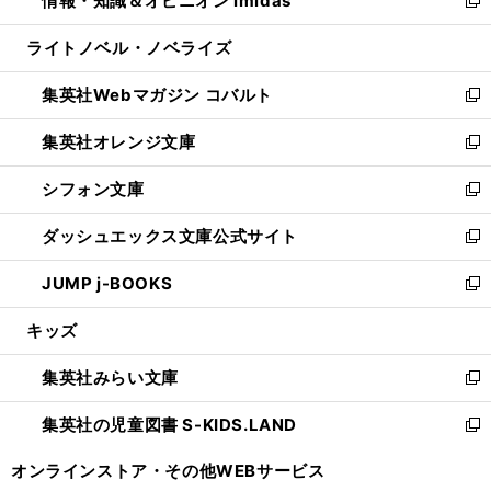
情報・知識＆オピニオン imidas
で
ド
ィ
い
新
開
ウ
ン
ウ
し
ライトノベル・ノベライズ
く
で
ド
ィ
い
開
ウ
ン
ウ
集英社Webマガジン コバルト
く
で
ド
ィ
新
開
ウ
ン
し
集英社オレンジ文庫
く
で
ド
い
新
開
ウ
ウ
し
シフォン文庫
く
で
ィ
い
新
開
ン
ウ
し
ダッシュエックス文庫公式サイト
く
ド
ィ
い
新
ウ
ン
ウ
し
JUMP j-BOOKS
で
ド
ィ
い
新
開
ウ
ン
ウ
し
キッズ
く
で
ド
ィ
い
開
ウ
ン
ウ
集英社みらい文庫
く
で
ド
ィ
新
開
ウ
ン
し
集英社の児童図書 S-KIDS.LAND
く
で
ド
い
新
開
ウ
ウ
し
オンラインストア・
その他WEBサービス
く
で
ィ
い