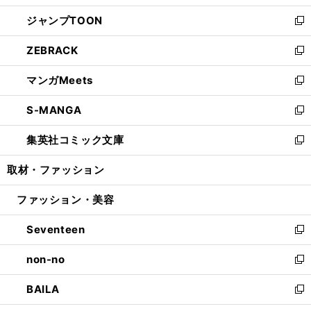
開
ウ
ン
ウ
し
ジャンプTOON
く
で
ド
ィ
い
新
開
ウ
ン
ウ
し
ZEBRACK
く
で
ド
ィ
い
新
開
ウ
ン
ウ
し
マンガMeets
く
で
ド
ィ
い
新
開
ウ
ン
ウ
し
S-MANGA
く
で
ド
ィ
い
新
開
ウ
ン
ウ
し
集英社コミック文庫
く
で
ド
ィ
い
新
開
ウ
ン
ウ
し
取材・ファッション
く
で
ド
ィ
い
開
ウ
ン
ウ
ファッション・美容
く
で
ド
ィ
開
ウ
ン
Seventeen
く
で
ド
新
開
ウ
し
non-no
く
で
い
新
開
ウ
し
BAILA
く
ィ
い
新
ン
ウ
し