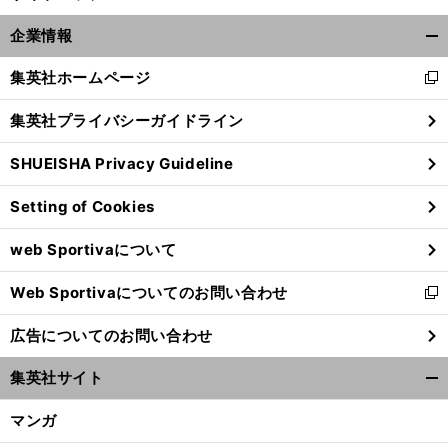
企業情報
開
く/
集英社ホームページ
新
閉
し
じ
集英社プライバシーガイドライン
い
る
ウ
SHUEISHA Privacy Guideline
ィ
ン
Setting of Cookies
ド
ウ
web Sportivaについて
で
開
Web Sportivaについてのお問い合わせ
く
新
し
広告についてのお問い合わせ
い
ウ
集英社サイト
ィ
開
ン
く/
マンガ
ド
閉
ウ