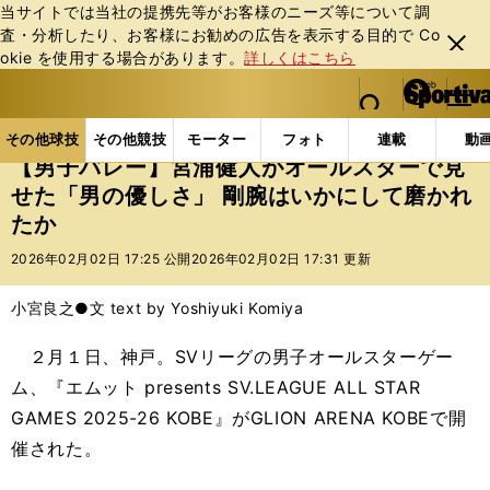
当サイトでは当社の提携先等がお客様のニーズ等について調
査・分析したり、お客様にお勧めの広告を表⽰する⽬的で Co
閉じ
okie を使⽤する場合があります。
詳しくはこちら
る
マイペ
web Sportiva (webスポルティーバ)
検索
メニュ
we
ー
その他球技の記事一覧
バレー
【男子バレー】宮浦健
b
ジ
その他球技
その他競技
モーター
フォト
連載
動
ス
【男子バレー】宮浦健人がオールスターで見
ポ
せた「男の優しさ」 剛腕はいかにして磨かれ
ル
たか
テ
ィ
2026年02月02日 17:25 公開
2026年02月02日 17:31 更新
ー
バ
小宮良之●文 text by Yoshiyuki Komiya
２月１日、神戸。SVリーグの男子オールスターゲー
ム、『エムット presents SV.LEAGUE ALL STAR
GAMES 2025-26 KOBE』がGLION ARENA KOBEで開
催された。