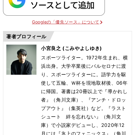
Googleの「優先ソース」について
著者プロフィール
小宮良之 (こみやよしゆき)
スポーツライター。1972年生まれ、横
浜出身。大学卒業後にバルセロナに渡
り、スポーツライターに。語学力を駆
使して五輪、Ｗ杯を現地取材後、06年
に帰国。著書は20冊以上で『導かれし
者』（角川文庫）、『アンチ・ドロッ
プアウト』（集英社）など。『ラスト
シュート 絆を忘れない』（角川文
庫）で小説家デビューし、2020年12
月には『氷上のフェニックス』（角川