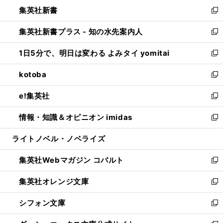
ウ
し
集英社新書
く
で
ィ
い
新
開
ン
ウ
し
集英社新書プラス - 知の水先案内人
く
ド
ィ
い
新
ウ
ン
ウ
し
1日5分で、明日は変わる よみタイ yomitai
で
ド
ィ
い
新
開
ウ
ン
ウ
し
kotoba
く
で
ド
ィ
い
新
開
ウ
ン
ウ
し
e!集英社
く
で
ド
ィ
い
新
開
ウ
ン
ウ
し
情報・知識＆オピニオン imidas
く
で
ド
ィ
い
新
開
ウ
ン
ウ
し
ライトノベル・ノベライズ
く
で
ド
ィ
い
開
ウ
ン
ウ
集英社Webマガジン コバルト
く
で
ド
ィ
新
開
ウ
ン
し
集英社オレンジ文庫
く
で
ド
い
新
開
ウ
ウ
し
シフォン文庫
く
で
ィ
い
新
開
ン
ウ
し