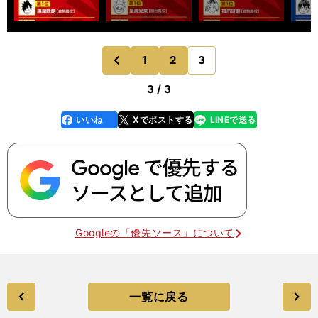
1
2
3
のページへ
前
3 / 3
いいね
Xでポストする
LINEで送る
line
faceboo
x
k
Googleの「優先ソース」について
一覧に戻る