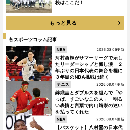
校はここだ！
もっと見る
各スポーツコラム記事
NBA
2026.08.05更新
河村勇輝がサマーリーグで示し
たリーダーシップと悔し涙 ２
年ぶりの日本代表の舞台を糧に
３年目のNBA挑戦は続く
テニス
2026.08.04更新
錦織圭とダブルスを組んで「や
っぱ、すごいなこの人」 明る
い表情と言葉で内山靖崇の迷い
を払ってくれた
NBA
2026.08.04更新
【バスケット】八村塁の日本代