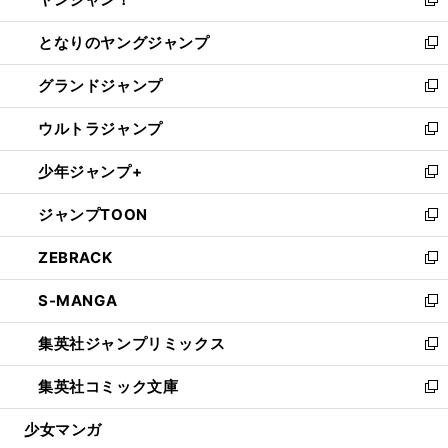
ィ
い
新
開
ン
ウ
し
となりのヤングジャンプ
く
ド
ィ
い
新
ウ
ン
ウ
し
グランドジャンプ
で
ド
ィ
い
新
開
ウ
ン
ウ
し
ウルトラジャンプ
く
で
ド
ィ
い
新
開
ウ
ン
ウ
し
少年ジャンプ+
く
で
ド
ィ
い
新
開
ウ
ン
ウ
し
ジャンプTOON
く
で
ド
ィ
い
新
開
ウ
ン
ウ
し
ZEBRACK
く
で
ド
ィ
い
新
開
ウ
ン
ウ
し
S-MANGA
く
で
ド
ィ
い
新
開
ウ
ン
ウ
し
集英社ジャンプリミックス
く
で
ド
ィ
い
新
開
ウ
ン
ウ
し
集英社コミック文庫
く
で
ド
ィ
い
新
開
ウ
ン
ウ
し
少女マンガ
く
で
ド
ィ
い