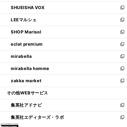
ウ
ン
ウ
し
SHUEISHA VOX
で
ド
ィ
い
新
開
ウ
ン
ウ
し
LEEマルシェ
く
で
ド
ィ
い
新
開
ウ
ン
ウ
し
SHOP Marisol
く
で
ド
ィ
い
新
開
ウ
ン
ウ
し
eclat premium
く
で
ド
ィ
い
新
開
ウ
ン
ウ
し
mirabella
く
で
ド
ィ
い
新
開
ウ
ン
ウ
し
mirabella homme
く
で
ド
ィ
い
新
開
ウ
ン
ウ
し
zakka market
く
で
ド
ィ
い
新
開
ウ
ン
ウ
し
その他WEBサービス
く
で
ド
ィ
い
開
ウ
ン
ウ
集英社アドナビ
く
で
ド
ィ
新
開
ウ
ン
し
集英社エディターズ・ラボ
く
で
ド
い
新
開
ウ
ウ
し