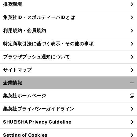
く/
推奨環境
閉
じ
集英社ID・スポルティーバIDとは
る
利用規約・会員規約
特定商取引法に基づく表示・その他の事項
ブラウザプッシュ通知について
サイトマップ
企業情報
開
く/
集英社ホームページ
新
閉
し
じ
集英社プライバシーガイドライン
古
、
？
い
る
賀紗理那の背番号２を継ぐ新エース
春高バレーを制した大友愛の娘も
今後の日本女子バレーを背負うスターは
ウ
SHUEISHA Privacy Guideline
ィ
ン
Setting of Cookies
ド