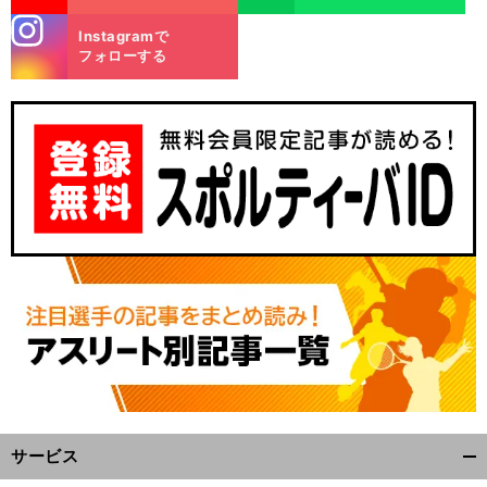
stagra
Instagramで
m
フォローする
サービス
開