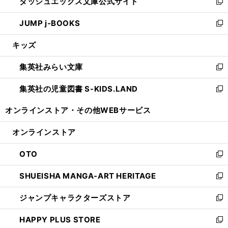
ダッシュエックス文庫公式サイト
く
ド
ィ
い
新
ウ
ン
ウ
し
JUMP j-BOOKS
で
ド
ィ
い
新
開
ウ
ン
ウ
し
キッズ
く
で
ド
ィ
い
開
ウ
ン
ウ
集英社みらい文庫
く
で
ド
ィ
新
開
ウ
ン
し
集英社の児童図書 S-KIDS.LAND
く
で
ド
い
新
開
ウ
ウ
し
オンラインストア・
その他WEBサービス
く
で
ィ
い
開
ン
ウ
オンラインストア
く
ド
ィ
ウ
ン
OTO
で
ド
新
開
ウ
し
SHUEISHA MANGA-ART HERITAGE
く
で
い
新
開
ウ
し
ジャンプキャラクターズストア
く
ィ
い
新
ン
ウ
し
HAPPY PLUS STORE
ド
ィ
い
新