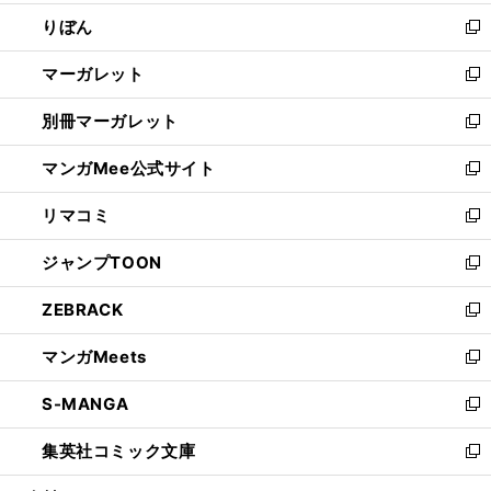
開
ウ
ン
ウ
りぼん
く
で
ド
ィ
新
開
ウ
ン
し
マーガレット
く
で
ド
い
新
開
ウ
ウ
し
別冊マーガレット
く
で
ィ
い
新
開
ン
ウ
し
マンガMee公式サイト
く
ド
ィ
い
新
ウ
ン
ウ
し
リマコミ
で
ド
ィ
い
新
開
ウ
ン
ウ
し
ジャンプTOON
く
で
ド
ィ
い
新
開
ウ
ン
ウ
し
ZEBRACK
く
で
ド
ィ
い
新
開
ウ
ン
ウ
し
マンガMeets
く
で
ド
ィ
い
新
開
ウ
ン
ウ
し
S-MANGA
く
で
ド
ィ
い
新
開
ウ
ン
ウ
し
集英社コミック文庫
く
で
ド
ィ
い
新
開
ウ
ン
ウ
し