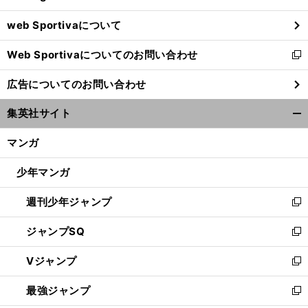
ウ
web Sportivaについて
で
開
Web Sportivaについてのお問い合わせ
く
新
し
広告についてのお問い合わせ
い
ウ
集英社サイト
ィ
開
ン
く/
マンガ
ド
閉
ウ
じ
少年マンガ
で
る
開
週刊少年ジャンプ
く
新
し
ジャンプSQ
い
新
ウ
し
Vジャンプ
ィ
い
新
ン
ウ
し
最強ジャンプ
ド
ィ
い
新
ウ
ン
ウ
し