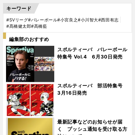
キーワード
#SVリーグ
#バレーボール
#小宮良之
#小川智大
#西田有志
#髙橋健太郎
#髙橋藍
編集部のおすすめ
スポルティーバ バレーボール
特集号 Vol.4 6月30日発売
スポルティーバ 部活特集号
3月16日発売
最新記事などのお知らせが届
く プッシュ通知を受け取る方