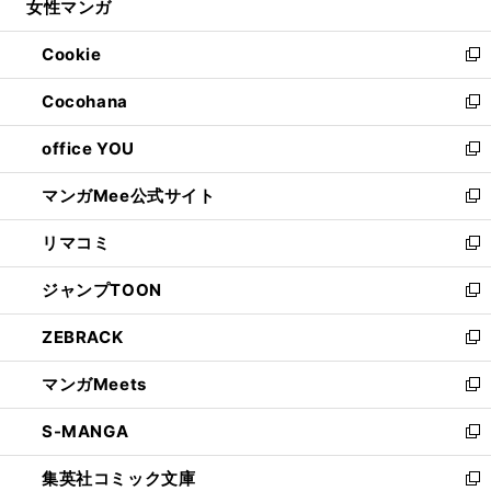
女性マンガ
く
で
ド
ィ
い
開
ウ
ン
ウ
Cookie
く
で
ド
ィ
新
開
ウ
ン
し
Cocohana
く
で
ド
い
新
開
ウ
ウ
し
office YOU
く
で
ィ
い
新
開
ン
ウ
し
マンガMee公式サイト
く
ド
ィ
い
新
ウ
ン
ウ
し
リマコミ
で
ド
ィ
い
新
開
ウ
ン
ウ
し
ジャンプTOON
く
で
ド
ィ
い
新
開
ウ
ン
ウ
し
ZEBRACK
く
で
ド
ィ
い
新
開
ウ
ン
ウ
し
マンガMeets
く
で
ド
ィ
い
新
開
ウ
ン
ウ
し
S-MANGA
く
で
ド
ィ
い
新
開
ウ
ン
ウ
し
集英社コミック文庫
く
で
ド
ィ
い
新