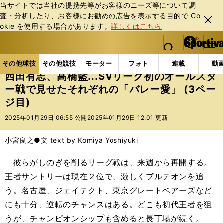
当サイトでは当社の提携先等がお客様のニーズ等について調
査・分析したり、お客様にお勧めの広告を表⽰する⽬的で Co
閉じ
okie を使⽤する場合があります。
詳しくはこちら
る
マイペ
web Sportiva (webスポルティーバ)
検索
メニュ
we
ー
その他球技の記事一覧
バレー
西田有志、髙橋藍..
b
ジ
その他球技
その他競技
モーター
フォト
連載
動
ス
西田有志、髙橋藍...SVリーグ初のオールスタ
ポ
ー戦で見せたそれぞれの「バレー愛」 (3ペー
ル
ジ目)
テ
ィ
2025年01月29日 06:55 公開
2025年01月29日 12:01 更新
ー
バ
小宮良之●文 text by Komiya Yoshiyuki
彼らがしのぎを削るリーグ戦は、来週から再開する。
王者サントリーは現在２位で、激しくブルテオンを追
う。名古屋、ジェイテクト、東京グレートベアーズなど
にも十分、逆転のチャンスはある。どこも初代王者を狙
うが、チャンピオンシップも含めると長丁場が続く。