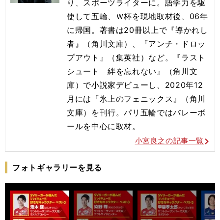
り、スポーツライターに。語学力を駆
使して五輪、Ｗ杯を現地取材後、06年
に帰国。著書は20冊以上で『導かれし
者』（角川文庫）、『アンチ・ドロッ
プアウト』（集英社）など。『ラスト
シュート 絆を忘れない』（角川文
庫）で小説家デビューし、2020年12
月には『氷上のフェニックス』（角川
文庫）を刊行。
パリ五輪ではバレーボ
ールを
中心に取材。
小宮良之の記事一覧
フォトギャラリーを見る