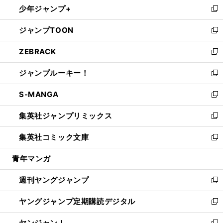
少年ジャンプ+
で
ド
ィ
い
新
開
ウ
ン
ウ
し
ジャンプTOON
く
で
ド
ィ
い
新
開
ウ
ン
ウ
し
ZEBRACK
く
で
ド
ィ
い
新
開
ウ
ン
ウ
し
ジャンプルーキー！
く
で
ド
ィ
い
新
開
ウ
ン
ウ
し
S-MANGA
く
で
ド
ィ
い
新
開
ウ
ン
ウ
し
集英社ジャンプリミックス
く
で
ド
ィ
い
新
開
ウ
ン
ウ
し
集英社コミック文庫
く
で
ド
ィ
い
新
開
ウ
ン
ウ
し
青年マンガ
く
で
ド
ィ
い
開
ウ
ン
ウ
週刊ヤングジャンプ
く
で
ド
ィ
新
開
ウ
ン
し
ヤングジャンプ定期購読デジタル
く
で
ド
い
新
開
ウ
ウ
し
ヤンジャン！
く
で