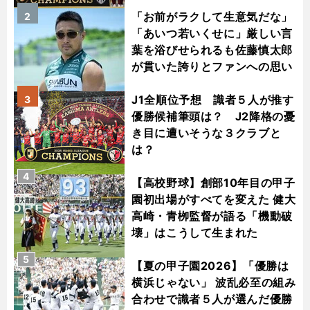
「お前がラクして生意気だな」
2
「あいつ若いくせに」厳しい言
葉を浴びせられるも佐藤慎太郎
が貫いた誇りとファンへの思い
J1全順位予想 識者５人が推す
3
優勝候補筆頭は？ J2降格の憂
き目に遭いそうな３クラブと
は？
4
【高校野球】創部10年目の甲子
園初出場がすべてを変えた 健大
高崎・青栁監督が語る「機動破
壊」はこうして生まれた
5
【夏の甲子園2026】「優勝は
横浜じゃない」 波乱必至の組み
合わせで識者５人が選んだ優勝