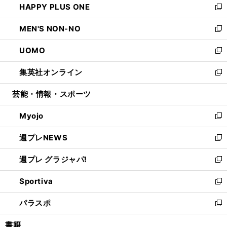
HAPPY PLUS ONE
く
で
ド
ィ
い
新
開
ウ
ン
ウ
し
MEN'S NON-NO
く
で
ド
ィ
い
新
開
ウ
ン
ウ
し
UOMO
く
で
ド
ィ
い
新
開
ウ
ン
ウ
し
集英社オンライン
く
で
ド
ィ
い
新
開
ウ
ン
ウ
し
芸能・情報・スポーツ
く
で
ド
ィ
い
開
ウ
ン
ウ
Myojo
く
で
ド
ィ
新
開
ウ
ン
し
週プレNEWS
く
で
ド
い
新
開
ウ
ウ
し
週プレ グラジャパ!
く
で
ィ
い
新
開
ン
ウ
し
Sportiva
く
ド
ィ
い
新
ウ
ン
ウ
し
パラスポ
で
ド
ィ
い
新
開
ウ
ン
ウ
し
書籍
く
で
ド
ィ
い