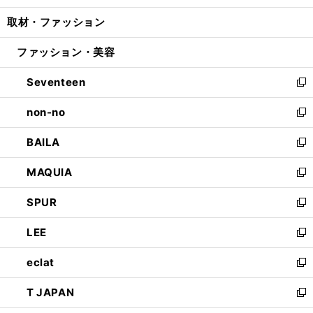
開
ウ
ン
ウ
し
取材・ファッション
く
で
ド
ィ
い
開
ウ
ン
ウ
ファッション・美容
く
で
ド
ィ
開
ウ
ン
Seventeen
く
で
ド
新
開
ウ
し
non-no
く
で
い
新
開
ウ
し
BAILA
く
ィ
い
新
ン
ウ
し
MAQUIA
ド
ィ
い
新
ウ
ン
ウ
し
SPUR
で
ド
ィ
い
新
開
ウ
ン
ウ
し
LEE
く
で
ド
ィ
い
新
開
ウ
ン
ウ
し
eclat
く
で
ド
ィ
い
新
開
ウ
ン
ウ
し
T JAPAN
く
で
ド
ィ
い
新
開
ウ
ン
ウ
し