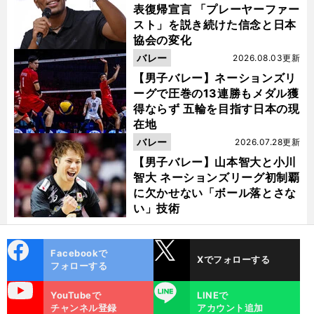
表復帰宣言 「プレーヤーファー
スト」を説き続けた信念と日本
協会の変化
バレー
2026.08.03更新
【男子バレー】ネーションズリ
ーグで圧巻の13連勝もメダル獲
得ならず 五輪を目指す日本の現
在地
バレー
2026.07.28更新
【男子バレー】山本智大と小川
智大 ネーションズリーグ初制覇
に欠かせない「ボール落とさな
い」技術
cebo
X
Facebookで
Xでフォローする
ok
フォローする
uTube
LINE
YouTubeで
LINEで
チャンネル登録
アカウント追加