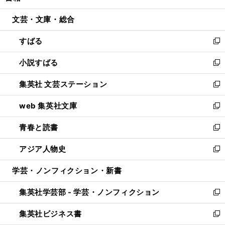
開
ウ
ン
ウ
文芸・文庫・総合
く
で
ド
ィ
開
ウ
ン
すばる
く
で
ド
新
開
ウ
し
小説すばる
く
で
い
新
開
ウ
し
集英社 文芸ステーション
く
ィ
い
新
ン
ウ
し
web 集英社文庫
ド
ィ
い
新
ウ
ン
ウ
し
青春と読書
で
ド
ィ
い
新
開
ウ
ン
ウ
し
アジア人物史
く
で
ド
ィ
い
新
開
ウ
ン
ウ
し
学芸・ノンフィクション・新書
く
で
ド
ィ
い
開
ウ
ン
ウ
集英社学芸部 - 学芸・ノンフィクション
く
で
ド
ィ
新
開
ウ
ン
し
集英社ビジネス書
く
で
ド
い
新
開
ウ