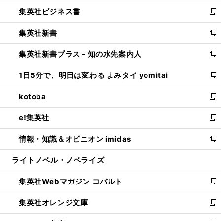
開
ウ
ン
し
集英社ビジネス書
く
で
ド
い
新
開
ウ
ウ
し
集英社新書
く
で
ィ
い
新
開
ン
ウ
し
集英社新書プラス - 知の水先案内人
く
ド
ィ
い
新
ウ
ン
ウ
し
1日5分で、明日は変わる よみタイ yomitai
で
ド
ィ
い
新
開
ウ
ン
ウ
し
kotoba
く
で
ド
ィ
い
新
開
ウ
ン
ウ
し
e!集英社
く
で
ド
ィ
い
新
開
ウ
ン
ウ
し
情報・知識＆オピニオン imidas
く
で
ド
ィ
い
新
開
ウ
ン
ウ
し
ライトノベル・ノベライズ
く
で
ド
ィ
い
開
ウ
ン
ウ
集英社Webマガジン コバルト
く
で
ド
ィ
新
開
ウ
ン
し
集英社オレンジ文庫
く
で
ド
い
新
開
ウ
ウ
し