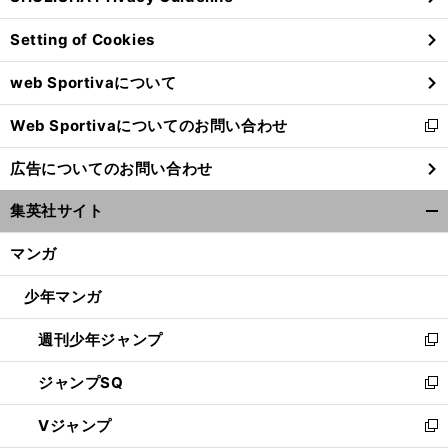
ン
Setting of Cookies
ド
ウ
web Sportivaについて
で
開
Web Sportivaについてのお問い合わせ
く
新
し
広告についてのお問い合わせ
い
ウ
集英社サイト
ィ
開
ン
く/
マンガ
ド
閉
ウ
じ
少年マンガ
で
る
開
週刊少年ジャンプ
く
新
し
ジャンプSQ
い
新
ウ
し
Vジャンプ
ィ
い
新