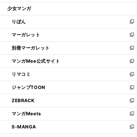
開
ウ
ン
ウ
し
少女マンガ
く
で
ド
ィ
い
開
ウ
ン
ウ
りぼん
く
で
ド
ィ
新
開
ウ
ン
し
マーガレット
く
で
ド
い
新
開
ウ
ウ
し
別冊マーガレット
く
で
ィ
い
新
開
ン
ウ
し
マンガMee公式サイト
く
ド
ィ
い
新
ウ
ン
ウ
し
リマコミ
で
ド
ィ
い
新
開
ウ
ン
ウ
し
ジャンプTOON
く
で
ド
ィ
い
新
開
ウ
ン
ウ
し
ZEBRACK
く
で
ド
ィ
い
新
開
ウ
ン
ウ
し
マンガMeets
く
で
ド
ィ
い
新
開
ウ
ン
ウ
し
S-MANGA
く
で
ド
ィ
い
新
開
ウ
ン
ウ
し