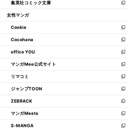
集英社コミック文庫
く
で
ド
ィ
い
新
開
ウ
ン
ウ
し
女性マンガ
く
で
ド
ィ
い
開
ウ
ン
ウ
Cookie
く
で
ド
ィ
新
開
ウ
ン
し
Cocohana
く
で
ド
い
新
開
ウ
ウ
し
office YOU
く
で
ィ
い
新
開
ン
ウ
し
マンガMee公式サイト
く
ド
ィ
い
新
ウ
ン
ウ
し
リマコミ
で
ド
ィ
い
新
開
ウ
ン
ウ
し
ジャンプTOON
く
で
ド
ィ
い
新
開
ウ
ン
ウ
し
ZEBRACK
く
で
ド
ィ
い
新
開
ウ
ン
ウ
し
マンガMeets
く
で
ド
ィ
い
新
開
ウ
ン
ウ
し
S-MANGA
く
で
ド
ィ
い
新