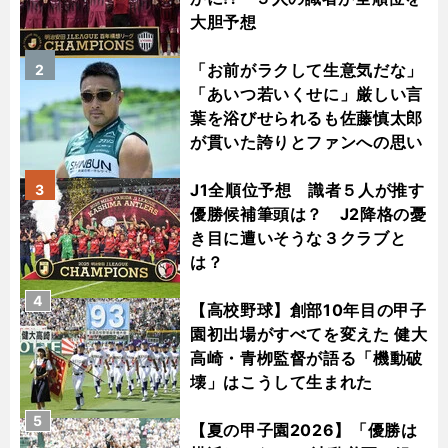
大胆予想
「お前がラクして生意気だな」
2
「あいつ若いくせに」厳しい言
葉を浴びせられるも佐藤慎太郎
が貫いた誇りとファンへの思い
J1全順位予想 識者５人が推す
3
優勝候補筆頭は？ J2降格の憂
き目に遭いそうな３クラブと
は？
4
【高校野球】創部10年目の甲子
園初出場がすべてを変えた 健大
高崎・青栁監督が語る「機動破
壊」はこうして生まれた
5
【夏の甲子園2026】「優勝は