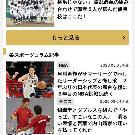
横浜じゃない」 波乱必至の組み
合わせで識者５人が選んだ優勝
校はここだ！
もっと見る
各スポーツコラム記事
NBA
2026.08.05更新
河村勇輝がサマーリーグで示し
たリーダーシップと悔し涙 ２
年ぶりの日本代表の舞台を糧に
３年目のNBA挑戦は続く
テニス
2026.08.04更新
錦織圭とダブルスを組んで「や
っぱ、すごいなこの人」 明る
い表情と言葉で内山靖崇の迷い
を払ってくれた