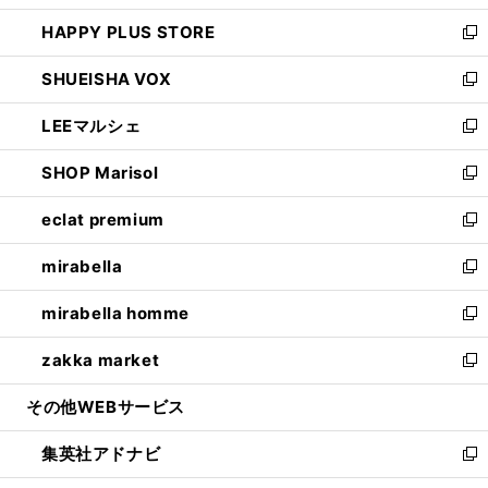
ン
ウ
し
HAPPY PLUS STORE
ド
ィ
い
新
ウ
ン
ウ
し
SHUEISHA VOX
で
ド
ィ
い
新
開
ウ
ン
ウ
し
LEEマルシェ
く
で
ド
ィ
い
新
開
ウ
ン
ウ
し
SHOP Marisol
く
で
ド
ィ
い
新
開
ウ
ン
ウ
し
eclat premium
く
で
ド
ィ
い
新
開
ウ
ン
ウ
し
mirabella
く
で
ド
ィ
い
新
開
ウ
ン
ウ
し
mirabella homme
く
で
ド
ィ
い
新
開
ウ
ン
ウ
し
zakka market
く
で
ド
ィ
い
新
開
ウ
ン
ウ
し
その他WEBサービス
く
で
ド
ィ
い
開
ウ
ン
ウ
集英社アドナビ
く
で
ド
ィ
新
開
ウ
ン
し