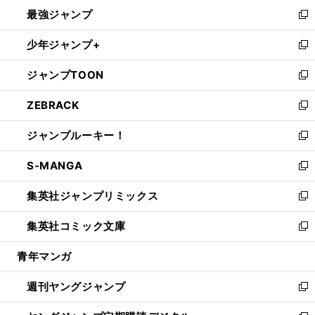
ン
ウ
し
最強ジャンプ
ド
ィ
い
新
ウ
ン
ウ
し
少年ジャンプ+
で
ド
ィ
い
新
開
ウ
ン
ウ
し
ジャンプTOON
く
で
ド
ィ
い
新
開
ウ
ン
ウ
し
ZEBRACK
く
で
ド
ィ
い
新
開
ウ
ン
ウ
し
ジャンプルーキー！
く
で
ド
ィ
い
新
開
ウ
ン
ウ
し
S-MANGA
く
で
ド
ィ
い
新
開
ウ
ン
ウ
し
集英社ジャンプリミックス
く
で
ド
ィ
い
新
開
ウ
ン
ウ
し
集英社コミック文庫
く
で
ド
ィ
い
新
開
ウ
ン
ウ
し
青年マンガ
く
で
ド
ィ
い
開
ウ
ン
ウ
週刊ヤングジャンプ
く
で
ド
ィ
新
開
ウ
ン
し