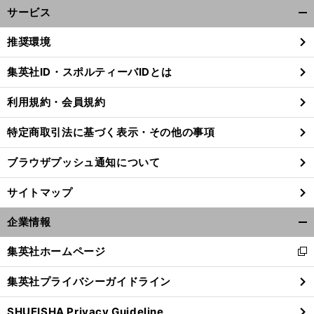
サービス
開
く/
推奨環境
閉
じ
集英社ID・スポルティーバIDとは
る
利用規約・会員規約
前
へ
特定商取引法に基づく表示・その他の事項
ブラウザプッシュ通知について
サイトマップ
企業情報
開
く/
集英社ホームページ
新
閉
し
じ
集英社プライバシーガイドライン
い
る
ウ
SHUEISHA Privacy Guideline
ィ