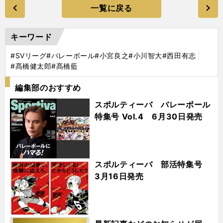
一覧に戻る
キーワード
#SVリーグ
#バレーボール
#小宮良之
#小川智大
#西田有志
#髙橋健太郎
#髙橋藍
編集部のおすすめ
スポルティーバ バレーボール
特集号 Vol.4 6月30日発売
スポルティーバ 部活特集号
3月16日発売