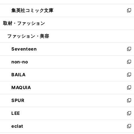
開
ウ
ン
ウ
し
集英社コミック文庫
く
で
ド
ィ
い
新
開
ウ
ン
ウ
し
取材・ファッション
く
で
ド
ィ
い
開
ウ
ン
ウ
ファッション・美容
く
で
ド
ィ
開
ウ
ン
Seventeen
く
で
ド
新
開
ウ
し
non-no
く
で
い
新
開
ウ
し
BAILA
く
ィ
い
新
ン
ウ
し
MAQUIA
ド
ィ
い
新
ウ
ン
ウ
し
SPUR
で
ド
ィ
い
新
開
ウ
ン
ウ
し
LEE
く
で
ド
ィ
い
新
開
ウ
ン
ウ
し
eclat
く
で
ド
ィ
い
新
開
ウ
ン
ウ
し