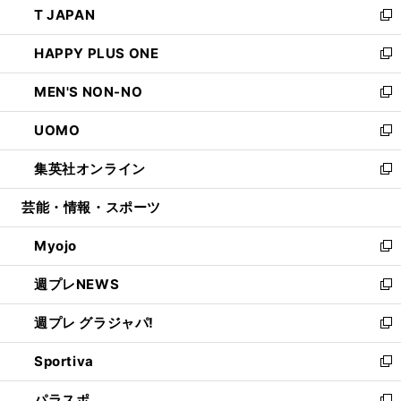
T JAPAN
く
で
ド
ィ
い
新
開
ウ
ン
ウ
し
HAPPY PLUS ONE
く
で
ド
ィ
い
新
開
ウ
ン
ウ
し
MEN'S NON-NO
く
で
ド
ィ
い
新
開
ウ
ン
ウ
し
UOMO
く
で
ド
ィ
い
新
開
ウ
ン
ウ
し
集英社オンライン
く
で
ド
ィ
い
新
開
ウ
ン
ウ
し
芸能・情報・スポーツ
く
で
ド
ィ
い
開
ウ
ン
ウ
Myojo
く
で
ド
ィ
新
開
ウ
ン
し
週プレNEWS
く
で
ド
い
新
開
ウ
ウ
し
週プレ グラジャパ!
く
で
ィ
い
新
開
ン
ウ
し
Sportiva
く
ド
ィ
い
新
ウ
ン
ウ
し
パラスポ
で
ド