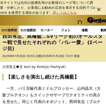
当サイトでは当社の提携先等がお客様のニーズ等について調
査・分析したり、お客様にお勧めの広告を表⽰する⽬的で Co
閉じ
okie を使⽤する場合があります。
詳しくはこちら
る
マイペ
web Sportiva (webスポルティーバ)
検索
メニュ
we
ー
その他球技の記事一覧
バレー
西田有志、髙橋藍..
b
ジ
その他球技
その他競技
モーター
フォト
連載
動
ス
西田有志、髙橋藍...SVリーグ初のオールスタ
ポ
ー戦で見せたそれぞれの「バレー愛」 (2ペー
ル
ジ目)
テ
ィ
2025年01月29日 06:55 公開
2025年01月29日 12:01 更新
ー
バ
小宮良之●文 text by Komiya Yoshiyuki
【楽しさを演出し続けた髙橋藍】
一方、パリ五輪代表ミドルブロッカー、山内晶大（大
阪ブルテオン）もクイックやサーブでクオリティの高さ
を見せた。同じく代表のオポジット、西田有志（ブルテ