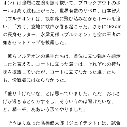
オン）は強烈に左腕を振り抜いて、ブロックアウトのボ
ールは高く跳ね上がった。世界有数のリベロ、山本智大
（ブルテオン）は、観客席に飛び込みながらボールを追
い、「拾う」意地に歓声が巻き起こった。さらに192cm
の長身セッター、永露元稀（ブルテオン）も空の王者の
如きセットアップを披露した。
彼らブルテオンの選手たちは、首位に立つ強さを顕示
したと言える。コートに立った選手は、それぞれの持ち
味を披露していたが、コートに立てなかった選手たち
も、傍観者にはならなかった。
「盛り上げたいな、とは思っていました。ただ、おふさ
げが過ぎるとケガするし、そういうのは避けたいな、
と。精一杯、ああいう形でやりました」
そう振り返った髙橋健太郎（ジェイテクト）は、試合