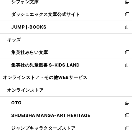
シフォン文庫
く
で
ィ
い
新
開
ン
ウ
し
ダッシュエックス文庫公式サイト
く
ド
ィ
い
新
ウ
ン
ウ
し
JUMP j-BOOKS
で
ド
ィ
い
新
開
ウ
ン
ウ
し
キッズ
く
で
ド
ィ
い
開
ウ
ン
ウ
集英社みらい文庫
く
で
ド
ィ
新
開
ウ
ン
し
集英社の児童図書 S-KIDS.LAND
く
で
ド
い
新
開
ウ
ウ
し
オンラインストア・
その他WEBサービス
く
で
ィ
い
開
ン
ウ
オンラインストア
く
ド
ィ
ウ
ン
OTO
で
ド
新
開
ウ
し
SHUEISHA MANGA-ART HERITAGE
く
で
い
新
開
ウ
し
ジャンプキャラクターズストア
く
ィ
い
新