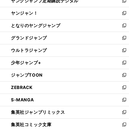
ヤングジャンプ定期購読デジタル
く
で
ド
い
新
開
ウ
ウ
し
ヤンジャン！
く
で
ィ
い
新
開
ン
ウ
し
となりのヤングジャンプ
く
ド
ィ
い
新
ウ
ン
ウ
し
グランドジャンプ
で
ド
ィ
い
新
開
ウ
ン
ウ
し
ウルトラジャンプ
く
で
ド
ィ
い
新
開
ウ
ン
ウ
し
少年ジャンプ+
く
で
ド
ィ
い
新
開
ウ
ン
ウ
し
ジャンプTOON
く
で
ド
ィ
い
新
開
ウ
ン
ウ
し
ZEBRACK
く
で
ド
ィ
い
新
開
ウ
ン
ウ
し
S-MANGA
く
で
ド
ィ
い
新
開
ウ
ン
ウ
し
集英社ジャンプリミックス
く
で
ド
ィ
い
新
開
ウ
ン
ウ
し
集英社コミック文庫
く
で
ド
ィ
い
新