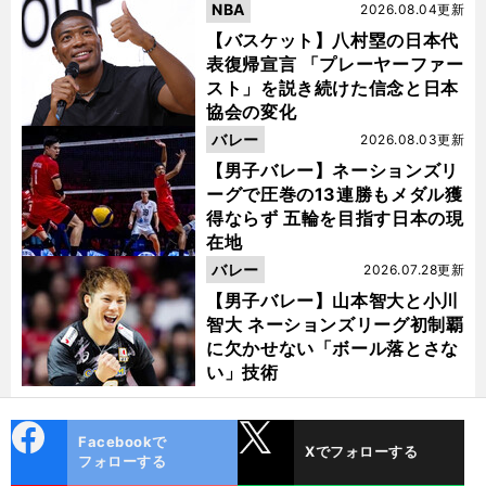
NBA
2026.08.04更新
【バスケット】八村塁の日本代
表復帰宣言 「プレーヤーファー
スト」を説き続けた信念と日本
協会の変化
バレー
2026.08.03更新
【男子バレー】ネーションズリ
ーグで圧巻の13連勝もメダル獲
得ならず 五輪を目指す日本の現
在地
バレー
2026.07.28更新
【男子バレー】山本智大と小川
智大 ネーションズリーグ初制覇
に欠かせない「ボール落とさな
い」技術
cebo
X
Facebookで
Xでフォローする
ok
フォローする