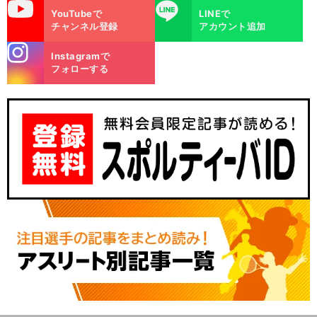
uTube
LINE
YouTubeで
LINEで
チャンネル登録
アカウント追加
stagra
Instagramで
m
フォローする