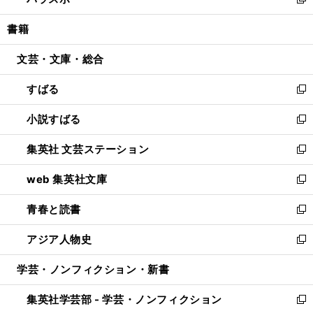
ィ
い
新
開
ウ
ン
ウ
し
書籍
く
で
ド
ィ
い
開
ウ
ン
ウ
文芸・文庫・総合
く
で
ド
ィ
開
ウ
ン
すばる
く
で
ド
新
開
ウ
し
小説すばる
く
で
い
新
開
ウ
し
集英社 文芸ステーション
く
ィ
い
新
ン
ウ
し
web 集英社文庫
ド
ィ
い
新
ウ
ン
ウ
し
青春と読書
で
ド
ィ
い
新
開
ウ
ン
ウ
し
アジア人物史
く
で
ド
ィ
い
新
開
ウ
ン
ウ
し
学芸・ノンフィクション・新書
く
で
ド
ィ
い
開
ウ
ン
ウ
集英社学芸部 - 学芸・ノンフィクション
く
で
ド
ィ
新