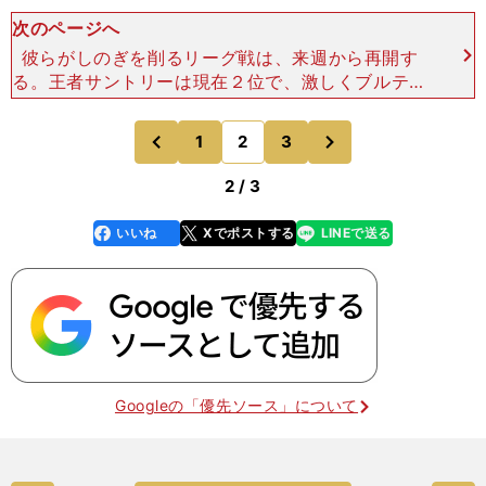
次のページへ
彼らがしのぎを削るリーグ戦は、来週から再開す
る。王者サントリーは現在２位で、激しくブルテオ
ンを追う。名古屋、ジェイテクト、東京グレートベ
アーズなどにも十分、逆転のチャンスはある。どこ
次
1
2
3
のページへ
のページへ
も初代王者を狙うが
前
2 / 3
いいね
Xでポストする
LINEで送る
line
faceboo
x
k
Googleの「優先ソース」について