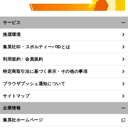
サービス
開
く/
推奨環境
閉
じ
集英社ID・スポルティーバIDとは
る
利用規約・会員規約
特定商取引法に基づく表示・その他の事項
ブラウザプッシュ通知について
サイトマップ
企業情報
開
く/
集英社ホームページ
新
閉
し