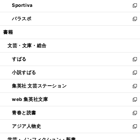
Sportiva
く
ド
ィ
い
新
ウ
ン
ウ
し
パラスポ
で
ド
ィ
い
新
開
ウ
ン
ウ
し
書籍
く
で
ド
ィ
い
開
ウ
ン
ウ
文芸・文庫・総合
く
で
ド
ィ
開
ウ
ン
すばる
く
で
ド
新
開
ウ
し
小説すばる
く
で
い
新
開
ウ
し
集英社 文芸ステーション
く
ィ
い
新
ン
ウ
し
web 集英社文庫
ド
ィ
い
新
ウ
ン
ウ
し
青春と読書
で
ド
ィ
い
新
開
ウ
ン
ウ
し
アジア人物史
く
で
ド
ィ
い
新
開
ウ
ン
ウ
し
学芸・ノンフィクション・新書
く
で