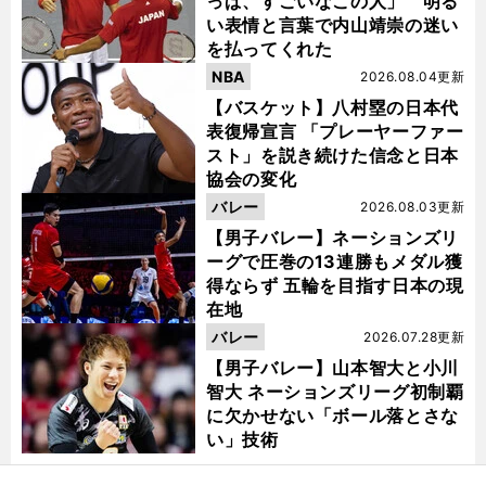
っぱ、すごいなこの人」 明る
い表情と言葉で内山靖崇の迷い
を払ってくれた
NBA
2026.08.04更新
【バスケット】八村塁の日本代
表復帰宣言 「プレーヤーファー
スト」を説き続けた信念と日本
協会の変化
バレー
2026.08.03更新
【男子バレー】ネーションズリ
ーグで圧巻の13連勝もメダル獲
得ならず 五輪を目指す日本の現
在地
バレー
2026.07.28更新
【男子バレー】山本智大と小川
智大 ネーションズリーグ初制覇
に欠かせない「ボール落とさな
い」技術