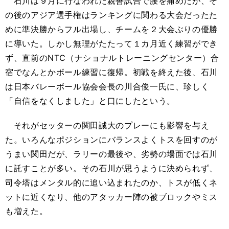
石川は９月に行なわれた親善試合で腰を痛めたが、そ
の後のアジア選手権はランキングに関わる大会だったた
めに準決勝からフル出場し、チームを２大会ぶりの優勝
に導いた。しかし無理がたたって１カ月近く練習ができ
ず、直前のNTC（ナショナルトレーニングセンター）合
宿でなんとかボール練習に復帰。初戦を終えた後、石川
は日本バレーボール協会会長の川合俊一氏に、珍しく
「自信をなくしました」と口にしたという。
それがセッターの関田誠大のプレーにも影響を与え
た。いろんなポジションにバランスよくトスを回すのが
うまい関田だが、ラリーの最後や、劣勢の場面では石川
に託すことが多い。その石川が思うように決められず、
司令塔はメンタル的に追い込まれたのか、トスが低くネ
ットに近くなり、他のアタッカー陣の被ブロックやミス
も増えた。