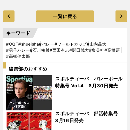
一覧に戻る
キーワード
#OQT
#shueisha
#バレー
#ワールドカップ
#山内晶大
#男子バレー
#石川祐希
#西田有志
#関田誠大
#集英社
#高橋藍
#髙橋健太郎
編集部のおすすめ
スポルティーバ バレーボール
特集号 Vol.4 6月30日発売
スポルティーバ 部活特集号
3月16日発売