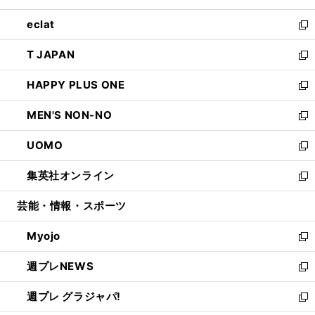
開
ウ
ン
ウ
し
eclat
く
で
ド
ィ
い
新
開
ウ
ン
ウ
し
T JAPAN
く
で
ド
ィ
い
新
開
ウ
ン
ウ
し
HAPPY PLUS ONE
く
で
ド
ィ
い
新
開
ウ
ン
ウ
し
MEN'S NON-NO
く
で
ド
ィ
い
新
開
ウ
ン
ウ
し
UOMO
く
で
ド
ィ
い
新
開
ウ
ン
ウ
し
集英社オンライン
く
で
ド
ィ
い
新
開
ウ
ン
ウ
し
芸能・情報・スポーツ
く
で
ド
ィ
い
開
ウ
ン
ウ
Myojo
く
で
ド
ィ
新
開
ウ
ン
し
週プレNEWS
く
で
ド
い
新
開
ウ
ウ
し
週プレ グラジャパ!
く
で
ィ
い
新
開
ン
ウ
し