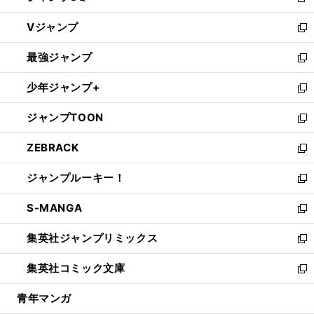
新
ウ
し
Vジャンプ
ィ
い
新
ン
ウ
し
最強ジャンプ
ド
ィ
い
新
ウ
ン
ウ
し
少年ジャンプ+
で
ド
ィ
い
新
開
ウ
ン
ウ
し
ジャンプTOON
く
で
ド
ィ
い
新
開
ウ
ン
ウ
し
ZEBRACK
く
で
ド
ィ
い
新
開
ウ
ン
ウ
し
ジャンプルーキー！
く
で
ド
ィ
い
新
開
ウ
ン
ウ
し
S-MANGA
く
で
ド
ィ
い
新
開
ウ
ン
ウ
し
集英社ジャンプリミックス
く
で
ド
ィ
い
新
開
ウ
ン
ウ
し
集英社コミック文庫
く
で
ド
ィ
い
新
開
ウ
ン
ウ
し
青年マンガ
く
で
ド
ィ
い
開