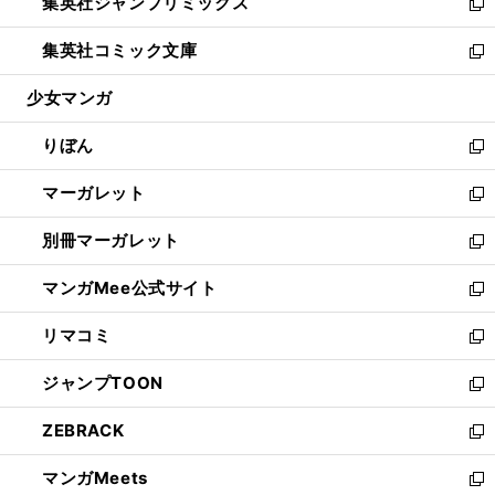
集英社ジャンプリミックス
く
で
ド
ィ
い
新
開
ウ
ン
ウ
し
集英社コミック文庫
く
で
ド
ィ
い
新
開
ウ
ン
ウ
し
少女マンガ
く
で
ド
ィ
い
開
ウ
ン
ウ
りぼん
く
で
ド
ィ
新
開
ウ
ン
し
マーガレット
く
で
ド
い
新
開
ウ
ウ
し
別冊マーガレット
く
で
ィ
い
新
開
ン
ウ
し
マンガMee公式サイト
く
ド
ィ
い
新
ウ
ン
ウ
し
リマコミ
で
ド
ィ
い
新
開
ウ
ン
ウ
し
ジャンプTOON
く
で
ド
ィ
い
新
開
ウ
ン
ウ
し
ZEBRACK
く
で
ド
ィ
い
新
開
ウ
ン
ウ
し
マンガMeets
く
で
ド
ィ
い
新