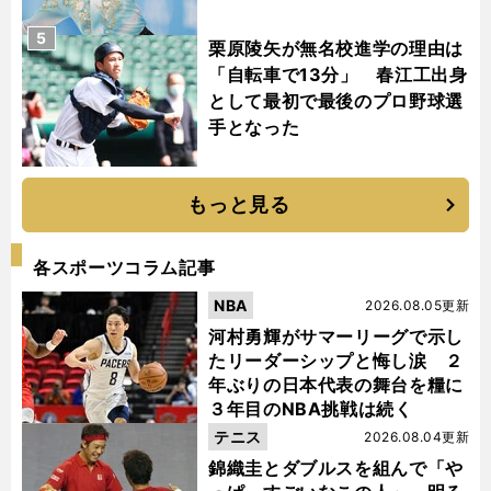
5
栗原陵矢が無名校進学の理由は
「自転車で13分」 春江工出身
として最初で最後のプロ野球選
手となった
もっと見る
各スポーツコラム記事
NBA
2026.08.05更新
河村勇輝がサマーリーグで示し
たリーダーシップと悔し涙 ２
年ぶりの日本代表の舞台を糧に
３年目のNBA挑戦は続く
テニス
2026.08.04更新
錦織圭とダブルスを組んで「や