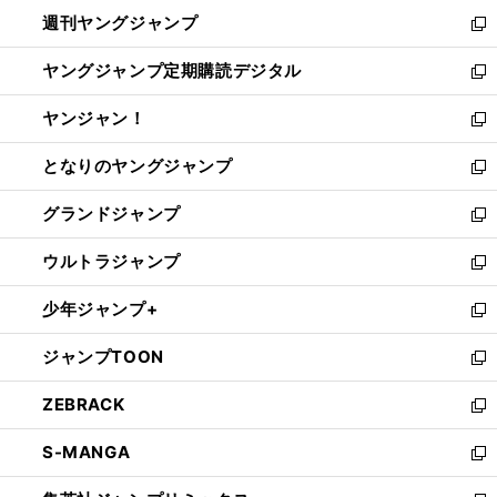
ウ
ン
ウ
週刊ヤングジャンプ
く
で
ド
ィ
新
開
ウ
ン
し
ヤングジャンプ定期購読デジタル
く
で
ド
い
新
開
ウ
ウ
し
ヤンジャン！
く
で
ィ
い
新
開
ン
ウ
し
となりのヤングジャンプ
く
ド
ィ
い
新
ウ
ン
ウ
し
グランドジャンプ
で
ド
ィ
い
新
開
ウ
ン
ウ
し
ウルトラジャンプ
く
で
ド
ィ
い
新
開
ウ
ン
ウ
し
少年ジャンプ+
く
で
ド
ィ
い
新
開
ウ
ン
ウ
し
ジャンプTOON
く
で
ド
ィ
い
新
開
ウ
ン
ウ
し
ZEBRACK
く
で
ド
ィ
い
新
開
ウ
ン
ウ
し
S-MANGA
く
で
ド
ィ
い
新
開
ウ
ン
ウ
し