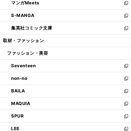
マンガMeets
く
で
ド
ィ
い
新
開
ウ
ン
ウ
し
S-MANGA
く
で
ド
ィ
い
新
開
ウ
ン
ウ
し
集英社コミック文庫
く
で
ド
ィ
い
新
開
ウ
ン
ウ
し
取材・ファッション
く
で
ド
ィ
い
開
ウ
ン
ウ
ファッション・美容
く
で
ド
ィ
開
ウ
ン
Seventeen
く
で
ド
新
開
ウ
し
non-no
く
で
い
新
開
ウ
し
BAILA
く
ィ
い
新
ン
ウ
し
MAQUIA
ド
ィ
い
新
ウ
ン
ウ
し
SPUR
で
ド
ィ
い
新
開
ウ
ン
ウ
し
LEE
く
で
ド
ィ
い
新