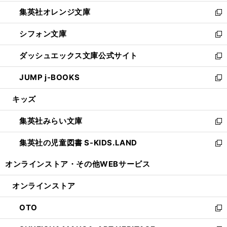
開
ウ
ン
し
集英社オレンジ文庫
く
で
ド
い
新
開
ウ
ウ
し
シフォン文庫
く
で
ィ
い
新
開
ン
ウ
し
ダッシュエックス文庫公式サイト
く
ド
ィ
い
新
ウ
ン
ウ
し
JUMP j-BOOKS
で
ド
ィ
い
新
開
ウ
ン
ウ
し
キッズ
く
で
ド
ィ
い
開
ウ
ン
ウ
集英社みらい文庫
く
で
ド
ィ
新
開
ウ
ン
し
集英社の児童図書 S-KIDS.LAND
く
で
ド
い
新
開
ウ
ウ
し
オンラインストア・
その他WEBサービス
く
で
ィ
い
開
ン
ウ
オンラインストア
く
ド
ィ
ウ
ン
OTO
で
ド
新
開
ウ
し