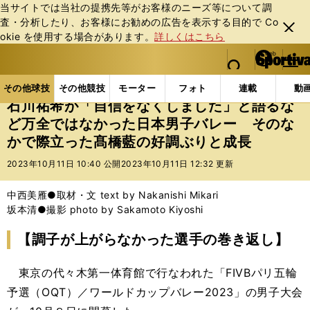
当サイトでは当社の提携先等がお客様のニーズ等について調
査・分析したり、お客様にお勧めの広告を表⽰する⽬的で Co
閉じ
okie を使⽤する場合があります。
詳しくはこちら
る
マイペ
web Sportiva (webスポルティーバ)
検索
メニュ
we
ー
その他球技の記事一覧
バレー
石川祐希が「自信を
b
ジ
その他球技
その他競技
モーター
フォト
連載
動
ス
石川祐希が「自信をなくしました」と語るな
ポ
ど万全ではなかった日本男子バレー そのな
ル
かで際立った髙橋藍の好調ぶりと成長
テ
ィ
2023年10月11日 10:40 公開
2023年10月11日 12:32 更新
ー
バ
中西美雁●取材・文 text by Nakanishi Mikari
坂本清●撮影 photo by Sakamoto Kiyoshi
【調子が上がらなかった選手の巻き返し】
東京の代々木第一体育館で行なわれた「FIVBパリ五輪
予選（OQT）／ワールドカップバレー2023」の男子大会