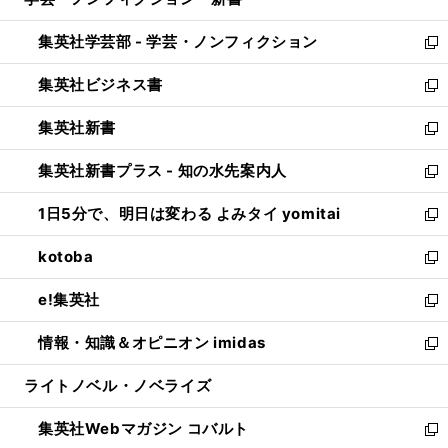
ド
ィ
い
開
ウ
ン
ウ
集英社学芸部 - 学芸・ノンフィクション
く
で
ド
ィ
新
開
ウ
ン
し
集英社ビジネス書
く
で
ド
い
新
開
ウ
ウ
し
集英社新書
く
で
ィ
い
新
開
ン
ウ
し
集英社新書プラス - 知の水先案内人
く
ド
ィ
い
新
ウ
ン
ウ
し
1日5分で、明日は変わる よみタイ yomitai
で
ド
ィ
い
新
開
ウ
ン
ウ
し
kotoba
く
で
ド
ィ
い
新
開
ウ
ン
ウ
し
e!集英社
く
で
ド
ィ
い
新
開
ウ
ン
ウ
し
情報・知識＆オピニオン imidas
く
で
ド
ィ
い
新
開
ウ
ン
ウ
し
ライトノベル・ノベライズ
く
で
ド
ィ
い
開
ウ
ン
ウ
集英社Webマガジン コバルト
く
で
ド
ィ
新