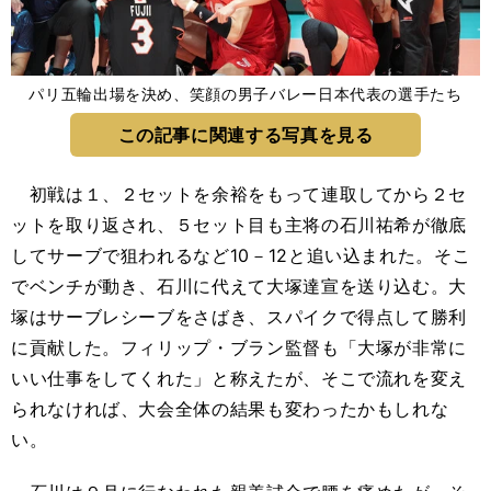
パリ五輪出場を決め、笑顔の男子バレー日本代表の選手たち
この記事に関連する写真を見る
初戦は１、２セットを余裕をもって連取してから２セ
ットを取り返され、５セット目も主将の石川祐希が徹底
してサーブで狙われるなど10－12と追い込まれた。そこ
でベンチが動き、石川に代えて大塚達宣を送り込む。大
塚はサーブレシーブをさばき、スパイクで得点して勝利
に貢献した。フィリップ・ブラン監督も「大塚が非常に
いい仕事をしてくれた」と称えたが、そこで流れを変え
られなければ、大会全体の結果も変わったかもしれな
い。