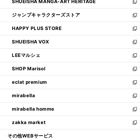
SHUEISHA MANGA-ART HERITAGE
く
で
い
新
開
ウ
し
ジャンプキャラクターズストア
く
ィ
い
新
ン
ウ
し
HAPPY PLUS STORE
ド
ィ
い
新
ウ
ン
ウ
し
SHUEISHA VOX
で
ド
ィ
い
新
開
ウ
ン
ウ
し
LEEマルシェ
く
で
ド
ィ
い
新
開
ウ
ン
ウ
し
SHOP Marisol
く
で
ド
ィ
い
新
開
ウ
ン
ウ
し
eclat premium
く
で
ド
ィ
い
新
開
ウ
ン
ウ
し
mirabella
く
で
ド
ィ
い
新
開
ウ
ン
ウ
し
mirabella homme
く
で
ド
ィ
い
新
開
ウ
ン
ウ
し
zakka market
く
で
ド
ィ
い
新
開
ウ
ン
ウ
し
その他WEBサービス
く
で
ド
ィ
い