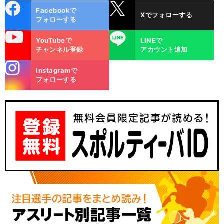
cebo
X
Facebookで
Xでフォローする
ok
フォローする
uTube
LINE
YouTubeで
LINEで
チャンネル登録
アカウント追加
stagra
Instagramで
m
フォローする
前
へ