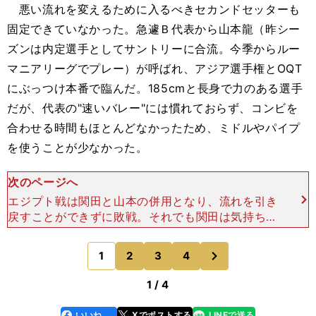
悪い流れを変えるために入るべきセカンドセッターも
固定できていなかった。急遽Ｂ代表から山本龍（昨シー
ズンは内定選手としてサントリーに合流。今季からルー
マニアリーグでプレー）が呼ばれ、アジア選手権とOQT
にぶっつけ本番で臨んだ。185cmと長身で力のある選手
だが、代表の"速いバレー"には慣れておらず、コンビを
合わせる時間もほとんどなかったため、ミドルやパイプ
を使うことが少なかった。
次のページへ
エジプト戦は関田と山本の併用となり、流れを引き
戻すことができずに敗戦。それでも関田は気持ちを
切り替え、失セットゼロでスロベニア戦まで戦い抜
いた。悩める関田の話に耳を傾けていたのは、パナ
次
1
2
3
4
のページへ
ソニックパンサー
1 / 4
いいね
Xでポストする
LINEで送る
line
faceboo
x