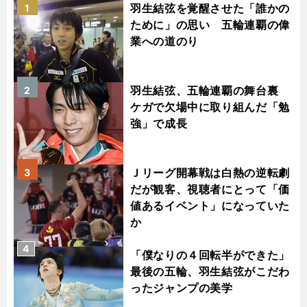
羽生結弦を覚醒させた「誰かの
1
ために」の思い 五輪連覇の偉
業への道のり
羽生結弦、五輪連覇の舞台裏
2
ケガで欠場中に取り組んだ「勉
強」で成長
Ｊリーグ開幕戦は白熱の逆転劇
3
だが観客、視聴者にとって「価
値あるイベント」になっていた
か
4
「僕なりの４回転半ができた」
最後の五輪、羽生結弦がこだわ
ったジャンプの美学