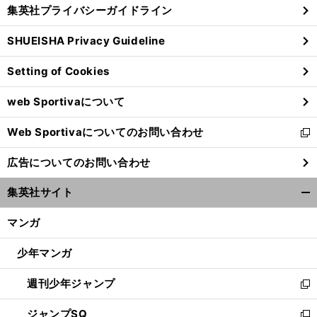
じ
集英社プライバシーガイドライン
い
る
ウ
SHUEISHA Privacy Guideline
ィ
ン
Setting of Cookies
ド
ウ
web Sportivaについて
で
開
Web Sportivaについてのお問い合わせ
く
新
し
広告についてのお問い合わせ
い
ウ
集英社サイト
ィ
開
ン
く/
マンガ
ド
閉
ウ
じ
少年マンガ
で
る
開
週刊少年ジャンプ
く
新
し
ジャンプSQ
い