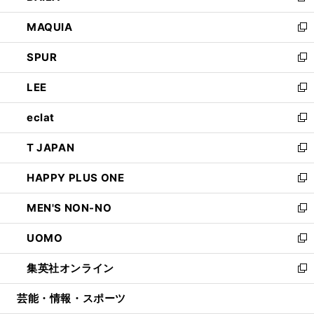
ン
ウ
し
MAQUIA
ド
ィ
い
新
ウ
ン
ウ
し
SPUR
で
ド
ィ
い
新
開
ウ
ン
ウ
し
LEE
く
で
ド
ィ
い
新
開
ウ
ン
ウ
し
eclat
く
で
ド
ィ
い
新
開
ウ
ン
ウ
し
T JAPAN
く
で
ド
ィ
い
新
開
ウ
ン
ウ
し
HAPPY PLUS ONE
く
で
ド
ィ
い
新
開
ウ
ン
ウ
し
MEN'S NON-NO
く
で
ド
ィ
い
新
開
ウ
ン
ウ
し
UOMO
く
で
ド
ィ
い
新
開
ウ
ン
ウ
し
集英社オンライン
く
で
ド
ィ
い
新
開
ウ
ン
ウ
し
芸能・情報・スポーツ
く
で
ド
ィ
い
開
ウ