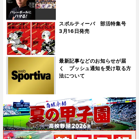
スポルティーバ 部活特集号
3月16日発売
最新記事などのお知らせが届
く プッシュ通知を受け取る方
法について