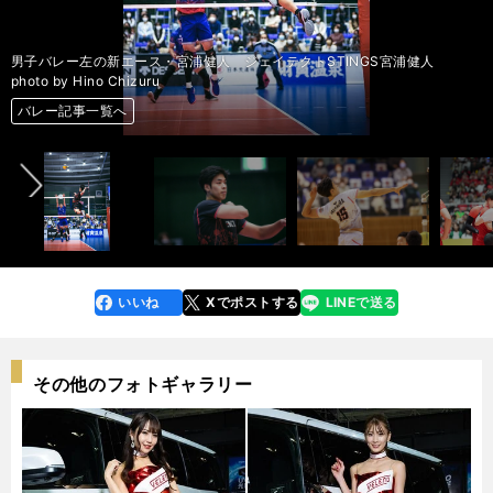
男子バレー左の新エース・宮浦健人 ジェイテクトSTINGS宮浦健人
photo by Hino Chizuru
前へ
バレー記事一覧へ
バレー記事一覧へ
バレー記事一覧へ
バレー記事一覧へ
バレー記事一覧へ
バレー記事一覧へ
バレー記事一覧へ
バレー記事一覧へ
バレー記事一覧へ
バレー記事一覧へ
バレー記事一覧へ
バレー記事一覧へ
バレー記事一覧へ
バレー記事一覧へ
バレー記事一覧へ
バレー記事一覧へ
バレー記事一覧へ
バレー記事一覧へ
バレー記事一覧へ
バレー記事一覧へ
バレー記事一覧へ
バレー記事一覧へ
バレー記事一覧へ
バレー記事一覧へ
バレー記事一覧へ
バレー記事一覧へ
バレー記事一覧へ
バレー記事一覧へ
バレー記事一覧へ
バレー記事一覧へ
バレー記事一覧へ
バレー記事一覧へ
バレー記事一覧へ
バレー記事一覧へ
バレー記事一覧へ
バレー記事一覧へ
バレー記事一覧へ
バレー記事一覧へ
バレー記事一覧へ
バレー記事一覧へ
バレー記事一覧へ
バレー記事一覧へ
バレー記事一覧へ
バレー記事一覧へ
バレー記事一覧へ
バレー記事一覧へ
バレー記事一覧へ
バレー記事一覧へ
バレー記事一覧へ
バレー記事一覧へ
バレー記事一覧へ
バレー記事一覧へ
バレー記事一覧へ
バレー記事一覧へ
バレー記事一覧へ
バレー記事一覧へ
バレー記事一覧へ
バレー記事一覧へ
バレー記事一覧へ
バレー記事一覧へ
バレー記事一覧へ
バレー記事一覧へ
バレー記事一覧へ
バレー記事一覧へ
バレー記事一覧へ
バレー記事一覧へ
バレー記事一覧へ
バレー記事一覧へ
バレー記事一覧へ
バレー記事一覧へ
バレー記事一覧へ
バレー記事一覧へ
バレー記事一覧へ
バレー記事一覧へ
バレー記事一覧へ
バレー記事一覧へ
バレー記事一覧へ
バレー記事一覧へ
バレー記事一覧へ
バレー記事一覧へ
バレー記事一覧へ
バレー記事一覧へ
バレー記事一覧へ
バレー記事一覧へ
バレー記事一覧へ
バレー記事一覧へ
バレー記事一覧へ
バレー記事一覧へ
バレー記事一覧へ
バレー記事一覧へ
バレー記事一覧へ
バレー記事一覧へ
バレー記事一覧へ
バレー記事一覧へ
バレー記事一覧へ
バレー記事一覧へ
バレー記事一覧へ
バレー記事一覧へ
バレー記事一覧へ
バレー記事一覧へ
バレー記事一覧へ
バレー記事一覧へ
バレー記事一覧へ
バレー記事一覧へ
バレー記事一覧へ
バレー記事一覧へ
バレー記事一覧へ
バレー記事一覧へ
バレー記事一覧へ
バレー記事一覧へ
バレー記事一覧へ
バレー記事一覧へ
バレー記事一覧へ
バレー記事一覧へ
バレー記事一覧へ
バレー記事一覧へ
バレー記事一覧へ
バレー記事一覧へ
バレー記事一覧へ
バレー記事一覧へ
バレー記事一覧へ
バレー記事一覧へ
バレー記事一覧へ
バレー記事一覧へ
バレー記事一覧へ
バレー記事一覧へ
バレー記事一覧へ
バレー記事一覧へ
バレー記事一覧へ
バレー記事一覧へ
バレー記事一覧へ
バレー記事一覧へ
バレー記事一覧へ
バレー記事一覧へ
バレー記事一覧へ
バレー記事一覧へ
バレー記事一覧へ
バレー記事一覧へ
バレー記事一覧へ
バレー記事一覧へ
バレー記事一覧へ
バレー記事一覧へ
バレー記事一覧へ
バレー記事一覧へ
バレー記事一覧へ
バレー記事一覧へ
バレー記事一覧へ
バレー記事一覧へ
バレー記事一覧へ
バレー記事一覧へ
バレー記事一覧へ
バレー記事一覧へ
バレー記事一覧へ
バレー記事一覧へ
バレー記事一覧へ
バレー記事一覧へ
バレー記事一覧へ
バレー記事一覧へ
バレー記事一覧へ
バレー記事一覧へ
バレー記事一覧へ
バレー記事一覧へ
バレー記事一覧へ
バレー記事一覧へ
バレー記事一覧へ
バレー記事一覧へ
バレー記事一覧へ
バレー記事一覧へ
バレー記事一覧へ
バレー記事一覧へ
バレー記事一覧へ
バレー記事一覧へ
バレー記事一覧へ
バレー記事一覧へ
バレー記事一覧へ
バレー記事一覧へ
バレー記事一覧へ
バレー記事一覧へ
バレー記事一覧へ
バレー記事一覧へ
バレー記事一覧へ
バレー記事一覧へ
バレー記事一覧へ
バレー記事一覧へ
バレー記事一覧へ
バレー記事一覧へ
バレー記事一覧へ
いいね
Xでポストする
LINEで送る
line
faceboo
x
k
その他のフォトギャラリー