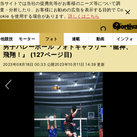
当サイトでは当社の提携先等がお客様のニーズ等について調
査・分析したり、お客様にお勧めの広告を表⽰する⽬的で Co
閉じ
okie を使⽤する場合があります。
詳しくはこちら
る
マイペ
web Sportiva (webスポルティーバ)
検索
メニュ
we
ー
フォトギャラリー
男子バレーボール フォトギャラリー『
b
ジ
の他競技
モーター
フォト
連載
動画
インフォ
ス
男子バレーボール フォトギャラリー『龍神、
ポ
飛翔！』 (127ページ目)
ル
テ
2023年08月18日 00:33 公開
2023年10月11日 14:39 更新
ィ
ー
バ
次へ