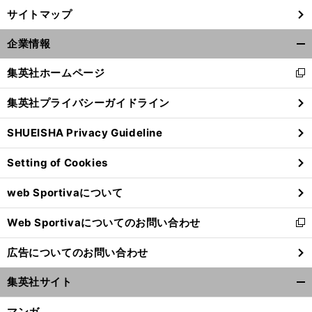
サイトマップ
企業情報
開
く/
集英社ホームページ
新
閉
し
じ
集英社プライバシーガイドライン
い
る
ウ
SHUEISHA Privacy Guideline
ィ
ン
Setting of Cookies
ド
ウ
web Sportivaについて
で
開
Web Sportivaについてのお問い合わせ
く
新
し
広告についてのお問い合わせ
い
ウ
集英社サイト
ィ
開
ン
く/
マンガ