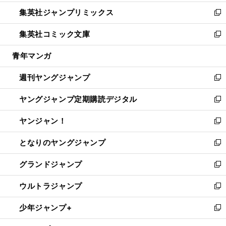
開
ウ
ン
ウ
し
集英社ジャンプリミックス
く
で
ド
ィ
い
新
開
ウ
ン
ウ
し
集英社コミック文庫
く
で
ド
ィ
い
新
開
ウ
ン
ウ
し
青年マンガ
く
で
ド
ィ
い
開
ウ
ン
ウ
週刊ヤングジャンプ
く
で
ド
ィ
新
開
ウ
ン
し
ヤングジャンプ定期購読デジタル
く
で
ド
い
新
開
ウ
ウ
し
ヤンジャン！
く
で
ィ
い
新
開
ン
ウ
し
となりのヤングジャンプ
く
ド
ィ
い
新
ウ
ン
ウ
し
グランドジャンプ
で
ド
ィ
い
新
開
ウ
ン
ウ
し
ウルトラジャンプ
く
で
ド
ィ
い
新
開
ウ
ン
ウ
し
少年ジャンプ+
く
で
ド
ィ
い
新
開
ウ
ン
ウ
し