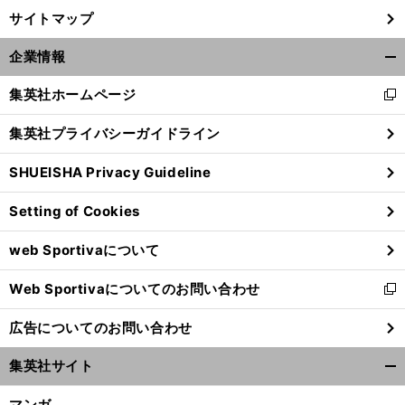
サイトマップ
企業情報
開
く/
集英社ホームページ
新
閉
し
じ
集英社プライバシーガイドライン
い
る
ウ
SHUEISHA Privacy Guideline
ィ
ン
Setting of Cookies
ド
ウ
web Sportivaについて
で
開
Web Sportivaについてのお問い合わせ
く
新
し
広告についてのお問い合わせ
い
ウ
集英社サイト
ィ
開
ン
く/
マンガ