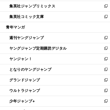
開
ウ
ン
ウ
し
集英社ジャンプリミックス
く
で
ド
ィ
い
新
開
ウ
ン
ウ
し
集英社コミック文庫
く
で
ド
ィ
い
新
開
ウ
ン
ウ
し
青年マンガ
く
で
ド
ィ
い
開
ウ
ン
ウ
週刊ヤングジャンプ
く
で
ド
ィ
新
開
ウ
ン
し
ヤングジャンプ定期購読デジタル
く
で
ド
い
新
開
ウ
ウ
し
ヤンジャン！
く
で
ィ
い
新
開
ン
ウ
し
となりのヤングジャンプ
く
ド
ィ
い
新
ウ
ン
ウ
し
グランドジャンプ
で
ド
ィ
い
新
開
ウ
ン
ウ
し
ウルトラジャンプ
く
で
ド
ィ
い
新
開
ウ
ン
ウ
し
少年ジャンプ+
く
で
ド
ィ
い
新
開
ウ
ン
ウ
し