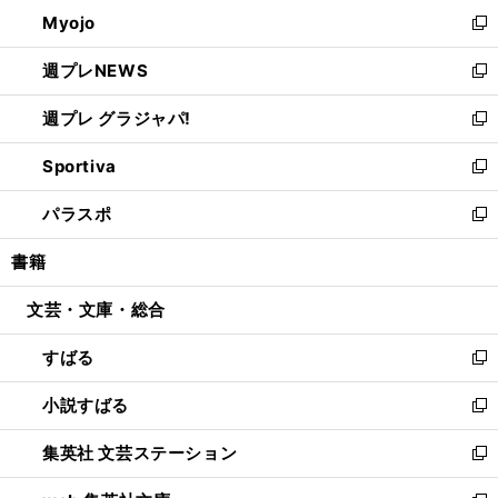
ン
ウ
Myojo
く
で
ド
ィ
新
開
ウ
ン
し
週プレNEWS
く
で
ド
い
新
開
ウ
ウ
し
週プレ グラジャパ!
く
で
ィ
い
新
開
ン
ウ
し
Sportiva
く
ド
ィ
い
新
ウ
ン
ウ
し
パラスポ
で
ド
ィ
い
新
開
ウ
ン
ウ
し
書籍
く
で
ド
ィ
い
開
ウ
ン
ウ
文芸・文庫・総合
く
で
ド
ィ
開
ウ
ン
すばる
く
で
ド
新
開
ウ
し
小説すばる
く
で
い
新
開
ウ
し
集英社 文芸ステーション
く
ィ
い
新
ン
ウ
し