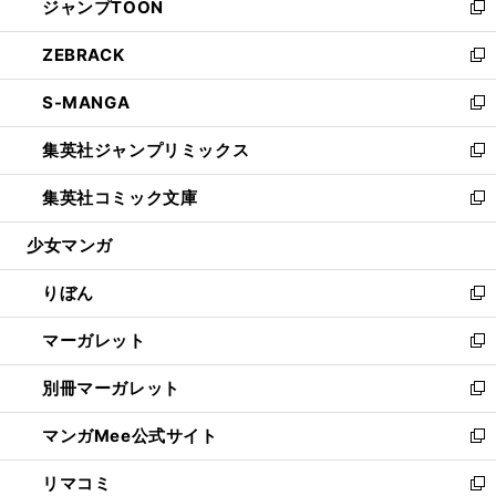
ジャンプTOON
く
で
ド
ィ
い
新
開
ウ
ン
ウ
し
ZEBRACK
く
で
ド
ィ
い
新
開
ウ
ン
ウ
し
S-MANGA
く
で
ド
ィ
い
新
開
ウ
ン
ウ
し
集英社ジャンプリミックス
く
で
ド
ィ
い
新
開
ウ
ン
ウ
し
集英社コミック文庫
く
で
ド
ィ
い
新
開
ウ
ン
ウ
し
少女マンガ
く
で
ド
ィ
い
開
ウ
ン
ウ
りぼん
く
で
ド
ィ
新
開
ウ
ン
し
マーガレット
く
で
ド
い
新
開
ウ
ウ
し
別冊マーガレット
く
で
ィ
い
新
開
ン
ウ
し
マンガMee公式サイト
く
ド
ィ
い
新
ウ
ン
ウ
し
リマコミ
で
ド
ィ
い
新