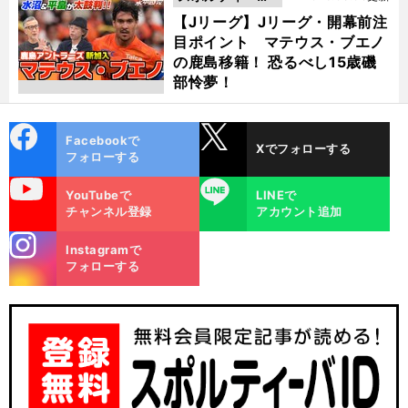
動画
【Jリーグ】Jリーグ・開幕前注
目ポイント マテウス・ブエノ
の鹿島移籍！ 恐るべし15歳磯
部怜夢！
cebo
X
Facebookで
Xでフォローする
ok
フォローする
uTube
LINE
YouTubeで
LINEで
チャンネル登録
アカウント追加
stagra
Instagramで
m
フォローする