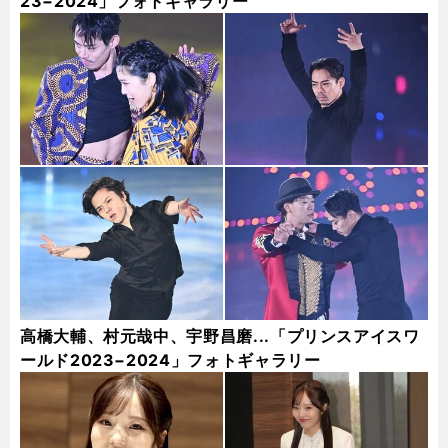
23−2024」フォトギャラリー
高橋大輔、村元哉中、宇野昌磨...「プリンスアイスワ
ールド2023−2024」フォトギャラリー