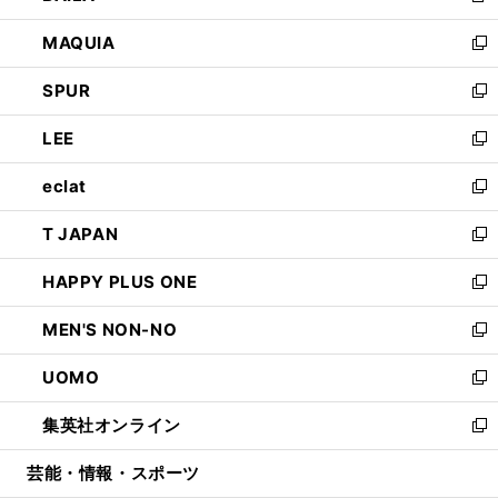
ン
ウ
し
MAQUIA
ド
ィ
い
新
ウ
ン
ウ
し
SPUR
で
ド
ィ
い
新
開
ウ
ン
ウ
し
LEE
く
で
ド
ィ
い
新
開
ウ
ン
ウ
し
eclat
く
で
ド
ィ
い
新
開
ウ
ン
ウ
し
T JAPAN
く
で
ド
ィ
い
新
開
ウ
ン
ウ
し
HAPPY PLUS ONE
く
で
ド
ィ
い
新
開
ウ
ン
ウ
し
MEN'S NON-NO
く
で
ド
ィ
い
新
開
ウ
ン
ウ
し
UOMO
く
で
ド
ィ
い
新
開
ウ
ン
ウ
し
集英社オンライン
く
で
ド
ィ
い
新
開
ウ
ン
ウ
し
芸能・情報・スポーツ
く
で
ド
ィ
い
開
ウ