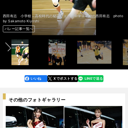
西田有志 小学校～高校時代の秘蔵フォト 中学２年時の西田有志 photo
by Sakamoto Kiyoshi
前へ
バレー記事一覧へ
バレー記事一覧へ
バレー記事一覧へ
バレー記事一覧へ
バレー記事一覧へ
バレー記事一覧へ
バレー記事一覧へ
バレー記事一覧へ
バレー記事一覧へ
バレー記事一覧へ
バレー記事一覧へ
バレー記事一覧へ
バレー記事一覧へ
バレー記事一覧へ
バレー記事一覧へ
バレー記事一覧へ
バレー記事一覧へ
バレー記事一覧へ
バレー記事一覧へ
バレー記事一覧へ
バレー記事一覧へ
バレー記事一覧へ
バレー記事一覧へ
バレー記事一覧へ
バレー記事一覧へ
バレー記事一覧へ
バレー記事一覧へ
バレー記事一覧へ
バレー記事一覧へ
バレー記事一覧へ
バレー記事一覧へ
バレー記事一覧へ
バレー記事一覧へ
バレー記事一覧へ
バレー記事一覧へ
バレー記事一覧へ
バレー記事一覧へ
バレー記事一覧へ
バレー記事一覧へ
バレー記事一覧へ
バレー記事一覧へ
バレー記事一覧へ
バレー記事一覧へ
バレー記事一覧へ
バレー記事一覧へ
バレー記事一覧へ
バレー記事一覧へ
バレー記事一覧へ
バレー記事一覧へ
バレー記事一覧へ
バレー記事一覧へ
バレー記事一覧へ
バレー記事一覧へ
バレー記事一覧へ
バレー記事一覧へ
バレー記事一覧へ
バレー記事一覧へ
バレー記事一覧へ
バレー記事一覧へ
バレー記事一覧へ
バレー記事一覧へ
バレー記事一覧へ
バレー記事一覧へ
バレー記事一覧へ
バレー記事一覧へ
バレー記事一覧へ
バレー記事一覧へ
バレー記事一覧へ
バレー記事一覧へ
バレー記事一覧へ
バレー記事一覧へ
バレー記事一覧へ
バレー記事一覧へ
バレー記事一覧へ
バレー記事一覧へ
バレー記事一覧へ
バレー記事一覧へ
バレー記事一覧へ
バレー記事一覧へ
バレー記事一覧へ
バレー記事一覧へ
バレー記事一覧へ
バレー記事一覧へ
バレー記事一覧へ
バレー記事一覧へ
バレー記事一覧へ
バレー記事一覧へ
バレー記事一覧へ
バレー記事一覧へ
バレー記事一覧へ
バレー記事一覧へ
バレー記事一覧へ
バレー記事一覧へ
バレー記事一覧へ
バレー記事一覧へ
バレー記事一覧へ
バレー記事一覧へ
バレー記事一覧へ
バレー記事一覧へ
バレー記事一覧へ
バレー記事一覧へ
バレー記事一覧へ
バレー記事一覧へ
バレー記事一覧へ
バレー記事一覧へ
バレー記事一覧へ
バレー記事一覧へ
バレー記事一覧へ
バレー記事一覧へ
バレー記事一覧へ
バレー記事一覧へ
バレー記事一覧へ
バレー記事一覧へ
バレー記事一覧へ
バレー記事一覧へ
バレー記事一覧へ
バレー記事一覧へ
バレー記事一覧へ
バレー記事一覧へ
バレー記事一覧へ
バレー記事一覧へ
バレー記事一覧へ
バレー記事一覧へ
バレー記事一覧へ
バレー記事一覧へ
バレー記事一覧へ
バレー記事一覧へ
バレー記事一覧へ
バレー記事一覧へ
バレー記事一覧へ
バレー記事一覧へ
バレー記事一覧へ
バレー記事一覧へ
バレー記事一覧へ
バレー記事一覧へ
バレー記事一覧へ
バレー記事一覧へ
バレー記事一覧へ
バレー記事一覧へ
バレー記事一覧へ
バレー記事一覧へ
バレー記事一覧へ
バレー記事一覧へ
バレー記事一覧へ
バレー記事一覧へ
バレー記事一覧へ
バレー記事一覧へ
バレー記事一覧へ
バレー記事一覧へ
バレー記事一覧へ
バレー記事一覧へ
バレー記事一覧へ
バレー記事一覧へ
バレー記事一覧へ
バレー記事一覧へ
バレー記事一覧へ
バレー記事一覧へ
バレー記事一覧へ
バレー記事一覧へ
バレー記事一覧へ
バレー記事一覧へ
バレー記事一覧へ
バレー記事一覧へ
バレー記事一覧へ
バレー記事一覧へ
バレー記事一覧へ
バレー記事一覧へ
バレー記事一覧へ
バレー記事一覧へ
バレー記事一覧へ
バレー記事一覧へ
バレー記事一覧へ
バレー記事一覧へ
バレー記事一覧へ
バレー記事一覧へ
バレー記事一覧へ
バレー記事一覧へ
バレー記事一覧へ
バレー記事一覧へ
バレー記事一覧へ
バレー記事一覧へ
バレー記事一覧へ
バレー記事一覧へ
バレー記事一覧へ
バレー記事一覧へ
バレー記事一覧へ
バレー記事一覧へ
いいね
Xでポストする
LINEで送る
line
faceboo
x
k
その他のフォトギャラリー