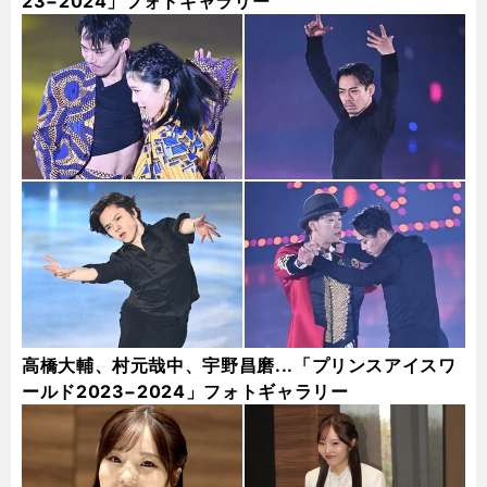
23−2024」フォトギャラリー
高橋大輔、村元哉中、宇野昌磨...「プリンスアイスワ
ールド2023−2024」フォトギャラリー