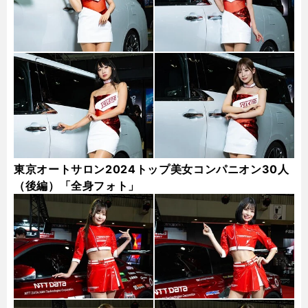
東京オートサロン2024トップ美女コンパニオン30人
（後編）「全身フォト」