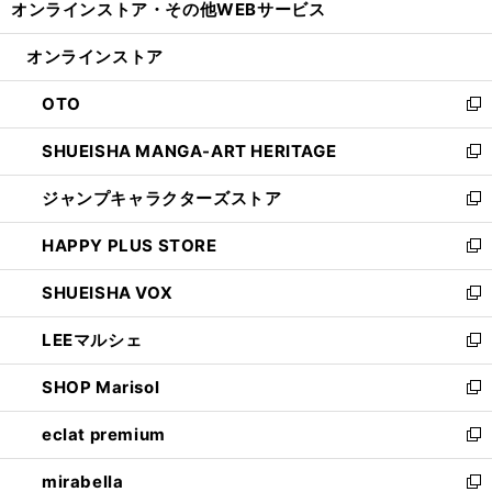
オンラインストア・
その他WEBサービス
く
で
ィ
い
開
ン
ウ
オンラインストア
く
ド
ィ
ウ
ン
OTO
で
ド
新
開
ウ
し
SHUEISHA MANGA-ART HERITAGE
く
で
い
新
開
ウ
し
ジャンプキャラクターズストア
く
ィ
い
新
ン
ウ
し
HAPPY PLUS STORE
ド
ィ
い
新
ウ
ン
ウ
し
SHUEISHA VOX
で
ド
ィ
い
新
開
ウ
ン
ウ
し
LEEマルシェ
く
で
ド
ィ
い
新
開
ウ
ン
ウ
し
SHOP Marisol
く
で
ド
ィ
い
新
開
ウ
ン
ウ
し
eclat premium
く
で
ド
ィ
い
新
開
ウ
ン
ウ
し
mirabella
く
で
ド
ィ
い
新