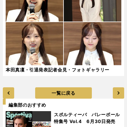
本田真凜・引退発表記者会見・フォトギャラリー
一覧に戻る
編集部のおすすめ
スポルティーバ バレーボール
特集号 Vol.4 6月30日発売