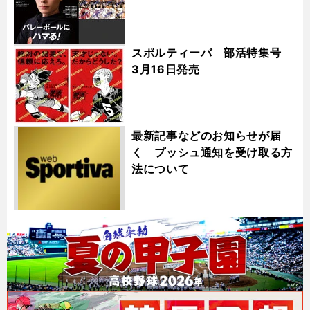
スポルティーバ 部活特集号
3月16日発売
最新記事などのお知らせが届
く プッシュ通知を受け取る方
法について