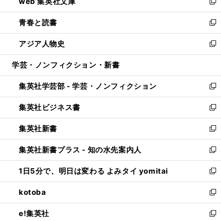
web 集英社文庫
ド
ィ
い
新
ウ
ン
ウ
し
青春と読書
で
ド
ィ
い
新
開
ウ
ン
ウ
し
アジア人物史
く
で
ド
ィ
い
新
開
ウ
ン
ウ
し
学芸・ノンフィクション・新書
く
で
ド
ィ
い
開
ウ
ン
ウ
集英社学芸部 - 学芸・ノンフィクション
く
で
ド
ィ
新
開
ウ
ン
し
集英社ビジネス書
く
で
ド
い
新
開
ウ
ウ
し
集英社新書
く
で
ィ
い
新
開
ン
ウ
し
集英社新書プラス - 知の水先案内人
く
ド
ィ
い
新
ウ
ン
ウ
し
1日5分で、明日は変わる よみタイ yomitai
で
ド
ィ
い
新
開
ウ
ン
ウ
し
kotoba
く
で
ド
ィ
い
新
開
ウ
ン
ウ
し
e!集英社
く
で
ド
ィ
い
新