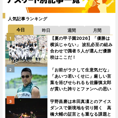
人気記事ランキング
今日
昨日
週間
月間
【夏の甲子園2026】「優勝は
1
横浜じゃない」 波乱必至の組み
合わせで識者５人が選んだ優勝
校はここだ！
「お前がラクして生意気だな」
2
「あいつ若いくせに」厳しい言
葉を浴びせられるも佐藤慎太郎
が貫いた誇りとファンへの思い
宇野昌磨は本田真凜とのアイス
3
ダンスで新境地を切り開く 高
橋大輔の証言とも重なる課題と