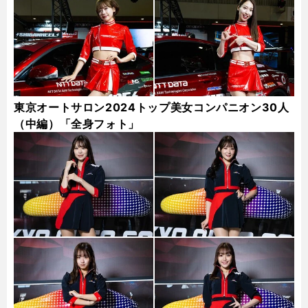
東京オートサロン2024トップ美女コンパニオン30人
（中編）「全身フォト」