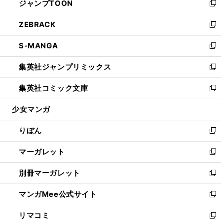
ジャンプTOON
く
で
ド
ィ
い
新
開
ウ
ン
ウ
し
ZEBRACK
く
で
ド
ィ
い
新
開
ウ
ン
ウ
し
S-MANGA
く
で
ド
ィ
い
新
開
ウ
ン
ウ
し
集英社ジャンプリミックス
く
で
ド
ィ
い
新
開
ウ
ン
ウ
し
集英社コミック文庫
く
で
ド
ィ
い
新
開
ウ
ン
ウ
し
少女マンガ
く
で
ド
ィ
い
開
ウ
ン
ウ
りぼん
く
で
ド
ィ
新
開
ウ
ン
し
マーガレット
く
で
ド
い
新
開
ウ
ウ
し
別冊マーガレット
く
で
ィ
い
新
開
ン
ウ
し
マンガMee公式サイト
く
ド
ィ
い
新
ウ
ン
ウ
し
リマコミ
で
ド
ィ
い
新