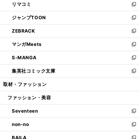
リマコミ
で
ド
ィ
い
新
開
ウ
ン
ウ
し
ジャンプTOON
く
で
ド
ィ
い
新
開
ウ
ン
ウ
し
ZEBRACK
く
で
ド
ィ
い
新
開
ウ
ン
ウ
し
マンガMeets
く
で
ド
ィ
い
新
開
ウ
ン
ウ
し
S-MANGA
く
で
ド
ィ
い
新
開
ウ
ン
ウ
し
集英社コミック文庫
く
で
ド
ィ
い
新
開
ウ
ン
ウ
し
取材・ファッション
く
で
ド
ィ
い
開
ウ
ン
ウ
ファッション・美容
く
で
ド
ィ
開
ウ
ン
Seventeen
く
で
ド
新
開
ウ
し
non-no
く
で
い
新
開
ウ
し
BAILA
く
ィ
い
新