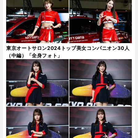
東京オートサロン2024トップ美女コンパニオン30人
（中編）「全身フォト」