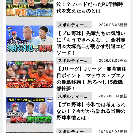
泣！？ ハードだったPL学園時
代を支えたものとは
スポルティーバ
2026.08.06更新
動画
【プロ野球】先輩たちの気遣い
に「もうできへんな」。金村義
明＆大塚光二が明かす引退エピ
ソード！
スポルティーバ
2026.08.05更新
動画
【Jリーグ】Jリーグ・開幕前注
目ポイント マテウス・ブエノ
の鹿島移籍！ 恐るべし15歳磯
部怜夢！
スポルティーバ
2026.08.04更新
動画
【プロ野球】令和では考えられ
ない！？今だから語れる当時の
野球事情とは...
スポルティーバ
2026.08.03更新