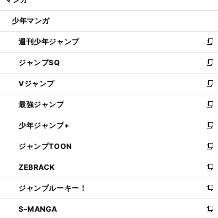
ド
閉
ウ
じ
少年マンガ
で
る
開
週刊少年ジャンプ
く
新
し
ジャンプSQ
い
新
ウ
し
Vジャンプ
ィ
い
新
ン
ウ
し
最強ジャンプ
ド
ィ
い
新
ウ
ン
ウ
し
少年ジャンプ+
で
ド
ィ
い
新
開
ウ
ン
ウ
し
ジャンプTOON
く
で
ド
ィ
い
新
開
ウ
ン
ウ
し
ZEBRACK
く
で
ド
ィ
い
新
開
ウ
ン
ウ
し
ジャンプルーキー！
く
で
ド
ィ
い
新
開
ウ
ン
ウ
し
S-MANGA
く
で
ド
ィ
い
新