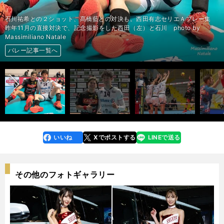
石川祐希との２ショット、髙橋藍との対決も。西田有志セリエＡプレー集
昨年11月の直接対決で、記念撮影をした西田（左）と石川 photo by
Massimiliano Natale
前へ
バレー記事一覧へ
バレー記事一覧へ
バレー記事一覧へ
バレー記事一覧へ
バレー記事一覧へ
バレー記事一覧へ
バレー記事一覧へ
バレー記事一覧へ
バレー記事一覧へ
バレー記事一覧へ
バレー記事一覧へ
バレー記事一覧へ
バレー記事一覧へ
バレー記事一覧へ
バレー記事一覧へ
バレー記事一覧へ
バレー記事一覧へ
バレー記事一覧へ
バレー記事一覧へ
バレー記事一覧へ
バレー記事一覧へ
バレー記事一覧へ
バレー記事一覧へ
バレー記事一覧へ
バレー記事一覧へ
バレー記事一覧へ
バレー記事一覧へ
バレー記事一覧へ
バレー記事一覧へ
バレー記事一覧へ
バレー記事一覧へ
バレー記事一覧へ
バレー記事一覧へ
バレー記事一覧へ
バレー記事一覧へ
バレー記事一覧へ
バレー記事一覧へ
バレー記事一覧へ
バレー記事一覧へ
バレー記事一覧へ
バレー記事一覧へ
バレー記事一覧へ
バレー記事一覧へ
バレー記事一覧へ
バレー記事一覧へ
バレー記事一覧へ
バレー記事一覧へ
バレー記事一覧へ
バレー記事一覧へ
バレー記事一覧へ
バレー記事一覧へ
バレー記事一覧へ
バレー記事一覧へ
バレー記事一覧へ
バレー記事一覧へ
バレー記事一覧へ
バレー記事一覧へ
バレー記事一覧へ
バレー記事一覧へ
バレー記事一覧へ
バレー記事一覧へ
バレー記事一覧へ
バレー記事一覧へ
バレー記事一覧へ
バレー記事一覧へ
バレー記事一覧へ
バレー記事一覧へ
バレー記事一覧へ
バレー記事一覧へ
バレー記事一覧へ
バレー記事一覧へ
バレー記事一覧へ
バレー記事一覧へ
バレー記事一覧へ
バレー記事一覧へ
バレー記事一覧へ
バレー記事一覧へ
バレー記事一覧へ
バレー記事一覧へ
バレー記事一覧へ
バレー記事一覧へ
バレー記事一覧へ
バレー記事一覧へ
バレー記事一覧へ
バレー記事一覧へ
バレー記事一覧へ
バレー記事一覧へ
バレー記事一覧へ
バレー記事一覧へ
バレー記事一覧へ
バレー記事一覧へ
バレー記事一覧へ
バレー記事一覧へ
バレー記事一覧へ
バレー記事一覧へ
バレー記事一覧へ
バレー記事一覧へ
バレー記事一覧へ
バレー記事一覧へ
バレー記事一覧へ
バレー記事一覧へ
バレー記事一覧へ
バレー記事一覧へ
バレー記事一覧へ
バレー記事一覧へ
バレー記事一覧へ
バレー記事一覧へ
バレー記事一覧へ
バレー記事一覧へ
バレー記事一覧へ
バレー記事一覧へ
バレー記事一覧へ
バレー記事一覧へ
バレー記事一覧へ
バレー記事一覧へ
バレー記事一覧へ
バレー記事一覧へ
バレー記事一覧へ
バレー記事一覧へ
バレー記事一覧へ
バレー記事一覧へ
バレー記事一覧へ
バレー記事一覧へ
バレー記事一覧へ
バレー記事一覧へ
バレー記事一覧へ
バレー記事一覧へ
バレー記事一覧へ
バレー記事一覧へ
バレー記事一覧へ
バレー記事一覧へ
バレー記事一覧へ
バレー記事一覧へ
バレー記事一覧へ
バレー記事一覧へ
バレー記事一覧へ
バレー記事一覧へ
バレー記事一覧へ
バレー記事一覧へ
バレー記事一覧へ
バレー記事一覧へ
バレー記事一覧へ
バレー記事一覧へ
バレー記事一覧へ
バレー記事一覧へ
バレー記事一覧へ
バレー記事一覧へ
バレー記事一覧へ
バレー記事一覧へ
バレー記事一覧へ
バレー記事一覧へ
バレー記事一覧へ
バレー記事一覧へ
バレー記事一覧へ
バレー記事一覧へ
バレー記事一覧へ
バレー記事一覧へ
バレー記事一覧へ
バレー記事一覧へ
バレー記事一覧へ
バレー記事一覧へ
バレー記事一覧へ
バレー記事一覧へ
バレー記事一覧へ
バレー記事一覧へ
バレー記事一覧へ
バレー記事一覧へ
バレー記事一覧へ
バレー記事一覧へ
バレー記事一覧へ
バレー記事一覧へ
バレー記事一覧へ
バレー記事一覧へ
バレー記事一覧へ
バレー記事一覧へ
バレー記事一覧へ
バレー記事一覧へ
バレー記事一覧へ
バレー記事一覧へ
バレー記事一覧へ
バレー記事一覧へ
バレー記事一覧へ
バレー記事一覧へ
バレー記事一覧へ
バレー記事一覧へ
バレー記事一覧へ
バレー記事一覧へ
いいね
Xでポストする
LINEで送る
line
faceboo
x
k
その他のフォトギャラリー