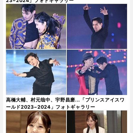
23−2024」フォトギャラリー
高橋大輔、村元哉中、宇野昌磨...「プリンスアイスワ
ールド2023−2024」フォトギャラリー