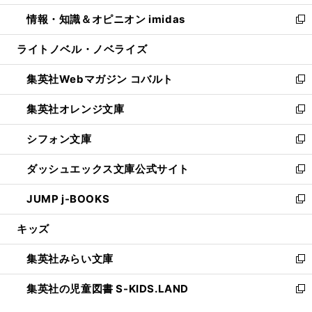
開
ウ
ン
ウ
し
情報・知識＆オピニオン imidas
く
で
ド
ィ
い
新
開
ウ
ン
ウ
し
ライトノベル・ノベライズ
く
で
ド
ィ
い
開
ウ
ン
ウ
集英社Webマガジン コバルト
く
で
ド
ィ
新
開
ウ
ン
し
集英社オレンジ文庫
く
で
ド
い
新
開
ウ
ウ
し
シフォン文庫
く
で
ィ
い
新
開
ン
ウ
し
ダッシュエックス文庫公式サイト
く
ド
ィ
い
新
ウ
ン
ウ
し
JUMP j-BOOKS
で
ド
ィ
い
新
開
ウ
ン
ウ
し
キッズ
く
で
ド
ィ
い
開
ウ
ン
ウ
集英社みらい文庫
く
で
ド
ィ
新
開
ウ
ン
し
集英社の児童図書 S-KIDS.LAND
く
で
ド
い
新
開
ウ
ウ
し