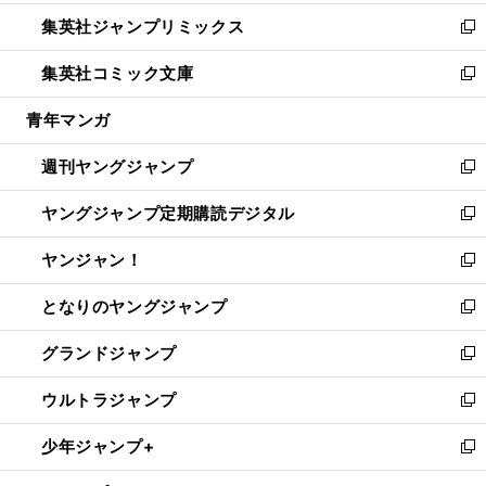
開
ウ
ン
ウ
し
集英社ジャンプリミックス
く
で
ド
ィ
い
新
開
ウ
ン
ウ
し
集英社コミック文庫
く
で
ド
ィ
い
新
開
ウ
ン
ウ
し
青年マンガ
く
で
ド
ィ
い
開
ウ
ン
ウ
週刊ヤングジャンプ
く
で
ド
ィ
新
開
ウ
ン
し
ヤングジャンプ定期購読デジタル
く
で
ド
い
新
開
ウ
ウ
し
ヤンジャン！
く
で
ィ
い
新
開
ン
ウ
し
となりのヤングジャンプ
く
ド
ィ
い
新
ウ
ン
ウ
し
グランドジャンプ
で
ド
ィ
い
新
開
ウ
ン
ウ
し
ウルトラジャンプ
く
で
ド
ィ
い
新
開
ウ
ン
ウ
し
少年ジャンプ+
く
で
ド
ィ
い
新
開
ウ
ン
ウ
し