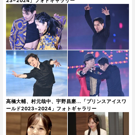
23−2024」フォトギャラリー
高橋大輔、村元哉中、宇野昌磨...「プリンスアイスワ
ールド2023−2024」フォトギャラリー