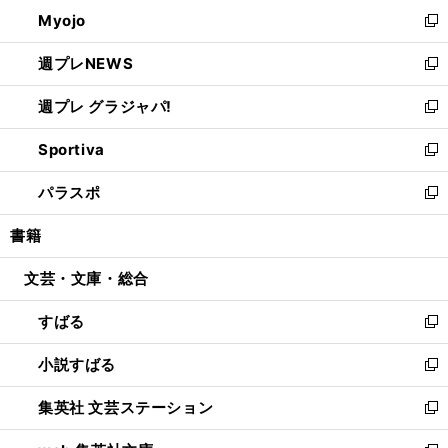
ン
ウ
Myojo
く
で
ド
ィ
新
開
ウ
ン
し
週プレNEWS
く
で
ド
い
新
開
ウ
ウ
し
週プレ グラジャパ!
く
で
ィ
い
新
開
ン
ウ
し
Sportiva
く
ド
ィ
い
新
ウ
ン
ウ
し
パラスポ
で
ド
ィ
い
新
開
ウ
ン
ウ
し
書籍
く
で
ド
ィ
い
開
ウ
ン
ウ
文芸・文庫・総合
く
で
ド
ィ
開
ウ
ン
すばる
く
で
ド
新
開
ウ
し
小説すばる
く
で
い
新
開
ウ
し
集英社 文芸ステーション
く
ィ
い
新
ン
ウ
し