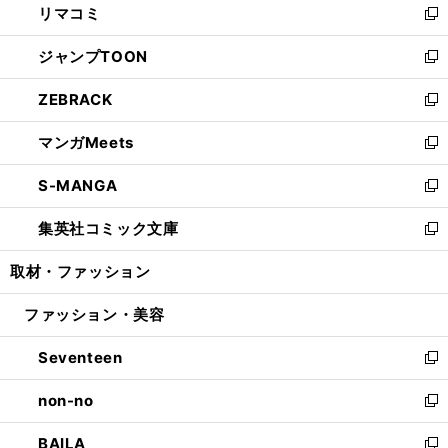
リマコミ
で
ド
ィ
い
新
開
ウ
ン
ウ
し
ジャンプTOON
く
で
ド
ィ
い
新
開
ウ
ン
ウ
し
ZEBRACK
く
で
ド
ィ
い
新
開
ウ
ン
ウ
し
マンガMeets
く
で
ド
ィ
い
新
開
ウ
ン
ウ
し
S-MANGA
く
で
ド
ィ
い
新
開
ウ
ン
ウ
し
集英社コミック文庫
く
で
ド
ィ
い
新
開
ウ
ン
ウ
し
取材・ファッション
く
で
ド
ィ
い
開
ウ
ン
ウ
ファッション・美容
く
で
ド
ィ
開
ウ
ン
Seventeen
く
で
ド
新
開
ウ
し
non-no
く
で
い
新
開
ウ
し
BAILA
く
ィ
い
新