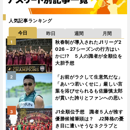
人気記事ランキング
今日
昨日
週間
月間
秋春制が導入されたJ1リーグ2
1
026－27シーズンの行方はい
かに!? ５人の識者が全順位を
大胆予想
「お前がラクして生意気だな」
2
「あいつ若いくせに」厳しい言
葉を浴びせられるも佐藤慎太郎
が貫いた誇りとファンへの思い
J1全順位予想 識者５人が推す
3
優勝候補筆頭は？ J2降格の憂
き目に遭いそうな３クラブと