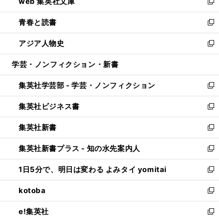
web 集英社文庫
ド
ィ
い
新
ウ
ン
ウ
し
青春と読書
で
ド
ィ
い
新
開
ウ
ン
ウ
し
アジア人物史
く
で
ド
ィ
い
新
開
ウ
ン
ウ
し
学芸・ノンフィクション・新書
く
で
ド
ィ
い
開
ウ
ン
ウ
集英社学芸部 - 学芸・ノンフィクション
く
で
ド
ィ
新
開
ウ
ン
し
集英社ビジネス書
く
で
ド
い
新
開
ウ
ウ
し
集英社新書
く
で
ィ
い
新
開
ン
ウ
し
集英社新書プラス - 知の水先案内人
く
ド
ィ
い
新
ウ
ン
ウ
し
1日5分で、明日は変わる よみタイ yomitai
で
ド
ィ
い
新
開
ウ
ン
ウ
し
kotoba
く
で
ド
ィ
い
新
開
ウ
ン
ウ
し
e!集英社
く
で
ド
ィ
い
新