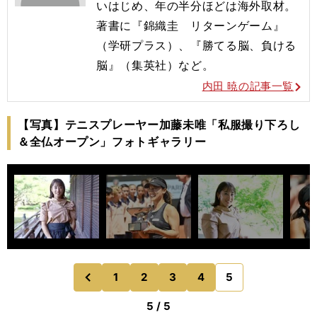
いはじめ、年の半分ほどは海外取材。
著書に『錦織圭 リターンゲーム』
（学研プラス）、『勝てる脳、負ける
脳』（集英社）など。
内田 暁の記事一覧
【写真】テニスプレーヤー加藤未唯「私服撮り下ろし
＆全仏オープン」フォトギャラリー
1
2
3
4
5
のページへ
前
5 / 5