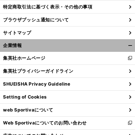
特定商取引法に基づく表示・その他の事項
ブラウザプッシュ通知について
加
お
」
今
」
藤未唯の「
客さんも自然と喜んでくれる
テニスの魅力
もうすぐ開幕の全米OPに期待「
年はWTAファイナルズ出場を狙っている
サイトマップ
企業情報
開
く/
集英社ホームページ
新
閉
し
じ
集英社プライバシーガイドライン
い
る
ウ
SHUEISHA Privacy Guideline
ィ
ン
Setting of Cookies
ド
ウ
web Sportivaについて
で
開
Web Sportivaについてのお問い合わせ
く
新
し