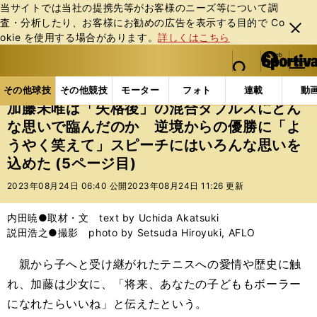
当サイトでは当社の提携先等がお客様のニーズ等について調
査・分析したり、お客様にお勧めの広告を表⽰する⽬的で Co
閉じ
okie を使⽤する場合があります。
詳しくはこちら
る
マイペ
web Sportiva (webスポルティーバ)
検索
メニュ
we
ー
その他球技の記事一覧
テニス
加藤未唯は「失格後
b
ジ
その他球技
その他競技
モーター
フォト
連載
動
ス
加藤未唯は「失格後」の混合ダブルスにどん
ポ
な思いで臨んだのか 逆境からの優勝に「よ
ル
うやく笑えて」スピーチにはいろんな思いを
テ
ィ
込めた (5ページ目)
ー
2023年08月24日 06:40 公開
2023年08月24日 11:26 更新
バ
内田暁●取材・文 text by Uchida Akatsuki
説田浩之●撮影 photo by Setsuda Hiroyuki, AFLO
親から子へと受け継がれたテニスへの愛情や歴史に触
れ、加藤は少女に、「将来、あなたの子どももボーラー
になれたらいいね」と伝えたという。