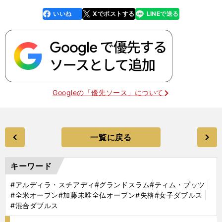
いいね
Xでポストする
LINEで送る
line
faceboo
x
k
Googleの「優先ソース」について
一覧に戻る
キーワード
#アルディラ・スチアディ
#グランドスラム
#ティム・プッツ
#全米オープン
#加藤未唯全仏オープン
#失格
#女子ダブルス
#混合ダブルス