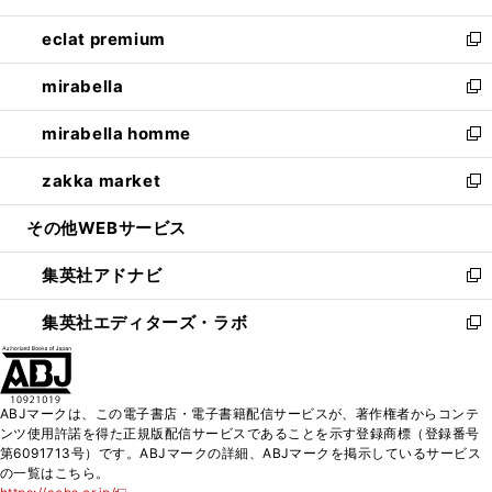
開
ウ
ン
ウ
し
eclat premium
く
で
ド
ィ
い
新
開
ウ
ン
ウ
し
mirabella
く
で
ド
ィ
い
新
開
ウ
ン
ウ
し
mirabella homme
く
で
ド
ィ
い
新
開
ウ
ン
ウ
し
zakka market
く
で
ド
ィ
い
新
開
ウ
ン
ウ
し
その他WEBサービス
く
で
ド
ィ
い
開
ウ
ン
ウ
集英社アドナビ
く
で
ド
ィ
新
開
ウ
ン
し
集英社エディターズ・ラボ
く
で
ド
い
新
開
ウ
ウ
し
く
で
ィ
い
開
ン
ウ
ABJマークは、この電子書店・電子書籍配信サービスが、著作権者からコンテ
く
ド
ィ
ンツ使用許諾を得た正規版配信サービスであることを示す登録商標（登録番号
ウ
ン
第6091713号）です。ABJマークの詳細、ABJマークを掲示しているサービス
で
ド
の一覧はこちら。
開
ウ