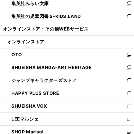
集英社みらい文庫
く
で
ド
ィ
新
開
ウ
ン
し
集英社の児童図書 S-KIDS.LAND
く
で
ド
い
新
開
ウ
ウ
し
オンラインストア・
その他WEBサービス
く
で
ィ
い
開
ン
ウ
オンラインストア
く
ド
ィ
ウ
ン
OTO
で
ド
新
開
ウ
し
SHUEISHA MANGA-ART HERITAGE
く
で
い
新
開
ウ
し
ジャンプキャラクターズストア
く
ィ
い
新
ン
ウ
し
HAPPY PLUS STORE
ド
ィ
い
新
ウ
ン
ウ
し
SHUEISHA VOX
で
ド
ィ
い
新
開
ウ
ン
ウ
し
LEEマルシェ
く
で
ド
ィ
い
新
開
ウ
ン
ウ
し
SHOP Marisol
く
で
ド
ィ
い
新