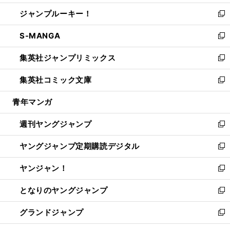
開
ウ
ン
ウ
し
ジャンプルーキー！
く
で
ド
ィ
い
新
開
ウ
ン
ウ
し
S-MANGA
く
で
ド
ィ
い
新
開
ウ
ン
ウ
し
集英社ジャンプリミックス
く
で
ド
ィ
い
新
開
ウ
ン
ウ
し
集英社コミック文庫
く
で
ド
ィ
い
新
開
ウ
ン
ウ
し
青年マンガ
く
で
ド
ィ
い
開
ウ
ン
ウ
週刊ヤングジャンプ
く
で
ド
ィ
新
開
ウ
ン
し
ヤングジャンプ定期購読デジタル
く
で
ド
い
新
開
ウ
ウ
し
ヤンジャン！
く
で
ィ
い
新
開
ン
ウ
し
となりのヤングジャンプ
く
ド
ィ
い
新
ウ
ン
ウ
し
グランドジャンプ
で
ド
ィ
い
新
開
ウ
ン
ウ
し