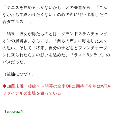
「テニスを辞めるしかないかも」との失意から、「こん
なかたちで終わりたくない」の心の声に従い出場した混
合ダブルス──。
結果、彼女が得たものとは、グランドスラムチャンピ
オンの肩書き。さらには、『自らの声』に呼応した人々
の思い。そして「将来、自分の子どもとフレンチオープ
ンに来られたら」の願いを込めた、『ラスト8クラブ』の
パスだった。
（後編につづく）
◆加藤未唯・後編＞＞開幕の全米OPに期待「今年はWTA
ファイナルズ出場を狙っている」
【profile】