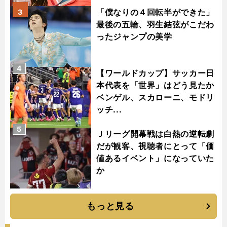
「僕なりの４回転半ができた」
3
最後の五輪、羽生結弦がこだわ
ったジャンプの美学
4
【ワールドカップ】サッカー日
本代表を「世界」はどう見たか
ベンゲル、スカローニ、モドリ
ッチ...
5
Ｊリーグ開幕戦は白熱の逆転劇
だが観客、視聴者にとって「価
値あるイベント」になっていた
か
もっと見る