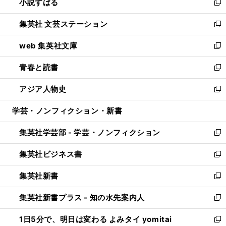
小説すばる
く
で
い
新
開
ウ
し
集英社 文芸ステーション
く
ィ
い
新
ン
ウ
し
web 集英社文庫
ド
ィ
い
新
ウ
ン
ウ
し
青春と読書
で
ド
ィ
い
新
開
ウ
ン
ウ
し
アジア人物史
く
で
ド
ィ
い
新
開
ウ
ン
ウ
し
学芸・ノンフィクション・新書
く
で
ド
ィ
い
開
ウ
ン
ウ
集英社学芸部 - 学芸・ノンフィクション
く
で
ド
ィ
新
開
ウ
ン
し
集英社ビジネス書
く
で
ド
い
新
開
ウ
ウ
し
集英社新書
く
で
ィ
い
新
開
ン
ウ
し
集英社新書プラス - 知の水先案内人
く
ド
ィ
い
新
ウ
ン
ウ
し
1日5分で、明日は変わる よみタイ yomitai
で
ド
ィ
い
新