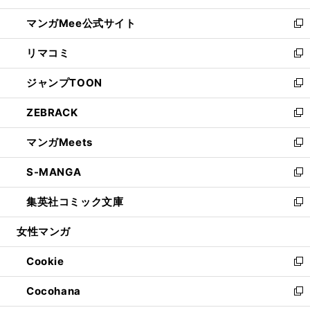
開
ン
ウ
し
マンガMee公式サイト
く
ド
ィ
い
新
ウ
ン
ウ
し
リマコミ
で
ド
ィ
い
新
開
ウ
ン
ウ
し
ジャンプTOON
く
で
ド
ィ
い
新
開
ウ
ン
ウ
し
ZEBRACK
く
で
ド
ィ
い
新
開
ウ
ン
ウ
し
マンガMeets
く
で
ド
ィ
い
新
開
ウ
ン
ウ
し
S-MANGA
く
で
ド
ィ
い
新
開
ウ
ン
ウ
し
集英社コミック文庫
く
で
ド
ィ
い
新
開
ウ
ン
ウ
し
女性マンガ
く
で
ド
ィ
い
開
ウ
ン
ウ
Cookie
く
で
ド
ィ
新
開
ウ
ン
し
Cocohana
く
で
ド
い
新
開
ウ
ウ
し