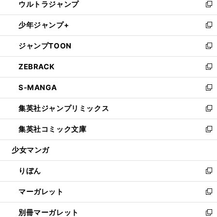
ウルトラジャンプ
く
で
ド
ィ
い
新
開
ウ
ン
ウ
し
少年ジャンプ+
く
で
ド
ィ
い
新
開
ウ
ン
ウ
し
ジャンプTOON
く
で
ド
ィ
い
新
開
ウ
ン
ウ
し
ZEBRACK
く
で
ド
ィ
い
新
開
ウ
ン
ウ
し
S-MANGA
く
で
ド
ィ
い
新
開
ウ
ン
ウ
し
集英社ジャンプリミックス
く
で
ド
ィ
い
新
開
ウ
ン
ウ
し
集英社コミック文庫
く
で
ド
ィ
い
新
開
ウ
ン
ウ
し
少女マンガ
く
で
ド
ィ
い
開
ウ
ン
ウ
りぼん
く
で
ド
ィ
新
開
ウ
ン
し
マーガレット
く
で
ド
い
新
開
ウ
ウ
し
別冊マーガレット
く
で
ィ
い
新