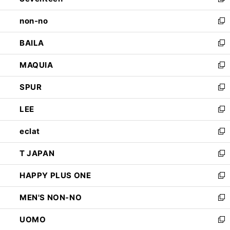
新
開
ウ
し
non-no
く
で
い
新
開
ウ
し
BAILA
く
ィ
い
新
ン
ウ
し
MAQUIA
ド
ィ
い
新
ウ
ン
ウ
し
SPUR
で
ド
ィ
い
新
開
ウ
ン
ウ
し
LEE
く
で
ド
ィ
い
新
開
ウ
ン
ウ
し
eclat
く
で
ド
ィ
い
新
開
ウ
ン
ウ
し
T JAPAN
く
で
ド
ィ
い
新
開
ウ
ン
ウ
し
HAPPY PLUS ONE
く
で
ド
ィ
い
新
開
ウ
ン
ウ
し
MEN'S NON-NO
く
で
ド
ィ
い
新
開
ウ
ン
ウ
し
UOMO
く
で
ド
ィ
い
新