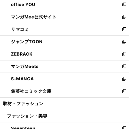
office YOU
く
で
ィ
い
新
開
ン
ウ
し
マンガMee公式サイト
く
ド
ィ
い
新
ウ
ン
ウ
し
リマコミ
で
ド
ィ
い
新
開
ウ
ン
ウ
し
ジャンプTOON
く
で
ド
ィ
い
新
開
ウ
ン
ウ
し
ZEBRACK
く
で
ド
ィ
い
新
開
ウ
ン
ウ
し
マンガMeets
く
で
ド
ィ
い
新
開
ウ
ン
ウ
し
S-MANGA
く
で
ド
ィ
い
新
開
ウ
ン
ウ
し
集英社コミック文庫
く
で
ド
ィ
い
新
開
ウ
ン
ウ
し
取材・ファッション
く
で
ド
ィ
い
開
ウ
ン
ウ
ファッション・美容
く
で
ド
ィ
開
ウ
ン
Seventeen
く
で
ド