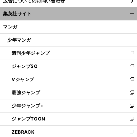
広告についてのお問い合わせ
い
ウ
集英社サイト
ィ
開
ン
く/
マンガ
ド
閉
ウ
じ
少年マンガ
で
る
開
週刊少年ジャンプ
く
新
し
ジャンプSQ
い
新
ウ
し
Vジャンプ
ィ
い
新
ン
ウ
し
最強ジャンプ
ド
ィ
い
新
ウ
ン
ウ
し
少年ジャンプ+
で
ド
ィ
い
新
開
ウ
ン
ウ
し
ジャンプTOON
く
で
ド
ィ
い
新
開
ウ
ン
ウ
し
ZEBRACK
く
で
ド
ィ
い
新