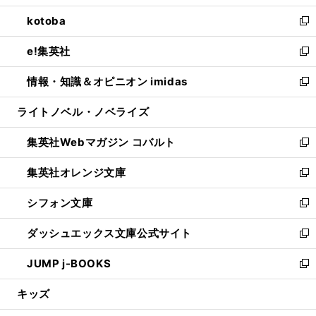
開
ウ
ン
ウ
し
kotoba
く
で
ド
ィ
い
新
開
ウ
ン
ウ
し
e!集英社
く
で
ド
ィ
い
新
開
ウ
ン
ウ
し
情報・知識＆オピニオン imidas
く
で
ド
ィ
い
新
開
ウ
ン
ウ
し
ライトノベル・ノベライズ
く
で
ド
ィ
い
開
ウ
ン
ウ
集英社Webマガジン コバルト
く
で
ド
ィ
新
開
ウ
ン
し
集英社オレンジ文庫
く
で
ド
い
新
開
ウ
ウ
し
シフォン文庫
く
で
ィ
い
新
開
ン
ウ
し
ダッシュエックス文庫公式サイト
く
ド
ィ
い
新
ウ
ン
ウ
し
JUMP j-BOOKS
で
ド
ィ
い
新
開
ウ
ン
ウ
し
キッズ
く
で
ド
ィ
い
開
ウ
ン
ウ