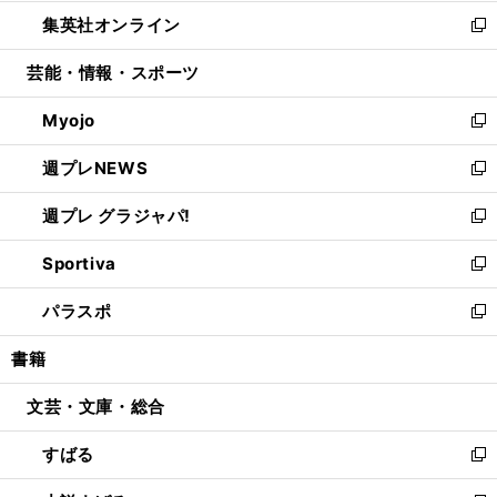
開
ウ
ン
ウ
し
集英社オンライン
く
で
ド
ィ
い
新
開
ウ
ン
ウ
し
芸能・情報・スポーツ
く
で
ド
ィ
い
開
ウ
ン
ウ
Myojo
く
で
ド
ィ
新
開
ウ
ン
し
週プレNEWS
く
で
ド
い
新
開
ウ
ウ
し
週プレ グラジャパ!
く
で
ィ
い
新
開
ン
ウ
し
Sportiva
く
ド
ィ
い
新
ウ
ン
ウ
し
パラスポ
で
ド
ィ
い
新
開
ウ
ン
ウ
し
書籍
く
で
ド
ィ
い
開
ウ
ン
ウ
文芸・文庫・総合
く
で
ド
ィ
開
ウ
ン
すばる
く
で
ド
新
開
ウ
し