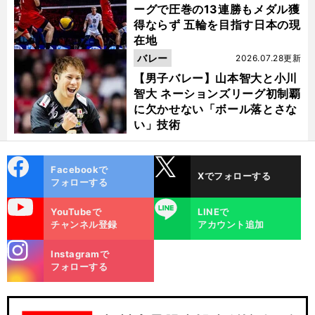
ーグで圧巻の13連勝もメダル獲
得ならず 五輪を目指す日本の現
在地
バレー
2026.07.28更新
【男子バレー】山本智大と小川
智大 ネーションズリーグ初制覇
に欠かせない「ボール落とさな
い」技術
cebo
X
Facebookで
Xでフォローする
ok
フォローする
uTube
LINE
YouTubeで
LINEで
チャンネル登録
アカウント追加
stagra
Instagramで
m
フォローする