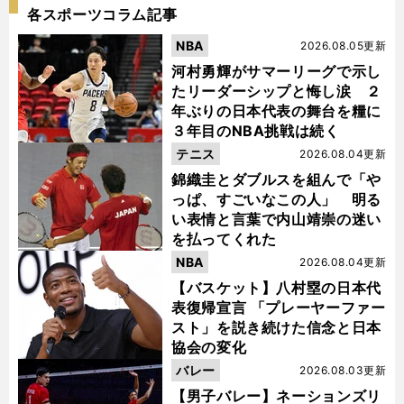
各スポーツコラム記事
NBA
2026.08.05更新
河村勇輝がサマーリーグで示し
たリーダーシップと悔し涙 ２
年ぶりの日本代表の舞台を糧に
３年目のNBA挑戦は続く
テニス
2026.08.04更新
錦織圭とダブルスを組んで「や
っぱ、すごいなこの人」 明る
い表情と言葉で内山靖崇の迷い
を払ってくれた
NBA
2026.08.04更新
【バスケット】八村塁の日本代
表復帰宣言 「プレーヤーファー
スト」を説き続けた信念と日本
協会の変化
バレー
2026.08.03更新
【男子バレー】ネーションズリ