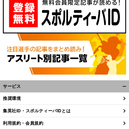
サービス
開
く/
推奨環境
閉
じ
集英社ID・スポルティーバIDとは
る
利用規約・会員規約