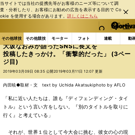
当サイトでは当社の提携先等がお客様のニーズ等について調
査・分析したり、お客様にお勧めの広告を表⽰する⽬的で Co
閉じ
okie を使⽤する場合があります。
詳しくはこちら
る
マイペ
web Sportiva (webスポルティーバ)
検索
メニュ
we
ー
その他球技の記事一覧
テニス
大坂なおみが語ったS
b
ジ
その他球技
その他競技
モーター
フォト
連載
動
ス
大坂なおみが語ったSNSに長文を
ポ
投稿したきっかけ。「衝撃的だった」 (3ペー
ル
ジ目)
テ
ィ
2019年03月09日 08:35 公開
2019年03月11日 12:07 更新
ー
バ
内田暁●取材・文 text by Uchida Akatsuki
photo by AFLO
「私に近い人たちは、誰も『ディフェンディング・タイ
トル』という言い方をしない。『別のタイトルを取りに
行く』と考えている」
それが、世界１位として今大会に挑む、彼女の心の現