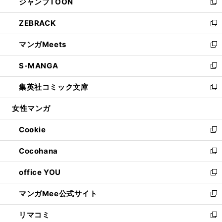
ジャンプTOON
く
で
ド
ィ
い
新
開
ウ
ン
ウ
し
ZEBRACK
く
で
ド
ィ
い
新
開
ウ
ン
ウ
し
マンガMeets
く
で
ド
ィ
い
新
開
ウ
ン
ウ
し
S-MANGA
く
で
ド
ィ
い
新
開
ウ
ン
ウ
し
集英社コミック文庫
く
で
ド
ィ
い
新
開
ウ
ン
ウ
し
女性マンガ
く
で
ド
ィ
い
開
ウ
ン
ウ
Cookie
く
で
ド
ィ
新
開
ウ
ン
し
Cocohana
く
で
ド
い
新
開
ウ
ウ
し
office YOU
く
で
ィ
い
新
開
ン
ウ
し
マンガMee公式サイト
く
ド
ィ
い
新
ウ
ン
ウ
し
リマコミ
で
ド
ィ
い
新