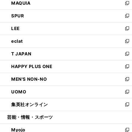
MAQUIA
ド
ィ
い
新
ウ
ン
ウ
し
SPUR
で
ド
ィ
い
新
開
ウ
ン
ウ
し
LEE
く
で
ド
ィ
い
新
開
ウ
ン
ウ
し
eclat
く
で
ド
ィ
い
新
開
ウ
ン
ウ
し
T JAPAN
く
で
ド
ィ
い
新
開
ウ
ン
ウ
し
HAPPY PLUS ONE
く
で
ド
ィ
い
新
開
ウ
ン
ウ
し
MEN'S NON-NO
く
で
ド
ィ
い
新
開
ウ
ン
ウ
し
UOMO
く
で
ド
ィ
い
新
開
ウ
ン
ウ
し
集英社オンライン
く
で
ド
ィ
い
新
開
ウ
ン
ウ
し
芸能・情報・スポーツ
く
で
ド
ィ
い
開
ウ
ン
ウ
Myojo
く
で
ド
ィ
新