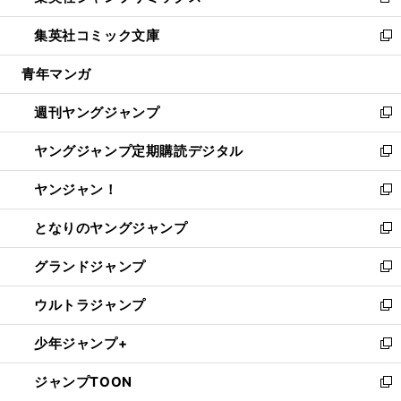
新
開
ウ
ン
ウ
し
集英社コミック文庫
く
で
ド
ィ
い
新
開
ウ
ン
ウ
し
青年マンガ
く
で
ド
ィ
い
開
ウ
ン
ウ
週刊ヤングジャンプ
く
で
ド
ィ
新
開
ウ
ン
し
ヤングジャンプ定期購読デジタル
く
で
ド
い
新
開
ウ
ウ
し
ヤンジャン！
く
で
ィ
い
新
開
ン
ウ
し
となりのヤングジャンプ
く
ド
ィ
い
新
ウ
ン
ウ
し
グランドジャンプ
で
ド
ィ
い
新
開
ウ
ン
ウ
し
ウルトラジャンプ
く
で
ド
ィ
い
新
開
ウ
ン
ウ
し
少年ジャンプ+
く
で
ド
ィ
い
新
開
ウ
ン
ウ
し
ジャンプTOON
く
で
ド
ィ
い
新
開