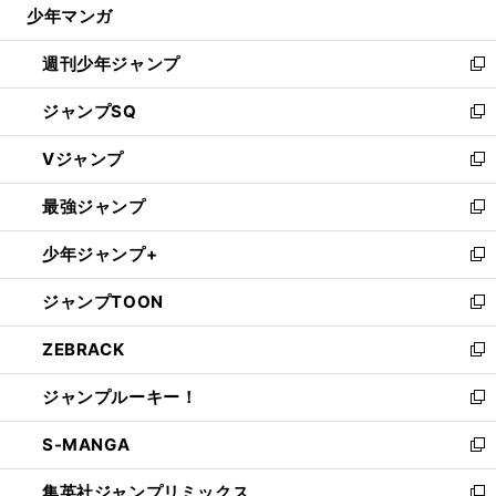
じ
少年マンガ
で
る
開
週刊少年ジャンプ
く
新
し
ジャンプSQ
い
新
ウ
し
Vジャンプ
ィ
い
新
ン
ウ
し
最強ジャンプ
ド
ィ
い
新
ウ
ン
ウ
し
少年ジャンプ+
で
ド
ィ
い
新
開
ウ
ン
ウ
し
ジャンプTOON
く
で
ド
ィ
い
新
開
ウ
ン
ウ
し
ZEBRACK
く
で
ド
ィ
い
新
開
ウ
ン
ウ
し
ジャンプルーキー！
く
で
ド
ィ
い
新
開
ウ
ン
ウ
し
S-MANGA
く
で
ド
ィ
い
新
開
ウ
ン
ウ
し
集英社ジャンプリミックス
く
で
ド
ィ
い