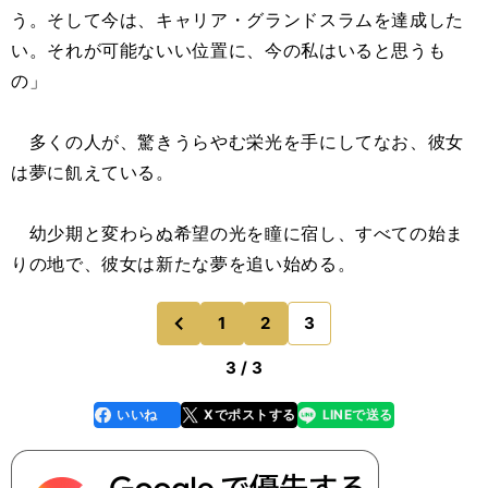
う。そして今は、キャリア・グランドスラムを達成した
い。それが可能ないい位置に、今の私はいると思うも
の」
多くの人が、驚きうらやむ栄光を手にしてなお、彼女
は夢に飢えている。
幼少期と変わらぬ希望の光を瞳に宿し、すべての始ま
りの地で、彼女は新たな夢を追い始める。
1
2
3
のページへ
前
3 / 3
いいね
Xでポストする
LINEで送る
line
faceboo
x
k