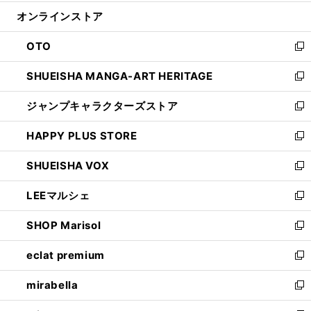
開
ン
ウ
オンラインストア
く
ド
ィ
ウ
ン
OTO
で
ド
新
開
ウ
し
SHUEISHA MANGA-ART HERITAGE
く
で
い
新
開
ウ
し
ジャンプキャラクターズストア
く
ィ
い
新
ン
ウ
し
HAPPY PLUS STORE
ド
ィ
い
新
ウ
ン
ウ
し
SHUEISHA VOX
で
ド
ィ
い
新
開
ウ
ン
ウ
し
LEEマルシェ
く
で
ド
ィ
い
新
開
ウ
ン
ウ
し
SHOP Marisol
く
で
ド
ィ
い
新
開
ウ
ン
ウ
し
eclat premium
く
で
ド
ィ
い
新
開
ウ
ン
ウ
し
mirabella
く
で
ド
ィ
い
新
開
ウ
ン
ウ
し