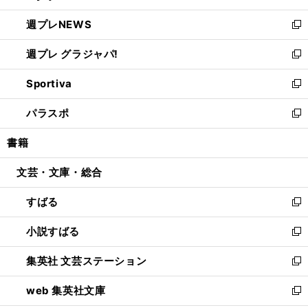
開
ウ
ン
し
週プレNEWS
く
で
ド
い
新
開
ウ
ウ
し
週プレ グラジャパ!
く
で
ィ
い
新
開
ン
ウ
し
Sportiva
く
ド
ィ
い
新
ウ
ン
ウ
し
パラスポ
で
ド
ィ
い
新
開
ウ
ン
ウ
し
書籍
く
で
ド
ィ
い
開
ウ
ン
ウ
文芸・文庫・総合
く
で
ド
ィ
開
ウ
ン
すばる
く
で
ド
新
開
ウ
し
小説すばる
く
で
い
新
開
ウ
し
集英社 文芸ステーション
く
ィ
い
新
ン
ウ
し
web 集英社文庫
ド
ィ
い
新
ウ
ン
ウ
し