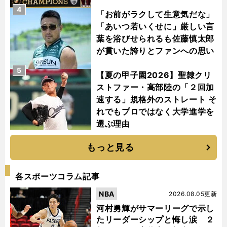
4
「お前がラクして生意気だな」
「あいつ若いくせに」厳しい言
葉を浴びせられるも佐藤慎太郎
が貫いた誇りとファンへの思い
5
【夏の甲子園2026】聖隷クリ
ストファー・高部陸の「２回加
速する」規格外のストレート そ
れでもプロではなく大学進学を
選ぶ理由
もっと見る
各スポーツコラム記事
NBA
2026.08.05更新
河村勇輝がサマーリーグで示し
たリーダーシップと悔し涙 ２