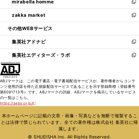
mirabella homme
く
で
ド
ィ
い
新
開
ウ
ン
ウ
し
zakka market
く
で
ド
ィ
い
新
開
ウ
ン
ウ
し
その他WEBサービス
く
で
ド
ィ
い
開
ウ
ン
ウ
集英社アドナビ
く
で
ド
ィ
新
開
ウ
ン
し
集英社エディターズ・ラボ
く
で
ド
い
新
開
ウ
ウ
し
く
で
ィ
い
開
ン
ウ
ABJマークは、この電子書店・電子書籍配信サービスが、著作権者からコンテ
く
ド
ィ
ンツ使用許諾を得た正規版配信サービスであることを示す登録商標（登録番号
ウ
ン
第6091713号）です。ABJマークの詳細、ABJマークを掲示しているサービス
で
ド
の一覧はこちら。
開
ウ
https://aebs.or.jp/
新
く
で
し
い
開
本ホームページに記載の文章・画像・写真などを無断で複製するこ
ウ
く
とは法律で禁じられています。全ての著作権は株式会社 集英社に帰
ィ
属します。
ン
ド
© SHUEISHA Inc. All Rights Reserved.
ウ