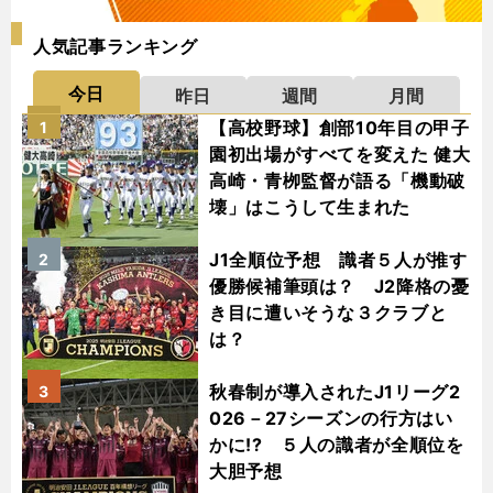
人気記事ランキング
今日
昨日
週間
月間
【高校野球】創部10年目の甲子
1
園初出場がすべてを変えた 健大
高崎・青栁監督が語る「機動破
壊」はこうして生まれた
J1全順位予想 識者５人が推す
2
優勝候補筆頭は？ J2降格の憂
き目に遭いそうな３クラブと
は？
秋春制が導入されたJ1リーグ2
3
026－27シーズンの行方はい
かに!? ５人の識者が全順位を
大胆予想