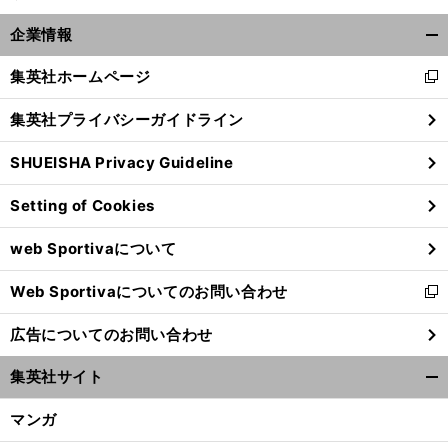
企業情報
開
く/
集英社ホームページ
新
閉
し
じ
集英社プライバシーガイドライン
い
る
ウ
SHUEISHA Privacy Guideline
ィ
ン
Setting of Cookies
ド
ウ
大
。
坂なおみに笑顔が戻った
ジェンキンス新コーチの助言も効果大
web Sportivaについて
で
開
Web Sportivaについてのお問い合わせ
く
新
し
広告についてのお問い合わせ
い
ウ
集英社サイト
ィ
開
ン
く/
マンガ
ド
閉
ウ