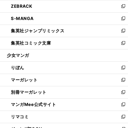
ウ
ン
ウ
し
ZEBRACK
く
で
ド
ィ
い
新
開
ウ
ン
ウ
し
S-MANGA
く
で
ド
ィ
い
新
開
ウ
ン
ウ
し
集英社ジャンプリミックス
く
で
ド
ィ
い
新
開
ウ
ン
ウ
し
集英社コミック文庫
く
で
ド
ィ
い
新
開
ウ
ン
ウ
し
少女マンガ
く
で
ド
ィ
い
開
ウ
ン
ウ
りぼん
く
で
ド
ィ
新
開
ウ
ン
し
マーガレット
く
で
ド
い
新
開
ウ
ウ
し
別冊マーガレット
く
で
ィ
い
新
開
ン
ウ
し
マンガMee公式サイト
く
ド
ィ
い
新
ウ
ン
ウ
し
リマコミ
で
ド
ィ
い
新
開
ウ
ン
ウ
し