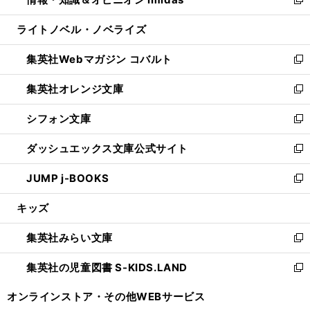
ド
ィ
い
新
開
ウ
ン
ウ
し
ライトノベル・ノベライズ
く
で
ド
ィ
い
開
ウ
ン
ウ
集英社Webマガジン コバルト
く
で
ド
ィ
新
開
ウ
ン
し
集英社オレンジ文庫
く
で
ド
い
新
開
ウ
ウ
し
シフォン文庫
く
で
ィ
い
新
開
ン
ウ
し
ダッシュエックス文庫公式サイト
く
ド
ィ
い
新
ウ
ン
ウ
し
JUMP j-BOOKS
で
ド
ィ
い
新
開
ウ
ン
ウ
し
キッズ
く
で
ド
ィ
い
開
ウ
ン
ウ
集英社みらい文庫
く
で
ド
ィ
新
開
ウ
ン
し
集英社の児童図書 S-KIDS.LAND
く
で
ド
い
新
開
ウ
ウ
し
オンラインストア・
その他WEBサービス
く
で
ィ
い