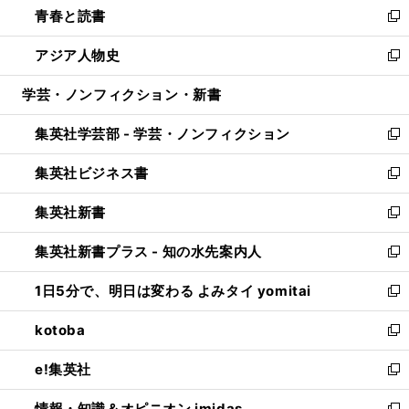
青春と読書
で
ド
ィ
い
新
開
ウ
ン
ウ
し
アジア人物史
く
で
ド
ィ
い
新
開
ウ
ン
ウ
し
学芸・ノンフィクション・新書
く
で
ド
ィ
い
開
ウ
ン
ウ
集英社学芸部 - 学芸・ノンフィクション
く
で
ド
ィ
新
開
ウ
ン
し
集英社ビジネス書
く
で
ド
い
新
開
ウ
ウ
し
集英社新書
く
で
ィ
い
新
開
ン
ウ
し
集英社新書プラス - 知の水先案内人
く
ド
ィ
い
新
ウ
ン
ウ
し
1日5分で、明日は変わる よみタイ yomitai
で
ド
ィ
い
新
開
ウ
ン
ウ
し
kotoba
く
で
ド
ィ
い
新
開
ウ
ン
ウ
し
e!集英社
く
で
ド
ィ
い
新
開
ウ
ン
ウ
し
情報・知識＆オピニオン imidas
く
で