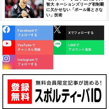
智大 ネーションズリーグ初制覇
に欠かせない「ボール落とさな
い」技術
cebo
X
Facebookで
Xでフォローする
ok
フォローする
uTube
LINE
YouTubeで
LINEで
チャンネル登録
アカウント追加
stagra
Instagramで
m
フォローする