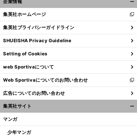
企業情報
開
く/
集英社ホームページ
新
閉
し
じ
集英社プライバシーガイドライン
い
る
ウ
SHUEISHA Privacy Guideline
ィ
ン
Setting of Cookies
ド
ウ
web Sportivaについて
で
開
Web Sportivaについてのお問い合わせ
く
新
し
広告についてのお問い合わせ
い
ウ
集英社サイト
ィ
開
ン
く/
マンガ
ド
閉
ウ
じ
少年マンガ
で
る