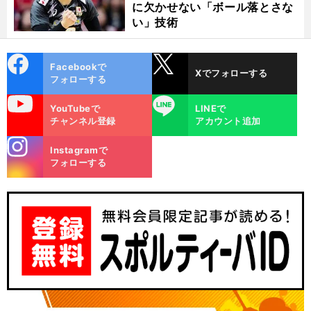
に欠かせない「ボール落とさな
い」技術
cebo
X
Facebookで
Xでフォローする
ok
フォローする
uTube
LINE
YouTubeで
LINEで
チャンネル登録
アカウント追加
stagra
Instagramで
m
フォローする