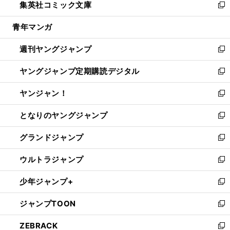
集英社コミック文庫
く
で
ド
ィ
い
新
開
ウ
ン
ウ
し
青年マンガ
く
で
ド
ィ
い
開
ウ
ン
ウ
週刊ヤングジャンプ
く
で
ド
ィ
新
開
ウ
ン
し
ヤングジャンプ定期購読デジタル
く
で
ド
い
新
開
ウ
ウ
し
ヤンジャン！
く
で
ィ
い
新
開
ン
ウ
し
となりのヤングジャンプ
く
ド
ィ
い
新
ウ
ン
ウ
し
グランドジャンプ
で
ド
ィ
い
新
開
ウ
ン
ウ
し
ウルトラジャンプ
く
で
ド
ィ
い
新
開
ウ
ン
ウ
し
少年ジャンプ+
く
で
ド
ィ
い
新
開
ウ
ン
ウ
し
ジャンプTOON
く
で
ド
ィ
い
新
開
ウ
ン
ウ
し
ZEBRACK
く
で
ド
ィ
い
新