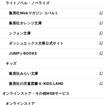
ライトノベル・ノベライズ
く
で
ド
ィ
い
開
ウ
ン
ウ
集英社Webマガジン コバルト
く
で
ド
ィ
新
開
ウ
ン
し
集英社オレンジ文庫
く
で
ド
い
新
開
ウ
ウ
し
シフォン文庫
く
で
ィ
い
新
開
ン
ウ
し
ダッシュエックス文庫公式サイト
く
ド
ィ
い
新
ウ
ン
ウ
し
JUMP j-BOOKS
で
ド
ィ
い
新
開
ウ
ン
ウ
し
キッズ
く
で
ド
ィ
い
開
ウ
ン
ウ
集英社みらい文庫
く
で
ド
ィ
新
開
ウ
ン
し
集英社の児童図書 S-KIDS.LAND
く
で
ド
い
新
開
ウ
ウ
し
オンラインストア・
その他WEBサービス
く
で
ィ
い
開
ン
ウ
オンラインストア
く
ド
ィ