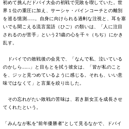
初めて挑んだドバイ大会の初戦で完敗を喫していた。世
界１位の重圧に加え、サーシャ・バインコーチとの離別
を巡る憶測......。自身に向けられる過剰な注視と、耳を塞
いでも聞こえる流言蜚語（ひご）の類いは、「人に注目
されるのが苦手」という21歳の心を千々（ちぢ）にかき
乱す。
ドバイでの敗戦後の会見で、「なんで私、泣いている
のかしら......」と目もとを拭う彼女は、「皆が私のこと
を、ジッと見つめているように感じる。それも、いい意
味ではなくて」と言葉を絞り出した。
その忘れがたい敗戦の苦味は、若き新女王を成長させ
てくれたという。
「みんなが私を"前年優勝者"として見るなかで、ドバイ