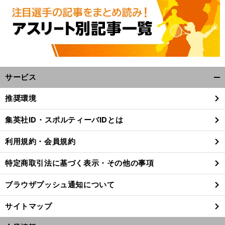
サービス
開
く/
推奨環境
閉
。
衝
前
じ
へ
集英社ID・スポルティーバIDとは
SNS
る
利用規約・会員規約
特定商取引法に基づく表示・その他の事項
ブラウザプッシュ通知について
サイトマップ