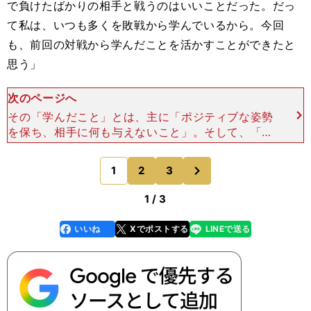
で負けたばかりの相手と戦うのはいいことだった。だっ
て私は、いつも多くを敗戦から学んでいるから。今回
も、前回の対戦から学んだことを活かすことができたと
思う」
次のページへ
その「学んだこと」とは、主に「ポジティブな姿勢
を保ち、相手に何も与えないこと」。そして、「確
率の高いショット選択をすること」だったという。
ドバイでの対戦時には、「エースか、ミスか」と
次
1
2
3
のページへ
いうリスクの高い
1 / 3
いいね
Xでポストする
LINEで送る
line
faceboo
x
k