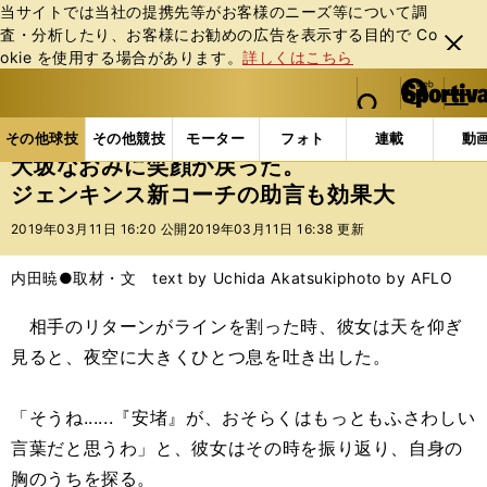
当サイトでは当社の提携先等がお客様のニーズ等について調
査・分析したり、お客様にお勧めの広告を表⽰する⽬的で Co
閉じ
okie を使⽤する場合があります。
詳しくはこちら
る
マイペ
web Sportiva (webスポルティーバ)
検索
メニュ
we
ー
その他球技の記事一覧
テニス
大坂なおみに笑顔が
b
ジ
その他球技
その他競技
モーター
フォト
連載
動
ス
大坂なおみに笑顔が戻った。
ポ
ジェンキンス新コーチの助言も効果大
ル
テ
2019年03月11日 16:20 公開
2019年03月11日 16:38 更新
ィ
ー
内田暁●取材・文 text by Uchida Akatsuki
photo by AFLO
バ
相手のリターンがラインを割った時、彼女は天を仰ぎ
見ると、夜空に大きくひとつ息を吐き出した。
「そうね......『安堵』が、おそらくはもっともふさわしい
言葉だと思うわ」と、彼女はその時を振り返り、自身の
胸のうちを探る。