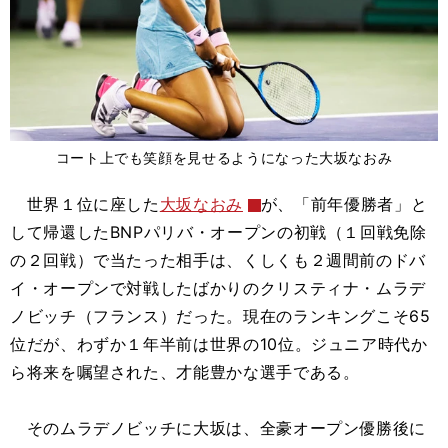
コート上でも笑顔を見せるようになった大坂なおみ
世界１位に座した
大坂なおみ
が、「前年優勝者」と
して帰還したBNPパリバ・オープンの初戦（１回戦免除
の２回戦）で当たった相手は、くしくも２週間前のドバ
イ・オープンで対戦したばかりのクリスティナ・ムラデ
ノビッチ（フランス）だった。現在のランキングこそ65
位だが、わずか１年半前は世界の10位。ジュニア時代か
ら将来を嘱望された、才能豊かな選手である。
そのムラデノビッチに大坂は、全豪オープン優勝後に