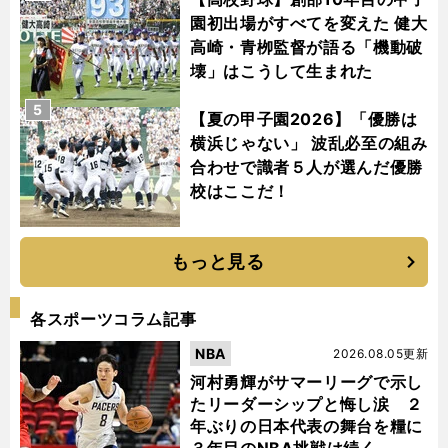
園初出場がすべてを変えた 健大
高崎・青栁監督が語る「機動破
壊」はこうして生まれた
5
【夏の甲子園2026】「優勝は
横浜じゃない」 波乱必至の組み
合わせで識者５人が選んだ優勝
校はここだ！
もっと見る
各スポーツコラム記事
NBA
2026.08.05更新
河村勇輝がサマーリーグで示し
たリーダーシップと悔し涙 ２
年ぶりの日本代表の舞台を糧に
３年目のNBA挑戦は続く