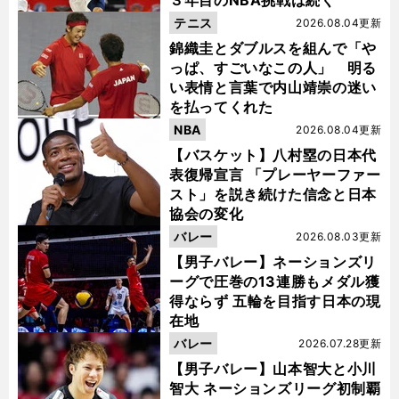
テニス
2026.08.04更新
錦織圭とダブルスを組んで「や
っぱ、すごいなこの人」 明る
い表情と言葉で内山靖崇の迷い
を払ってくれた
NBA
2026.08.04更新
【バスケット】八村塁の日本代
表復帰宣言 「プレーヤーファー
スト」を説き続けた信念と日本
協会の変化
バレー
2026.08.03更新
【男子バレー】ネーションズリ
ーグで圧巻の13連勝もメダル獲
得ならず 五輪を目指す日本の現
在地
バレー
2026.07.28更新
【男子バレー】山本智大と小川
智大 ネーションズリーグ初制覇