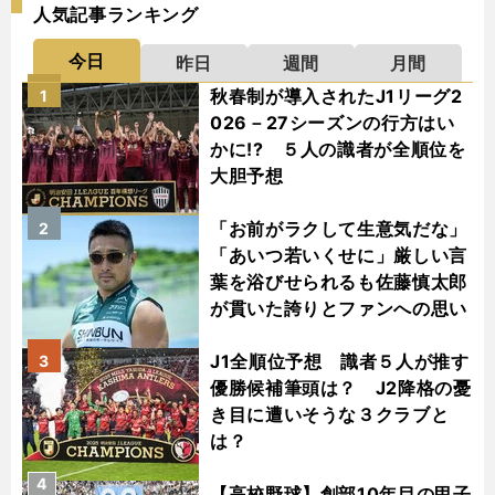
人気記事ランキング
今日
昨日
週間
月間
秋春制が導入されたJ1リーグ2
1
026－27シーズンの行方はい
かに!? ５人の識者が全順位を
大胆予想
「お前がラクして生意気だな」
2
「あいつ若いくせに」厳しい言
葉を浴びせられるも佐藤慎太郎
が貫いた誇りとファンへの思い
J1全順位予想 識者５人が推す
3
優勝候補筆頭は？ J2降格の憂
き目に遭いそうな３クラブと
は？
4
【高校野球】創部10年目の甲子