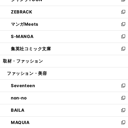
ィ
い
新
開
ウ
ン
ウ
し
ZEBRACK
く
で
ド
ィ
い
新
開
ウ
ン
ウ
し
マンガMeets
く
で
ド
ィ
い
新
開
ウ
ン
ウ
し
S-MANGA
く
で
ド
ィ
い
新
開
ウ
ン
ウ
し
集英社コミック文庫
く
で
ド
ィ
い
新
開
ウ
ン
ウ
し
取材・ファッション
く
で
ド
ィ
い
開
ウ
ン
ウ
ファッション・美容
く
で
ド
ィ
開
ウ
ン
Seventeen
く
で
ド
新
開
ウ
し
non-no
く
で
い
新
開
ウ
し
BAILA
く
ィ
い
新
ン
ウ
し
MAQUIA
ド
ィ
い
新