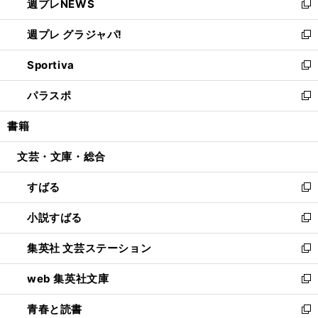
週プレNEWS
く
で
ド
い
新
開
ウ
ウ
し
週プレ グラジャパ!
く
で
ィ
い
新
開
ン
ウ
し
Sportiva
く
ド
ィ
い
新
ウ
ン
ウ
し
パラスポ
で
ド
ィ
い
新
開
ウ
ン
ウ
し
書籍
く
で
ド
ィ
い
開
ウ
ン
ウ
文芸・文庫・総合
く
で
ド
ィ
開
ウ
ン
すばる
く
で
ド
新
開
ウ
し
小説すばる
く
で
い
新
開
ウ
し
集英社 文芸ステーション
く
ィ
い
新
ン
ウ
し
web 集英社文庫
ド
ィ
い
新
ウ
ン
ウ
し
青春と読書
で
ド
ィ
い
新