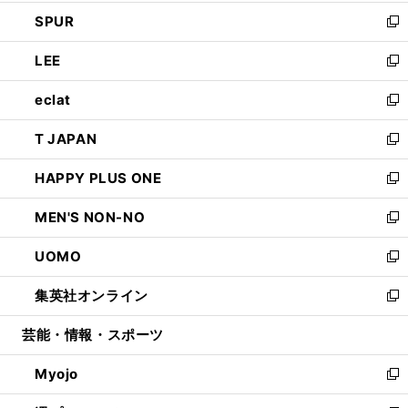
ウ
ン
ウ
し
SPUR
で
ド
ィ
い
新
開
ウ
ン
ウ
し
LEE
く
で
ド
ィ
い
新
開
ウ
ン
ウ
し
eclat
く
で
ド
ィ
い
新
開
ウ
ン
ウ
し
T JAPAN
く
で
ド
ィ
い
新
開
ウ
ン
ウ
し
HAPPY PLUS ONE
く
で
ド
ィ
い
新
開
ウ
ン
ウ
し
MEN'S NON-NO
く
で
ド
ィ
い
新
開
ウ
ン
ウ
し
UOMO
く
で
ド
ィ
い
新
開
ウ
ン
ウ
し
集英社オンライン
く
で
ド
ィ
い
新
開
ウ
ン
ウ
し
芸能・情報・スポーツ
く
で
ド
ィ
い
開
ウ
ン
ウ
Myojo
く
で
ド
ィ
新
開
ウ
ン
し