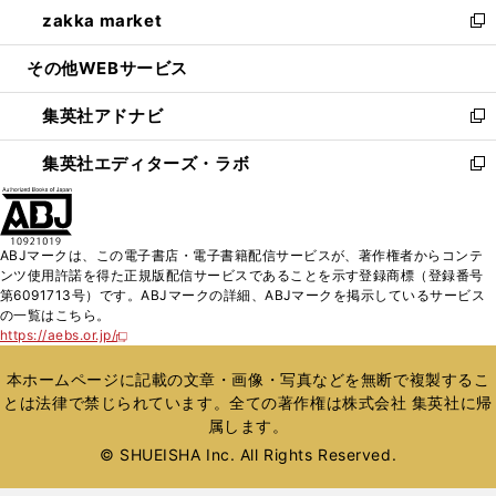
し
zakka market
く
で
ド
ィ
い
新
開
ウ
ン
ウ
し
その他WEBサービス
く
で
ド
ィ
い
開
ウ
ン
ウ
集英社アドナビ
く
で
ド
ィ
新
開
ウ
ン
し
集英社エディターズ・ラボ
く
で
ド
い
新
開
ウ
ウ
し
く
で
ィ
い
開
ン
ウ
ABJマークは、この電子書店・電子書籍配信サービスが、著作権者からコンテ
く
ド
ィ
ンツ使用許諾を得た正規版配信サービスであることを示す登録商標（登録番号
ウ
ン
第6091713号）です。ABJマークの詳細、ABJマークを掲示しているサービス
で
ド
の一覧はこちら。
開
ウ
https://aebs.or.jp/
新
く
で
し
い
開
本ホームページに記載の文章・画像・写真などを無断で複製するこ
ウ
く
とは法律で禁じられています。全ての著作権は株式会社 集英社に帰
ィ
属します。
ン
ド
© SHUEISHA Inc. All Rights Reserved.
ウ
で