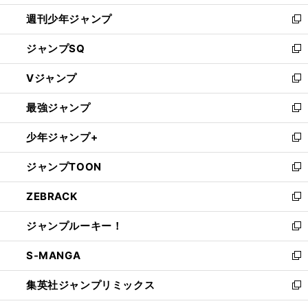
開
週刊少年ジャンプ
く
新
し
ジャンプSQ
い
新
ウ
し
Vジャンプ
ィ
い
新
ン
ウ
し
最強ジャンプ
ド
ィ
い
新
ウ
ン
ウ
し
少年ジャンプ+
で
ド
ィ
い
新
開
ウ
ン
ウ
し
ジャンプTOON
く
で
ド
ィ
い
新
開
ウ
ン
ウ
し
ZEBRACK
く
で
ド
ィ
い
新
開
ウ
ン
ウ
し
ジャンプルーキー！
く
で
ド
ィ
い
新
開
ウ
ン
ウ
し
S-MANGA
く
で
ド
ィ
い
新
開
ウ
ン
ウ
し
集英社ジャンプリミックス
く
で
ド
ィ
い
新
開
ウ
ン
ウ
し