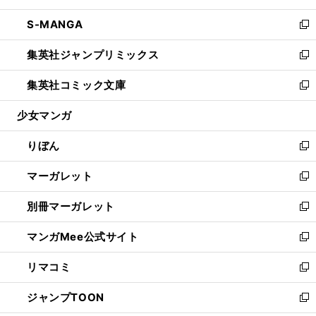
開
ウ
ン
ウ
し
S-MANGA
く
で
ド
ィ
い
新
開
ウ
ン
ウ
し
集英社ジャンプリミックス
く
で
ド
ィ
い
新
開
ウ
ン
ウ
し
集英社コミック文庫
く
で
ド
ィ
い
新
開
ウ
ン
ウ
し
少女マンガ
く
で
ド
ィ
い
開
ウ
ン
ウ
りぼん
く
で
ド
ィ
新
開
ウ
ン
し
マーガレット
く
で
ド
い
新
開
ウ
ウ
し
別冊マーガレット
く
で
ィ
い
新
開
ン
ウ
し
マンガMee公式サイト
く
ド
ィ
い
新
ウ
ン
ウ
し
リマコミ
で
ド
ィ
い
新
開
ウ
ン
ウ
し
ジャンプTOON
く
で
ド
ィ
い
新
開
ウ
ン
ウ
し