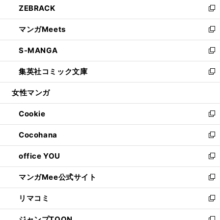
ZEBRACK
く
で
ド
ィ
い
新
開
ウ
ン
ウ
し
マンガMeets
く
で
ド
ィ
い
新
開
ウ
ン
ウ
し
S-MANGA
く
で
ド
ィ
い
新
開
ウ
ン
ウ
し
集英社コミック文庫
く
で
ド
ィ
い
新
開
ウ
ン
ウ
し
女性マンガ
く
で
ド
ィ
い
開
ウ
ン
ウ
Cookie
く
で
ド
ィ
新
開
ウ
ン
し
Cocohana
く
で
ド
い
新
開
ウ
ウ
し
office YOU
く
で
ィ
い
新
開
ン
ウ
し
マンガMee公式サイト
く
ド
ィ
い
新
ウ
ン
ウ
し
リマコミ
で
ド
ィ
い
新
開
ウ
ン
ウ
し
ジャンプTOON
く
で
ド