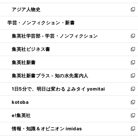
開
ウ
ン
ウ
し
アジア人物史
く
で
ド
ィ
い
新
開
ウ
ン
ウ
し
学芸・ノンフィクション・新書
く
で
ド
ィ
い
開
ウ
ン
ウ
集英社学芸部 - 学芸・ノンフィクション
く
で
ド
ィ
新
開
ウ
ン
し
集英社ビジネス書
く
で
ド
い
新
開
ウ
ウ
し
集英社新書
く
で
ィ
い
新
開
ン
ウ
し
集英社新書プラス - 知の水先案内人
く
ド
ィ
い
新
ウ
ン
ウ
し
1日5分で、明日は変わる よみタイ yomitai
で
ド
ィ
い
新
開
ウ
ン
ウ
し
kotoba
く
で
ド
ィ
い
新
開
ウ
ン
ウ
し
e!集英社
く
で
ド
ィ
い
新
開
ウ
ン
ウ
し
情報・知識＆オピニオン imidas
く
で
ド
ィ
い
新
開
ウ
ン
ウ
し