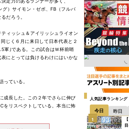
も決定力のあるランナーが多く、
ング）サイモン・ゼボ、FB（フルバ
なるだろう。
リティッシュ＆アイリッシュライオン
。同じく６月に来日して日本代表と２
.5軍｣である。この試合はＷ杯前哨
代表にとっては負けるわけにはいかな
語っている。
に成長した。この２年でさらに伸び
人気記事ランキング
Cをリスペクトしている。本当に怖
今日
昨日
【
1
目