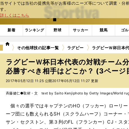
当サイトでは当社の提携先等がお客様のニーズ等について調査・分析し
web Sportiva (webスポルティーバ)
す。
詳しくはこちら
新着
ランキング
野球
サッカー
競馬
ゴル
we
その他球技の記事一覧
ラグビー
ラグビーＷ杯日本
b
ス
ラグビーＷ杯日本代表の対戦チーム
ポ
ル
必勝すべき相手はどこか？ (3ページ
テ
2017年05月12日 11:25 公開
2017年05月12日 11:27 更新
ィ
ー
バ
斉藤健仁●取材・文 text by Saito Kenji
photo by Getty Images/World ru
個々の選手ではキャプテンのHO（フッカー）ローリー
ーフ団にも数えられるSH（スクラムハーフ）コーナー・
サン・セクストン、第３列のFL（フランカー）CJ・スタ