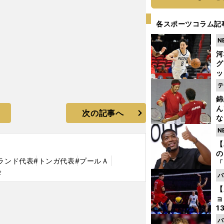
各スポーツコラム記
N
河
グ
ッ
り
テ
糧
錦
は
ん
次の記事へ
な
情
N
迷
【
の
ランド代表
#トンガ代表
#プールＡ
「
会
ト
バ
と
【
ョ
1
ら
バ