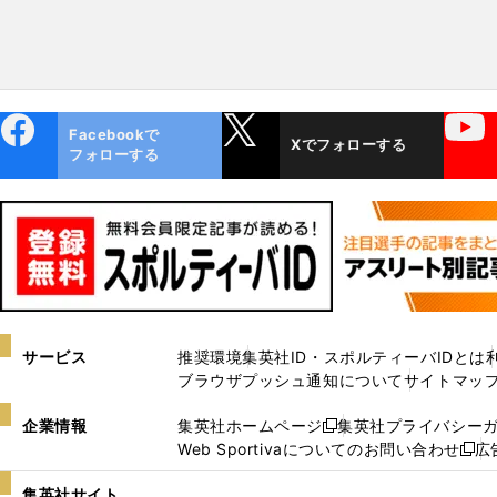
ebo
X
YouTube
Facebookで
Xでフォローする
ok
フォローする
サービス
推奨環境
集英社ID・スポルティーバIDとは
ブラウザプッシュ通知について
サイトマッ
企業情報
集英社ホームページ
集英社プライバシー
新
Web Sportivaについてのお問い合わせ
広
し
新
い
し
集英社サイト