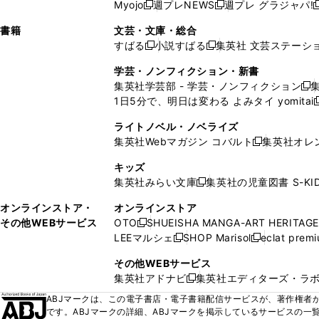
ウ
ド
ウ
ウ
Myojo
週プレNEWS
週プレ グラジャパ!
く
く
新
新
新
ィ
ウ
ィ
ィ
ィ
で
ウ
で
で
し
し
ン
ィ
ン
ン
ン
書籍
文芸・文庫・総合
開
で
開
開
い
い
ド
ン
ド
ド
ド
すばる
小説すばる
集英社 文芸ステーシ
く
開
く
く
新
新
ウ
ウ
ウ
ド
ウ
ウ
ウ
く
し
し
ィ
ィ
学芸・ノンフィクション・新書
で
ウ
で
で
で
い
い
ン
ン
集英社学芸部 - 学芸・ノンフィクション
開
で
開
開
開
新
ウ
ウ
ド
ド
1日5分で、明日は変わる よみタイ yomitai
く
開
く
く
く
し
新
ィ
ィ
ウ
ウ
く
い
ン
ン
ライトノベル・ノベライズ
で
で
ウ
ド
ド
集英社Webマガジン コバルト
集英社オレ
開
開
新
ィ
ウ
ウ
く
く
し
ン
キッズ
で
で
い
ド
集英社みらい文庫
集英社の児童図書 S-KID
開
開
新
ウ
ウ
く
く
し
ィ
オンラインストア・
オンラインストア
で
い
ン
その他WEBサービス
OTO
SHUEISHA MANGA-ART HERITAGE
開
新
ウ
ド
LEEマルシェ
SHOP Marisol
eclat prem
く
し
新
新
ィ
ウ
い
し
し
ン
その他WEBサービス
で
ウ
い
い
ド
集英社アドナビ
集英社エディターズ・ラ
開
新
ィ
ウ
ウ
ウ
く
し
ABJマークは、この電子書店・電子書籍配信サービスが、著作権者か
ン
ィ
ィ
で
い
です。ABJマークの詳細、ABJマークを掲示しているサービスの一
ド
ン
ン