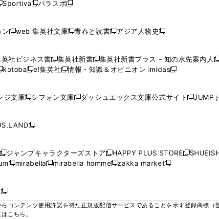
ウ
ウ
ウ
ウ
Sportiva
パラスポ
新
新
ィ
ィ
ィ
ィ
ィ
で
で
で
で
し
し
し
ン
ン
ン
ン
ン
開
開
開
開
い
い
い
ド
ド
ド
ド
ド
ョン
web 集英社文庫
青春と読書
アジア人物史
く
く
く
く
新
新
新
新
ウ
ウ
ウ
ウ
ウ
ウ
ウ
ウ
し
し
し
し
ィ
ィ
ィ
で
で
で
で
で
い
い
い
い
ン
ン
ン
集英社ビジネス書
集英社新書
集英社新書プラス - 知の水先案内人
開
開
開
開
開
新
新
新
ウ
ウ
ウ
ウ
ド
ド
ド
kotoba
e!集英社
情報・知識＆オピニオン imidas
く
く
く
く
く
新
し
新
し
新
ィ
ィ
ィ
ィ
ウ
ウ
ウ
し
し
い
し
い
し
ン
ン
ン
ン
で
で
で
い
い
ウ
い
ウ
い
ド
ド
ド
ド
ンジ文庫
シフォン文庫
ダッシュエックス文庫公式サイト
JUMP 
開
開
開
新
新
新
ウ
ウ
ィ
ウ
ィ
ウ
ウ
ウ
ウ
ウ
く
く
く
し
し
し
ィ
ィ
ン
ィ
ン
ィ
で
で
で
で
い
い
い
ン
ン
ド
ン
ド
ン
S.LAND
開
開
開
開
新
ウ
ウ
ウ
ド
ド
ウ
ド
ウ
ド
く
く
く
く
し
ィ
ィ
ィ
ウ
ウ
で
ウ
で
ウ
い
ン
ン
ン
ジャンプキャラクターズストア
HAPPY PLUS STORE
SHUEIS
で
で
開
で
開
で
新
新
新
ウ
ド
ド
ド
ium
mirabella
mirabella homme
zakka market
開
開
く
開
く
開
し
新
新
新
し
新
し
ィ
ウ
ウ
ウ
く
く
く
く
い
し
し
い
し
し
い
ン
で
で
で
ウ
い
い
ウ
い
い
ウ
ド
ボ
開
開
開
新
ィ
ウ
ウ
ィ
ウ
ウ
ィ
ウ
く
く
く
し
らコンテンツ使用許諾を得た正規版配信サービスであることを示す登録商標（登録番
ン
ィ
ィ
ン
ィ
ィ
ン
で
い
覧はこちら。
ド
ン
ン
ド
ン
ン
ド