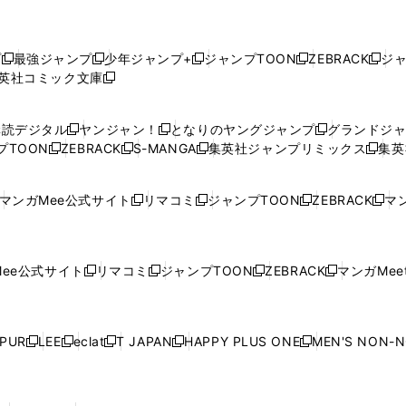
プ
最強ジャンプ
少年ジャンプ+
ジャンプTOON
ZEBRACK
ジ
新
新
新
新
新
英社コミック文庫
し
新
し
し
し
し
い
い
し
い
い
い
ウ
ウ
い
ウ
ウ
ウ
購読デジタル
ヤンジャン！
となりのヤングジャンプ
グランドジ
新
新
新
ィ
ィ
ウ
ィ
ィ
ィ
プTOON
ZEBRACK
S-MANGA
集英社ジャンプリミックス
集英
新
し
新
し
新
し
新
ン
ン
ィ
ン
ン
ン
し
い
し
い
し
い
し
ド
ド
ン
ド
ド
ド
い
ウ
い
ウ
い
ウ
い
ウ
ウ
ド
ウ
ウ
ウ
マンガMee公式サイト
リマコミ
ジャンプTOON
ZEBRACK
マン
新
新
新
新
ウ
ィ
ウ
ィ
ウ
ィ
ウ
で
で
ウ
で
で
で
し
し
し
し
し
ィ
ン
ィ
ン
ィ
ン
ィ
開
開
で
開
開
開
い
い
い
い
い
ン
ド
ン
ド
ン
ド
ン
く
く
開
く
く
く
ウ
ウ
ウ
ウ
ウ
ド
ウ
ド
ウ
ド
ウ
ド
ee公式サイト
リマコミ
ジャンプTOON
ZEBRACK
マンガMeet
く
新
新
新
新
ィ
ィ
ィ
ィ
ィ
ウ
で
ウ
で
ウ
で
ウ
し
し
し
し
ン
ン
ン
ン
ン
で
開
で
開
で
開
で
い
い
い
い
ド
ド
ド
ド
ド
開
く
開
く
開
く
開
ウ
ウ
ウ
ウ
ウ
ウ
ウ
ウ
ウ
PUR
LEE
eclat
T JAPAN
HAPPY PLUS ONE
MEN'S NON-
く
く
く
く
新
新
新
新
新
ィ
ィ
ィ
ィ
で
で
で
で
で
し
し
し
し
し
ン
ン
ン
ン
開
開
開
開
開
い
い
い
い
い
ド
ド
ド
ド
く
く
く
く
く
ウ
ウ
ウ
ウ
ウ