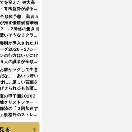
てを変えた 健大高
・青栁監督が語る
機動破壊」はこうし
1全順位予想 識者５
生まれた
が推す優勝候補筆頭
？ J2降格の憂き目
遭いそうな３クラブ
は？
春制が導入されたJ1
ーグ2026－27シー
ンの行方はいかに!?
５人の識者が全順位
大胆予想
お前がラクして生意
だな」「あいつ若い
せに」厳しい言葉を
びせられるも佐藤慎
郎が貫いた誇りとフ
夏の甲子園2026】
ンへの思い
隷クリストファー・
部陸の「２回加速す
」規格外のストレー
 それでもプロではな
大学進学を選ぶ理由
見る