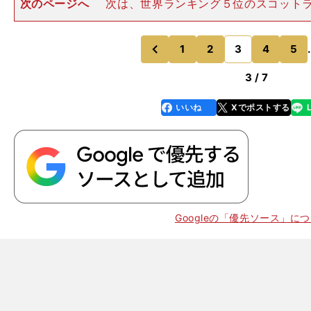
次のページへ
次は、世界ランキング５位のスコット
介したい。キク科の植物｢アザミ｣のエンブレムが特徴の
代表は、2015年Ｗ杯で日本代表が唯一負けた相手だ。2
ェーで、そして昨
1
2
3
4
5
.
のページへ
のページへ
前
3 / 7
いいね
Xでポストする
line
faceboo
x
k
Googleの「優先ソース」に