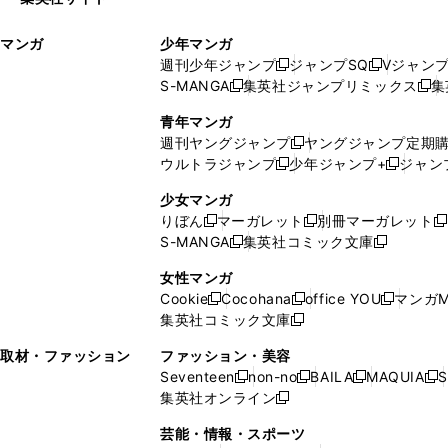
ウ
い
ィ
ウ
マンガ
少年マンガ
ン
ィ
週刊少年ジャンプ
ジャンプSQ
Vジャン
ド
ン
新
新
S-MANGA
集英社ジャンプリミックス
集
ウ
ド
新
し
し
新
で
ウ
し
い
い
し
青年マンガ
開
で
い
ウ
ウ
い
週刊ヤングジャンプ
ヤングジャンプ定期
新
く
開
ウ
ィ
ィ
ウ
ウルトラジャンプ
少年ジャンプ+
ジャン
新
し
新
く
ィ
ン
ン
ィ
し
い
し
ン
ド
ド
ン
少女マンガ
い
ウ
い
ド
ウ
ウ
ド
りぼん
マーガレット
別冊マーガレット
新
新
新
ウ
ィ
ウ
ウ
で
で
ウ
S-MANGA
集英社コミック文庫
し
新
し
新
ィ
ン
ィ
で
開
開
で
い
し
い
し
ン
ド
ン
女性マンガ
開
く
く
開
ウ
い
ウ
い
ド
ウ
ド
Cookie
Cocohana
office YOU
マンガM
く
く
新
新
新
ィ
ウ
ィ
ウ
ウ
で
ウ
集英社コミック文庫
し
新
し
し
ン
ィ
ン
ィ
で
開
で
い
し
い
い
ド
ン
ド
ン
取材・ファッション
ファッション・美容
開
く
開
ウ
い
ウ
ウ
ウ
ド
ウ
ド
Seventeen
non-no
BAILA
MAQUIA
S
く
く
新
新
新
新
ィ
ウ
ィ
ィ
で
ウ
で
ウ
集英社オンライン
し
新
し
し
し
ン
ィ
ン
ン
開
で
開
で
い
し
い
い
い
ド
ン
ド
ド
芸能・情報・スポーツ
く
開
く
開
ウ
い
ウ
ウ
ウ