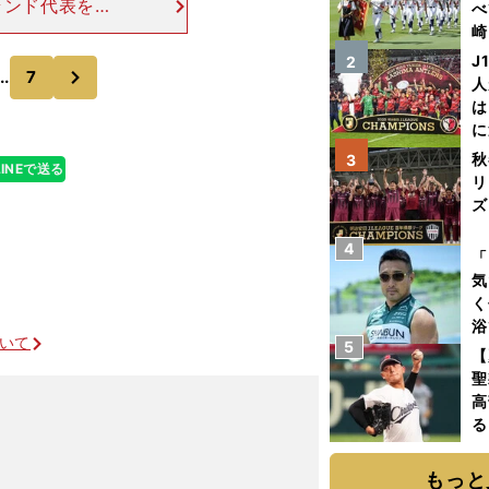
ランド代表を紹
べ
スコットランド
崎
013年にはアウ
「
J
2
次
..
7
て
人
は
に
と
秋
3
LINEで送る
リ
ズ
4
を
「
気
く
浴
ついて
5
太
【
ァ
聖
高
る
ト
く
もっと