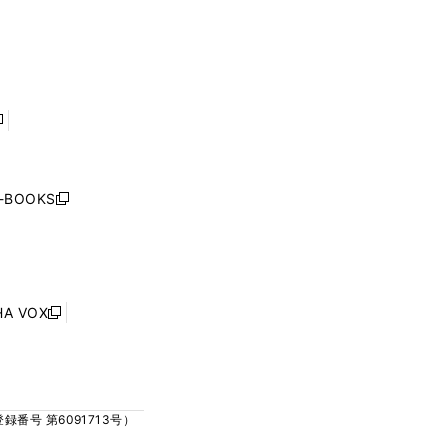
ウ
ウ
ィ
ィ
で
で
ン
ン
開
開
ド
ド
く
く
ウ
ウ
で
で
開
開
く
く
し
い
ウ
j-BOOKS
新
ィ
し
ン
い
ド
ウ
ウ
ィ
で
ン
HA VOX
開
新
ド
く
し
ウ
い
で
ウ
開
ィ
く
号 第6091713号）
ン
ド