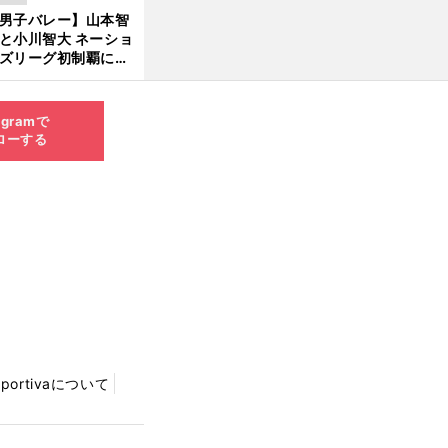
現在地
男子バレー】山本智
と小川智大 ネーショ
ズリーグ初制覇に欠
せない「ボール落と
ない」技術
agramで
ローする
Sportivaについて