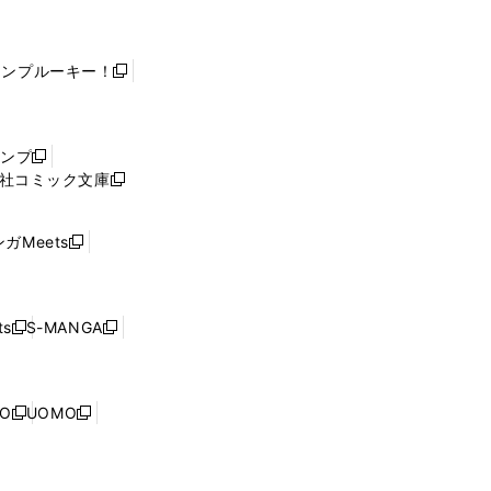
ャンプルーキー！
新
し
い
ウ
ャンプ
新
ィ
社コミック文庫
し
新
ン
い
し
ド
ウ
い
ウ
ガMeets
新
ィ
ウ
で
し
ン
ィ
開
い
ド
ン
く
ウ
ウ
ド
s
S-MANGA
新
新
ィ
で
ウ
し
し
ン
開
で
い
い
ド
く
開
ウ
ウ
ウ
NO
UOMO
く
新
新
ィ
ィ
で
し
し
ン
ン
開
い
い
ド
ド
く
ウ
ウ