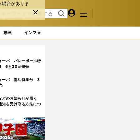
る場合がありま
マイペ
閉じ
検索
メニュ
ー
る
す
ジ
る
動画
インフォ
ィーバ バレーボール特
.4 6月30日発売
ィーバ 部活特集号 3
売
などのお知らせが届く
通知を受け取る方法につ