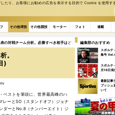
たり、お客様にお勧めの広告を表⽰する⽬的で Cookie を使⽤す
フ
その他球技
その他競技
モーター
フォト
連載
代表の対戦チーム分析。必勝すべき相手はどこか？
編集部のおすすめ
3ページ目
スポルテ
分析。
集号 Vol
目)
スポルテ
月16日発
最新記事
gby
プッシュ
いて
・ベストを筆頭に、世界最高峰のハ
マレーとSO（スタンドオフ）ジョナ
ンダーとNo.8（ナンバーエイト）ジ