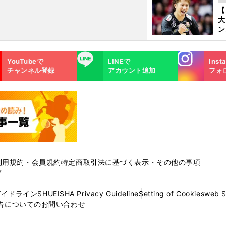
の
【
大
ン
か
さ
Instagra
LINE
YouTubeで
LINEで
Inst
m
チャンネル登録
アカウント追加
フォ
利用規約・会員規約
特定商取引法に基づく表示・その他の事項
プ
ガイドライン
SHUEISHA Privacy Guideline
Setting of Cookies
web 
告についてのお問い合わせ