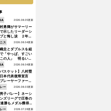
事
BA
2026.08.05更新
村勇輝がサマーリー
で示したリーダーシ
プと悔し涙 ２年ぶ
の日本代表の舞台を
ニス
2026.08.04更新
に３年目のNBA挑戦
織圭とダブルスを組
続く
で「やっぱ、すごい
この人」 明るい表
と言葉で内山靖崇の
BA
2026.08.04更新
いを払ってくれた
前
バスケット】八村塁
へ
日本代表復帰宣言
プレーヤーファース
」を説き続けた信念
レー
2026.08.03更新
日本協会の変化
男子バレー】ネーシ
ンズリーグで圧巻の
3連勝もメダル獲得な
ず 五輪を目指す日本
レー
2026.07.28更新