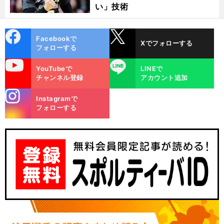
い」技術
cebo
X
Facebookで
Xでフォローする
ok
フォローする
uTube
LINE
YouTubeで
LINEで
チャンネル登録
アカウント追加
stagra
Instagramで
m
フォローする