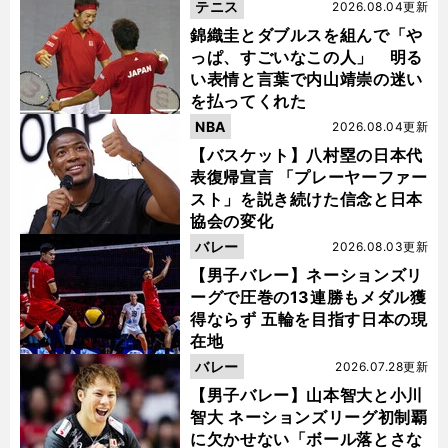
テニス
2026.08.04更新
錦織圭とダブルスを組んで「や
っぱ、すごいなこの人」 明る
い表情と言葉で内山靖崇の迷い
を払ってくれた
NBA
2026.08.04更新
【バスケット】八村塁の日本代
表復帰宣言 「プレーヤーファー
スト」を説き続けた信念と日本
協会の変化
バレー
2026.08.03更新
【男子バレー】ネーションズリ
ーグで圧巻の13連勝もメダル獲
得ならず 五輪を目指す日本の現
在地
バレー
2026.07.28更新
【男子バレー】山本智大と小川
智大 ネーションズリーグ初制覇
に欠かせない「ボール落とさな