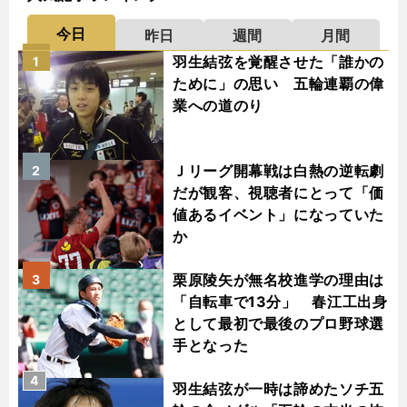
今日
昨日
週間
月間
羽生結弦を覚醒させた「誰かの
1
ために」の思い 五輪連覇の偉
業への道のり
Ｊリーグ開幕戦は白熱の逆転劇
2
だが観客、視聴者にとって「価
値あるイベント」になっていた
か
栗原陵矢が無名校進学の理由は
3
「自転車で13分」 春江工出身
として最初で最後のプロ野球選
手となった
4
羽生結弦が一時は諦めたソチ五