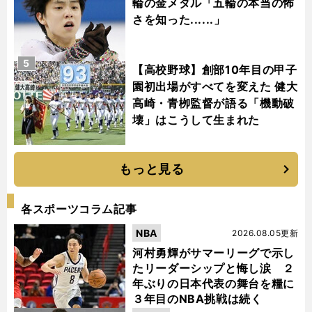
輪の金メダル「五輪の本当の怖
さを知った......」
5
【高校野球】創部10年目の甲子
園初出場がすべてを変えた 健大
高崎・青栁監督が語る「機動破
壊」はこうして生まれた
もっと見る
各スポーツコラム記事
NBA
2026.08.05更新
河村勇輝がサマーリーグで示し
たリーダーシップと悔し涙 ２
年ぶりの日本代表の舞台を糧に
３年目のNBA挑戦は続く