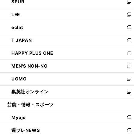
SPUR
で
ド
ィ
い
新
開
ウ
ン
ウ
し
LEE
く
で
ド
ィ
い
新
開
ウ
ン
ウ
し
eclat
く
で
ド
ィ
い
新
開
ウ
ン
ウ
し
T JAPAN
く
で
ド
ィ
い
新
開
ウ
ン
ウ
し
HAPPY PLUS ONE
く
で
ド
ィ
い
新
開
ウ
ン
ウ
し
MEN'S NON-NO
く
で
ド
ィ
い
新
開
ウ
ン
ウ
し
UOMO
く
で
ド
ィ
い
新
開
ウ
ン
ウ
し
集英社オンライン
く
で
ド
ィ
い
新
開
ウ
ン
ウ
し
芸能・情報・スポーツ
く
で
ド
ィ
い
開
ウ
ン
ウ
Myojo
く
で
ド
ィ
新
開
ウ
ン
し
週プレNEWS
く
で
ド
い
新