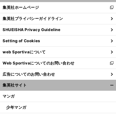
ぜスーパーラグビーに日本人選手が続
と参戦するのか
く/
集英社ホームページ
新
閉
し
じ
集英社プライバシーガイドライン
い
る
ウ
SHUEISHA Privacy Guideline
ィ
ン
Setting of Cookies
ド
ウ
web Sportivaについて
で
開
Web Sportivaについてのお問い合わせ
く
新
し
広告についてのお問い合わせ
い
ウ
集英社サイト
ィ
開
ン
く/
マンガ
ド
閉
ウ
じ
少年マンガ
で
る
開