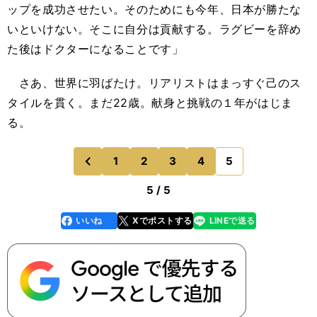
ップを成功させたい。そのためにも今年、日本が勝たな
いといけない。そこに自分は貢献する。ラグビーを辞め
た後はドクターになることです」
さあ、世界に羽ばたけ。リアリストはまっすぐ己のス
タイルを貫く。まだ22歳。献身と挑戦の１年がはじま
る。
1
2
3
4
5
のページへ
前
5 / 5
いいね
Xでポストする
LINEで送る
line
faceboo
x
k