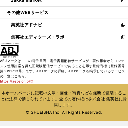
zakka market
で
ド
ィ
い
新
開
ウ
ン
ウ
し
その他WEBサービス
く
で
ド
ィ
い
開
ウ
ン
ウ
集英社アドナビ
く
で
ド
ィ
新
開
ウ
ン
し
集英社エディターズ・ラボ
く
で
ド
い
新
開
ウ
ウ
し
く
で
ィ
い
開
ン
ウ
ABJマークは、この電子書店・電子書籍配信サービスが、著作権者からコンテ
く
ド
ィ
ンツ使用許諾を得た正規版配信サービスであることを示す登録商標（登録番号
ウ
ン
第6091713号）です。ABJマークの詳細、ABJマークを掲示しているサービス
で
ド
の一覧はこちら。
開
ウ
https://aebs.or.jp/
新
く
で
し
い
開
本ホームページに記載の文章・画像・写真などを無断で複製するこ
ウ
く
とは法律で禁じられています。全ての著作権は株式会社 集英社に帰
ィ
属します。
ン
ド
© SHUEISHA Inc. All Rights Reserved.
ウ
で
開
く