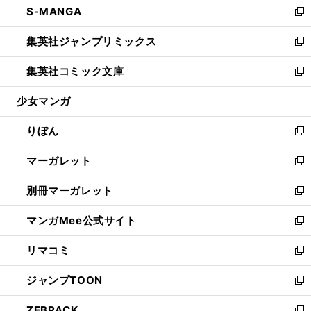
S-MANGA
く
で
ド
ィ
い
新
開
ウ
ン
ウ
し
集英社ジャンプリミックス
く
で
ド
ィ
い
新
開
ウ
ン
ウ
し
集英社コミック文庫
く
で
ド
ィ
い
新
開
ウ
ン
ウ
し
少女マンガ
く
で
ド
ィ
い
開
ウ
ン
ウ
りぼん
く
で
ド
ィ
新
開
ウ
ン
し
マーガレット
く
で
ド
い
新
開
ウ
ウ
し
別冊マーガレット
く
で
ィ
い
新
開
ン
ウ
し
マンガMee公式サイト
く
ド
ィ
い
新
ウ
ン
ウ
し
リマコミ
で
ド
ィ
い
新
開
ウ
ン
ウ
し
ジャンプTOON
く
で
ド
ィ
い
新
開
ウ
ン
ウ
し
ZEBRACK
く
で
ド