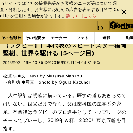
当サイトでは当社の提携先等がお客様のニーズ等について調
査・分析したり、お客様にお勧めの広告を表⽰する⽬的で Co
閉じ
okie を使⽤する場合があります。
詳しくはこちら
る
マイペ
web Sportiva (webスポルティーバ)
検索
メニュ
we
ー
その他球技の記事一覧
ラグビー
【ラグビー】日本
b
ジ
その他球技
その他競技
モーター
フォト
連載
動
ス
【ラグビー】日本代表のスピードスター福岡
ポ
堅樹、世界を駆ける (5ページ目)
ル
テ
2015年02月19日 10:35 公開
2016年07月12日 04:31 更新
ィ
ー
松瀬 学●文 text by Matsuse Manabu
バ
小倉和徳 ●写真 photo by Ogura Kazunori
人生設計は明確に描いている。医学の道もあきらめて
はいない。祖父だけでなく、父は歯科医の医学系の家
系。卒業後はラグビーのプロ選手としてトップリーグの
チームでプレーし、2019年Ｗ杯、2020年東京五輪を目
指す。