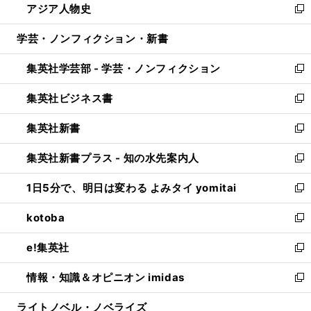
アジア人物史
く
で
ド
ィ
い
新
開
ウ
ン
ウ
し
学芸・ノンフィクション・新書
く
で
ド
ィ
い
開
ウ
ン
ウ
集英社学芸部 - 学芸・ノンフィクション
く
で
ド
ィ
新
開
ウ
ン
し
集英社ビジネス書
く
で
ド
い
新
開
ウ
ウ
し
集英社新書
く
で
ィ
い
新
開
ン
ウ
し
集英社新書プラス - 知の水先案内人
く
ド
ィ
い
新
ウ
ン
ウ
し
1日5分で、明日は変わる よみタイ yomitai
で
ド
ィ
い
新
開
ウ
ン
ウ
し
kotoba
く
で
ド
ィ
い
新
開
ウ
ン
ウ
し
e!集英社
く
で
ド
ィ
い
新
開
ウ
ン
ウ
し
情報・知識＆オピニオン imidas
く
で
ド
ィ
い
新
開
ウ
ン
ウ
し
ライトノベル・ノベライズ
く
で
ド
ィ
い