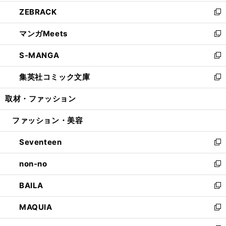
開
ウ
ン
ウ
し
ZEBRACK
く
で
ド
ィ
い
新
開
ウ
ン
ウ
し
マンガMeets
く
で
ド
ィ
い
新
開
ウ
ン
ウ
し
S-MANGA
く
で
ド
ィ
い
新
開
ウ
ン
ウ
し
集英社コミック文庫
く
で
ド
ィ
い
新
開
ウ
ン
ウ
し
取材・ファッション
く
で
ド
ィ
い
開
ウ
ン
ウ
ファッション・美容
く
で
ド
ィ
開
ウ
ン
Seventeen
く
で
ド
新
開
ウ
し
non-no
く
で
い
新
開
ウ
し
BAILA
く
ィ
い
新
ン
ウ
し
MAQUIA
ド
ィ
い
新
ウ
ン
ウ
し