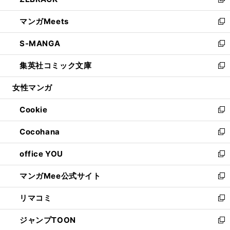
ィ
い
新
開
ウ
ン
ウ
し
マンガMeets
く
で
ド
ィ
い
新
開
ウ
ン
ウ
し
S-MANGA
く
で
ド
ィ
い
新
開
ウ
ン
ウ
し
集英社コミック文庫
く
で
ド
ィ
い
新
開
ウ
ン
ウ
し
女性マンガ
く
で
ド
ィ
い
開
ウ
ン
ウ
Cookie
く
で
ド
ィ
新
開
ウ
ン
し
Cocohana
く
で
ド
い
新
開
ウ
ウ
し
office YOU
く
で
ィ
い
新
開
ン
ウ
し
マンガMee公式サイト
く
ド
ィ
い
新
ウ
ン
ウ
し
リマコミ
で
ド
ィ
い
新
開
ウ
ン
ウ
し
ジャンプTOON
く
で
ド
ィ
い
新