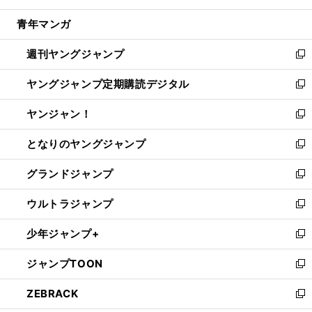
開
ウ
ン
ウ
し
青年マンガ
く
で
ド
ィ
い
開
ウ
ン
ウ
週刊ヤングジャンプ
く
で
ド
ィ
新
開
ウ
ン
し
ヤングジャンプ定期購読デジタル
く
で
ド
い
新
開
ウ
ウ
し
ヤンジャン！
く
で
ィ
い
新
開
ン
ウ
し
となりのヤングジャンプ
く
ド
ィ
い
新
ウ
ン
ウ
し
グランドジャンプ
で
ド
ィ
い
新
開
ウ
ン
ウ
し
ウルトラジャンプ
く
で
ド
ィ
い
新
開
ウ
ン
ウ
し
少年ジャンプ+
く
で
ド
ィ
い
新
開
ウ
ン
ウ
し
ジャンプTOON
く
で
ド
ィ
い
新
開
ウ
ン
ウ
し
ZEBRACK
く
で
ド
ィ
い
新
開
ウ
ン
ウ
し