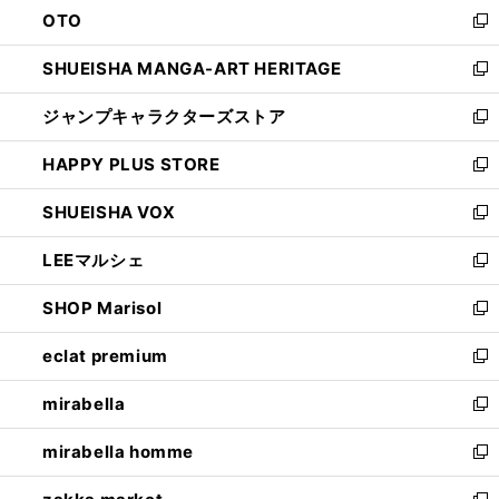
OTO
で
ド
新
開
ウ
し
SHUEISHA MANGA-ART HERITAGE
く
で
い
新
開
ウ
し
ジャンプキャラクターズストア
く
ィ
い
新
ン
ウ
し
HAPPY PLUS STORE
ド
ィ
い
新
ウ
ン
ウ
し
SHUEISHA VOX
で
ド
ィ
い
新
開
ウ
ン
ウ
し
LEEマルシェ
く
で
ド
ィ
い
新
開
ウ
ン
ウ
し
SHOP Marisol
く
で
ド
ィ
い
新
開
ウ
ン
ウ
し
eclat premium
く
で
ド
ィ
い
新
開
ウ
ン
ウ
し
mirabella
く
で
ド
ィ
い
新
開
ウ
ン
ウ
し
mirabella homme
く
で
ド
ィ
い
新
開
ウ
ン
ウ
し
く