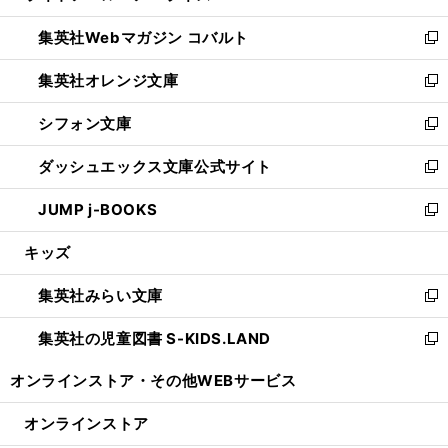
開
ウ
ン
ウ
集英社Webマガジン コバルト
く
で
ド
ィ
新
開
ウ
ン
し
集英社オレンジ文庫
く
で
ド
い
新
開
ウ
ウ
し
シフォン文庫
く
で
ィ
い
新
開
ン
ウ
し
ダッシュエックス文庫公式サイト
く
ド
ィ
い
新
ウ
ン
ウ
し
JUMP j-BOOKS
で
ド
ィ
い
新
開
ウ
ン
ウ
し
キッズ
く
で
ド
ィ
い
開
ウ
ン
ウ
集英社みらい文庫
く
で
ド
ィ
新
開
ウ
ン
し
集英社の児童図書 S-KIDS.LAND
く
で
ド
い
新
開
ウ
ウ
し
オンラインストア・
その他WEBサービス
く
で
ィ
い
開
ン
ウ
オンラインストア
く
ド
ィ
ウ
ン