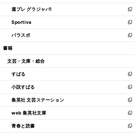
開
ウ
ウ
し
週プレ グラジャパ!
く
で
ィ
い
新
開
ン
ウ
し
Sportiva
く
ド
ィ
い
新
ウ
ン
ウ
し
パラスポ
で
ド
ィ
い
新
開
ウ
ン
ウ
し
書籍
く
で
ド
ィ
い
開
ウ
ン
ウ
文芸・文庫・総合
く
で
ド
ィ
開
ウ
ン
すばる
く
で
ド
新
開
ウ
し
小説すばる
く
で
い
新
開
ウ
し
集英社 文芸ステーション
く
ィ
い
新
ン
ウ
し
web 集英社文庫
ド
ィ
い
新
ウ
ン
ウ
し
青春と読書
で
ド
ィ
い
新
開
ウ
ン
ウ
し