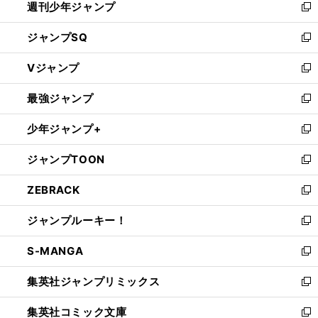
週刊少年ジャンプ
く
新
し
ジャンプSQ
い
新
ウ
し
Vジャンプ
ィ
い
新
ン
ウ
し
最強ジャンプ
ド
ィ
い
新
ウ
ン
ウ
し
少年ジャンプ+
で
ド
ィ
い
新
開
ウ
ン
ウ
し
ジャンプTOON
く
で
ド
ィ
い
新
開
ウ
ン
ウ
し
ZEBRACK
く
で
ド
ィ
い
新
開
ウ
ン
ウ
し
ジャンプルーキー！
く
で
ド
ィ
い
新
開
ウ
ン
ウ
し
S-MANGA
く
で
ド
ィ
い
新
開
ウ
ン
ウ
し
集英社ジャンプリミックス
く
で
ド
ィ
い
新
開
ウ
ン
ウ
し
集英社コミック文庫
く
で
ド
ィ
い
新