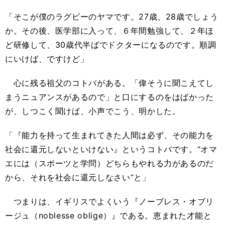
「そこが僕のラグビーのヤマです。27歳、28歳でしょう
か。その後、医学部に入って、６年間勉強して、２年ほ
ど研修して、30歳代半ばでドクターになるのです。順調
にいけば、ですけど」
心に残る祖父のコトバがある。「偉そうに聞こえてし
まうニュアンスがあるので」と口にするのをはばかった
が、しつこく聞けば、小声でこう、明かした。
「『能力を持って生まれてきた人間は必ず、その能力を
社会に還元しないといけない』というコトバです。“オマ
エには（スポーツと学問）どちらもやれる力があるのだ
から、それを社会に還元しなさい”と」
つまりは、イギリスでよくいう『ノーブレス・オブリ
ージュ（noblesse oblige）』である。恵まれた才能と