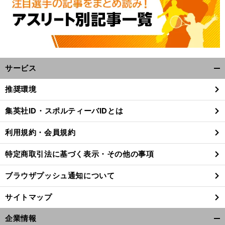
サービス
開
く/
推奨環境
閉
じ
集英社ID・スポルティーバIDとは
る
利用規約・会員規約
特定商取引法に基づく表示・その他の事項
ブラウザプッシュ通知について
サイトマップ
企業情報
な
々
？
開