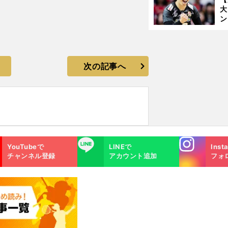
大
ン
か
さ
次の記事へ
Instagra
LINE
YouTubeで
LINEで
Inst
m
チャンネル登録
アカウント追加
フォ