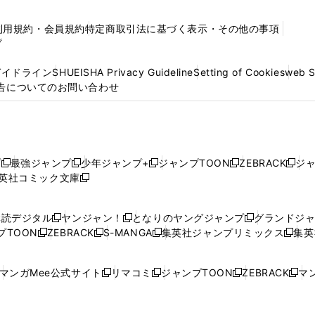
利用規約・会員規約
特定商取引法に基づく表示・その他の事項
プ
ガイドライン
SHUEISHA Privacy Guideline
Setting of Cookies
web 
告についてのお問い合わせ
プ
最強ジャンプ
少年ジャンプ+
ジャンプTOON
ZEBRACK
ジ
新
新
新
新
新
英社コミック文庫
し
新
し
し
し
し
い
い
し
い
い
い
ウ
ウ
い
ウ
ウ
ウ
購読デジタル
ヤンジャン！
となりのヤングジャンプ
グランドジ
新
新
新
ィ
ィ
ウ
ィ
ィ
ィ
プTOON
ZEBRACK
S-MANGA
集英社ジャンプリミックス
集英
新
し
新
し
新
し
新
ン
ン
ィ
ン
ン
ン
し
い
し
い
し
い
し
ド
ド
ン
ド
ド
ド
い
ウ
い
ウ
い
ウ
い
ウ
ウ
ド
ウ
ウ
ウ
マンガMee公式サイト
リマコミ
ジャンプTOON
ZEBRACK
マン
新
新
新
新
ウ
ィ
ウ
ィ
ウ
ィ
ウ
で
で
ウ
で
で
で
し
し
し
し
し
ィ
ン
ィ
ン
ィ
ン
ィ
開
開
で
開
開
開
い
い
い
い
い
ン
ド
ン
ド
ン
ド
ン
く
く
開
く
く
く