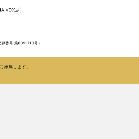
ィ
で
ン
HA VOX
開
新
ド
く
し
ウ
い
で
ウ
開
ィ
く
号 第6091713号）
ン
ド
ウ
で
に帰属します。
開
く