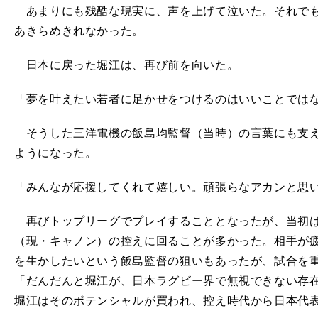
あまりにも残酷な現実に、声を上げて泣いた。それでも
あきらめきれなかった。
日本に戻った堀江は、再び前を向いた。
「夢を叶えたい若者に足かせをつけるのはいいことでは
そうした三洋電機の飯島均監督（当時）の言葉にも支え
ようになった。
「みんなが応援してくれて嬉しい。頑張らなアカンと思
再びトップリーグでプレイすることとなったが、当初は
（現・キャノン）の控えに回ることが多かった。相手が
を生かしたいという飯島監督の狙いもあったが、試合を
「だんだんと堀江が、日本ラグビー界で無視できない存
堀江はそのポテンシャルが買われ、控え時代から日本代