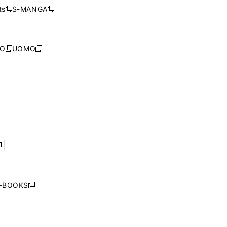
ウ
ウ
ド
s
S-MANGA
新
新
ィ
で
ウ
し
し
ン
開
で
い
い
ド
く
開
ウ
ウ
ウ
NO
UOMO
く
新
新
ィ
ィ
で
し
し
ン
ン
開
い
い
ド
ド
く
ウ
ウ
ウ
ウ
ィ
ィ
で
で
ン
ン
開
開
ド
ド
く
く
ウ
ウ
で
で
開
開
く
く
し
い
ウ
j-BOOKS
新
ィ
し
ン
い
ド
ウ
ウ