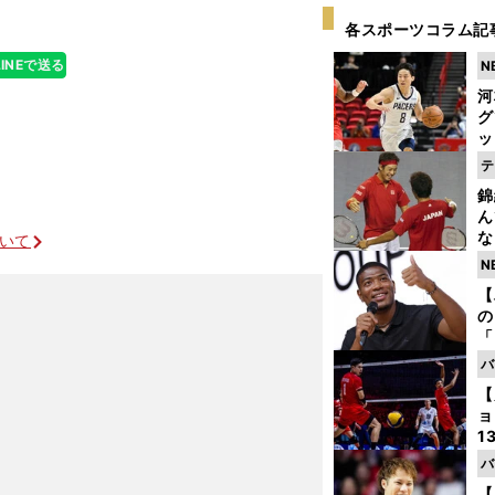
各スポーツコラム記
LINEで送る
N
河
グ
ッ
り
テ
糧
錦
は
ん
な
ついて
情
N
迷
【
の
「
ト
バ
と
【
ョ
1
ら
バ
の
【