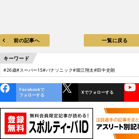
前の記事へ
一覧に戻る
キーワード
#26歳
#スーパー15
#パナソニック
#堀江翔太
#田中史朗
ebo
X
YouTube
Facebookで
Xでフォローする
ok
フォローする