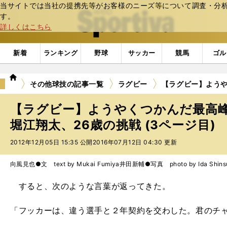
当サイトでは当社の提携先等がお客様のニーズ等について調査・分析し
web Sportiva (webスポルティーバ)
す。
詳しくはこちら
新着
ランキング
野球
サッカー
競馬
ゴル
we
その他球技の記事一覧
ラグビー
【ラグビー】ようや
b
ス
【ラグビー】ようやくつかんだ最高
ポ
ル
堀江翔太、26歳の挑戦 (3ページ目)
テ
2012年12月05日 15:35 公開
2016年07月12日 04:30 更新
ィ
ー
バ
向風見也●文 text by Mukai Fumiya
井田新輔●写真 photo by Ida Shins
すると、次のような言葉が返ってきた。
「フッカーは、違う選手と２年契約を交わした。君のチ