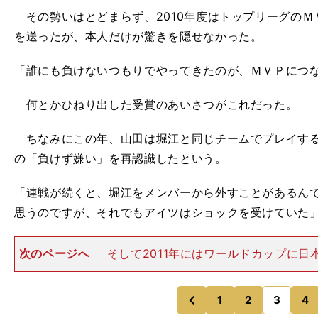
その勢いはとどまらず、2010年度はトップリーグのＭ
を送ったが、本人だけが驚きを隠せなかった。
「誰にも負けないつもりでやってきたのが、ＭＶＰにつ
何とかひねり出した受賞のあいさつがこれだった。
ちなみにこの年、山田は堀江と同じチームでプレイする
の「負けず嫌い」を再認識したという。
「連戦が続くと、堀江をメンバーから外すことがあるん
思うのですが、それでもアイツはショックを受けていた
次のページへ
そして2011年にはワールドカップに日
場。チームは３敗１分と１勝も上げることはできなかっ
ち前の突破力とタックルで存在感を示した。2012年の
ージーランド（オタ
1
2
3
4
のページへ
のページへ
前