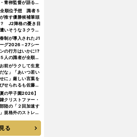
・青栁監督が語る
機動破壊」はこうし
1全順位予想 識者５
生まれた
が推す優勝候補筆頭
？ J2降格の憂き目
遭いそうな３クラブ
は？
春制が導入されたJ1
ーグ2026－27シー
ンの行方はいかに!?
５人の識者が全順位
大胆予想
お前がラクして生意
だな」「あいつ若い
せに」厳しい言葉を
びせられるも佐藤慎
郎が貫いた誇りとフ
夏の甲子園2026】
ンへの思い
隷クリストファー・
部陸の「２回加速す
」規格外のストレー
 それでもプロではな
大学進学を選ぶ理由
見る