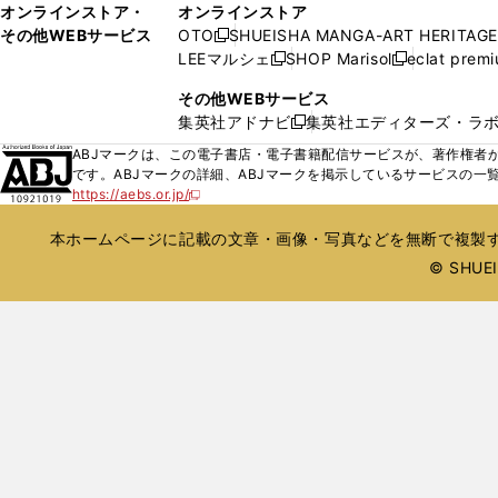
ィ
オンラインストア・
オンラインストア
で
い
ン
その他WEBサービス
OTO
SHUEISHA MANGA-ART HERITAGE
開
新
ウ
ド
LEEマルシェ
SHOP Marisol
eclat prem
く
し
新
新
ィ
ウ
い
し
し
ン
その他WEBサービス
で
ウ
い
い
ド
集英社アドナビ
集英社エディターズ・ラ
開
新
ィ
ウ
ウ
ウ
く
し
ABJマークは、この電子書店・電子書籍配信サービスが、著作権者か
ン
ィ
ィ
で
い
です。ABJマークの詳細、ABJマークを掲示しているサービスの一
ド
ン
ン
開
https://aebs.or.jp/
ウ
新
ウ
ド
ド
く
し
ィ
で
ウ
ウ
い
本ホームページに記載の文章・画像・写真などを無断で複製す
ン
開
で
で
ウ
ド
© SHUEIS
ィ
く
開
開
ン
ウ
く
く
ド
で
ウ
開
で
開
く
く