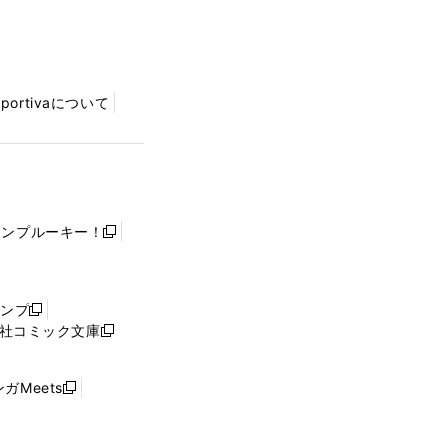
Sportivaについて
ャンプルーキー！
新
し
い
ウ
ャンプ
新
ィ
社コミック文庫
し
新
ン
い
し
ド
ウ
い
ウ
ガMeets
新
ィ
ウ
で
し
ン
ィ
開
い
ド
ン
く