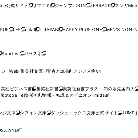
ウ
ウ
ウ
ウ
ウ
ド
ウ
ド
ウ
ド
ウ
ド
ee公式サイト
リマコミ
ジャンプTOON
ZEBRACK
マンガMeet
く
新
新
新
新
ィ
ィ
ィ
ィ
ィ
ウ
で
ウ
で
ウ
で
ウ
し
し
し
し
ン
ン
ン
ン
ン
で
開
で
開
で
開
で
い
い
い
い
ド
ド
ド
ド
ド
開
く
開
く
開
く
開
ウ
ウ
ウ
ウ
ウ
ウ
ウ
ウ
ウ
PUR
LEE
eclat
T JAPAN
HAPPY PLUS ONE
MEN'S NON-
く
く
く
く
新
新
新
新
新
ィ
ィ
ィ
ィ
で
で
で
で
で
し
し
し
し
し
ン
ン
ン
ン
開
開
開
開
開
い
い
い
い
い
ド
ド
ド
ド
く
く
く
く
く
ウ
ウ
ウ
ウ
ウ
ウ
ウ
ウ
ウ
Sportiva
パラスポ
新
新
ィ
ィ
ィ
ィ
ィ
で
で
で
で
し
し
し
ン
ン
ン
ン
ン
開
開
開
開
い
い
い
ド
ド
ド
ド
ド
ョン
web 集英社文庫
青春と読書
アジア人物史
く
く
く
く
新
新
新
新
ウ
ウ
ウ
ウ
ウ
ウ
ウ
ウ
し
し
し
し
ィ
ィ
ィ
で
で
で
で
で
い
い
い
い
ン
ン
ン
集英社ビジネス書
集英社新書
集英社新書プラス - 知の水先案内人
開
開
開
開
開
新
新
新
ウ
ウ
ウ
ウ
ド
ド
ド
kotoba
e!集英社
情報・知識＆オピニオン imidas
く
く
く
く
く
新
し
新
し
新
ィ
ィ
ィ
ィ
ウ
ウ
ウ
し
し
い
し
い
し
ン
ン
ン
ン
で
で
で
い
い
ウ
い
ウ
い
ド
ド
ド
ド
ンジ文庫
シフォン文庫
ダッシュエックス文庫公式サイト
JUMP 
開
開
開
新
新
新
ウ
ウ
ィ
ウ
ィ
ウ
ウ
ウ
ウ
ウ
く
く
く
し
し
し
ィ
ィ
ン
ィ
ン
ィ
で
で
で
で
い
い
い
ン
ン
ド
ン
ド
ン
S.LAND
開
開
開
開
新
ウ
ウ
ウ
ド
ド
ウ
ド
ウ
ド
く
く
く
く
し