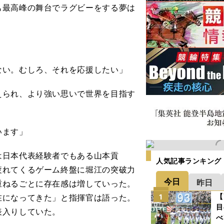
最高峰の舞台でラグビーをする夢は
ない。むしろ、それを応援したい」
られ、より強い思いで世界を目指す
います」
日本代表経験者でもある山本貢
人気記事ランキング
疲れてくるゲーム終盤に堀江の突破力
今日
昨日
重ねるごとに存在感は増していった。
【
在になってきた」と指揮官は語った。
1
目
表入りしていた。
べ