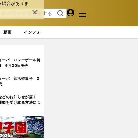
る場合がありま
マイペ
閉じ
検索
メニュ
ー
る
す
ジ
る
動画
インフォ
ィーバ バレーボール特
.4 6月30日発売
ィーバ 部活特集号 3
売
などのお知らせが届く
通知を受け取る方法につ