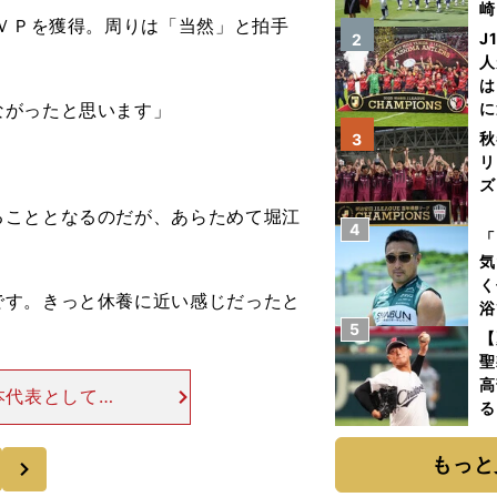
崎
ＶＰを獲得。周りは「当然」と拍手
「
J
2
て
人
は
ながったと思います」
に
と
秋
3
リ
ズ
こととなるのだが、あらためて堀江
4
を
「
気
く
です。きっと休養に近い感じだったと
浴
5
」
太
【
ァ
聖
高
本代表として出
る
たが、堀江は持
ト
春には三度ニュ
く
次
もっと