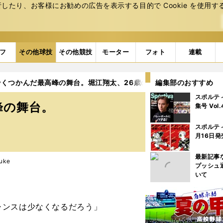
たり、お客様にお勧めの広告を表⽰する⽬的で Cookie を使⽤す
フ
その他球技
その他競技
モーター
フォト
連載
くつかんだ最高峰の舞台。堀江翔太、26歳の挑戦
編集部のおすすめ
3ページ目
スポルテ
峰の舞台。
集号 Vol
スポルテ
月16日発
最新記事
uke
プッシュ
いて
ャンスは少なくなるだろう」