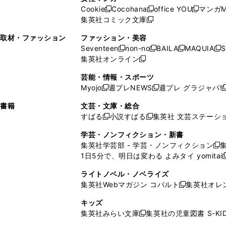
ウ
い
ウ
い
ド
ウ
ド
Cookie
Cocohana
office YOU
マンガM
く
く
新
新
新
ィ
ウ
ィ
ウ
ウ
で
ウ
集英社コミック文庫
し
新
し
し
ン
ィ
ン
ィ
で
開
で
い
し
い
い
ド
ン
ド
ン
取材・ファッション
ファッション・美容
開
く
開
ウ
い
ウ
ウ
ウ
ド
ウ
ド
Seventeen
non-no
BAILA
MAQUIA
S
く
く
新
新
新
新
ィ
ウ
ィ
ィ
で
ウ
で
ウ
集英社オンライン
し
新
し
し
し
ン
ィ
ン
ン
開
で
開
で
い
し
い
い
い
ド
ン
ド
ド
芸能・情報・スポーツ
く
開
く
開
ウ
い
ウ
ウ
ウ
ウ
ド
ウ
ウ
Myojo
週プレNEWS
週プレ グラジャパ!
く
く
新
新
新
ィ
ウ
ィ
ィ
ィ
で
ウ
で
で
し
し
ン
ィ
ン
ン
ン
書籍
文芸・文庫・総合
開
で
開
開
い
い
ド
ン
ド
ド
ド
すばる
小説すばる
集英社 文芸ステーシ
く
開
く
く
新
新
ウ
ウ
ウ
ド
ウ
ウ
ウ
く
し
し
ィ
ィ
学芸・ノンフィクション・新書
で
ウ
で
で
で
い
い
ン
ン
集英社学芸部 - 学芸・ノンフィクション
開
で
開
開
開
新
ウ
ウ
ド
ド
1日5分で、明日は変わる よみタイ yomitai
く
開
く
く
く
し
新
ィ
ィ
ウ
ウ
く
い
ン
ン
ライトノベル・ノベライズ
で
で
ウ
ド
ド
集英社Webマガジン コバルト
集英社オレ
開
開
新
ィ
ウ
ウ
く
く
し
ン
キッズ
で
で
い
ド
集英社みらい文庫
集英社の児童図書 S-KID
開
開
新
ウ
ウ
く
く
し