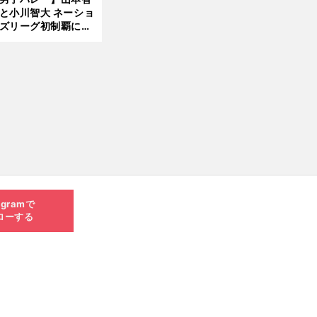
と小川智大 ネーショ
ズリーグ初制覇に欠
せない「ボール落と
前
へ
ない」技術
agramで
ローする