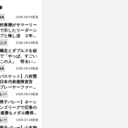
事
BA
2026.08.05更新
村勇輝がサマーリー
で示したリーダーシ
プと悔し涙 ２年ぶ
の日本代表の舞台を
ニス
2026.08.04更新
に３年目のNBA挑戦
織圭とダブルスを組
続く
で「やっぱ、すごい
この人」 明るい表
と言葉で内山靖崇の
BA
2026.08.04更新
いを払ってくれた
バスケット】八村塁
日本代表復帰宣言
プレーヤーファース
」を説き続けた信念
レー
2026.08.03更新
日本協会の変化
男子バレー】ネーシ
ンズリーグで圧巻の
3連勝もメダル獲得な
ず 五輪を目指す日本
レー
2026.07.28更新
現在地
男子バレー】山本智