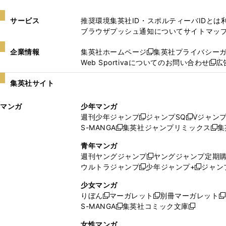
サービス
推奨環境
集英社ID・スポルティーバIDとは
ブラウザプッシュ通知について
サイトマッ
企業情報
集英社ホームページ
集英社プライバシー
新
Web Sportivaについてのお問い合わせ
広
し
新
い
し
集英社サイト
ウ
い
ィ
ウ
マンガ
少年マンガ
ン
ィ
週刊少年ジャンプ
ジャンプSQ
Vジャン
ド
ン
新
新
S-MANGA
集英社ジャンプリミックス
集
ウ
ド
新
し
し
新
で
ウ
し
い
い
し
青年マンガ
開
で
い
ウ
ウ
い
週刊ヤングジャンプ
ヤングジャンプ定期
新
く
開
ウ
ィ
ィ
ウ
ウルトラジャンプ
少年ジャンプ+
ジャン
新
し
新
く
ィ
ン
ン
ィ
し
い
し
ン
ド
ド
ン
少女マンガ
い
ウ
い
ド
ウ
ウ
ド
りぼん
マーガレット
別冊マーガレット
新
新
新
ウ
ィ
ウ
ウ
で
で
ウ
S-MANGA
集英社コミック文庫
し
新
し
新
ィ
ン
ィ
で
開
開
で
い
し
い
し
ン
ド
ン
女性マンガ
開
く
く
開