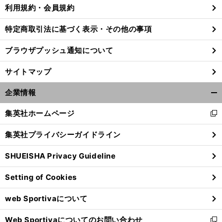
利用規約・会員規約
特定商取引法に基づく表示・その他の事項
「
雄
、
」
こ
」
ブラウザプッシュ通知について
太さん
まだ引退させませんよ
河村勇輝が3P連発でフィンランド粉砕「
の男がコートに立てば何かが起こる
サイトマップ
企業情報
開
く/
集英社ホームページ
新
閉
し
じ
集英社プライバシーガイドライン
い
る
ウ
SHUEISHA Privacy Guideline
ィ
ン
Setting of Cookies
ド
ウ
web Sportivaについて
で
開
Web Sportivaについてのお問い合わせ
く
新