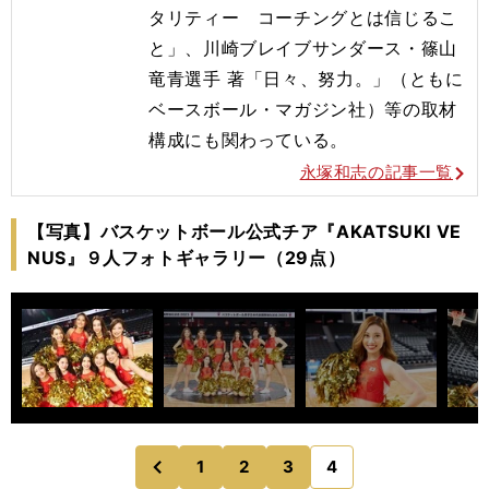
タリティー コーチングとは信じるこ
と」、川崎ブレイブサンダース・
篠山
竜青選手 著「日々、努力。」（ともに
ベースボール・マガジン社）
等の取材
構成にも関わっている。
永塚和志の記事一覧
【写真】バスケットボール公式チア『AKATSUKI VE
NUS』９人フォトギャラリー（29点）
1
2
3
4
のページへ
前