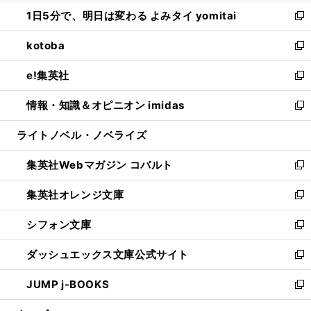
ウ
ン
ウ
し
1日5分で、明日は変わる よみタイ yomitai
で
ド
ィ
い
新
開
ウ
ン
ウ
し
kotoba
く
で
ド
ィ
い
新
開
ウ
ン
ウ
し
e!集英社
く
で
ド
ィ
い
新
開
ウ
ン
ウ
し
情報・知識＆オピニオン imidas
く
で
ド
ィ
い
新
開
ウ
ン
ウ
し
ライトノベル・ノベライズ
く
で
ド
ィ
い
開
ウ
ン
ウ
集英社Webマガジン コバルト
く
で
ド
ィ
新
開
ウ
ン
し
集英社オレンジ文庫
く
で
ド
い
新
開
ウ
ウ
し
シフォン文庫
く
で
ィ
い
新
開
ン
ウ
し
ダッシュエックス文庫公式サイト
く
ド
ィ
い
新
ウ
ン
ウ
し
JUMP j-BOOKS
で
ド
ィ
い
新
開
ウ
ン
ウ
し