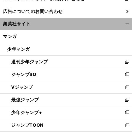
し
広告についてのお問い合わせ
い
ウ
集英社サイト
ィ
開
ン
く/
マンガ
ド
閉
ウ
じ
少年マンガ
で
る
開
週刊少年ジャンプ
く
新
し
ジャンプSQ
い
新
ウ
し
Vジャンプ
ィ
い
新
ン
ウ
し
最強ジャンプ
ド
ィ
い
新
ウ
ン
ウ
し
少年ジャンプ+
で
ド
ィ
い
新
開
ウ
ン
ウ
し
ジャンプTOON
く
で
ド
ィ
い
新
開
ウ
ン