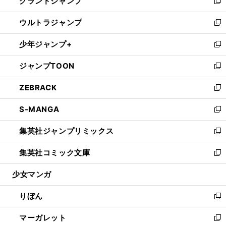
グランドジャンプ
で
ド
ィ
い
新
開
ウ
ン
ウ
し
ウルトラジャンプ
く
で
ド
ィ
い
新
開
ウ
ン
ウ
し
少年ジャンプ+
く
で
ド
ィ
い
新
開
ウ
ン
ウ
し
ジャンプTOON
く
で
ド
ィ
い
新
開
ウ
ン
ウ
し
ZEBRACK
く
で
ド
ィ
い
新
開
ウ
ン
ウ
し
S-MANGA
く
で
ド
ィ
い
新
開
ウ
ン
ウ
し
集英社ジャンプリミックス
く
で
ド
ィ
い
新
開
ウ
ン
ウ
し
集英社コミック文庫
く
で
ド
ィ
い
新
開
ウ
ン
ウ
し
少女マンガ
く
で
ド
ィ
い
開
ウ
ン
ウ
りぼん
く
で
ド
ィ
新
開
ウ
ン
し
マーガレット
く
で
ド
い
新