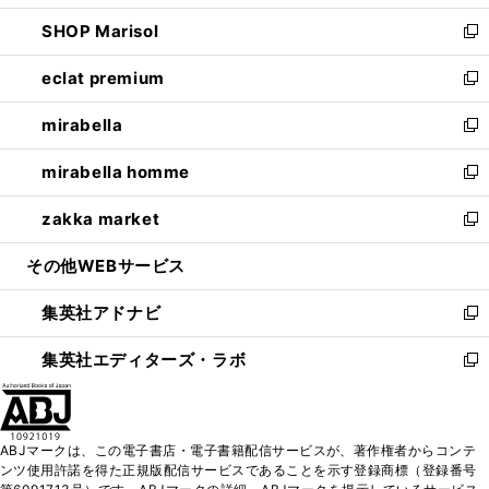
開
ウ
ン
ウ
し
SHOP Marisol
く
で
ド
ィ
い
新
開
ウ
ン
ウ
し
eclat premium
く
で
ド
ィ
い
新
開
ウ
ン
ウ
し
mirabella
く
で
ド
ィ
い
新
開
ウ
ン
ウ
し
mirabella homme
く
で
ド
ィ
い
新
開
ウ
ン
ウ
し
zakka market
く
で
ド
ィ
い
新
開
ウ
ン
ウ
し
その他WEBサービス
く
で
ド
ィ
い
開
ウ
ン
ウ
集英社アドナビ
く
で
ド
ィ
新
開
ウ
ン
し
集英社エディターズ・ラボ
く
で
ド
い
新
開
ウ
ウ
し
く
で
ィ
い
開
ン
ウ
ABJマークは、この電子書店・電子書籍配信サービスが、著作権者からコンテ
く
ド
ィ
ンツ使用許諾を得た正規版配信サービスであることを示す登録商標（登録番号
ウ
ン