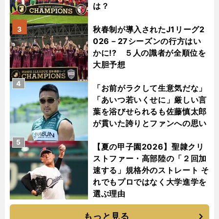
は？
秋春制が導入されたJ1リーグ2
3
026－27シーズンの行方はい
かに!? ５人の識者が全順位を
大胆予想
4
「お前がラクして生意気だな」
「あいつ若いくせに」厳しい言
葉を浴びせられるも佐藤慎太郎
が貫いた誇りとファンへの思い
5
【夏の甲子園2026】聖隷クリ
ストファー・高部陸の「２回加
速する」規格外のストレート そ
れでもプロではなく大学進学を
選ぶ理由
もっと見る