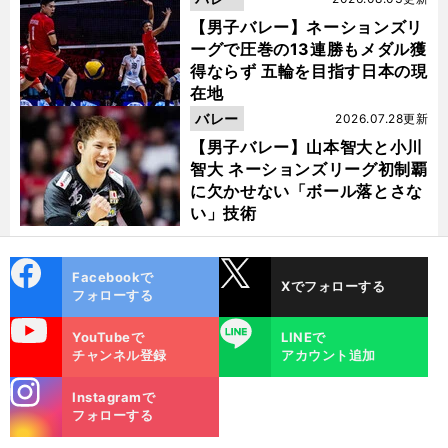
【男子バレー】ネーションズリ
ーグで圧巻の13連勝もメダル獲
得ならず 五輪を目指す日本の現
在地
バレー
2026.07.28更新
【男子バレー】山本智大と小川
智大 ネーションズリーグ初制覇
に欠かせない「ボール落とさな
い」技術
cebo
X
Facebookで
Xでフォローする
ok
フォローする
uTube
LINE
YouTubeで
LINEで
チャンネル登録
アカウント追加
stagra
Instagramで
m
フォローする