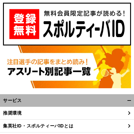
サービス
開
く/
推奨環境
閉
じ
集英社ID・スポルティーバIDとは
る