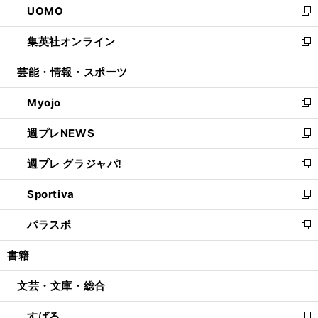
UOMO
く
で
ド
ィ
い
新
開
ウ
ン
ウ
し
集英社オンライン
く
で
ド
ィ
い
新
開
ウ
ン
ウ
し
芸能・情報・スポーツ
く
で
ド
ィ
い
開
ウ
ン
ウ
Myojo
く
で
ド
ィ
新
開
ウ
ン
し
週プレNEWS
く
で
ド
い
新
開
ウ
ウ
し
週プレ グラジャパ!
く
で
ィ
い
新
開
ン
ウ
し
Sportiva
く
ド
ィ
い
新
ウ
ン
ウ
し
パラスポ
で
ド
ィ
い
新
開
ウ
ン
ウ
し
書籍
く
で
ド
ィ
い
開
ウ
ン
ウ
文芸・文庫・総合
く
で
ド
ィ
開
ウ
ン
すばる
く
で
ド