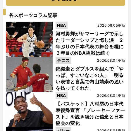
各スポーツコラム記事
NBA
2026.08.05更新
河村勇輝がサマーリーグで示し
たリーダーシップと悔し涙 ２
年ぶりの日本代表の舞台を糧に
３年目のNBA挑戦は続く
テニス
2026.08.04更新
錦織圭とダブルスを組んで「や
っぱ、すごいなこの人」 明る
い表情と言葉で内山靖崇の迷い
を払ってくれた
NBA
2026.08.04更新
【バスケット】八村塁の日本代
表復帰宣言 「プレーヤーファー
スト」を説き続けた信念と日本
協会の変化
バレー
2026.08.03更新