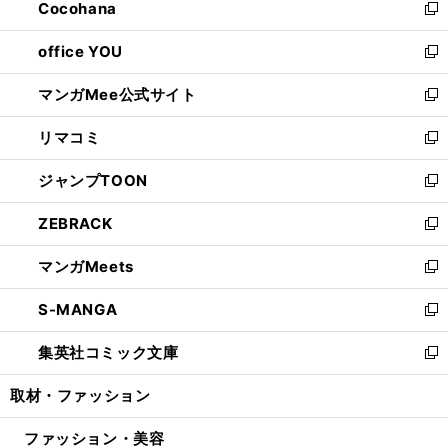
Cocohana
く
で
ド
い
新
開
ウ
ウ
し
office YOU
く
で
ィ
い
新
開
ン
ウ
し
マンガMee公式サイト
く
ド
ィ
い
新
ウ
ン
ウ
し
リマコミ
で
ド
ィ
い
新
開
ウ
ン
ウ
し
ジャンプTOON
く
で
ド
ィ
い
新
開
ウ
ン
ウ
し
ZEBRACK
く
で
ド
ィ
い
新
開
ウ
ン
ウ
し
マンガMeets
く
で
ド
ィ
い
新
開
ウ
ン
ウ
し
S-MANGA
く
で
ド
ィ
い
新
開
ウ
ン
ウ
し
集英社コミック文庫
く
で
ド
ィ
い
新
開
ウ
ン
ウ
し
取材・ファッション
く
で
ド
ィ
い
開
ウ
ン
ウ
ファッション・美容
く
で
ド
ィ