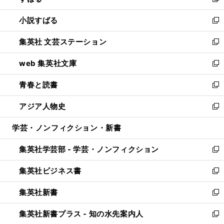
新
開
ウ
し
小説すばる
く
で
い
新
開
ウ
し
集英社 文芸ステーション
く
ィ
い
新
ン
ウ
し
web 集英社文庫
ド
ィ
い
新
ウ
ン
ウ
し
青春と読書
で
ド
ィ
い
新
開
ウ
ン
ウ
し
アジア人物史
く
で
ド
ィ
い
新
開
ウ
ン
ウ
し
学芸・ノンフィクション・新書
く
で
ド
ィ
い
開
ウ
ン
ウ
集英社学芸部 - 学芸・ノンフィクション
く
で
ド
ィ
新
開
ウ
ン
し
集英社ビジネス書
く
で
ド
い
新
開
ウ
ウ
し
集英社新書
く
で
ィ
い
新
開
ン
ウ
し
集英社新書プラス - 知の水先案内人
く
ド
ィ
い
新