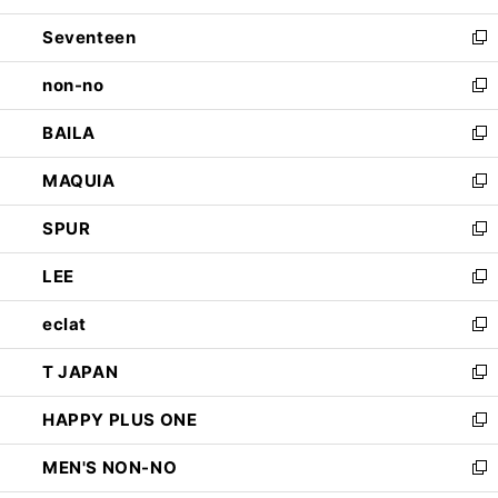
開
ウ
ン
Seventeen
く
で
ド
新
開
ウ
し
non-no
く
で
い
新
開
ウ
し
BAILA
く
ィ
い
新
ン
ウ
し
MAQUIA
ド
ィ
い
新
ウ
ン
ウ
し
SPUR
で
ド
ィ
い
新
開
ウ
ン
ウ
し
LEE
く
で
ド
ィ
い
新
開
ウ
ン
ウ
し
eclat
く
で
ド
ィ
い
新
開
ウ
ン
ウ
し
T JAPAN
く
で
ド
ィ
い
新
開
ウ
ン
ウ
し
HAPPY PLUS ONE
く
で
ド
ィ
い
新
開
ウ
ン
ウ
し
MEN'S NON-NO
く
で
ド
ィ
い
新
開
ウ
ン
ウ
し