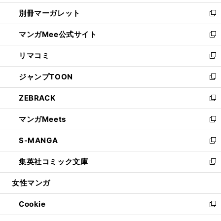
開
ウ
ウ
し
別冊マーガレット
く
で
ィ
い
新
開
ン
ウ
し
マンガMee公式サイト
く
ド
ィ
い
新
ウ
ン
ウ
し
リマコミ
で
ド
ィ
い
新
開
ウ
ン
ウ
し
ジャンプTOON
く
で
ド
ィ
い
新
開
ウ
ン
ウ
し
ZEBRACK
く
で
ド
ィ
い
新
開
ウ
ン
ウ
し
マンガMeets
く
で
ド
ィ
い
新
開
ウ
ン
ウ
し
S-MANGA
く
で
ド
ィ
い
新
開
ウ
ン
ウ
し
集英社コミック文庫
く
で
ド
ィ
い
新
開
ウ
ン
ウ
し
女性マンガ
く
で
ド
ィ
い
開
ウ
ン
ウ
Cookie
く
で
ド
ィ
新
開
ウ
ン
し