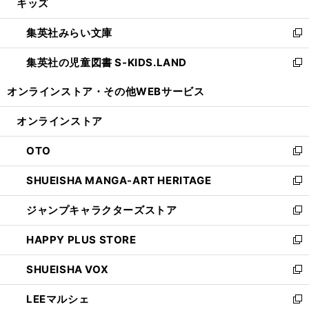
キッズ
く
で
ド
ィ
い
開
ウ
ン
ウ
集英社みらい文庫
く
で
ド
ィ
新
開
ウ
ン
し
集英社の児童図書 S-KIDS.LAND
く
で
ド
い
新
開
ウ
ウ
し
オンラインストア・
その他WEBサービス
く
で
ィ
い
開
ン
ウ
オンラインストア
く
ド
ィ
ウ
ン
OTO
で
ド
新
開
ウ
し
SHUEISHA MANGA-ART HERITAGE
く
で
い
新
開
ウ
し
ジャンプキャラクターズストア
く
ィ
い
新
ン
ウ
し
HAPPY PLUS STORE
ド
ィ
い
新
ウ
ン
ウ
し
SHUEISHA VOX
で
ド
ィ
い
新
開
ウ
ン
ウ
し
LEEマルシェ
く
で
ド
ィ
い
新