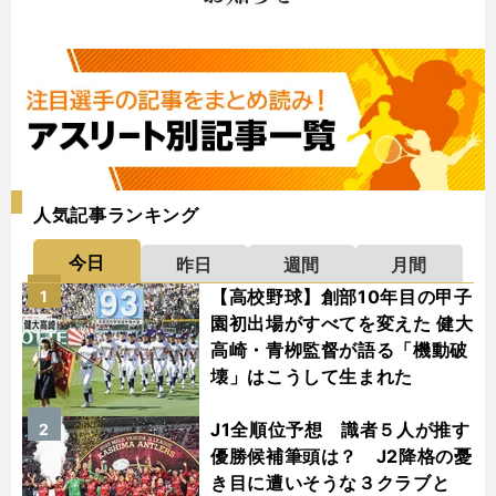
人気記事ランキング
今日
昨日
週間
月間
【高校野球】創部10年目の甲子
1
園初出場がすべてを変えた 健大
高崎・青栁監督が語る「機動破
壊」はこうして生まれた
J1全順位予想 識者５人が推す
2
優勝候補筆頭は？ J2降格の憂
き目に遭いそうな３クラブと