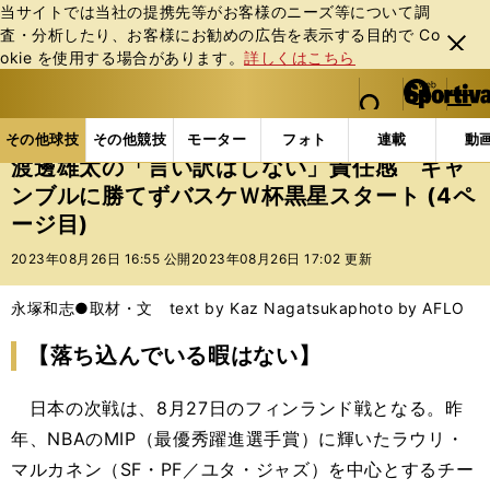
当サイトでは当社の提携先等がお客様のニーズ等について調
査・分析したり、お客様にお勧めの広告を表⽰する⽬的で Co
閉じ
okie を使⽤する場合があります。
詳しくはこちら
る
マイペ
web Sportiva (webスポルティーバ)
検索
メニュ
we
ー
その他球技の記事一覧
バスケットボール
NBA
b
ジ
その他球技
その他競技
モーター
フォト
連載
動
ス
渡邊雄太の「言い訳はしない」責任感 ギャ
ポ
ンブルに勝てずバスケＷ杯黒星スタート (4ペ
ル
ージ目)
テ
ィ
2023年08月26日 16:55 公開
2023年08月26日 17:02 更新
ー
バ
永塚和志●取材・文 text by Kaz Nagatsuka
photo by AFLO
【落ち込んでいる暇はない】
日本の次戦は、8月27日のフィンランド戦となる。昨
年、NBAのMIP（最優秀躍進選手賞）に輝いたラウリ・
マルカネン（SF・PF／ユタ・ジャズ）を中心とするチー