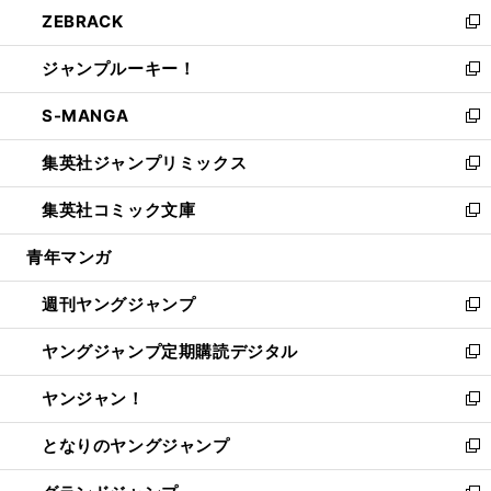
ウ
し
ZEBRACK
く
で
ド
ィ
い
新
開
ウ
ン
ウ
し
ジャンプルーキー！
く
で
ド
ィ
い
新
開
ウ
ン
ウ
し
S-MANGA
く
で
ド
ィ
い
新
開
ウ
ン
ウ
し
集英社ジャンプリミックス
く
で
ド
ィ
い
新
開
ウ
ン
ウ
し
集英社コミック文庫
く
で
ド
ィ
い
新
開
ウ
ン
ウ
し
青年マンガ
く
で
ド
ィ
い
開
ウ
ン
ウ
週刊ヤングジャンプ
く
で
ド
ィ
新
開
ウ
ン
し
ヤングジャンプ定期購読デジタル
く
で
ド
い
新
開
ウ
ウ
し
ヤンジャン！
く
で
ィ
い
新
開
ン
ウ
し
となりのヤングジャンプ
く
ド
ィ
い
新
ウ
ン
ウ
し