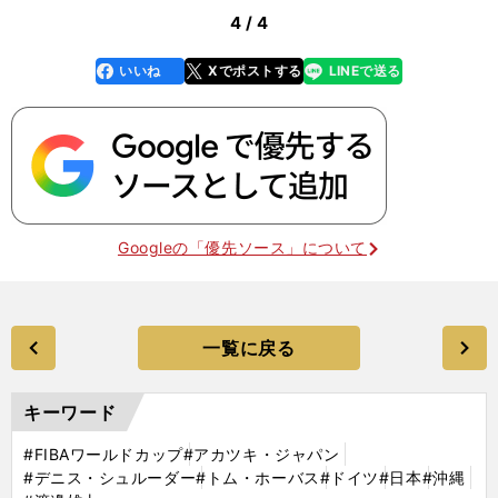
4 / 4
いいね
Xでポストする
LINEで送る
line
faceboo
x
k
Googleの「優先ソース」について
一覧に戻る
キーワード
#FIBAワールドカップ
#アカツキ・ジャパン
#デニス・シュルーダー
#トム・ホーバス
#ドイツ
#日本
#沖縄