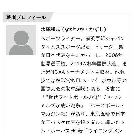
著者プロフィール
永塚和志 (ながつか・かずし)
スポーツライター。前英字紙ジャパン
タイムズスポーツ記者。
Bリーグ、男
女日本代表を主にカバーし、2006年
世界選手権、
2019W杯等国際大会、ま
た米NCAAトーナメントも取材。
他競
技ではWBCやNFLスーパーボウル等の
国際大会の取材経験
もある。著書に
「''近代フットボールの父'' チャック・
ミルズが紡いだ糸」（ベースボール・
マガジン社）
があり、東京五輪で日本
女子バスケ代表を銀メダルに導いたト
ム・
ホーバスHC著「ウイニングメン