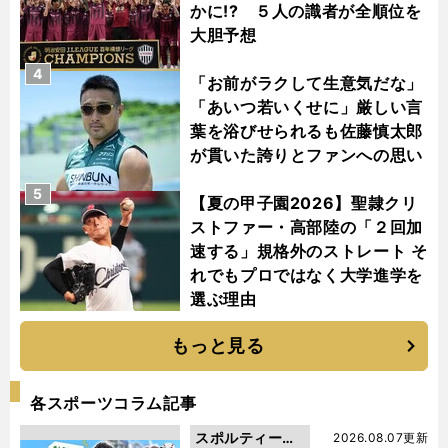
かに!? ５人の識者が全順位を
大胆予想
4
「お前がラクして生意気だな」
「あいつ若いくせに」厳しい言
葉を浴びせられるも佐藤慎太郎
が貫いた誇りとファンへの思い
5
【夏の甲子園2026】聖隷クリ
ストファー・高部陸の「２回加
速する」規格外のストレート そ
れでもプロではなく大学進学を
選ぶ理由
もっと見る
各スポーツコラム記事
スポルティーバ
2026.08.07更新