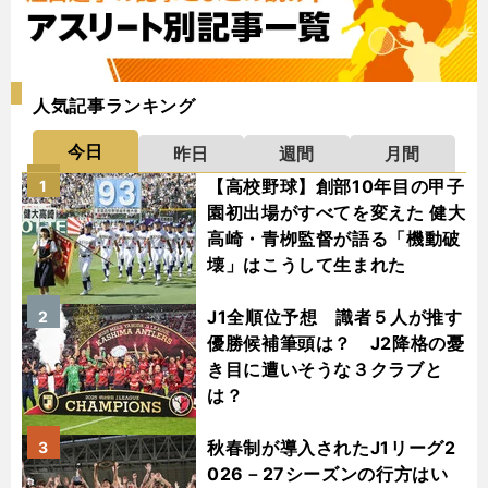
人気記事ランキング
今日
昨日
週間
月間
【高校野球】創部10年目の甲子
1
園初出場がすべてを変えた 健大
高崎・青栁監督が語る「機動破
壊」はこうして生まれた
J1全順位予想 識者５人が推す
2
優勝候補筆頭は？ J2降格の憂
き目に遭いそうな３クラブと
は？
秋春制が導入されたJ1リーグ2
3
026－27シーズンの行方はい