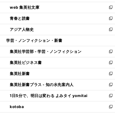
ン
ウ
し
web 集英社文庫
ド
ィ
い
新
ウ
ン
ウ
し
青春と読書
で
ド
ィ
い
新
開
ウ
ン
ウ
し
アジア人物史
く
で
ド
ィ
い
新
開
ウ
ン
ウ
し
学芸・ノンフィクション・新書
く
で
ド
ィ
い
開
ウ
ン
ウ
集英社学芸部 - 学芸・ノンフィクション
く
で
ド
ィ
新
開
ウ
ン
し
集英社ビジネス書
く
で
ド
い
新
開
ウ
ウ
し
集英社新書
く
で
ィ
い
新
開
ン
ウ
し
集英社新書プラス - 知の水先案内人
く
ド
ィ
い
新
ウ
ン
ウ
し
1日5分で、明日は変わる よみタイ yomitai
で
ド
ィ
い
新
開
ウ
ン
ウ
し
kotoba
く
で
ド
ィ
い
新
開
ウ
ン
ウ
し