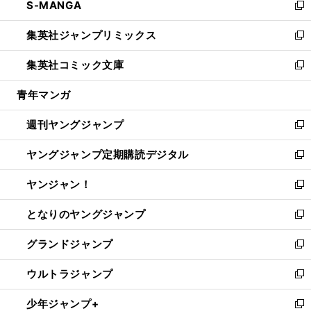
S-MANGA
く
で
ド
ィ
い
新
開
ウ
ン
ウ
し
集英社ジャンプリミックス
く
で
ド
ィ
い
新
開
ウ
ン
ウ
し
集英社コミック文庫
く
で
ド
ィ
い
新
開
ウ
ン
ウ
し
青年マンガ
く
で
ド
ィ
い
開
ウ
ン
ウ
週刊ヤングジャンプ
く
で
ド
ィ
新
開
ウ
ン
し
ヤングジャンプ定期購読デジタル
く
で
ド
い
新
開
ウ
ウ
し
ヤンジャン！
く
で
ィ
い
新
開
ン
ウ
し
となりのヤングジャンプ
く
ド
ィ
い
新
ウ
ン
ウ
し
グランドジャンプ
で
ド
ィ
い
新
開
ウ
ン
ウ
し
ウルトラジャンプ
く
で
ド
ィ
い
新
開
ウ
ン
ウ
し
少年ジャンプ+
く
で
ド
ィ
い
新