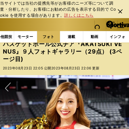
当サイトでは当社の提携先等がお客様のニーズ等について調
査・分析したり、お客様にお勧めの広告を表⽰する⽬的で Co
閉じ
okie を使⽤する場合があります。
詳しくはこちら
る
マイペ
web Sportiva (webスポルティーバ)
検索
メニュ
we
ー
フォトギャラリー
スポーツビーナスギャラリー
バス
b
ジ
の他競技
モーター
フォト
連載
動画
インフォ
ス
バスケットボール公式チア『AKATSUKI VE
ポ
NUS』９人フォトギャラリー（29点） (3ペ
ル
ージ目)
テ
ィ
2023年08月23日 22:05 公開
2023年08月23日 22:06 更新
ー
バ
次へ