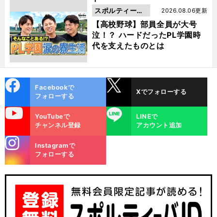
スポルティーバ
2026.08.06更新
動画
【高校野球】部員全員が大号
泣！？ ハードだったPL学園時
代を支えたものとは
cebo
X
Facebookで
Xでフォローする
ok
フォローする
uTube
LINE
YouTubeで
LINEで
チャンネル登録
アカウント追加
stagra
Instagramで
m
フォローする