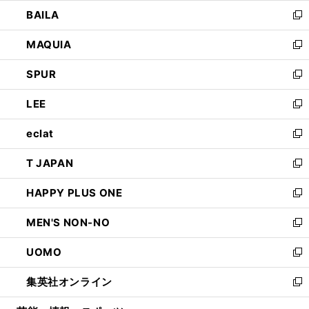
ウ
し
BAILA
く
ィ
い
新
ン
ウ
し
MAQUIA
ド
ィ
い
新
ウ
ン
ウ
し
SPUR
で
ド
ィ
い
新
開
ウ
ン
ウ
し
LEE
く
で
ド
ィ
い
新
開
ウ
ン
ウ
し
eclat
く
で
ド
ィ
い
新
開
ウ
ン
ウ
し
T JAPAN
く
で
ド
ィ
い
新
開
ウ
ン
ウ
し
HAPPY PLUS ONE
く
で
ド
ィ
い
新
開
ウ
ン
ウ
し
MEN'S NON-NO
く
で
ド
ィ
い
新
開
ウ
ン
ウ
し
UOMO
く
で
ド
ィ
い
新
開
ウ
ン
ウ
し
集英社オンライン
く
で
ド
ィ
い
新
開
ウ
ン
ウ
し