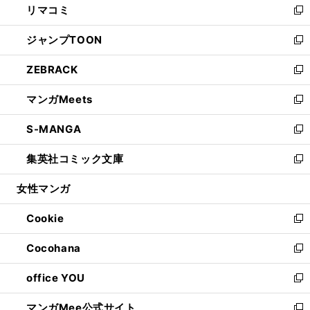
リマコミ
で
ド
ィ
い
新
開
ウ
ン
ウ
し
ジャンプTOON
く
で
ド
ィ
い
新
開
ウ
ン
ウ
し
ZEBRACK
く
で
ド
ィ
い
新
開
ウ
ン
ウ
し
マンガMeets
く
で
ド
ィ
い
新
開
ウ
ン
ウ
し
S-MANGA
く
で
ド
ィ
い
新
開
ウ
ン
ウ
し
集英社コミック文庫
く
で
ド
ィ
い
新
開
ウ
ン
ウ
し
女性マンガ
く
で
ド
ィ
い
開
ウ
ン
ウ
Cookie
く
で
ド
ィ
新
開
ウ
ン
し
Cocohana
く
で
ド
い
新
開
ウ
ウ
し
office YOU
く
で
ィ
い
新
開
ン
ウ
し
マンガMee公式サイト
く
ド
ィ
い