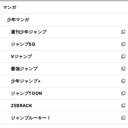
ン
く/
マンガ
ド
閉
ウ
じ
少年マンガ
で
る
開
週刊少年ジャンプ
く
新
し
ジャンプSQ
い
新
ウ
し
Vジャンプ
ィ
い
新
ン
ウ
し
最強ジャンプ
ド
ィ
い
新
ウ
ン
ウ
し
少年ジャンプ+
で
ド
ィ
い
新
開
ウ
ン
ウ
し
ジャンプTOON
く
で
ド
ィ
い
新
開
ウ
ン
ウ
し
ZEBRACK
く
で
ド
ィ
い
新
開
ウ
ン
ウ
し
ジャンプルーキー！
く
で
ド
ィ
い
新
開
ウ
ン
ウ
し