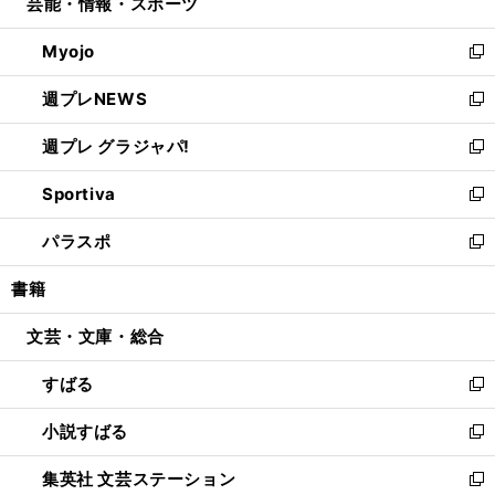
芸能・情報・スポーツ
く
で
ド
ィ
い
開
ウ
ン
ウ
Myojo
く
で
ド
ィ
新
開
ウ
ン
し
週プレNEWS
く
で
ド
い
新
開
ウ
ウ
し
週プレ グラジャパ!
く
で
ィ
い
新
開
ン
ウ
し
Sportiva
く
ド
ィ
い
新
ウ
ン
ウ
し
パラスポ
で
ド
ィ
い
新
開
ウ
ン
ウ
し
書籍
く
で
ド
ィ
い
開
ウ
ン
ウ
文芸・文庫・総合
く
で
ド
ィ
開
ウ
ン
すばる
く
で
ド
新
開
ウ
し
小説すばる
く
で
い
新
開
ウ
し
集英社 文芸ステーション
く
ィ
い
新