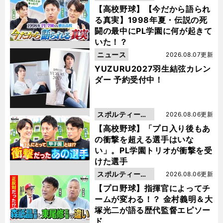
動画
【高校野球】【今だから語られ
る真実】1998年夏・伝説の死
闘の最中にPL学園に何が起きて
いた！？
ニュース
2026.08.07更新
YUZURU2027羽生結弦カレン
ダー 予約受付中！
スポルティーバ
2026.08.06更新
動画
【高校野球】「プロ入り後もあ
の衝撃を超える選手はいな
い」。PL学園トリオが衝撃を受
けた選手
スポルティーバ
2026.08.06更新
動画
【プロ野球】指揮官によってチ
ームが変わる！？ 金村義明＆大
塚光二が語る歴代監督エピソー
ド