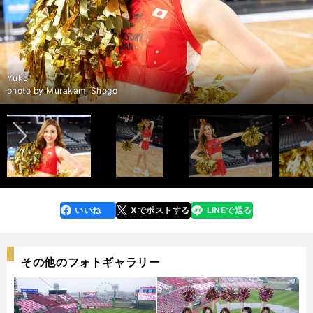
Yuko
前へ
photo by Murakami Shogo
photo by Murakami Shogo
photo by Murakami Shogo
photo by Murakami Shogo
photo by Murakami Shogo
photo by Murakami Shogo
photo by Murakami Shogo
photo by Murakami Shogo
photo by Murakami Shogo
photo by Murakami Shogo
photo by Murakami Shogo
photo by Murakami Shogo
photo by Murakami Shogo
photo by Murakami Shogo
photo by Murakami Shogo
photo by Murakami Shogo
photo by Murakami Shogo
photo by Murakami Shogo
photo by Murakami Shogo
photo by Murakami Shogo
photo by Murakami Shogo
photo by Murakami Shogo
photo by Murakami Shogo
photo by Murakami Shogo
photo by Murakami Shogo
photo by Murakami Shogo
photo by Murakami Shogo
いいね
Xでポストする
LINEで送る
line
faceboo
x
k
その他のフォトギャラリー