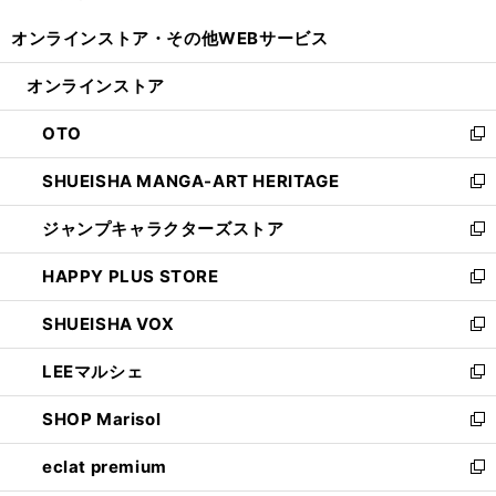
開
ウ
ウ
し
オンラインストア・
その他WEBサービス
く
で
ィ
い
開
ン
ウ
オンラインストア
く
ド
ィ
ウ
ン
OTO
で
ド
新
開
ウ
し
SHUEISHA MANGA-ART HERITAGE
く
で
い
新
開
ウ
し
ジャンプキャラクターズストア
く
ィ
い
新
ン
ウ
し
HAPPY PLUS STORE
ド
ィ
い
新
ウ
ン
ウ
し
SHUEISHA VOX
で
ド
ィ
い
新
開
ウ
ン
ウ
し
LEEマルシェ
く
で
ド
ィ
い
新
開
ウ
ン
ウ
し
SHOP Marisol
く
で
ド
ィ
い
新
開
ウ
ン
ウ
し
eclat premium
く
で
ド
ィ
い
新
開
ウ
ン
ウ
し