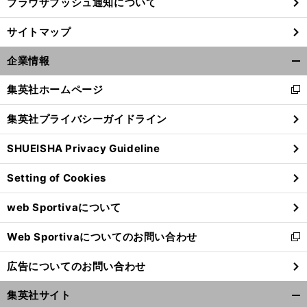
ブラウザプッシュ通知について
サイトマップ
企業情報
開
く/
集英社ホームページ
新
閉
し
じ
集英社プライバシーガイドライン
い
る
ウ
SHUEISHA Privacy Guideline
ィ
ン
Setting of Cookies
ド
ウ
web Sportivaについて
で
開
Web Sportivaについてのお問い合わせ
く
新
し
広告についてのお問い合わせ
い
ウ
集英社サイト
ィ
開