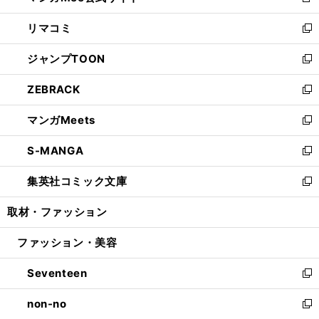
新
ウ
ン
ウ
し
リマコミ
で
ド
ィ
い
新
開
ウ
ン
ウ
し
ジャンプTOON
く
で
ド
ィ
い
新
開
ウ
ン
ウ
し
ZEBRACK
く
で
ド
ィ
い
新
開
ウ
ン
ウ
し
マンガMeets
く
で
ド
ィ
い
新
開
ウ
ン
ウ
し
S-MANGA
く
で
ド
ィ
い
新
開
ウ
ン
ウ
し
集英社コミック文庫
く
で
ド
ィ
い
新
開
ウ
ン
ウ
し
取材・ファッション
く
で
ド
ィ
い
開
ウ
ン
ウ
ファッション・美容
く
で
ド
ィ
開
ウ
ン
Seventeen
く
で
ド
新
開
ウ
し
non-no
く
で
い
新
開