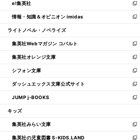
e!集英社
く
で
ド
ィ
い
新
開
ウ
ン
ウ
し
情報・知識＆オピニオン imidas
く
で
ド
ィ
い
新
開
ウ
ン
ウ
し
ライトノベル・ノベライズ
く
で
ド
ィ
い
開
ウ
ン
ウ
集英社Webマガジン コバルト
く
で
ド
ィ
新
開
ウ
ン
し
集英社オレンジ文庫
く
で
ド
い
新
開
ウ
ウ
し
シフォン文庫
く
で
ィ
い
新
開
ン
ウ
し
ダッシュエックス文庫公式サイト
く
ド
ィ
い
新
ウ
ン
ウ
し
JUMP j-BOOKS
で
ド
ィ
い
新
開
ウ
ン
ウ
し
キッズ
く
で
ド
ィ
い
開
ウ
ン
ウ
集英社みらい文庫
く
で
ド
ィ
新
開
ウ
ン
し
集英社の児童図書 S-KIDS.LAND
く
で
ド
い
新