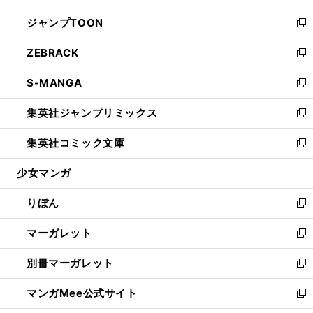
開
ウ
ン
ウ
し
ジャンプTOON
く
で
ド
ィ
い
新
開
ウ
ン
ウ
し
ZEBRACK
く
で
ド
ィ
い
新
開
ウ
ン
ウ
し
S-MANGA
く
で
ド
ィ
い
新
開
ウ
ン
ウ
し
集英社ジャンプリミックス
く
で
ド
ィ
い
新
開
ウ
ン
ウ
し
集英社コミック文庫
く
で
ド
ィ
い
新
開
ウ
ン
ウ
し
少女マンガ
く
で
ド
ィ
い
開
ウ
ン
ウ
りぼん
く
で
ド
ィ
新
開
ウ
ン
し
マーガレット
く
で
ド
い
新
開
ウ
ウ
し
別冊マーガレット
く
で
ィ
い
新
開
ン
ウ
し
マンガMee公式サイト
く
ド
ィ
い
新
ウ
ン
ウ
し