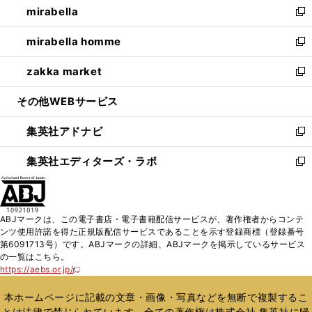
mirabella
く
で
ド
ィ
い
新
開
ウ
ン
ウ
し
mirabella homme
く
で
ド
ィ
い
新
開
ウ
ン
ウ
し
zakka market
く
で
ド
ィ
い
新
開
ウ
ン
ウ
し
その他WEBサービス
く
で
ド
ィ
い
開
ウ
ン
ウ
集英社アドナビ
く
で
ド
ィ
新
開
ウ
ン
し
集英社エディターズ・ラボ
く
で
ド
い
新
開
ウ
ウ
し
く
で
ィ
い
開
ン
ウ
ABJマークは、この電子書店・電子書籍配信サービスが、著作権者からコンテ
く
ド
ィ
ンツ使用許諾を得た正規版配信サービスであることを示す登録商標（登録番号
ウ
ン
第6091713号）です。ABJマークの詳細、ABJマークを掲示しているサービス
で
ド
の一覧はこちら。
開
ウ
https://aebs.or.jp/
新
く
で
し
い
開
本ホームページに記載の文章・画像・写真などを無断で複製するこ
ウ
く
とは法律で禁じられています。全ての著作権は株式会社 集英社に帰