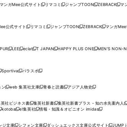
い
ウ
い
ウ
い
ウ
い
ウ
ウ
ド
ウ
ウ
ウ
マンガMee公式サイト
リマコミ
ジャンプTOON
ZEBRACK
マン
新
新
新
新
ウ
ィ
ウ
ィ
ウ
ィ
ウ
で
で
ウ
で
で
で
し
し
し
し
し
ィ
ン
ィ
ン
ィ
ン
ィ
開
開
で
開
開
開
い
い
い
い
い
ン
ド
ン
ド
ン
ド
ン
く
く
開
く
く
く
ウ
ウ
ウ
ウ
ウ
ド
ウ
ド
ウ
ド
ウ
ド
ee公式サイト
リマコミ
ジャンプTOON
ZEBRACK
マンガMeet
く
新
新
新
新
ィ
ィ
ィ
ィ
ィ
ウ
で
ウ
で
ウ
で
ウ
し
し
し
し
ン
ン
ン
ン
ン
で
開
で
開
で
開
で
い
い
い
い
ド
ド
ド
ド
ド
開
く
開
く
開
く
開
ウ
ウ
ウ
ウ
ウ
ウ
ウ
ウ
ウ
PUR
LEE
eclat
T JAPAN
HAPPY PLUS ONE
MEN'S NON-
く
く
く
く
新
新
新
新
新
ィ
ィ
ィ
ィ
で
で
で
で
で
し
し
し
し
し
ン
ン
ン
ン
開
開
開
開
開
い
い
い
い
い
ド
ド
ド
ド
く
く
く
く
く
ウ
ウ
ウ
ウ
ウ
ウ
ウ
ウ
ウ
Sportiva
パラスポ
新
新
ィ
ィ
ィ
ィ
ィ
で
で
で
で
し
し
し
ン
ン
ン
ン
ン
開
開
開
開
い
い
い
ド
ド
ド
ド
ド
ョン
web 集英社文庫
青春と読書
アジア人物史
く
く
く
く
新
新
新
新
ウ
ウ
ウ
ウ
ウ
ウ
ウ
ウ
し
し
し
し
ィ
ィ
ィ
で
で
で
で
で
い
い
い
い
ン
ン
ン
集英社ビジネス書
集英社新書
集英社新書プラス - 知の水先案内人
開
開
開
開
開
新
新
新
ウ
ウ
ウ
ウ
ド
ド
ド
kotoba
e!集英社
情報・知識＆オピニオン imidas
く
く
く
く
く
新
し
新
し
新
ィ
ィ
ィ
ィ
ウ
ウ
ウ
し
し
い
し
い
し
ン
ン
ン
ン
で
で
で
い
い
ウ
い
ウ
い
ド
ド
ド
ド
ンジ文庫
シフォン文庫
ダッシュエックス文庫公式サイト
JUMP 
開
開
開
新
新
新