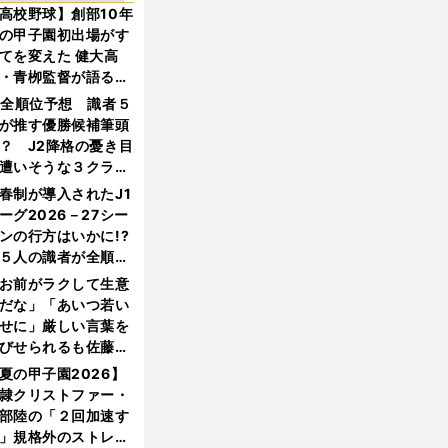
高校野球】創部10年
の甲子園初出場がす
てを変えた 健大高
・青栁監督が語る
機動破壊」はこうし
1全順位予想 識者５
生まれた
が推す優勝候補筆頭
？ J2降格の憂き目
遭いそうな３クラブ
は？
春制が導入されたJ1
ーグ2026－27シー
ンの行方はいかに!?
５人の識者が全順位
大胆予想
お前がラクして生意
だな」「あいつ若い
せに」厳しい言葉を
びせられるも佐藤慎
郎が貫いた誇りとフ
夏の甲子園2026】
ンへの思い
隷クリストファー・
部陸の「２回加速す
」規格外のストレー