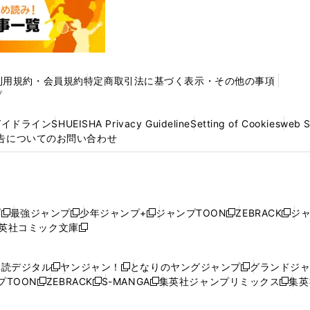
利用規約・会員規約
特定商取引法に基づく表示・その他の事項
プ
ガイドライン
SHUEISHA Privacy Guideline
Setting of Cookies
web 
告についてのお問い合わせ
プ
最強ジャンプ
少年ジャンプ+
ジャンプTOON
ZEBRACK
ジ
新
新
新
新
新
英社コミック文庫
し
新
し
し
し
し
い
い
し
い
い
い
ウ
ウ
い
ウ
ウ
ウ
購読デジタル
ヤンジャン！
となりのヤングジャンプ
グランドジ
新
新
新
ィ
ィ
ウ
ィ
ィ
ィ
プTOON
ZEBRACK
S-MANGA
集英社ジャンプリミックス
集英
新
し
新
し
新
し
新
ン
ン
ィ
ン
ン
ン
し
い
し
い
し
い
し
ド
ド
ン
ド
ド
ド