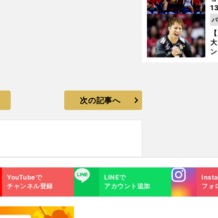
1
ら
バ
の
【
大
ン
か
さ
次の記事へ
Instagra
LINE
YouTubeで
LINEで
Inst
m
チャンネル登録
アカウント追加
フォ