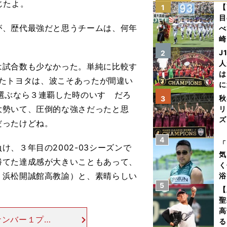
じたよ。
【
1
目
が、歴代最強だと思うチームは、何年
べ
崎
「
J
2
て
人
試合数も少なかった。単純に比較す
は
覇したトヨタは、波こそあったが間違い
に
選ぶなら３連覇した時のいすゞだろ
と
秋
3
大勢いて、圧倒的な強さだったと思
リ
ズ
だったけどね。
4
を
「
、３年目の2002-03シーズンで
気
勝てた達成感が大きいこともあって、
く
・浜松開誠館高教諭）と、素晴らしい
浴
5
太
【
ァ
聖
高
ナンバー１プレ
る