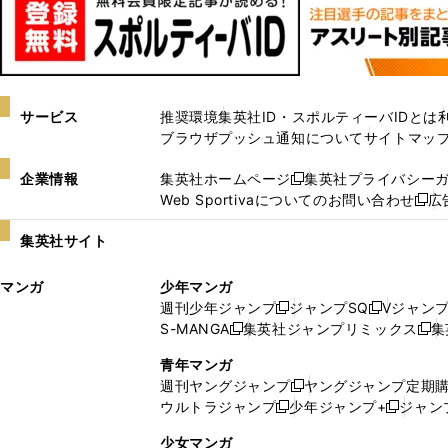
サービス
推奨環境
集英社ID・スポルティーバIDとは
ブラウザプッシュ通知について
サイトマッ
企業情報
集英社ホームページ
集英社プライバシー
新
Web Sportivaについてのお問い合わせ
広
し
新
い
し
集英社サイト
ウ
い
ィ
ウ
マンガ
少年マンガ
ン
ィ
週刊少年ジャンプ
ジャンプSQ
Vジャン
ド
ン
新
新
S-MANGA
集英社ジャンプリミックス
集
ウ
ド
新
し
し
新
で
ウ
し
い
い
し
青年マンガ
開
で
い
ウ
ウ
い
週刊ヤングジャンプ
ヤングジャンプ定期
新
く
開
ウ
ィ
ィ
ウ
ウルトラジャンプ
少年ジャンプ+
ジャン
新
し
新
く
ィ
ン
ン
ィ
し
い
し
ン
ド
ド
ン
少女マンガ