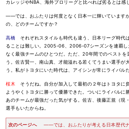
カレッジやNBA、海外プロリーグと比べれば劣るとは感
――では、おふたりは何度となく日本一に輝いています
の、どのチームですか？
高橋
それぞれスタイルも時代も違う、日本リーグ時代は
ることは難しい。2005-06、2006-07シーズンを連
なく最強チームのひとつだ。ただ、20年間でのベストを
う。佐古賢一、南山真、才能溢れる若くてうまい選手が
う。私がトヨタにいた時代は、アイシンが常にライバル
桜木
そうだね。自分が加入して最初の２年はトヨタに負け
ようやくトヨタに勝って優勝できた。ついにライバルに
あのチームが最強だった気がする。佐古、後藤正規（現
選手もいたからね。
次のページへ
――では、おふたりが考える日本歴代