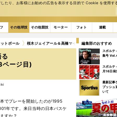
たり、お客様にお勧めの広告を表⽰する⽬的で Cookie を使⽤す
フ
その他球技
その他競技
モーター
フォト
連載
ケットボール
桜木ジェイアール＆高橋マイケルが語る「日本バス
編集部のおすすめ
スポルテ
語る
集号 Vol
3ページ目)
スポルテ
月16日発
最新記事
ki
プッシュ
いて
本でプレーを開始したのが1995
001年です。来日当時の日本バスケ
いますか？