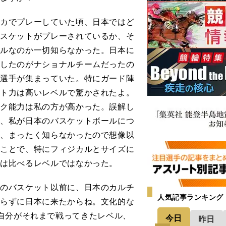
カでプレーしていた頃、日本ではど
バスケットがプレーされているか、そ
ベルなのか一切知らなかった。日本に
ーしたのがナショナルチームだったの
プ選手が集まっていた。特にガード陣
ート力は高いレベルで驚かされたよ。
ック能力は私の方が高かった。誤解し
は、私が日本のバスケットボールにつ
無、まったく知らなかったので想像以
うことで、特にフィジカルとサイズに
とは比べるレベルではなかった。
のバスケット以前に、日本のカルチ
人気記事ランキング
知らずに日本に来たからね。文化的な
自分がそれまで戦ってきたレベル、
今日
昨日