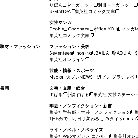
い
ウ
い
ド
ウ
ウ
ド
りぼん
マーガレット
別冊マーガレット
新
新
新
ウ
ィ
ウ
ウ
で
で
ウ
S-MANGA
集英社コミック文庫
し
新
し
新
ィ
ン
ィ
で
開
開
で
い
し
い
し
ン
ド
ン
女性マンガ
開
く
く
開
ウ
い
ウ
い
ド
ウ
ド
Cookie
Cocohana
office YOU
マンガM
く
く
新
新
新
ィ
ウ
ィ
ウ
ウ
で
ウ
集英社コミック文庫
し
新
し
し
ン
ィ
ン
ィ
で
開
で
い
し
い
い
ド
ン
ド
ン
取材・ファッション
ファッション・美容
開
く
開
ウ
い
ウ
ウ
ウ
ド
ウ
ド
Seventeen
non-no
BAILA
MAQUIA
S
く
く
新
新
新
新
ィ
ウ
ィ
ィ
で
ウ
で
ウ
集英社オンライン
し
新
し
し
し
ン
ィ
ン
ン
開
で
開
で
い
し
い
い
い
ド
ン
ド
ド
芸能・情報・スポーツ
く
開
く
開
ウ
い
ウ
ウ
ウ
ウ
ド
ウ
ウ
Myojo
週プレNEWS
週プレ グラジャパ!
く
く
新
新
新
ィ
ウ
ィ
ィ
ィ
で
ウ
で
で
し
し
ン
ィ
ン
ン
ン
書籍
文芸・文庫・総合
開
で
開
開
い
い
ド
ン
ド
ド
ド
すばる
小説すばる
集英社 文芸ステーシ
く
開
く
く
新
新
ウ
ウ
ウ
ド
ウ
ウ
ウ
く
し
し
ィ
ィ
学芸・ノンフィクション・新書
で
ウ
で
で
で
い
い
ン
ン
集英社学芸部 - 学芸・ノンフィクション
開
で
開
開
開
新
ウ
ウ
ド
ド
1日5分で、明日は変わる よみタイ yomitai
く
開
く
く
く
し
新
ィ
ィ
ウ
ウ
く
い
ン
ン
ライトノベル・ノベライズ
で
で
ウ
ド
ド
集英社Webマガジン コバルト
集英社オレ
開
開
新