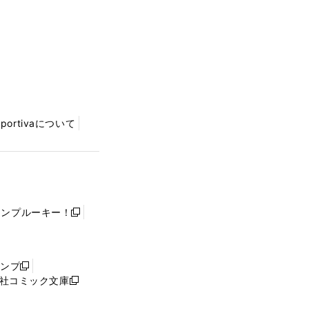
Sportivaについて
ャンプルーキー！
新
し
い
ウ
ャンプ
新
ィ
社コミック文庫
し
新
ン
い
し
ド