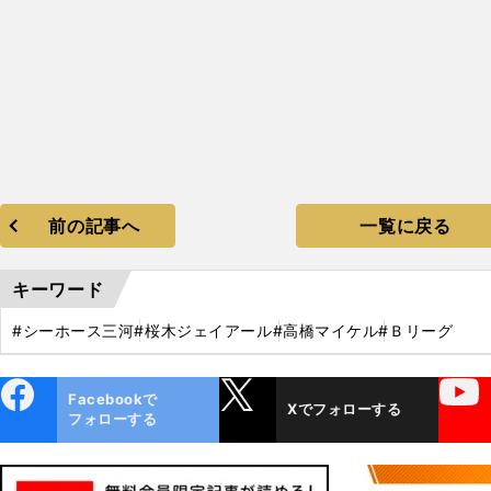
前の記事へ
一覧に戻る
キーワード
#シーホース三河
#桜木ジェイアール
#高橋マイケル
#Ｂリーグ
ebo
X
YouTube
Facebookで
Xでフォローする
ok
フォローする