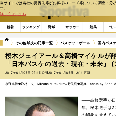
当サイトでは当社の提携先等がお客様のニーズ等について調査・分析し
web Sportiva (webスポルティーバ)
す。
詳しくはこちら
新着
ランキング
野球
サッカー
競馬
ゴル
we
その他球技の記事一覧
バスケットボール
国内バス
b
ス
桜木ジェイアール＆高橋マイケルが
ポ
ル
「日本バスケの過去・現在・未来」 (
テ
2017年01月05日 07:45 公開
2017年01月05日 12:14 更新
ィ
ー
バ
水野光博●取材・文 Mizuno Mitsuhiro
佐野美樹●写真 photo by Sano Mi
――高橋選手が日
年。桜木選手は2
の印象を覚えて