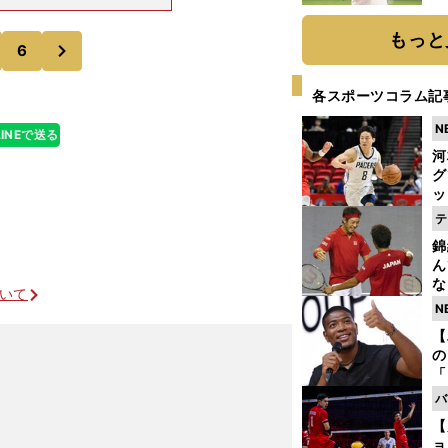
いい選手だった
ト
。ただ、誰が一
く
もっと
次
6
各スポーツコラム記
N
LINEで送る
河
グ
ッ
り
テ
糧
錦
は
ん
な
ついて
情
N
迷
【
の
「
ト
バ
と
【
ョ