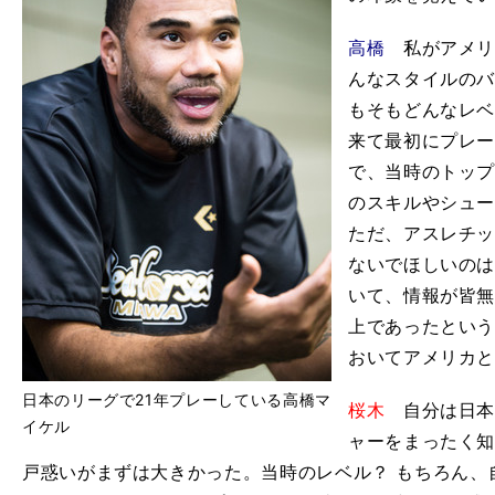
高橋
私がアメリ
んなスタイルの
もそもどんなレ
来て最初にプレ
で、当時のトッ
のスキルやシュ
ただ、アスレチ
ないでほしいの
いて、情報が皆
上であったとい
おいてアメリカ
日本のリーグで21年プレーしている高橋マ
桜木
自分は日本
イケル
ャーをまったく
戸惑いがまずは大きかった。当時のレベル？ もちろん、