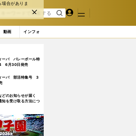
る場合がありま
マイペ
閉じ
検索
メニュ
ー
る
す
ジ
る
動画
インフォ
ケの過去・現在・未来」
3ページ目
ィーバ バレーボール特
.4 6月30日発売
ィーバ 部活特集号 3
売
などのお知らせが届く
通知を受け取る方法につ