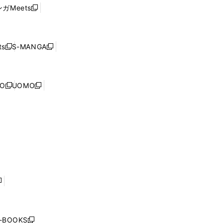
ウ
い
ウ
ガMeets
新
ィ
ウ
で
し
ン
ィ
開
い
ド
ン
く
ウ
ウ
ド
s
S-MANGA
新
新
ィ
で
ウ
し
し
ン
開
で
い
い
ド
く
開
ウ
ウ
ウ
NO
UOMO
く
新
新
ィ
ィ
で
し
し
ン
ン
開
い
い
ド
ド
く
ウ
ウ
ウ
ウ
ィ
ィ
で
で
ン
ン
開
開
ド
ド
く
く
ウ
ウ
で
で
開
開
く
く
し
い
ウ
j-BOOKS
新