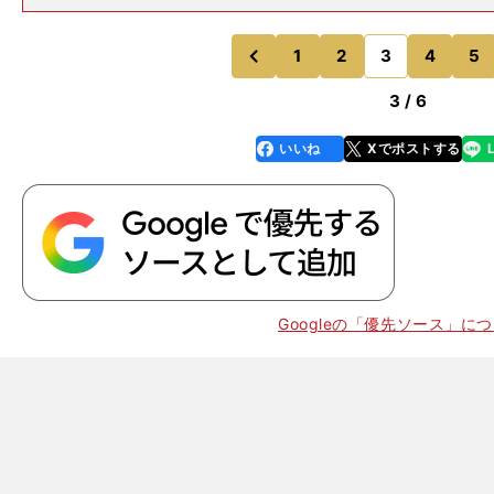
ーヤーは誰ですか？高橋 チームメイトとして、佐古も
し、折茂武彦（現・レバンガ北海道）もいい選手だった
番かを決めるとなるとな
1
2
3
4
5
のページへ
のページへ
前
3 / 6
いいね
Xでポストする
line
faceboo
x
k
Googleの「優先ソース」に