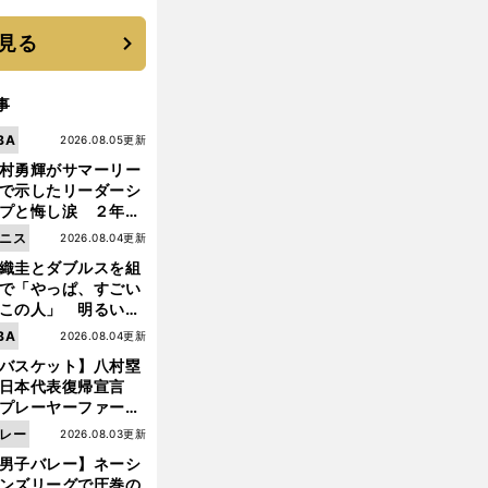
 それでもプロではな
大学進学を選ぶ理由
見る
事
BA
2026.08.05更新
村勇輝がサマーリー
で示したリーダーシ
プと悔し涙 ２年ぶ
の日本代表の舞台を
ニス
2026.08.04更新
に３年目のNBA挑戦
織圭とダブルスを組
続く
で「やっぱ、すごい
この人」 明るい表
と言葉で内山靖崇の
BA
2026.08.04更新
いを払ってくれた
バスケット】八村塁
日本代表復帰宣言
プレーヤーファース
」を説き続けた信念
レー
2026.08.03更新
前
日本協会の変化
へ
男子バレー】ネーシ
ンズリーグで圧巻の