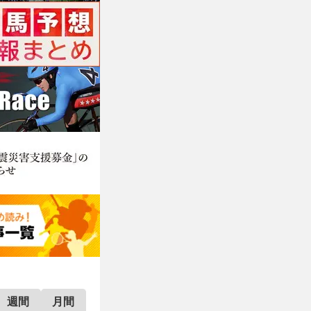
週間
月間