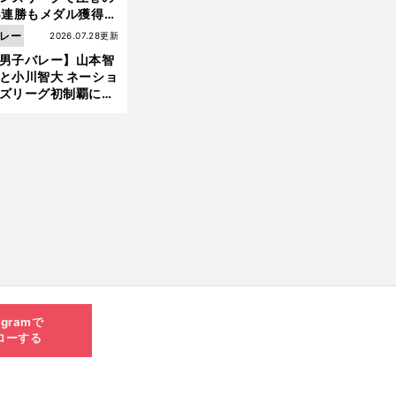
3連勝もメダル獲得な
ず 五輪を目指す日本
レー
2026.07.28更新
現在地
男子バレー】山本智
と小川智大 ネーショ
ズリーグ初制覇に欠
せない「ボール落と
ない」技術
agramで
ローする