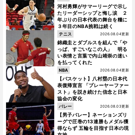
河村勇輝がサマーリーグで示し
たリーダーシップと悔し涙 ２
年ぶりの日本代表の舞台を糧に
３年目のNBA挑戦は続く
テニス
2026.08.04更新
錦織圭とダブルスを組んで「や
っぱ、すごいなこの人」 明る
い表情と言葉で内山靖崇の迷い
を払ってくれた
NBA
2026.08.04更新
【バスケット】八村塁の日本代
表復帰宣言 「プレーヤーファー
スト」を説き続けた信念と日本
協会の変化
バレー
2026.08.03更新
【男子バレー】ネーションズリ
ーグで圧巻の13連勝もメダル獲
得ならず 五輪を目指す日本の現
在地