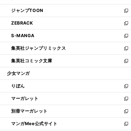
開
ウ
ン
ウ
し
ジャンプTOON
く
で
ド
ィ
い
新
開
ウ
ン
ウ
し
ZEBRACK
く
で
ド
ィ
い
新
開
ウ
ン
ウ
し
S-MANGA
く
で
ド
ィ
い
新
開
ウ
ン
ウ
し
集英社ジャンプリミックス
く
で
ド
ィ
い
新
開
ウ
ン
ウ
し
集英社コミック文庫
く
で
ド
ィ
い
新
開
ウ
ン
ウ
し
少女マンガ
く
で
ド
ィ
い
開
ウ
ン
ウ
りぼん
く
で
ド
ィ
新
開
ウ
ン
し
マーガレット
く
で
ド
い
新
開
ウ
ウ
し
別冊マーガレット
く
で
ィ
い
新
開
ン
ウ
し
マンガMee公式サイト
く
ド
ィ
い
新
ウ
ン
ウ