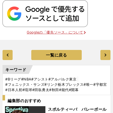
Googleの「優先ソース」について
一覧に戻る
キーワード
#Bリーグ
#NBA
#アシスト
#アルバルク東京
#フェニックス・サンズ
#リンク栃木ブレックス
#唯一
#宇都宮
#日本人初
#琉球
#田臥勇太
#秋田
#能代
#開幕
編集部のおすすめ
スポルティーバ バレーボール