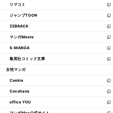
し
リマコミ
で
ド
ィ
い
新
開
ウ
ン
ウ
し
ジャンプTOON
く
で
ド
ィ
い
新
開
ウ
ン
ウ
し
ZEBRACK
く
で
ド
ィ
い
新
開
ウ
ン
ウ
し
マンガMeets
く
で
ド
ィ
い
新
開
ウ
ン
ウ
し
S-MANGA
く
で
ド
ィ
い
新
開
ウ
ン
ウ
し
集英社コミック文庫
く
で
ド
ィ
い
新
開
ウ
ン
ウ
し
女性マンガ
く
で
ド
ィ
い
開
ウ
ン
ウ
Cookie
く
で
ド
ィ
新
開
ウ
ン
し
Cocohana
く
で
ド
い
新
開
ウ
ウ
し
office YOU
く
で
ィ
い
新
開
ン
ウ
し
マンガMee公式サイト
く