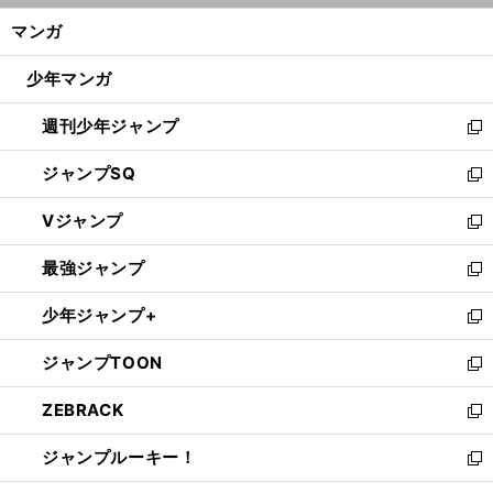
ン
く/
マンガ
ド
閉
ウ
じ
少年マンガ
で
る
開
週刊少年ジャンプ
く
新
し
ジャンプSQ
い
新
ウ
し
Vジャンプ
ィ
い
新
ン
ウ
し
最強ジャンプ
ド
ィ
い
新
ウ
ン
ウ
し
少年ジャンプ+
で
ド
ィ
い
新
開
ウ
ン
ウ
し
ジャンプTOON
く
で
ド
ィ
い
新
開
ウ
ン
ウ
し
ZEBRACK
く
で
ド
ィ
い
新
開
ウ
ン
ウ
し
ジャンプルーキー！
く
で
ド
ィ
い
新
開
ウ
ン
ウ
し