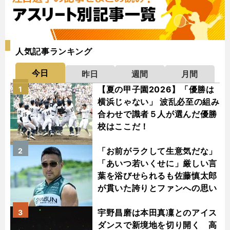
人気記事ランキング
今日
昨日
週間
月間
【夏の甲子園2026】「優勝は
1
横浜じゃない」 波乱必至の組み
合わせで識者５人が選んだ優勝
校はここだ！
「お前がラクして生意気だな」
2
「あいつ若いくせに」厳しい言
葉を浴びせられるも佐藤慎太郎
が貫いた誇りとファンへの思い
宇野昌磨は本田真凜とのアイス
3
ダンスで新境地を切り開く 高