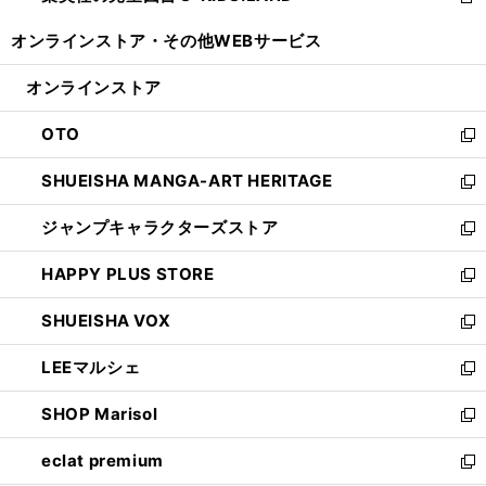
新
開
ウ
ウ
し
オンラインストア・
その他WEBサービス
く
で
ィ
い
開
ン
ウ
オンラインストア
く
ド
ィ
ウ
ン
OTO
で
ド
新
開
ウ
し
SHUEISHA MANGA-ART HERITAGE
く
で
い
新
開
ウ
し
ジャンプキャラクターズストア
く
ィ
い
新
ン
ウ
し
HAPPY PLUS STORE
ド
ィ
い
新
ウ
ン
ウ
し
SHUEISHA VOX
で
ド
ィ
い
新
開
ウ
ン
ウ
し
LEEマルシェ
く
で
ド
ィ
い
新
開
ウ
ン
ウ
し
SHOP Marisol
く
で
ド
ィ
い
新
開
ウ
ン
ウ
し
eclat premium
く
で
ド
ィ
い
新
開
ウ