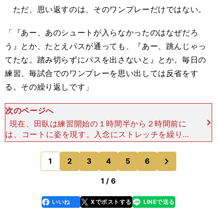
ただ、思い返すのは、そのワンプレーだけではない。
「『あー、あのシュートが入らなかったのはなぜだろ
う』とか、たとえパスが通っても、『あー、跳んじゃっ
てたな。踏み切らずにパスを出さないと』とか。毎日の
練習、毎試合でのワンプレーを思い出しては反省をす
る。その繰り返しです」
次のページへ
現在、田臥は練習開始の１時間半から２時間前に
は、コートに姿を現す。入念にストレッチを繰り返
し、練習に臨み、練習後のケアも誰よりも時間をか
け、つまり、誰よりも長く体育館にいる。 なぜ、
次
1
2
3
4
5
6
のページへ
そこまでバスケッ
1 / 6
いいね
Xでポストする
LINEで送る
line
faceboo
x
k