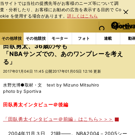
当サイトでは当社の提携先等がお客様のニーズ等について調
査・分析したり、お客様にお勧めの広告を表⽰する⽬的で Co
閉じ
okie を使⽤する場合があります。
詳しくはこちら
る
マイペ
web Sportiva (webスポルティーバ)
検索
メニュ
we
ー
その他球技の記事一覧
バスケットボール
国内バス
b
ジ
その他球技
その他競技
モーター
フォト
連載
動
ス
田臥勇太、36歳の今も
ポ
「NBAサンズでの、あのワンプレーを考え
ル
る」
テ
ィ
2017年01月04日 11:45 公開
2017年01月05日 12:16 更新
ー
バ
水野光博●取材・文 text by Mizuno Mitsuhiro
photo by Sportiva
田臥勇太インタビュー＠後編
「田臥勇太インタビュー＠前編」はこちら＞＞＞
2004年11月３日、21時――。NBA2004－2005シー