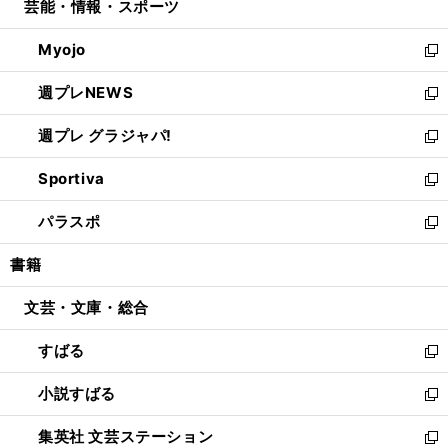
芸能・情報・スポーツ
く
で
ド
ィ
い
開
ウ
ン
ウ
Myojo
く
で
ド
ィ
新
開
ウ
ン
し
週プレNEWS
く
で
ド
い
新
開
ウ
ウ
し
週プレ グラジャパ!
く
で
ィ
い
新
開
ン
ウ
し
Sportiva
く
ド
ィ
い
新
ウ
ン
ウ
し
パラスポ
で
ド
ィ
い
新
開
ウ
ン
ウ
し
書籍
く
で
ド
ィ
い
開
ウ
ン
ウ
文芸・文庫・総合
く
で
ド
ィ
開
ウ
ン
すばる
く
で
ド
新
開
ウ
し
小説すばる
く
で
い
新
開
ウ
し
集英社 文芸ステーション
く
ィ
い
新