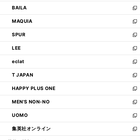
開
ウ
し
BAILA
く
ィ
い
新
ン
ウ
し
MAQUIA
ド
ィ
い
新
ウ
ン
ウ
し
SPUR
で
ド
ィ
い
新
開
ウ
ン
ウ
し
LEE
く
で
ド
ィ
い
新
開
ウ
ン
ウ
し
eclat
く
で
ド
ィ
い
新
開
ウ
ン
ウ
し
T JAPAN
く
で
ド
ィ
い
新
開
ウ
ン
ウ
し
HAPPY PLUS ONE
く
で
ド
ィ
い
新
開
ウ
ン
ウ
し
MEN'S NON-NO
く
で
ド
ィ
い
新
開
ウ
ン
ウ
し
UOMO
く
で
ド
ィ
い
新
開
ウ
ン
ウ
し
集英社オンライン
く
で
ド
ィ
い
新
開
ウ
ン
ウ
し