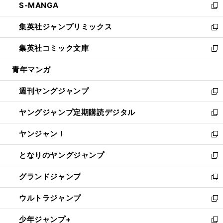
S-MANGA
く
で
ド
ィ
い
新
開
ウ
ン
ウ
し
集英社ジャンプリミックス
く
で
ド
ィ
い
新
開
ウ
ン
ウ
し
集英社コミック文庫
く
で
ド
ィ
い
新
開
ウ
ン
ウ
し
青年マンガ
く
で
ド
ィ
い
開
ウ
ン
ウ
週刊ヤングジャンプ
く
で
ド
ィ
新
開
ウ
ン
し
ヤングジャンプ定期購読デジタル
く
で
ド
い
新
開
ウ
ウ
し
ヤンジャン！
く
で
ィ
い
新
開
ン
ウ
し
となりのヤングジャンプ
く
ド
ィ
い
新
ウ
ン
ウ
し
グランドジャンプ
で
ド
ィ
い
新
開
ウ
ン
ウ
し
ウルトラジャンプ
く
で
ド
ィ
い
新
開
ウ
ン
ウ
し
少年ジャンプ+
く
で
ド
ィ
い
新