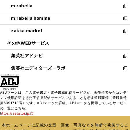
ン
ウ
し
mirabella
く
で
ド
ィ
い
新
開
ウ
ン
ウ
し
mirabella homme
く
で
ド
ィ
い
新
開
ウ
ン
ウ
し
zakka market
く
で
ド
ィ
い
新
開
ウ
ン
ウ
し
その他WEBサービス
く
で
ド
ィ
い
開
ウ
ン
ウ
集英社アドナビ
く
で
ド
ィ
新
開
ウ
ン
し
集英社エディターズ・ラボ
く
で
ド
い
新
開
ウ
ウ
し
く
で
ィ
い
開
ン
ウ
ABJマークは、この電子書店・電子書籍配信サービスが、著作権者からコンテ
く
ド
ィ
ンツ使用許諾を得た正規版配信サービスであることを示す登録商標（登録番号
ウ
ン
第6091713号）です。ABJマークの詳細、ABJマークを掲示しているサービス
で
ド
の一覧はこちら。
開
ウ
https://aebs.or.jp/
新
く
で
し
い
開
本ホームページに記載の文章・画像・写真などを無断で複製するこ
ウ