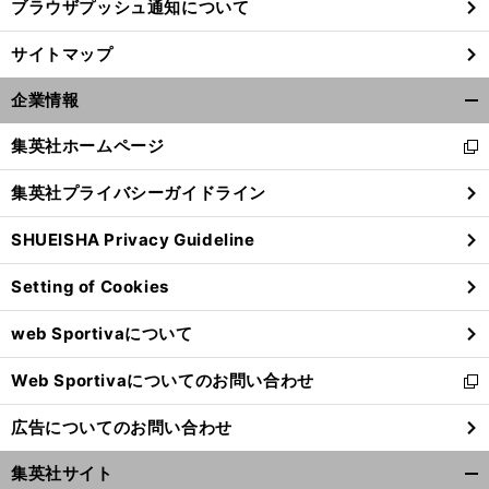
ブラウザプッシュ通知について
。
や
、
前
サイトマップ
へ
企業情報
開
く/
集英社ホームページ
新
閉
し
じ
集英社プライバシーガイドライン
い
る
ウ
SHUEISHA Privacy Guideline
ィ
ン
Setting of Cookies
ド
ウ
web Sportivaについて
で
開
Web Sportivaについてのお問い合わせ
く
新
し
広告についてのお問い合わせ
い
ウ
集英社サイト
ィ
開