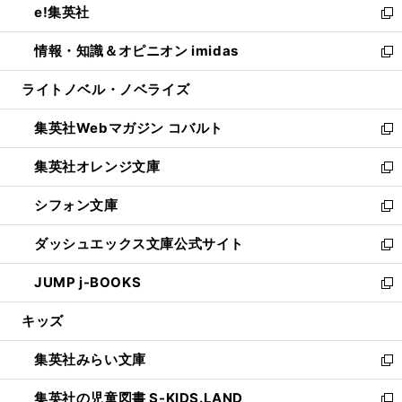
e!集英社
く
で
ド
ィ
い
新
開
ウ
ン
ウ
し
情報・知識＆オピニオン imidas
く
で
ド
ィ
い
新
開
ウ
ン
ウ
し
ライトノベル・ノベライズ
く
で
ド
ィ
い
開
ウ
ン
ウ
集英社Webマガジン コバルト
く
で
ド
ィ
新
開
ウ
ン
し
集英社オレンジ文庫
く
で
ド
い
新
開
ウ
ウ
し
シフォン文庫
く
で
ィ
い
新
開
ン
ウ
し
ダッシュエックス文庫公式サイト
く
ド
ィ
い
新
ウ
ン
ウ
し
JUMP j-BOOKS
で
ド
ィ
い
新
開
ウ
ン
ウ
し
キッズ
く
で
ド
ィ
い
開
ウ
ン
ウ
集英社みらい文庫
く
で
ド
ィ
新
開
ウ
ン
し
集英社の児童図書 S-KIDS.LAND
く
で
ド
い