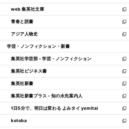
ン
ウ
し
web 集英社文庫
ド
ィ
い
新
ウ
ン
ウ
し
青春と読書
で
ド
ィ
い
新
開
ウ
ン
ウ
し
アジア人物史
く
で
ド
ィ
い
新
開
ウ
ン
ウ
し
学芸・ノンフィクション・新書
く
で
ド
ィ
い
開
ウ
ン
ウ
集英社学芸部 - 学芸・ノンフィクション
く
で
ド
ィ
新
開
ウ
ン
し
集英社ビジネス書
く
で
ド
い
新
開
ウ
ウ
し
集英社新書
く
で
ィ
い
新
開
ン
ウ
し
集英社新書プラス - 知の水先案内人
く
ド
ィ
い
新
ウ
ン
ウ
し
1日5分で、明日は変わる よみタイ yomitai
で
ド
ィ
い
新
開
ウ
ン
ウ
し
kotoba
く
で
ド
ィ
い
新
開
ウ
ン
ウ
し