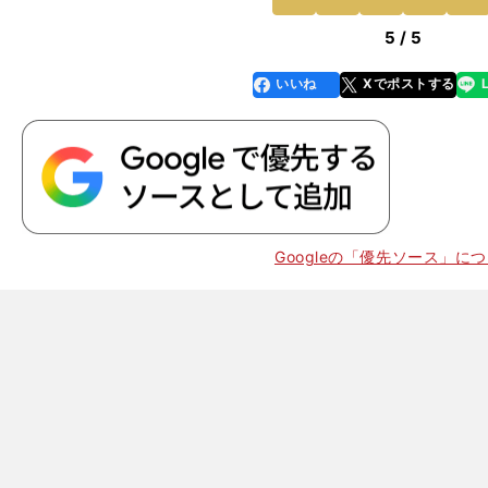
前
5 / 5
いいね
Xでポストする
line
faceboo
x
k
Googleの「優先ソース」に