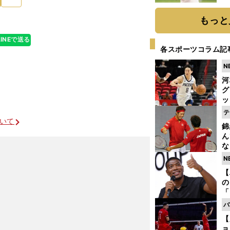
ト
く
もっと
LINEで送る
各スポーツコラム記
N
河
グ
ッ
り
テ
糧
ついて
錦
は
ん
な
情
N
迷
【
の
「
ト
バ
と
【
ョ