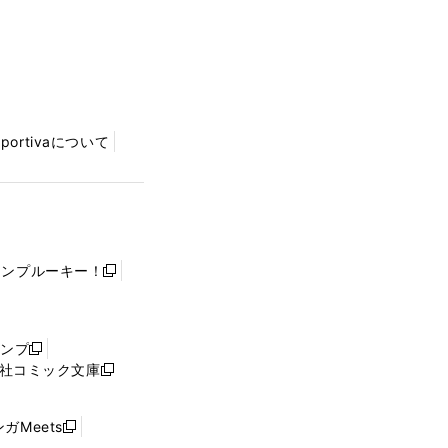
Sportivaについて
ャンプルーキー！
新
し
い
ウ
ャンプ
新
ィ
社コミック文庫
し
新
ン
い
し
ド
ウ
い
ウ
ガMeets
新
ィ
ウ
で