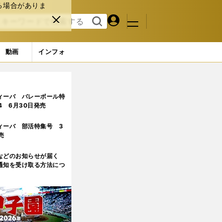
る場合がありま
マイペ
閉じ
検索
メニュ
ー
る
す
ジ
る
動画
インフォ
ない」
5ページ目
ィーバ バレーボール特
.4 6月30日発売
ィーバ 部活特集号 3
売
などのお知らせが届く
通知を受け取る方法につ