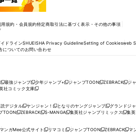
利用規約・会員規約
特定商取引法に基づく表示・その他の事項
プ
ガイドライン
SHUEISHA Privacy Guideline
Setting of Cookies
web 
告についてのお問い合わせ
プ
最強ジャンプ
少年ジャンプ+
ジャンプTOON
ZEBRACK
ジ
新
新
新
新
新
英社コミック文庫
し
新
し
し
し
し
い
い
し
い
い
い
ウ
ウ
い
ウ
ウ
ウ
購読デジタル
ヤンジャン！
となりのヤングジャンプ
グランドジ
新
新
新
ィ
ィ
ウ
ィ
ィ
ィ
プTOON
ZEBRACK
S-MANGA
集英社ジャンプリミックス
集英
新
し
新
し
新
し
新
ン
ン
ィ
ン
ン
ン
し
い
し
い
し
い
し
ド
ド
ン
ド
ド
ド
い
ウ
い
ウ
い
ウ
い
ウ
ウ
ド
ウ
ウ
ウ
マンガMee公式サイト
リマコミ
ジャンプTOON
ZEBRACK
マン
新
新
新
新
ウ
ィ
ウ
ィ
ウ
ィ
ウ
で
で
ウ
で
で
で