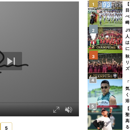
【
1
目
べ
崎
「
J
2
て
人
は
に
と
秋
3
リ
ズ
4
を
「
気
く
浴
5
太
【
ァ
聖
高
る
5