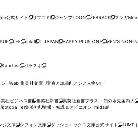
し
し
し
し
し
ィ
ン
ィ
ン
ィ
ン
ィ
開
開
で
開
開
開
い
い
い
い
い
ン
ド
ン
ド
ン
ド
ン
く
く
開
く
く
く
ウ
ウ
ウ
ウ
ウ
ド
ウ
ド
ウ
ド
ウ
ド
ee公式サイト
リマコミ
ジャンプTOON
ZEBRACK
マンガMeet
く
新
新
新
新
ィ
ィ
ィ
ィ
ィ
ウ
で
ウ
で
ウ
で
ウ
し
し
し
し
ン
ン
ン
ン
ン
で
開
で
開
で
開
で
い
い
い
い
ド
ド
ド
ド
ド
開
く
開
く
開
く
開
ウ
ウ
ウ
ウ
ウ
ウ
ウ
ウ
ウ
PUR
LEE
eclat
T JAPAN
HAPPY PLUS ONE
MEN'S NON-
く
く
く
く
新
新
新
新
新
ィ
ィ
ィ
ィ
で
で
で
で
で
し
し
し
し
し
ン
ン
ン
ン
開
開
開
開
開
い
い
い
い
い
ド
ド
ド
ド
く
く
く
く
く
ウ
ウ
ウ
ウ
ウ
ウ
ウ
ウ
ウ
Sportiva
パラスポ
新
新
ィ
ィ
ィ
ィ
ィ
で
で
で
で
し
し
し
ン
ン
ン
ン
ン
開
開
開
開
い
い
い
ド
ド
ド
ド
ド
ョン
web 集英社文庫
青春と読書
アジア人物史
く
く
く
く
新
新
新
新
ウ
ウ
ウ
ウ
ウ
ウ
ウ
ウ
し
し
し
し
ィ
ィ
ィ
で
で
で
で
で
い
い
い
い
ン
ン
ン
集英社ビジネス書
集英社新書
集英社新書プラス - 知の水先案内人
開
開
開
開
開
新
新
新
ウ
ウ
ウ
ウ
ド
ド
ド
kotoba
e!集英社
情報・知識＆オピニオン imidas
く
く
く
く
く
新
し
新
し
新
ィ
ィ
ィ
ィ
ウ
ウ
ウ
し
し
い
し
い
し
ン
ン
ン
ン
で
で
で
い
い
ウ
い
ウ
い
ド
ド
ド
ド
ンジ文庫
シフォン文庫
ダッシュエックス文庫公式サイト
JUMP 
開
開
開
新
新
新
ウ
ウ
ィ
ウ
ィ
ウ
ウ
ウ
ウ
ウ
く
く
く
し
し
し
ィ
ィ
ン
ィ
ン
ィ
で
で
で
で