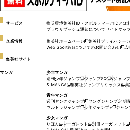
サービス
推奨環境
集英社ID・スポルティーバIDとは
ブラウザプッシュ通知について
サイトマッ
企業情報
集英社ホームページ
集英社プライバシー
新
Web Sportivaについてのお問い合わせ
広
し
新
い
し
集英社サイト
ウ
い
ィ
ウ
マンガ
少年マンガ
ン
ィ
週刊少年ジャンプ
ジャンプSQ
Vジャン
ド
ン
新
新
S-MANGA
集英社ジャンプリミックス
集
ウ
ド
新
し
し
新
で
ウ
し
い
い
し
青年マンガ
開
で
い
ウ
ウ
い
週刊ヤングジャンプ
ヤングジャンプ定期
新
く
開
ウ
ィ
ィ
ウ
ウルトラジャンプ
少年ジャンプ+
ジャン
新
し
新
く
ィ
ン
ン
ィ
し
い
し
ン
ド
ド
ン
少女マンガ
い
ウ
い
ド
ウ
ウ
ド
りぼん
マーガレット
別冊マーガレット
新
新
新
ウ
ィ
ウ
ウ
で
で
ウ
S-MANGA
集英社コミック文庫