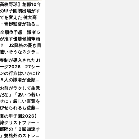
高校野球】創部10年
の甲子園初出場がす
てを変えた 健大高
・青栁監督が語る
機動破壊」はこうし
1全順位予想 識者５
生まれた
が推す優勝候補筆頭
？ J2降格の憂き目
遭いそうな３クラブ
は？
春制が導入されたJ1
ーグ2026－27シー
ンの行方はいかに!?
５人の識者が全順位
大胆予想
お前がラクして生意
だな」「あいつ若い
せに」厳しい言葉を
びせられるも佐藤慎
郎が貫いた誇りとフ
夏の甲子園2026】
ンへの思い
隷クリストファー・
部陸の「２回加速す
」規格外のストレー