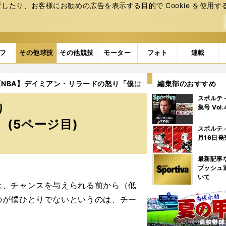
たり、お客様にお勧めの広告を表⽰する⽬的で Cookie を使⽤す
フ
その他球技
その他競技
モーター
フォト
連載
【NBA】デイミアン・リラードの怒り「僕はステファン・カリーじゃ
編集部のおすすめ
スポルテ
り
集号 Vol
(5ページ目)
スポルテ
月16日発
最新記事
プッシュ
いて
は、チャンスを与えられる前から（低
のが僕ひとりでないというのは、チー