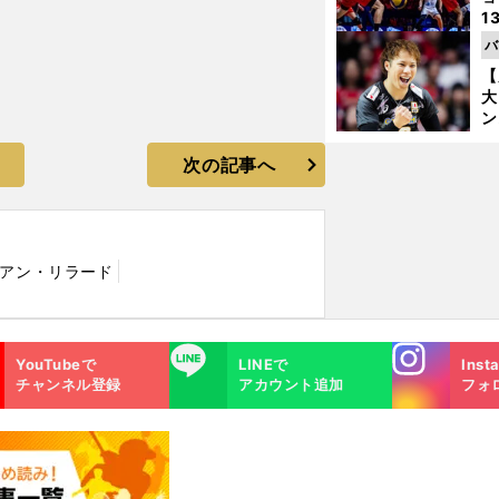
1
ら
バ
の
【
大
ン
か
さ
次の記事へ
ミアン・リラード
Instagra
LINE
YouTubeで
LINEで
Inst
m
チャンネル登録
アカウント追加
フォ