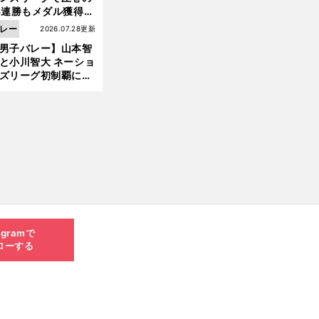
3連勝もメダル獲得な
ず 五輪を目指す日本
レー
2026.07.28更新
現在地
男子バレー】山本智
と小川智大 ネーショ
ズリーグ初制覇に欠
せない「ボール落と
ない」技術
agramで
ローする