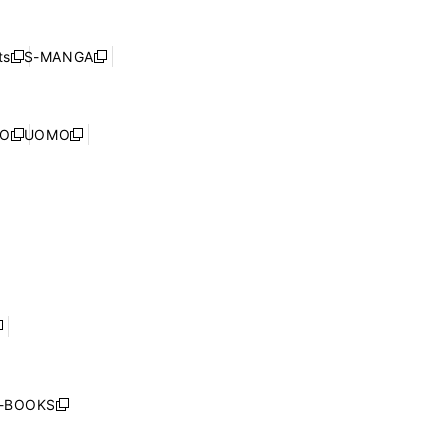
し
ン
ィ
開
い
ド
ン
く
ウ
ウ
ド
s
S-MANGA
新
新
ィ
で
ウ
し
し
ン
開
で
い
い
ド
く
開
ウ
ウ
ウ
NO
UOMO
く
新
新
ィ
ィ
で
し
し
ン
ン
開
い
い
ド
ド
く
ウ
ウ
ウ
ウ
ィ
ィ
で
で
ン
ン
開
開
ド
ド
く
く
ウ
ウ
で
で
開
開
く
く
し
い
ウ
j-BOOKS
新
ィ
し
ン