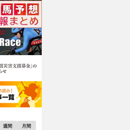
週間
月間