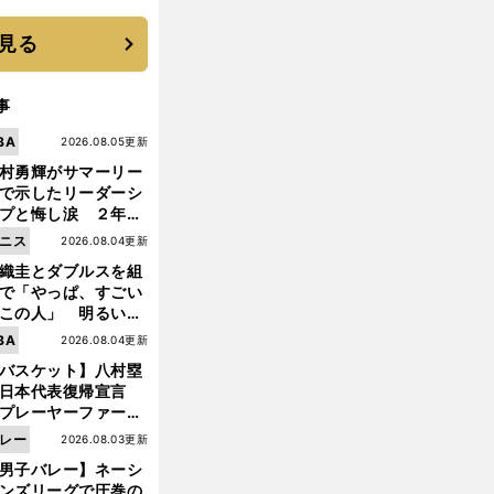
 それでもプロではな
大学進学を選ぶ理由
見る
事
BA
2026.08.05更新
村勇輝がサマーリー
で示したリーダーシ
プと悔し涙 ２年ぶ
の日本代表の舞台を
ニス
2026.08.04更新
に３年目のNBA挑戦
織圭とダブルスを組
続く
で「やっぱ、すごい
この人」 明るい表
と言葉で内山靖崇の
BA
2026.08.04更新
いを払ってくれた
バスケット】八村塁
日本代表復帰宣言
プレーヤーファース
能
ス
」
」を説き続けた信念
代工で控え選手だった猪狩渉が「
ラムダンク奨学金
に応募した想い
レー
2026.08.03更新
日本協会の変化
男子バレー】ネーシ
ンズリーグで圧巻の