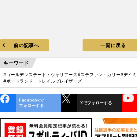
前の記事へ
一覧に戻る
キーワード
#ゴールデンステート・ウォリアーズ
#ステファン・カリー
#デイ
#ポートランド・トレイルブレイザーズ
ebo
X
YouTube
Facebookで
Xでフォローする
ok
フォローする