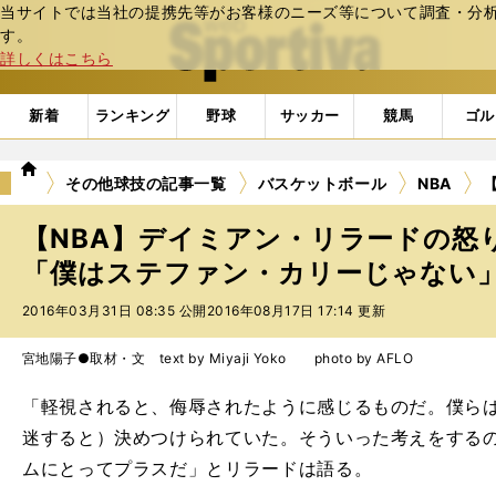
当サイトでは当社の提携先等がお客様のニーズ等について調査・分析し
web Sportiva (webスポルティーバ)
す。
詳しくはこちら
新着
ランキング
野球
サッカー
競馬
ゴル
we
その他球技の記事一覧
バスケットボール
NBA
b
ス
【NBA】デイミアン・リラードの怒
ポ
ル
「僕はステファン・カリーじゃない」 
テ
2016年03月31日 08:35 公開
2016年08月17日 17:14 更新
ィ
ー
バ
宮地陽子●取材・文 text by Miyaji Yoko photo by AFLO
「軽視されると、侮辱されたように感じるものだ。僕ら
迷すると）決めつけられていた。そういった考えをする
ムにとってプラスだ」とリラードは語る。