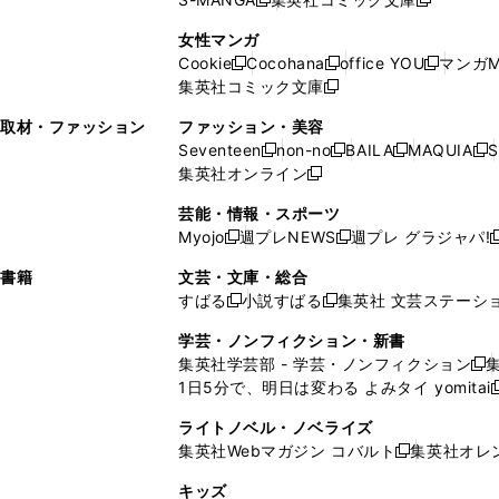
し
新
し
新
ィ
ン
ィ
で
開
開
で
い
し
い
し
ン
ド
ン
女性マンガ
開
く
く
開
ウ
い
ウ
い
ド
ウ
ド
Cookie
Cocohana
office YOU
マンガM
く
く
新
新
新
ィ
ウ
ィ
ウ
ウ
で
ウ
集英社コミック文庫
し
新
し
し
ン
ィ
ン
ィ
で
開
で
い
し
い
い
ド
ン
ド
ン
取材・ファッション
ファッション・美容
開
く
開
ウ
い
ウ
ウ
ウ
ド
ウ
ド
Seventeen
non-no
BAILA
MAQUIA
S
く
く
新
新
新
新
ィ
ウ
ィ
ィ
で
ウ
で
ウ
集英社オンライン
し
新
し
し
し
ン
ィ
ン
ン
開
で
開
で
い
し
い
い
い
ド
ン
ド
ド
芸能・情報・スポーツ
く
開
く
開
ウ
い
ウ
ウ
ウ
ウ
ド
ウ
ウ
Myojo
週プレNEWS
週プレ グラジャパ!
く
く
新
新
新
ィ
ウ
ィ
ィ
ィ
で
ウ
で
で
し
し
ン
ィ
ン
ン
ン
書籍
文芸・文庫・総合
開
で
開
開
い
い
ド
ン
ド
ド
ド
すばる
小説すばる
集英社 文芸ステーシ
く
開
く
く
新
新
ウ
ウ
ウ
ド
ウ
ウ
ウ
く
し
し
ィ
ィ
学芸・ノンフィクション・新書
で
ウ
で
で
で
い
い
ン
ン
集英社学芸部 - 学芸・ノンフィクション
開
で
開
開
開
新
ウ
ウ
ド
ド
1日5分で、明日は変わる よみタイ yomitai
く
開
く
く
く
し
新
ィ
ィ
ウ
ウ
く
い
ン
ン
ライトノベル・ノベライズ
で
で
ウ
ド
ド
集英社Webマガジン コバルト
集英社オレ
開
開
新
ィ
ウ
ウ
く
く
し
ン
キッズ
で
で