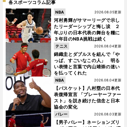
各スポーツコラム記事
NBA
2026.08.05更新
河村勇輝がサマーリーグで示し
たリーダーシップと悔し涙 ２
年ぶりの日本代表の舞台を糧に
３年目のNBA挑戦は続く
テニス
2026.08.04更新
錦織圭とダブルスを組んで「や
っぱ、すごいなこの人」 明る
い表情と言葉で内山靖崇の迷い
を払ってくれた
NBA
2026.08.04更新
【バスケット】八村塁の日本代
表復帰宣言 「プレーヤーファー
スト」を説き続けた信念と日本
協会の変化
バレー
2026.08.03更新
【男子バレー】ネーションズリ