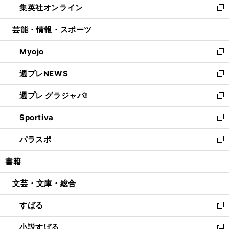
集英社オンライン
く
で
ド
ィ
い
新
開
ウ
ン
ウ
し
芸能・情報・スポーツ
く
で
ド
ィ
い
開
ウ
ン
ウ
Myojo
く
で
ド
ィ
新
開
ウ
ン
し
週プレNEWS
く
で
ド
い
新
開
ウ
ウ
し
週プレ グラジャパ!
く
で
ィ
い
新
開
ン
ウ
し
Sportiva
く
ド
ィ
い
新
ウ
ン
ウ
し
パラスポ
で
ド
ィ
い
新
開
ウ
ン
ウ
し
書籍
く
で
ド
ィ
い
開
ウ
ン
ウ
文芸・文庫・総合
く
で
ド
ィ
開
ウ
ン
すばる
く
で
ド
新
開
ウ
し
小説すばる
く
で
い