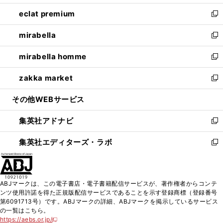
開
ウ
ン
ウ
し
eclat premium
く
で
ド
ィ
い
新
開
ウ
ン
ウ
し
mirabella
く
で
ド
ィ
い
新
開
ウ
ン
ウ
し
mirabella homme
く
で
ド
ィ
い
新
開
ウ
ン
ウ
し
zakka market
く
で
ド
ィ
い
新
開
ウ
ン
ウ
し
その他WEBサービス
く
で
ド
ィ
い
開
ウ
ン
ウ
集英社アドナビ
く
で
ド
ィ
新
開
ウ
ン
し
集英社エディターズ・ラボ
く
で
ド
い
新
開
ウ
ウ
し
く
で
ィ
い
開
ン
ウ
ABJマークは、この電子書店・電子書籍配信サービスが、著作権者からコンテ
く
ド
ィ
ンツ使用許諾を得た正規版配信サービスであることを示す登録商標（登録番号
ウ
ン
第6091713号）です。ABJマークの詳細、ABJマークを掲示しているサービス
で
ド
の一覧はこちら。
開
ウ
https://aebs.or.jp/
新