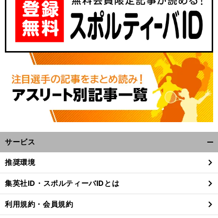
サービス
開
く/
推奨環境
閉
じ
集英社ID・スポルティーバIDとは
る
利用規約・会員規約