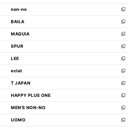
開
ウ
し
non-no
く
で
い
新
開
ウ
し
BAILA
く
ィ
い
新
ン
ウ
し
MAQUIA
ド
ィ
い
新
ウ
ン
ウ
し
SPUR
で
ド
ィ
い
新
開
ウ
ン
ウ
し
LEE
く
で
ド
ィ
い
新
開
ウ
ン
ウ
し
eclat
く
で
ド
ィ
い
新
開
ウ
ン
ウ
し
T JAPAN
く
で
ド
ィ
い
新
開
ウ
ン
ウ
し
HAPPY PLUS ONE
く
で
ド
ィ
い
新
開
ウ
ン
ウ
し
MEN'S NON-NO
く
で
ド
ィ
い
新
開
ウ
ン
ウ
し
UOMO
く
で
ド
ィ
い
新
開
ウ
ン
ウ
し