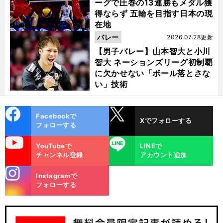
ーグで圧巻の13連勝もメダル獲
得ならず 五輪を目指す日本の現
在地
バレー
2026.07.28更新
【男子バレー】山本智大と小川
智大 ネーションズリーグ初制覇
に欠かせない「ボール落とさな
い」技術
cebo
X
Facebookで
Xでフォローする
ok
フォローする
uTube
LINE
YouTubeで
LINEで
チャンネル登録
アカウント追加
stagra
Instagramで
m
フォローする