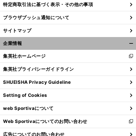
特定商取引法に基づく表示・その他の事項
ブラウザプッシュ通知について
サイトマップ
企業情報
開
く/
集英社ホームページ
新
閉
し
じ
集英社プライバシーガイドライン
い
る
ウ
SHUEISHA Privacy Guideline
ィ
前
ン
へ
Setting of Cookies
ド
ウ
web Sportivaについて
で
開
Web Sportivaについてのお問い合わせ
く
新
し
広告についてのお問い合わせ
い