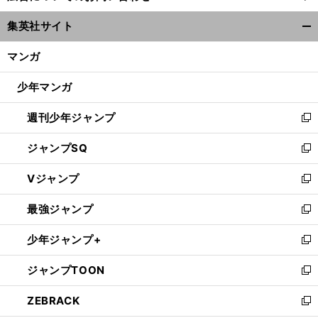
ウ
集英社サイト
ィ
開
ン
く/
マンガ
ド
閉
ウ
じ
少年マンガ
で
る
開
週刊少年ジャンプ
く
新
し
ジャンプSQ
い
新
ウ
し
Vジャンプ
ィ
い
新
ン
ウ
し
最強ジャンプ
ド
ィ
い
新
ウ
ン
ウ
し
少年ジャンプ+
で
ド
ィ
い
新
開
ウ
ン
ウ
し
ジャンプTOON
く
で
ド
ィ
い
新
開
ウ
ン
ウ
し
ZEBRACK
く
で
ド
ィ
い
新
開
ウ
ン
ウ