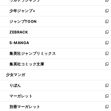
ウルトラジャンプ
で
ド
ィ
い
新
開
ウ
ン
ウ
し
少年ジャンプ+
く
で
ド
ィ
い
新
開
ウ
ン
ウ
し
ジャンプTOON
く
で
ド
ィ
い
新
開
ウ
ン
ウ
し
ZEBRACK
く
で
ド
ィ
い
新
開
ウ
ン
ウ
し
S-MANGA
く
で
ド
ィ
い
新
開
ウ
ン
ウ
し
集英社ジャンプリミックス
く
で
ド
ィ
い
新
開
ウ
ン
ウ
し
集英社コミック文庫
く
で
ド
ィ
い
新
開
ウ
ン
ウ
し
少女マンガ
く
で
ド
ィ
い
開
ウ
ン
ウ
りぼん
く
で
ド
ィ
新
開
ウ
ン
し
マーガレット
く
で
ド
い
新
開
ウ
ウ
し
別冊マーガレット
く
で
ィ
い
新