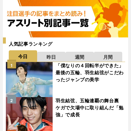
人気記事ランキング
今日
昨日
週間
月間
「僕なりの４回転半ができた」
1
最後の五輪、羽生結弦がこだわ
ったジャンプの美学
羽生結弦、五輪連覇の舞台裏
2
ケガで欠場中に取り組んだ「勉
強」で成長