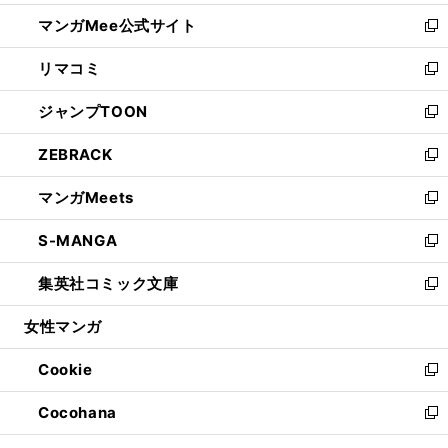
開
ン
ウ
し
マンガMee公式サイト
く
ド
ィ
い
新
ウ
ン
ウ
し
リマコミ
で
ド
ィ
い
新
開
ウ
ン
ウ
し
ジャンプTOON
く
で
ド
ィ
い
新
開
ウ
ン
ウ
し
ZEBRACK
く
で
ド
ィ
い
新
開
ウ
ン
ウ
し
マンガMeets
く
で
ド
ィ
い
新
開
ウ
ン
ウ
し
S-MANGA
く
で
ド
ィ
い
新
開
ウ
ン
ウ
し
集英社コミック文庫
く
で
ド
ィ
い
新
開
ウ
ン
ウ
し
女性マンガ
く
で
ド
ィ
い
開
ウ
ン
ウ
Cookie
く
で
ド
ィ
新
開
ウ
ン
し
Cocohana
く
で
ド
い
新
開
ウ
ウ
し