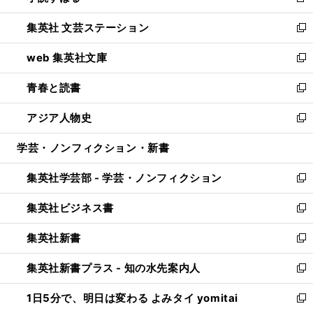
新
開
ウ
し
集英社 文芸ステーション
く
ィ
い
新
ン
ウ
し
web 集英社文庫
ド
ィ
い
新
ウ
ン
ウ
し
青春と読書
で
ド
ィ
い
新
開
ウ
ン
ウ
し
アジア人物史
く
で
ド
ィ
い
新
開
ウ
ン
ウ
し
学芸・ノンフィクション・新書
く
で
ド
ィ
い
開
ウ
ン
ウ
集英社学芸部 - 学芸・ノンフィクション
く
で
ド
ィ
新
開
ウ
ン
し
集英社ビジネス書
く
で
ド
い
新
開
ウ
ウ
し
集英社新書
く
で
ィ
い
新
開
ン
ウ
し
集英社新書プラス - 知の水先案内人
く
ド
ィ
い
新
ウ
ン
ウ
し
1日5分で、明日は変わる よみタイ yomitai
で
ド
ィ
い
新
開