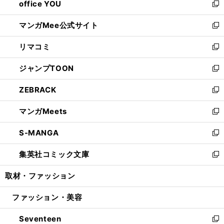
office YOU
く
で
ィ
い
新
開
ン
ウ
し
マンガMee公式サイト
く
ド
ィ
い
新
ウ
ン
ウ
し
リマコミ
で
ド
ィ
い
新
開
ウ
ン
ウ
し
ジャンプTOON
く
で
ド
ィ
い
新
開
ウ
ン
ウ
し
ZEBRACK
く
で
ド
ィ
い
新
開
ウ
ン
ウ
し
マンガMeets
く
で
ド
ィ
い
新
開
ウ
ン
ウ
し
S-MANGA
く
で
ド
ィ
い
新
開
ウ
ン
ウ
し
集英社コミック文庫
く
で
ド
ィ
い
新
開
ウ
ン
ウ
し
取材・ファッション
く
で
ド
ィ
い
開
ウ
ン
ウ
ファッション・美容
く
で
ド
ィ
開
ウ
ン
Seventeen
く
で
ド
新