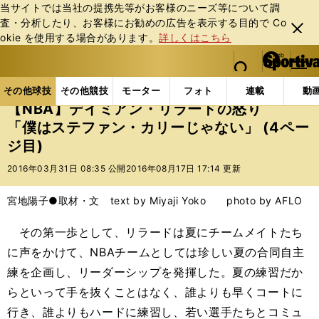
当サイトでは当社の提携先等がお客様のニーズ等について調
査・分析したり、お客様にお勧めの広告を表⽰する⽬的で Co
閉じ
okie を使⽤する場合があります。
詳しくはこちら
る
マイペ
web Sportiva (webスポルティーバ)
検索
メニュ
we
ー
その他球技の記事一覧
バスケットボール
NBA
b
ジ
その他球技
その他競技
モーター
フォト
連載
動
ス
【NBA】デイミアン・リラードの怒り
ポ
「僕はステファン・カリーじゃない」 (4ペー
ル
ジ目)
テ
ィ
2016年03月31日 08:35 公開
2016年08月17日 17:14 更新
ー
バ
宮地陽子●取材・文 text by Miyaji Yoko photo by AFLO
その第一歩として、リラードは夏にチームメイトたち
に声をかけて、NBAチームとしては珍しい夏の合同自主
練を企画し、リーダーシップを発揮した。夏の練習だか
らといって手を抜くことはなく、誰よりも早くコートに
行き、誰よりもハードに練習し、若い選手たちとコミュ