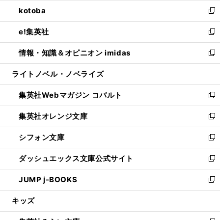
ウ
ン
ウ
し
kotoba
く
で
ド
ィ
い
新
開
ウ
ン
ウ
し
e!集英社
く
で
ド
ィ
い
新
開
ウ
ン
ウ
し
情報・知識＆オピニオン imidas
く
で
ド
ィ
い
新
開
ウ
ン
ウ
し
ライトノベル・ノベライズ
く
で
ド
ィ
い
開
ウ
ン
ウ
集英社Webマガジン コバルト
く
で
ド
ィ
新
開
ウ
ン
し
集英社オレンジ文庫
く
で
ド
い
新
開
ウ
ウ
し
シフォン文庫
く
で
ィ
い
新
開
ン
ウ
し
ダッシュエックス文庫公式サイト
く
ド
ィ
い
新
ウ
ン
ウ
し
JUMP j-BOOKS
で
ド
ィ
い
新
開
ウ
ン
ウ
し
キッズ
く
で
ド
ィ
い
開
ウ
ン
ウ