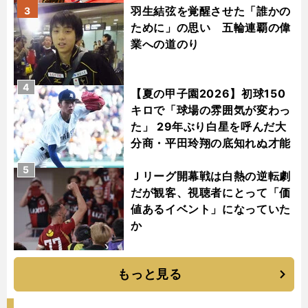
羽生結弦を覚醒させた「誰かの
3
ために」の思い 五輪連覇の偉
業への道のり
4
【夏の甲子園2026】初球150
キロで「球場の雰囲気が変わっ
た」 29年ぶり白星を呼んだ大
分商・平田玲翔の底知れぬ才能
5
Ｊリーグ開幕戦は白熱の逆転劇
だが観客、視聴者にとって「価
値あるイベント」になっていた
か
もっと見る