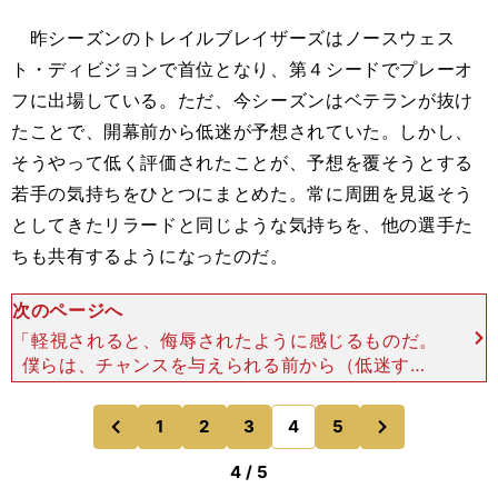
昨シーズンのトレイルブレイザーズはノースウェス
ト・ディビジョンで首位となり、第４シードでプレーオ
フに出場している。ただ、今シーズンはベテランが抜け
たことで、開幕前から低迷が予想されていた。しかし、
そうやって低く評価されたことが、予想を覆そうとする
若手の気持ちをひとつにまとめた。常に周囲を見返そう
としてきたリラードと同じような気持ちを、他の選手た
ちも共有するようになったのだ。
次のページへ
「軽視されると、侮辱されたように感じるものだ。
僕らは、チャンスを与えられる前から（低迷する
と）決めつけられていた。そういった考えをするの
が僕ひとりでないというのは、チームにとってプラ
次
1
2
3
4
5
のページへ
のページへ
スだ」とリラードは
前
4 / 5