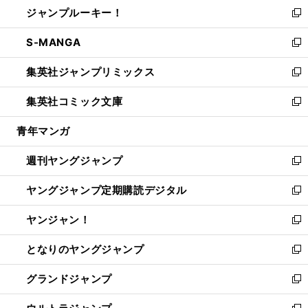
し
ジャンプルーキー！
く
で
ド
ィ
い
新
開
ウ
ン
ウ
し
S-MANGA
く
で
ド
ィ
い
新
開
ウ
ン
ウ
し
集英社ジャンプリミックス
く
で
ド
ィ
い
新
開
ウ
ン
ウ
し
集英社コミック文庫
く
で
ド
ィ
い
新
開
ウ
ン
ウ
し
青年マンガ
く
で
ド
ィ
い
開
ウ
ン
ウ
週刊ヤングジャンプ
く
で
ド
ィ
新
開
ウ
ン
し
ヤングジャンプ定期購読デジタル
く
で
ド
い
新
開
ウ
ウ
し
ヤンジャン！
く
で
ィ
い
新
開
ン
ウ
し
となりのヤングジャンプ
く
ド
ィ
い
新
ウ
ン
ウ
し
グランドジャンプ
で
ド
ィ
い
新
開
ウ
ン
ウ
し
く