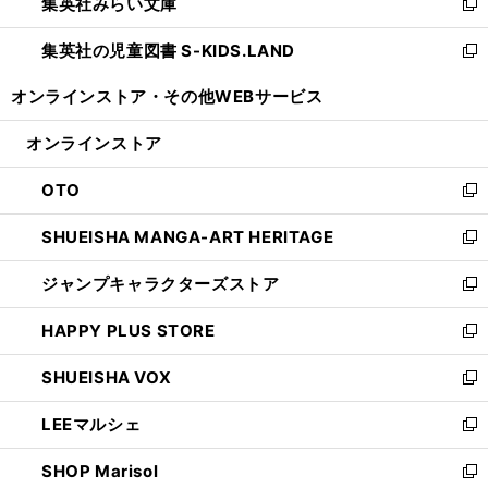
集英社みらい文庫
く
で
ド
ィ
新
開
ウ
ン
し
集英社の児童図書 S-KIDS.LAND
く
で
ド
い
新
開
ウ
ウ
し
オンラインストア・
その他WEBサービス
く
で
ィ
い
開
ン
ウ
オンラインストア
く
ド
ィ
ウ
ン
OTO
で
ド
新
開
ウ
し
SHUEISHA MANGA-ART HERITAGE
く
で
い
新
開
ウ
し
ジャンプキャラクターズストア
く
ィ
い
新
ン
ウ
し
HAPPY PLUS STORE
ド
ィ
い
新
ウ
ン
ウ
し
SHUEISHA VOX
で
ド
ィ
い
新
開
ウ
ン
ウ
し
LEEマルシェ
く
で
ド
ィ
い
新
開
ウ
ン
ウ
し
SHOP Marisol
く
で
ド
ィ
い
新