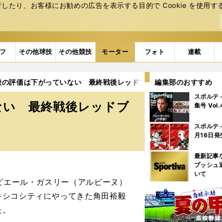
たり、お客様にお勧めの広告を表⽰する⽬的で Cookie を使⽤す
フ
その他球技
その他競技
モーター
フォト
連載
裕毅の評価は下がっていない 最終戦後レッドブルのマシンでテストの
編集部のおすすめ
スポルテ
ない 最終戦後レッドブ
集号 Vol
スポルテ
月16日発
最新記事
プッシュ
いて
ピエール・ガスリー（アルピーヌ）
キシコシティにやってきた角田裕毅
た。