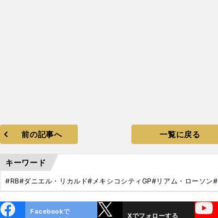
前の記事へ
一覧に戻る
キーワード
#RB
#ダニエル・リカルド
#メキシコシティGP
#リアム・ローソン
ebo
X
YouTube
Facebookで
Xでフォローする
ok