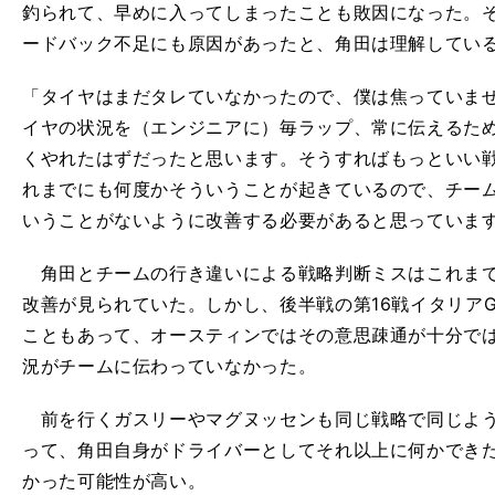
釣られて、早めに入ってしまったことも敗因になった。
ードバック不足にも原因があったと、角田は理解してい
「タイヤはまだタレていなかったので、僕は焦っていま
イヤの状況を（エンジニアに）毎ラップ、常に伝えるた
くやれたはずだったと思います。そうすればもっといい
れまでにも何度かそういうことが起きているので、チー
いうことがないように改善する必要があると思っていま
角田とチームの行き違いによる戦略判断ミスはこれまで
改善が見られていた。しかし、後半戦の第16戦イタリア
こともあって、オースティンではその意思疎通が十分で
況がチームに伝わっていなかった。
前を行くガスリーやマグヌッセンも同じ戦略で同じよう
って、角田自身がドライバーとしてそれ以上に何かでき
かった可能性が高い。