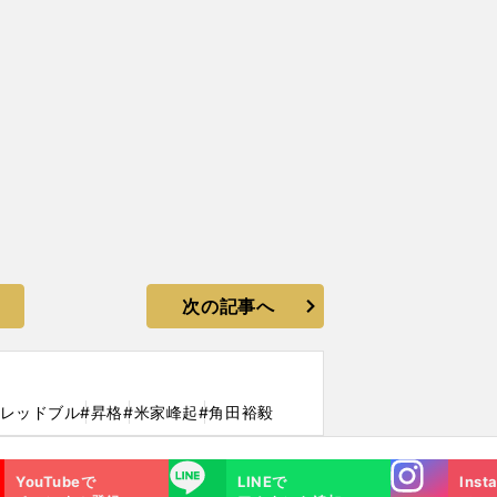
次の記事へ
#レッドブル
#昇格
#米家峰起
#角田裕毅
Instagra
LINE
YouTubeで
LINEで
Inst
m