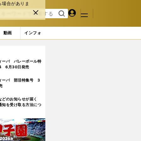
る場合がありま
マイペ
閉じ
検索
メニュ
ー
る
す
ジ
る
動画
インフォ
可能性も
ィーバ バレーボール特
.4 6月30日発売
ィーバ 部活特集号 3
売
などのお知らせが届く
通知を受け取る方法につ