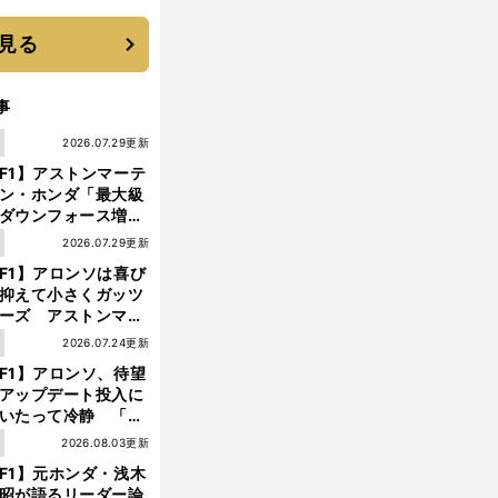
に３年目のNBA挑戦
続く
見る
事
1
2026.07.29更新
F1】アストンマーテ
ン・ホンダ「最大級
ダウンフォース増」
実現するも、アロン
1
2026.07.29更新
が苦言を呈した理由
F1】アロンソは喜び
抑えて小さくガッツ
ーズ アストンマー
ィン・ホンダが「レ
1
2026.07.24更新
ス」に戻ってきた
F1】アロンソ、待望
アップデート投入に
いたって冷静 「ハ
ガリーGPが僕らに
1
2026.08.03更新
しいサーキットであ
F1】元ホンダ・浅木
ことを願う」
昭が語るリーダー論