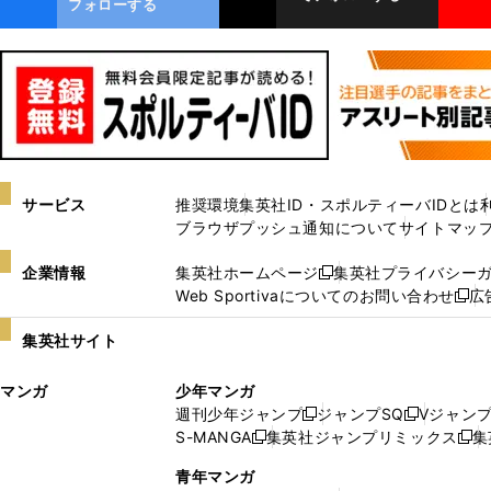
フォローする
サービス
推奨環境
集英社ID・スポルティーバIDとは
ブラウザプッシュ通知について
サイトマッ
企業情報
集英社ホームページ
集英社プライバシー
新
Web Sportivaについてのお問い合わせ
広
し
新
い
し
集英社サイト
ウ
い
ィ
ウ
マンガ
少年マンガ
ン
ィ
週刊少年ジャンプ
ジャンプSQ
Vジャン
ド
ン
新
新
S-MANGA
集英社ジャンプリミックス
集
ウ
ド
新
し
し
新
で
ウ
し
い
い
し
青年マンガ
開
で
い
ウ
ウ
い