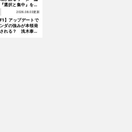
『選択と集中』をし
ければ、部下の心は
1
2026.08.03更新
んどん離れていく」
F1】アップデートで
ンダの強みが本領発
される？ 浅木泰昭
レッドブルの位置ま
戻れる可能性も」
前
へ