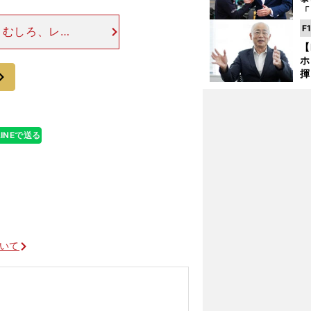
「
な
F
 むしろ、レー
ど
バーとして大き
【
ホ
いいレースでは
次
揮
「
で
LINEで送る
ついて
互いにとってプライスレスな価値とは