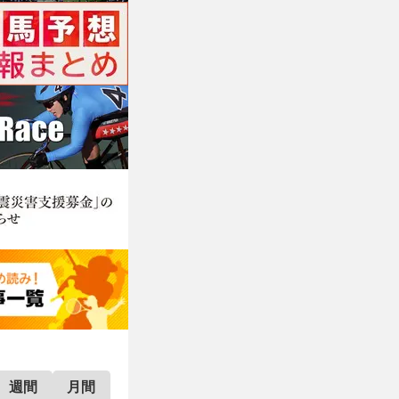
週間
月間