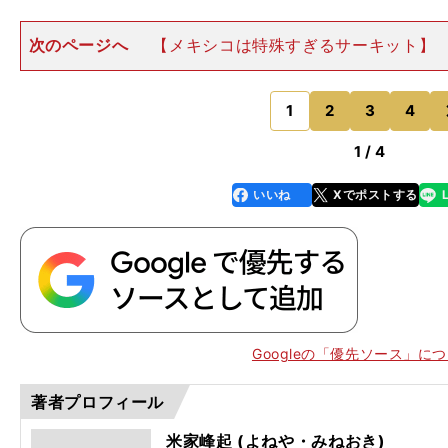
次のページへ
【メキシコは特殊すぎるサーキット】
ス週末を通して好ペースを発揮し続けた角田は、ドライ
く落胆するところはなかったと気持ちを切り替えた。「
なかったですけど、（
1
2
3
4
のページへ
1 / 4
いいね
Xでポストする
line
faceboo
x
k
Googleの「優先ソース」に
著者プロフィール
米家峰起 (よねや・みねおき)
F1