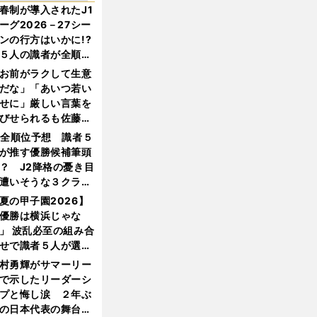
春制が導入されたJ1
ーグ2026－27シー
ンの行方はいかに!?
５人の識者が全順位
大胆予想
お前がラクして生意
だな」「あいつ若い
せに」厳しい言葉を
びせられるも佐藤慎
郎が貫いた誇りとフ
1全順位予想 識者５
ンへの思い
が推す優勝候補筆頭
？ J2降格の憂き目
遭いそうな３クラブ
は？
夏の甲子園2026】
優勝は横浜じゃな
」 波乱必至の組み合
せで識者５人が選ん
優勝校はここだ！
村勇輝がサマーリー
で示したリーダーシ
プと悔し涙 ２年ぶ
の日本代表の舞台を