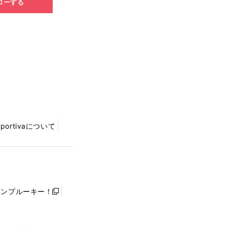
ローする
Sportivaについて
ャンプルーキー！
新
し
い
ウ