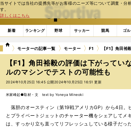
当サイトでは当社の提携先等がお客様のニーズ等について調査・分析し
web Sportiva (webスポルティーバ)
す。
詳しくはこちら
新着
ランキング
野球
サッカー
競馬
ゴル
we
モーターの記事一覧
モーター
F1
【F1】角田
b
ス
【F1】角田裕毅の評価は下がってい
ポ
ル
ルのマシンでテストの可能性も
テ
2024年10月25日 16:45 公開
2024年10月25日 16:51 更新
ィ
ー
バ
米家峰起●取材・文 text by Yoneya Mineoki
落胆のオースティン（第19戦アメリカGP）から4日。
とプライベートジェットのチャーター機をシェアしてメ
は、すっかり立ち直ってリフレッシュしている様子だっ