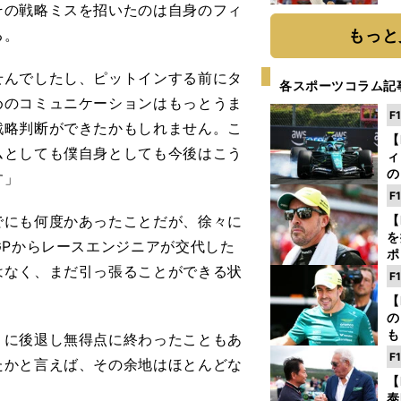
その戦略ミスを招いたのは自身のフィ
糧
は
る。
もっと
せんでしたし、ピットインする前にタ
各スポーツコラム記
めのコミュニケーションはもっとうま
F
戦略判断ができたかもしれません。こ
【
ムとしても僕自身としても今後はこう
ィ
の
す」
を
F
ソ
にも何度かあったことだが、徐々に
【
を
GPからレースエンジニアが交代した
ポ
はなく、まだ引っ張ることができる状
テ
F
ー
【
の
も
に後退し無得点に終わったこともあ
ン
F
たかと言えば、その余地はほとんどな
優
【
る
泰