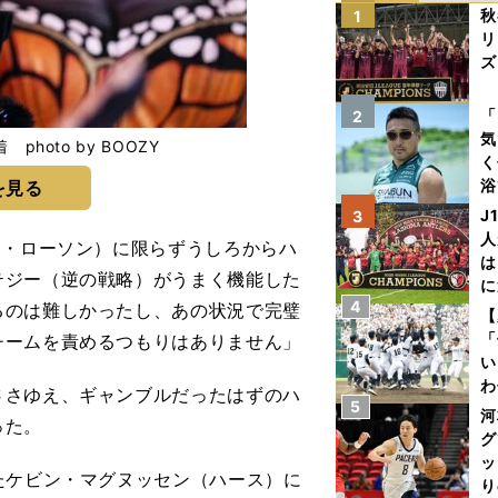
秋
1
リ
ズ
を
「
2
気
oto by BOOZY
く
浴
を見る
太
J
3
ァ
人
ム・ローソン）に限らずうしろからハ
は
テジー（逆の戦略）がうまく機能した
に
4
るのは難しかったし、あの状況で完璧
と
【
「
チームを責めるつもりはありません」
い
わ
さゆえ、ギャンブルだったはずのハ
5
だ
河
った。
グ
ッ
たケビン・マグヌッセン（ハース）に
り