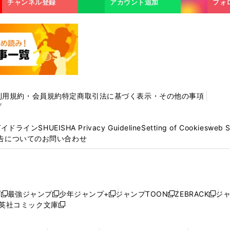
チャンネル登録
アカウント追加
フォ
利用規約・会員規約
特定商取引法に基づく表示・その他の事項
プ
ガイドライン
SHUEISHA Privacy Guideline
Setting of Cookies
web 
告についてのお問い合わせ
プ
最強ジャンプ
少年ジャンプ+
ジャンプTOON
ZEBRACK
ジ
新
新
新
新
新
英社コミック文庫
し
新
し
し
し
し
い
い
し
い
い
い
ウ
ウ
い
ウ
ウ
ウ