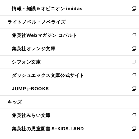
開
ウ
ン
ウ
し
情報・知識＆オピニオン imidas
く
で
ド
ィ
い
新
開
ウ
ン
ウ
し
ライトノベル・ノベライズ
く
で
ド
ィ
い
開
ウ
ン
ウ
集英社Webマガジン コバルト
く
で
ド
ィ
新
開
ウ
ン
し
集英社オレンジ文庫
く
で
ド
い
新
開
ウ
ウ
し
シフォン文庫
く
で
ィ
い
新
開
ン
ウ
し
ダッシュエックス文庫公式サイト
く
ド
ィ
い
新
ウ
ン
ウ
し
JUMP j-BOOKS
で
ド
ィ
い
新
開
ウ
ン
ウ
し
キッズ
く
で
ド
ィ
い
開
ウ
ン
ウ
集英社みらい文庫
く
で
ド
ィ
新
開
ウ
ン
し
集英社の児童図書 S-KIDS.LAND
く
で
ド
い
新
開
ウ
ウ
し