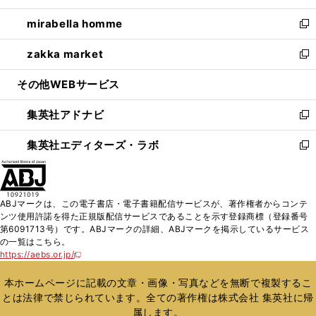
開
ウ
ン
ウ
し
mirabella homme
く
で
ド
ィ
い
新
開
ウ
ン
ウ
し
zakka market
く
で
ド
ィ
い
新
開
ウ
ン
ウ
し
その他WEBサービス
く
で
ド
ィ
い
開
ウ
ン
ウ
集英社アドナビ
く
で
ド
ィ
新
開
ウ
ン
し
集英社エディターズ・ラボ
く
で
ド
い
新
開
ウ
ウ
し
く
で
ィ
い
開
ン
ウ
ABJマークは、この電子書店・電子書籍配信サービスが、著作権者からコンテ
く
ド
ィ
ンツ使用許諾を得た正規版配信サービスであることを示す登録商標（登録番号
ウ
ン
第6091713号）です。ABJマークの詳細、ABJマークを掲示しているサービス
で
ド
の一覧はこちら。
開
ウ
https://aebs.or.jp/
新
く
で
し
い
開
本ホームページに記載の文章・画像・写真などを無断で複製するこ
ウ
く
とは法律で禁じられています。全ての著作権は株式会社 集英社に帰
ィ
属します。
ン