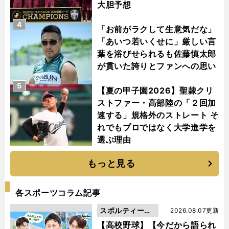
大胆予想
4
「お前がラクして生意気だな」
「あいつ若いくせに」厳しい言
葉を浴びせられるも佐藤慎太郎
が貫いた誇りとファンへの思い
5
【夏の甲子園2026】聖隷クリ
ストファー・高部陸の「２回加
速する」規格外のストレート そ
れでもプロではなく大学進学を
選ぶ理由
もっと見る
各スポーツコラム記事
スポルティーバ
2026.08.07更新
動画
【高校野球】【今だから語られ