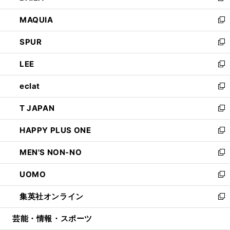
ン
ウ
し
MAQUIA
ド
ィ
い
新
ウ
ン
ウ
し
SPUR
で
ド
ィ
い
新
開
ウ
ン
ウ
し
LEE
く
で
ド
ィ
い
新
開
ウ
ン
ウ
し
eclat
く
で
ド
ィ
い
新
開
ウ
ン
ウ
し
T JAPAN
く
で
ド
ィ
い
新
開
ウ
ン
ウ
し
HAPPY PLUS ONE
く
で
ド
ィ
い
新
開
ウ
ン
ウ
し
MEN'S NON-NO
く
で
ド
ィ
い
新
開
ウ
ン
ウ
し
UOMO
く
で
ド
ィ
い
新
開
ウ
ン
ウ
し
集英社オンライン
く
で
ド
ィ
い
新
開
ウ
ン
ウ
し
芸能・情報・スポーツ
く
で
ド
ィ
い
開
ウ