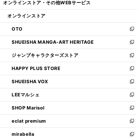
オンラインストア・
その他WEBサービス
く
で
ィ
い
開
ン
ウ
オンラインストア
く
ド
ィ
ウ
ン
OTO
で
ド
新
開
ウ
し
SHUEISHA MANGA-ART HERITAGE
く
で
い
新
開
ウ
し
ジャンプキャラクターズストア
く
ィ
い
新
ン
ウ
し
HAPPY PLUS STORE
ド
ィ
い
新
ウ
ン
ウ
し
SHUEISHA VOX
で
ド
ィ
い
新
開
ウ
ン
ウ
し
LEEマルシェ
く
で
ド
ィ
い
新
開
ウ
ン
ウ
し
SHOP Marisol
く
で
ド
ィ
い
新
開
ウ
ン
ウ
し
eclat premium
く
で
ド
ィ
い
新
開
ウ
ン
ウ
し
mirabella
く
で
ド
ィ
い
新