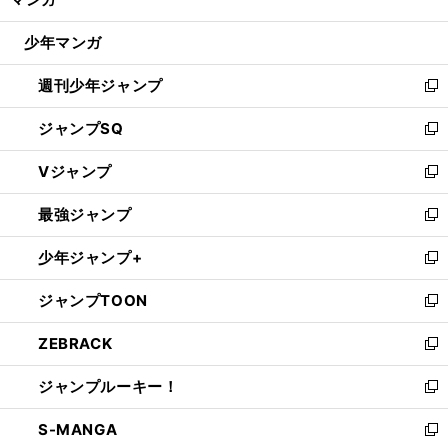
ド
閉
ウ
じ
少年マンガ
で
る
開
週刊少年ジャンプ
く
新
し
ジャンプSQ
い
新
ウ
し
Vジャンプ
ィ
い
新
ン
ウ
し
最強ジャンプ
ド
ィ
い
新
ウ
ン
ウ
し
少年ジャンプ+
で
ド
ィ
い
新
開
ウ
ン
ウ
し
ジャンプTOON
く
で
ド
ィ
い
新
開
ウ
ン
ウ
し
ZEBRACK
く
で
ド
ィ
い
新
開
ウ
ン
ウ
し
ジャンプルーキー！
く
で
ド
ィ
い
新
開
ウ
ン
ウ
し
S-MANGA
く
で
ド
ィ
い
新