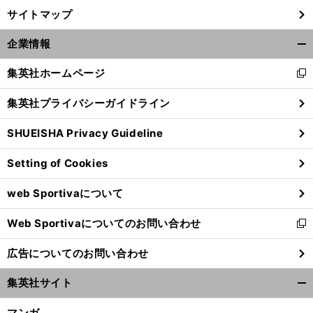
サイトマップ
企業情報
開
く/
集英社ホームページ
新
閉
し
じ
集英社プライバシーガイドライン
い
る
ウ
SHUEISHA Privacy Guideline
ィ
ン
Setting of Cookies
ド
ウ
web Sportivaについて
で
開
Web Sportivaについてのお問い合わせ
く
新
し
広告についてのお問い合わせ
い
ウ
集英社サイト
ィ
開
ン
く/
マンガ