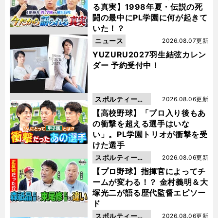
る真実】1998年夏・伝説の死
闘の最中にPL学園に何が起きて
いた！？
ニュース
2026.08.07更新
YUZURU2027羽生結弦カレン
ダー 予約受付中！
スポルティーバ
2026.08.06更新
動画
【高校野球】「プロ入り後もあ
の衝撃を超える選手はいな
い」。PL学園トリオが衝撃を受
けた選手
スポルティーバ
2026.08.06更新
動画
【プロ野球】指揮官によってチ
ームが変わる！？ 金村義明＆大
塚光二が語る歴代監督エピソー
ド
スポルティーバ
2026.08.06更新