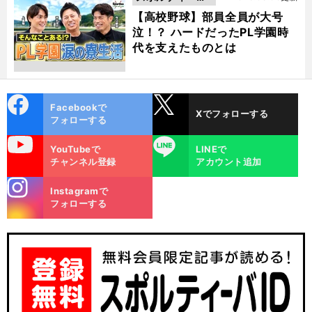
動画
【高校野球】部員全員が大号
泣！？ ハードだったPL学園時
代を支えたものとは
cebo
X
Facebookで
Xでフォローする
ok
フォローする
uTube
LINE
YouTubeで
LINEで
チャンネル登録
アカウント追加
stagra
Instagramで
m
フォローする