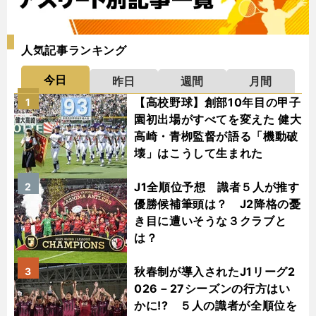
人気記事ランキング
今日
昨日
週間
月間
【高校野球】創部10年目の甲子
1
園初出場がすべてを変えた 健大
高崎・青栁監督が語る「機動破
壊」はこうして生まれた
J1全順位予想 識者５人が推す
2
優勝候補筆頭は？ J2降格の憂
き目に遭いそうな３クラブと
は？
秋春制が導入されたJ1リーグ2
3
026－27シーズンの行方はい
かに!? ５人の識者が全順位を