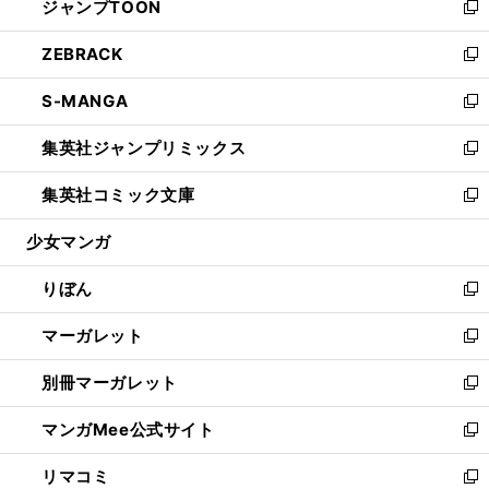
ジャンプTOON
く
で
ド
ィ
い
新
開
ウ
ン
ウ
し
ZEBRACK
く
で
ド
ィ
い
新
開
ウ
ン
ウ
し
S-MANGA
く
で
ド
ィ
い
新
開
ウ
ン
ウ
し
集英社ジャンプリミックス
く
で
ド
ィ
い
新
開
ウ
ン
ウ
し
集英社コミック文庫
く
で
ド
ィ
い
新
開
ウ
ン
ウ
し
少女マンガ
く
で
ド
ィ
い
開
ウ
ン
ウ
りぼん
く
で
ド
ィ
新
開
ウ
ン
し
マーガレット
く
で
ド
い
新
開
ウ
ウ
し
別冊マーガレット
く
で
ィ
い
新
開
ン
ウ
し
マンガMee公式サイト
く
ド
ィ
い
新
ウ
ン
ウ
し
リマコミ
で
ド
ィ
い
新