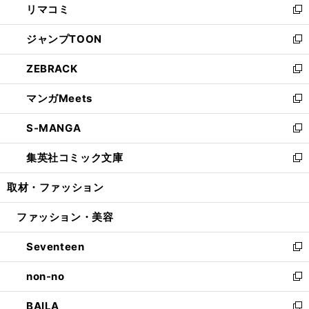
リマコミ
で
ド
ィ
い
新
開
ウ
ン
ウ
し
ジャンプTOON
く
で
ド
ィ
い
新
開
ウ
ン
ウ
し
ZEBRACK
く
で
ド
ィ
い
新
開
ウ
ン
ウ
し
マンガMeets
く
で
ド
ィ
い
新
開
ウ
ン
ウ
し
S-MANGA
く
で
ド
ィ
い
新
開
ウ
ン
ウ
し
集英社コミック文庫
く
で
ド
ィ
い
新
開
ウ
ン
ウ
し
取材・ファッション
く
で
ド
ィ
い
開
ウ
ン
ウ
ファッション・美容
く
で
ド
ィ
開
ウ
ン
Seventeen
く
で
ド
新
開
ウ
し
non-no
く
で
い
新
開
ウ
し
BAILA
く
ィ
い
新