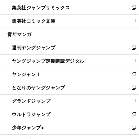
開
ウ
ン
ウ
し
集英社ジャンプリミックス
く
で
ド
ィ
い
新
開
ウ
ン
ウ
し
集英社コミック文庫
く
で
ド
ィ
い
新
開
ウ
ン
ウ
し
青年マンガ
く
で
ド
ィ
い
開
ウ
ン
ウ
週刊ヤングジャンプ
く
で
ド
ィ
新
開
ウ
ン
し
ヤングジャンプ定期購読デジタル
く
で
ド
い
新
開
ウ
ウ
し
ヤンジャン！
く
で
ィ
い
新
開
ン
ウ
し
となりのヤングジャンプ
く
ド
ィ
い
新
ウ
ン
ウ
し
グランドジャンプ
で
ド
ィ
い
新
開
ウ
ン
ウ
し
ウルトラジャンプ
く
で
ド
ィ
い
新
開
ウ
ン
ウ
し
少年ジャンプ+
く
で
ド
ィ
い
新
開
ウ
ン
ウ
し