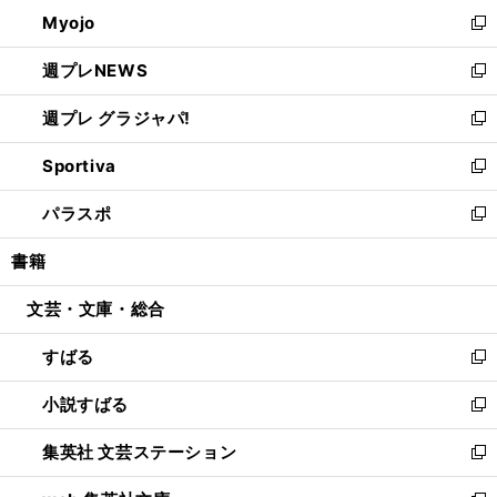
ン
ウ
Myojo
く
で
ド
ィ
新
開
ウ
ン
し
週プレNEWS
く
で
ド
い
新
開
ウ
ウ
し
週プレ グラジャパ!
く
で
ィ
い
新
開
ン
ウ
し
Sportiva
く
ド
ィ
い
新
ウ
ン
ウ
し
パラスポ
で
ド
ィ
い
新
開
ウ
ン
ウ
し
書籍
く
で
ド
ィ
い
開
ウ
ン
ウ
文芸・文庫・総合
く
で
ド
ィ
開
ウ
ン
すばる
く
で
ド
新
開
ウ
し
小説すばる
く
で
い
新
開
ウ
し
集英社 文芸ステーション
く
ィ
い
新
ン
ウ
し