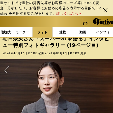
当サイトでは当社の提携先等がお客様のニーズ等について調
査・分析したり、お客様にお勧めの広告を表⽰する⽬的で Co
閉じ
okie を使⽤する場合があります。
詳しくはこちら
る
マイペ
web Sportiva (webスポルティーバ)
検索
メニュ
we
ー
フォトギャラリー
スポーツビーナスギャラリー
朝日
b
ジ
の他競技
モーター
フォト
連載
動画
インフォ
ス
朝日奈央さん「スーパーGTを語る」インタビ
ポ
ュー特別フォトギャラリー (19ページ目)
ル
テ
2024年10月17日 07:00 公開
2024年10月17日 07:03 更新
ィ
ー
バ
次へ