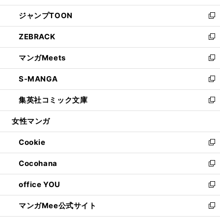
開
ウ
ン
ウ
し
ジャンプTOON
く
で
ド
ィ
い
新
開
ウ
ン
ウ
し
ZEBRACK
く
で
ド
ィ
い
新
開
ウ
ン
ウ
し
マンガMeets
く
で
ド
ィ
い
新
開
ウ
ン
ウ
し
S-MANGA
く
で
ド
ィ
い
新
開
ウ
ン
ウ
し
集英社コミック文庫
く
で
ド
ィ
い
新
開
ウ
ン
ウ
し
女性マンガ
く
で
ド
ィ
い
開
ウ
ン
ウ
Cookie
く
で
ド
ィ
新
開
ウ
ン
し
Cocohana
く
で
ド
い
新
開
ウ
ウ
し
office YOU
く
で
ィ
い
新
開
ン
ウ
し
マンガMee公式サイト
く
ド
ィ
い
新
ウ
ン
ウ
し