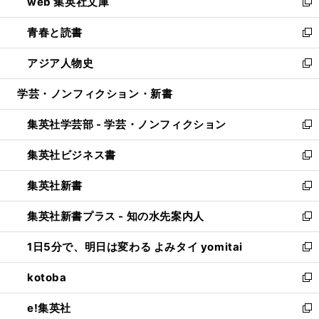
web 集英社文庫
ド
ィ
い
新
ウ
ン
ウ
し
青春と読書
で
ド
ィ
い
新
開
ウ
ン
ウ
し
アジア人物史
く
で
ド
ィ
い
新
開
ウ
ン
ウ
し
学芸・ノンフィクション・新書
く
で
ド
ィ
い
開
ウ
ン
ウ
集英社学芸部 - 学芸・ノンフィクション
く
で
ド
ィ
新
開
ウ
ン
し
集英社ビジネス書
く
で
ド
い
新
開
ウ
ウ
し
集英社新書
く
で
ィ
い
新
開
ン
ウ
し
集英社新書プラス - 知の水先案内人
く
ド
ィ
い
新
ウ
ン
ウ
し
1日5分で、明日は変わる よみタイ yomitai
で
ド
ィ
い
新
開
ウ
ン
ウ
し
kotoba
く
で
ド
ィ
い
新
開
ウ
ン
ウ
し
e!集英社
く
で
ド
ィ
い
新