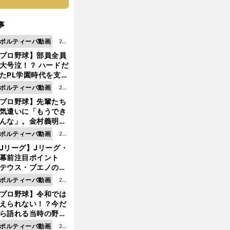
事
ポルティーバ動画
202
プロ野球】部員全員
6.0
大号泣！？ ハードだ
8.0
たPL学園時代を支え
6更
ものとは
ポルティーバ動画
202
新
プロ野球】先輩たち
6.0
気遣いに「もうでき
8.0
んな」。金村義明＆
6更
塚光二が明かす引退
ポルティーバ動画
202
新
ピソード！
Jリーグ】Jリーグ・
6.0
開幕前注目ポイント
8.0
テウス・ブエノの鹿
5更
移籍！ 恐るべし15
ポルティーバ動画
202
新
磯部怜夢！
プロ野球】令和では
6.0
えられない！？今だ
8.0
ら語れる当時の野球
4更
情とは...
ポルティーバ動画
202