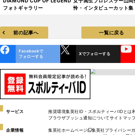
DIAMOND CUP OF LEGEND
女子高生プロレスラー山岡
フォトギャラリー
怜・インタビューカット集
前の記事へ
一覧に戻る
ebo
X
YouTube
Facebookで
Xでフォローする
ok
フォローする
サービス
推奨環境
集英社ID・スポルティーバIDとは
ブラウザプッシュ通知について
サイトマッ
企業情報
集英社ホームページ
集英社プライバシー
新