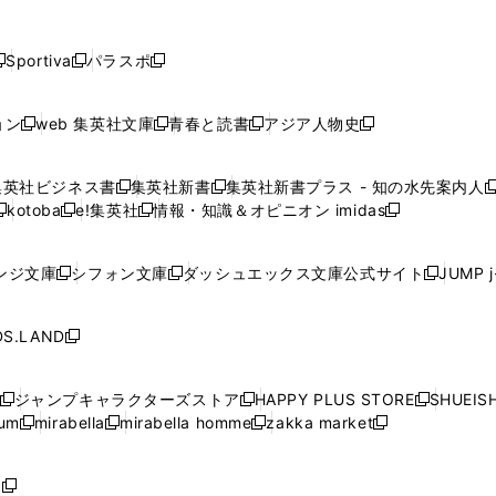
し
し
し
し
し
ン
ン
ン
ン
開
開
開
開
開
い
い
い
い
い
ド
ド
ド
ド
く
く
く
く
く
ウ
ウ
ウ
ウ
ウ
ウ
ウ
ウ
ウ
Sportiva
パラスポ
新
新
ィ
ィ
ィ
ィ
ィ
で
で
で
で
し
し
し
ン
ン
ン
ン
ン
開
開
開
開
い
い
い
ド
ド
ド
ド
ド
ョン
web 集英社文庫
青春と読書
アジア人物史
く
く
く
く
新
新
新
新
ウ
ウ
ウ
ウ
ウ
ウ
ウ
ウ
し
し
し
し
ィ
ィ
ィ
で
で
で
で
で
い
い
い
い
ン
ン
ン
集英社ビジネス書
集英社新書
集英社新書プラス - 知の水先案内人
開
開
開
開
開
新
新
新
ウ
ウ
ウ
ウ
ド
ド
ド
kotoba
e!集英社
情報・知識＆オピニオン imidas
く
く
く
く
く
新
し
新
し
新
ィ
ィ
ィ
ィ
ウ
ウ
ウ
し
し
い
し
い
し
ン
ン
ン
ン
で
で
で
い
い
ウ
い
ウ
い
ド
ド
ド
ド
ンジ文庫
シフォン文庫
ダッシュエックス文庫公式サイト
JUMP 
開
開
開
新
新
新
ウ
ウ
ィ
ウ
ィ
ウ
ウ
ウ
ウ
ウ
く
く
く
し
し
し
ィ
ィ
ン
ィ
ン
ィ
で
で
で
で
い
い
い
ン
ン
ド
ン
ド
ン
S.LAND
開
開
開
開
新
ウ
ウ
ウ
ド
ド
ウ
ド
ウ
ド
く
く
く
く
し
ィ
ィ
ィ
ウ
ウ
で
ウ
で
ウ
い
ン
ン
ン
ジャンプキャラクターズストア
HAPPY PLUS STORE
SHUEIS
で
で
開
で
開
で
新
新
新
ウ
ド
ド
ド
ium
mirabella
mirabella homme
zakka market
開
開
く
開
く
開
し
新
新
新
し
新
し
ィ
ウ
ウ
ウ
く
く
く
く
い
し
し
い
し
し
い
ン
で
で
で
ウ
い
い
ウ
い
い
ウ
ド
ボ
開
開
開
新