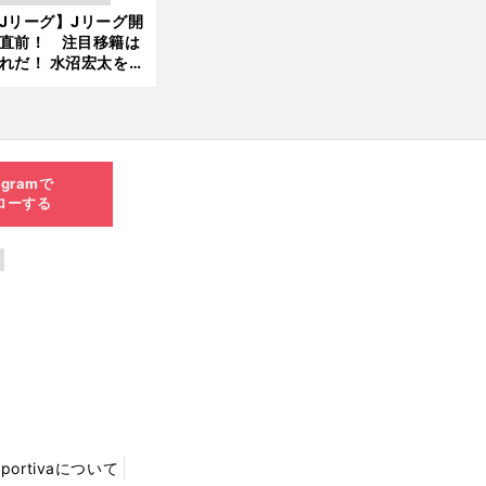
新
Jリーグ】Jリーグ開
6.0
直前！ 注目移籍は
8.0
れだ！ 水沼宏太を水
3更
貴史がすこ〜し語る
新
agramで
ローする
Sportivaについて