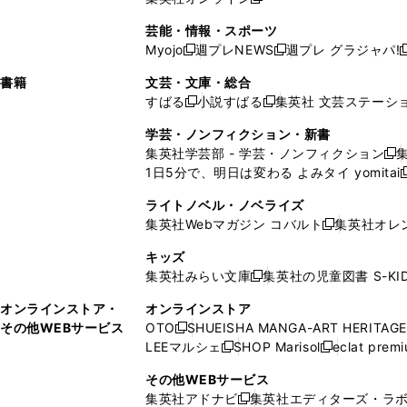
し
新
し
し
し
ン
ィ
ン
ン
開
で
開
で
い
し
い
い
い
ド
ン
ド
ド
芸能・情報・スポーツ
く
開
く
開
ウ
い
ウ
ウ
ウ
ウ
ド
ウ
ウ
Myojo
週プレNEWS
週プレ グラジャパ!
く
く
新
新
新
ィ
ウ
ィ
ィ
ィ
で
ウ
で
で
し
し
ン
ィ
ン
ン
ン
書籍
文芸・文庫・総合
開
で
開
開
い
い
ド
ン
ド
ド
ド
すばる
小説すばる
集英社 文芸ステーシ
く
開
く
く
新
新
ウ
ウ
ウ
ド
ウ
ウ
ウ
く
し
し
ィ
ィ
学芸・ノンフィクション・新書
で
ウ
で
で
で
い
い
ン
ン
集英社学芸部 - 学芸・ノンフィクション
開
で
開
開
開
新
ウ
ウ
ド
ド
1日5分で、明日は変わる よみタイ yomitai
く
開
く
く
く
し
新
ィ
ィ
ウ
ウ
く
い
ン
ン
ライトノベル・ノベライズ
で
で
ウ
ド
ド
集英社Webマガジン コバルト
集英社オレ
開
開
新
ィ
ウ
ウ
く
く
し
ン
キッズ
で
で
い
ド
集英社みらい文庫
集英社の児童図書 S-KID
開
開
新
ウ
ウ
く
く
し
ィ
オンラインストア・
オンラインストア
で
い
ン
その他WEBサービス
OTO
SHUEISHA MANGA-ART HERITAGE
開
新
ウ
ド
LEEマルシェ
SHOP Marisol
eclat prem
く
し
新
新
ィ
ウ
い
し
し
ン
その他WEBサービス
で
ウ
い
い
ド
集英社アドナビ
集英社エディターズ・ラ
開
新