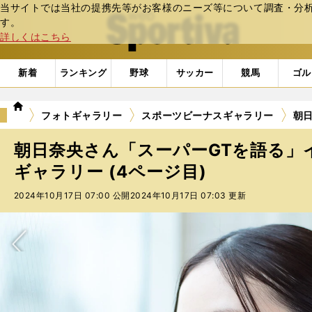
当サイトでは当社の提携先等がお客様のニーズ等について調査・分析し
web Sportiva (webスポルティーバ)
す。
詳しくはこちら
新着
ランキング
野球
サッカー
競馬
ゴル
we
フォトギャラリー
スポーツビーナスギャラリー
朝日
b
ス
朝日奈央さん「スーパーGTを語る」
ポ
ル
ギャラリー (4ページ目)
テ
2024年10月17日 07:00 公開
2024年10月17日 07:03 更新
ィ
ー
バ
次へ