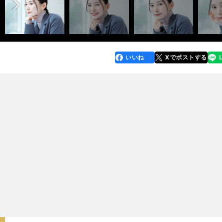
いいね
Xでポストする
line
faceboo
x
k