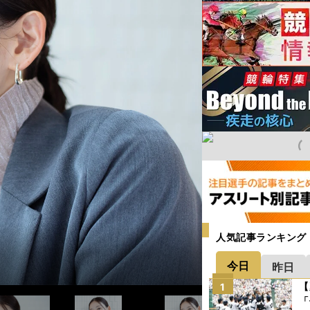
人気記事ランキング
今日
昨日
【
1
「