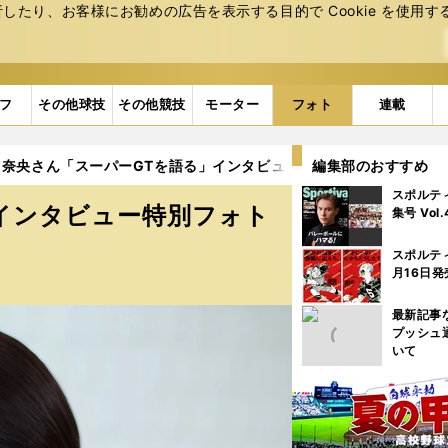
たり、お客様にお勧めの広告を表⽰する⽬的で Cookie を使⽤す
フ
その他球技
その他競技
モーター
フォト
連載
奈央さん「スーパーGTを語る」インタビュー特別フォトギャラリー 
編集部のおすすめ
スポルテ
インタビュー特別フォト
集号 Vol
スポルテ
月16日発
最新記事
プッシュ
いて