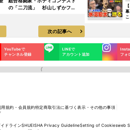
聖
総合格闘家・ボディコンテスト
【
の「二刀流」 杉山しずかフォ
幕
トギャラリー
こ
沼
次の記事へ
Instagra
LINE
YouTubeで
LINEで
Inst
m
チャンネル登録
アカウント追加
フォ
利用規約・会員規約
特定商取引法に基づく表示・その他の事項
プ
ガイドライン
SHUEISHA Privacy Guideline
Setting of Cookies
web 