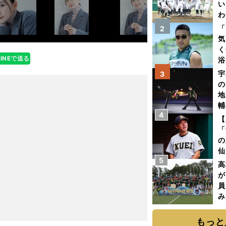
い
わ
だ
「
2
気
く
LINEで送る
浴
太
宇
3
ァ
の
地
輔
4
題
【
「
の
仙
5
か
高
画
が
員
み
もっと