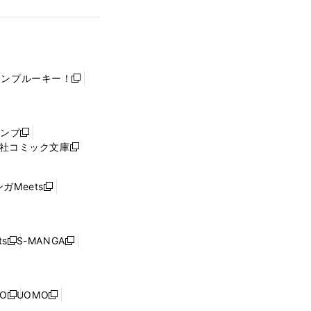
ャンプルーキー！
新
し
い
ウ
ャンプ
新
ィ
社コミック文庫
し
新
ン
い
し
ド
ウ
い
ウ
ガMeets
新
ィ
ウ
で
し
ン
ィ
開
い
ド
ン
く
ウ
ウ
ド
s
S-MANGA
新
新
ィ
で
ウ
し
し
ン
開
で
い
い
ド
く
開
ウ
ウ
ウ
NO
UOMO
く
新
新
ィ
ィ
で