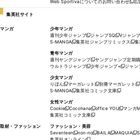
Web Sportivaについてのお問い合わせ
広
し
新
い
し
集英社サイト
ウ
い
ィ
ウ
マンガ
少年マンガ
ン
ィ
週刊少年ジャンプ
ジャンプSQ
Vジャン
ド
ン
新
新
S-MANGA
集英社ジャンプリミックス
集
ウ
ド
新
し
し
新
で
ウ
し
い
い
し
青年マンガ
開
で
い
ウ
ウ
い
週刊ヤングジャンプ
ヤングジャンプ定期
新
く
開
ウ
ィ
ィ
ウ
ウルトラジャンプ
少年ジャンプ+
ジャン
新
し
新
く
ィ
ン
ン
ィ
し
い
し
ン
ド
ド
ン
少女マンガ
い
ウ
い
ド
ウ
ウ
ド
りぼん
マーガレット
別冊マーガレット
新
新
新
ウ
ィ
ウ
ウ
で
で
ウ
S-MANGA
集英社コミック文庫
し
新
し
新
ィ
ン
ィ
で
開
開
で
い
し
い
し
ン
ド
ン
女性マンガ
開
く
く
開
ウ
い
ウ
い
ド
ウ
ド
Cookie
Cocohana
office YOU
マンガM
く
く
新
新
新
ィ
ウ
ィ
ウ
ウ
で
ウ
集英社コミック文庫
し
新
し
し
ン
ィ
ン
ィ
で
開
で
い
し
い
い
ド
ン
ド
ン
取材・ファッション
ファッション・美容
開
く
開
ウ
い
ウ
ウ
ウ
ド
ウ
ド
Seventeen
non-no
BAILA
MAQUIA
S
く
く
新
新
新
新
ィ
ウ
ィ
ィ
で
ウ
で
ウ
集英社オンライン