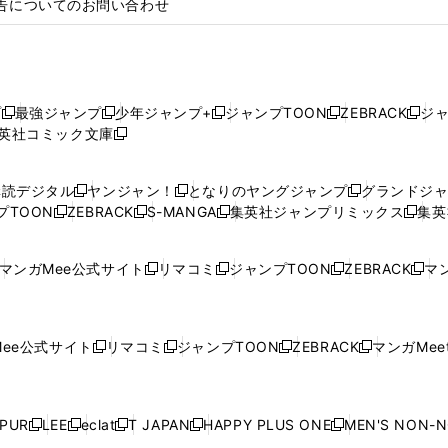
告についてのお問い合わせ
プ
最強ジャンプ
少年ジャンプ+
ジャンプTOON
ZEBRACK
ジ
新
新
新
新
新
英社コミック文庫
し
新
し
し
し
し
い
い
し
い
い
い
ウ
ウ
い
ウ
ウ
ウ
購読デジタル
ヤンジャン！
となりのヤングジャンプ
グランドジ
新
新
新
ィ
ィ
ウ
ィ
ィ
ィ
プTOON
ZEBRACK
S-MANGA
集英社ジャンプリミックス
集英
新
し
新
し
新
し
新
ン
ン
ィ
ン
ン
ン
し
い
し
い
し
い
し
ド
ド
ン
ド
ド
ド
い
ウ
い
ウ
い
ウ
い
ウ
ウ
ド
ウ
ウ
ウ
マンガMee公式サイト
リマコミ
ジャンプTOON
ZEBRACK
マン
新
新
新
新
ウ
ィ
ウ
ィ
ウ
ィ
ウ
で
で
ウ
で
で
で
し
し
し
し
し
ィ
ン
ィ
ン
ィ
ン
ィ
開
開
で
開
開
開
い
い
い
い
い
ン
ド
ン
ド
ン
ド
ン
く
く
開
く
く
く
ウ
ウ
ウ
ウ
ウ
ド
ウ
ド
ウ
ド
ウ
ド
ee公式サイト
リマコミ
ジャンプTOON
ZEBRACK
マンガMeet
く
新
新
新
新
ィ
ィ
ィ
ィ
ィ
ウ
で
ウ
で
ウ
で
ウ
し
し
し
し
ン
ン
ン
ン
ン
で
開
で
開
で
開
で
い
い
い
い
ド
ド
ド
ド
ド
開
く
開
く
開
く
開
ウ
ウ
ウ
ウ
ウ
ウ
ウ
ウ
ウ
PUR
LEE
eclat
T JAPAN
HAPPY PLUS ONE
MEN'S NON-
く
く
く
く
新
新
新
新
新
ィ
ィ
ィ
ィ
で
で
で
で
で