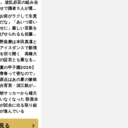
」 波乱必至の組み合
せで識者５人が選ん
優勝校はここだ！
お前がラクして生意
だな」「あいつ若い
せに」厳しい言葉を
びせられるも佐藤慎
郎が貫いた誇りとフ
野昌磨は本田真凜と
ンへの思い
アイスダンスで新境
を切り開く 高橋大
の証言とも重なる課
と楽しさ
夏の甲子園2026】
青春って密なので」
原点はあの夏の惨敗
台育英・須江航が明
す"日本一1000日計
校サッカーから補欠
"のすべて
いなくなった 部員全
が試合に出る取り組
が進んでいる
見る