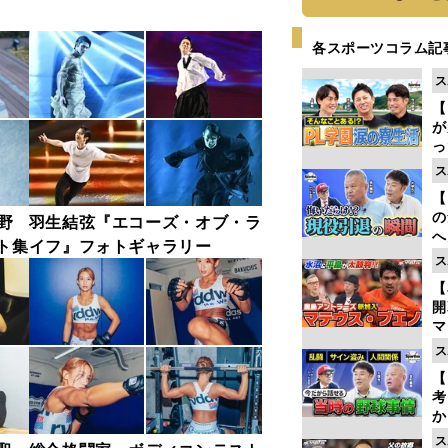
各スポーツコラム記
ス
【
が
っ
た
ス
【
の
野
羽生結弦『エコーズ・オブ・ラ
へ
ト集
イフ』フォトギャラリー
大
ス
エ
【
マ
島
ス
歳
【
考
か
事
ス