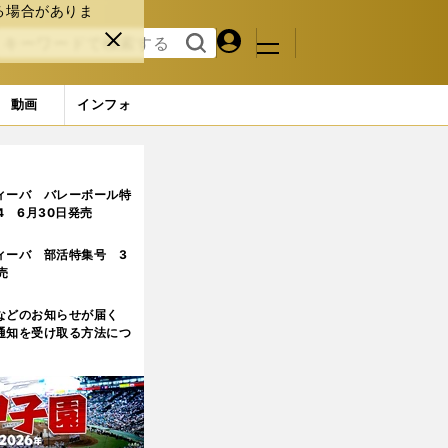
る場合がありま
マイペ
閉じ
検索
メニュ
ー
る
す
ジ
る
動画
インフォ
(4ページ目)
ィーバ バレーボール特
.4 6月30日発売
ィーバ 部活特集号 3
売
などのお知らせが届く
通知を受け取る方法につ