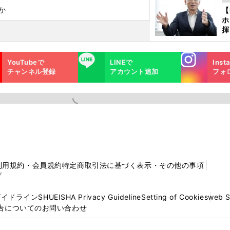
ど
か
【
ホ
揮
「
で
Instagra
LINE
YouTubeで
LINEで
Inst
m
チャンネル登録
アカウント追加
フォ
利用規約・会員規約
特定商取引法に基づく表示・その他の事項
プ
ガイドライン
SHUEISHA Privacy Guideline
Setting of Cookies
web 
告についてのお問い合わせ