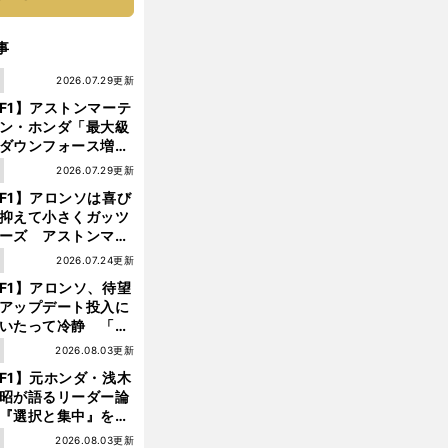
事
1
2026.07.29更新
F1】アストンマーテ
ン・ホンダ「最大級
ダウンフォース増」
実現するも、アロン
1
2026.07.29更新
が苦言を呈した理由
F1】アロンソは喜び
抑えて小さくガッツ
ーズ アストンマー
ィン・ホンダが「レ
1
2026.07.24更新
ス」に戻ってきた
レ
・
、
。
F1】アロンソ、待望
ッドブル
ホンダ
最速マシンでも勝てず
敗因は不運だけじゃない
アップデート投入に
いたって冷静 「ハ
ガリーGPが僕らに
1
2026.08.03更新
しいサーキットであ
F1】元ホンダ・浅木
ことを願う」
昭が語るリーダー論
『選択と集中』をし
ければ、部下の心は
1
2026.08.03更新