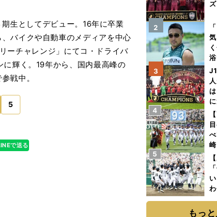
ズ
第４期生としてデビュー。16年に卒業
を
「
2
ら、バイクや自動車のメディアを中心
気
く
ingラリーチャレンジ」にてコ・ドライバ
浴
ンに輝く。19年から、国内最高峰の
太
J
3
で参戦中。
ァ
人
は
に
5
4
と
【
目
べ
崎
LINEで送る
5
「
【
て
「
い
わ
だ
もっと