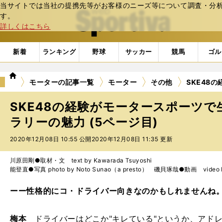
当サイトでは当社の提携先等がお客様のニーズ等について調査・分析し
web Sportiva (webスポルティーバ)
す。
詳しくはこちら
新着
ランキング
野球
サッカー
競馬
ゴル
we
モーターの記事一覧
モーター
その他
SKE48
b
ス
SKE48の経験がモータースポーツ
ポ
ル
ラリーの魅力 (5ページ目)
テ
2020年12月08日 10:55 公開
2020年12月08日 11:35 更新
ィ
ー
バ
川原田剛●取材・文 text by Kawarada Tsuyoshi
能登直●写真 photo by Noto Sunao（a presto） 磯貝琢哉●動画 video by 
ーー性格的にコ・ドライバー向きなのかもしれません
梅本
ドライバーはどこか"キレている"というか、アド