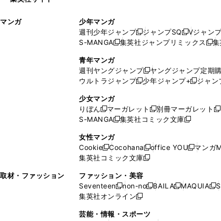
ウ
い
ィ
ウ
マンガ
少年マンガ
ン
ィ
週刊少年ジャンプ
ジャンプSQ
Vジャン
ド
ン
新
新
S-MANGA
集英社ジャンプリミックス
集
ウ
ド
新
し
し
新
で
ウ
し
い
い
し
青年マンガ
開
で
い
ウ
ウ
い
週刊ヤングジャンプ
ヤングジャンプ定期
新
く
開
ウ
ィ
ィ
ウ
ウルトラジャンプ
少年ジャンプ+
ジャン
新
し
新
く
ィ
ン
ン
ィ
し
い
し
ン
ド
ド
ン
少女マンガ
い
ウ
い
ド
ウ
ウ
ド
りぼん
マーガレット
別冊マーガレット
新
新
新
ウ
ィ
ウ
ウ
で
で
ウ
S-MANGA
集英社コミック文庫
し
新
し
新
ィ
ン
ィ
で
開
開
で
い
し
い
し
ン
ド
ン
女性マンガ
開
く
く
開
ウ
い
ウ
い
ド
ウ
ド
Cookie
Cocohana
office YOU
マンガM
く
く
新
新
新
ィ
ウ
ィ
ウ
ウ
で
ウ
集英社コミック文庫
し
新
し
し
ン
ィ
ン
ィ
で
開
で
い
し
い
い
ド
ン
ド
ン
取材・ファッション
ファッション・美容
開
く
開
ウ
い
ウ
ウ
ウ
ド
ウ
ド
Seventeen
non-no
BAILA
MAQUIA
S
く
く
新
新
新
新
ィ
ウ
ィ
ィ
で
ウ
で
ウ
集英社オンライン
し
新
し
し
し
ン
ィ
ン
ン
開
で
開
で
い
し
い
い
い
ド
ン
ド
ド
芸能・情報・スポーツ
く
開
く
開
ウ
い
ウ
ウ
ウ