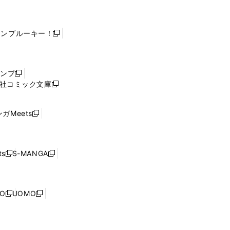
ャンプルーキー！
新
し
い
ウ
ャンプ
新
ィ
社コミック文庫
し
新
ン
い
し
ド
ウ
い
ウ
ガMeets
新
ィ
ウ
で
し
ン
ィ
開
い
ド
ン
く
ウ
ウ
ド
s
S-MANGA
新
新
ィ
で
ウ
し
し
ン
開
で
い
い
ド
く
開
ウ
ウ
ウ
NO
UOMO
く
新
新
ィ
ィ
で
し
し
ン
ン
開
い
い
ド
ド
く
ウ
ウ