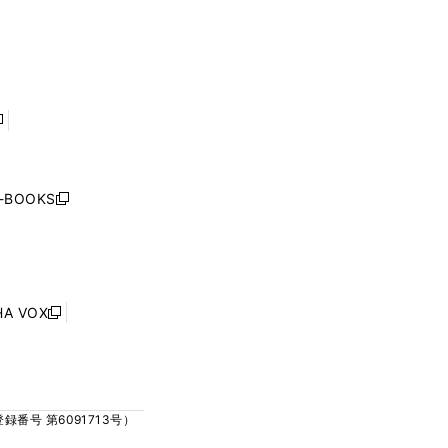
ウ
ウ
ィ
ィ
で
で
ン
ン
開
開
ド
ド
く
く
ウ
ウ
で
で
開
開
く
く
し
い
ウ
j-BOOKS
新
ィ
し
ン
い
ド
ウ
ウ
ィ
で
ン
HA VOX
開
新
ド
く
し
ウ
い
で
ウ
開
ィ
く
号 第6091713号）
ン
ド