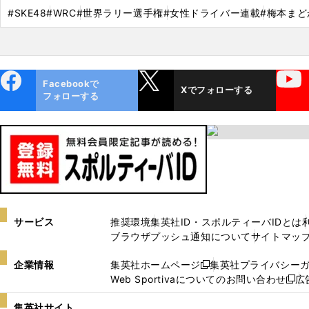
#SKE48
#WRC
#世界ラリー選手権
#女性ドライバー連載
#梅本まど
ebo
X
YouTube
Facebookで
Xでフォローする
ok
フォローする
サービス
推奨環境
集英社ID・スポルティーバIDとは
ブラウザプッシュ通知について
サイトマッ
企業情報
集英社ホームページ
集英社プライバシー
新
Web Sportivaについてのお問い合わせ
広
し
新
い
し
集英社サイト