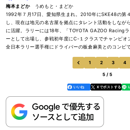
梅本まどか
うめもと・まどか
1992年７月17日、愛知県生まれ。2010年にSKE48の
し、現在は地元の名古屋を拠点にタレント活動をしなが
に活躍。ラリーには18年、「TOYOTA GAZOO Rac
ーとして出場し、参戦初年度にC-１クラスでチャンピオ
全日本ラリー選手権にドライバーの板倉麻美とのコンビ
1
2
3
4
のページへ
前
5 / 5
いいね
Xでポストする
line
faceboo
x
k