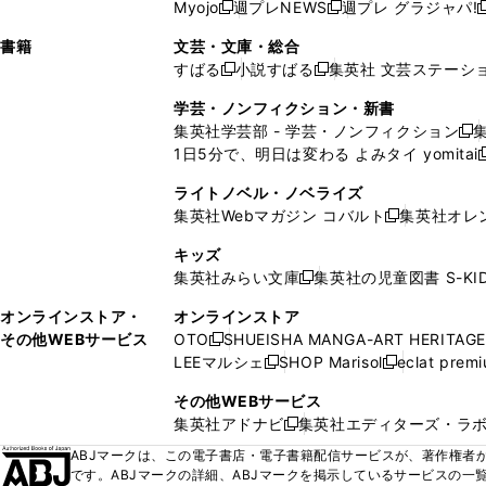
ウ
ド
ウ
ウ
Myojo
週プレNEWS
週プレ グラジャパ!
く
く
新
新
新
ィ
ウ
ィ
ィ
ィ
で
ウ
で
で
し
し
ン
ィ
ン
ン
ン
書籍
文芸・文庫・総合
開
で
開
開
い
い
ド
ン
ド
ド
ド
すばる
小説すばる
集英社 文芸ステーシ
く
開
く
く
新
新
ウ
ウ
ウ
ド
ウ
ウ
ウ
く
し
し
ィ
ィ
学芸・ノンフィクション・新書
で
ウ
で
で
で
い
い
ン
ン
集英社学芸部 - 学芸・ノンフィクション
開
で
開
開
開
新
ウ
ウ
ド
ド
1日5分で、明日は変わる よみタイ yomitai
く
開
く
く
く
し
新
ィ
ィ
ウ
ウ
く
い
ン
ン
ライトノベル・ノベライズ
で
で
ウ
ド
ド
集英社Webマガジン コバルト
集英社オレ
開
開
新
ィ
ウ
ウ
く
く
し
ン
キッズ
で
で
い
ド
集英社みらい文庫
集英社の児童図書 S-KID
開
開
新
ウ
ウ
く
く
し
ィ
オンラインストア・
オンラインストア
で
い
ン
その他WEBサービス
OTO
SHUEISHA MANGA-ART HERITAGE
開
新
ウ
ド
LEEマルシェ
SHOP Marisol
eclat prem
く
し
新
新
ィ
ウ
い
し
し
ン
その他WEBサービス
で
ウ
い
い
ド
集英社アドナビ
集英社エディターズ・ラ
開
新
ィ
ウ
ウ
ウ
く
し
ABJマークは、この電子書店・電子書籍配信サービスが、著作権者か
ン
ィ
ィ
で
い
です。ABJマークの詳細、ABJマークを掲示しているサービスの一
ド
ン
ン