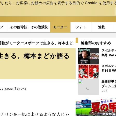
たり、お客様にお勧めの広告を表⽰する⽬的で Cookie を使⽤す
フ
その他球技
その他競技
モーター
フォト
連載
の経験がモータースポーツで生きる。梅本まどか語るラリーの魅力
編集部のおすすめ
スポルテ
で生きる。梅本まどか語る
集号 Vol
スポルテ
月16日発
最新記事
プッシュ
Isogai Takuya
いて
ね。
レナリンを一気に出せるような人じゃ