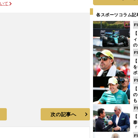
ついて
各スポーツコラム記
F
【
ィ
の
を
F
ソ
【
を
ポ
テ
F
ー
【
の
も
ン
F
優
次の記事へ
【
る
泰
「
な
F