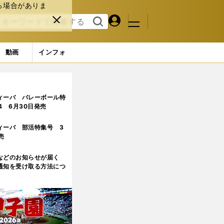
る場合がありま
マイペ
閉じ
検索
メニュ
ー
る
す
ジ
る
動画
インフォ
5ページ目
ィーバ バレーボール特
.4 6月30日発売
ィーバ 部活特集号 3
売
などのお知らせが届く
通知を受け取る方法につ