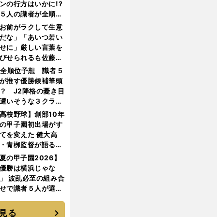
ンの行方はいかに!?
５人の識者が全順位
大胆予想
お前がラクして生意
だな」「あいつ若い
せに」厳しい言葉を
びせられるも佐藤慎
郎が貫いた誇りとフ
1全順位予想 識者５
ンへの思い
が推す優勝候補筆頭
？ J2降格の憂き目
遭いそうな３クラブ
は？
高校野球】創部10年
の甲子園初出場がす
てを変えた 健大高
・青栁監督が語る
機動破壊」はこうし
夏の甲子園2026】
生まれた
優勝は横浜じゃな
」 波乱必至の組み合
せで識者５人が選ん
優勝校はここだ！
見る