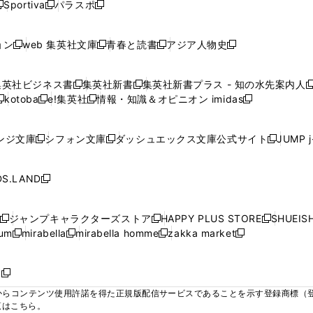
ウ
ウ
ウ
ウ
Sportiva
パラスポ
新
新
ィ
ィ
ィ
ィ
ィ
で
で
で
で
し
し
し
ン
ン
ン
ン
ン
開
開
開
開
い
い
い
ド
ド
ド
ド
ド
ョン
web 集英社文庫
青春と読書
アジア人物史
く
く
く
く
新
新
新
新
ウ
ウ
ウ
ウ
ウ
ウ
ウ
ウ
し
し
し
し
ィ
ィ
ィ
で
で
で
で
で
い
い
い
い
ン
ン
ン
集英社ビジネス書
集英社新書
集英社新書プラス - 知の水先案内人
開
開
開
開
開
新
新
新
ウ
ウ
ウ
ウ
ド
ド
ド
kotoba
e!集英社
情報・知識＆オピニオン imidas
く
く
く
く
く
新
し
新
し
新
ィ
ィ
ィ
ィ
ウ
ウ
ウ
し
し
い
し
い
し
ン
ン
ン
ン
で
で
で
い
い
ウ
い
ウ
い
ド
ド
ド
ド
ンジ文庫
シフォン文庫
ダッシュエックス文庫公式サイト
JUMP 
開
開
開
新
新
新
ウ
ウ
ィ
ウ
ィ
ウ
ウ
ウ
ウ
ウ
く
く
く
し
し
し
ィ
ィ
ン
ィ
ン
ィ
で
で
で
で
い
い
い
ン
ン
ド
ン
ド
ン
S.LAND
開
開
開
開
新
ウ
ウ
ウ
ド
ド
ウ
ド
ウ
ド
く
く
く
く
し
ィ
ィ
ィ
ウ
ウ
で
ウ
で
ウ
い
ン
ン
ン
ジャンプキャラクターズストア
HAPPY PLUS STORE
SHUEIS
で
で
開
で
開
で
新
新
新
ウ
ド
ド
ド
ium
mirabella
mirabella homme
zakka market
開
開
く
開
く
開
し
新
新
新
し
新
し
ィ
ウ
ウ
ウ
く
く
く
く
い
し
し
い
し
し
い
ン
で
で
で
ウ
い
い
ウ
い
い
ウ
ド
ボ
開
開
開
新
ィ
ウ
ウ
ィ
ウ
ウ
ィ
ウ
く
く
く
し
らコンテンツ使用許諾を得た正規版配信サービスであることを示す登録商標（登録番
ン
ィ
ィ
ン
ィ
ィ
ン
で
い
覧はこちら。
ド
ン
ン
ド
ン
ン
ド