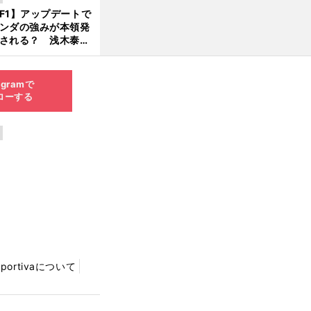
んどん離れていく」
F1】アップデートで
ンダの強みが本領発
される？ 浅木泰昭
レッドブルの位置ま
戻れる可能性も」
agramで
ローする
Sportivaについて