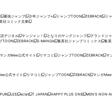
プ
最強ジャンプ
少年ジャンプ+
ジャンプTOON
ZEBRACK
ジ
新
新
新
新
新
英社コミック文庫
し
新
し
し
し
し
い
い
し
い
い
い
ウ
ウ
い
ウ
ウ
ウ
購読デジタル
ヤンジャン！
となりのヤングジャンプ
グランドジ
新
新
新
ィ
ィ
ウ
ィ
ィ
ィ
プTOON
ZEBRACK
S-MANGA
集英社ジャンプリミックス
集英
新
し
新
し
新
し
新
ン
ン
ィ
ン
ン
ン
し
い
し
い
し
い
し
ド
ド
ン
ド
ド
ド
い
ウ
い
ウ
い
ウ
い
ウ
ウ
ド
ウ
ウ
ウ
マンガMee公式サイト
リマコミ
ジャンプTOON
ZEBRACK
マン
新
新
新
新
ウ
ィ
ウ
ィ
ウ
ィ
ウ
で
で
ウ
で
で
で
し
し
し
し
し
ィ
ン
ィ
ン
ィ
ン
ィ
開
開
で
開
開
開
い
い
い
い
い
ン
ド
ン
ド
ン
ド
ン
く
く
開
く
く
く
ウ
ウ
ウ
ウ
ウ
ド
ウ
ド
ウ
ド
ウ
ド
ee公式サイト
リマコミ
ジャンプTOON
ZEBRACK
マンガMeet
く
新
新
新
新
ィ
ィ
ィ
ィ
ィ
ウ
で
ウ
で
ウ
で
ウ
し
し
し
し
ン
ン
ン
ン
ン
で
開
で
開
で
開
で
い
い
い
い
ド
ド
ド
ド
ド
開
く
開
く
開
く
開
ウ
ウ
ウ
ウ
ウ
ウ
ウ
ウ
ウ
PUR
LEE
eclat
T JAPAN
HAPPY PLUS ONE
MEN'S NON-
く
く
く
く
新
新
新
新
新
ィ
ィ
ィ
ィ
で
で
で
で
で
し
し
し
し
し
ン
ン
ン
ン
開
開
開
開
開
い
い
い
い
い
ド
ド
ド
ド
く
く
く
く
く
ウ
ウ
ウ
ウ
ウ