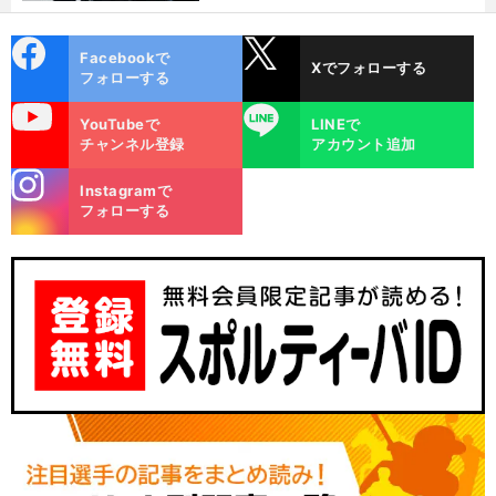
cebo
X
Facebookで
Xでフォローする
ok
フォローする
uTube
LINE
YouTubeで
LINEで
チャンネル登録
アカウント追加
stagra
Instagramで
m
フォローする
。
・
前
梅本まどかの今
コ
へ