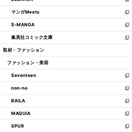
ィ
い
新
開
ウ
ン
ウ
し
マンガMeets
く
で
ド
ィ
い
新
開
ウ
ン
ウ
し
S-MANGA
く
で
ド
ィ
い
新
開
ウ
ン
ウ
し
集英社コミック文庫
く
で
ド
ィ
い
新
開
ウ
ン
ウ
し
取材・ファッション
く
で
ド
ィ
い
開
ウ
ン
ウ
ファッション・美容
く
で
ド
ィ
開
ウ
ン
Seventeen
く
で
ド
新
開
ウ
し
non-no
く
で
い
新
開
ウ
し
BAILA
く
ィ
い
新
ン
ウ
し
MAQUIA
ド
ィ
い
新
ウ
ン
ウ
し
SPUR
で
ド
ィ
い
新