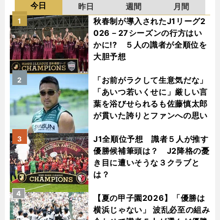
今日
昨日
週間
月間
秋春制が導入されたJ1リーグ2
1
026－27シーズンの行方はい
かに!? ５人の識者が全順位を
大胆予想
「お前がラクして生意気だな」
2
「あいつ若いくせに」厳しい言
葉を浴びせられるも佐藤慎太郎
が貫いた誇りとファンへの思い
J1全順位予想 識者５人が推す
3
優勝候補筆頭は？ J2降格の憂
き目に遭いそうな３クラブと
は？
4
【夏の甲子園2026】「優勝は
横浜じゃない」 波乱必至の組み