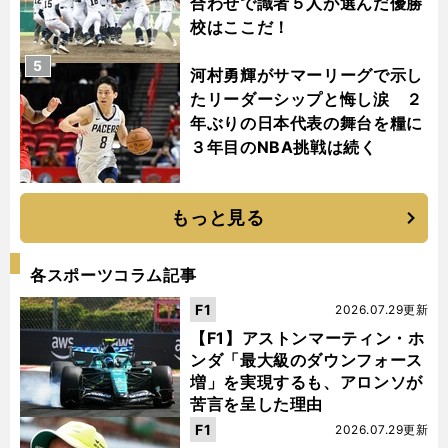
合わせで識者５人が選んだ優勝
校はここだ！
5
河村勇輝がサマーリーグで示し
たリーダーシップと悔し涙 ２
年ぶりの日本代表の舞台を糧に
３年目のNBA挑戦は続く
もっと見る
各スポーツコラム記事
F1
2026.07.29更新
【F1】アストンマーティン・ホ
ンダ「最大級のダウンフォース
増」を実現するも、アロンソが
苦言を呈した理由
F1
2026.07.29更新