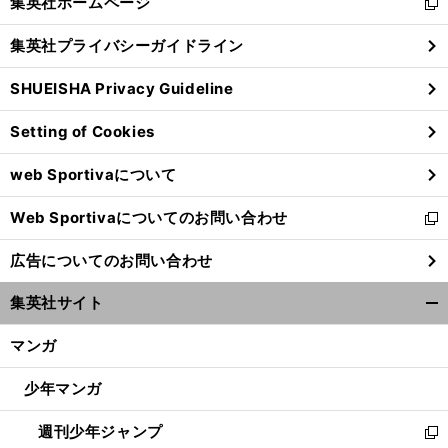
集英社ホームページ
新
閉
し
じ
集英社プライバシーガイドライン
い
る
ウ
SHUEISHA Privacy Guideline
ィ
ン
Setting of Cookies
ド
ウ
web Sportivaについて
で
開
Web Sportivaについてのお問い合わせ
く
新
し
広告についてのお問い合わせ
い
ウ
集英社サイト
ィ
開
ン
く/
マンガ
ド
閉
ウ
じ
少年マンガ
で
る
開
週刊少年ジャンプ
く
新