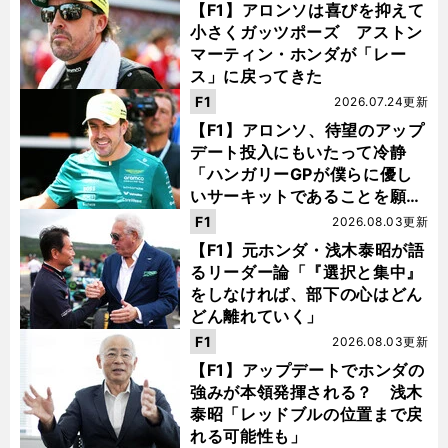
【F1】アロンソは喜びを抑えて
小さくガッツポーズ アストン
マーティン・ホンダが「レー
ス」に戻ってきた
F1
2026.07.24更新
【F1】アロンソ、待望のアップ
デート投入にもいたって冷静
「ハンガリーGPが僕らに優し
いサーキットであることを願
う」
F1
2026.08.03更新
【F1】元ホンダ・浅木泰昭が語
るリーダー論「『選択と集中』
をしなければ、部下の心はどん
どん離れていく」
F1
2026.08.03更新
【F1】アップデートでホンダの
強みが本領発揮される？ 浅木
泰昭「レッドブルの位置まで戻
れる可能性も」