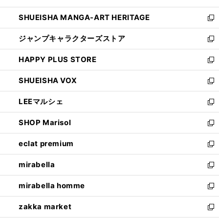
開
ウ
し
SHUEISHA MANGA-ART HERITAGE
く
で
い
新
開
ウ
し
ジャンプキャラクターズストア
く
ィ
い
新
ン
ウ
し
HAPPY PLUS STORE
ド
ィ
い
新
ウ
ン
ウ
し
SHUEISHA VOX
で
ド
ィ
い
新
開
ウ
ン
ウ
し
LEEマルシェ
く
で
ド
ィ
い
新
開
ウ
ン
ウ
し
SHOP Marisol
く
で
ド
ィ
い
新
開
ウ
ン
ウ
し
eclat premium
く
で
ド
ィ
い
新
開
ウ
ン
ウ
し
mirabella
く
で
ド
ィ
い
新
開
ウ
ン
ウ
し
mirabella homme
く
で
ド
ィ
い
新
開
ウ
ン
ウ
し
zakka market
く
で
ド
ィ
い
新
開
ウ
ン
ウ