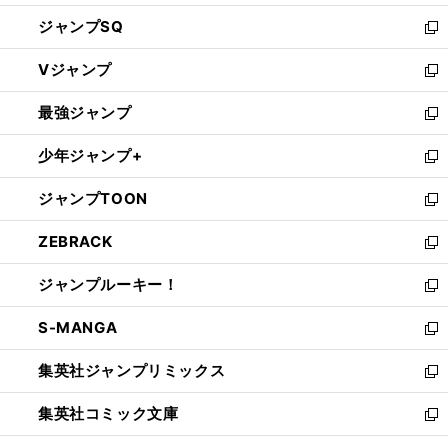
し
ジャンプSQ
い
新
ウ
し
Vジャンプ
ィ
い
新
ン
ウ
し
最強ジャンプ
ド
ィ
い
新
ウ
ン
ウ
し
少年ジャンプ+
で
ド
ィ
い
新
開
ウ
ン
ウ
し
ジャンプTOON
く
で
ド
ィ
い
新
開
ウ
ン
ウ
し
ZEBRACK
く
で
ド
ィ
い
新
開
ウ
ン
ウ
し
ジャンプルーキー！
く
で
ド
ィ
い
新
開
ウ
ン
ウ
し
S-MANGA
く
で
ド
ィ
い
新
開
ウ
ン
ウ
し
集英社ジャンプリミックス
く
で
ド
ィ
い
新
開
ウ
ン
ウ
し
集英社コミック文庫
く
で
ド
ィ
い
新
開
ウ
ン
ウ
し