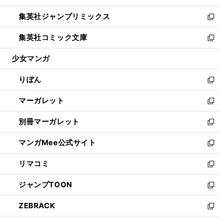
開
ウ
ン
ウ
し
集英社ジャンプリミックス
く
で
ド
ィ
い
新
開
ウ
ン
ウ
し
集英社コミック文庫
く
で
ド
ィ
い
新
開
ウ
ン
ウ
し
少女マンガ
く
で
ド
ィ
い
開
ウ
ン
ウ
りぼん
く
で
ド
ィ
新
開
ウ
ン
し
マーガレット
く
で
ド
い
新
開
ウ
ウ
し
別冊マーガレット
く
で
ィ
い
新
開
ン
ウ
し
マンガMee公式サイト
く
ド
ィ
い
新
ウ
ン
ウ
し
リマコミ
で
ド
ィ
い
新
開
ウ
ン
ウ
し
ジャンプTOON
く
で
ド
ィ
い
新
開
ウ
ン
ウ
し
ZEBRACK
く
で
ド
ィ
い
新
開
ウ
ン
ウ
し