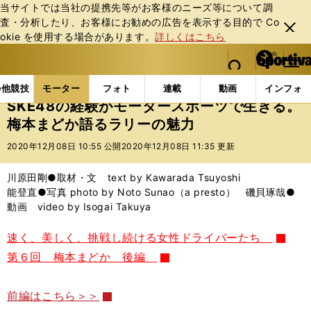
当サイトでは当社の提携先等がお客様のニーズ等について調
査・分析したり、お客様にお勧めの広告を表⽰する⽬的で Co
閉じ
okie を使⽤する場合があります。
詳しくはこちら
る
マイペ
web Sportiva (webスポルティーバ)
検索
メニュ
we
ー
モーターの記事一覧
モーター
その他
SKE48
b
ジ
の他競技
モーター
フォト
連載
動画
インフォ
ス
SKE48の経験がモータースポーツで生きる。
ポ
梅本まどか語るラリーの魅力
ル
テ
2020年12月08日 10:55 公開
2020年12月08日 11:35 更新
ィ
ー
川原田剛●取材・文 text by Kawarada Tsuyoshi
バ
能登直●写真 photo by Noto Sunao（a presto） 磯貝琢哉●
動画 video by Isogai Takuya
速く、美しく、挑戦し続ける女性ドライバーたち
第６回 梅本まどか 後編
前編はこちら＞＞