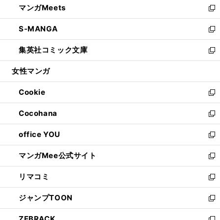
マンガMeets
く
で
ド
ィ
い
新
開
ウ
ン
ウ
し
S-MANGA
く
で
ド
ィ
い
新
開
ウ
ン
ウ
し
集英社コミック文庫
く
で
ド
ィ
い
新
開
ウ
ン
ウ
し
女性マンガ
く
で
ド
ィ
い
開
ウ
ン
ウ
Cookie
く
で
ド
ィ
新
開
ウ
ン
し
Cocohana
く
で
ド
い
新
開
ウ
ウ
し
office YOU
く
で
ィ
い
新
開
ン
ウ
し
マンガMee公式サイト
く
ド
ィ
い
新
ウ
ン
ウ
し
リマコミ
で
ド
ィ
い
新
開
ウ
ン
ウ
し
ジャンプTOON
く
で
ド
ィ
い
新
開
ウ
ン
ウ
し
ZEBRACK
く
で
ド