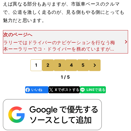
えば異なる部分もありますが、市販車ベースのクルマ
で、公道を激しく走るのが、見る側もやる側にとっても
魅力だと思います。
次のページへ
ラリーではドライバーのナビゲーションを行なう梅
本ーーラリーでコ・ドライバーを務めていますが、
どのような役割を果たすのですか？梅本 シンプル
に言うと、ドライバーのナビゲーションです。ラリ
次
1
2
3
4
5
のページへ
ーはドライバーと
1 / 5
いいね
Xでポストする
LINEで送る
line
faceboo
x
k