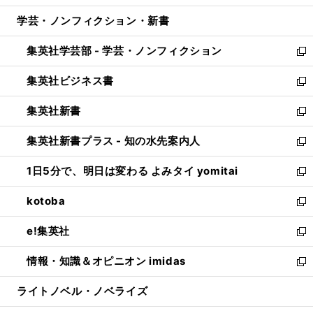
開
ウ
ン
ウ
し
学芸・ノンフィクション・新書
く
で
ド
ィ
い
開
ウ
ン
ウ
集英社学芸部 - 学芸・ノンフィクション
く
で
ド
ィ
新
開
ウ
ン
し
集英社ビジネス書
く
で
ド
い
新
開
ウ
ウ
し
集英社新書
く
で
ィ
い
新
開
ン
ウ
し
集英社新書プラス - 知の水先案内人
く
ド
ィ
い
新
ウ
ン
ウ
し
1日5分で、明日は変わる よみタイ yomitai
で
ド
ィ
い
新
開
ウ
ン
ウ
し
kotoba
く
で
ド
ィ
い
新
開
ウ
ン
ウ
し
e!集英社
く
で
ド
ィ
い
新
開
ウ
ン
ウ
し
情報・知識＆オピニオン imidas
く
で
ド
ィ
い
新
開
ウ
ン
ウ
し
ライトノベル・ノベライズ
く
で
ド
ィ
い
開
ウ
ン
ウ