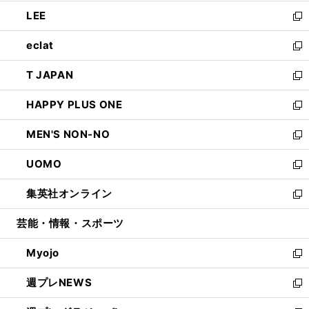
開
ウ
ン
ウ
し
LEE
く
で
ド
ィ
い
新
開
ウ
ン
ウ
し
eclat
く
で
ド
ィ
い
新
開
ウ
ン
ウ
し
T JAPAN
く
で
ド
ィ
い
新
開
ウ
ン
ウ
し
HAPPY PLUS ONE
く
で
ド
ィ
い
新
開
ウ
ン
ウ
し
MEN'S NON-NO
く
で
ド
ィ
い
新
開
ウ
ン
ウ
し
UOMO
く
で
ド
ィ
い
新
開
ウ
ン
ウ
し
集英社オンライン
く
で
ド
ィ
い
新
開
ウ
ン
ウ
し
芸能・情報・スポーツ
く
で
ド
ィ
い
開
ウ
ン
ウ
Myojo
く
で
ド
ィ
新
開
ウ
ン
し
週プレNEWS
く
で
ド
い
新
開
ウ
ウ
し