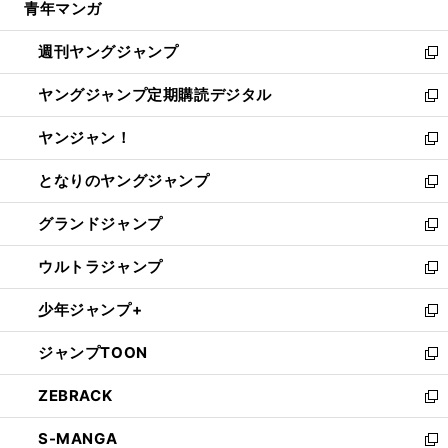
青年マンガ
く
で
ド
ィ
い
開
ウ
ン
ウ
週刊ヤングジャンプ
く
で
ド
ィ
新
開
ウ
ン
し
ヤングジャンプ定期購読デジタル
く
で
ド
い
新
開
ウ
ウ
し
ヤンジャン！
く
で
ィ
い
新
開
ン
ウ
し
となりのヤングジャンプ
く
ド
ィ
い
新
ウ
ン
ウ
し
グランドジャンプ
で
ド
ィ
い
新
開
ウ
ン
ウ
し
ウルトラジャンプ
く
で
ド
ィ
い
新
開
ウ
ン
ウ
し
少年ジャンプ+
く
で
ド
ィ
い
新
開
ウ
ン
ウ
し
ジャンプTOON
く
で
ド
ィ
い
新
開
ウ
ン
ウ
し
ZEBRACK
く
で
ド
ィ
い
新
開
ウ
ン
ウ
し
S-MANGA
く
で
ド
ィ
い
新