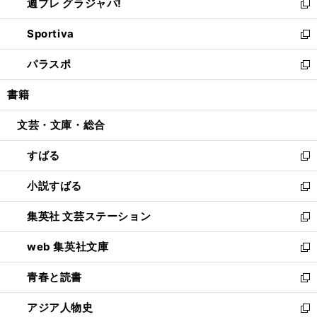
週プレ グラジャパ!
く
で
ィ
い
新
開
ン
ウ
し
Sportiva
く
ド
ィ
い
新
ウ
ン
ウ
し
パラスポ
で
ド
ィ
い
新
開
ウ
ン
ウ
し
書籍
く
で
ド
ィ
い
開
ウ
ン
ウ
文芸・文庫・総合
く
で
ド
ィ
開
ウ
ン
すばる
く
で
ド
新
開
ウ
し
小説すばる
く
で
い
新
開
ウ
し
集英社 文芸ステーション
く
ィ
い
新
ン
ウ
し
web 集英社文庫
ド
ィ
い
新
ウ
ン
ウ
し
青春と読書
で
ド
ィ
い
新
開
ウ
ン
ウ
し
アジア人物史
く
で
ド
ィ
い
新