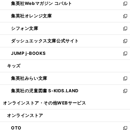
集英社Webマガジン コバルト
く
で
ド
ィ
新
開
ウ
ン
し
集英社オレンジ文庫
く
で
ド
い
新
開
ウ
ウ
し
シフォン文庫
く
で
ィ
い
新
開
ン
ウ
し
ダッシュエックス文庫公式サイト
く
ド
ィ
い
新
ウ
ン
ウ
し
JUMP j-BOOKS
で
ド
ィ
い
新
開
ウ
ン
ウ
し
キッズ
く
で
ド
ィ
い
開
ウ
ン
ウ
集英社みらい文庫
く
で
ド
ィ
新
開
ウ
ン
し
集英社の児童図書 S-KIDS.LAND
く
で
ド
い
新
開
ウ
ウ
し
オンラインストア・
その他WEBサービス
く
で
ィ
い
開
ン
ウ
オンラインストア
く
ド
ィ
ウ
ン
OTO
で
ド
新