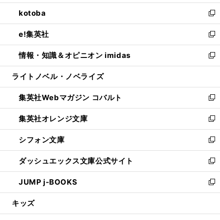
開
ウ
ン
ウ
し
kotoba
く
で
ド
ィ
い
新
開
ウ
ン
ウ
し
e!集英社
く
で
ド
ィ
い
新
開
ウ
ン
ウ
し
情報・知識＆オピニオン imidas
く
で
ド
ィ
い
新
開
ウ
ン
ウ
し
ライトノベル・ノベライズ
く
で
ド
ィ
い
開
ウ
ン
ウ
集英社Webマガジン コバルト
く
で
ド
ィ
新
開
ウ
ン
し
集英社オレンジ文庫
く
で
ド
い
新
開
ウ
ウ
し
シフォン文庫
く
で
ィ
い
新
開
ン
ウ
し
ダッシュエックス文庫公式サイト
く
ド
ィ
い
新
ウ
ン
ウ
し
JUMP j-BOOKS
で
ド
ィ
い
新
開
ウ
ン
ウ
し
キッズ
く
で
ド
ィ
い
開
ウ
ン
ウ