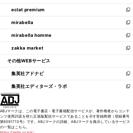
開
ウ
ン
ウ
し
eclat premium
く
で
ド
ィ
い
新
開
ウ
ン
ウ
し
mirabella
く
で
ド
ィ
い
新
開
ウ
ン
ウ
し
mirabella homme
く
で
ド
ィ
い
新
開
ウ
ン
ウ
し
zakka market
く
で
ド
ィ
い
新
開
ウ
ン
ウ
し
その他WEBサービス
く
で
ド
ィ
い
開
ウ
ン
ウ
集英社アドナビ
く
で
ド
ィ
新
開
ウ
ン
し
集英社エディターズ・ラボ
く
で
ド
い
新
開
ウ
ウ
し
く
で
ィ
い
開
ン
ウ
ABJマークは、この電子書店・電子書籍配信サービスが、著作権者からコンテ
く
ド
ィ
ンツ使用許諾を得た正規版配信サービスであることを示す登録商標（登録番号
ウ
ン
第6091713号）です。ABJマークの詳細、ABJマークを掲示しているサービス
で
ド
の一覧はこちら。
開
ウ
https://aebs.or.jp/