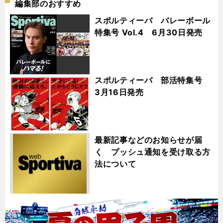
編集部のおすすめ
スポルティーバ バレーボール
特集号 Vol.4 6月30日発売
スポルティーバ 部活特集号
3月16日発売
最新記事などのお知らせが届
く プッシュ通知を受け取る方
法について