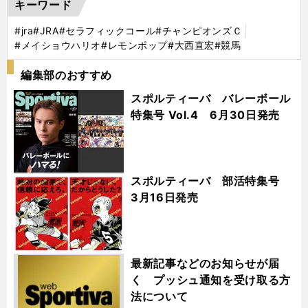
キーワード
#jra
#JRA
#セラフィックコール
#チャンピオンズＣ
#メイショウハリオ
#レモンポップ
#大西直宏
#競馬
編集部のおすすめ
スポルティーバ バレーボール
特集号 Vol.4 6月30日発売
スポルティーバ 部活特集号
3月16日発売
最新記事などのお知らせが届
く プッシュ通知を受け取る方
法について