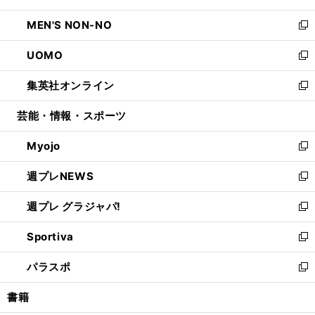
開
ウ
ン
ウ
し
MEN'S NON-NO
く
で
ド
ィ
い
新
開
ウ
ン
ウ
し
UOMO
く
で
ド
ィ
い
新
開
ウ
ン
ウ
し
集英社オンライン
く
で
ド
ィ
い
新
開
ウ
ン
ウ
し
芸能・情報・スポーツ
く
で
ド
ィ
い
開
ウ
ン
ウ
Myojo
く
で
ド
ィ
新
開
ウ
ン
し
週プレNEWS
く
で
ド
い
新
開
ウ
ウ
し
週プレ グラジャパ!
く
で
ィ
い
新
開
ン
ウ
し
Sportiva
く
ド
ィ
い
新
ウ
ン
ウ
し
パラスポ
で
ド
ィ
い
新
開
ウ
ン
ウ
し
書籍
く
で
ド
ィ
い
開
ウ
ン
ウ