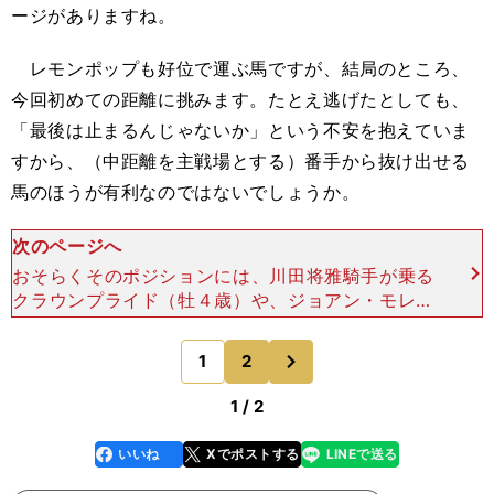
ージがありますね。
レモンポップも好位で運ぶ馬ですが、結局のところ、
今回初めての距離に挑みます。たとえ逃げたとしても、
「最後は止まるんじゃないか」という不安を抱えていま
すから、（中距離を主戦場とする）番手から抜け出せる
馬のほうが有利なのではないでしょうか。
次のページへ
おそらくそのポジションには、川田将雅騎手が乗る
クラウンプライド（牡４歳）や、ジョアン・モレイ
ラ騎手が手綱をとるアイコンテーラー（牝５歳）、
クリストフ・ルメール騎手が鞍上を務めるグロリア
次
1
2
のページへ
ムンディ（牡５歳
1 / 2
いいね
Xでポストする
LINEで送る
line
faceboo
x
k