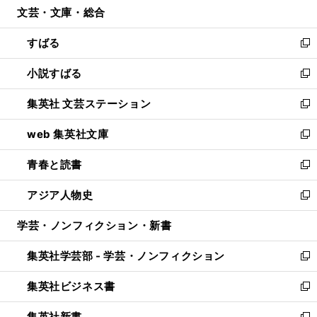
文芸・文庫・総合
く
で
ド
ィ
開
ウ
ン
すばる
く
で
ド
新
開
ウ
し
小説すばる
く
で
い
新
開
ウ
し
集英社 文芸ステーション
く
ィ
い
新
ン
ウ
し
web 集英社文庫
ド
ィ
い
新
ウ
ン
ウ
し
青春と読書
で
ド
ィ
い
新
開
ウ
ン
ウ
し
アジア人物史
く
で
ド
ィ
い
新
開
ウ
ン
ウ
し
学芸・ノンフィクション・新書
く
で
ド
ィ
い
開
ウ
ン
ウ
集英社学芸部 - 学芸・ノンフィクション
く
で
ド
ィ
新
開
ウ
ン
し
集英社ビジネス書
く
で
ド
い
新
開
ウ
ウ
し
集英社新書
く
で