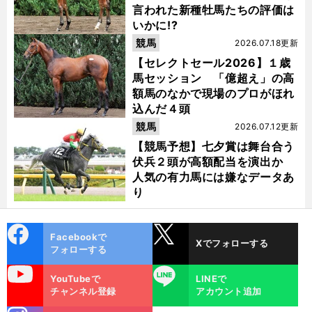
言われた新種牡馬たちの評価は
いかに!?
競馬
2026.07.18更新
【セレクトセール2026】１歳
馬セッション 「億超え」の高
額馬のなかで現場のプロがほれ
込んだ４頭
競馬
2026.07.12更新
【競馬予想】七夕賞は舞台合う
伏兵２頭が高額配当を演出か
人気の有力馬には嫌なデータあ
り
cebo
X
Facebookで
Xでフォローする
ok
フォローする
uTube
LINE
YouTubeで
LINEで
チャンネル登録
アカウント追加