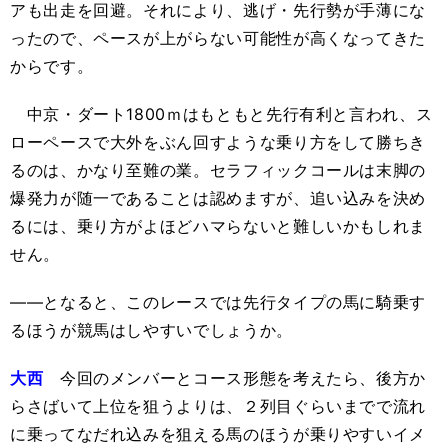
アも出走を回避。それにより、逃げ・先行勢が手薄にな
ったので、ペースが上がらない可能性が高くなってきた
からです。
中京・ダート1800ｍはもともと先行有利と言われ、ス
ローペースで大外をぶん回すような乗り方をして勝ちき
るのは、かなり至難の業。セラフィックコールは末脚の
爆発力が随一であることは認めますが、追い込みを決め
るには、乗り方がよほどハマらないと難しいかもしれま
せん。
――となると、このレースでは先行タイプの馬に騎乗す
るほうが競馬はしやすいでしょうか。
大西
今回のメンバーとコース形態を考えたら、後方か
らさばいて上位を狙うよりは、２列目ぐらいまでで流れ
に乗ってなだれ込みを狙える馬のほうが乗りやすいイメ