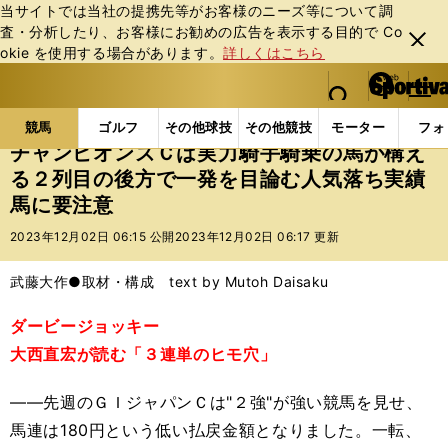
当サイトでは当社の提携先等がお客様のニーズ等について調
査・分析したり、お客様にお勧めの広告を表⽰する⽬的で Co
閉じ
okie を使⽤する場合があります。
詳しくはこちら
る
マイペ
web Sportiva (webスポルティーバ)
検索
メニュ
we
ー
競馬の記事一覧
競馬
チャンピオンズＣは実力騎手
b
ジ
競馬
ゴルフ
その他球技
その他競技
モーター
フォ
ス
チャンピオンズＣは実力騎手騎乗の馬が構え
ポ
る２列目の後方で一発を目論む人気落ち実績
ル
馬に要注意
テ
ィ
2023年12月02日 06:15 公開
2023年12月02日 06:17 更新
ー
バ
武藤大作●取材・構成 text by Mutoh Daisaku
ダービージョッキー
大西直宏が読む「３連単のヒモ穴」
――先週のＧＩジャパンＣは"２強"が強い競馬を見せ、
馬連は180円という低い払戻金額となりました。一転、