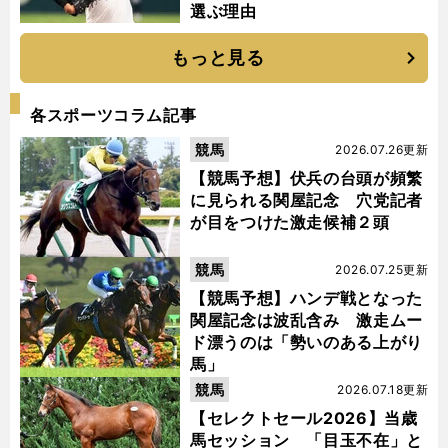
選ぶ理由
もっと見る
各スポーツコラム記事
競馬
2026.07.26更新
【競馬予想】伏兵の台頭が頻繁
に見られる関屋記念 穴党記者
が目をつけた激走候補２頭
競馬
2026.07.25更新
【競馬予想】ハンデ戦となった
関屋記念は波乱含み 激走ムー
ド漂うのは「勢いのある上がり
馬」
競馬
2026.07.18更新
【セレクトセール2026】当歳
馬セッション 「目玉不在」と