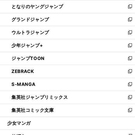
ン
ウ
し
となりのヤングジャンプ
く
ド
ィ
い
新
ウ
ン
ウ
し
グランドジャンプ
で
ド
ィ
い
新
開
ウ
ン
ウ
し
ウルトラジャンプ
く
で
ド
ィ
い
新
開
ウ
ン
ウ
し
少年ジャンプ+
く
で
ド
ィ
い
新
開
ウ
ン
ウ
し
ジャンプTOON
く
で
ド
ィ
い
新
開
ウ
ン
ウ
し
ZEBRACK
く
で
ド
ィ
い
新
開
ウ
ン
ウ
し
S-MANGA
く
で
ド
ィ
い
新
開
ウ
ン
ウ
し
集英社ジャンプリミックス
く
で
ド
ィ
い
新
開
ウ
ン
ウ
し
集英社コミック文庫
く
で
ド
ィ
い
新
開
ウ
ン
ウ
し
少女マンガ
く
で
ド
ィ
い
開
ウ
ン
ウ