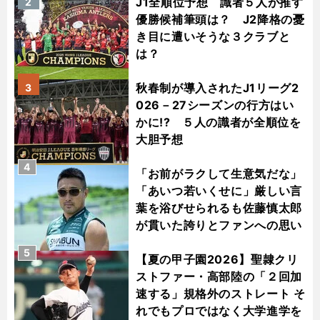
J1全順位予想 識者５人が推す
2
優勝候補筆頭は？ J2降格の憂
き目に遭いそうな３クラブと
は？
秋春制が導入されたJ1リーグ2
3
026－27シーズンの行方はい
かに!? ５人の識者が全順位を
大胆予想
4
「お前がラクして生意気だな」
「あいつ若いくせに」厳しい言
葉を浴びせられるも佐藤慎太郎
が貫いた誇りとファンへの思い
5
【夏の甲子園2026】聖隷クリ
ストファー・高部陸の「２回加
速する」規格外のストレート そ
れでもプロではなく大学進学を