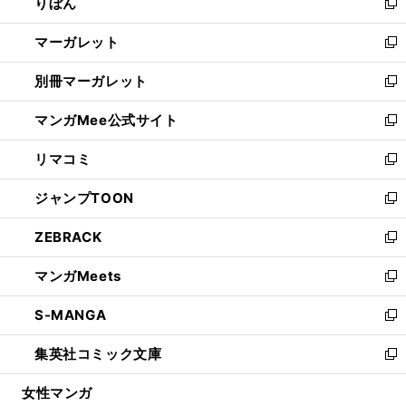
りぼん
く
で
ド
ィ
新
開
ウ
ン
し
マーガレット
く
で
ド
い
新
開
ウ
ウ
し
別冊マーガレット
く
で
ィ
い
新
開
ン
ウ
し
マンガMee公式サイト
く
ド
ィ
い
新
ウ
ン
ウ
し
リマコミ
で
ド
ィ
い
新
開
ウ
ン
ウ
し
ジャンプTOON
く
で
ド
ィ
い
新
開
ウ
ン
ウ
し
ZEBRACK
く
で
ド
ィ
い
新
開
ウ
ン
ウ
し
マンガMeets
く
で
ド
ィ
い
新
開
ウ
ン
ウ
し
S-MANGA
く
で
ド
ィ
い
新
開
ウ
ン
ウ
し
集英社コミック文庫
く
で
ド
ィ
い
新
開
ウ
ン
ウ
し
女性マンガ
く
で
ド
ィ
い