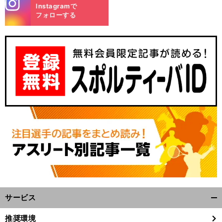
stagra
Instagramで
m
フォローする
前
へ
サービス
開
く/
推奨環境