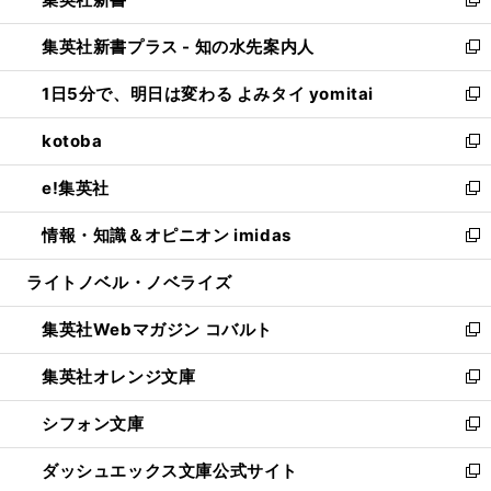
ィ
い
新
開
ン
ウ
し
集英社新書プラス - 知の水先案内人
く
ド
ィ
い
新
ウ
ン
ウ
し
1日5分で、明日は変わる よみタイ yomitai
で
ド
ィ
い
新
開
ウ
ン
ウ
し
kotoba
く
で
ド
ィ
い
新
開
ウ
ン
ウ
し
e!集英社
く
で
ド
ィ
い
新
開
ウ
ン
ウ
し
情報・知識＆オピニオン imidas
く
で
ド
ィ
い
新
開
ウ
ン
ウ
し
ライトノベル・ノベライズ
く
で
ド
ィ
い
開
ウ
ン
ウ
集英社Webマガジン コバルト
く
で
ド
ィ
新
開
ウ
ン
し
集英社オレンジ文庫
く
で
ド
い
新
開
ウ
ウ
し
シフォン文庫
く
で
ィ
い
新
開
ン
ウ
し
ダッシュエックス文庫公式サイト
く
ド
ィ
い
新