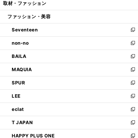
取材・ファッション
く
で
ド
ィ
い
開
ウ
ン
ウ
ファッション・美容
く
で
ド
ィ
開
ウ
ン
Seventeen
く
で
ド
新
開
ウ
し
non-no
く
で
い
新
開
ウ
し
BAILA
く
ィ
い
新
ン
ウ
し
MAQUIA
ド
ィ
い
新
ウ
ン
ウ
し
SPUR
で
ド
ィ
い
新
開
ウ
ン
ウ
し
LEE
く
で
ド
ィ
い
新
開
ウ
ン
ウ
し
eclat
く
で
ド
ィ
い
新
開
ウ
ン
ウ
し
T JAPAN
く
で
ド
ィ
い
新
開
ウ
ン
ウ
し
HAPPY PLUS ONE
く
で
ド
ィ
い
新