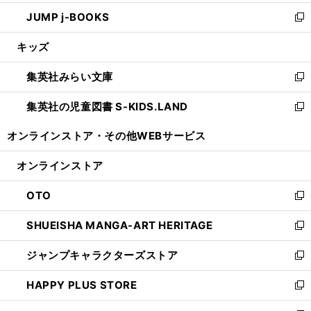
ウ
ン
ウ
し
JUMP j-BOOKS
で
ド
ィ
い
新
開
ウ
ン
ウ
し
キッズ
く
で
ド
ィ
い
開
ウ
ン
ウ
集英社みらい文庫
く
で
ド
ィ
新
開
ウ
ン
し
集英社の児童図書 S-KIDS.LAND
く
で
ド
い
新
開
ウ
ウ
し
オンラインストア・
その他WEBサービス
く
で
ィ
い
開
ン
ウ
オンラインストア
く
ド
ィ
ウ
ン
OTO
で
ド
新
開
ウ
し
SHUEISHA MANGA-ART HERITAGE
く
で
い
新
開
ウ
し
ジャンプキャラクターズストア
く
ィ
い
新
ン
ウ
し
HAPPY PLUS STORE
ド
ィ
い
新
ウ
ン
ウ
し