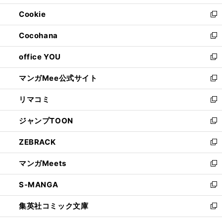
開
ウ
ン
ウ
Cookie
く
で
ド
ィ
新
開
ウ
ン
し
Cocohana
く
で
ド
い
新
開
ウ
ウ
し
office YOU
く
で
ィ
い
新
開
ン
ウ
し
マンガMee公式サイト
く
ド
ィ
い
新
ウ
ン
ウ
し
リマコミ
で
ド
ィ
い
新
開
ウ
ン
ウ
し
ジャンプTOON
く
で
ド
ィ
い
新
開
ウ
ン
ウ
し
ZEBRACK
く
で
ド
ィ
い
新
開
ウ
ン
ウ
し
マンガMeets
く
で
ド
ィ
い
新
開
ウ
ン
ウ
し
S-MANGA
く
で
ド
ィ
い
新
開
ウ
ン
ウ
し
集英社コミック文庫
く
で
ド
ィ
い
新
開
ウ
ン
ウ
し