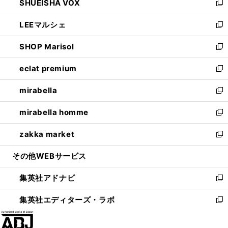
SHUEISHA VOX
で
ド
ィ
い
新
開
ウ
ン
ウ
し
LEEマルシェ
く
で
ド
ィ
い
新
開
ウ
ン
ウ
し
SHOP Marisol
く
で
ド
ィ
い
新
開
ウ
ン
ウ
し
eclat premium
く
で
ド
ィ
い
新
開
ウ
ン
ウ
し
mirabella
く
で
ド
ィ
い
新
開
ウ
ン
ウ
し
mirabella homme
く
で
ド
ィ
い
新
開
ウ
ン
ウ
し
zakka market
く
で
ド
ィ
い
新
開
ウ
ン
ウ
し
その他WEBサービス
く
で
ド
ィ
い
開
ウ
ン
ウ
集英社アドナビ
く
で
ド
ィ
新
開
ウ
ン
し
集英社エディターズ・ラボ
く
で
ド
い
新
開
ウ
ウ
し
く
で
ィ
い