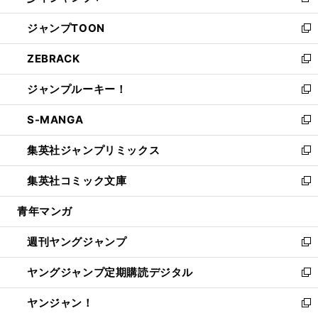
新
開
ウ
ン
ウ
し
ジャンプTOON
く
で
ド
ィ
い
新
開
ウ
ン
ウ
し
ZEBRACK
く
で
ド
ィ
い
新
開
ウ
ン
ウ
し
ジャンプルーキー！
く
で
ド
ィ
い
新
開
ウ
ン
ウ
し
S-MANGA
く
で
ド
ィ
い
新
開
ウ
ン
ウ
し
集英社ジャンプリミックス
く
で
ド
ィ
い
新
開
ウ
ン
ウ
し
集英社コミック文庫
く
で
ド
ィ
い
新
開
ウ
ン
ウ
し
青年マンガ
く
で
ド
ィ
い
開
ウ
ン
ウ
週刊ヤングジャンプ
く
で
ド
ィ
新
開
ウ
ン
し
ヤングジャンプ定期購読デジタル
く
で
ド
い
新
開
ウ
ウ
し
ヤンジャン！
く
で
ィ
い
新
開