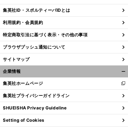
閉
じ
集英社ID・スポルティーバIDとは
る
利用規約・会員規約
特定商取引法に基づく表示・その他の事項
ブラウザプッシュ通知について
サイトマップ
企業情報
開
く/
集英社ホームページ
新
閉
し
じ
集英社プライバシーガイドライン
い
る
ウ
SHUEISHA Privacy Guideline
ィ
ン
Setting of Cookies
ド
ウ