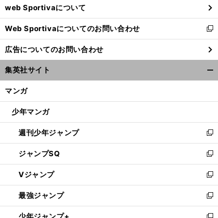
web Sportivaについて
で
開
Web Sportivaについてのお問い合わせ
く
新
し
広告についてのお問い合わせ
い
ウ
集英社サイト
ィ
開
ン
く/
マンガ
ド
閉
ウ
じ
少年マンガ
で
る
開
週刊少年ジャンプ
く
新
し
ジャンプSQ
い
新
ウ
し
Vジャンプ
ィ
い
新
ン
ウ
し
最強ジャンプ
ド
ィ
い
新
ウ
ン
ウ
し
少年ジャンプ+
で
ド
ィ
い