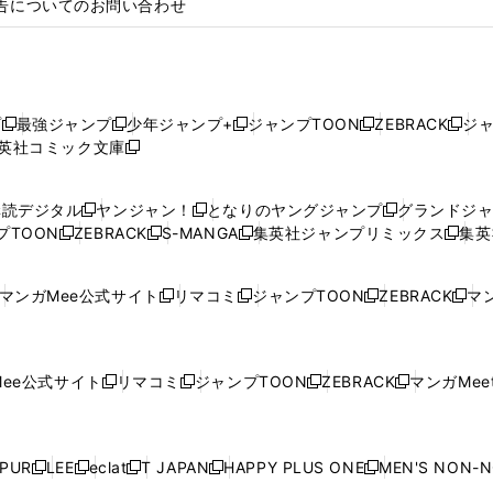
告についてのお問い合わせ
プ
最強ジャンプ
少年ジャンプ+
ジャンプTOON
ZEBRACK
ジ
新
新
新
新
新
英社コミック文庫
し
新
し
し
し
し
い
い
し
い
い
い
ウ
ウ
い
ウ
ウ
ウ
購読デジタル
ヤンジャン！
となりのヤングジャンプ
グランドジ
新
新
新
ィ
ィ
ウ
ィ
ィ
ィ
プTOON
ZEBRACK
S-MANGA
集英社ジャンプリミックス
集英
新
し
新
し
新
し
新
ン
ン
ィ
ン
ン
ン
し
い
し
い
し
い
し
ド
ド
ン
ド
ド
ド
い
ウ
い
ウ
い
ウ
い
ウ
ウ
ド
ウ
ウ
ウ
マンガMee公式サイト
リマコミ
ジャンプTOON
ZEBRACK
マン
新
新
新
新
ウ
ィ
ウ
ィ
ウ
ィ
ウ
で
で
ウ
で
で
で
し
し
し
し
し
ィ
ン
ィ
ン
ィ
ン
ィ
開
開
で
開
開
開
い
い
い
い
い
ン
ド
ン
ド
ン
ド
ン
く
く
開
く
く
く
ウ
ウ
ウ
ウ
ウ
ド
ウ
ド
ウ
ド
ウ
ド
ee公式サイト
リマコミ
ジャンプTOON
ZEBRACK
マンガMeet
く
新
新
新
新
ィ
ィ
ィ
ィ
ィ
ウ
で
ウ
で
ウ
で
ウ
し
し
し
し
ン
ン
ン
ン
ン
で
開
で
開
で
開
で
い
い
い
い
ド
ド
ド
ド
ド
開
く
開
く
開
く
開
ウ
ウ
ウ
ウ
ウ
ウ
ウ
ウ
ウ
PUR
LEE
eclat
T JAPAN
HAPPY PLUS ONE
MEN'S NON-
く
く
く
く
新
新
新
新
新
ィ
ィ
ィ
ィ
で
で
で
で
で