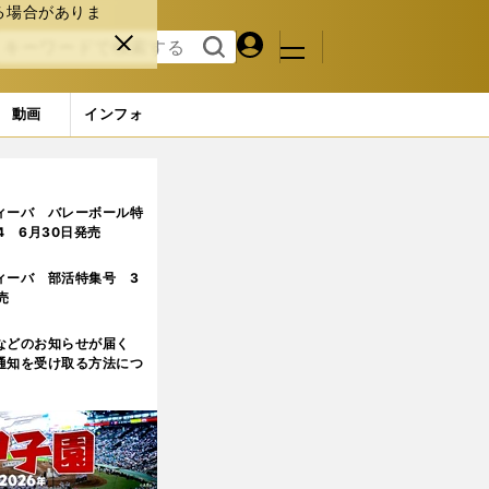
る場合がありま
マイペ
閉じ
検索
メニュ
ー
る
す
ジ
る
動画
インフォ
ィーバ バレーボール特
.4 6月30日発売
ィーバ 部活特集号 3
売
などのお知らせが届く
通知を受け取る方法につ