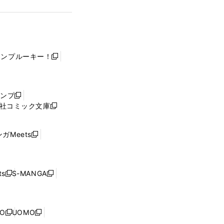
ャンプルーキー！
新
し
い
ウ
ャンプ
新
ィ
社コミック文庫
し
新
ン
い
し
ド
ウ
い
ウ
ガMeets
新
ィ
ウ
で
し
ン
ィ
開
い
ド
ン
く
ウ
ウ
ド
s
S-MANGA
新
新
ィ
で
ウ
し
し
ン
開
で
い
い
ド
く
開
ウ
ウ
ウ
NO
UOMO
く
新
新
ィ
ィ
で