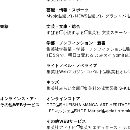
し
新
し
し
し
ン
ィ
ン
ン
開
で
開
で
い
し
い
い
い
ド
ン
ド
ド
芸能・情報・スポーツ
く
開
く
開
ウ
い
ウ
ウ
ウ
ウ
ド
ウ
ウ
Myojo
週プレNEWS
週プレ グラジャパ!
く
く
新
新
新
ィ
ウ
ィ
ィ
ィ
で
ウ
で
で
し
し
ン
ィ
ン
ン
ン
書籍
文芸・文庫・総合
開
で
開
開
い
い
ド
ン
ド
ド
ド
すばる
小説すばる
集英社 文芸ステーシ
く
開
く
く
新
新
ウ
ウ
ウ
ド
ウ
ウ
ウ
く
し
し
ィ
ィ
学芸・ノンフィクション・新書
で
ウ
で
で
で
い
い
ン
ン
集英社学芸部 - 学芸・ノンフィクション
開
で
開
開
開
新
ウ
ウ
ド
ド
1日5分で、明日は変わる よみタイ yomitai
く
開
く
く
く
し
新
ィ
ィ
ウ
ウ
く
い
ン
ン
ライトノベル・ノベライズ
で
で
ウ
ド
ド
集英社Webマガジン コバルト
集英社オレ
開
開
新
ィ
ウ
ウ
く
く
し
ン
キッズ
で
で
い
ド
集英社みらい文庫
集英社の児童図書 S-KID
開
開
新
ウ
ウ
く
く
し
ィ
オンラインストア・
オンラインストア
で
い
ン
その他WEBサービス
OTO
SHUEISHA MANGA-ART HERITAGE
開
新
ウ
ド
LEEマルシェ
SHOP Marisol
eclat prem
く
し
新
新
ィ
ウ
い
し
し
ン
その他WEBサービス
で
ウ
い
い
ド
集英社アドナビ
集英社エディターズ・ラ
開
新