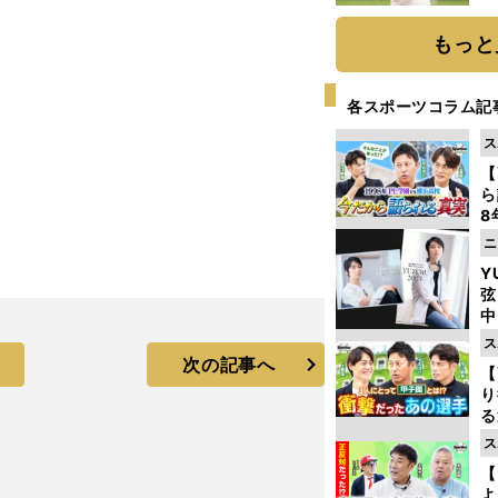
ト
く
もっと
各スポーツコラム記
ス
【
ら
8
最
ニ
き
Y
弦
中
ス
次の記事へ
【
り
る
学
ス
け
【
よ