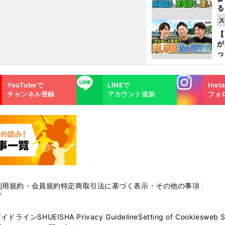
る
光
ス
ピ
【
が
っ
た
Instagra
LINE
YouTubeで
LINEで
Inst
m
チャンネル登録
アカウント追加
フォ
利用規約・会員規約
特定商取引法に基づく表示・その他の事項
プ
ガイドライン
SHUEISHA Privacy Guideline
Setting of Cookies
web 