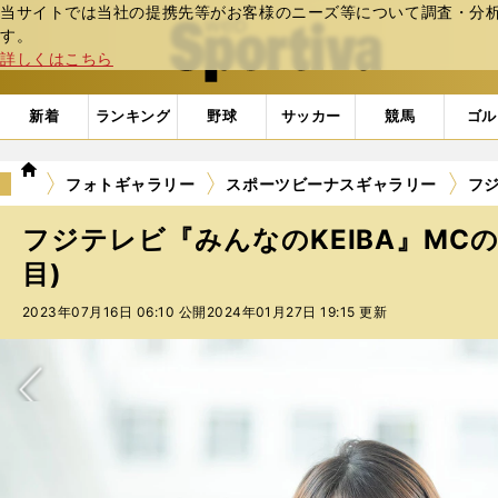
当サイトでは当社の提携先等がお客様のニーズ等について調査・分析し
web Sportiva (webスポルティーバ)
す。
詳しくはこちら
新着
ランキング
野球
サッカー
競馬
ゴル
we
フォトギャラリー
スポーツビーナスギャラリー
フジ
b
ス
フジテレビ『みんなのKEIBA』MCの
ポ
ル
目)
テ
2023年07月16日 06:10 公開
2024年01月27日 19:15 更新
ィ
ー
バ
次へ