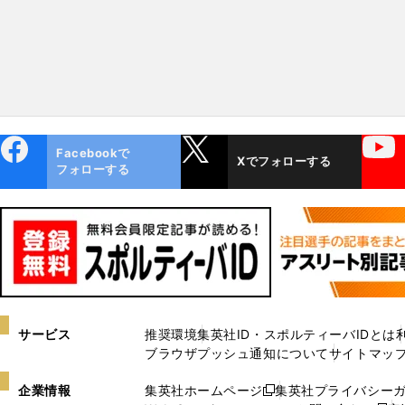
ebo
X
YouTube
Facebookで
Xでフォローする
ok
フォローする
サービス
推奨環境
集英社ID・スポルティーバIDとは
ブラウザプッシュ通知について
サイトマッ
企業情報
集英社ホームページ
集英社プライバシー
新