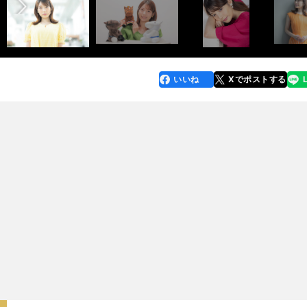
いいね
Xでポストする
line
faceboo
x
k