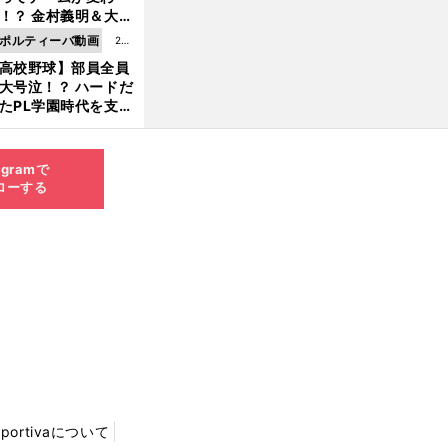
8.0
！？ 金村義明＆大塚
6更
二が語る歴代監督エ
ポルティーバ動画
202
新
ソード
高校野球】部員全員
6.0
大号泣！？ ハードだ
8.0
たPL学園時代を支え
6更
ものとは
新
agramで
ローする
Sportivaについて