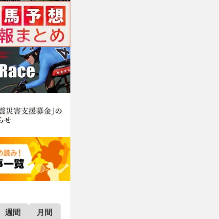
週間
月間