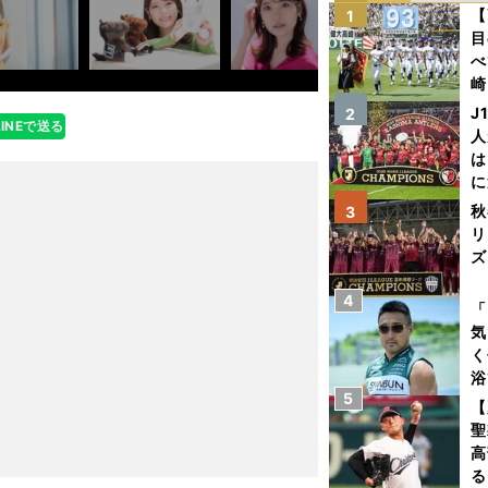
【
1
目
べ
崎
「
J
2
LINEで送る
て
人
は
に
と
秋
3
リ
ズ
4
を
「
気
く
浴
5
太
【
ァ
聖
高
る