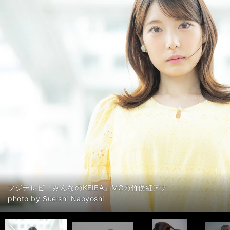
フジテレビ『みんなのKEIBA』MCの竹俣紅アナ
前へ
朝日杯FSの予想をこちら＞＞
朝日杯FSの予想をこちら＞＞
朝日杯FSの予想をこちら＞＞
photo by Sueishi Naoyoshi