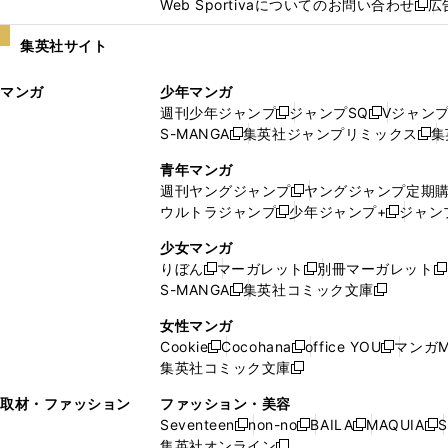
Web Sportivaについてのお問い合わせ
広
し
新
い
し
集英社サイト
ウ
い
ィ
ウ
マンガ
少年マンガ
ン
ィ
週刊少年ジャンプ
ジャンプSQ
Vジャン
ド
ン
新
新
S-MANGA
集英社ジャンプリミックス
集
ウ
ド
新
し
し
新
で
ウ
し
い
い
し
青年マンガ
開
で
い
ウ
ウ
い
週刊ヤングジャンプ
ヤングジャンプ定期
新
く
開
ウ
ィ
ィ
ウ
ウルトラジャンプ
少年ジャンプ+
ジャン
新
し
新
く
ィ
ン
ン
ィ
し
い
し
ン
ド
ド
ン
少女マンガ
い
ウ
い
ド
ウ
ウ
ド
りぼん
マーガレット
別冊マーガレット
新
新
新
ウ
ィ
ウ
ウ
で
で
ウ
S-MANGA
集英社コミック文庫
し
新
し
新
ィ
ン
ィ
で
開
開
で
い
し
い
し
ン
ド
ン
女性マンガ
開
く
く
開
ウ
い
ウ
い
ド
ウ
ド
Cookie
Cocohana
office YOU
マンガM
く
く
新
新
新
ィ
ウ
ィ
ウ
ウ
で
ウ
集英社コミック文庫
し
新
し
し
ン
ィ
ン
ィ
で
開
で
い
し
い
い
ド
ン
ド
ン
取材・ファッション
ファッション・美容
開
く
開
ウ
い
ウ
ウ
ウ
ド
ウ
ド
Seventeen
non-no
BAILA
MAQUIA
S
く
く
新
新
新
新
ィ
ウ
ィ
ィ
で
ウ
で
ウ
集英社オンライン