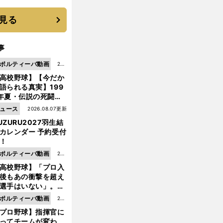
 それでもプロではな
大学進学を選ぶ理由
見る
事
ポルティーバ動画
202
高校野球】【今だか
6.0
語られる真実】199
8.0
年夏・伝説の死闘の
7更
中にPL学園に何が起
ュース
2026.08.07更新
新
ていた！？
UZURU2027羽生結
カレンダー 予約受付
！
ポルティーバ動画
202
高校野球】「プロ入
6.0
後もあの衝撃を超え
8.0
選手はいない」。PL
6更
園トリオが衝撃を受
ポルティーバ動画
202
新
た選手
プロ野球】指揮官に
6.0
ってチームが変わ