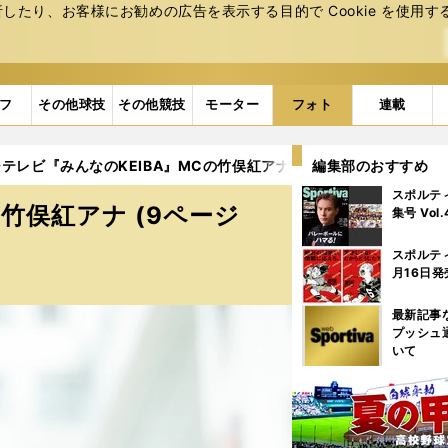
たり、お客様にお勧めの広告を表⽰する⽬的で Cookie を使⽤す
フ
その他球技
その他競技
モーター
フォト
連載
テレビ『みんなのKEIBA』MCの竹俣紅アナ (9ページ目)
編集部のおすすめ
スポルテ
竹俣紅アナ (9ページ
集号 Vol
スポルテ
月16日発
最新記事
プッシュ
いて