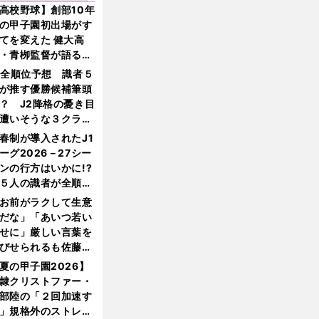
高校野球】創部10年
の甲子園初出場がす
てを変えた 健大高
・青栁監督が語る
機動破壊」はこうし
1全順位予想 識者５
生まれた
が推す優勝候補筆頭
？ J2降格の憂き目
遭いそうな３クラブ
は？
春制が導入されたJ1
ーグ2026－27シー
ンの行方はいかに!?
５人の識者が全順位
大胆予想
お前がラクして生意
だな」「あいつ若い
せに」厳しい言葉を
びせられるも佐藤慎
郎が貫いた誇りとフ
夏の甲子園2026】
ンへの思い
隷クリストファー・
部陸の「２回加速す
」規格外のストレー