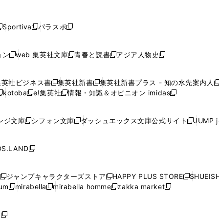
し
し
し
し
し
ン
ン
ン
ン
開
開
開
開
開
い
い
い
い
い
ド
ド
ド
ド
く
く
く
く
く
ウ
ウ
ウ
ウ
ウ
ウ
ウ
ウ
ウ
Sportiva
パラスポ
新
新
ィ
ィ
ィ
ィ
ィ
で
で
で
で
し
し
し
ン
ン
ン
ン
ン
開
開
開
開
い
い
い
ド
ド
ド
ド
ド
ョン
web 集英社文庫
青春と読書
アジア人物史
く
く
く
く
新
新
新
新
ウ
ウ
ウ
ウ
ウ
ウ
ウ
ウ
し
し
し
し
ィ
ィ
ィ
で
で
で
で
で
い
い
い
い
ン
ン
ン
集英社ビジネス書
集英社新書
集英社新書プラス - 知の水先案内人
開
開
開
開
開
新
新
新
ウ
ウ
ウ
ウ
ド
ド
ド
kotoba
e!集英社
情報・知識＆オピニオン imidas
く
く
く
く
く
新
し
新
し
新
ィ
ィ
ィ
ィ
ウ
ウ
ウ
し
し
い
し
い
し
ン
ン
ン
ン
で
で
で
い
い
ウ
い
ウ
い
ド
ド
ド
ド
ンジ文庫
シフォン文庫
ダッシュエックス文庫公式サイト
JUMP 
開
開
開
新
新
新
ウ
ウ
ィ
ウ
ィ
ウ
ウ
ウ
ウ
ウ
く
く
く
し
し
し
ィ
ィ
ン
ィ
ン
ィ
で
で
で
で
い
い
い
ン
ン
ド
ン
ド
ン
S.LAND
開
開
開
開
新
ウ
ウ
ウ
ド
ド
ウ
ド
ウ
ド
く
く
く
く
し
ィ
ィ
ィ
ウ
ウ
で
ウ
で
ウ
い
ン
ン
ン
ジャンプキャラクターズストア
HAPPY PLUS STORE
SHUEIS
で
で
開
で
開
で
新
新
新
ウ
ド
ド
ド
ium
mirabella
mirabella homme
zakka market
開
開
く
開
く
開
し
新
新
新
し
新
し
ィ
ウ
ウ
ウ
く
く
く
く
い
し
し
い
し
し
い
ン
で
で
で
ウ
い
い
ウ
い
い
ウ
ド
ボ
開
開
開
新