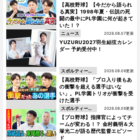
動画
【高校野球】【今だから語られ
る真実】1998年夏・伝説の死
闘の最中にPL学園に何が起きて
いた！？
ニュース
2026.08.07更新
YUZURU2027羽生結弦カレン
ダー 予約受付中！
スポルティーバ
2026.08.06更新
動画
【高校野球】「プロ入り後もあ
の衝撃を超える選手はいな
い」。PL学園トリオが衝撃を受
けた選手
スポルティーバ
2026.08.06更新
動画
【プロ野球】指揮官によってチ
ームが変わる！？ 金村義明＆大
塚光二が語る歴代監督エピソー
ド