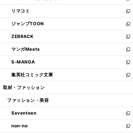
ウ
ン
ウ
し
リマコミ
で
ド
ィ
い
新
開
ウ
ン
ウ
し
ジャンプTOON
く
で
ド
ィ
い
新
開
ウ
ン
ウ
し
ZEBRACK
く
で
ド
ィ
い
新
開
ウ
ン
ウ
し
マンガMeets
く
で
ド
ィ
い
新
開
ウ
ン
ウ
し
S-MANGA
く
で
ド
ィ
い
新
開
ウ
ン
ウ
し
集英社コミック文庫
く
で
ド
ィ
い
新
開
ウ
ン
ウ
し
取材・ファッション
く
で
ド
ィ
い
開
ウ
ン
ウ
ファッション・美容
く
で
ド
ィ
開
ウ
ン
Seventeen
く
で
ド
新
開
ウ
し
non-no
く
で
い
新
開