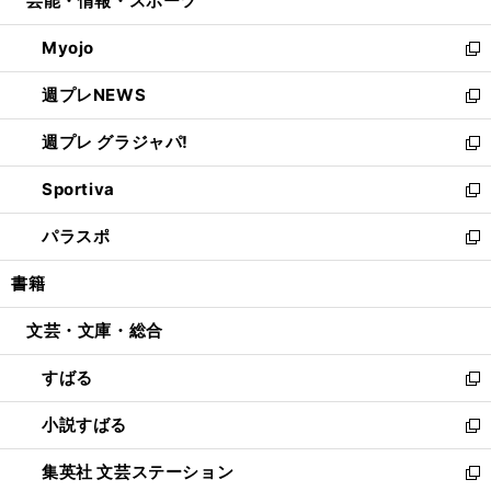
芸能・情報・スポーツ
く
で
ド
ィ
い
開
ウ
ン
ウ
Myojo
く
で
ド
ィ
新
開
ウ
ン
し
週プレNEWS
く
で
ド
い
新
開
ウ
ウ
し
週プレ グラジャパ!
く
で
ィ
い
新
開
ン
ウ
し
Sportiva
く
ド
ィ
い
新
ウ
ン
ウ
し
パラスポ
で
ド
ィ
い
新
開
ウ
ン
ウ
し
書籍
く
で
ド
ィ
い
開
ウ
ン
ウ
文芸・文庫・総合
く
で
ド
ィ
開
ウ
ン
すばる
く
で
ド
新
開
ウ
し
小説すばる
く
で
い
新
開
ウ
し
集英社 文芸ステーション
く
ィ
い
新