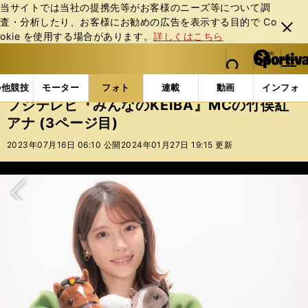
当サイトでは当社の提携先等がお客様のニーズ等について調
査・分析したり、お客様にお勧めの広告を表⽰する⽬的で Co
閉じ
okie を使⽤する場合があります。
詳しくはこちら
る
マイペ
web Sportiva (webスポルティーバ)
検索
メニュ
we
ー
フォトギャラリー
スポーツビーナスギャラリー
フジ
b
ジ
の他競技
モーター
フォト
連載
動画
インフォ
ス
フジテレビ『みんなのKEIBA』MCの竹俣紅
ポ
アナ (3ページ目)
ル
テ
2023年07月16日 06:10 公開
2024年01月27日 19:15 更新
ィ
ー
バ
次へ