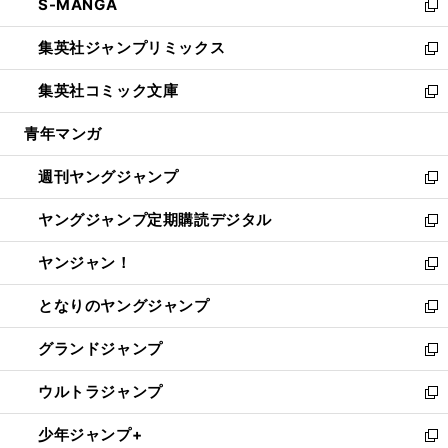
S-MANGA
く
で
ド
ィ
い
新
開
ウ
ン
ウ
し
集英社ジャンプリミックス
く
で
ド
ィ
い
新
開
ウ
ン
ウ
し
集英社コミック文庫
く
で
ド
ィ
い
新
開
ウ
ン
ウ
し
青年マンガ
く
で
ド
ィ
い
開
ウ
ン
ウ
週刊ヤングジャンプ
く
で
ド
ィ
新
開
ウ
ン
し
ヤングジャンプ定期購読デジタル
く
で
ド
い
新
開
ウ
ウ
し
ヤンジャン！
く
で
ィ
い
新
開
ン
ウ
し
となりのヤングジャンプ
く
ド
ィ
い
新
ウ
ン
ウ
し
グランドジャンプ
で
ド
ィ
い
新
開
ウ
ン
ウ
し
ウルトラジャンプ
く
で
ド
ィ
い
新
開
ウ
ン
ウ
し
少年ジャンプ+
く
で
ド
ィ
い
新