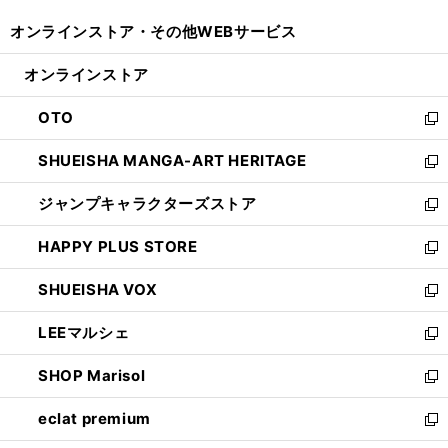
開
ウ
ウ
し
オンラインストア・
その他WEBサービス
く
で
ィ
い
開
ン
ウ
オンラインストア
く
ド
ィ
ウ
ン
OTO
で
ド
新
開
ウ
し
SHUEISHA MANGA-ART HERITAGE
く
で
い
新
開
ウ
し
ジャンプキャラクターズストア
く
ィ
い
新
ン
ウ
し
HAPPY PLUS STORE
ド
ィ
い
新
ウ
ン
ウ
し
SHUEISHA VOX
で
ド
ィ
い
新
開
ウ
ン
ウ
し
LEEマルシェ
く
で
ド
ィ
い
新
開
ウ
ン
ウ
し
SHOP Marisol
く
で
ド
ィ
い
新
開
ウ
ン
ウ
し
eclat premium
く
で
ド
ィ
い
新
開
ウ
ン
ウ
し