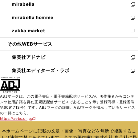
mirabella
く
で
ド
ィ
い
新
開
ウ
ン
ウ
し
mirabella homme
く
で
ド
ィ
い
新
開
ウ
ン
ウ
し
zakka market
く
で
ド
ィ
い
新
開
ウ
ン
ウ
し
その他WEBサービス
く
で
ド
ィ
い
開
ウ
ン
ウ
集英社アドナビ
く
で
ド
ィ
新
開
ウ
ン
し
集英社エディターズ・ラボ
く
で
ド
い
新
開
ウ
ウ
し
く
で
ィ
い
開
ン
ウ
ABJマークは、この電子書店・電子書籍配信サービスが、著作権者からコンテ
く
ド
ィ
ンツ使用許諾を得た正規版配信サービスであることを示す登録商標（登録番号
ウ
ン
第6091713号）です。ABJマークの詳細、ABJマークを掲示しているサービス
で
ド
の一覧はこちら。
開
ウ
https://aebs.or.jp/
新
く
で
し
い
開
本ホームページに記載の文章・画像・写真などを無断で複製するこ
ウ
く
とは法律で禁じられています。全ての著作権は株式会社 集英社に帰