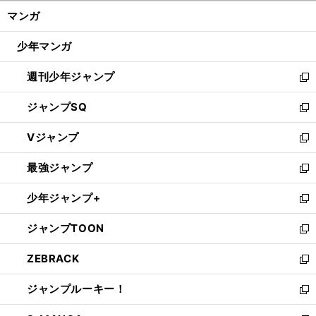
ン
く/
マンガ
ド
閉
ウ
じ
少年マンガ
で
る
開
週刊少年ジャンプ
く
新
し
ジャンプSQ
い
新
ウ
し
Vジャンプ
ィ
い
新
ン
ウ
し
最強ジャンプ
ド
ィ
い
新
ウ
ン
ウ
し
少年ジャンプ+
で
ド
ィ
い
新
開
ウ
ン
ウ
し
ジャンプTOON
く
で
ド
ィ
い
新
開
ウ
ン
ウ
し
ZEBRACK
く
で
ド
ィ
い
新
開
ウ
ン
ウ
し
ジャンプルーキー！
く
で
ド
ィ
い
新
開
ウ
ン
ウ
し