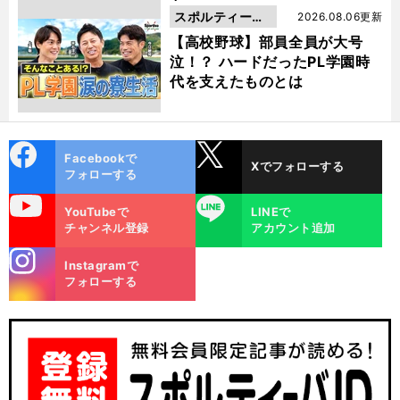
スポルティーバ
2026.08.06更新
動画
【高校野球】部員全員が大号
泣！？ ハードだったPL学園時
代を支えたものとは
cebo
X
Facebookで
Xでフォローする
ok
フォローする
uTube
LINE
YouTubeで
LINEで
チャンネル登録
アカウント追加
stagra
Instagramで
m
フォローする