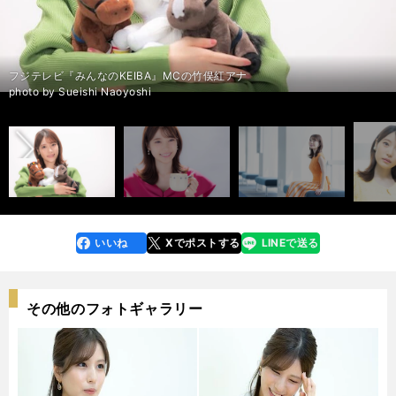
フジテレビ『みんなのKEIBA』MCの竹俣紅アナ
前へ
朝日杯FSの予想をこちら＞＞
朝日杯FSの予想をこちら＞＞
朝日杯FSの予想をこちら＞＞
photo by Sueishi Naoyoshi
いいね
Xでポストする
LINEで送る
line
faceboo
x
k
その他のフォトギャラリー