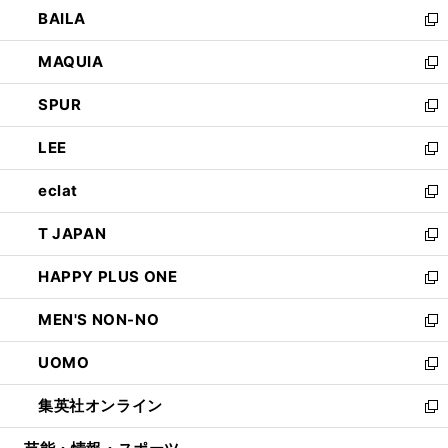
ウ
し
BAILA
く
ィ
い
新
ン
ウ
し
MAQUIA
ド
ィ
い
新
ウ
ン
ウ
し
SPUR
で
ド
ィ
い
新
開
ウ
ン
ウ
し
LEE
く
で
ド
ィ
い
新
開
ウ
ン
ウ
し
eclat
く
で
ド
ィ
い
新
開
ウ
ン
ウ
し
T JAPAN
く
で
ド
ィ
い
新
開
ウ
ン
ウ
し
HAPPY PLUS ONE
く
で
ド
ィ
い
新
開
ウ
ン
ウ
し
MEN'S NON-NO
く
で
ド
ィ
い
新
開
ウ
ン
ウ
し
UOMO
く
で
ド
ィ
い
新
開
ウ
ン
ウ
し
集英社オンライン
く
で
ド
ィ
い
新
開
ウ
ン
ウ
し