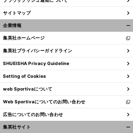
ブラウザプッシュ通知について
サイトマップ
企業情報
開
く/
集英社ホームページ
新
閉
し
じ
集英社プライバシーガイドライン
い
る
ウ
SHUEISHA Privacy Guideline
ィ
ン
Setting of Cookies
ド
ウ
web Sportivaについて
で
開
Web Sportivaについてのお問い合わせ
く
新
し
広告についてのお問い合わせ
い
ウ
集英社サイト
ィ
開