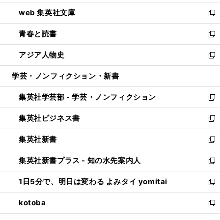
ン
ウ
し
web 集英社文庫
ド
ィ
い
新
ウ
ン
ウ
し
青春と読書
で
ド
ィ
い
新
開
ウ
ン
ウ
し
アジア人物史
く
で
ド
ィ
い
新
開
ウ
ン
ウ
し
学芸・ノンフィクション・新書
く
で
ド
ィ
い
開
ウ
ン
ウ
集英社学芸部 - 学芸・ノンフィクション
く
で
ド
ィ
新
開
ウ
ン
し
集英社ビジネス書
く
で
ド
い
新
開
ウ
ウ
し
集英社新書
く
で
ィ
い
新
開
ン
ウ
し
集英社新書プラス - 知の水先案内人
く
ド
ィ
い
新
ウ
ン
ウ
し
1日5分で、明日は変わる よみタイ yomitai
で
ド
ィ
い
新
開
ウ
ン
ウ
し
kotoba
く
で
ド
ィ
い
新
開
ウ
ン
ウ
し