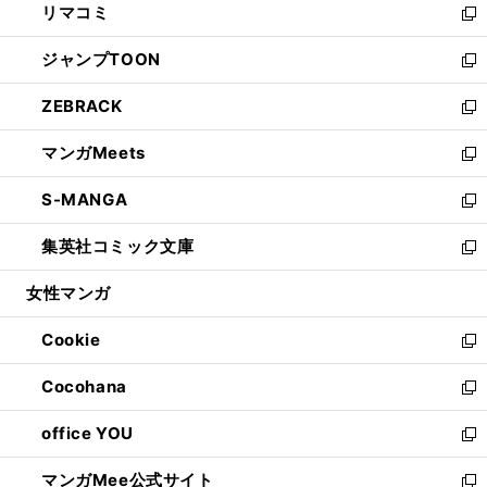
リマコミ
で
ド
ィ
い
新
開
ウ
ン
ウ
し
ジャンプTOON
く
で
ド
ィ
い
新
開
ウ
ン
ウ
し
ZEBRACK
く
で
ド
ィ
い
新
開
ウ
ン
ウ
し
マンガMeets
く
で
ド
ィ
い
新
開
ウ
ン
ウ
し
S-MANGA
く
で
ド
ィ
い
新
開
ウ
ン
ウ
し
集英社コミック文庫
く
で
ド
ィ
い
新
開
ウ
ン
ウ
し
女性マンガ
く
で
ド
ィ
い
開
ウ
ン
ウ
Cookie
く
で
ド
ィ
新
開
ウ
ン
し
Cocohana
く
で
ド
い
新
開
ウ
ウ
し
office YOU
く
で
ィ
い
新
開
ン
ウ
し
マンガMee公式サイト
く
ド
ィ
い
新