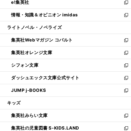
e!集英社
く
で
ド
ィ
い
新
開
ウ
ン
ウ
し
情報・知識＆オピニオン imidas
く
で
ド
ィ
い
新
開
ウ
ン
ウ
し
ライトノベル・ノベライズ
く
で
ド
ィ
い
開
ウ
ン
ウ
集英社Webマガジン コバルト
く
で
ド
ィ
新
開
ウ
ン
し
集英社オレンジ文庫
く
で
ド
い
新
開
ウ
ウ
し
シフォン文庫
く
で
ィ
い
新
開
ン
ウ
し
ダッシュエックス文庫公式サイト
く
ド
ィ
い
新
ウ
ン
ウ
し
JUMP j-BOOKS
で
ド
ィ
い
新
開
ウ
ン
ウ
し
キッズ
く
で
ド
ィ
い
開
ウ
ン
ウ
集英社みらい文庫
く
で
ド
ィ
新
開
ウ
ン
し
集英社の児童図書 S-KIDS.LAND
く
で
ド
い
新