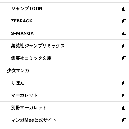
開
ウ
ン
ウ
し
ジャンプTOON
く
で
ド
ィ
い
新
開
ウ
ン
ウ
し
ZEBRACK
く
で
ド
ィ
い
新
開
ウ
ン
ウ
し
S-MANGA
く
で
ド
ィ
い
新
開
ウ
ン
ウ
し
集英社ジャンプリミックス
く
で
ド
ィ
い
新
開
ウ
ン
ウ
し
集英社コミック文庫
く
で
ド
ィ
い
新
開
ウ
ン
ウ
し
少女マンガ
く
で
ド
ィ
い
開
ウ
ン
ウ
りぼん
く
で
ド
ィ
新
開
ウ
ン
し
マーガレット
く
で
ド
い
新
開
ウ
ウ
し
別冊マーガレット
く
で
ィ
い
新
開
ン
ウ
し
マンガMee公式サイト
く
ド
ィ
い
新
ウ
ン
ウ
し