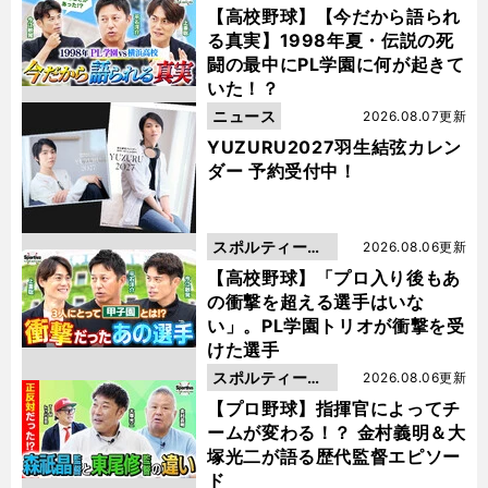
動画
【高校野球】【今だから語られ
る真実】1998年夏・伝説の死
闘の最中にPL学園に何が起きて
いた！？
ニュース
2026.08.07更新
YUZURU2027羽生結弦カレン
ダー 予約受付中！
スポルティーバ
2026.08.06更新
動画
【高校野球】「プロ入り後もあ
の衝撃を超える選手はいな
い」。PL学園トリオが衝撃を受
けた選手
スポルティーバ
2026.08.06更新
動画
【プロ野球】指揮官によってチ
ームが変わる！？ 金村義明＆大
塚光二が語る歴代監督エピソー
ド