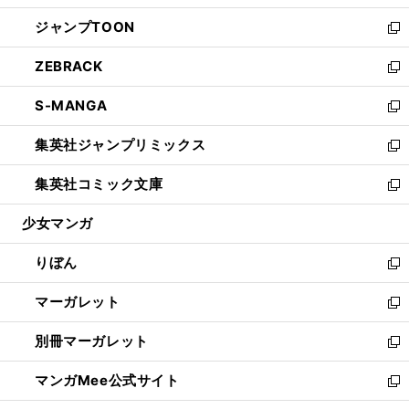
開
ウ
ン
ウ
し
ジャンプTOON
く
で
ド
ィ
い
新
開
ウ
ン
ウ
し
ZEBRACK
く
で
ド
ィ
い
新
開
ウ
ン
ウ
し
S-MANGA
く
で
ド
ィ
い
新
開
ウ
ン
ウ
し
集英社ジャンプリミックス
く
で
ド
ィ
い
新
開
ウ
ン
ウ
し
集英社コミック文庫
く
で
ド
ィ
い
新
開
ウ
ン
ウ
し
少女マンガ
く
で
ド
ィ
い
開
ウ
ン
ウ
りぼん
く
で
ド
ィ
新
開
ウ
ン
し
マーガレット
く
で
ド
い
新
開
ウ
ウ
し
別冊マーガレット
く
で
ィ
い
新
開
ン
ウ
し
マンガMee公式サイト
く
ド
ィ
い
新
ウ
ン
ウ
し