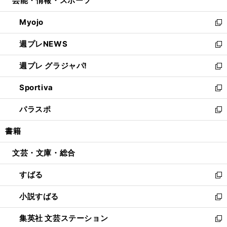
芸能・情報・スポーツ
く
で
ド
ィ
い
開
ウ
ン
ウ
Myojo
く
で
ド
ィ
新
開
ウ
ン
し
週プレNEWS
く
で
ド
い
新
開
ウ
ウ
し
週プレ グラジャパ!
く
で
ィ
い
新
開
ン
ウ
し
Sportiva
く
ド
ィ
い
新
ウ
ン
ウ
し
パラスポ
で
ド
ィ
い
新
開
ウ
ン
ウ
し
書籍
く
で
ド
ィ
い
開
ウ
ン
ウ
文芸・文庫・総合
く
で
ド
ィ
開
ウ
ン
すばる
く
で
ド
新
開
ウ
し
小説すばる
く
で
い
新
開
ウ
し
集英社 文芸ステーション
く
ィ
い
新