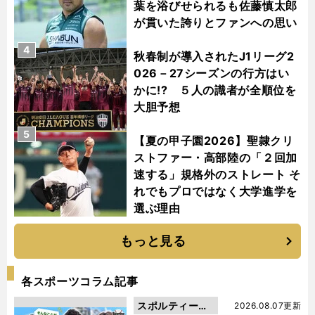
葉を浴びせられるも佐藤慎太郎
が貫いた誇りとファンへの思い
4
秋春制が導入されたJ1リーグ2
026－27シーズンの行方はい
かに!? ５人の識者が全順位を
大胆予想
5
【夏の甲子園2026】聖隷クリ
ストファー・高部陸の「２回加
速する」規格外のストレート そ
れでもプロではなく大学進学を
選ぶ理由
もっと見る
各スポーツコラム記事
スポルティーバ
2026.08.07更新