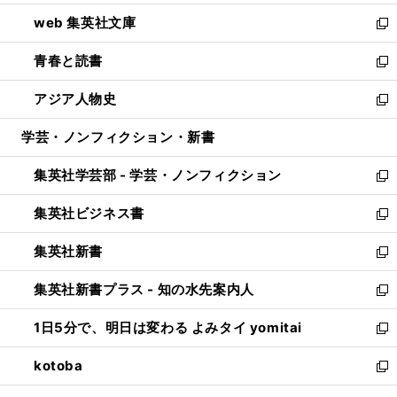
ン
ウ
し
web 集英社文庫
ド
ィ
い
新
ウ
ン
ウ
し
青春と読書
で
ド
ィ
い
新
開
ウ
ン
ウ
し
アジア人物史
く
で
ド
ィ
い
新
開
ウ
ン
ウ
し
学芸・ノンフィクション・新書
く
で
ド
ィ
い
開
ウ
ン
ウ
集英社学芸部 - 学芸・ノンフィクション
く
で
ド
ィ
新
開
ウ
ン
し
集英社ビジネス書
く
で
ド
い
新
開
ウ
ウ
し
集英社新書
く
で
ィ
い
新
開
ン
ウ
し
集英社新書プラス - 知の水先案内人
く
ド
ィ
い
新
ウ
ン
ウ
し
1日5分で、明日は変わる よみタイ yomitai
で
ド
ィ
い
新
開
ウ
ン
ウ
し
kotoba
く
で
ド
ィ
い
新
開
ウ
ン
ウ
し