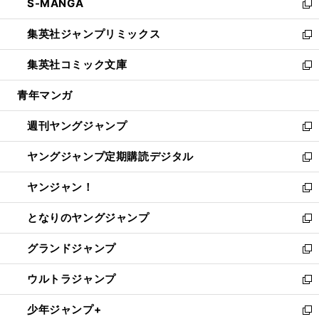
S-MANGA
く
で
ド
ィ
い
新
開
ウ
ン
ウ
し
集英社ジャンプリミックス
く
で
ド
ィ
い
新
開
ウ
ン
ウ
し
集英社コミック文庫
く
で
ド
ィ
い
新
開
ウ
ン
ウ
し
青年マンガ
く
で
ド
ィ
い
開
ウ
ン
ウ
週刊ヤングジャンプ
く
で
ド
ィ
新
開
ウ
ン
し
ヤングジャンプ定期購読デジタル
く
で
ド
い
新
開
ウ
ウ
し
ヤンジャン！
く
で
ィ
い
新
開
ン
ウ
し
となりのヤングジャンプ
く
ド
ィ
い
新
ウ
ン
ウ
し
グランドジャンプ
で
ド
ィ
い
新
開
ウ
ン
ウ
し
ウルトラジャンプ
く
で
ド
ィ
い
新
開
ウ
ン
ウ
し
少年ジャンプ+
く
で
ド
ィ
い
新