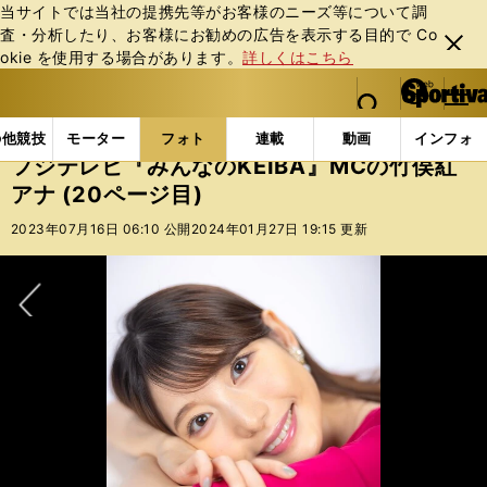
当サイトでは当社の提携先等がお客様のニーズ等について調
査・分析したり、お客様にお勧めの広告を表⽰する⽬的で Co
閉じ
okie を使⽤する場合があります。
詳しくはこちら
る
マイペ
web Sportiva (webスポルティーバ)
検索
メニュ
we
ー
フォトギャラリー
スポーツビーナスギャラリー
フジ
b
ジ
の他競技
モーター
フォト
連載
動画
インフォ
ス
フジテレビ『みんなのKEIBA』MCの竹俣紅
ポ
アナ (20ページ目)
ル
テ
2023年07月16日 06:10 公開
2024年01月27日 19:15 更新
ィ
ー
バ
次へ