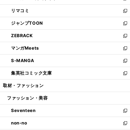
ウ
ン
ウ
し
リマコミ
で
ド
ィ
い
新
開
ウ
ン
ウ
し
ジャンプTOON
く
で
ド
ィ
い
新
開
ウ
ン
ウ
し
ZEBRACK
く
で
ド
ィ
い
新
開
ウ
ン
ウ
し
マンガMeets
く
で
ド
ィ
い
新
開
ウ
ン
ウ
し
S-MANGA
く
で
ド
ィ
い
新
開
ウ
ン
ウ
し
集英社コミック文庫
く
で
ド
ィ
い
新
開
ウ
ン
ウ
し
取材・ファッション
く
で
ド
ィ
い
開
ウ
ン
ウ
ファッション・美容
く
で
ド
ィ
開
ウ
ン
Seventeen
く
で
ド
新
開
ウ
し
non-no
く
で
い
新
開