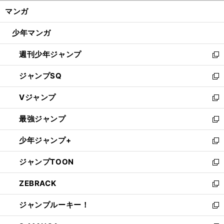
ン
く/
マンガ
ド
閉
ウ
じ
少年マンガ
で
る
開
週刊少年ジャンプ
く
新
し
ジャンプSQ
い
新
ウ
し
Vジャンプ
ィ
い
新
ン
ウ
し
最強ジャンプ
ド
ィ
い
新
ウ
ン
ウ
し
少年ジャンプ+
で
ド
ィ
い
新
開
ウ
ン
ウ
し
ジャンプTOON
く
で
ド
ィ
い
新
開
ウ
ン
ウ
し
ZEBRACK
く
で
ド
ィ
い
新
開
ウ
ン
ウ
し
ジャンプルーキー！
く
で
ド
ィ
い
新
開
ウ
ン
ウ
し