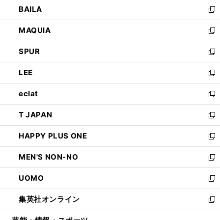
ウ
し
BAILA
く
ィ
い
新
ン
ウ
し
MAQUIA
ド
ィ
い
新
ウ
ン
ウ
し
SPUR
で
ド
ィ
い
新
開
ウ
ン
ウ
し
LEE
く
で
ド
ィ
い
新
開
ウ
ン
ウ
し
eclat
く
で
ド
ィ
い
新
開
ウ
ン
ウ
し
T JAPAN
く
で
ド
ィ
い
新
開
ウ
ン
ウ
し
HAPPY PLUS ONE
く
で
ド
ィ
い
新
開
ウ
ン
ウ
し
MEN'S NON-NO
く
で
ド
ィ
い
新
開
ウ
ン
ウ
し
UOMO
く
で
ド
ィ
い
新
開
ウ
ン
ウ
し
集英社オンライン
く
で
ド
ィ
い
新
開
ウ
ン
ウ
し