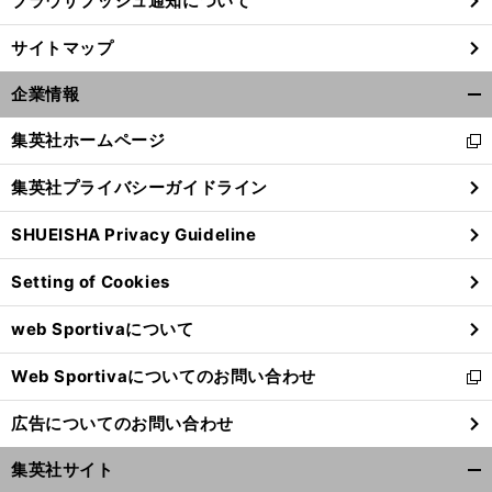
ブラウザプッシュ通知について
サイトマップ
企業情報
開
く/
集英社ホームページ
新
閉
し
じ
集英社プライバシーガイドライン
い
る
ウ
SHUEISHA Privacy Guideline
ィ
ン
Setting of Cookies
ド
ウ
web Sportivaについて
で
開
Web Sportivaについてのお問い合わせ
く
新
し
広告についてのお問い合わせ
い
ウ
集英社サイト
ィ
開