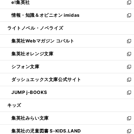
e!集英社
く
で
ド
ィ
い
新
開
ウ
ン
ウ
し
情報・知識＆オピニオン imidas
く
で
ド
ィ
い
新
開
ウ
ン
ウ
し
ライトノベル・ノベライズ
く
で
ド
ィ
い
開
ウ
ン
ウ
集英社Webマガジン コバルト
く
で
ド
ィ
新
開
ウ
ン
し
集英社オレンジ文庫
く
で
ド
い
新
開
ウ
ウ
し
シフォン文庫
く
で
ィ
い
新
開
ン
ウ
し
ダッシュエックス文庫公式サイト
く
ド
ィ
い
新
ウ
ン
ウ
し
JUMP j-BOOKS
で
ド
ィ
い
新
開
ウ
ン
ウ
し
キッズ
く
で
ド
ィ
い
開
ウ
ン
ウ
集英社みらい文庫
く
で
ド
ィ
新
開
ウ
ン
し
集英社の児童図書 S-KIDS.LAND
く
で
ド
い
新