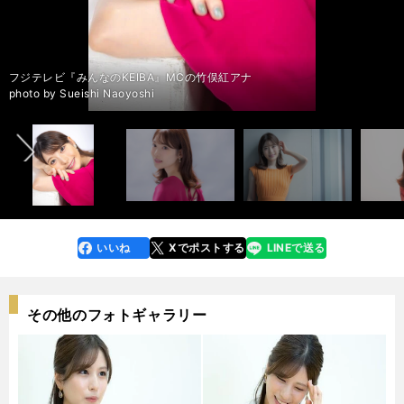
フジテレビ『みんなのKEIBA』MCの竹俣紅アナ
前へ
朝日杯FSの予想をこちら＞＞
朝日杯FSの予想をこちら＞＞
朝日杯FSの予想をこちら＞＞
photo by Sueishi Naoyoshi
いいね
Xでポストする
LINEで送る
line
faceboo
x
k
その他のフォトギャラリー