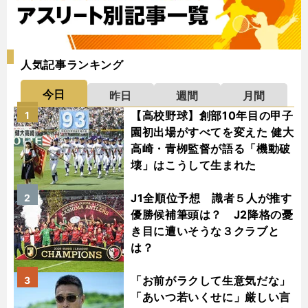
人気記事ランキング
今日
昨日
週間
月間
【高校野球】創部10年目の甲子
1
園初出場がすべてを変えた 健大
高崎・青栁監督が語る「機動破
壊」はこうして生まれた
J1全順位予想 識者５人が推す
2
優勝候補筆頭は？ J2降格の憂
き目に遭いそうな３クラブと
は？
「お前がラクして生意気だな」
3
「あいつ若いくせに」厳しい言