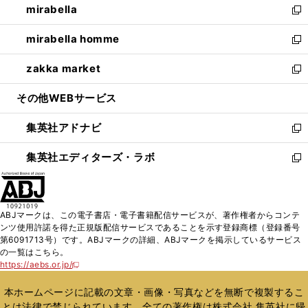
mirabella
く
で
ド
ィ
い
新
開
ウ
ン
ウ
し
mirabella homme
く
で
ド
ィ
い
新
開
ウ
ン
ウ
し
zakka market
く
で
ド
ィ
い
新
開
ウ
ン
ウ
し
その他WEBサービス
く
で
ド
ィ
い
開
ウ
ン
ウ
集英社アドナビ
く
で
ド
ィ
新
開
ウ
ン
し
集英社エディターズ・ラボ
く
で
ド
い
新
開
ウ
ウ
し
く
で
ィ
い
開
ン
ウ
ABJマークは、この電子書店・電子書籍配信サービスが、著作権者からコンテ
く
ド
ィ
ンツ使用許諾を得た正規版配信サービスであることを示す登録商標（登録番号
ウ
ン
第6091713号）です。ABJマークの詳細、ABJマークを掲示しているサービス
で
ド
の一覧はこちら。
開
ウ
https://aebs.or.jp/
新
く
で
し
い
開
本ホームページに記載の文章・画像・写真などを無断で複製するこ
ウ
く
とは法律で禁じられています。全ての著作権は株式会社 集英社に帰