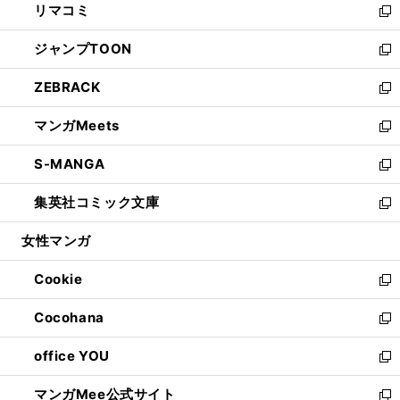
リマコミ
で
ド
ィ
い
新
開
ウ
ン
ウ
し
ジャンプTOON
く
で
ド
ィ
い
新
開
ウ
ン
ウ
し
ZEBRACK
く
で
ド
ィ
い
新
開
ウ
ン
ウ
し
マンガMeets
く
で
ド
ィ
い
新
開
ウ
ン
ウ
し
S-MANGA
く
で
ド
ィ
い
新
開
ウ
ン
ウ
し
集英社コミック文庫
く
で
ド
ィ
い
新
開
ウ
ン
ウ
し
女性マンガ
く
で
ド
ィ
い
開
ウ
ン
ウ
Cookie
く
で
ド
ィ
新
開
ウ
ン
し
Cocohana
く
で
ド
い
新
開
ウ
ウ
し
office YOU
く
で
ィ
い
新
開
ン
ウ
し
マンガMee公式サイト
く
ド
ィ
い
新