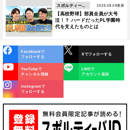
スポルティーバ
2026.08.06更新
動画
【高校野球】部員全員が大号
泣！？ ハードだったPL学園時
代を支えたものとは
cebo
X
Facebookで
Xでフォローする
ok
フォローする
uTube
LINE
YouTubeで
LINEで
チャンネル登録
アカウント追加
stagra
Instagramで
m
フォローする