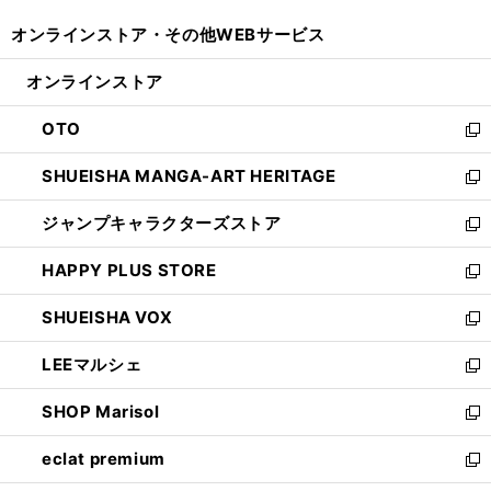
開
ウ
ウ
し
オンラインストア・
その他WEBサービス
く
で
ィ
い
開
ン
ウ
オンラインストア
く
ド
ィ
ウ
ン
OTO
で
ド
新
開
ウ
し
SHUEISHA MANGA-ART HERITAGE
く
で
い
新
開
ウ
し
ジャンプキャラクターズストア
く
ィ
い
新
ン
ウ
し
HAPPY PLUS STORE
ド
ィ
い
新
ウ
ン
ウ
し
SHUEISHA VOX
で
ド
ィ
い
新
開
ウ
ン
ウ
し
LEEマルシェ
く
で
ド
ィ
い
新
開
ウ
ン
ウ
し
SHOP Marisol
く
で
ド
ィ
い
新
開
ウ
ン
ウ
し
eclat premium
く
で
ド
ィ
い
新
開
ウ
ン
ウ
し