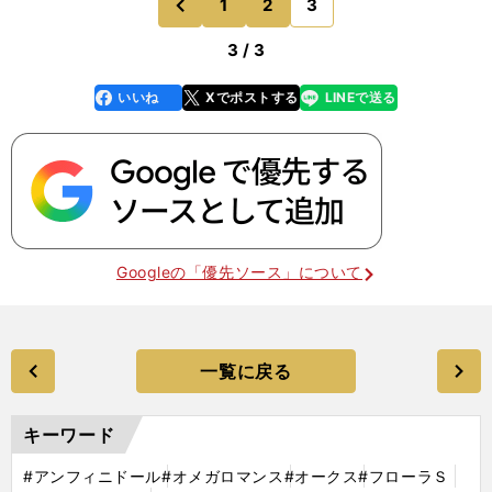
1
2
3
のページへ
前
3 / 3
いいね
Xでポストする
LINEで送る
line
faceboo
x
k
Googleの「優先ソース」について
一覧に戻る
キーワード
#アンフィニドール
#オメガロマンス
#オークス
#フローラＳ