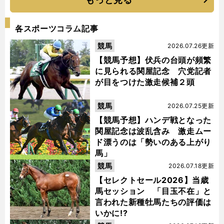
各スポーツコラム記事
競馬
2026.07.26更新
【競馬予想】伏兵の台頭が頻繁
に見られる関屋記念 穴党記者
が目をつけた激走候補２頭
競馬
2026.07.25更新
【競馬予想】ハンデ戦となった
関屋記念は波乱含み 激走ムー
ド漂うのは「勢いのある上がり
馬」
競馬
2026.07.18更新
【セレクトセール2026】当歳
馬セッション 「目玉不在」と
言われた新種牡馬たちの評価は
いかに!?