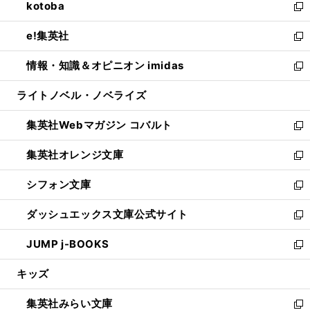
kotoba
く
で
ド
ィ
い
新
開
ウ
ン
ウ
し
e!集英社
く
で
ド
ィ
い
新
開
ウ
ン
ウ
し
情報・知識＆オピニオン imidas
く
で
ド
ィ
い
新
開
ウ
ン
ウ
し
ライトノベル・ノベライズ
く
で
ド
ィ
い
開
ウ
ン
ウ
集英社Webマガジン コバルト
く
で
ド
ィ
新
開
ウ
ン
し
集英社オレンジ文庫
く
で
ド
い
新
開
ウ
ウ
し
シフォン文庫
く
で
ィ
い
新
開
ン
ウ
し
ダッシュエックス文庫公式サイト
く
ド
ィ
い
新
ウ
ン
ウ
し
JUMP j-BOOKS
で
ド
ィ
い
新
開
ウ
ン
ウ
し
キッズ
く
で
ド
ィ
い
開
ウ
ン
ウ
集英社みらい文庫
く
で
ド
ィ
新