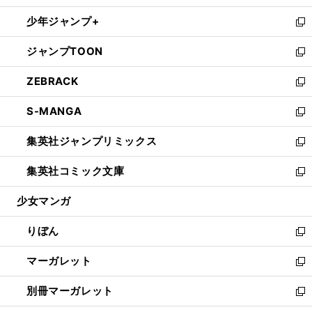
開
ウ
ン
ウ
し
少年ジャンプ+
く
で
ド
ィ
い
新
開
ウ
ン
ウ
し
ジャンプTOON
く
で
ド
ィ
い
新
開
ウ
ン
ウ
し
ZEBRACK
く
で
ド
ィ
い
新
開
ウ
ン
ウ
し
S-MANGA
く
で
ド
ィ
い
新
開
ウ
ン
ウ
し
集英社ジャンプリミックス
く
で
ド
ィ
い
新
開
ウ
ン
ウ
し
集英社コミック文庫
く
で
ド
ィ
い
新
開
ウ
ン
ウ
し
少女マンガ
く
で
ド
ィ
い
開
ウ
ン
ウ
りぼん
く
で
ド
ィ
新
開
ウ
ン
し
マーガレット
く
で
ド
い
新
開
ウ
ウ
し
別冊マーガレット
く
で
ィ
い
新
開
ン
ウ
し