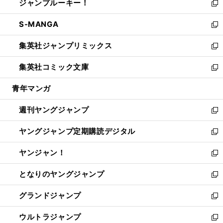
ジャンプルーキー！
く
で
ド
ィ
い
新
開
ウ
ン
ウ
し
S-MANGA
く
で
ド
ィ
い
新
開
ウ
ン
ウ
し
集英社ジャンプリミックス
く
で
ド
ィ
い
新
開
ウ
ン
ウ
し
集英社コミック文庫
く
で
ド
ィ
い
新
開
ウ
ン
ウ
し
青年マンガ
く
で
ド
ィ
い
開
ウ
ン
ウ
週刊ヤングジャンプ
く
で
ド
ィ
新
開
ウ
ン
し
ヤングジャンプ定期購読デジタル
く
で
ド
い
新
開
ウ
ウ
し
ヤンジャン！
く
で
ィ
い
新
開
ン
ウ
し
となりのヤングジャンプ
く
ド
ィ
い
新
ウ
ン
ウ
し
グランドジャンプ
で
ド
ィ
い
新
開
ウ
ン
ウ
し
ウルトラジャンプ
く
で
ド
ィ
い
新