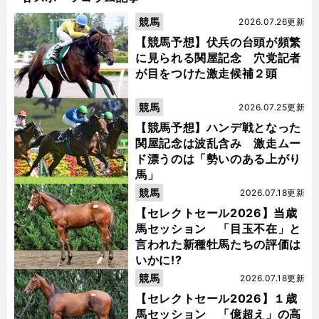
競馬
2026.07.26更新
【競馬予想】伏兵の台頭が頻繁
に見られる関屋記念 穴党記者
が目をつけた激走候補２頭
競馬
2026.07.25更新
【競馬予想】ハンデ戦となった
関屋記念は波乱含み 激走ムー
ド漂うのは「勢いのある上がり
馬」
競馬
2026.07.18更新
【セレクトセール2026】当歳
馬セッション 「目玉不在」と
言われた新種牡馬たちの評価は
いかに!?
競馬
2026.07.18更新
【セレクトセール2026】１歳
馬セッション 「億超え」の高