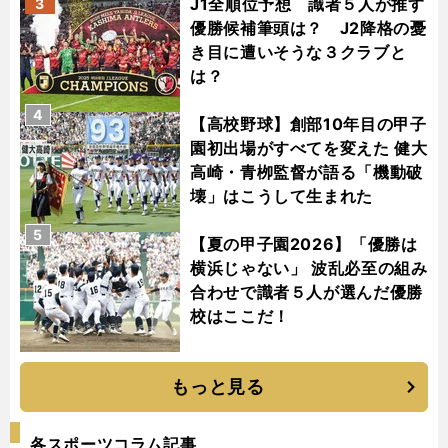
J1全順位予想 識者５人が推す
3
優勝候補筆頭は？ J2降格の憂
き目に遭いそうな３クラブと
は？
4
【高校野球】創部10年目の甲子
園初出場がすべてを変えた 健大
高崎・青栁監督が語る「機動破
壊」はこうして生まれた
5
【夏の甲子園2026】「優勝は
横浜じゃない」 波乱必至の組み
合わせで識者５人が選んだ優勝
校はここだ！
もっと見る
各スポーツコラム記事