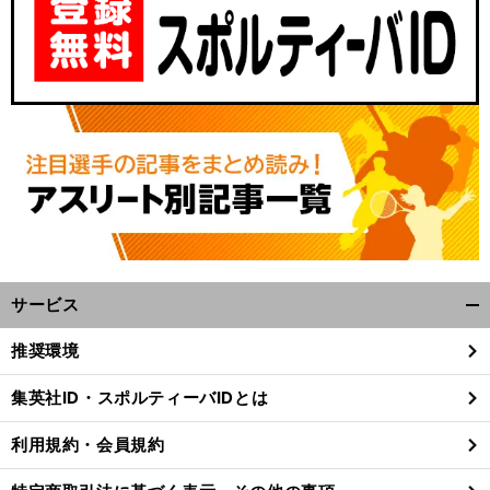
サービス
開
く/
推奨環境
閉
じ
集英社ID・スポルティーバIDとは
る
利用規約・会員規約