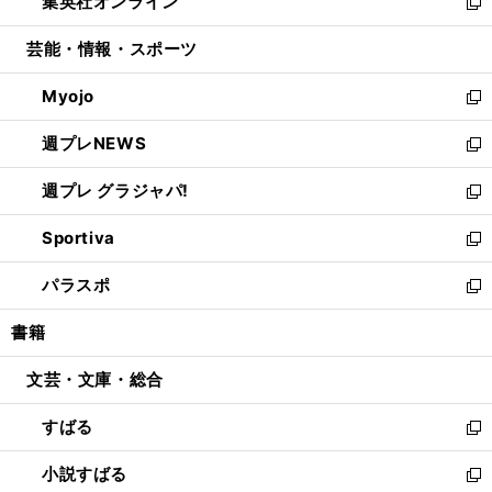
集英社オンライン
く
で
ド
ィ
い
新
開
ウ
ン
ウ
し
芸能・情報・スポーツ
く
で
ド
ィ
い
開
ウ
ン
ウ
Myojo
く
で
ド
ィ
新
開
ウ
ン
し
週プレNEWS
く
で
ド
い
新
開
ウ
ウ
し
週プレ グラジャパ!
く
で
ィ
い
新
開
ン
ウ
し
Sportiva
く
ド
ィ
い
新
ウ
ン
ウ
し
パラスポ
で
ド
ィ
い
新
開
ウ
ン
ウ
し
書籍
く
で
ド
ィ
い
開
ウ
ン
ウ
文芸・文庫・総合
く
で
ド
ィ
開
ウ
ン
すばる
く
で
ド
新
開
ウ
し
小説すばる
く
で
い
新