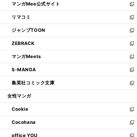
マンガMee公式サイト
く
ド
ィ
い
新
ウ
ン
ウ
し
リマコミ
で
ド
ィ
い
新
開
ウ
ン
ウ
し
ジャンプTOON
く
で
ド
ィ
い
新
開
ウ
ン
ウ
し
ZEBRACK
く
で
ド
ィ
い
新
開
ウ
ン
ウ
し
マンガMeets
く
で
ド
ィ
い
新
開
ウ
ン
ウ
し
S-MANGA
く
で
ド
ィ
い
新
開
ウ
ン
ウ
し
集英社コミック文庫
く
で
ド
ィ
い
新
開
ウ
ン
ウ
し
女性マンガ
く
で
ド
ィ
い
開
ウ
ン
ウ
Cookie
く
で
ド
ィ
新
開
ウ
ン
し
Cocohana
く
で
ド
い
新
開
ウ
ウ
し
office YOU
く
で
ィ
い
新