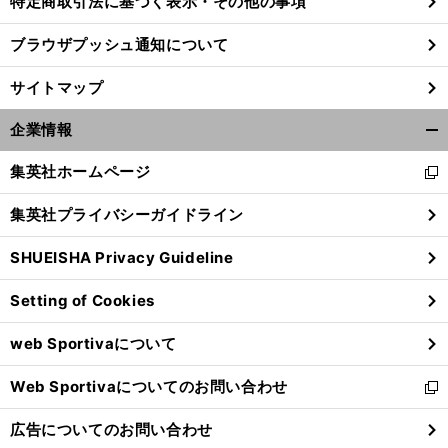
特定商取引法に基づく表示・その他の事項
ブラウザプッシュ通知について
・
」
。
前
へ
サイトマップ
企業情報
開
く/
集英社ホームページ
新
閉
し
じ
集英社プライバシーガイドライン
い
る
ウ
SHUEISHA Privacy Guideline
ィ
ン
Setting of Cookies
ド
ウ
web Sportivaについて
で
開
Web Sportivaについてのお問い合わせ
く
新
し
広告についてのお問い合わせ
い