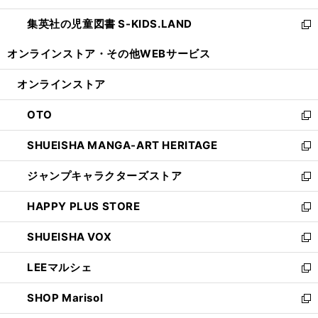
開
ウ
ン
し
集英社の児童図書 S-KIDS.LAND
く
で
ド
い
新
開
ウ
ウ
し
オンラインストア・
その他WEBサービス
く
で
ィ
い
開
ン
ウ
オンラインストア
く
ド
ィ
ウ
ン
OTO
で
ド
新
開
ウ
し
SHUEISHA MANGA-ART HERITAGE
く
で
い
新
開
ウ
し
ジャンプキャラクターズストア
く
ィ
い
新
ン
ウ
し
HAPPY PLUS STORE
ド
ィ
い
新
ウ
ン
ウ
し
SHUEISHA VOX
で
ド
ィ
い
新
開
ウ
ン
ウ
し
LEEマルシェ
く
で
ド
ィ
い
新
開
ウ
ン
ウ
し
SHOP Marisol
く
で
ド
ィ
い
新
開
ウ
ン
ウ
し