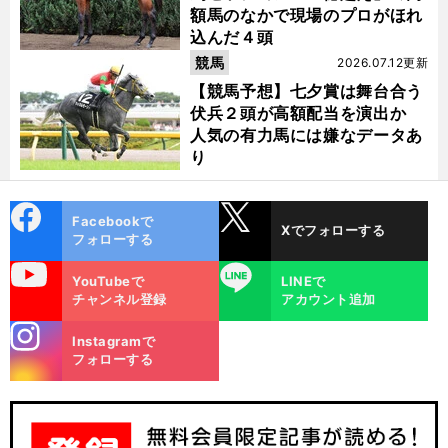
額馬のなかで現場のプロがほれ
込んだ４頭
競馬
2026.07.12更新
【競馬予想】七夕賞は舞台合う
伏兵２頭が高額配当を演出か
人気の有力馬には嫌なデータあ
り
cebo
X
Facebookで
Xでフォローする
ok
フォローする
uTube
LINE
YouTubeで
LINEで
チャンネル登録
アカウント追加
stagra
Instagramで
m
フォローする