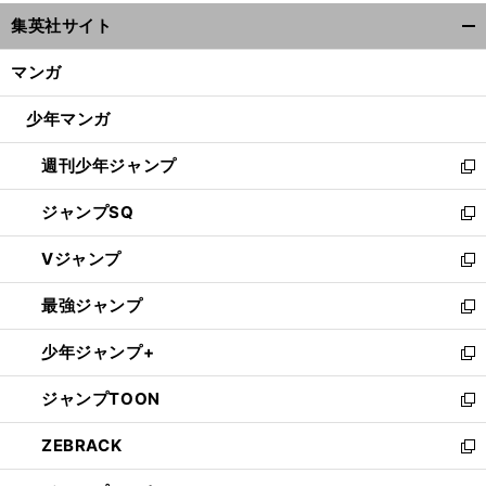
ウ
集英社サイト
ィ
開
ン
く/
マンガ
ド
閉
ウ
じ
少年マンガ
で
る
開
週刊少年ジャンプ
く
新
し
ジャンプSQ
い
新
ウ
し
Vジャンプ
ィ
い
新
ン
ウ
し
最強ジャンプ
ド
ィ
い
新
ウ
ン
ウ
し
少年ジャンプ+
で
ド
ィ
い
新
開
ウ
ン
ウ
し
ジャンプTOON
く
で
ド
ィ
い
新
開
ウ
ン
ウ
し
ZEBRACK
く
で
ド
ィ
い
新
開
ウ
ン
ウ
し