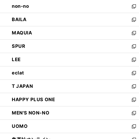
し
non-no
く
で
い
新
開
ウ
し
BAILA
く
ィ
い
新
ン
ウ
し
MAQUIA
ド
ィ
い
新
ウ
ン
ウ
し
SPUR
で
ド
ィ
い
新
開
ウ
ン
ウ
し
LEE
く
で
ド
ィ
い
新
開
ウ
ン
ウ
し
eclat
く
で
ド
ィ
い
新
開
ウ
ン
ウ
し
T JAPAN
く
で
ド
ィ
い
新
開
ウ
ン
ウ
し
HAPPY PLUS ONE
く
で
ド
ィ
い
新
開
ウ
ン
ウ
し
MEN'S NON-NO
く
で
ド
ィ
い
新
開
ウ
ン
ウ
し
UOMO
く
で
ド
ィ
い
新
開
ウ
ン
ウ
し