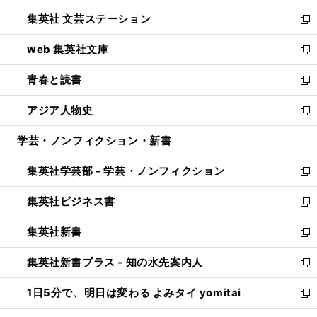
開
ウ
し
集英社 文芸ステーション
く
ィ
い
新
ン
ウ
し
web 集英社文庫
ド
ィ
い
新
ウ
ン
ウ
し
青春と読書
で
ド
ィ
い
新
開
ウ
ン
ウ
し
アジア人物史
く
で
ド
ィ
い
新
開
ウ
ン
ウ
し
学芸・ノンフィクション・新書
く
で
ド
ィ
い
開
ウ
ン
ウ
集英社学芸部 - 学芸・ノンフィクション
く
で
ド
ィ
新
開
ウ
ン
し
集英社ビジネス書
く
で
ド
い
新
開
ウ
ウ
し
集英社新書
く
で
ィ
い
新
開
ン
ウ
し
集英社新書プラス - 知の水先案内人
く
ド
ィ
い
新
ウ
ン
ウ
し
1日5分で、明日は変わる よみタイ yomitai
で
ド
ィ
い
新
開
ウ
ン
ウ
し