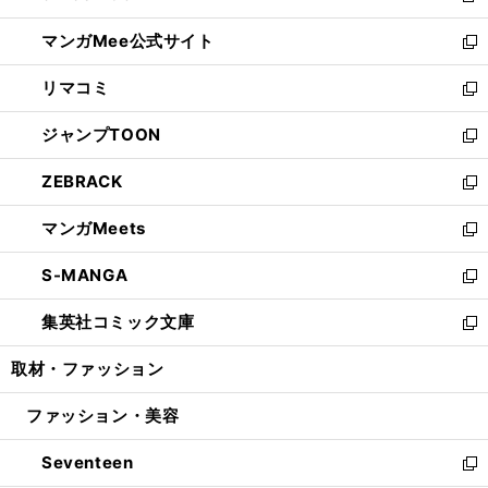
開
ン
ウ
し
マンガMee公式サイト
く
ド
ィ
い
新
ウ
ン
ウ
し
リマコミ
で
ド
ィ
い
新
開
ウ
ン
ウ
し
ジャンプTOON
く
で
ド
ィ
い
新
開
ウ
ン
ウ
し
ZEBRACK
く
で
ド
ィ
い
新
開
ウ
ン
ウ
し
マンガMeets
く
で
ド
ィ
い
新
開
ウ
ン
ウ
し
S-MANGA
く
で
ド
ィ
い
新
開
ウ
ン
ウ
し
集英社コミック文庫
く
で
ド
ィ
い
新
開
ウ
ン
ウ
し
取材・ファッション
く
で
ド
ィ
い
開
ウ
ン
ウ
ファッション・美容
く
で
ド
ィ
開
ウ
ン
Seventeen
く
で
ド
新
開
ウ