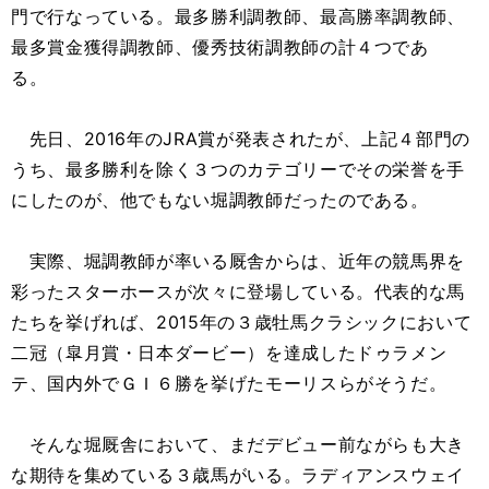
門で行なっている。最多勝利調教師、最高勝率調教師、
最多賞金獲得調教師、優秀技術調教師の計４つであ
る。
先日、2016年のJRA賞が発表されたが、上記４部門の
うち、最多勝利を除く３つのカテゴリーでその栄誉を手
にしたのが、他でもない堀調教師だったのである。
実際、堀調教師が率いる厩舎からは、近年の競馬界を
彩ったスターホースが次々に登場している。代表的な馬
たちを挙げれば、2015年の３歳牡馬クラシックにおいて
二冠（皐月賞・日本ダービー）を達成したドゥラメン
テ、国内外でＧＩ６勝を挙げたモーリスらがそうだ。
そんな堀厩舎において、まだデビュー前ながらも大き
な期待を集めている３歳馬がいる。ラディアンスウェイ