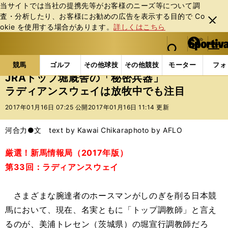
当サイトでは当社の提携先等がお客様のニーズ等について調
査・分析したり、お客様にお勧めの広告を表⽰する⽬的で Co
閉じ
okie を使⽤する場合があります。
詳しくはこちら
る
マイペ
web Sportiva (webスポルティーバ)
検索
メニュ
we
ー
競馬の記事一覧
競馬
JRAトップ堀厩舎の「秘密兵
b
ジ
競馬
ゴルフ
その他球技
その他競技
モーター
フォ
ス
JRAトップ堀厩舎の「秘密兵器」
ポ
ラディアンスウェイは放牧中でも注目
ル
テ
2017年01月16日 07:25 公開
2017年01月16日 11:14 更新
ィ
ー
河合力●文 text by Kawai Chikara
photo by AFLO
バ
厳選！新馬情報局（2017年版）
第33回：ラディアンスウェイ
さまざまな腕達者のホースマンがしのぎを削る日本競
馬において、現在、名実ともに「トップ調教師」と言え
るのが、美浦トレセン（茨城県）の堀宣行調教師だろ