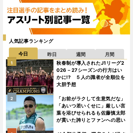
人気記事ランキング
今日
昨日
週間
月間
秋春制が導入されたJ1リーグ2
1
026－27シーズンの行方はい
かに!? ５人の識者が全順位を
大胆予想
「お前がラクして生意気だな」
2
「あいつ若いくせに」厳しい言
葉を浴びせられるも佐藤慎太郎
が貫いた誇りとファンへの思い