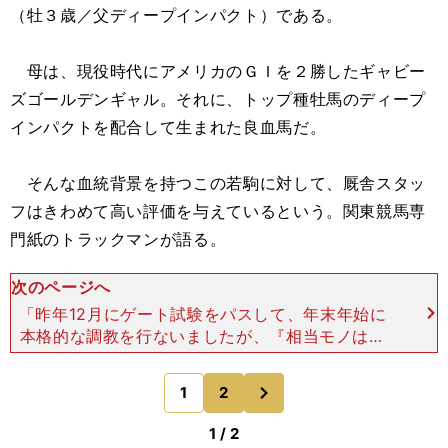
（牡３歳／父ディープインパクト）である。
母は、現役時代にアメリカのＧＩを２勝したギャビー
ズゴールデンギャル。それに、トップ種牡馬のディープ
インパクトを配合して生まれた良血馬だ。
そんな血統背景を持つこの若駒に対して、厩舎スタッ
フはきわめて高い評価を与えているという。関東競馬専
門紙のトラックマンが語る。
次のページへ
「昨年12月にゲート試験をパスして、年末年始に
本格的な調教を行ないましたが、『相当モノはい
い』とのこと。デビュー戦は"出たとこ勝ち"くらい
の感触を持っているようです。厩舎としてもかなり
次
1
2
のページへ
期待している逸材
1 / 2