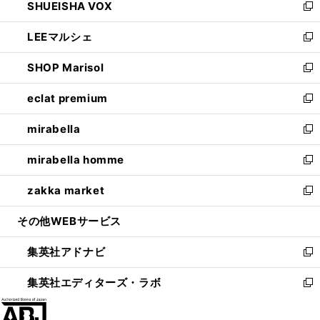
SHUEISHA VOX
で
ド
ィ
い
新
開
ウ
ン
ウ
し
LEEマルシェ
く
で
ド
ィ
い
新
開
ウ
ン
ウ
し
SHOP Marisol
く
で
ド
ィ
い
新
開
ウ
ン
ウ
し
eclat premium
く
で
ド
ィ
い
新
開
ウ
ン
ウ
し
mirabella
く
で
ド
ィ
い
新
開
ウ
ン
ウ
し
mirabella homme
く
で
ド
ィ
い
新
開
ウ
ン
ウ
し
zakka market
く
で
ド
ィ
い
新
開
ウ
ン
ウ
し
その他WEBサービス
く
で
ド
ィ
い
開
ウ
ン
ウ
集英社アドナビ
く
で
ド
ィ
新
開
ウ
ン
し
集英社エディターズ・ラボ
く
で
ド
い
新
開
ウ
ウ
し
く
で
ィ
い