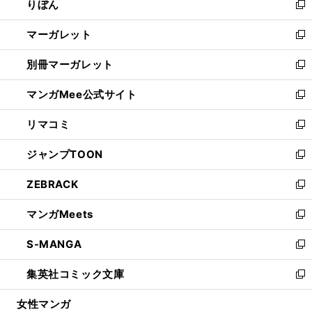
りぼん
く
で
ド
ィ
新
開
ウ
ン
し
マーガレット
く
で
ド
い
新
開
ウ
ウ
し
別冊マーガレット
く
で
ィ
い
新
開
ン
ウ
し
マンガMee公式サイト
く
ド
ィ
い
新
ウ
ン
ウ
し
リマコミ
で
ド
ィ
い
新
開
ウ
ン
ウ
し
ジャンプTOON
く
で
ド
ィ
い
新
開
ウ
ン
ウ
し
ZEBRACK
く
で
ド
ィ
い
新
開
ウ
ン
ウ
し
マンガMeets
く
で
ド
ィ
い
新
開
ウ
ン
ウ
し
S-MANGA
く
で
ド
ィ
い
新
開
ウ
ン
ウ
し
集英社コミック文庫
く
で
ド
ィ
い
新
開
ウ
ン
ウ
し
女性マンガ
く
で
ド
ィ
い