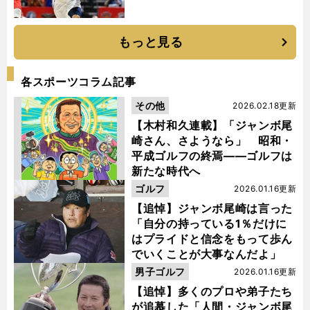
もっと見る
各スポーツコラム記事
その他
2026.02.18更新
【木村和久連載】「ジャンボ尾
崎さん、さようなら」 昭和・
平成ゴルフの終焉――ゴルフは
新たな時代へ
ゴルフ
2026.01.16更新
【追悼】ジャンボ尾崎は言った
「自分の持っている1％だけに
はプライドと信念をもって歩ん
でいくことが大事なんだよ」
男子ゴルフ
2026.01.16更新
【追悼】多くのプロや弟子たち
が追慕した「人間・ジャンボ尾