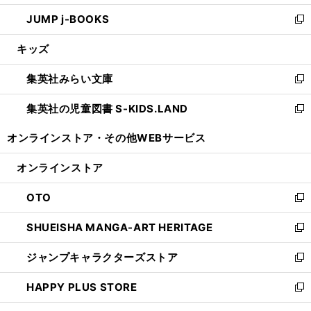
ウ
ン
ウ
し
JUMP j-BOOKS
で
ド
ィ
い
新
開
ウ
ン
ウ
し
キッズ
く
で
ド
ィ
い
開
ウ
ン
ウ
集英社みらい文庫
く
で
ド
ィ
新
開
ウ
ン
し
集英社の児童図書 S-KIDS.LAND
く
で
ド
い
新
開
ウ
ウ
し
オンラインストア・
その他WEBサービス
く
で
ィ
い
開
ン
ウ
オンラインストア
く
ド
ィ
ウ
ン
OTO
で
ド
新
開
ウ
し
SHUEISHA MANGA-ART HERITAGE
く
で
い
新
開
ウ
し
ジャンプキャラクターズストア
く
ィ
い
新
ン
ウ
し
HAPPY PLUS STORE
ド
ィ
い
新
ウ
ン
ウ
し