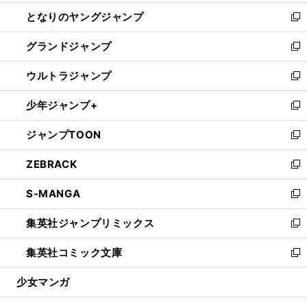
開
ン
ウ
し
となりのヤングジャンプ
く
ド
ィ
い
新
ウ
ン
ウ
し
グランドジャンプ
で
ド
ィ
い
新
開
ウ
ン
ウ
し
ウルトラジャンプ
く
で
ド
ィ
い
新
開
ウ
ン
ウ
し
少年ジャンプ+
く
で
ド
ィ
い
新
開
ウ
ン
ウ
し
ジャンプTOON
く
で
ド
ィ
い
新
開
ウ
ン
ウ
し
ZEBRACK
く
で
ド
ィ
い
新
開
ウ
ン
ウ
し
S-MANGA
く
で
ド
ィ
い
新
開
ウ
ン
ウ
し
集英社ジャンプリミックス
く
で
ド
ィ
い
新
開
ウ
ン
ウ
し
集英社コミック文庫
く
で
ド
ィ
い
新
開
ウ
ン
ウ
し
少女マンガ
く
で
ド
ィ
い
開
ウ
ン
ウ