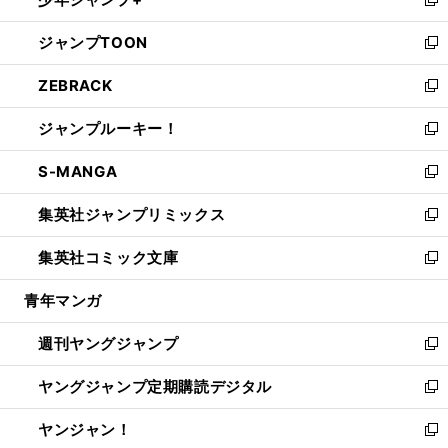
ド
ィ
い
新
開
ウ
ン
ウ
し
ジャンプTOON
く
で
ド
ィ
い
新
開
ウ
ン
ウ
し
ZEBRACK
く
で
ド
ィ
い
新
開
ウ
ン
ウ
し
ジャンプルーキー！
く
で
ド
ィ
い
新
開
ウ
ン
ウ
し
S-MANGA
く
で
ド
ィ
い
新
開
ウ
ン
ウ
し
集英社ジャンプリミックス
く
で
ド
ィ
い
新
開
ウ
ン
ウ
し
集英社コミック文庫
く
で
ド
ィ
い
新
開
ウ
ン
ウ
し
青年マンガ
く
で
ド
ィ
い
開
ウ
ン
ウ
週刊ヤングジャンプ
く
で
ド
ィ
新
開
ウ
ン
し
ヤングジャンプ定期購読デジタル
く
で
ド
い
新
開
ウ
ウ
し
ヤンジャン！
く
で
ィ
い
新