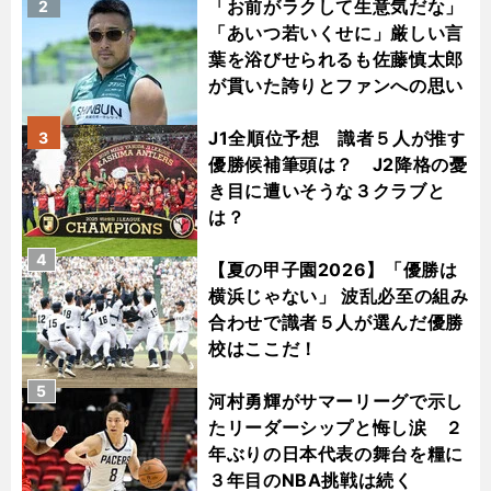
「お前がラクして生意気だな」
2
「あいつ若いくせに」厳しい言
葉を浴びせられるも佐藤慎太郎
が貫いた誇りとファンへの思い
J1全順位予想 識者５人が推す
3
優勝候補筆頭は？ J2降格の憂
き目に遭いそうな３クラブと
は？
4
【夏の甲子園2026】「優勝は
横浜じゃない」 波乱必至の組み
合わせで識者５人が選んだ優勝
校はここだ！
5
河村勇輝がサマーリーグで示し
たリーダーシップと悔し涙 ２
年ぶりの日本代表の舞台を糧に
３年目のNBA挑戦は続く