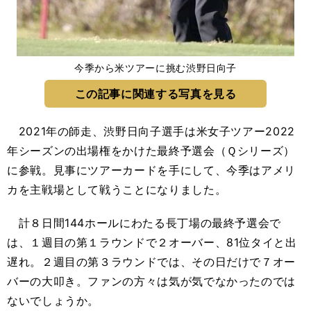
今季から米ツアーに挑む渋野日向子
この記事に関連する写真を見る
2021年の師走、渋野日向子選手は米女子ツアー2022
年シーズンの出場権をかけた最終予選会（Ｑシリーズ）
に参戦。見事にツアーカードを手にして、今季はアメリ
カを主戦場として戦うことになりました。
計８日間144ホールにわたる長丁場の最終予選会で
は、１週目の第１ラウンドで２オーバー、81位タイと出
遅れ。２週目の第３ラウンドでは、その日だけで７オー
バーの大叩き。ファンの方々は気が気でなかったのでは
ないでしょうか。