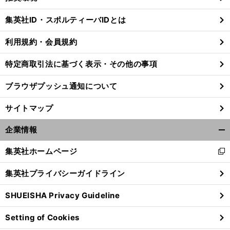
閉
じ
集英社ID・スポルティーバIDとは
る
利用規約・会員規約
特定商取引法に基づく表示・その他の事項
ブラウザプッシュ通知について
サイトマップ
企業情報
開
く/
集英社ホームページ
新
閉
し
じ
集英社プライバシーガイドライン
い
る
ウ
SHUEISHA Privacy Guideline
ィ
ン
Setting of Cookies
ド
ウ