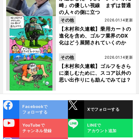
崎」の優しい視線 まずは普通
の人々の側に立つ
その他
2026.01.14更新
【木村和久連載】乗用カートの
進化を含め、ゴルフ業界のDX
化はどう展開されていくのか
その他
2026.01.14更新
【木村和久連載】ゴルフをさら
に楽しむために、スコア以外の
思い出作りにも励んでみては？
cebo
X
Facebookで
Xでフォローする
ok
フォローする
uTube
LINE
YouTubeで
LINEで
チャンネル登録
アカウント追加