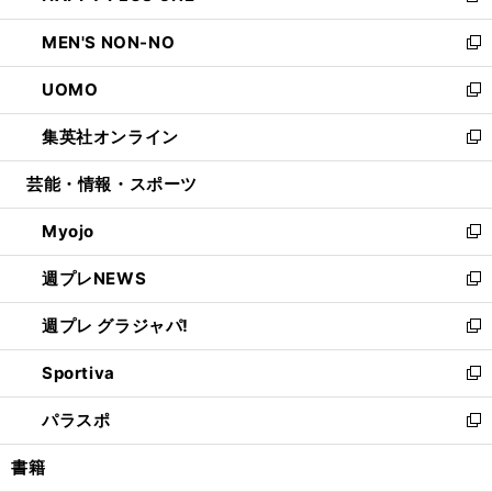
開
ウ
ン
ウ
し
MEN'S NON-NO
く
で
ド
ィ
い
新
開
ウ
ン
ウ
し
UOMO
く
で
ド
ィ
い
新
開
ウ
ン
ウ
し
集英社オンライン
く
で
ド
ィ
い
新
開
ウ
ン
ウ
し
芸能・情報・スポーツ
く
で
ド
ィ
い
開
ウ
ン
ウ
Myojo
く
で
ド
ィ
新
開
ウ
ン
し
週プレNEWS
く
で
ド
い
新
開
ウ
ウ
し
週プレ グラジャパ!
く
で
ィ
い
新
開
ン
ウ
し
Sportiva
く
ド
ィ
い
新
ウ
ン
ウ
し
パラスポ
で
ド
ィ
い
新
開
ウ
ン
ウ
し
書籍
く
で
ド
ィ
い
開
ウ