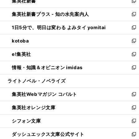
集英社新書
く
で
ィ
い
新
開
ン
ウ
し
集英社新書プラス - 知の水先案内人
く
ド
ィ
い
新
ウ
ン
ウ
し
1日5分で、明日は変わる よみタイ yomitai
で
ド
ィ
い
新
開
ウ
ン
ウ
し
kotoba
く
で
ド
ィ
い
新
開
ウ
ン
ウ
し
e!集英社
く
で
ド
ィ
い
新
開
ウ
ン
ウ
し
情報・知識＆オピニオン imidas
く
で
ド
ィ
い
新
開
ウ
ン
ウ
し
ライトノベル・ノベライズ
く
で
ド
ィ
い
開
ウ
ン
ウ
集英社Webマガジン コバルト
く
で
ド
ィ
新
開
ウ
ン
し
集英社オレンジ文庫
く
で
ド
い
新
開
ウ
ウ
し
シフォン文庫
く
で
ィ
い
新
開
ン
ウ
し
ダッシュエックス文庫公式サイト
く
ド
ィ
い
新