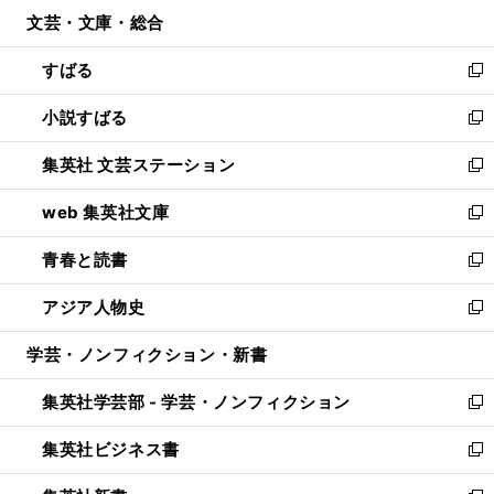
ン
ウ
文芸・文庫・総合
く
で
ド
ィ
開
ウ
ン
すばる
く
で
ド
新
開
ウ
し
小説すばる
く
で
い
新
開
ウ
し
集英社 文芸ステーション
く
ィ
い
新
ン
ウ
し
web 集英社文庫
ド
ィ
い
新
ウ
ン
ウ
し
青春と読書
で
ド
ィ
い
新
開
ウ
ン
ウ
し
アジア人物史
く
で
ド
ィ
い
新
開
ウ
ン
ウ
し
学芸・ノンフィクション・新書
く
で
ド
ィ
い
開
ウ
ン
ウ
集英社学芸部 - 学芸・ノンフィクション
く
で
ド
ィ
新
開
ウ
ン
し
集英社ビジネス書
く
で
ド
い
新
開
ウ
ウ
し