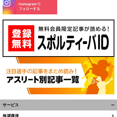
stagra
Instagramで
m
フォローする
前
へ
サービス
開
く/
推奨環境