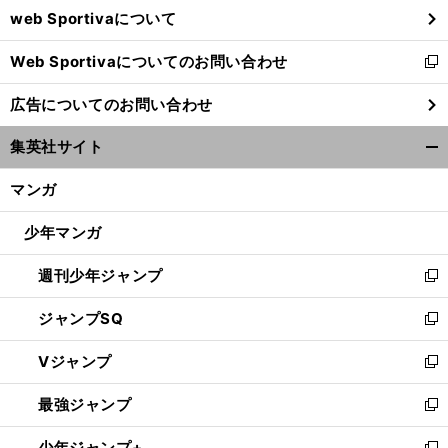
web Sportivaについて
で
開
Web Sportivaについてのお問い合わせ
く
新
し
広告についてのお問い合わせ
い
ウ
集英社サイト
ィ
開
ン
く/
マンガ
ド
閉
ウ
じ
少年マンガ
で
る
開
週刊少年ジャンプ
く
新
し
ジャンプSQ
い
新
ウ
し
Vジャンプ
ィ
い
新
ン
ウ
し
最強ジャンプ
ド
ィ
い
新
ウ
ン
ウ
し
少年ジャンプ+
で