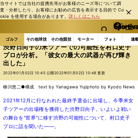
当サイトでは当社の提携先等がお客様のニーズ等について調
査・分析したり、お客様にお勧めの広告を表⽰する⽬的で Co
閉じ
okie を使⽤する場合があります。
詳しくはこちら
る
マイペ
web Sportiva (webスポルティーバ)
検索
メニュ
we
ー
ゴルフの記事一覧
ゴルフ
女子ゴルフ
渋野日向
b
ジ
ゴルフ
その他球技
その他競技
モーター
フォト
連
ス
渋野日向子の米ツアーでの可能性を村口史子
ポ
プロが分析。「彼女の最大の武器が再び輝き
ル
出した」
テ
ィ
2022年01月02日 10:45 公開
2022年01月02日 10:48 更新
ー
バ
柳川悠二●構成 text by Yanagawa Yuji
photo by Kyodo News
2021年12月に行なわれた最終予選会に出場し、今季米女
子ツアーの出場権を獲得した渋野日向子。いよいよ戦い
の舞台を"世界"に移す渋野の可能性について、村口史子
プロに話を聞いた――。