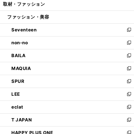
取材・ファッション
く
で
ド
ィ
い
開
ウ
ン
ウ
ファッション・美容
く
で
ド
ィ
開
ウ
ン
Seventeen
く
で
ド
新
開
ウ
し
non-no
く
で
い
新
開
ウ
し
BAILA
く
ィ
い
新
ン
ウ
し
MAQUIA
ド
ィ
い
新
ウ
ン
ウ
し
SPUR
で
ド
ィ
い
新
開
ウ
ン
ウ
し
LEE
く
で
ド
ィ
い
新
開
ウ
ン
ウ
し
eclat
く
で
ド
ィ
い
新
開
ウ
ン
ウ
し
T JAPAN
く
で
ド
ィ
い
新
開
ウ
ン
ウ
し
HAPPY PLUS ONE
く
で
ド
ィ
い
新