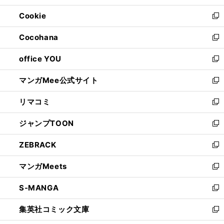
開
ウ
ン
ウ
Cookie
く
で
ド
ィ
新
開
ウ
ン
し
Cocohana
く
で
ド
い
新
開
ウ
ウ
し
office YOU
く
で
ィ
い
新
開
ン
ウ
し
マンガMee公式サイト
く
ド
ィ
い
新
ウ
ン
ウ
し
リマコミ
で
ド
ィ
い
新
開
ウ
ン
ウ
し
ジャンプTOON
く
で
ド
ィ
い
新
開
ウ
ン
ウ
し
ZEBRACK
く
で
ド
ィ
い
新
開
ウ
ン
ウ
し
マンガMeets
く
で
ド
ィ
い
新
開
ウ
ン
ウ
し
S-MANGA
く
で
ド
ィ
い
新
開
ウ
ン
ウ
し
集英社コミック文庫
く
で
ド
ィ
い
新
開
ウ
ン
ウ
し