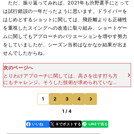
ただ、振り返ってみれば、2021年も渋野選手にとって
は試行錯誤の一年だったように思います。ドライバーを
はじめとするショットに関しては、飛距離よりも正確性
を重視したスイングへの改造に取り組み、ショートゲー
ムに関してもアプローチのバリエーションを増やす努力
をしていましたが、シーズン当初はなかなか結果が出ま
せんでしたからね。
次のページへ
とりわけアプローチに関しては、高さを出す打ち方
にもチャレンジ。そうした技術が求められていない
状況でも、あえてその打ち方を試して、失敗するよ
うなシーンが何度か見られました。 また、パッテ
次
1
2
3
4
のページへ
ィングに関して
1 / 4
いいね
Xでポストする
LINEで送る
line
faceboo
x
k