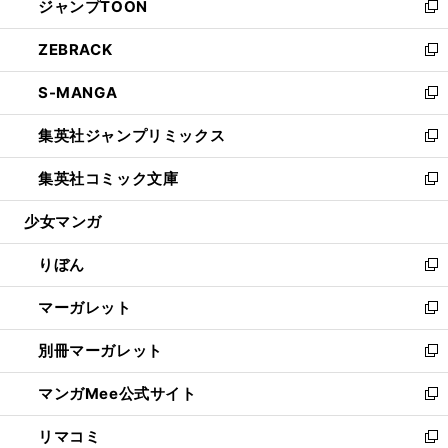
ジャンプTOON
く
で
ド
ィ
い
新
開
ウ
ン
ウ
し
ZEBRACK
く
で
ド
ィ
い
新
開
ウ
ン
ウ
し
S-MANGA
く
で
ド
ィ
い
新
開
ウ
ン
ウ
し
集英社ジャンプリミックス
く
で
ド
ィ
い
新
開
ウ
ン
ウ
し
集英社コミック文庫
く
で
ド
ィ
い
新
開
ウ
ン
ウ
し
少女マンガ
く
で
ド
ィ
い
開
ウ
ン
ウ
りぼん
く
で
ド
ィ
新
開
ウ
ン
し
マーガレット
く
で
ド
い
新
開
ウ
ウ
し
別冊マーガレット
く
で
ィ
い
新
開
ン
ウ
し
マンガMee公式サイト
く
ド
ィ
い
新
ウ
ン
ウ
し
リマコミ
で
ド
ィ
い
新