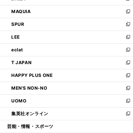
ン
ウ
し
MAQUIA
ド
ィ
い
新
ウ
ン
ウ
し
SPUR
で
ド
ィ
い
新
開
ウ
ン
ウ
し
LEE
く
で
ド
ィ
い
新
開
ウ
ン
ウ
し
eclat
く
で
ド
ィ
い
新
開
ウ
ン
ウ
し
T JAPAN
く
で
ド
ィ
い
新
開
ウ
ン
ウ
し
HAPPY PLUS ONE
く
で
ド
ィ
い
新
開
ウ
ン
ウ
し
MEN'S NON-NO
く
で
ド
ィ
い
新
開
ウ
ン
ウ
し
UOMO
く
で
ド
ィ
い
新
開
ウ
ン
ウ
し
集英社オンライン
く
で
ド
ィ
い
新
開
ウ
ン
ウ
し
芸能・情報・スポーツ
く
で
ド
ィ
い
開
ウ