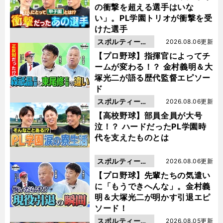
の衝撃を超える選手はいな
い」。PL学園トリオが衝撃を受
けた選手
スポルティーバ
2026.08.06更新
動画
【プロ野球】指揮官によってチ
ームが変わる！？ 金村義明＆大
塚光二が語る歴代監督エピソー
ド
スポルティーバ
2026.08.06更新
動画
【高校野球】部員全員が大号
泣！？ ハードだったPL学園時
代を支えたものとは
スポルティーバ
2026.08.06更新
動画
【プロ野球】先輩たちの気遣い
に「もうできへんな」。金村義
明＆大塚光二が明かす引退エピ
ソード！
スポルティーバ
2026.08.05更新