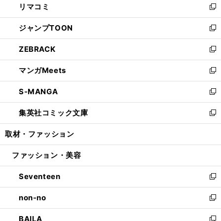
リマコミ
で
ド
ィ
い
新
開
ウ
ン
ウ
し
ジャンプTOON
く
で
ド
ィ
い
新
開
ウ
ン
ウ
し
ZEBRACK
く
で
ド
ィ
い
新
開
ウ
ン
ウ
し
マンガMeets
く
で
ド
ィ
い
新
開
ウ
ン
ウ
し
S-MANGA
く
で
ド
ィ
い
新
開
ウ
ン
ウ
し
集英社コミック文庫
く
で
ド
ィ
い
新
開
ウ
ン
ウ
し
取材・ファッション
く
で
ド
ィ
い
開
ウ
ン
ウ
ファッション・美容
く
で
ド
ィ
開
ウ
ン
Seventeen
く
で
ド
新
開
ウ
し
non-no
く
で
い
新
開
ウ
し
BAILA
く
ィ
い
新