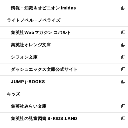
開
ウ
ン
ウ
し
情報・知識＆オピニオン imidas
く
で
ド
ィ
い
新
開
ウ
ン
ウ
し
ライトノベル・ノベライズ
く
で
ド
ィ
い
開
ウ
ン
ウ
集英社Webマガジン コバルト
く
で
ド
ィ
新
開
ウ
ン
し
集英社オレンジ文庫
く
で
ド
い
新
開
ウ
ウ
し
シフォン文庫
く
で
ィ
い
新
開
ン
ウ
し
ダッシュエックス文庫公式サイト
く
ド
ィ
い
新
ウ
ン
ウ
し
JUMP j-BOOKS
で
ド
ィ
い
新
開
ウ
ン
ウ
し
キッズ
く
で
ド
ィ
い
開
ウ
ン
ウ
集英社みらい文庫
く
で
ド
ィ
新
開
ウ
ン
し
集英社の児童図書 S-KIDS.LAND
く
で
ド
い
新
開
ウ
ウ
し