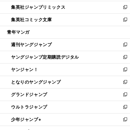
開
ウ
ン
ウ
し
集英社ジャンプリミックス
く
で
ド
ィ
い
新
開
ウ
ン
ウ
し
集英社コミック文庫
く
で
ド
ィ
い
新
開
ウ
ン
ウ
し
青年マンガ
く
で
ド
ィ
い
開
ウ
ン
ウ
週刊ヤングジャンプ
く
で
ド
ィ
新
開
ウ
ン
し
ヤングジャンプ定期購読デジタル
く
で
ド
い
新
開
ウ
ウ
し
ヤンジャン！
く
で
ィ
い
新
開
ン
ウ
し
となりのヤングジャンプ
く
ド
ィ
い
新
ウ
ン
ウ
し
グランドジャンプ
で
ド
ィ
い
新
開
ウ
ン
ウ
し
ウルトラジャンプ
く
で
ド
ィ
い
新
開
ウ
ン
ウ
し
少年ジャンプ+
く
で
ド
ィ
い
新
開
ウ
ン
ウ
し