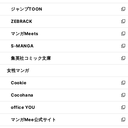
開
ウ
ン
ウ
し
ジャンプTOON
く
で
ド
ィ
い
新
開
ウ
ン
ウ
し
ZEBRACK
く
で
ド
ィ
い
新
開
ウ
ン
ウ
し
マンガMeets
く
で
ド
ィ
い
新
開
ウ
ン
ウ
し
S-MANGA
く
で
ド
ィ
い
新
開
ウ
ン
ウ
し
集英社コミック文庫
く
で
ド
ィ
い
新
開
ウ
ン
ウ
し
女性マンガ
く
で
ド
ィ
い
開
ウ
ン
ウ
Cookie
く
で
ド
ィ
新
開
ウ
ン
し
Cocohana
く
で
ド
い
新
開
ウ
ウ
し
office YOU
く
で
ィ
い
新
開
ン
ウ
し
マンガMee公式サイト
く
ド
ィ
い
新
ウ
ン
ウ
し