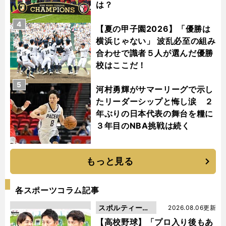
は？
4
【夏の甲子園2026】「優勝は
横浜じゃない」 波乱必至の組み
合わせで識者５人が選んだ優勝
校はここだ！
5
河村勇輝がサマーリーグで示し
たリーダーシップと悔し涙 ２
年ぶりの日本代表の舞台を糧に
３年目のNBA挑戦は続く
もっと見る
各スポーツコラム記事
スポルティーバ
2026.08.06更新
動画
【高校野球】「プロ入り後もあ