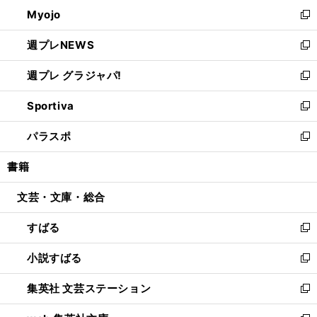
ン
ウ
Myojo
く
で
ド
ィ
新
開
ウ
ン
し
週プレNEWS
く
で
ド
い
新
開
ウ
ウ
し
週プレ グラジャパ!
く
で
ィ
い
新
開
ン
ウ
し
Sportiva
く
ド
ィ
い
新
ウ
ン
ウ
し
パラスポ
で
ド
ィ
い
新
開
ウ
ン
ウ
し
書籍
く
で
ド
ィ
い
開
ウ
ン
ウ
文芸・文庫・総合
く
で
ド
ィ
開
ウ
ン
すばる
く
で
ド
新
開
ウ
し
小説すばる
く
で
い
新
開
ウ
し
集英社 文芸ステーション
く
ィ
い
新
ン
ウ
し