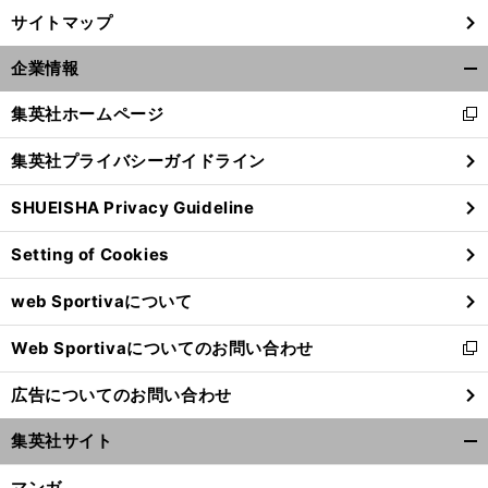
サイトマップ
企業情報
開
く/
集英社ホームページ
新
閉
し
じ
集英社プライバシーガイドライン
い
る
ウ
SHUEISHA Privacy Guideline
ィ
ン
Setting of Cookies
ド
ウ
web Sportivaについて
で
開
Web Sportivaについてのお問い合わせ
く
新
し
広告についてのお問い合わせ
い
ウ
集英社サイト
ィ
開
ン
く/
マンガ