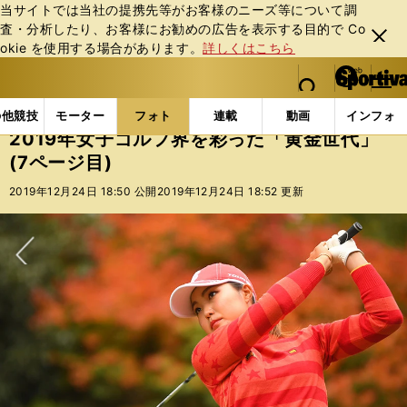
当サイトでは当社の提携先等がお客様のニーズ等について調
査・分析したり、お客様にお勧めの広告を表⽰する⽬的で Co
閉じ
okie を使⽤する場合があります。
詳しくはこちら
る
マイペ
web Sportiva (webスポルティーバ)
検索
メニュ
we
ー
フォトギャラリー
スポーツビーナスギャラリー
20
b
ジ
の他競技
モーター
フォト
連載
動画
インフォ
ス
2019年女子ゴルフ界を彩った「黄金世代」
ポ
(7ページ目)
ル
テ
2019年12月24日 18:50 公開
2019年12月24日 18:52 更新
ィ
ー
バ
次へ