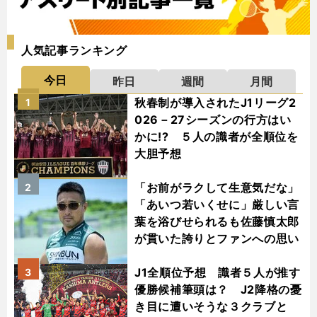
人気記事ランキング
今日
昨日
週間
月間
秋春制が導入されたJ1リーグ2
1
026－27シーズンの行方はい
かに!? ５人の識者が全順位を
大胆予想
「お前がラクして生意気だな」
2
「あいつ若いくせに」厳しい言
葉を浴びせられるも佐藤慎太郎
が貫いた誇りとファンへの思い
J1全順位予想 識者５人が推す
3
優勝候補筆頭は？ J2降格の憂
き目に遭いそうな３クラブと