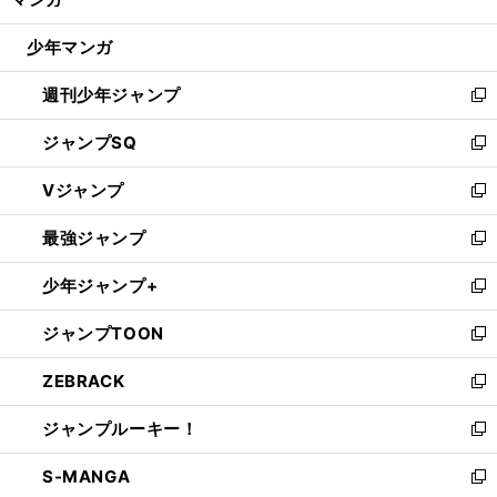
ド
閉
ウ
じ
少年マンガ
で
る
開
週刊少年ジャンプ
く
新
し
ジャンプSQ
い
新
ウ
し
Vジャンプ
ィ
い
新
ン
ウ
し
最強ジャンプ
ド
ィ
い
新
ウ
ン
ウ
し
少年ジャンプ+
で
ド
ィ
い
新
開
ウ
ン
ウ
し
ジャンプTOON
く
で
ド
ィ
い
新
開
ウ
ン
ウ
し
ZEBRACK
く
で
ド
ィ
い
新
開
ウ
ン
ウ
し
ジャンプルーキー！
く
で
ド
ィ
い
新
開
ウ
ン
ウ
し
S-MANGA
く
で
ド
ィ
い
新