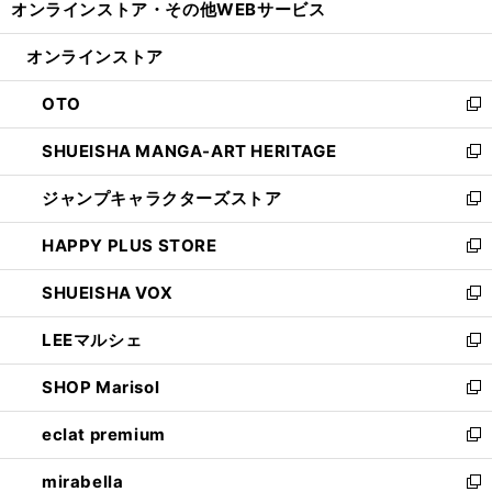
オンラインストア・
その他WEBサービス
く
で
ィ
い
開
ン
ウ
オンラインストア
く
ド
ィ
ウ
ン
OTO
で
ド
新
開
ウ
し
SHUEISHA MANGA-ART HERITAGE
く
で
い
新
開
ウ
し
ジャンプキャラクターズストア
く
ィ
い
新
ン
ウ
し
HAPPY PLUS STORE
ド
ィ
い
新
ウ
ン
ウ
し
SHUEISHA VOX
で
ド
ィ
い
新
開
ウ
ン
ウ
し
LEEマルシェ
く
で
ド
ィ
い
新
開
ウ
ン
ウ
し
SHOP Marisol
く
で
ド
ィ
い
新
開
ウ
ン
ウ
し
eclat premium
く
で
ド
ィ
い
新
開
ウ
ン
ウ
し
mirabella
く
で
ド
ィ
い
新