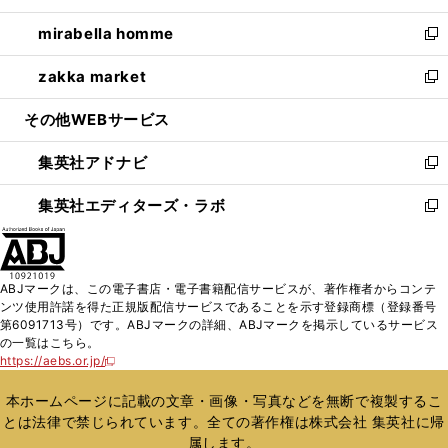
開
ウ
ン
ウ
し
mirabella homme
く
で
ド
ィ
い
新
開
ウ
ン
ウ
し
zakka market
く
で
ド
ィ
い
新
開
ウ
ン
ウ
し
その他WEBサービス
く
で
ド
ィ
い
開
ウ
ン
ウ
集英社アドナビ
く
で
ド
ィ
新
開
ウ
ン
し
集英社エディターズ・ラボ
く
で
ド
い
新
開
ウ
ウ
し
く
で
ィ
い
開
ン
ウ
ABJマークは、この電子書店・電子書籍配信サービスが、著作権者からコンテ
く
ド
ィ
ンツ使用許諾を得た正規版配信サービスであることを示す登録商標（登録番号
ウ
ン
第6091713号）です。ABJマークの詳細、ABJマークを掲示しているサービス
で
ド
の一覧はこちら。
開
ウ
https://aebs.or.jp/
新
く
で
し
い
開
本ホームページに記載の文章・画像・写真などを無断で複製するこ
ウ
く
とは法律で禁じられています。全ての著作権は株式会社 集英社に帰
ィ
属します。
ン