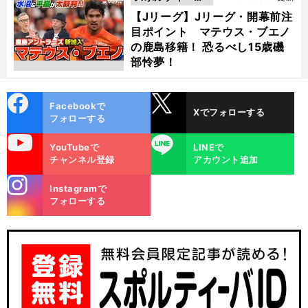
動画
【Jリーグ】Jリーグ・開幕前注
目ポイント マテウス・ブエノ
の鹿島移籍！ 恐るべし15歳磯
部怜夢！
cebo
X
Facebookで
Xでフォローする
ok
フォローする
uTube
LINE
YouTubeで
LINEで
チャンネル登録
アカウント追加
stagra
Instagramで
m
フォローする