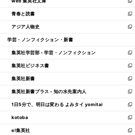
web 集英社文庫
ド
ィ
い
新
ウ
ン
ウ
し
青春と読書
で
ド
ィ
い
新
開
ウ
ン
ウ
し
アジア人物史
く
で
ド
ィ
い
新
開
ウ
ン
ウ
し
学芸・ノンフィクション・新書
く
で
ド
ィ
い
開
ウ
ン
ウ
集英社学芸部 - 学芸・ノンフィクション
く
で
ド
ィ
新
開
ウ
ン
し
集英社ビジネス書
く
で
ド
い
新
開
ウ
ウ
し
集英社新書
く
で
ィ
い
新
開
ン
ウ
し
集英社新書プラス - 知の水先案内人
く
ド
ィ
い
新
ウ
ン
ウ
し
1日5分で、明日は変わる よみタイ yomitai
で
ド
ィ
い
新
開
ウ
ン
ウ
し
kotoba
く
で
ド
ィ
い
新
開
ウ
ン
ウ
し
e!集英社
く
で
ド
ィ
い
新