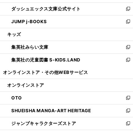
開
ン
ウ
し
ダッシュエックス文庫公式サイト
く
ド
ィ
い
新
ウ
ン
ウ
し
JUMP j-BOOKS
で
ド
ィ
い
新
開
ウ
ン
ウ
し
キッズ
く
で
ド
ィ
い
開
ウ
ン
ウ
集英社みらい文庫
く
で
ド
ィ
新
開
ウ
ン
し
集英社の児童図書 S-KIDS.LAND
く
で
ド
い
新
開
ウ
ウ
し
オンラインストア・
その他WEBサービス
く
で
ィ
い
開
ン
ウ
オンラインストア
く
ド
ィ
ウ
ン
OTO
で
ド
新
開
ウ
し
SHUEISHA MANGA-ART HERITAGE
く
で
い
新
開
ウ
し
ジャンプキャラクターズストア
く
ィ
い
新
ン
ウ
し