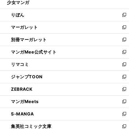
少女マンガ
く
で
ド
ィ
い
開
ウ
ン
ウ
りぼん
く
で
ド
ィ
新
開
ウ
ン
し
マーガレット
く
で
ド
い
新
開
ウ
ウ
し
別冊マーガレット
く
で
ィ
い
新
開
ン
ウ
し
マンガMee公式サイト
く
ド
ィ
い
新
ウ
ン
ウ
し
リマコミ
で
ド
ィ
い
新
開
ウ
ン
ウ
し
ジャンプTOON
く
で
ド
ィ
い
新
開
ウ
ン
ウ
し
ZEBRACK
く
で
ド
ィ
い
新
開
ウ
ン
ウ
し
マンガMeets
く
で
ド
ィ
い
新
開
ウ
ン
ウ
し
S-MANGA
く
で
ド
ィ
い
新
開
ウ
ン
ウ
し
集英社コミック文庫
く
で
ド
ィ
い
新