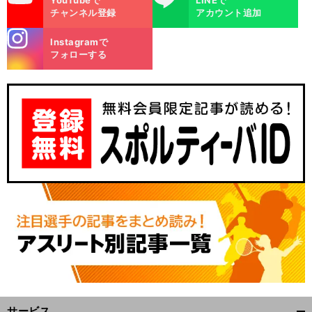
YouTubeで
LINEで
チャンネル登録
アカウント追加
stagra
Instagramで
m
フォローする
サービス