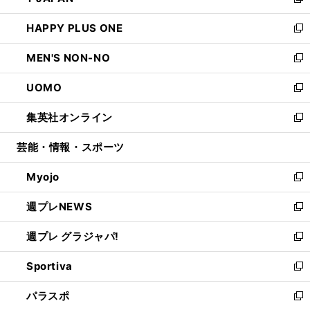
い
新
開
ウ
ン
ウ
し
HAPPY PLUS ONE
く
で
ド
ィ
い
新
開
ウ
ン
ウ
し
MEN'S NON-NO
く
で
ド
ィ
い
新
開
ウ
ン
ウ
し
UOMO
く
で
ド
ィ
い
新
開
ウ
ン
ウ
し
集英社オンライン
く
で
ド
ィ
い
新
開
ウ
ン
ウ
し
芸能・情報・スポーツ
く
で
ド
ィ
い
開
ウ
ン
ウ
Myojo
く
で
ド
ィ
新
開
ウ
ン
し
週プレNEWS
く
で
ド
い
新
開
ウ
ウ
し
週プレ グラジャパ!
く
で
ィ
い
新
開
ン
ウ
し
Sportiva
く
ド
ィ
い
新
ウ
ン
ウ
し
パラスポ
で
ド
ィ
い
新