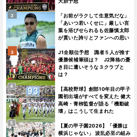
大胆予想
「お前がラクして生意気だな」
2
「あいつ若いくせに」厳しい言
葉を浴びせられるも佐藤慎太郎
が貫いた誇りとファンへの思い
J1全順位予想 識者５人が推す
3
優勝候補筆頭は？ J2降格の憂
き目に遭いそうな３クラブと
は？
4
【高校野球】創部10年目の甲子
園初出場がすべてを変えた 健大
高崎・青栁監督が語る「機動破
壊」はこうして生まれた
5
【夏の甲子園2026】「優勝は
横浜じゃない」 波乱必至の組み