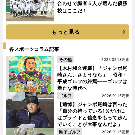
合わせで識者５人が選んだ優勝
校はここだ！
もっと見る
各スポーツコラム記事
その他
2026.02.18更新
【木村和久連載】「ジャンボ尾
崎さん、さようなら」 昭和・
平成ゴルフの終焉――ゴルフは
新たな時代へ
ゴルフ
2026.01.16更新
【追悼】ジャンボ尾崎は言った
「自分の持っている1％だけに
はプライドと信念をもって歩ん
でいくことが大事なんだよ」
男子ゴルフ
2026.01.16更新