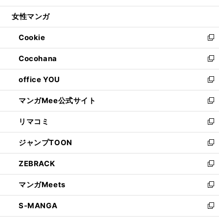
開
ウ
ン
ウ
し
女性マンガ
く
で
ド
ィ
い
開
ウ
ン
ウ
Cookie
く
で
ド
ィ
新
開
ウ
ン
し
Cocohana
く
で
ド
い
新
開
ウ
ウ
し
office YOU
く
で
ィ
い
新
開
ン
ウ
し
マンガMee公式サイト
く
ド
ィ
い
新
ウ
ン
ウ
し
リマコミ
で
ド
ィ
い
新
開
ウ
ン
ウ
し
ジャンプTOON
く
で
ド
ィ
い
新
開
ウ
ン
ウ
し
ZEBRACK
く
で
ド
ィ
い
新
開
ウ
ン
ウ
し
マンガMeets
く
で
ド
ィ
い
新
開
ウ
ン
ウ
し
S-MANGA
く
で
ド
ィ
い
新
開
ウ
ン
ウ
し