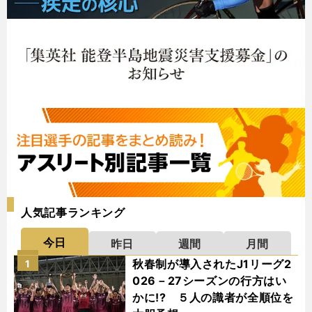
人気記事ランキング
今日
昨日
週間
月間
秋春制が導入されたJ1リーグ2
1
026－27シーズンの行方はい
かに!? ５人の識者が全順位を