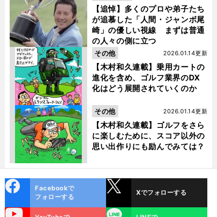
【追悼】多くのプロや弟子たち
が追慕した「人間・ジャンボ尾
崎」の優しい視線 まずは普通
の人々の側に立つ
その他
2026.01.14更新
【木村和久連載】乗用カートの
進化を含め、ゴルフ業界のDX
化はどう展開されていくのか
その他
2026.01.14更新
【木村和久連載】ゴルフをさら
に楽しむために、スコア以外の
思い出作りにも励んでみては？
cebo
X
Facebookで
Xでフォローする
ok
フォローする
uTube
LINE