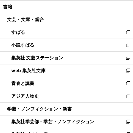
開
ウ
ン
ウ
し
書籍
く
で
ド
ィ
い
開
ウ
ン
ウ
文芸・文庫・総合
く
で
ド
ィ
開
ウ
ン
すばる
く
で
ド
新
開
ウ
し
小説すばる
く
で
い
新
開
ウ
し
集英社 文芸ステーション
く
ィ
い
新
ン
ウ
し
web 集英社文庫
ド
ィ
い
新
ウ
ン
ウ
し
青春と読書
で
ド
ィ
い
新
開
ウ
ン
ウ
し
アジア人物史
く
で
ド
ィ
い
新
開
ウ
ン
ウ
し
学芸・ノンフィクション・新書
く
で
ド
ィ
い
開
ウ
ン
ウ
集英社学芸部 - 学芸・ノンフィクション
く
で
ド
ィ
新
開
ウ
ン
し