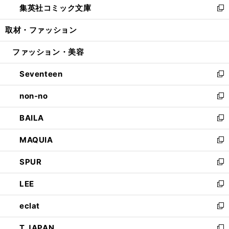
集英社コミック文庫
く
で
ド
ィ
い
新
開
ウ
ン
ウ
し
取材・ファッション
く
で
ド
ィ
い
開
ウ
ン
ウ
ファッション・美容
く
で
ド
ィ
開
ウ
ン
Seventeen
く
で
ド
新
開
ウ
し
non-no
く
で
い
新
開
ウ
し
BAILA
く
ィ
い
新
ン
ウ
し
MAQUIA
ド
ィ
い
新
ウ
ン
ウ
し
SPUR
で
ド
ィ
い
新
開
ウ
ン
ウ
し
LEE
く
で
ド
ィ
い
新
開
ウ
ン
ウ
し
eclat
く
で
ド
ィ
い
新
開
ウ
ン
ウ
し
T JAPAN
く
で
ド
ィ