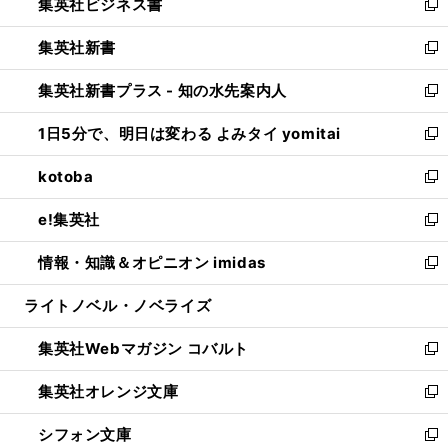
集英社ビジネス書
く
で
ド
い
新
開
ウ
ウ
し
集英社新書
く
で
ィ
い
新
開
ン
ウ
し
集英社新書プラス - 知の水先案内人
く
ド
ィ
い
新
ウ
ン
ウ
し
1日5分で、明日は変わる よみタイ yomitai
で
ド
ィ
い
新
開
ウ
ン
ウ
し
kotoba
く
で
ド
ィ
い
新
開
ウ
ン
ウ
し
e!集英社
く
で
ド
ィ
い
新
開
ウ
ン
ウ
し
情報・知識＆オピニオン imidas
く
で
ド
ィ
い
新
開
ウ
ン
ウ
し
ライトノベル・ノベライズ
く
で
ド
ィ
い
開
ウ
ン
ウ
集英社Webマガジン コバルト
く
で
ド
ィ
新
開
ウ
ン
し
集英社オレンジ文庫
く
で
ド
い
新
開
ウ
ウ
し
シフォン文庫
く
で
ィ
い
新