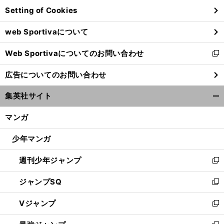
ン
Setting of Cookies
ド
ウ
web Sportivaについて
で
開
Web Sportivaについてのお問い合わせ
く
新
し
広告についてのお問い合わせ
い
ウ
集英社サイト
ィ
開
ン
く/
マンガ
ド
閉
ウ
じ
少年マンガ
で
る
開
週刊少年ジャンプ
く
新
し
ジャンプSQ
い
新
ウ
し
Vジャンプ
ィ
い
新
ン
ウ
し