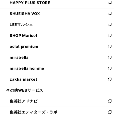
HAPPY PLUS STORE
ド
ィ
い
新
ウ
ン
ウ
し
SHUEISHA VOX
で
ド
ィ
い
新
開
ウ
ン
ウ
し
LEEマルシェ
く
で
ド
ィ
い
新
開
ウ
ン
ウ
し
SHOP Marisol
く
で
ド
ィ
い
新
開
ウ
ン
ウ
し
eclat premium
く
で
ド
ィ
い
新
開
ウ
ン
ウ
し
mirabella
く
で
ド
ィ
い
新
開
ウ
ン
ウ
し
mirabella homme
く
で
ド
ィ
い
新
開
ウ
ン
ウ
し
zakka market
く
で
ド
ィ
い
新
開
ウ
ン
ウ
し
その他WEBサービス
く
で
ド
ィ
い
開
ウ
ン
ウ
集英社アドナビ
く
で
ド
ィ
新
開
ウ
ン
し
集英社エディターズ・ラボ
く
で
ド
い
新