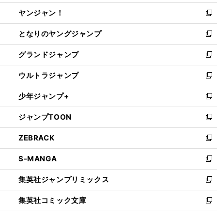
開
ウ
ウ
し
ヤンジャン！
く
で
ィ
い
新
開
ン
ウ
し
となりのヤングジャンプ
く
ド
ィ
い
新
ウ
ン
ウ
し
グランドジャンプ
で
ド
ィ
い
新
開
ウ
ン
ウ
し
ウルトラジャンプ
く
で
ド
ィ
い
新
開
ウ
ン
ウ
し
少年ジャンプ+
く
で
ド
ィ
い
新
開
ウ
ン
ウ
し
ジャンプTOON
く
で
ド
ィ
い
新
開
ウ
ン
ウ
し
ZEBRACK
く
で
ド
ィ
い
新
開
ウ
ン
ウ
し
S-MANGA
く
で
ド
ィ
い
新
開
ウ
ン
ウ
し
集英社ジャンプリミックス
く
で
ド
ィ
い
新
開
ウ
ン
ウ
し
集英社コミック文庫
く
で
ド
ィ
い
新
開
ウ
ン
ウ
し