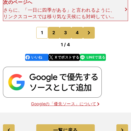
次のページへ
さらに、「一日に四季がある」と言われるように、
リンクスコースでは移り気な天候にも対峙していか
なければいけません。2016年にロイヤルトゥルー
ンGCで開催された男子の全英オープンを映像で確
次
1
2
3
4
のページへ
認しましたが、
1 / 4
いいね
Xでポストする
LINEで送る
line
faceboo
x
k
Googleの「優先ソース」について
一覧に戻る