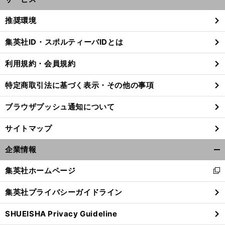
開
く/
推奨環境
閉
じ
集英社ID・スポルティーバIDとは
る
利用規約・会員規約
。
々
前
へ
特定商取引法に基づく表示・その他の事項
ブラウザプッシュ通知について
サイトマップ
企業情報
開
く/
集英社ホームページ
新
閉
し
じ
集英社プライバシーガイドライン
い
る
ウ
SHUEISHA Privacy Guideline
ィ