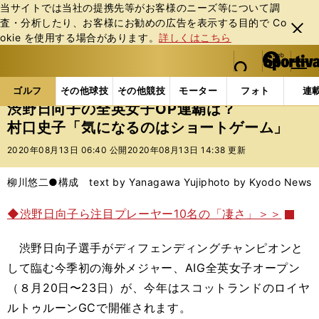
当サイトでは当社の提携先等がお客様のニーズ等について調
査・分析したり、お客様にお勧めの広告を表⽰する⽬的で Co
閉じ
okie を使⽤する場合があります。
詳しくはこちら
る
マイペ
web Sportiva (webスポルティーバ)
検索
メニュ
we
ー
ゴルフの記事一覧
ゴルフ
女子ゴルフ
渋野日向子
b
ジ
ゴルフ
その他球技
その他競技
モーター
フォト
連
ス
渋野日向子の全英女子OP連覇は？
ポ
村口史子「気になるのはショートゲーム」
ル
テ
2020年08月13日 06:40 公開
2020年08月13日 14:38 更新
ィ
ー
柳川悠二●構成 text by Yanagawa Yuji
photo by Kyodo News
バ
◆渋野日向子ら注目プレーヤー10名の「凄さ」＞＞
渋野日向子選手がディフェンディングチャンピオンと
して臨む今季初の海外メジャー、AIG全英女子オープン
（８月20日〜23日）が、今年はスコットランドのロイヤ
ルトゥルーンGCで開催されます。