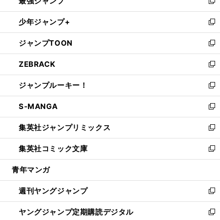
最強ジャンプ
ド
ィ
い
新
ウ
ン
ウ
し
少年ジャンプ+
で
ド
ィ
い
新
開
ウ
ン
ウ
し
ジャンプTOON
く
で
ド
ィ
い
新
開
ウ
ン
ウ
し
ZEBRACK
く
で
ド
ィ
い
新
開
ウ
ン
ウ
し
ジャンプルーキー！
く
で
ド
ィ
い
新
開
ウ
ン
ウ
し
S-MANGA
く
で
ド
ィ
い
新
開
ウ
ン
ウ
し
集英社ジャンプリミックス
く
で
ド
ィ
い
新
開
ウ
ン
ウ
し
集英社コミック文庫
く
で
ド
ィ
い
新
開
ウ
ン
ウ
し
青年マンガ
く
で
ド
ィ
い
開
ウ
ン
ウ
週刊ヤングジャンプ
く
で
ド
ィ
新
開
ウ
ン
し
ヤングジャンプ定期購読デジタル
く
で
ド
い
新