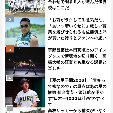
合わせで識者５人が選んだ優勝
校はここだ！
「お前がラクして生意気だな」
2
「あいつ若いくせに」厳しい言
葉を浴びせられるも佐藤慎太郎
が貫いた誇りとファンへの思い
宇野昌磨は本田真凜とのアイス
3
ダンスで新境地を切り開く 高
橋大輔の証言とも重なる課題と
楽しさ
4
【夏の甲子園2026】「青春っ
て密なので」の原点はあの夏の
惨敗 仙台育英・須江航が明か
す"日本一1000日計画"のすべ
て
5
高校サッカーから補欠がいなく