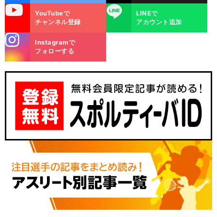
uTube
LINE
YouTubeで
LINEで
チャンネル登録
アカウント追加
stagra
Instagramで
m
フォローする