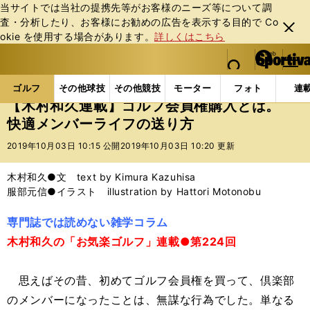
当サイトでは当社の提携先等がお客様のニーズ等について調
査・分析したり、お客様にお勧めの広告を表⽰する⽬的で Co
閉じ
okie を使⽤する場合があります。
詳しくはこちら
る
マイペ
web Sportiva (webスポルティーバ)
検索
メニュ
we
ー
ゴルフの記事一覧
ゴルフ
その他
【木村和久連
b
ジ
ゴルフ
その他球技
その他競技
モーター
フォト
連
ス
【木村和久連載】ゴルフ会員権購入とは。
ポ
快適メンバーライフの送り方
ル
テ
2019年10月03日 10:15 公開
2019年10月03日 10:20 更新
ィ
ー
木村和久●文 text by Kimura Kazuhisa
バ
服部元信●イラスト illustration by Hattori Motonobu
専門誌では読めない雑学コラム
木村和久の「お気楽ゴルフ」連載●第224回
思えばその昔、初めてゴルフ会員権を買って、倶楽部
のメンバーになったことは、無謀な行為でした。単なる