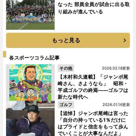
なった 部員全員が試合に出る取
り組みが進んでいる
もっと見る
各スポーツコラム記事
その他
2026.02.18更新
【木村和久連載】「ジャンボ尾
崎さん、さようなら」 昭和・
平成ゴルフの終焉――ゴルフは
新たな時代へ
ゴルフ
2026.01.16更新
【追悼】ジャンボ尾崎は言った
「自分の持っている1％だけに
はプライドと信念をもって歩ん
でいくことが大事なんだよ」