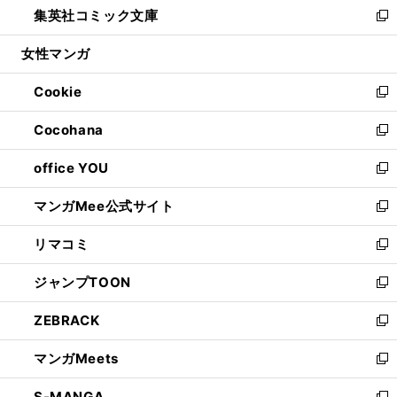
集英社コミック文庫
く
で
ド
ィ
い
新
開
ウ
ン
ウ
し
女性マンガ
く
で
ド
ィ
い
開
ウ
ン
ウ
Cookie
く
で
ド
ィ
新
開
ウ
ン
し
Cocohana
く
で
ド
い
新
開
ウ
ウ
し
office YOU
く
で
ィ
い
新
開
ン
ウ
し
マンガMee公式サイト
く
ド
ィ
い
新
ウ
ン
ウ
し
リマコミ
で
ド
ィ
い
新
開
ウ
ン
ウ
し
ジャンプTOON
く
で
ド
ィ
い
新
開
ウ
ン
ウ
し
ZEBRACK
く
で
ド
ィ
い
新
開
ウ
ン
ウ
し
マンガMeets
く
で
ド
ィ
い
新
開
ウ
ン
ウ
し
S-MANGA
く
で