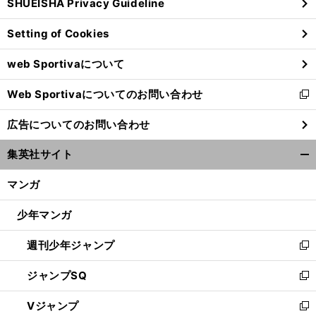
SHUEISHA Privacy Guideline
ィ
ン
Setting of Cookies
ド
ウ
web Sportivaについて
で
開
Web Sportivaについてのお問い合わせ
く
新
し
広告についてのお問い合わせ
い
ウ
集英社サイト
ィ
開
ン
く/
マンガ
ド
閉
ウ
じ
少年マンガ
で
る
開
週刊少年ジャンプ
く
新
し
ジャンプSQ
い
新
ウ
し
Vジャンプ
ィ
い
新