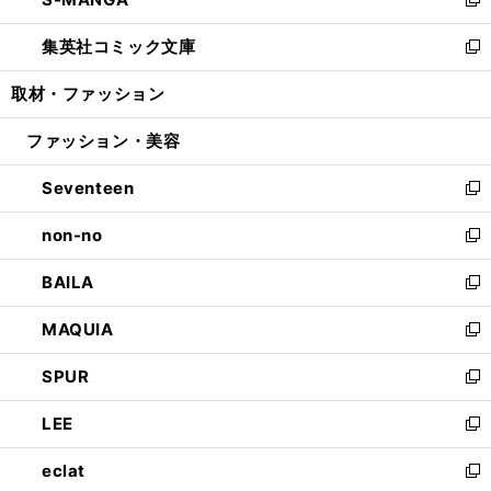
ド
ィ
い
新
開
ウ
ン
ウ
し
集英社コミック文庫
く
で
ド
ィ
い
新
開
ウ
ン
ウ
し
取材・ファッション
く
で
ド
ィ
い
開
ウ
ン
ウ
ファッション・美容
く
で
ド
ィ
開
ウ
ン
Seventeen
く
で
ド
新
開
ウ
し
non-no
く
で
い
新
開
ウ
し
BAILA
く
ィ
い
新
ン
ウ
し
MAQUIA
ド
ィ
い
新
ウ
ン
ウ
し
SPUR
で
ド
ィ
い
新
開
ウ
ン
ウ
し
LEE
く
で
ド
ィ
い
新
開
ウ
ン
ウ
し
eclat
く
で
ド
ィ
い
新