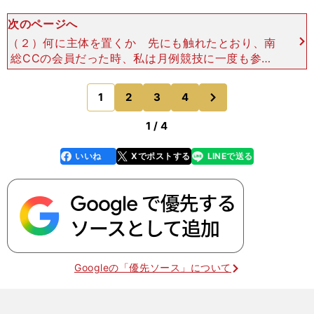
次のページへ
（２）何に主体を置くか 先にも触れたとおり、南
総CCの会員だった時、私は月例競技に一度も参加
しないまま、メンバーをやめてしまいました。親会
社が経営難にあって、会員権が「紙くずになる」と
次
1
2
3
4
のページへ
言われたので、泣
1 / 4
いいね
Xでポストする
LINEで送る
line
faceboo
x
k
Googleの「優先ソース」について