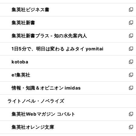
開
ウ
ン
し
集英社ビジネス書
く
で
ド
い
新
開
ウ
ウ
し
集英社新書
く
で
ィ
い
新
開
ン
ウ
し
集英社新書プラス - 知の水先案内人
く
ド
ィ
い
新
ウ
ン
ウ
し
1日5分で、明日は変わる よみタイ yomitai
で
ド
ィ
い
新
開
ウ
ン
ウ
し
kotoba
く
で
ド
ィ
い
新
開
ウ
ン
ウ
し
e!集英社
く
で
ド
ィ
い
新
開
ウ
ン
ウ
し
情報・知識＆オピニオン imidas
く
で
ド
ィ
い
新
開
ウ
ン
ウ
し
ライトノベル・ノベライズ
く
で
ド
ィ
い
開
ウ
ン
ウ
集英社Webマガジン コバルト
く
で
ド
ィ
新
開
ウ
ン
し
集英社オレンジ文庫
く
で
ド
い
新
開
ウ
ウ
し