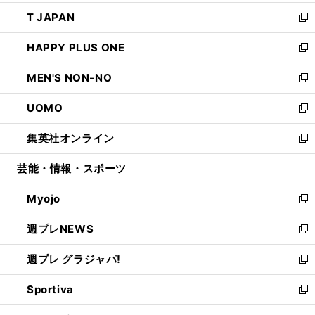
開
ウ
ン
ウ
し
T JAPAN
く
で
ド
ィ
い
新
開
ウ
ン
ウ
し
HAPPY PLUS ONE
く
で
ド
ィ
い
新
開
ウ
ン
ウ
し
MEN'S NON-NO
く
で
ド
ィ
い
新
開
ウ
ン
ウ
し
UOMO
く
で
ド
ィ
い
新
開
ウ
ン
ウ
し
集英社オンライン
く
で
ド
ィ
い
新
開
ウ
ン
ウ
し
芸能・情報・スポーツ
く
で
ド
ィ
い
開
ウ
ン
ウ
Myojo
く
で
ド
ィ
新
開
ウ
ン
し
週プレNEWS
く
で
ド
い
新
開
ウ
ウ
し
週プレ グラジャパ!
く
で
ィ
い
新
開
ン
ウ
し
Sportiva
く
ド
ィ
い
新
ウ
ン
ウ
し