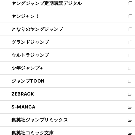
ヤングジャンプ定期購読デジタル
く
で
ド
い
新
開
ウ
ウ
し
ヤンジャン！
く
で
ィ
い
新
開
ン
ウ
し
となりのヤングジャンプ
く
ド
ィ
い
新
ウ
ン
ウ
し
グランドジャンプ
で
ド
ィ
い
新
開
ウ
ン
ウ
し
ウルトラジャンプ
く
で
ド
ィ
い
新
開
ウ
ン
ウ
し
少年ジャンプ+
く
で
ド
ィ
い
新
開
ウ
ン
ウ
し
ジャンプTOON
く
で
ド
ィ
い
新
開
ウ
ン
ウ
し
ZEBRACK
く
で
ド
ィ
い
新
開
ウ
ン
ウ
し
S-MANGA
く
で
ド
ィ
い
新
開
ウ
ン
ウ
し
集英社ジャンプリミックス
く
で
ド
ィ
い
新
開
ウ
ン
ウ
し
集英社コミック文庫
く
で
ド
ィ
い
新