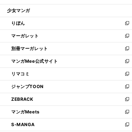
開
ウ
ン
ウ
し
少女マンガ
く
で
ド
ィ
い
開
ウ
ン
ウ
りぼん
く
で
ド
ィ
新
開
ウ
ン
し
マーガレット
く
で
ド
い
新
開
ウ
ウ
し
別冊マーガレット
く
で
ィ
い
新
開
ン
ウ
し
マンガMee公式サイト
く
ド
ィ
い
新
ウ
ン
ウ
し
リマコミ
で
ド
ィ
い
新
開
ウ
ン
ウ
し
ジャンプTOON
く
で
ド
ィ
い
新
開
ウ
ン
ウ
し
ZEBRACK
く
で
ド
ィ
い
新
開
ウ
ン
ウ
し
マンガMeets
く
で
ド
ィ
い
新
開
ウ
ン
ウ
し
S-MANGA
く
で
ド
ィ
い
新
開
ウ
ン
ウ
し