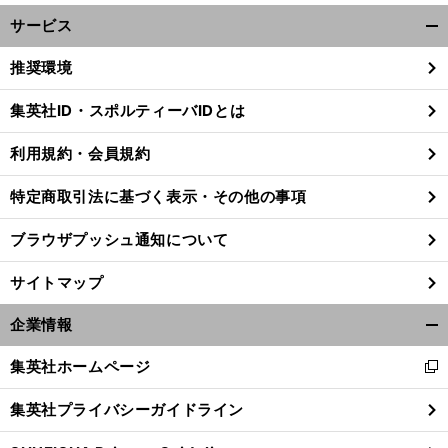
サービス
開
く/
推奨環境
閉
じ
集英社ID・スポルティーバIDとは
る
利用規約・会員規約
前
節
年
へ
特定商取引法に基づく表示・その他の事項
ブラウザプッシュ通知について
サイトマップ
企業情報
開
く/
集英社ホームページ
新
閉
し
じ
集英社プライバシーガイドライン
い
る
ウ