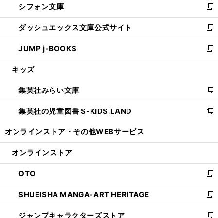
シフォン文庫
く
で
ィ
い
新
開
ン
ウ
し
ダッシュエックス文庫公式サイト
く
ド
ィ
い
新
ウ
ン
ウ
し
JUMP j-BOOKS
で
ド
ィ
い
新
開
ウ
ン
ウ
し
キッズ
く
で
ド
ィ
い
開
ウ
ン
ウ
集英社みらい文庫
く
で
ド
ィ
新
開
ウ
ン
し
集英社の児童図書 S-KIDS.LAND
く
で
ド
い
新
開
ウ
ウ
し
オンラインストア・
その他WEBサービス
く
で
ィ
い
開
ン
ウ
オンラインストア
く
ド
ィ
ウ
ン
OTO
で
ド
新
開
ウ
し
SHUEISHA MANGA-ART HERITAGE
く
で
い
新
開
ウ
し
ジャンプキャラクターズストア
く
ィ
い
新