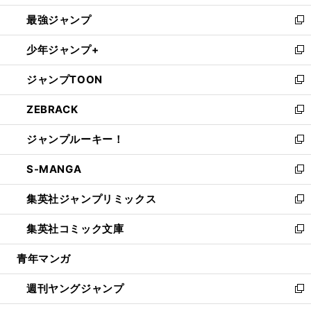
ン
ウ
し
最強ジャンプ
ド
ィ
い
新
ウ
ン
ウ
し
少年ジャンプ+
で
ド
ィ
い
新
開
ウ
ン
ウ
し
ジャンプTOON
く
で
ド
ィ
い
新
開
ウ
ン
ウ
し
ZEBRACK
く
で
ド
ィ
い
新
開
ウ
ン
ウ
し
ジャンプルーキー！
く
で
ド
ィ
い
新
開
ウ
ン
ウ
し
S-MANGA
く
で
ド
ィ
い
新
開
ウ
ン
ウ
し
集英社ジャンプリミックス
く
で
ド
ィ
い
新
開
ウ
ン
ウ
し
集英社コミック文庫
く
で
ド
ィ
い
新
開
ウ
ン
ウ
し
青年マンガ
く
で
ド
ィ
い
開
ウ
ン
ウ
週刊ヤングジャンプ
く
で
ド
ィ
新
開
ウ
ン
し