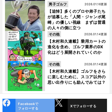
男子ゴルフ
2026.01.16更新
【追悼】多くのプロや弟子たち
が追慕した「人間・ジャンボ尾
崎」の優しい視線 まずは普通
の人々の側に立つ
その他
2026.01.14更新
【木村和久連載】乗用カートの
進化を含め、ゴルフ業界のDX
化はどう展開されていくのか
その他
2026.01.14更新
【木村和久連載】ゴルフをさら
に楽しむために、スコア以外の
思い出作りにも励んでみては？
cebo
X
Facebookで
Xでフォローする
ok
フォローする