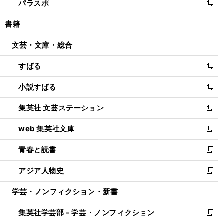
パラスポ
で
ド
ィ
い
新
開
ウ
ン
ウ
し
書籍
く
で
ド
ィ
い
開
ウ
ン
ウ
文芸・文庫・総合
く
で
ド
ィ
開
ウ
ン
すばる
く
で
ド
新
開
ウ
し
小説すばる
く
で
い
新
開
ウ
し
集英社 文芸ステーション
く
ィ
い
新
ン
ウ
し
web 集英社文庫
ド
ィ
い
新
ウ
ン
ウ
し
青春と読書
で
ド
ィ
い
新
開
ウ
ン
ウ
し
アジア人物史
く
で
ド
ィ
い
新
開
ウ
ン
ウ
し
学芸・ノンフィクション・新書
く
で
ド
ィ
い
開
ウ
ン
ウ
集英社学芸部 - 学芸・ノンフィクション
く
で
ド
ィ
新