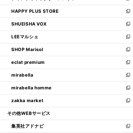
ン
ウ
し
HAPPY PLUS STORE
ド
ィ
い
新
ウ
ン
ウ
し
SHUEISHA VOX
で
ド
ィ
い
新
開
ウ
ン
ウ
し
LEEマルシェ
く
で
ド
ィ
い
新
開
ウ
ン
ウ
し
SHOP Marisol
く
で
ド
ィ
い
新
開
ウ
ン
ウ
し
eclat premium
く
で
ド
ィ
い
新
開
ウ
ン
ウ
し
mirabella
く
で
ド
ィ
い
新
開
ウ
ン
ウ
し
mirabella homme
く
で
ド
ィ
い
新
開
ウ
ン
ウ
し
zakka market
く
で
ド
ィ
い
新
開
ウ
ン
ウ
し
その他WEBサービス
く
で
ド
ィ
い
開
ウ
ン
ウ
集英社アドナビ
く
で
ド
ィ
新
開
ウ
ン