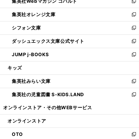
集英社Webマガジン コバルト
く
で
ド
ィ
新
開
ウ
ン
し
集英社オレンジ文庫
く
で
ド
い
新
開
ウ
ウ
し
シフォン文庫
く
で
ィ
い
新
開
ン
ウ
し
ダッシュエックス文庫公式サイト
く
ド
ィ
い
新
ウ
ン
ウ
し
JUMP j-BOOKS
で
ド
ィ
い
新
開
ウ
ン
ウ
し
キッズ
く
で
ド
ィ
い
開
ウ
ン
ウ
集英社みらい文庫
く
で
ド
ィ
新
開
ウ
ン
し
集英社の児童図書 S-KIDS.LAND
く
で
ド
い
新
開
ウ
ウ
し
オンラインストア・
その他WEBサービス
く
で
ィ
い
開
ン
ウ
オンラインストア
く
ド
ィ
ウ
ン
OTO
で
ド
新