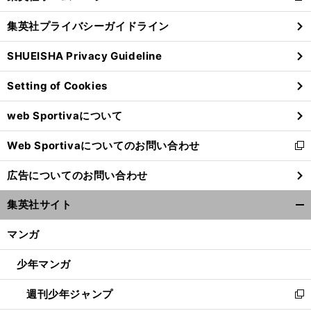
閉
し
じ
集英社プライバシーガイドライン
い
る
ウ
SHUEISHA Privacy Guideline
ィ
ン
Setting of Cookies
ド
ウ
web Sportivaについて
で
開
Web Sportivaについてのお問い合わせ
く
新
し
広告についてのお問い合わせ
い
ウ
集英社サイト
ィ
開
ン
く/
マンガ
ド
閉
ウ
じ
少年マンガ
で
る
開
週刊少年ジャンプ
く
新