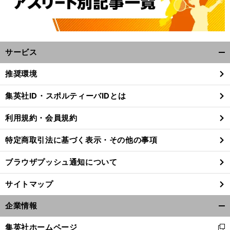
サービス
開
く/
推奨環境
閉
じ
集英社ID・スポルティーバIDとは
る
利用規約・会員規約
特定商取引法に基づく表示・その他の事項
ブラウザプッシュ通知について
サイトマップ
企業情報
開
今
前
く/
へ
集英社ホームページ
新