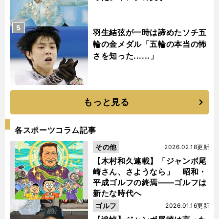
5
羽生結弦が一時は諦めたソチ五
輪の金メダル「五輪の本当の怖
さを知った......」
もっと見る
各スポーツコラム記事
その他
2026.02.18更新
【木村和久連載】「ジャンボ尾
崎さん、さようなら」 昭和・
平成ゴルフの終焉――ゴルフは
新たな時代へ
ゴルフ
2026.01.16更新