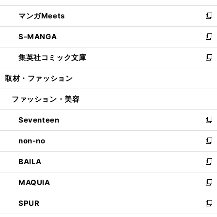
開
ウ
ン
ウ
し
マンガMeets
く
で
ド
ィ
い
新
開
ウ
ン
ウ
し
S-MANGA
く
で
ド
ィ
い
新
開
ウ
ン
ウ
し
集英社コミック文庫
く
で
ド
ィ
い
新
開
ウ
ン
ウ
し
取材・ファッション
く
で
ド
ィ
い
開
ウ
ン
ウ
ファッション・美容
く
で
ド
ィ
開
ウ
ン
Seventeen
く
で
ド
新
開
ウ
し
non-no
く
で
い
新
開
ウ
し
BAILA
く
ィ
い
新
ン
ウ
し
MAQUIA
ド
ィ
い
新
ウ
ン
ウ
し
SPUR
で
ド
ィ
い
新
開
ウ
ン
ウ
し