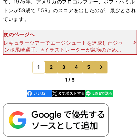
て、1975年、アメリカのプロゴルファー、ボブ・ハミル
トンが59歳で「59」のスコアを出したのが、最少とされ
ています。
次のページへ
レギュラーツアーでエージシュートを達成したジャ
ンボ尾崎選手。※イラストレーターが急病のため、
今回は写真を掲載させていただきました。 日本で
は、2013年にジャンボ尾崎選手が「62」のスコア
次
1
2
3
4
5
のページへ
を出して、プ
1 / 5
いいね
Xでポストする
LINEで送る
line
faceboo
x
k