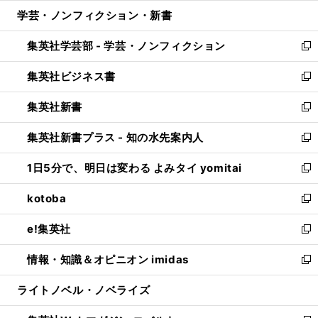
ウ
ン
ウ
し
学芸・ノンフィクション・新書
く
で
ド
ィ
い
開
ウ
ン
ウ
集英社学芸部 - 学芸・ノンフィクション
く
で
ド
ィ
新
開
ウ
ン
し
集英社ビジネス書
く
で
ド
い
新
開
ウ
ウ
し
集英社新書
く
で
ィ
い
新
開
ン
ウ
し
集英社新書プラス - 知の水先案内人
く
ド
ィ
い
新
ウ
ン
ウ
し
1日5分で、明日は変わる よみタイ yomitai
で
ド
ィ
い
新
開
ウ
ン
ウ
し
kotoba
く
で
ド
ィ
い
新
開
ウ
ン
ウ
し
e!集英社
く
で
ド
ィ
い
新
開
ウ
ン
ウ
し
情報・知識＆オピニオン imidas
く
で
ド
ィ
い
新
開
ウ
ン
ウ
し
ライトノベル・ノベライズ
く
で
ド
ィ
い
開
ウ
ン
ウ