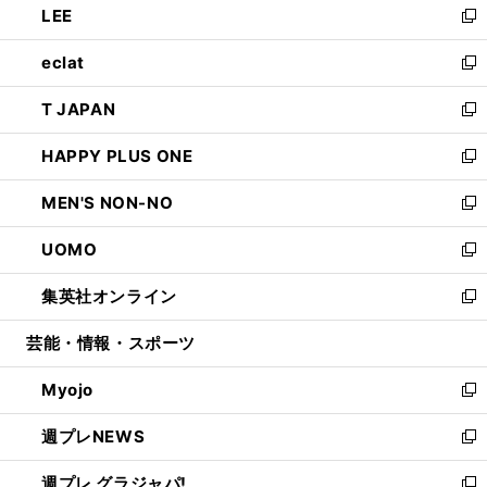
LEE
く
で
ド
ィ
い
新
開
ウ
ン
ウ
し
eclat
く
で
ド
ィ
い
新
開
ウ
ン
ウ
し
T JAPAN
く
で
ド
ィ
い
新
開
ウ
ン
ウ
し
HAPPY PLUS ONE
く
で
ド
ィ
い
新
開
ウ
ン
ウ
し
MEN'S NON-NO
く
で
ド
ィ
い
新
開
ウ
ン
ウ
し
UOMO
く
で
ド
ィ
い
新
開
ウ
ン
ウ
し
集英社オンライン
く
で
ド
ィ
い
新
開
ウ
ン
ウ
し
芸能・情報・スポーツ
く
で
ド
ィ
い
開
ウ
ン
ウ
Myojo
く
で
ド
ィ
新
開
ウ
ン
し
週プレNEWS
く
で
ド
い
新
開
ウ
ウ
し
週プレ グラジャパ!
く
で
ィ
い