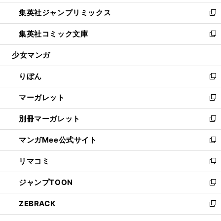
開
ウ
ン
ウ
し
集英社ジャンプリミックス
く
で
ド
ィ
い
新
開
ウ
ン
ウ
し
集英社コミック文庫
く
で
ド
ィ
い
新
開
ウ
ン
ウ
し
少女マンガ
く
で
ド
ィ
い
開
ウ
ン
ウ
りぼん
く
で
ド
ィ
新
開
ウ
ン
し
マーガレット
く
で
ド
い
新
開
ウ
ウ
し
別冊マーガレット
く
で
ィ
い
新
開
ン
ウ
し
マンガMee公式サイト
く
ド
ィ
い
新
ウ
ン
ウ
し
リマコミ
で
ド
ィ
い
新
開
ウ
ン
ウ
し
ジャンプTOON
く
で
ド
ィ
い
新
開
ウ
ン
ウ
し
ZEBRACK
く
で
ド
ィ
い
新
開
ウ
ン
ウ
し