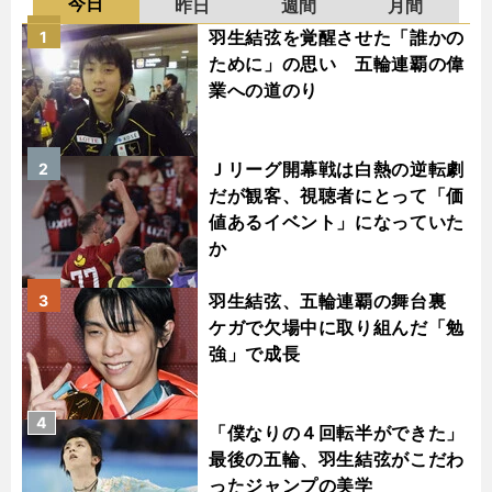
今日
昨日
週間
月間
羽生結弦を覚醒させた「誰かの
1
ために」の思い 五輪連覇の偉
業への道のり
Ｊリーグ開幕戦は白熱の逆転劇
2
だが観客、視聴者にとって「価
値あるイベント」になっていた
か
羽生結弦、五輪連覇の舞台裏
3
ケガで欠場中に取り組んだ「勉
強」で成長
4
「僕なりの４回転半ができた」
最後の五輪、羽生結弦がこだわ
ったジャンプの美学