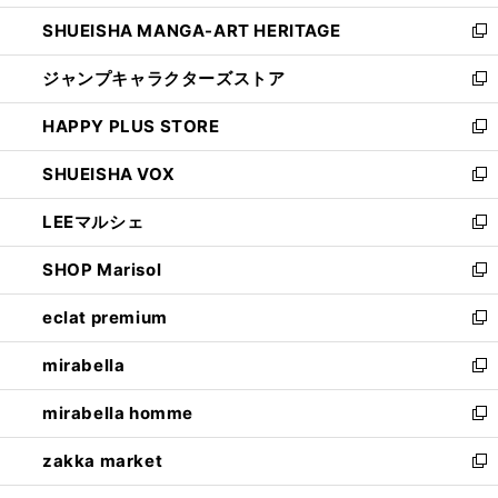
開
ウ
し
SHUEISHA MANGA-ART HERITAGE
く
で
い
新
開
ウ
し
ジャンプキャラクターズストア
く
ィ
い
新
ン
ウ
し
HAPPY PLUS STORE
ド
ィ
い
新
ウ
ン
ウ
し
SHUEISHA VOX
で
ド
ィ
い
新
開
ウ
ン
ウ
し
LEEマルシェ
く
で
ド
ィ
い
新
開
ウ
ン
ウ
し
SHOP Marisol
く
で
ド
ィ
い
新
開
ウ
ン
ウ
し
eclat premium
く
で
ド
ィ
い
新
開
ウ
ン
ウ
し
mirabella
く
で
ド
ィ
い
新
開
ウ
ン
ウ
し
mirabella homme
く
で
ド
ィ
い
新
開
ウ
ン
ウ
し
zakka market
く
で
ド
ィ
い
新
開
ウ
ン
ウ
し