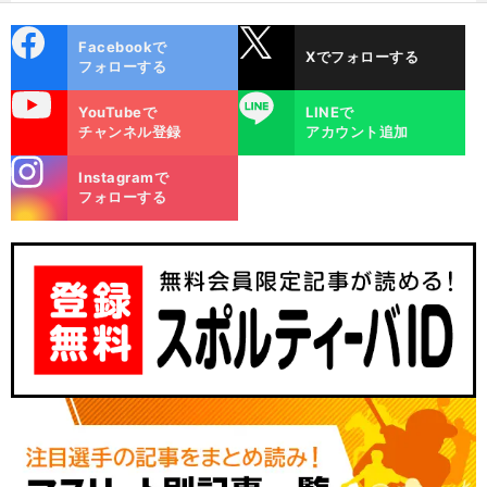
cebo
X
Facebookで
Xでフォローする
ok
フォローする
uTube
LINE
YouTubeで
LINEで
チャンネル登録
アカウント追加
stagra
Instagramで
m
フォローする