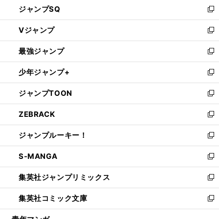
し
ジャンプSQ
い
新
ウ
し
Vジャンプ
ィ
い
新
ン
ウ
し
最強ジャンプ
ド
ィ
い
新
ウ
ン
ウ
し
少年ジャンプ+
で
ド
ィ
い
新
開
ウ
ン
ウ
し
ジャンプTOON
く
で
ド
ィ
い
新
開
ウ
ン
ウ
し
ZEBRACK
く
で
ド
ィ
い
新
開
ウ
ン
ウ
し
ジャンプルーキー！
く
で
ド
ィ
い
新
開
ウ
ン
ウ
し
S-MANGA
く
で
ド
ィ
い
新
開
ウ
ン
ウ
し
集英社ジャンプリミックス
く
で
ド
ィ
い
新
開
ウ
ン
ウ
し
集英社コミック文庫
く
で
ド
ィ
い
新
開
ウ
ン
ウ
し
く