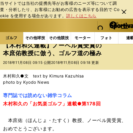
当サイトでは当社の提携先等がお客様のニーズ等について調
査・分析したり、お客様にお勧めの広告を表⽰する⽬的で Co
閉じ
okie を使⽤する場合があります。
詳しくはこちら
る
マイペ
web Sportiva (webスポルティーバ)
検索
メニュ
we
ー
ゴルフの記事一覧
ゴルフ
その他
【木村和久連
b
ジ
ゴルフ
その他球技
その他競技
モーター
フォト
連
ス
【木村和久連載】ノーベル賞受賞の
ポ
本庶佑教授に倣う、ゴルフ道の極み
ル
テ
2018年11月08日 09:15 公開
2018年11月08日 09:18 更新
ィ
ー
木村和久●文 text by Kimura Kazuhisa
バ
photo by Kyodo News
専門誌では読めない雑学コラム
木村和久の「お気楽ゴルフ」連載●第178回
本庶佑（ほんじょ・たすく）教授、ノーベル賞受賞、
おめでとうございます。