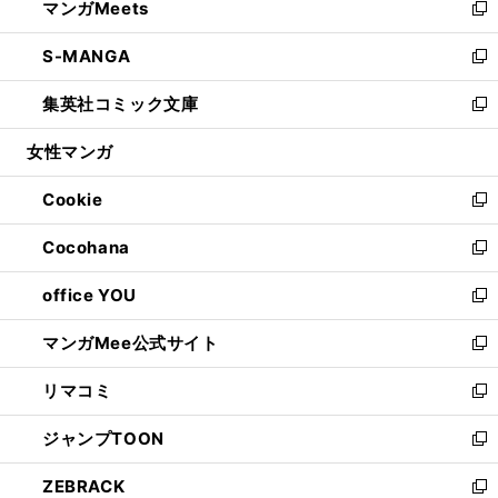
マンガMeets
く
で
ド
ィ
い
新
開
ウ
ン
ウ
し
S-MANGA
く
で
ド
ィ
い
新
開
ウ
ン
ウ
し
集英社コミック文庫
く
で
ド
ィ
い
新
開
ウ
ン
ウ
し
女性マンガ
く
で
ド
ィ
い
開
ウ
ン
ウ
Cookie
く
で
ド
ィ
新
開
ウ
ン
し
Cocohana
く
で
ド
い
新
開
ウ
ウ
し
office YOU
く
で
ィ
い
新
開
ン
ウ
し
マンガMee公式サイト
く
ド
ィ
い
新
ウ
ン
ウ
し
リマコミ
で
ド
ィ
い
新
開
ウ
ン
ウ
し
ジャンプTOON
く
で
ド
ィ
い
新
開
ウ
ン
ウ
し
ZEBRACK
く
で
ド
ィ
い
新