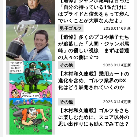
【追悼】ジャンボ尾崎は言った
「自分の持っている1％だけに
はプライドと信念をもって歩ん
でいくことが大事なんだよ」
男子ゴルフ
2026.01.16更新
【追悼】多くのプロや弟子たち
が追慕した「人間・ジャンボ尾
崎」の優しい視線 まずは普通
の人々の側に立つ
その他
2026.01.14更新
【木村和久連載】乗用カートの
進化を含め、ゴルフ業界のDX
化はどう展開されていくのか
その他
2026.01.14更新
【木村和久連載】ゴルフをさら
に楽しむために、スコア以外の
思い出作りにも励んでみては？