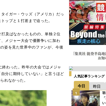
タイガー・ウッズ（アメリカ）だっ
はトップと１打差まで迫った。
２打及ばなかったものの、単独２位
て、メジャー大会で優勝争いに加わ
その姿を見た世界中のファンが、今後
に終わった。昨年の大会ではメジャ
「自分に期待していない」と言うほど
人気記事ランキング
見られなかった。
今日
昨日
羽
1
「
い