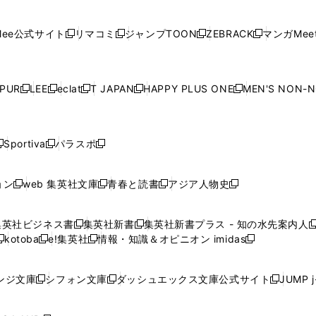
ィ
ン
ィ
ン
ィ
ン
ィ
開
開
で
開
開
開
い
い
い
い
い
ン
ド
ン
ド
ン
ド
ン
く
く
開
く
く
く
ウ
ウ
ウ
ウ
ウ
ド
ウ
ド
ウ
ド
ウ
ド
ee公式サイト
リマコミ
ジャンプTOON
ZEBRACK
マンガMeet
く
新
新
新
新
ィ
ィ
ィ
ィ
ィ
ウ
で
ウ
で
ウ
で
ウ
し
し
し
し
ン
ン
ン
ン
ン
で
開
で
開
で
開
で
い
い
い
い
ド
ド
ド
ド
ド
開
く
開
く
開
く
開
ウ
ウ
ウ
ウ
ウ
ウ
ウ
ウ
ウ
PUR
LEE
eclat
T JAPAN
HAPPY PLUS ONE
MEN'S NON-
く
く
く
く
新
新
新
新
新
ィ
ィ
ィ
ィ
で
で
で
で
で
し
し
し
し
し
ン
ン
ン
ン
開
開
開
開
開
い
い
い
い
い
ド
ド
ド
ド
く
く
く
く
く
ウ
ウ
ウ
ウ
ウ
ウ
ウ
ウ
ウ
Sportiva
パラスポ
新
新
ィ
ィ
ィ
ィ
ィ
で
で
で
で
し
し
し
ン
ン
ン
ン
ン
開
開
開
開
い
い
い
ド
ド
ド
ド
ド
ョン
web 集英社文庫
青春と読書
アジア人物史
く
く
く
く
新
新
新
新
ウ
ウ
ウ
ウ
ウ
ウ
ウ
ウ
し
し
し
し
ィ
ィ
ィ
で
で
で
で
で
い
い
い
い
ン
ン
ン
集英社ビジネス書
集英社新書
集英社新書プラス - 知の水先案内人
開
開
開
開
開
新
新
新
ウ
ウ
ウ
ウ
ド
ド
ド
kotoba
e!集英社
情報・知識＆オピニオン imidas
く
く
く
く
く
新
し
新
し
新
ィ
ィ
ィ
ィ
ウ
ウ
ウ
し
し
い
し
い
し
ン
ン
ン
ン
で
で
で
い
い
ウ
い
ウ
い
ド
ド
ド
ド
ンジ文庫
シフォン文庫
ダッシュエックス文庫公式サイト
JUMP 
開
開
開
新
新
新
ウ
ウ
ィ
ウ
ィ
ウ
ウ
ウ
ウ
ウ
く
く
く
し
し
し
ィ
ィ
ン
ィ
ン
ィ
で
で
で
で
い
い
い
ン
ン
ド
ン
ド
ン