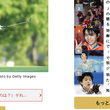
の
Ｊ
2
の
聴
る
い
羽
3
舞
に
で
4
「
で
羽
ジ
5
羽
y Getty Images
た
「
知
のは？）それ
っていますけ
もっと
なからずあるが、
次