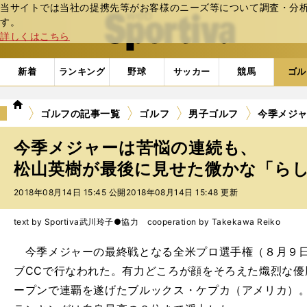
当サイトでは当社の提携先等がお客様のニーズ等について調査・分析し
web Sportiva (webスポルティーバ)
す。
詳しくはこちら
新着
ランキング
野球
サッカー
競馬
ゴル
we
ゴルフの記事一覧
ゴルフ
男子ゴルフ
今季メジ
b
ス
今季メジャーは苦悩の連続も、
ポ
ル
松山英樹が最後に見せた微かな「ら
テ
2018年08月14日 15:45 公開
2018年08月14日 15:48 更新
ィ
ー
バ
text by Sportiva
武川玲子●協力 cooperation by Takekawa Reiko
今季メジャーの最終戦となる全米プロ選手権（８月９日
ブCCで行なわれた。有力どころが顔をそろえた熾烈な優
ープンで連覇を遂げたブルックス・ケプカ（アメリカ）