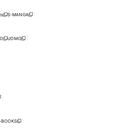
ン
ィ
開
い
ド
ン
く
ウ
ウ
ド
s
S-MANGA
新
新
ィ
で
ウ
し
し
ン
開
で
い
い
ド
く
開
ウ
ウ
ウ
NO
UOMO
く
新
新
ィ
ィ
で
し
し
ン
ン
開
い
い
ド
ド
く
ウ
ウ
ウ
ウ
ィ
ィ
で
で
ン
ン
開
開
ド
ド
く
く
ウ
ウ
で
で
開
開
く
く
し
い
ウ
j-BOOKS
新
ィ
し
ン
い
ド