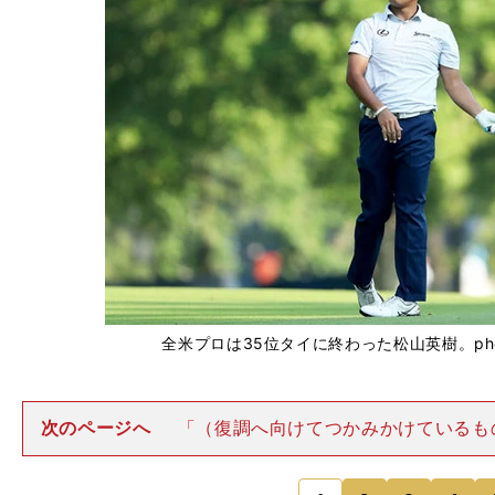
全米プロは35位タイに終わった松山英樹。photo b
次のページへ
「（復調へ向けてつかみかけているも
が、ないから困っているんですよね。いろいろとや
ど......。メジャーなので、結果を出したい気持ちは少