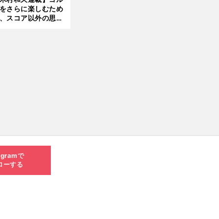
をさらに楽しむため
、スコア以外の思い
作りにも励んでみて
？
agramで
ローする