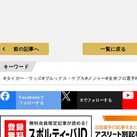
前の記事へ
一覧に戻る
キーワード
#タイガー・ウッズ
#ブルックス・ケプカ
#メジャー
#全米プロ選手
ebo
X
YouTube
Facebookで
Xでフォローする
ok
フォローする