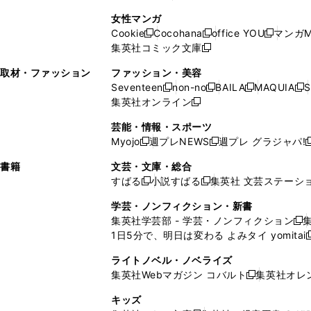
ィ
ン
ィ
で
開
開
で
い
し
い
し
ン
ド
ン
女性マンガ
開
く
く
開
ウ
い
ウ
い
ド
ウ
ド
Cookie
Cocohana
office YOU
マンガM
く
く
新
新
新
ィ
ウ
ィ
ウ
ウ
で
ウ
集英社コミック文庫
し
新
し
し
ン
ィ
ン
ィ
で
開
で
い
し
い
い
ド
ン
ド
ン
取材・ファッション
ファッション・美容
開
く
開
ウ
い
ウ
ウ
ウ
ド
ウ
ド
Seventeen
non-no
BAILA
MAQUIA
S
く
く
新
新
新
新
ィ
ウ
ィ
ィ
で
ウ
で
ウ
集英社オンライン
し
新
し
し
し
ン
ィ
ン
ン
開
で
開
で
い
し
い
い
い
ド
ン
ド
ド
芸能・情報・スポーツ
く
開
く
開
ウ
い
ウ
ウ
ウ
ウ
ド
ウ
ウ
Myojo
週プレNEWS
週プレ グラジャパ!
く
く
新
新
新
ィ
ウ
ィ
ィ
ィ
で
ウ
で
で
し
し
ン
ィ
ン
ン
ン
書籍
文芸・文庫・総合
開
で
開
開
い
い
ド
ン
ド
ド
ド
すばる
小説すばる
集英社 文芸ステーシ
く
開
く
く
新
新
ウ
ウ
ウ
ド
ウ
ウ
ウ
く
し
し
ィ
ィ
学芸・ノンフィクション・新書
で
ウ
で
で
で
い
い
ン
ン
集英社学芸部 - 学芸・ノンフィクション
開
で
開
開
開
新
ウ
ウ
ド
ド
1日5分で、明日は変わる よみタイ yomitai
く
開
く
く
く
し
新
ィ
ィ
ウ
ウ
く
い
ン
ン
ライトノベル・ノベライズ
で
で
ウ
ド
ド
集英社Webマガジン コバルト
集英社オレ
開
開
新
ィ
ウ
ウ
く
く
し
ン
キッズ
で
で
い
ド