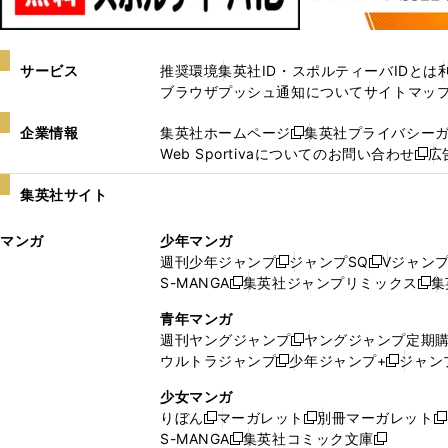
サービス
推奨環境
集英社ID・スポルティーバIDとは
ブラウザプッシュ通知について
サイトマッ
企業情報
集英社ホームページ
集英社プライバシー
新
Web Sportivaについてのお問い合わせ
広
し
新
い
し
集英社サイト
ウ
い
ィ
ウ
マンガ
少年マンガ
ン
ィ
週刊少年ジャンプ
ジャンプSQ
Vジャン
ド
ン
新
新
S-MANGA
集英社ジャンプリミックス
集
ウ
ド
新
し
し
新
で
ウ
し
い
い
し
青年マンガ
開
で
い
ウ
ウ
い
週刊ヤングジャンプ
ヤングジャンプ定期
新
く
開
ウ
ィ
ィ
ウ
ウルトラジャンプ
少年ジャンプ+
ジャン
新
し
新
く
ィ
ン
ン
ィ
し
い
し
ン
ド
ド
ン
少女マンガ
い
ウ
い
ド
ウ
ウ
ド
りぼん
マーガレット
別冊マーガレット
新
新
新
ウ
ィ
ウ
ウ
で
で
ウ
S-MANGA
集英社コミック文庫
し
新
し
新