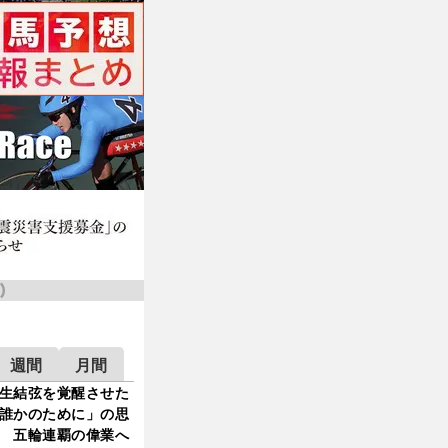
週間
月間
生結弦を覚醒させた
誰かのために」の思
 五輪連覇の偉業へ