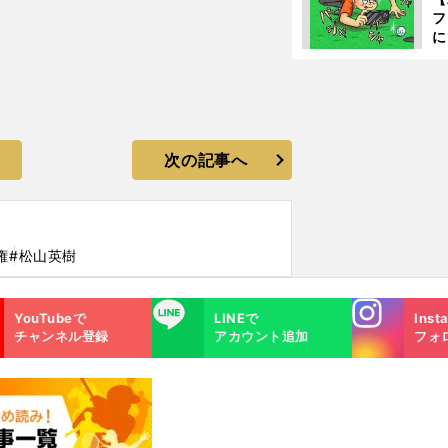
フ
に
出
は
次の記事へ
権
#松山英樹
Instagra
LINE
YouTubeで
LINEで
Inst
m
チャンネル登録
アカウント追加
フォ