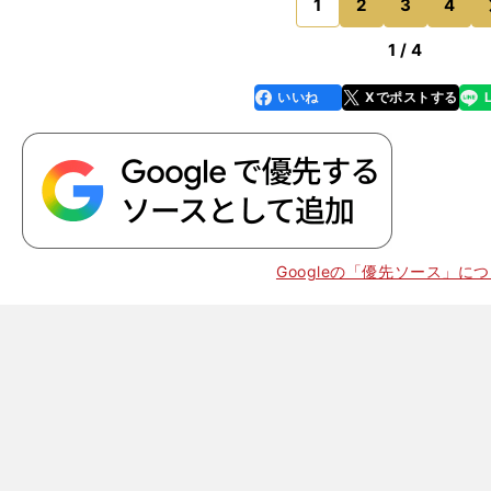
ここまで（状態が）悪いの
1
2
3
4
のページへ
1 / 4
いいね
Xでポストする
line
faceboo
x
k
Googleの「優先ソース」に
。
幸
」