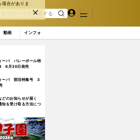
る場合がありま
マイペ
閉じ
検索
メニュ
ー
る
す
ジ
る
動画
インフォ
ィーバ バレーボール特
.4 6月30日発売
ィーバ 部活特集号 3
売
などのお知らせが届く
通知を受け取る方法につ