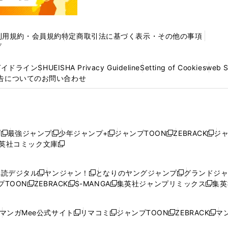
利用規約・会員規約
特定商取引法に基づく表示・その他の事項
プ
ガイドライン
SHUEISHA Privacy Guideline
Setting of Cookies
web 
告についてのお問い合わせ
プ
最強ジャンプ
少年ジャンプ+
ジャンプTOON
ZEBRACK
ジ
新
新
新
新
新
英社コミック文庫
し
新
し
し
し
し
い
い
し
い
い
い
ウ
ウ
い
ウ
ウ
ウ
購読デジタル
ヤンジャン！
となりのヤングジャンプ
グランドジ
新
新
新
ィ
ィ
ウ
ィ
ィ
ィ
プTOON
ZEBRACK
S-MANGA
集英社ジャンプリミックス
集英
新
し
新
し
新
し
新
ン
ン
ィ
ン
ン
ン
し
い
し
い
し
い
し
ド
ド
ン
ド
ド
ド
い
ウ
い
ウ
い
ウ
い
ウ
ウ
ド
ウ
ウ
ウ
マンガMee公式サイト
リマコミ
ジャンプTOON
ZEBRACK
マン
新
新
新
新
ウ
ィ
ウ
ィ
ウ
ィ
ウ
で
で
ウ
で
で
で
し
し
し
し
し