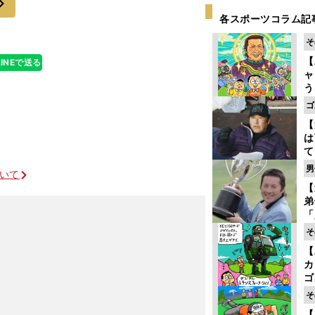
各スポーツコラム記
そ
【
LINEで送る
ャ
う
ゴ
ゴ
フ
【
は
て
ラ
男
ついて
歩
【
な
弟
「
崎
そ
ず
【
立
カ
をつかめるか
ゴ
ど
そ
か
【