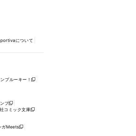
Sportivaについて
ャンプルーキー！
新
し
い
ウ
ャンプ
新
ィ
社コミック文庫
し
新
ン
い
し
ド
ウ
い
ウ
ガMeets
新
ィ
ウ
で
し