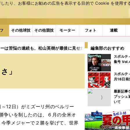
たり、お客様にお勧めの広告を表⽰する⽬的で Cookie を使⽤す
フ
その他球技
その他競技
モーター
フォト
連載
ャーは苦悩の連続も、松山英樹が最後に見せた微かな「らしさ」
編集部のおすすめ
スポルテ
集号 Vol
しさ」
スポルテ
月16日発
最新記事
プッシュ
いて
～12日）がミズーリ州のベルリー
勝争いを制したのは、６月の全米オ
。今季メジャーで２勝を挙げて、世界