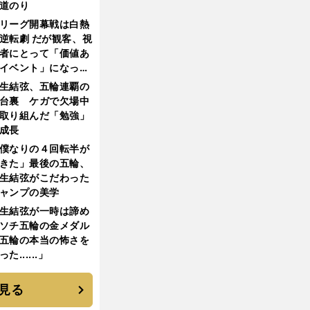
道のり
リーグ開幕戦は白熱
逆転劇 だが観客、視
者にとって「価値あ
イベント」になって
たか
生結弦、五輪連覇の
台裏 ケガで欠場中
取り組んだ「勉強」
成長
僕なりの４回転半が
きた」最後の五輪、
生結弦がこだわった
ャンプの美学
生結弦が一時は諦め
ソチ五輪の金メダル
五輪の本当の怖さを
った......」
見る