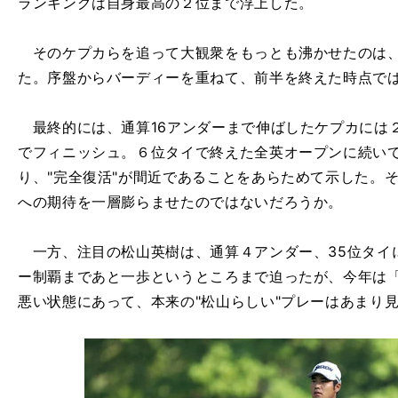
ランキングは自身最高の２位まで浮上した。
そのケプカらを追って大観衆をもっとも沸かせたのは、
た。序盤からバーディーを重ねて、前半を終えた時点で
最終的には、通算16アンダーまで伸ばしたケプカには
でフィニッシュ。６位タイで終えた全英オープンに続い
り、"完全復活"が間近であることをあらためて示した。
への期待を一層膨らませたのではないだろうか。
一方、注目の松山英樹は、通算４アンダー、35位タイ
ー制覇まであと一歩というところまで迫ったが、今年は
悪い状態にあって、本来の"松山らしい"プレーはあまり