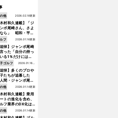
事
の他
2026.02.18更新
木村和久連載】「ジ
ンボ尾崎さん、さよ
なら」 昭和・平成
ルフの終焉――ゴル
ルフ
2026.01.16更新
は新たな時代へ
追悼】ジャンボ尾崎
言った「自分の持っ
いる1％だけにはプ
イドと信念をもって
子ゴルフ
2026.01.16更
んでいくことが大事
追悼】多くのプロや
新
んだよ」
子たちが追慕した
人間・ジャンボ尾
」の優しい視線 ま
の他
2026.01.14更新
は普通の人々の側に
木村和久連載】乗用
つ
ートの進化を含め、
前
へ
ルフ業界のDX化は
う展開されていくの
の他
2026.01.14更新
木村和久連載】ゴル