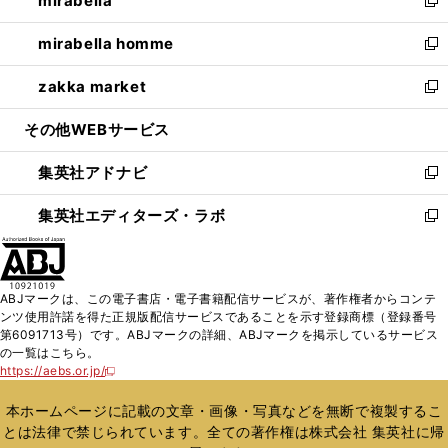
mirabella
で
ド
ィ
い
新
開
ウ
ン
ウ
し
mirabella homme
く
で
ド
ィ
い
新
開
ウ
ン
ウ
し
zakka market
く
で
ド
ィ
い
新
開
ウ
ン
ウ
し
その他WEBサービス
く
で
ド
ィ
い
開
ウ
ン
ウ
集英社アドナビ
く
で
ド
ィ
新
開
ウ
ン
し
集英社エディターズ・ラボ
く
で
ド
い
新
開
ウ
ウ
し
く
で
ィ
い
開
ン
ウ
ABJマークは、この電子書店・電子書籍配信サービスが、著作権者からコンテ
く
ド
ィ
ンツ使用許諾を得た正規版配信サービスであることを示す登録商標（登録番号
ウ
ン
第6091713号）です。ABJマークの詳細、ABJマークを掲示しているサービス
で
ド
の一覧はこちら。
開
ウ
https://aebs.or.jp/
新
く
で
し
い
開
本ホームページに記載の文章・画像・写真などを無断で複製するこ
ウ
く
とは法律で禁じられています。全ての著作権は株式会社 集英社に帰
ィ