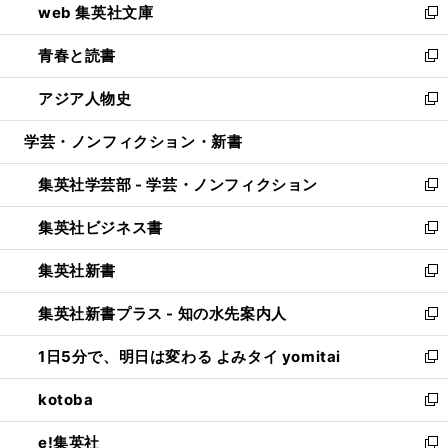
web 集英社文庫
ド
ィ
い
新
ウ
ン
ウ
し
青春と読書
で
ド
ィ
い
新
開
ウ
ン
ウ
し
アジア人物史
く
で
ド
ィ
い
新
開
ウ
ン
ウ
し
学芸・ノンフィクション・新書
く
で
ド
ィ
い
開
ウ
ン
ウ
集英社学芸部 - 学芸・ノンフィクション
く
で
ド
ィ
新
開
ウ
ン
し
集英社ビジネス書
く
で
ド
い
新
開
ウ
ウ
し
集英社新書
く
で
ィ
い
新
開
ン
ウ
し
集英社新書プラス - 知の水先案内人
く
ド
ィ
い
新
ウ
ン
ウ
し
1日5分で、明日は変わる よみタイ yomitai
で
ド
ィ
い
新
開
ウ
ン
ウ
し
kotoba
く
で
ド
ィ
い
新
開
ウ
ン
ウ
し
e!集英社
く
で
ド
ィ
い
新