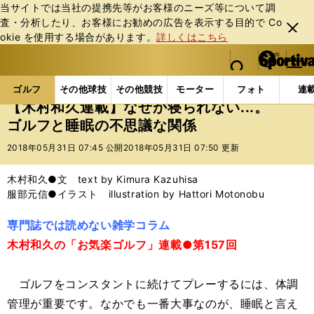
当サイトでは当社の提携先等がお客様のニーズ等について調
査・分析したり、お客様にお勧めの広告を表⽰する⽬的で Co
閉じ
okie を使⽤する場合があります。
詳しくはこちら
る
マイペ
web Sportiva (webスポルティーバ)
検索
メニュ
we
ー
ゴルフの記事一覧
ゴルフ
その他
【木村和久連載
b
ジ
ゴルフ
その他球技
その他競技
モーター
フォト
連
ス
【木村和久連載】なぜか寝られない...。
ポ
ゴルフと睡眠の不思議な関係
ル
テ
2018年05月31日 07:45 公開
2018年05月31日 07:50 更新
ィ
ー
木村和久●文 text by Kimura Kazuhisa
バ
服部元信●イラスト illustration by Hattori Motonobu
専門誌では読めない雑学コラム
木村和久の「お気楽ゴルフ」連載●第157回
ゴルフをコンスタントに続けてプレーするには、体調
管理が重要です。なかでも一番大事なのが、睡眠と言え