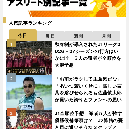
人気記事ランキング
今日
昨日
週間
月間
秋春制が導入されたJ1リーグ2
1
026－27シーズンの行方はい
かに!? ５人の識者が全順位を
大胆予想
「お前がラクして生意気だな」
2
「あいつ若いくせに」厳しい言
葉を浴びせられるも佐藤慎太郎
が貫いた誇りとファンへの思い
J1全順位予想 識者５人が推す
3
優勝候補筆頭は？ J2降格の憂
き目に遭いそうな３クラブと