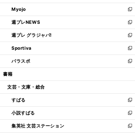
開
ウ
ン
ウ
Myojo
く
で
ド
ィ
新
開
ウ
ン
し
週プレNEWS
く
で
ド
い
新
開
ウ
ウ
し
週プレ グラジャパ!
く
で
ィ
い
新
開
ン
ウ
し
Sportiva
く
ド
ィ
い
新
ウ
ン
ウ
し
パラスポ
で
ド
ィ
い
新
開
ウ
ン
ウ
し
書籍
く
で
ド
ィ
い
開
ウ
ン
ウ
文芸・文庫・総合
く
で
ド
ィ
開
ウ
ン
すばる
く
で
ド
新
開
ウ
し
小説すばる
く
で
い
新
開
ウ
し
集英社 文芸ステーション
く
ィ
い
新
ン
ウ
し