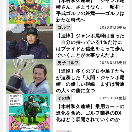
【木村和久連載】「ジャンボ尾
崎さん、さようなら」 昭和・
平成ゴルフの終焉――ゴルフは
新たな時代へ
ゴルフ
2026.01.16更新
【追悼】ジャンボ尾崎は言った
「自分の持っている1％だけに
はプライドと信念をもって歩ん
でいくことが大事なんだよ」
男子ゴルフ
2026.01.16更新
【追悼】多くのプロや弟子たち
が追慕した「人間・ジャンボ尾
崎」の優しい視線 まずは普通
の人々の側に立つ
その他
2026.01.14更新
【木村和久連載】乗用カートの
進化を含め、ゴルフ業界のDX
化はどう展開されていくのか