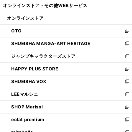
ウ
し
オンラインストア・
その他WEBサービス
く
で
ィ
い
開
ン
ウ
オンラインストア
く
ド
ィ
ウ
ン
OTO
で
ド
新
開
ウ
し
SHUEISHA MANGA-ART HERITAGE
く
で
い
新
開
ウ
し
ジャンプキャラクターズストア
く
ィ
い
新
ン
ウ
し
HAPPY PLUS STORE
ド
ィ
い
新
ウ
ン
ウ
し
SHUEISHA VOX
で
ド
ィ
い
新
開
ウ
ン
ウ
し
LEEマルシェ
く
で
ド
ィ
い
新
開
ウ
ン
ウ
し
SHOP Marisol
く
で
ド
ィ
い
新
開
ウ
ン
ウ
し
eclat premium
く
で
ド
ィ
い
新
開
ウ
ン
ウ
し
く