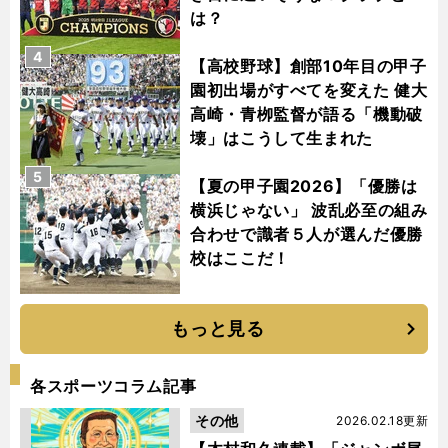
は？
4
【高校野球】創部10年目の甲子
園初出場がすべてを変えた 健大
高崎・青栁監督が語る「機動破
壊」はこうして生まれた
5
【夏の甲子園2026】「優勝は
横浜じゃない」 波乱必至の組み
合わせで識者５人が選んだ優勝
校はここだ！
もっと見る
各スポーツコラム記事
その他
2026.02.18更新