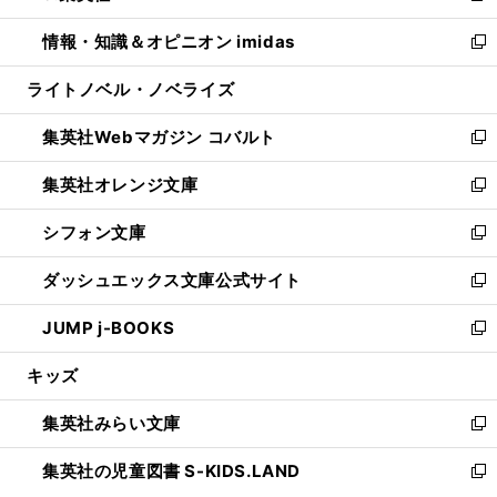
開
ウ
ン
ウ
し
情報・知識＆オピニオン imidas
く
で
ド
ィ
い
新
開
ウ
ン
ウ
し
ライトノベル・ノベライズ
く
で
ド
ィ
い
開
ウ
ン
ウ
集英社Webマガジン コバルト
く
で
ド
ィ
新
開
ウ
ン
し
集英社オレンジ文庫
く
で
ド
い
新
開
ウ
ウ
し
シフォン文庫
く
で
ィ
い
新
開
ン
ウ
し
ダッシュエックス文庫公式サイト
く
ド
ィ
い
新
ウ
ン
ウ
し
JUMP j-BOOKS
で
ド
ィ
い
新
開
ウ
ン
ウ
し
キッズ
く
で
ド
ィ
い
開
ウ
ン
ウ
集英社みらい文庫
く
で
ド
ィ
新
開
ウ
ン
し
集英社の児童図書 S-KIDS.LAND
く
で
ド
い
新
開
ウ