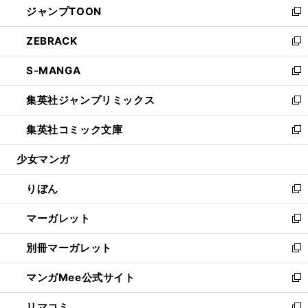
ジャンプTOON
く
で
ド
ィ
い
新
開
ウ
ン
ウ
し
ZEBRACK
く
で
ド
ィ
い
新
開
ウ
ン
ウ
し
S-MANGA
く
で
ド
ィ
い
新
開
ウ
ン
ウ
し
集英社ジャンプリミックス
く
で
ド
ィ
い
新
開
ウ
ン
ウ
し
集英社コミック文庫
く
で
ド
ィ
い
新
開
ウ
ン
ウ
し
少女マンガ
く
で
ド
ィ
い
開
ウ
ン
ウ
りぼん
く
で
ド
ィ
新
開
ウ
ン
し
マーガレット
く
で
ド
い
新
開
ウ
ウ
し
別冊マーガレット
く
で
ィ
い
新
開
ン
ウ
し
マンガMee公式サイト
く
ド
ィ
い
新
ウ
ン
ウ
し
リマコミ
で
ド