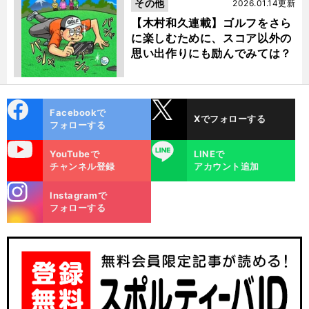
その他
2026.01.14更新
【木村和久連載】ゴルフをさら
に楽しむために、スコア以外の
思い出作りにも励んでみては？
cebo
X
Facebookで
Xでフォローする
ok
フォローする
uTube
LINE
YouTubeで
LINEで
チャンネル登録
アカウント追加
stagra
Instagramで
m
フォローする