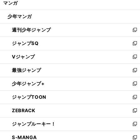
マンガ
ド
閉
ウ
じ
少年マンガ
で
る
開
週刊少年ジャンプ
く
新
し
ジャンプSQ
い
新
ウ
し
Vジャンプ
ィ
い
新
ン
ウ
し
最強ジャンプ
ド
ィ
い
新
ウ
ン
ウ
し
少年ジャンプ+
で
ド
ィ
い
新
開
ウ
ン
ウ
し
ジャンプTOON
く
で
ド
ィ
い
新
開
ウ
ン
ウ
し
ZEBRACK
く
で
ド
ィ
い
新
開
ウ
ン
ウ
し
ジャンプルーキー！
く
で
ド
ィ
い
新
開
ウ
ン
ウ
し
S-MANGA
く
で
ド
ィ
い
新