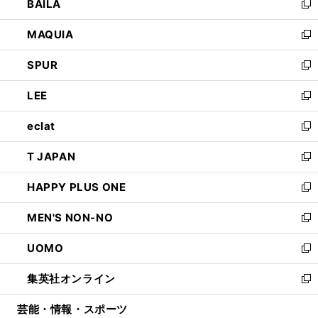
BAILA
く
ィ
い
新
ン
ウ
し
MAQUIA
ド
ィ
い
新
ウ
ン
ウ
し
SPUR
で
ド
ィ
い
新
開
ウ
ン
ウ
し
LEE
く
で
ド
ィ
い
新
開
ウ
ン
ウ
し
eclat
く
で
ド
ィ
い
新
開
ウ
ン
ウ
し
T JAPAN
く
で
ド
ィ
い
新
開
ウ
ン
ウ
し
HAPPY PLUS ONE
く
で
ド
ィ
い
新
開
ウ
ン
ウ
し
MEN'S NON-NO
く
で
ド
ィ
い
新
開
ウ
ン
ウ
し
UOMO
く
で
ド
ィ
い
新
開
ウ
ン
ウ
し
集英社オンライン
く
で
ド
ィ
い
新
開
ウ
ン
ウ
し
芸能・情報・スポーツ
く
で
ド
ィ
い