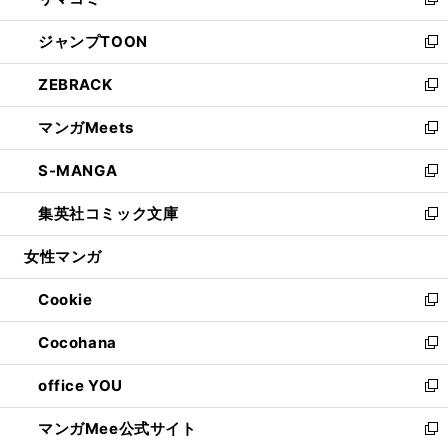
ィ
い
新
開
ウ
ン
ウ
し
ジャンプTOON
く
で
ド
ィ
い
新
開
ウ
ン
ウ
し
ZEBRACK
く
で
ド
ィ
い
新
開
ウ
ン
ウ
し
マンガMeets
く
で
ド
ィ
い
新
開
ウ
ン
ウ
し
S-MANGA
く
で
ド
ィ
い
新
開
ウ
ン
ウ
し
集英社コミック文庫
く
で
ド
ィ
い
新
開
ウ
ン
ウ
し
女性マンガ
く
で
ド
ィ
い
開
ウ
ン
ウ
Cookie
く
で
ド
ィ
新
開
ウ
ン
し
Cocohana
く
で
ド
い
新
開
ウ
ウ
し
office YOU
く
で
ィ
い
新
開
ン
ウ
し
マンガMee公式サイト
く
ド
ィ
い
新