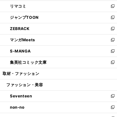
ウ
ン
ウ
し
リマコミ
で
ド
ィ
い
新
開
ウ
ン
ウ
し
ジャンプTOON
く
で
ド
ィ
い
新
開
ウ
ン
ウ
し
ZEBRACK
く
で
ド
ィ
い
新
開
ウ
ン
ウ
し
マンガMeets
く
で
ド
ィ
い
新
開
ウ
ン
ウ
し
S-MANGA
く
で
ド
ィ
い
新
開
ウ
ン
ウ
し
集英社コミック文庫
く
で
ド
ィ
い
新
開
ウ
ン
ウ
し
取材・ファッション
く
で
ド
ィ
い
開
ウ
ン
ウ
ファッション・美容
く
で
ド
ィ
開
ウ
ン
Seventeen
く
で
ド
新
開
ウ
し
non-no
く
で
い
新
開
ウ
し