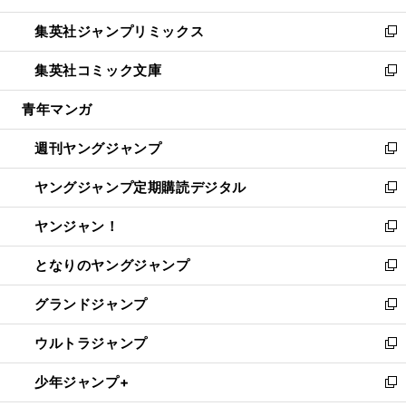
開
ウ
ン
ウ
し
集英社ジャンプリミックス
く
で
ド
ィ
い
新
開
ウ
ン
ウ
し
集英社コミック文庫
く
で
ド
ィ
い
新
開
ウ
ン
ウ
し
青年マンガ
く
で
ド
ィ
い
開
ウ
ン
ウ
週刊ヤングジャンプ
く
で
ド
ィ
新
開
ウ
ン
し
ヤングジャンプ定期購読デジタル
く
で
ド
い
新
開
ウ
ウ
し
ヤンジャン！
く
で
ィ
い
新
開
ン
ウ
し
となりのヤングジャンプ
く
ド
ィ
い
新
ウ
ン
ウ
し
グランドジャンプ
で
ド
ィ
い
新
開
ウ
ン
ウ
し
ウルトラジャンプ
く
で
ド
ィ
い
新
開
ウ
ン
ウ
し
少年ジャンプ+
く
で
ド
ィ
い
新
開
ウ
ン
ウ
し