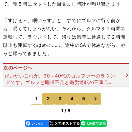
て、朝５時にセットした目覚まし時計が鳴り響きます。
「すげぇ～、眠いっす」と、すでにゴルフに行く前か
ら、眠くてしょうがない。それから、クルマを１時間半
運転して、ラウンドして、帰りは渋滞に遭遇して２時間
以上も運転するはめに......。途中のSAで休みながら、や
っと帰ってきました。
次のページへ
だいたいこれが、30～40代のゴルファーのラウン
ドです。ゴルフと睡眠不足と過労運転の三重苦で
す。たとえ、クルマを相乗りして行ったところで、
運転担当は決まっていて、そこから抜けられませ
次
1
2
3
4
5
のページへ
ん。 これが、50
1 / 5
いいね
Xでポストする
LINEで送る
line
faceboo
x
k