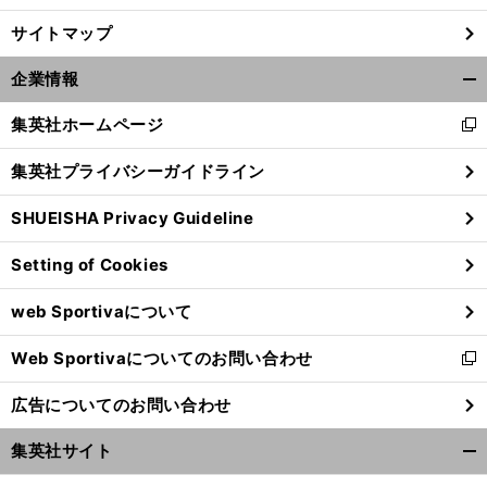
。
新
」
・
サイトマップ
前
へ
企業情報
開
く/
集英社ホームページ
新
閉
し
じ
集英社プライバシーガイドライン
い
る
ウ
SHUEISHA Privacy Guideline
ィ
ン
Setting of Cookies
ド
ウ
web Sportivaについて
で
開
Web Sportivaについてのお問い合わせ
く
新
し
広告についてのお問い合わせ
い
ウ
集英社サイト
ィ
開
ン
く/