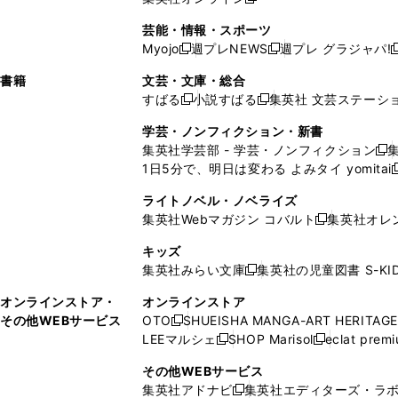
し
新
し
し
し
ン
ィ
ン
ン
開
で
開
で
い
し
い
い
い
ド
ン
ド
ド
芸能・情報・スポーツ
く
開
く
開
ウ
い
ウ
ウ
ウ
ウ
ド
ウ
ウ
Myojo
週プレNEWS
週プレ グラジャパ!
く
く
新
新
新
ィ
ウ
ィ
ィ
ィ
で
ウ
で
で
し
し
ン
ィ
ン
ン
ン
書籍
文芸・文庫・総合
開
で
開
開
い
い
ド
ン
ド
ド
ド
すばる
小説すばる
集英社 文芸ステーシ
く
開
く
く
新
新
ウ
ウ
ウ
ド
ウ
ウ
ウ
く
し
し
ィ
ィ
学芸・ノンフィクション・新書
で
ウ
で
で
で
い
い
ン
ン
集英社学芸部 - 学芸・ノンフィクション
開
で
開
開
開
新
ウ
ウ
ド
ド
1日5分で、明日は変わる よみタイ yomitai
く
開
く
く
く
し
新
ィ
ィ
ウ
ウ
く
い
ン
ン
ライトノベル・ノベライズ
で
で
ウ
ド
ド
集英社Webマガジン コバルト
集英社オレ
開
開
新
ィ
ウ
ウ
く
く
し
ン
キッズ
で
で
い
ド
集英社みらい文庫
集英社の児童図書 S-KID
開
開
新
ウ
ウ
く
く
し
ィ
オンラインストア・
オンラインストア
で
い
ン
その他WEBサービス
OTO
SHUEISHA MANGA-ART HERITAGE
開
新
ウ
ド
LEEマルシェ
SHOP Marisol
eclat prem
く
し
新
新
ィ
ウ
い
し
し
ン
その他WEBサービス
で
ウ
い
い
ド
集英社アドナビ
集英社エディターズ・ラ
開
新