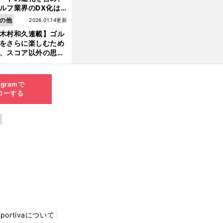
ルフ業界のDX化は
う展開されていくの
の他
2026.01.14更新
木村和久連載】ゴル
をさらに楽しむため
、スコア以外の思い
作りにも励んでみて
？
agramで
ローする
Sportivaについて