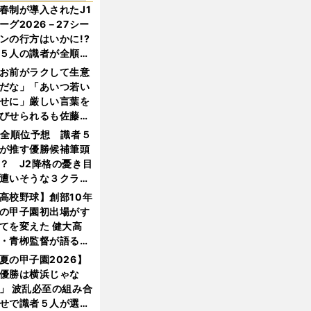
春制が導入されたJ1
ーグ2026－27シー
ンの行方はいかに!?
５人の識者が全順位
大胆予想
お前がラクして生意
だな」「あいつ若い
せに」厳しい言葉を
びせられるも佐藤慎
郎が貫いた誇りとフ
1全順位予想 識者５
ンへの思い
が推す優勝候補筆頭
？ J2降格の憂き目
遭いそうな３クラブ
は？
高校野球】創部10年
の甲子園初出場がす
てを変えた 健大高
・青栁監督が語る
機動破壊」はこうし
夏の甲子園2026】
生まれた
優勝は横浜じゃな
」 波乱必至の組み合
せで識者５人が選ん