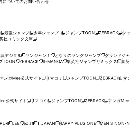
告についてのお問い合わせ
プ
最強ジャンプ
少年ジャンプ+
ジャンプTOON
ZEBRACK
ジ
新
新
新
新
新
英社コミック文庫
し
新
し
し
し
し
い
い
し
い
い
い
ウ
ウ
い
ウ
ウ
ウ
購読デジタル
ヤンジャン！
となりのヤングジャンプ
グランドジ
新
新
新
ィ
ィ
ウ
ィ
ィ
ィ
プTOON
ZEBRACK
S-MANGA
集英社ジャンプリミックス
集英
新
し
新
し
新
し
新
ン
ン
ィ
ン
ン
ン
し
い
し
い
し
い
し
ド
ド
ン
ド
ド
ド
い
ウ
い
ウ
い
ウ
い
ウ
ウ
ド
ウ
ウ
ウ
マンガMee公式サイト
リマコミ
ジャンプTOON
ZEBRACK
マン
新
新
新
新
ウ
ィ
ウ
ィ
ウ
ィ
ウ
で
で
ウ
で
で
で
し
し
し
し
し
ィ
ン
ィ
ン
ィ
ン
ィ
開
開
で
開
開
開
い
い
い
い
い
ン
ド
ン
ド
ン
ド
ン
く
く
開
く
く
く
ウ
ウ
ウ
ウ
ウ
ド
ウ
ド
ウ
ド
ウ
ド
ee公式サイト
リマコミ
ジャンプTOON
ZEBRACK
マンガMeet
く
新
新
新
新
ィ
ィ
ィ
ィ
ィ
ウ
で
ウ
で
ウ
で
ウ
し
し
し
し
ン
ン
ン
ン
ン
で
開
で
開
で
開
で
い
い
い
い
ド
ド
ド
ド
ド
開
く
開
く
開
く
開
ウ
ウ
ウ
ウ
ウ
ウ
ウ
ウ
ウ
PUR
LEE
eclat
T JAPAN
HAPPY PLUS ONE
MEN'S NON-
く
く
く
く
新
新
新
新
新
ィ
ィ
ィ
ィ
で
で
で
で
で