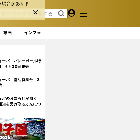
る場合がありま
マイペ
閉じ
検索
メニュ
ー
る
す
ジ
る
動画
インフォ
ィーバ バレーボール特
.4 6月30日発売
ィーバ 部活特集号 3
売
などのお知らせが届く
通知を受け取る方法につ