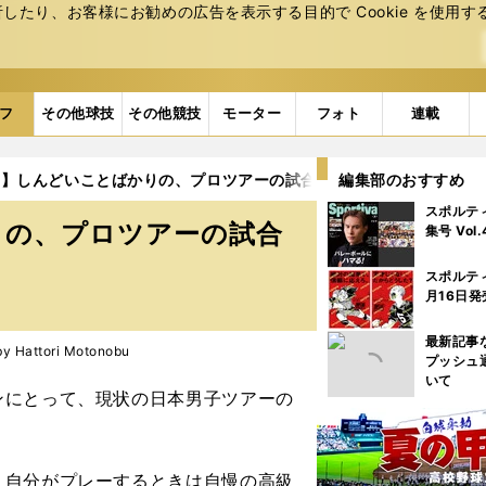
たり、お客様にお勧めの広告を表⽰する⽬的で Cookie を使⽤す
フ
その他球技
その他競技
モーター
フォト
連載
載】しんどいことばかりの、プロツアーの試合観戦
編集部のおすすめ
2ページ目
スポルテ
りの、プロツアーの試合
集号 Vol
スポルテ
月16日発
最新記事
Hattori Motonobu
プッシュ
いて
にとって、現状の日本男子ツアーの
自分がプレーするときは自慢の高級