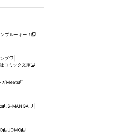
ャンプルーキー！
新
し
い
ウ
ャンプ
新
ィ
社コミック文庫
し
新
ン
い
し
ド
ウ
い
ウ
ガMeets
新
ィ
ウ
で
し
ン
ィ
開
い
ド
ン
く
ウ
ウ
ド
s
S-MANGA
新
新
ィ
で
ウ
し
し
ン
開
で
い
い
ド
く
開
ウ
ウ
ウ
NO
UOMO
く
新
新
ィ
ィ
で