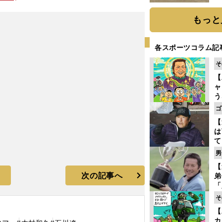
だ
もっと
各スポーツコラム記
そ
【
ャ
う
ゴ
ゴ
フ
【
は
て
ラ
男
歩
【
な
次の記事へ
弟
「
崎
そ
ず
【
立
カ