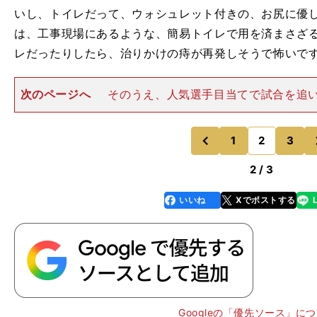
いし、トイレだって、ウォシュレット付きの、お尻に優
は、工事現場にあるような、簡易トイレで用を済まさざ
レだったりしたら、治りかけの痔が再発しそうで怖いです。トホ
次のページへ
そのうえ、人気選手目当てで試合を追
ルフクラブの代わりに双眼鏡と脚立を持って、18ホール
です。 結局、目の前にゴルフコースがありながら、一
日過ごすって、すご
1
2
3
のページへ
のページへ
前
2 / 3
いいね
Xでポストする
line
faceboo
x
k
Googleの「優先ソース」に