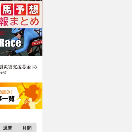
週間
月間