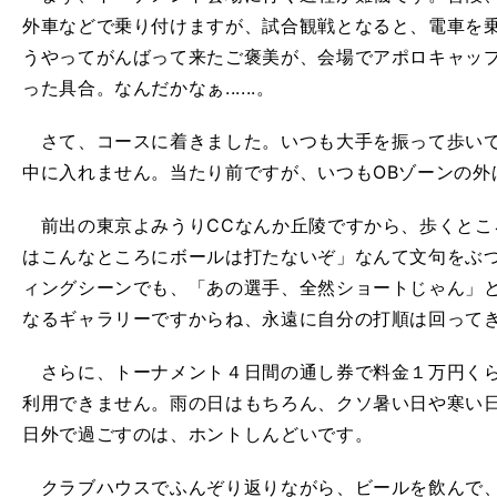
外車などで乗り付けますが、試合観戦となると、電車を
うやってがんばって来たご褒美が、会場でアポロキャッ
った具合。なんだかなぁ......。
さて、コースに着きました。いつも大手を振って歩いて
中に入れません。当たり前ですが、いつもOBゾーンの外
前出の東京よみうりCCなんか丘陵ですから、歩くとこ
はこんなところにボールは打たないぞ」なんて文句をぶ
ィングシーンでも、「あの選手、全然ショートじゃん」
なるギャラリーですからね、永遠に自分の打順は回ってきませ
さらに、トーナメント４日間の通し券で料金１万円くら
利用できません。雨の日はもちろん、クソ暑い日や寒い
日外で過ごすのは、ホントしんどいです。
クラブハウスでふんぞり返りながら、ビールを飲んで、