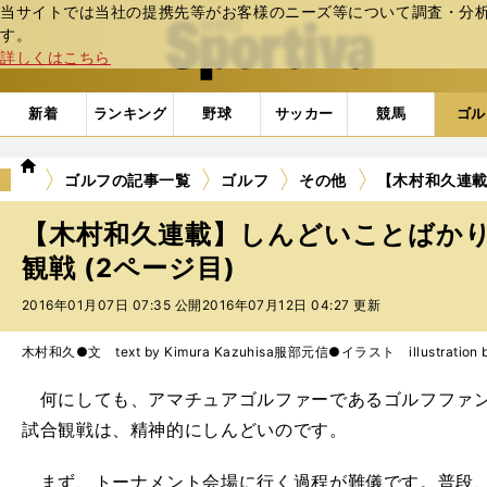
当サイトでは当社の提携先等がお客様のニーズ等について調査・分析し
web Sportiva (webスポルティーバ)
す。
詳しくはこちら
新着
ランキング
野球
サッカー
競馬
ゴル
we
ゴルフの記事一覧
ゴルフ
その他
【木村和久連
b
ス
【木村和久連載】しんどいことばか
ポ
ル
観戦 (2ページ目)
テ
2016年01月07日 07:35 公開
2016年07月12日 04:27 更新
ィ
ー
バ
木村和久●文 text by Kimura Kazuhisa
服部元信●イラスト illustration by 
何にしても、アマチュアゴルファーであるゴルフファン
試合観戦は、精神的にしんどいのです。
まず、トーナメント会場に行く過程が難儀です。普段、