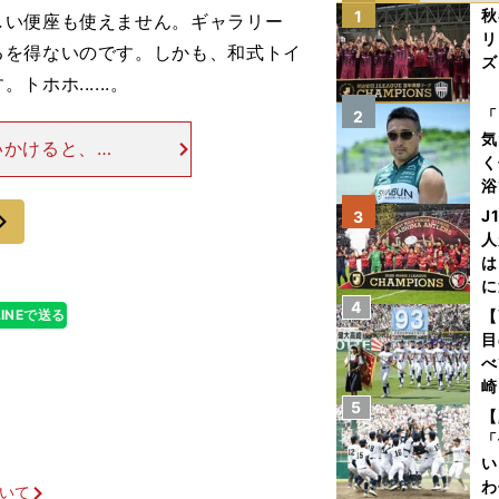
秋
1
しい便座も使えません。ギャラリー
リ
るを得ないのです。しかも、和式トイ
ズ
ホ......。
を
「
2
気
いかけると、ゴ
く
を延々徒歩行軍
浴
球も打てずに一
太
次
J
3
ァ
人
は
に
4
と
LINEで送る
【
目
べ
崎
5
「
【
て
「
い
わ
ついて