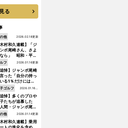
優勝校はここだ！
見る
事
の他
2026.02.18更新
木村和久連載】「ジ
ンボ尾崎さん、さよ
なら」 昭和・平成
ルフの終焉――ゴル
ルフ
2026.01.16更新
は新たな時代へ
追悼】ジャンボ尾崎
言った「自分の持っ
いる1％だけにはプ
イドと信念をもって
前
子ゴルフ
2026.01.16更
へ
んでいくことが大事
追悼】多くのプロや
新
んだよ」
子たちが追慕した
人間・ジャンボ尾
」の優しい視線 ま
の他
2026.01.14更新
は普通の人々の側に
木村和久連載】乗用
つ
ートの進化を含め、