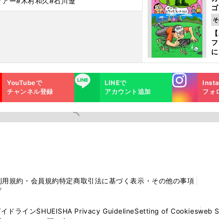
ツアー
#木村和久
#石川遼
ゴ
ど
そ
か
【
フ
に
出
は
Instagra
LINE
YouTubeで
LINEで
Inst
m
チャンネル登録
アカウント追加
フォ
利用規約・会員規約
特定商取引法に基づく表示・その他の事項
プ
ガイドライン
SHUEISHA Privacy Guideline
Setting of Cookies
web 