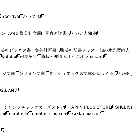
し
し
し
し
し
ン
ン
ン
ン
開
開
開
開
開
い
い
い
い
い
ド
ド
ド
ド
く
く
く
く
く
ウ
ウ
ウ
ウ
ウ
ウ
ウ
ウ
ウ
Sportiva
パラスポ
新
新
ィ
ィ
ィ
ィ
ィ
で
で
で
で
し
し
し
ン
ン
ン
ン
ン
開
開
開
開
い
い
い
ド
ド
ド
ド
ド
ョン
web 集英社文庫
青春と読書
アジア人物史
く
く
く
く
新
新
新
新
ウ
ウ
ウ
ウ
ウ
ウ
ウ
ウ
し
し
し
し
ィ
ィ
ィ
で
で
で
で
で
い
い
い
い
ン
ン
ン
集英社ビジネス書
集英社新書
集英社新書プラス - 知の水先案内人
開
開
開
開
開
新
新
新
ウ
ウ
ウ
ウ
ド
ド
ド
kotoba
e!集英社
情報・知識＆オピニオン imidas
く
く
く
く
く
新
し
新
し
新
ィ
ィ
ィ
ィ
ウ
ウ
ウ
し
し
い
し
い
し
ン
ン
ン
ン
で
で
で
い
い
ウ
い
ウ
い
ド
ド
ド
ド
ンジ文庫
シフォン文庫
ダッシュエックス文庫公式サイト
JUMP 
開
開
開
新
新
新
ウ
ウ
ィ
ウ
ィ
ウ
ウ
ウ
ウ
ウ
く
く
く
し
し
し
ィ
ィ
ン
ィ
ン
ィ
で
で
で
で
い
い
い
ン
ン
ド
ン
ド
ン
S.LAND
開
開
開
開
新
ウ
ウ
ウ
ド
ド
ウ
ド
ウ
ド
く
く
く
く
し
ィ
ィ
ィ
ウ
ウ
で
ウ
で
ウ
い
ン
ン
ン
ジャンプキャラクターズストア
HAPPY PLUS STORE
SHUEIS
で
で
開
で
開
で
新
新
新
ウ
ド
ド
ド
ium
mirabella
mirabella homme
zakka market
開
開
く
開
く
開
し
新
新
新
し
新
し
ィ
ウ
ウ
ウ
く
く
く
く
い
し
し
い
し
し
い
ン
で
で
で
ウ
い
い
ウ
い
い
ウ
ド
ボ
開
開
開
新