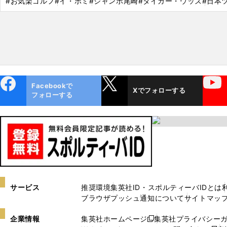
#お気楽ゴルフ
#イ・ボミ
#ジャンボ尾崎
#タイガー・ウッズ
#日本
ebo
X
YouTube
Facebookで
Xでフォローする
ok
フォローする
サービス
推奨環境
集英社ID・スポルティーバIDとは
ブラウザプッシュ通知について
サイトマッ
企業情報
集英社ホームページ
集英社プライバシー
新