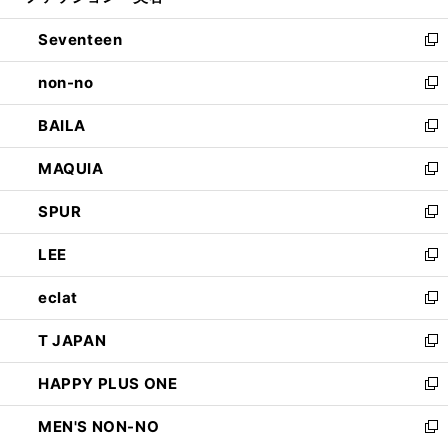
開
ウ
ン
Seventeen
く
で
ド
新
開
ウ
し
non-no
く
で
い
新
開
ウ
し
BAILA
く
ィ
い
新
ン
ウ
し
MAQUIA
ド
ィ
い
新
ウ
ン
ウ
し
SPUR
で
ド
ィ
い
新
開
ウ
ン
ウ
し
LEE
く
で
ド
ィ
い
新
開
ウ
ン
ウ
し
eclat
く
で
ド
ィ
い
新
開
ウ
ン
ウ
し
T JAPAN
く
で
ド
ィ
い
新
開
ウ
ン
ウ
し
HAPPY PLUS ONE
く
で
ド
ィ
い
新
開
ウ
ン
ウ
し
MEN'S NON-NO
く
で
ド
ィ
い
新
開