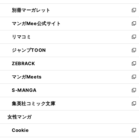
開
ウ
ウ
し
別冊マーガレット
く
で
ィ
い
新
開
ン
ウ
し
マンガMee公式サイト
く
ド
ィ
い
新
ウ
ン
ウ
し
リマコミ
で
ド
ィ
い
新
開
ウ
ン
ウ
し
ジャンプTOON
く
で
ド
ィ
い
新
開
ウ
ン
ウ
し
ZEBRACK
く
で
ド
ィ
い
新
開
ウ
ン
ウ
し
マンガMeets
く
で
ド
ィ
い
新
開
ウ
ン
ウ
し
S-MANGA
く
で
ド
ィ
い
新
開
ウ
ン
ウ
し
集英社コミック文庫
く
で
ド
ィ
い
新
開
ウ
ン
ウ
し
女性マンガ
く
で
ド
ィ
い
開
ウ
ン
ウ
Cookie
く
で
ド
ィ
新
開
ウ
ン
し