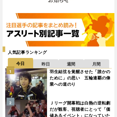
人気記事ランキング
今日
昨日
週間
月間
羽生結弦を覚醒させた「誰かの
1
ために」の思い 五輪連覇の偉
業への道のり
Ｊリーグ開幕戦は白熱の逆転劇
2
だが観客、視聴者にとって「価
値あるイベント」になっていた