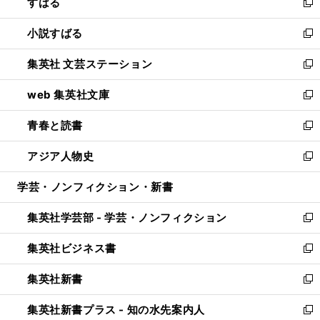
すばる
く
で
ド
新
開
ウ
し
小説すばる
く
で
い
新
開
ウ
し
集英社 文芸ステーション
く
ィ
い
新
ン
ウ
し
web 集英社文庫
ド
ィ
い
新
ウ
ン
ウ
し
青春と読書
で
ド
ィ
い
新
開
ウ
ン
ウ
し
アジア人物史
く
で
ド
ィ
い
新
開
ウ
ン
ウ
し
学芸・ノンフィクション・新書
く
で
ド
ィ
い
開
ウ
ン
ウ
集英社学芸部 - 学芸・ノンフィクション
く
で
ド
ィ
新
開
ウ
ン
し
集英社ビジネス書
く
で
ド
い
新
開
ウ
ウ
し
集英社新書
く
で
ィ
い
新
開
ン
ウ
し
集英社新書プラス - 知の水先案内人
く
ド
ィ
い
新