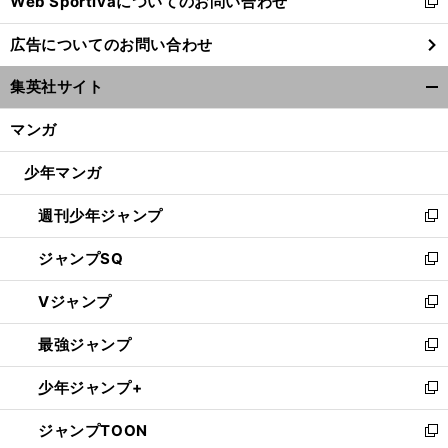
Web Sportivaについてのお問い合わせ
く
新
し
広告についてのお問い合わせ
い
ウ
集英社サイト
ィ
開
ン
く/
マンガ
ド
閉
ウ
じ
少年マンガ
で
る
開
週刊少年ジャンプ
く
新
し
ジャンプSQ
い
新
ウ
し
Vジャンプ
ィ
い
新
ン
ウ
し
最強ジャンプ
ド
ィ
い
新
ウ
ン
ウ
し
少年ジャンプ+
で
ド
ィ
い
新
開
ウ
ン
ウ
し
ジャンプTOON
く
で
ド
ィ
い
新