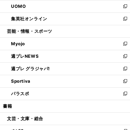
ウ
ン
ウ
し
UOMO
く
で
ド
ィ
い
新
開
ウ
ン
ウ
し
集英社オンライン
く
で
ド
ィ
い
新
開
ウ
ン
ウ
し
芸能・情報・スポーツ
く
で
ド
ィ
い
開
ウ
ン
ウ
Myojo
く
で
ド
ィ
新
開
ウ
ン
し
週プレNEWS
く
で
ド
い
新
開
ウ
ウ
し
週プレ グラジャパ!
く
で
ィ
い
新
開
ン
ウ
し
Sportiva
く
ド
ィ
い
新
ウ
ン
ウ
し
パラスポ
で
ド
ィ
い
新
開
ウ
ン
ウ
し
書籍
く
で
ド
ィ
い
開
ウ
ン
ウ
文芸・文庫・総合
く
で
ド
ィ
開
ウ
ン