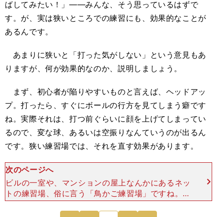
ばしてみたい！」――みんな、そう思っているはずで
す。が、実は狭いところでの練習にも、効果的なことが
あるんです。
あまりに狭いと「打った気がしない」という意見もあ
りますが、何が効果的なのか、説明しましょう。
まず、初心者が陥りやすいものと言えば、ヘッドアッ
プ。打ったら、すぐにボールの行方を見てしまう癖です
ね。実際それは、打つ前ぐらいに顔を上げてしまってい
るので、変な球、あるいは空振りなんていうのが出るん
です。狭い練習場では、それを直す効果があります。
次のページへ
ビルの一室や、マンションの屋上なんかにあるネッ
トの練習場、俗に言う「鳥かご練習場」ですね。あ
そこでは、ヘッドアップしません。だって、顔を上
げても、遠くに飛ぶボールは見えないんですから。
次