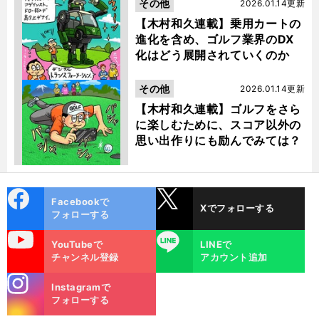
その他
2026.01.14更新
【木村和久連載】乗用カートの
進化を含め、ゴルフ業界のDX
化はどう展開されていくのか
その他
2026.01.14更新
【木村和久連載】ゴルフをさら
に楽しむために、スコア以外の
思い出作りにも励んでみては？
cebo
X
Facebookで
Xでフォローする
ok
フォローする
uTube
LINE
YouTubeで
LINEで
チャンネル登録
アカウント追加
stagra
Instagramで
m
フォローする