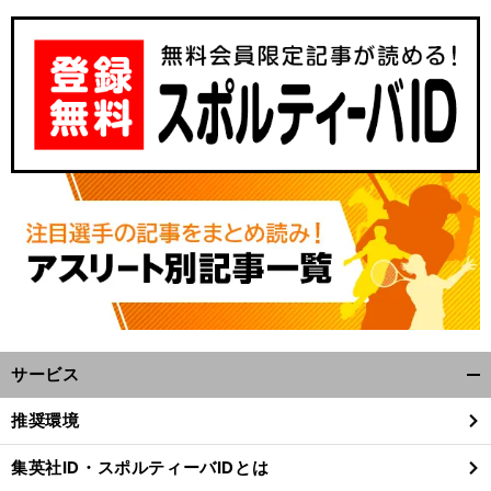
サービス
開
く/
推奨環境
閉
じ
集英社ID・スポルティーバIDとは
る