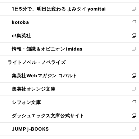
ウ
ン
ウ
し
1日5分で、明日は変わる よみタイ yomitai
で
ド
ィ
い
新
開
ウ
ン
ウ
し
kotoba
く
で
ド
ィ
い
新
開
ウ
ン
ウ
し
e!集英社
く
で
ド
ィ
い
新
開
ウ
ン
ウ
し
情報・知識＆オピニオン imidas
く
で
ド
ィ
い
新
開
ウ
ン
ウ
し
ライトノベル・ノベライズ
く
で
ド
ィ
い
開
ウ
ン
ウ
集英社Webマガジン コバルト
く
で
ド
ィ
新
開
ウ
ン
し
集英社オレンジ文庫
く
で
ド
い
新
開
ウ
ウ
し
シフォン文庫
く
で
ィ
い
新
開
ン
ウ
し
ダッシュエックス文庫公式サイト
く
ド
ィ
い
新
ウ
ン
ウ
し
JUMP j-BOOKS
で
ド
ィ
い
新
開
ウ
ン
ウ
し