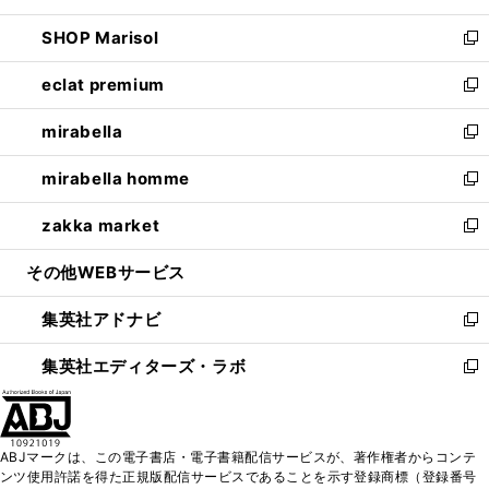
開
ウ
ン
ウ
し
SHOP Marisol
く
で
ド
ィ
い
新
開
ウ
ン
ウ
し
eclat premium
く
で
ド
ィ
い
新
開
ウ
ン
ウ
し
mirabella
く
で
ド
ィ
い
新
開
ウ
ン
ウ
し
mirabella homme
く
で
ド
ィ
い
新
開
ウ
ン
ウ
し
zakka market
く
で
ド
ィ
い
新
開
ウ
ン
ウ
し
その他WEBサービス
く
で
ド
ィ
い
開
ウ
ン
ウ
集英社アドナビ
く
で
ド
ィ
新
開
ウ
ン
し
集英社エディターズ・ラボ
く
で
ド
い
新
開
ウ
ウ
し
く
で
ィ
い
開
ン
ウ
ABJマークは、この電子書店・電子書籍配信サービスが、著作権者からコンテ
く
ド
ィ
ンツ使用許諾を得た正規版配信サービスであることを示す登録商標（登録番号
ウ
ン