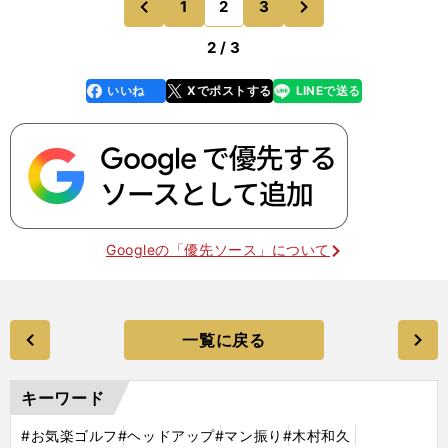
1
2
3
のページへ
のページへ
ボールは目の前の
前
2 / 3
いいね
Xでポストする
LINEで送る
line
faceboo
x
k
Googleの「優先ソース」について
一覧に戻る
キーワード
#お気楽ゴルフ
#ヘッドアップ
#マン振り
#木村和久