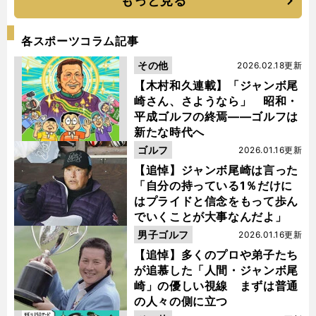
もっと見る
各スポーツコラム記事
その他
2026.02.18更新
【木村和久連載】「ジャンボ尾
崎さん、さようなら」 昭和・
平成ゴルフの終焉――ゴルフは
新たな時代へ
ゴルフ
2026.01.16更新
【追悼】ジャンボ尾崎は言った
「自分の持っている1％だけに
はプライドと信念をもって歩ん
でいくことが大事なんだよ」
男子ゴルフ
2026.01.16更新
【追悼】多くのプロや弟子たち
が追慕した「人間・ジャンボ尾
崎」の優しい視線 まずは普通
の人々の側に立つ