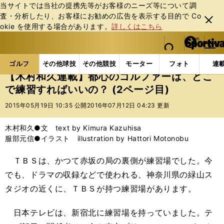
当サイトでは当社の提携先等がお客様のニーズ等について調
査・分析したり、お客様にお勧めの広告を表⽰する⽬的で Co
閉じ
okie を使⽤する場合があります。
詳しくはこちら
る
マイペ
web Sportiva (webスポルティーバ)
検索
メニュ
we
ー
ゴルフの記事一覧
ゴルフ
その他
【木村和久連
b
ジ
ゴルフ
その他球技
その他競技
モーター
フォト
連
ス
【木村和久連載】都心のゴルファーは、どこ
ポ
で練習すればいいの？ (2ページ目)
ル
テ
2015年05月19日 10:35 公開
2016年07月12日 04:23 更新
ィ
ー
木村和久●文 text by Kimura Kazuhisa
バ
服部元信●イラスト illustration by Hattori Motonobu
ＴＢＳは、かつて赤坂の局の裏側が練習場でした。今
でも、ドラマの収録などで使われる、神奈川県の緑山ス
タジオの近くに、ＴＢＳが持つ練習場があります。
日本テレビは、新宿北に練習場を持っていました。テ