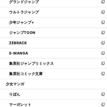
グランドジャンプ
で
ド
ィ
い
新
開
ウ
ン
ウ
し
ウルトラジャンプ
く
で
ド
ィ
い
新
開
ウ
ン
ウ
し
少年ジャンプ+
く
で
ド
ィ
い
新
開
ウ
ン
ウ
し
ジャンプTOON
く
で
ド
ィ
い
新
開
ウ
ン
ウ
し
ZEBRACK
く
で
ド
ィ
い
新
開
ウ
ン
ウ
し
S-MANGA
く
で
ド
ィ
い
新
開
ウ
ン
ウ
し
集英社ジャンプリミックス
く
で
ド
ィ
い
新
開
ウ
ン
ウ
し
集英社コミック文庫
く
で
ド
ィ
い
新
開
ウ
ン
ウ
し
少女マンガ
く
で
ド
ィ
い
開
ウ
ン
ウ
りぼん
く
で
ド
ィ
新
開
ウ
ン
し
マーガレット
く
で
ド
い
新