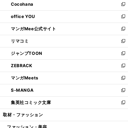
Cocohana
く
で
ド
い
新
開
ウ
ウ
し
office YOU
く
で
ィ
い
新
開
ン
ウ
し
マンガMee公式サイト
く
ド
ィ
い
新
ウ
ン
ウ
し
リマコミ
で
ド
ィ
い
新
開
ウ
ン
ウ
し
ジャンプTOON
く
で
ド
ィ
い
新
開
ウ
ン
ウ
し
ZEBRACK
く
で
ド
ィ
い
新
開
ウ
ン
ウ
し
マンガMeets
く
で
ド
ィ
い
新
開
ウ
ン
ウ
し
S-MANGA
く
で
ド
ィ
い
新
開
ウ
ン
ウ
し
集英社コミック文庫
く
で
ド
ィ
い
新
開
ウ
ン
ウ
し
取材・ファッション
く
で
ド
ィ
い
開
ウ
ン
ウ
ファッション・美容
く
で
ド
ィ