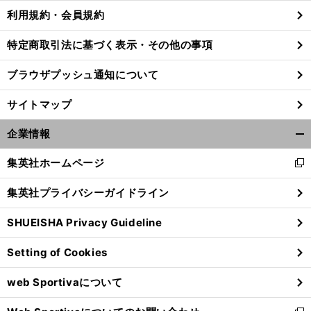
利用規約・会員規約
特定商取引法に基づく表示・その他の事項
ブラウザプッシュ通知について
サイトマップ
企業情報
開
く/
集英社ホームページ
新
閉
し
じ
集英社プライバシーガイドライン
い
る
ウ
前
SHUEISHA Privacy Guideline
ィ
へ
ン
Setting of Cookies
ド
ウ
web Sportivaについて
で
開