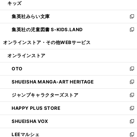
キッズ
く
で
ド
ィ
い
開
ウ
ン
ウ
集英社みらい文庫
く
で
ド
ィ
新
開
ウ
ン
し
集英社の児童図書 S-KIDS.LAND
く
で
ド
い
新
開
ウ
ウ
し
オンラインストア・
その他WEBサービス
く
で
ィ
い
開
ン
ウ
オンラインストア
く
ド
ィ
ウ
ン
OTO
で
ド
新
開
ウ
し
SHUEISHA MANGA-ART HERITAGE
く
で
い
新
開
ウ
し
ジャンプキャラクターズストア
く
ィ
い
新
ン
ウ
し
HAPPY PLUS STORE
ド
ィ
い
新
ウ
ン
ウ
し
SHUEISHA VOX
で
ド
ィ
い
新
開
ウ
ン
ウ
し
LEEマルシェ
く
で
ド
ィ
い
新