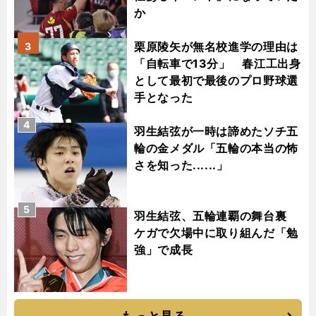
か
栗原陵矢が無名校進学の理由は
3
「自転車で13分」 春江工出身
として最初で最後のプロ野球選
手となった
4
羽生結弦が一時は諦めたソチ五
輪の金メダル「五輪の本当の怖
さを知った......」
5
羽生結弦、五輪連覇の舞台裏
ケガで欠場中に取り組んだ「勉
強」で成長