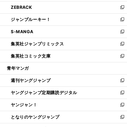
開
ウ
ン
ウ
し
ZEBRACK
く
で
ド
ィ
い
新
開
ウ
ン
ウ
し
ジャンプルーキー！
く
で
ド
ィ
い
新
開
ウ
ン
ウ
し
S-MANGA
く
で
ド
ィ
い
新
開
ウ
ン
ウ
し
集英社ジャンプリミックス
く
で
ド
ィ
い
新
開
ウ
ン
ウ
し
集英社コミック文庫
く
で
ド
ィ
い
新
開
ウ
ン
ウ
し
青年マンガ
く
で
ド
ィ
い
開
ウ
ン
ウ
週刊ヤングジャンプ
く
で
ド
ィ
新
開
ウ
ン
し
ヤングジャンプ定期購読デジタル
く
で
ド
い
新
開
ウ
ウ
し
ヤンジャン！
く
で
ィ
い
新
開
ン
ウ
し
となりのヤングジャンプ
く
ド
ィ
い
新
ウ
ン
ウ
し