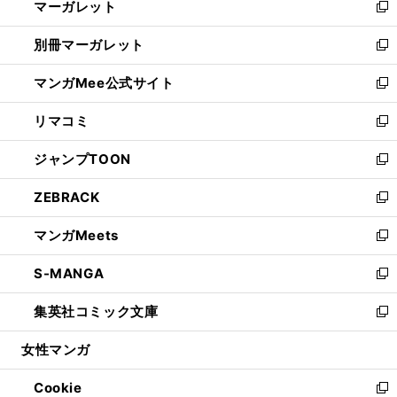
マーガレット
く
で
ド
い
新
開
ウ
ウ
し
別冊マーガレット
く
で
ィ
い
新
開
ン
ウ
し
マンガMee公式サイト
く
ド
ィ
い
新
ウ
ン
ウ
し
リマコミ
で
ド
ィ
い
新
開
ウ
ン
ウ
し
ジャンプTOON
く
で
ド
ィ
い
新
開
ウ
ン
ウ
し
ZEBRACK
く
で
ド
ィ
い
新
開
ウ
ン
ウ
し
マンガMeets
く
で
ド
ィ
い
新
開
ウ
ン
ウ
し
S-MANGA
く
で
ド
ィ
い
新
開
ウ
ン
ウ
し
集英社コミック文庫
く
で
ド
ィ
い
新
開
ウ
ン
ウ
し
女性マンガ
く
で
ド
ィ
い
開
ウ
ン
ウ
Cookie
く
で
ド
ィ
新