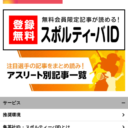
・
前
へ
サービス
開
く/
推奨環境
閉
じ
集英社ID・スポルティーバIDとは