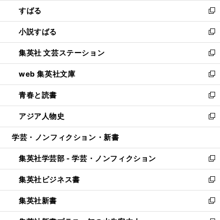
ウ
ン
すばる
く
で
ド
新
開
ウ
し
小説すばる
く
で
い
新
開
ウ
し
集英社 文芸ステーション
く
ィ
い
新
ン
ウ
し
web 集英社文庫
ド
ィ
い
新
ウ
ン
ウ
し
青春と読書
で
ド
ィ
い
新
開
ウ
ン
ウ
し
アジア人物史
く
で
ド
ィ
い
新
開
ウ
ン
ウ
し
学芸・ノンフィクション・新書
く
で
ド
ィ
い
開
ウ
ン
ウ
集英社学芸部 - 学芸・ノンフィクション
く
で
ド
ィ
新
開
ウ
ン
し
集英社ビジネス書
く
で
ド
い
新
開
ウ
ウ
し
集英社新書
く
で
ィ
い
新
開
ン
ウ
し