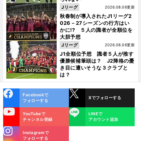
Jリーグ
2026.08.06更新
秋春制が導入されたJ1リーグ2
026－27シーズンの行方はい
かに!? ５人の識者が全順位を
大胆予想
Jリーグ
2026.08.06更新
J1全順位予想 識者５人が推す
優勝候補筆頭は？ J2降格の憂
き目に遭いそうな３クラブと
は？
cebo
X
Facebookで
Xでフォローする
ok
フォローする
uTube
LINE
YouTubeで
LINEで
チャンネル登録
アカウント追加
stagra
Instagramで
m
フォローする