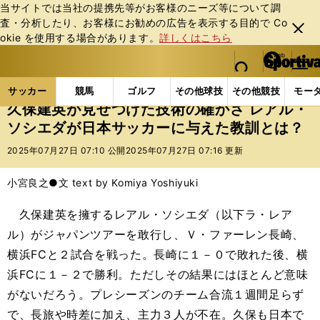
当サイトでは当社の提携先等がお客様のニーズ等について調
査・分析したり、お客様にお勧めの広告を表⽰する⽬的で Co
閉じ
okie を使⽤する場合があります。
詳しくはこちら
る
マイペ
web Sportiva (webスポルティーバ)
検索
メニュ
we
ー
サッカーの記事一覧
海外サッカー
海外サッカー
b
ジ
サッカー
競馬
ゴルフ
その他球技
その他競技
モー
ス
久保建英が見せつけた技術の確かさ レアル・
ポ
ソシエダが日本サッカーに与えた教訓とは？
ル
テ
2025年07月27日 07:10 公開
2025年07月27日 07:16 更新
ィ
ー
小宮良之●文 text by Komiya Yoshiyuki
バ
久保建英を擁するレアル・ソシエダ（以下ラ・レア
ル）がジャパンツアーを敢行し、Ｖ・ファーレン長崎、
横浜FCと２試合を戦った。長崎に１－０で敗れた後、横
浜FCに１－２で勝利。ただしその結果にはほとんど意味
がないだろう。プレシーズンのチーム合流１週間足らず
で、長旅や時差に加え、主力３人が不在。久保も日本で