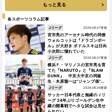
もっと見る
各スポーツコラム記事
Jリーグ
2026.08.07更新
宮市亮のアーセナル時代の同僚
ウォルコットは『ドラゴンボー
ル』が大好き ポドルスキは日向
小次郎に憧れていた
Jリーグ
2026.08.07更新
横浜Ｆ・マリノスの宮市亮を育
てた『NARUTO』と『SLAM
DUNK』 中京大中京の同級
生・木原龍一は"ジャンプ係"だ
った
Jリーグ
2026.08.06更新
サッカー日本代表と無縁のＪリ
ーグ 24年ぶりゴールデン生中
継の開幕戦でヘタな試合は見せ
られない