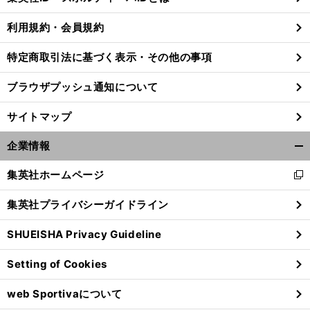
る
利用規約・会員規約
特定商取引法に基づく表示・その他の事項
ブラウザプッシュ通知について
サイトマップ
企業情報
開
く/
集英社ホームページ
新
閉
し
じ
集英社プライバシーガイドライン
い
る
ウ
SHUEISHA Privacy Guideline
ィ
ン
Setting of Cookies
ド
ウ
web Sportivaについて
で
開