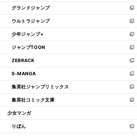
ウ
ン
ウ
し
グランドジャンプ
で
ド
ィ
い
新
開
ウ
ン
ウ
し
ウルトラジャンプ
く
で
ド
ィ
い
新
開
ウ
ン
ウ
し
少年ジャンプ+
く
で
ド
ィ
い
新
開
ウ
ン
ウ
し
ジャンプTOON
く
で
ド
ィ
い
新
開
ウ
ン
ウ
し
ZEBRACK
く
で
ド
ィ
い
新
開
ウ
ン
ウ
し
S-MANGA
く
で
ド
ィ
い
新
開
ウ
ン
ウ
し
集英社ジャンプリミックス
く
で
ド
ィ
い
新
開
ウ
ン
ウ
し
集英社コミック文庫
く
で
ド
ィ
い
新
開
ウ
ン
ウ
し
少女マンガ
く
で
ド
ィ
い
開
ウ
ン
ウ
りぼん
く
で
ド
ィ
新
開
ウ
ン
し