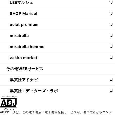
LEEマルシェ
く
で
ド
ィ
い
新
開
ウ
ン
ウ
し
SHOP Marisol
く
で
ド
ィ
い
新
開
ウ
ン
ウ
し
eclat premium
く
で
ド
ィ
い
新
開
ウ
ン
ウ
し
mirabella
く
で
ド
ィ
い
新
開
ウ
ン
ウ
し
mirabella homme
く
で
ド
ィ
い
新
開
ウ
ン
ウ
し
zakka market
く
で
ド
ィ
い
新
開
ウ
ン
ウ
し
その他WEBサービス
く
で
ド
ィ
い
開
ウ
ン
ウ
集英社アドナビ
く
で
ド
ィ
新
開
ウ
ン
し
集英社エディターズ・ラボ
く
で
ド
い
新
開
ウ
ウ
し
く
で
ィ
い
開
ン
ウ
ABJマークは、この電子書店・電子書籍配信サービスが、著作権者からコンテ
く
ド
ィ