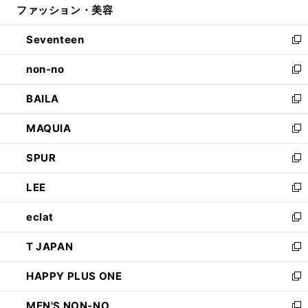
ファッション・美容
く
で
ド
ィ
開
ウ
ン
Seventeen
く
で
ド
新
開
ウ
し
non-no
く
で
い
新
開
ウ
し
BAILA
く
ィ
い
新
ン
ウ
し
MAQUIA
ド
ィ
い
新
ウ
ン
ウ
し
SPUR
で
ド
ィ
い
新
開
ウ
ン
ウ
し
LEE
く
で
ド
ィ
い
新
開
ウ
ン
ウ
し
eclat
く
で
ド
ィ
い
新
開
ウ
ン
ウ
し
T JAPAN
く
で
ド
ィ
い
新
開
ウ
ン
ウ
し
HAPPY PLUS ONE
く
で
ド
ィ
い
新
開
ウ
ン
ウ
し
MEN'S NON-NO
く
で
ド
ィ
い