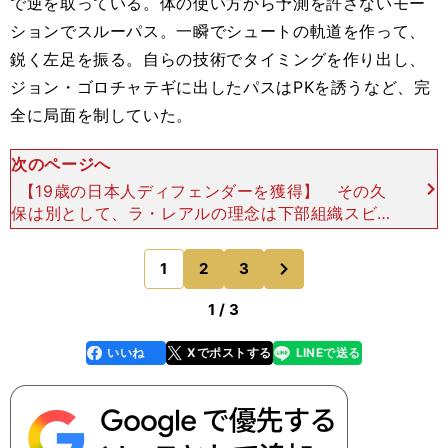
で逆を取っている。体の使い方から予測を許さないモー
ションでスルーパス。一瞬でシュートの軌道を作って、
鋭く左足を振る。自らの技術でタイミングを作り出し、
ジョン・ゴロチャテギに出したパスはPKを誘うなど、完
全に局面を制していた。
次のページへ
【19歳の日本人ディフェンダーを獲得】 その久
保は別として、ラ・レアルの理念は下部組織スビエ
タの育成から徹底されている。スビエタこそクラブ
の源泉と言える。ここから育った選手がトップチー
次
1
2
3
のページへ
ムで戦い、指導
1 / 3
いいね
Xでポストする
LINEで送る
line
faceboo
x
k