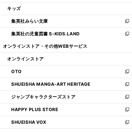
開
ウ
ン
ウ
し
キッズ
く
で
ド
ィ
い
開
ウ
ン
ウ
集英社みらい文庫
く
で
ド
ィ
新
開
ウ
ン
し
集英社の児童図書 S-KIDS.LAND
く
で
ド
い
新
開
ウ
ウ
し
オンラインストア・
その他WEBサービス
く
で
ィ
い
開
ン
ウ
オンラインストア
く
ド
ィ
ウ
ン
OTO
で
ド
新
開
ウ
し
SHUEISHA MANGA-ART HERITAGE
く
で
い
新
開
ウ
し
ジャンプキャラクターズストア
く
ィ
い
新
ン
ウ
し
HAPPY PLUS STORE
ド
ィ
い
新
ウ
ン
ウ
し
SHUEISHA VOX
で
ド
ィ
い
新
開
ウ
ン
ウ
し