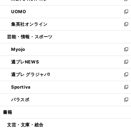
新
開
ウ
ン
ウ
し
UOMO
く
で
ド
ィ
い
新
開
ウ
ン
ウ
し
集英社オンライン
く
で
ド
ィ
い
新
開
ウ
ン
ウ
し
芸能・情報・スポーツ
く
で
ド
ィ
い
開
ウ
ン
ウ
Myojo
く
で
ド
ィ
新
開
ウ
ン
し
週プレNEWS
く
で
ド
い
新
開
ウ
ウ
し
週プレ グラジャパ!
く
で
ィ
い
新
開
ン
ウ
し
Sportiva
く
ド
ィ
い
新
ウ
ン
ウ
し
パラスポ
で
ド
ィ
い
新
開
ウ
ン
ウ
し
書籍
く
で
ド
ィ
い
開
ウ
ン
ウ
文芸・文庫・総合
く
で
ド
ィ
開