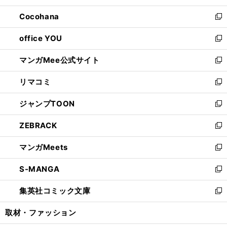
開
ウ
ン
し
Cocohana
く
で
ド
い
新
開
ウ
ウ
し
office YOU
く
で
ィ
い
新
開
ン
ウ
し
マンガMee公式サイト
く
ド
ィ
い
新
ウ
ン
ウ
し
リマコミ
で
ド
ィ
い
新
開
ウ
ン
ウ
し
ジャンプTOON
く
で
ド
ィ
い
新
開
ウ
ン
ウ
し
ZEBRACK
く
で
ド
ィ
い
新
開
ウ
ン
ウ
し
マンガMeets
く
で
ド
ィ
い
新
開
ウ
ン
ウ
し
S-MANGA
く
で
ド
ィ
い
新
開
ウ
ン
ウ
し
集英社コミック文庫
く
で
ド
ィ
い
新
開
ウ
ン
ウ
し
取材・ファッション
く
で
ド
ィ
い
開
ウ
ン
ウ