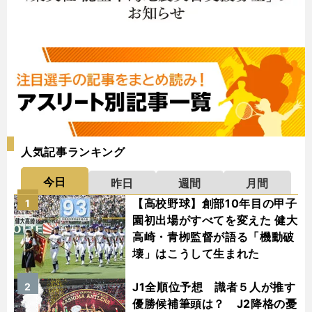
人気記事ランキング
今日
昨日
週間
月間
【高校野球】創部10年目の甲子
1
園初出場がすべてを変えた 健大
高崎・青栁監督が語る「機動破
壊」はこうして生まれた
J1全順位予想 識者５人が推す
2
優勝候補筆頭は？ J2降格の憂