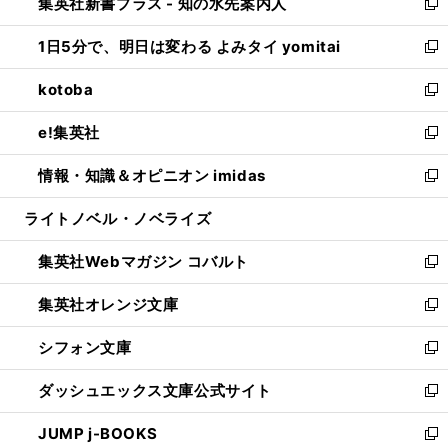
集英社新書プラス - 知の水先案内人
く
ド
ィ
い
新
ウ
ン
ウ
し
1日5分で、明日は変わる よみタイ yomitai
で
ド
ィ
い
新
開
ウ
ン
ウ
し
kotoba
く
で
ド
ィ
い
新
開
ウ
ン
ウ
し
e!集英社
く
で
ド
ィ
い
新
開
ウ
ン
ウ
し
情報・知識＆オピニオン imidas
く
で
ド
ィ
い
新
開
ウ
ン
ウ
し
ライトノベル・ノベライズ
く
で
ド
ィ
い
開
ウ
ン
ウ
集英社Webマガジン コバルト
く
で
ド
ィ
新
開
ウ
ン
し
集英社オレンジ文庫
く
で
ド
い
新
開
ウ
ウ
し
シフォン文庫
く
で
ィ
い
新
開
ン
ウ
し
ダッシュエックス文庫公式サイト
く
ド
ィ
い
新
ウ
ン
ウ
し
JUMP j-BOOKS
で
ド
ィ
い
新