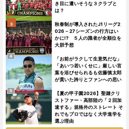
き目に遭いそうな３クラブと
は？
秋春制が導入されたJ1リーグ2
3
026－27シーズンの行方はい
かに!? ５人の識者が全順位を
大胆予想
4
「お前がラクして生意気だな」
「あいつ若いくせに」厳しい言
葉を浴びせられるも佐藤慎太郎
が貫いた誇りとファンへの思い
5
【夏の甲子園2026】聖隷クリ
ストファー・高部陸の「２回加
速する」規格外のストレート そ
れでもプロではなく大学進学を
選ぶ理由