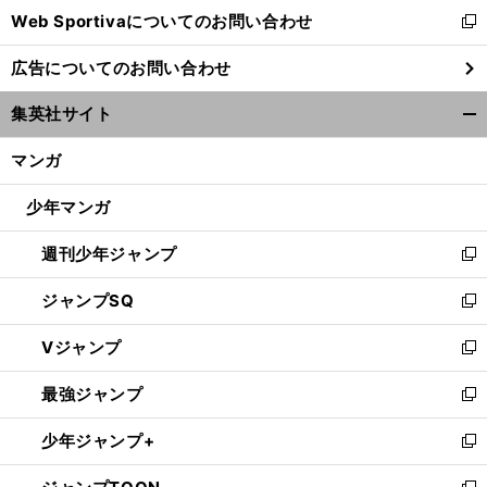
Web Sportivaについてのお問い合わせ
く
新
し
広告についてのお問い合わせ
い
ウ
集英社サイト
ィ
開
ン
く/
マンガ
ド
閉
ウ
じ
少年マンガ
で
る
開
週刊少年ジャンプ
く
新
し
ジャンプSQ
い
新
ウ
し
Vジャンプ
ィ
い
新
ン
ウ
し
最強ジャンプ
ド
ィ
い
新
ウ
ン
ウ
し
少年ジャンプ+
で
ド
ィ
い
新
開
ウ
ン
ウ
し
く