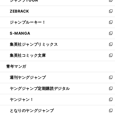
ジャンプTOON
で
ド
ィ
い
新
開
ウ
ン
ウ
し
ZEBRACK
く
で
ド
ィ
い
新
開
ウ
ン
ウ
し
ジャンプルーキー！
く
で
ド
ィ
い
新
開
ウ
ン
ウ
し
S-MANGA
く
で
ド
ィ
い
新
開
ウ
ン
ウ
し
集英社ジャンプリミックス
く
で
ド
ィ
い
新
開
ウ
ン
ウ
し
集英社コミック文庫
く
で
ド
ィ
い
新
開
ウ
ン
ウ
し
青年マンガ
く
で
ド
ィ
い
開
ウ
ン
ウ
週刊ヤングジャンプ
く
で
ド
ィ
新
開
ウ
ン
し
ヤングジャンプ定期購読デジタル
く
で
ド
い
新
開
ウ
ウ
し
ヤンジャン！
く
で
ィ
い
新
開
ン
ウ
し
となりのヤングジャンプ
く
ド
ィ
い
新