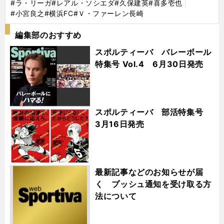
#ラ・リーガ
#レアル・ソシエダ
#久保建英
#喜多壱也
#小宮良之
#横浜FC
#Ｖ・ファーレン長崎
編集部のおすすめ
スポルティーバ バレーボール
特集号 Vol.4 6月30日発売
スポルティーバ 部活特集号
3月16日発売
最新記事などのお知らせが届
く プッシュ通知を受け取る方
法について