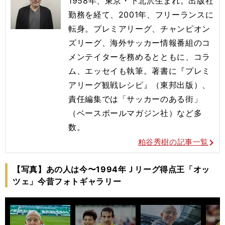
1958年、東京・下北沢生まれ。出版社
勤務を経て、2001年
、フリーランスに
転身。プレミアリーグ、チャンピオン
ズリーグ、
海外サッカー情報番組のコ
メンテイターを務めるとともに、コラ
ム
、エッセイも執筆。著書に『プレミ
アリーグ観戦レシピ』（東邦出
版）、
責任編集では「サッカーのある街」
（ベースボールマガジン
社）など多
数。
粕谷秀樹の記事一覧
【写真】あの人は今〜1994年Ｊリーグ得点王「オッ
ツェ」今昔フォトギャラリー