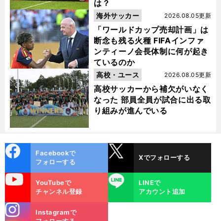
は？
海外サッカー
2026.08.05更新
「ワールドカップ売却計画」は
断念も残る火種 FIFAインファ
ンティーノ会長体制に何が起き
ているのか
高校・ユース
2026.08.05更新
高校サッカーから補欠がいなく
なった 部員全員が試合に出る取
り組みが進んでいる
cebo
X
Facebookで
Xでフォローする
ok
フォローする
uTube
LINE
YouTubeで
LINEで
チャンネル登録
アカウント追加
stagra
Instagramで
m