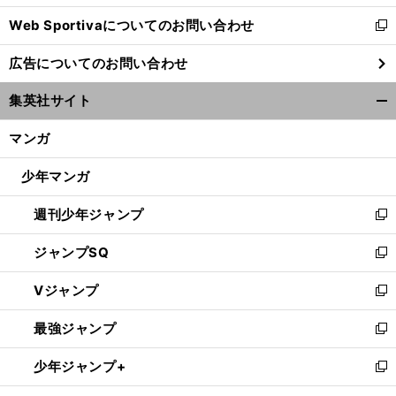
開
Web Sportivaについてのお問い合わせ
く
新
し
広告についてのお問い合わせ
い
ウ
、
、
.
久
・
？
集英社サイト
ィ
保建英が見せつけた技術の確かさ
レアル
ソシエダが日本サッカーに与えた教訓とは
開
ン
く/
マンガ
ド
閉
ウ
じ
少年マンガ
で
る
開
週刊少年ジャンプ
く
新
し
ジャンプSQ
い
新
ウ
し
Vジャンプ
ィ
い
新
ン
ウ
し
最強ジャンプ
ド
ィ
い
新
ウ
ン
ウ
し
少年ジャンプ+
で
ド
ィ
い
新
開
ウ
ン
ウ
し