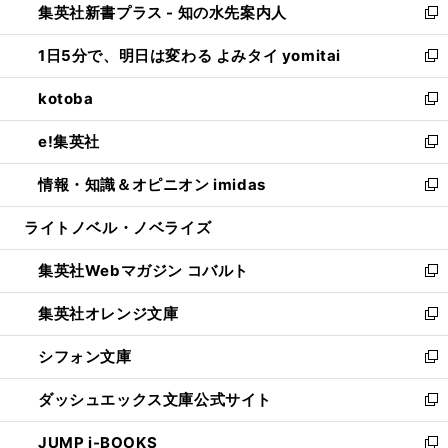
集英社新書プラス - 知の水先案内人
く
ド
ィ
い
新
ウ
ン
ウ
し
1日5分で、明日は変わる よみタイ yomitai
で
ド
ィ
い
新
開
ウ
ン
ウ
し
kotoba
く
で
ド
ィ
い
新
開
ウ
ン
ウ
し
e!集英社
く
で
ド
ィ
い
新
開
ウ
ン
ウ
し
情報・知識＆オピニオン imidas
く
で
ド
ィ
い
新
開
ウ
ン
ウ
し
ライトノベル・ノベライズ
く
で
ド
ィ
い
開
ウ
ン
ウ
集英社Webマガジン コバルト
く
で
ド
ィ
新
開
ウ
ン
し
集英社オレンジ文庫
く
で
ド
い
新
開
ウ
ウ
し
シフォン文庫
く
で
ィ
い
新
開
ン
ウ
し
ダッシュエックス文庫公式サイト
く
ド
ィ
い
新
ウ
ン
ウ
し
JUMP j-BOOKS
で
ド
ィ
い
新