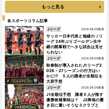
もっと見る
各スポーツコラム記事
Jリーグ
2026.08.06更新
サッカー日本代表と無縁のＪリ
ーグ 24年ぶりゴールデン生中
継の開幕戦でヘタな試合は見せ
られない
Jリーグ
2026.08.06更新
秋春制が導入されたJ1リーグ2
026－27シーズンの行方はい
かに!? ５人の識者が全順位を
大胆予想
Jリーグ
2026.08.06更新
J1全順位予想 識者５人が推す
優勝候補筆頭は？ J2降格の憂
き目に遭いそうな３クラブと