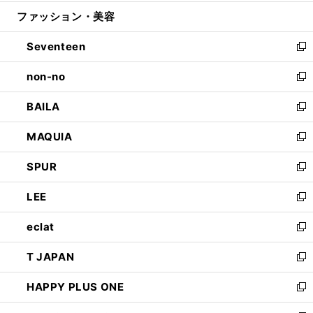
開
ウ
ン
ウ
ファッション・美容
く
で
ド
ィ
開
ウ
ン
Seventeen
く
で
ド
新
開
ウ
し
non-no
く
で
い
新
開
ウ
し
BAILA
く
ィ
い
新
ン
ウ
し
MAQUIA
ド
ィ
い
新
ウ
ン
ウ
し
SPUR
で
ド
ィ
い
新
開
ウ
ン
ウ
し
LEE
く
で
ド
ィ
い
新
開
ウ
ン
ウ
し
eclat
く
で
ド
ィ
い
新
開
ウ
ン
ウ
し
T JAPAN
く
で
ド
ィ
い
新
開
ウ
ン
ウ
し
HAPPY PLUS ONE
く
で
ド
ィ
い
新
開
ウ
ン
ウ
し