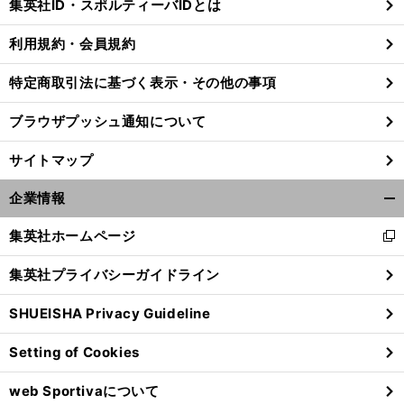
集英社ID・スポルティーバIDとは
る
利用規約・会員規約
特定商取引法に基づく表示・その他の事項
ブラウザプッシュ通知について
サイトマップ
企業情報
開
く/
集英社ホームページ
新
閉
し
じ
集英社プライバシーガイドライン
い
る
ウ
SHUEISHA Privacy Guideline
ィ
ン
Setting of Cookies
ド
ウ
web Sportivaについて
で