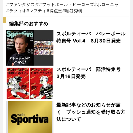
#ファンタジスタ
#フットボール・ヒーローズ
#ボローニャ
#ラツィオ
#レフティ
#得点王
#粕谷秀樹
編集部のおすすめ
スポルティーバ バレーボール
特集号 Vol.4 6月30日発売
スポルティーバ 部活特集号
3月16日発売
最新記事などのお知らせが届
く プッシュ通知を受け取る方
法について