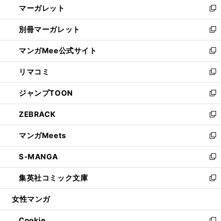
マーガレット
く
で
ド
い
新
開
ウ
ウ
し
別冊マーガレット
く
で
ィ
い
新
開
ン
ウ
し
マンガMee公式サイト
く
ド
ィ
い
新
ウ
ン
ウ
し
リマコミ
で
ド
ィ
い
新
開
ウ
ン
ウ
し
ジャンプTOON
く
で
ド
ィ
い
新
開
ウ
ン
ウ
し
ZEBRACK
く
で
ド
ィ
い
新
開
ウ
ン
ウ
し
マンガMeets
く
で
ド
ィ
い
新
開
ウ
ン
ウ
し
S-MANGA
く
で
ド
ィ
い
新
開
ウ
ン
ウ
し
集英社コミック文庫
く
で
ド
ィ
い
新
開
ウ
ン
ウ
し
女性マンガ
く
で
ド
ィ
い
開
ウ
ン
ウ
Cookie
く
で
ド