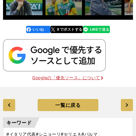
いいね
Xでポストする
LINEで送る
line
faceboo
x
k
Googleの「優先ソース」について
一覧に戻る
キーワード
#イタリア代表
#シニョーリ
#セリエＡ
#パルマ