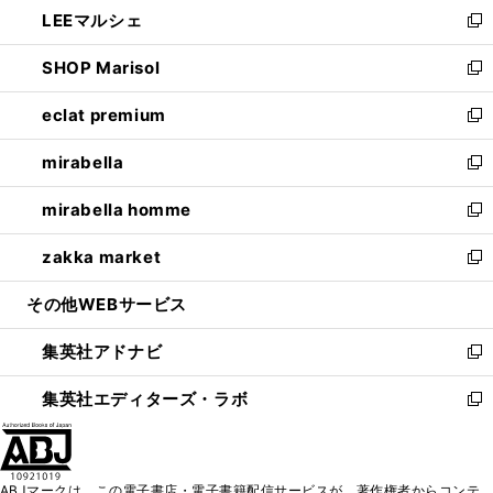
し
LEEマルシェ
く
で
ド
ィ
い
新
開
ウ
ン
ウ
し
SHOP Marisol
く
で
ド
ィ
い
新
開
ウ
ン
ウ
し
eclat premium
く
で
ド
ィ
い
新
開
ウ
ン
ウ
し
mirabella
く
で
ド
ィ
い
新
開
ウ
ン
ウ
し
mirabella homme
く
で
ド
ィ
い
新
開
ウ
ン
ウ
し
zakka market
く
で
ド
ィ
い
新
開
ウ
ン
ウ
し
その他WEBサービス
く
で
ド
ィ
い
開
ウ
ン
ウ
集英社アドナビ
く
で
ド
ィ
新
開
ウ
ン
し
集英社エディターズ・ラボ
く
で
ド
い
新
開
ウ
ウ
し
く
で
ィ
い
開
ン
ウ
ABJマークは、この電子書店・電子書籍配信サービスが、著作権者からコンテ
く