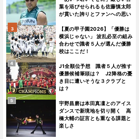
葉を浴びせられるも佐藤慎太郎
が貫いた誇りとファンへの思い
【夏の甲子園2026】「優勝は
3
横浜じゃない」 波乱必至の組み
合わせで識者５人が選んだ優勝
校はここだ！
4
J1全順位予想 識者５人が推す
優勝候補筆頭は？ J2降格の憂
き目に遭いそうな３クラブと
は？
5
宇野昌磨は本田真凜とのアイス
ダンスで新境地を切り開く 高
橋大輔の証言とも重なる課題と
楽しさ