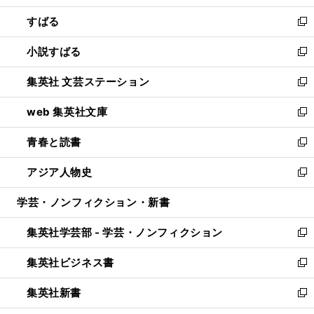
開
ウ
ン
すばる
く
で
ド
新
開
ウ
し
小説すばる
く
で
い
新
開
ウ
し
集英社 文芸ステーション
く
ィ
い
新
ン
ウ
し
web 集英社文庫
ド
ィ
い
新
ウ
ン
ウ
し
青春と読書
で
ド
ィ
い
新
開
ウ
ン
ウ
し
アジア人物史
く
で
ド
ィ
い
新
開
ウ
ン
ウ
し
学芸・ノンフィクション・新書
く
で
ド
ィ
い
開
ウ
ン
ウ
集英社学芸部 - 学芸・ノンフィクション
く
で
ド
ィ
新
開
ウ
ン
し
集英社ビジネス書
く
で
ド
い
新
開
ウ
ウ
し
集英社新書
く
で
ィ
い
新
開
ン
ウ
し