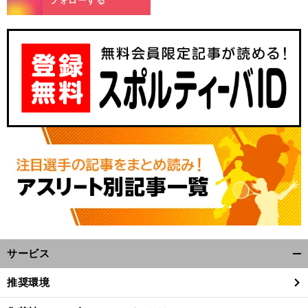
フォローする
サービス
開
く/
推奨環境
閉
じ