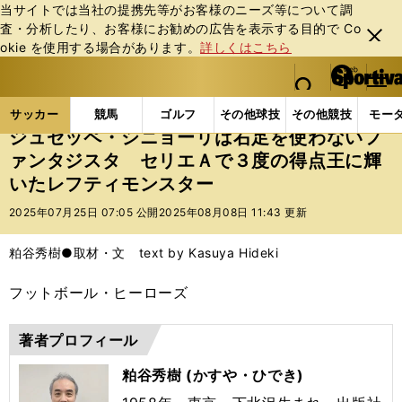
当サイトでは当社の提携先等がお客様のニーズ等について調
査・分析したり、お客様にお勧めの広告を表⽰する⽬的で Co
閉じ
okie を使⽤する場合があります。
詳しくはこちら
る
マイペ
web Sportiva (webスポルティーバ)
検索
メニュ
we
ー
サッカーの記事一覧
海外サッカー
海外サッカー
b
ジ
サッカー
競馬
ゴルフ
その他球技
その他競技
モー
ス
ジュゼッペ・シニョーリは右足を使わないフ
ポ
ァンタジスタ セリエＡで３度の得点王に輝
ル
いたレフティモンスター
テ
ィ
2025年07月25日 07:05 公開
2025年08月08日 11:43 更新
ー
バ
粕谷秀樹●取材・文 text by Kasuya Hideki
フットボール・ヒーローズ
著者プロフィール
粕谷秀樹 (かすや・ひでき)