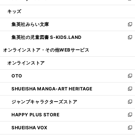
開
ウ
ン
ウ
し
キッズ
く
で
ド
ィ
い
開
ウ
ン
ウ
集英社みらい文庫
く
で
ド
ィ
新
開
ウ
ン
し
集英社の児童図書 S-KIDS.LAND
く
で
ド
い
新
開
ウ
ウ
し
オンラインストア・
その他WEBサービス
く
で
ィ
い
開
ン
ウ
オンラインストア
く
ド
ィ
ウ
ン
OTO
で
ド
新
開
ウ
し
SHUEISHA MANGA-ART HERITAGE
く
で
い
新
開
ウ
し
ジャンプキャラクターズストア
く
ィ
い
新
ン
ウ
し
HAPPY PLUS STORE
ド
ィ
い
新
ウ
ン
ウ
し
SHUEISHA VOX
で
ド
ィ
い
新
開
ウ
ン
ウ