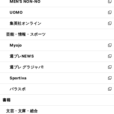
MEN'S NON-NO
く
で
ド
ィ
い
新
開
ウ
ン
ウ
し
UOMO
く
で
ド
ィ
い
新
開
ウ
ン
ウ
し
集英社オンライン
く
で
ド
ィ
い
新
開
ウ
ン
ウ
し
芸能・情報・スポーツ
く
で
ド
ィ
い
開
ウ
ン
ウ
Myojo
く
で
ド
ィ
新
開
ウ
ン
し
週プレNEWS
く
で
ド
い
新
開
ウ
ウ
し
週プレ グラジャパ!
く
で
ィ
い
新
開
ン
ウ
し
Sportiva
く
ド
ィ
い
新
ウ
ン
ウ
し
パラスポ
で
ド
ィ
い
新
開
ウ
ン
ウ
し
書籍
く
で
ド
ィ
い
開
ウ
ン
ウ
文芸・文庫・総合
く
で
ド
ィ