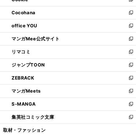
ィ
新
開
ウ
ン
し
Cocohana
く
で
ド
い
新
開
ウ
ウ
し
office YOU
く
で
ィ
い
新
開
ン
ウ
し
マンガMee公式サイト
く
ド
ィ
い
新
ウ
ン
ウ
し
リマコミ
で
ド
ィ
い
新
開
ウ
ン
ウ
し
ジャンプTOON
く
で
ド
ィ
い
新
開
ウ
ン
ウ
し
ZEBRACK
く
で
ド
ィ
い
新
開
ウ
ン
ウ
し
マンガMeets
く
で
ド
ィ
い
新
開
ウ
ン
ウ
し
S-MANGA
く
で
ド
ィ
い
新
開
ウ
ン
ウ
し
集英社コミック文庫
く
で
ド
ィ
い
新
開
ウ
ン
ウ
し
取材・ファッション
く
で
ド
ィ
い