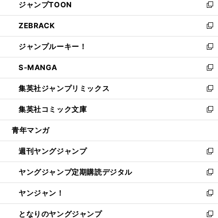
ジャンプTOON
く
で
ド
ィ
い
新
開
ウ
ン
ウ
し
ZEBRACK
く
で
ド
ィ
い
新
開
ウ
ン
ウ
し
ジャンプルーキー！
く
で
ド
ィ
い
新
開
ウ
ン
ウ
し
S-MANGA
く
で
ド
ィ
い
新
開
ウ
ン
ウ
し
集英社ジャンプリミックス
く
で
ド
ィ
い
新
開
ウ
ン
ウ
し
集英社コミック文庫
く
で
ド
ィ
い
新
開
ウ
ン
ウ
し
青年マンガ
く
で
ド
ィ
い
開
ウ
ン
ウ
週刊ヤングジャンプ
く
で
ド
ィ
新
開
ウ
ン
し
ヤングジャンプ定期購読デジタル
く
で
ド
い
新
開
ウ
ウ
し
ヤンジャン！
く
で
ィ
い
新
開
ン
ウ
し
となりのヤングジャンプ
く
ド
ィ
い
新