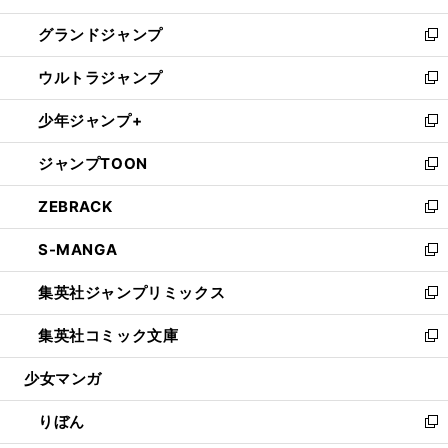
ウ
ン
ウ
し
グランドジャンプ
で
ド
ィ
い
新
開
ウ
ン
ウ
し
ウルトラジャンプ
く
で
ド
ィ
い
新
開
ウ
ン
ウ
し
少年ジャンプ+
く
で
ド
ィ
い
新
開
ウ
ン
ウ
し
ジャンプTOON
く
で
ド
ィ
い
新
開
ウ
ン
ウ
し
ZEBRACK
く
で
ド
ィ
い
新
開
ウ
ン
ウ
し
S-MANGA
く
で
ド
ィ
い
新
開
ウ
ン
ウ
し
集英社ジャンプリミックス
く
で
ド
ィ
い
新
開
ウ
ン
ウ
し
集英社コミック文庫
く
で
ド
ィ
い
新
開
ウ
ン
ウ
し
少女マンガ
く
で
ド
ィ
い
開
ウ
ン
ウ
りぼん
く
で
ド
ィ
新
開
ウ
ン
し