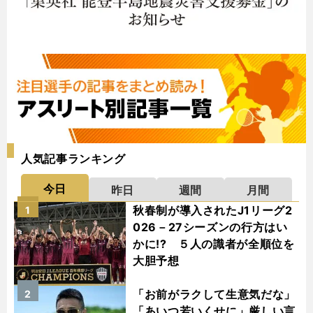
人気記事ランキング
今日
昨日
週間
月間
秋春制が導入されたJ1リーグ2
1
026－27シーズンの行方はい
かに!? ５人の識者が全順位を
大胆予想
「お前がラクして生意気だな」
2
「あいつ若いくせに」厳しい言