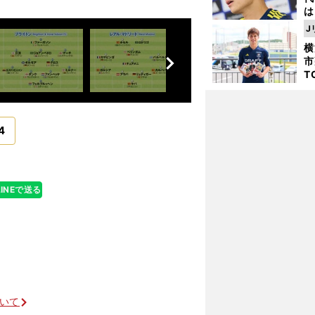
は
が
J
日
横
前
た
市
へ
T
K
級
ャ
4
LINEで送る
ついて