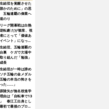
生結弦を覚醒させた
誰かのために」の思
 五輪連覇の偉業へ
道のり
リーグ開幕戦は白熱
逆転劇 だが観客、視
者にとって「価値あ
イベント」になって
たか
生結弦、五輪連覇の
台裏 ケガで欠場中
取り組んだ「勉強」
成長
生結弦が一時は諦め
ソチ五輪の金メダル
五輪の本当の怖さを
った......」
原陵矢が無名校進学
理由は「自転車で13
」 春江工出身とし
最初で最後のプロ野