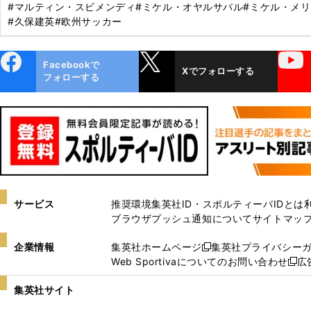
#マルティン・スビメンディ
#ミケル・オヤルサバル
#ミケル・メ
#久保建英
#欧州サッカー
ebo
X
YouTube
Facebookで
Xでフォローする
ok
フォローする
サービス
推奨環境
集英社ID・スポルティーバIDとは
ブラウザプッシュ通知について
サイトマッ
企業情報
集英社ホームページ
集英社プライバシー
新
Web Sportivaについてのお問い合わせ
広
し
新
い
し
集英社サイト
ウ
い
ィ
ウ