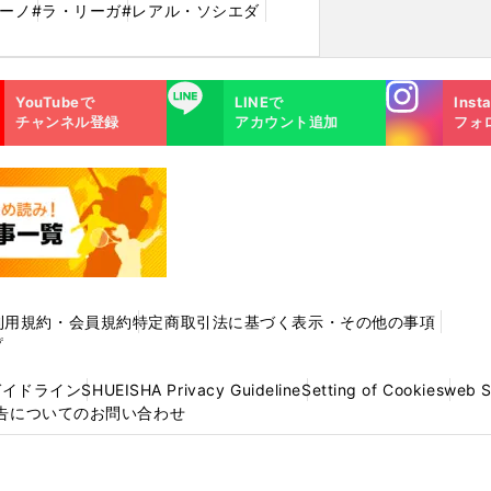
リーノ
#ラ・リーガ
#レアル・ソシエダ
Instagra
LINE
YouTubeで
LINEで
Inst
m
チャンネル登録
アカウント追加
フォ
利用規約・会員規約
特定商取引法に基づく表示・その他の事項
プ
ガイドライン
SHUEISHA Privacy Guideline
Setting of Cookies
web 
告についてのお問い合わせ