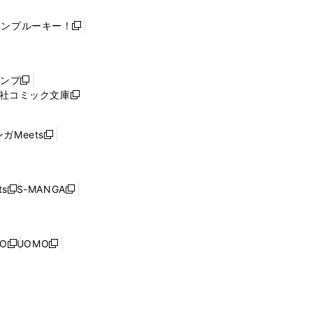
ャンプルーキー！
新
し
い
ウ
ャンプ
新
ィ
社コミック文庫
し
新
ン
い
し
ド
ウ
い
ウ
ガMeets
新
ィ
ウ
で
し
ン
ィ
開
い
ド
ン
く
ウ
ウ
ド
s
S-MANGA
新
新
ィ
で
ウ
し
し
ン
開
で
い
い
ド
く
開
ウ
ウ
ウ
NO
UOMO
く
新
新
ィ
ィ
で
し
し
ン
ン
開
い
い
ド
ド
く
ウ
ウ
ウ
ウ
ィ
ィ
で
で