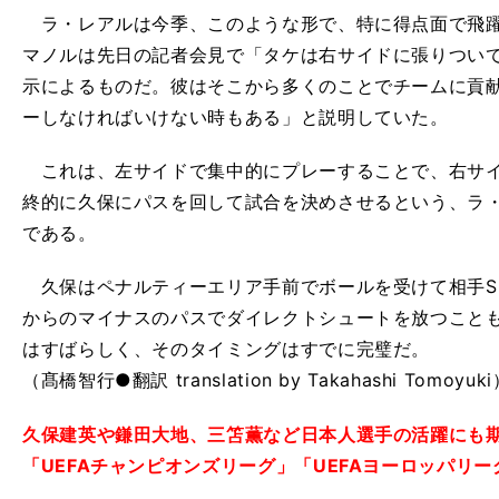
ラ・レアルは今季、このような形で、特に得点面で飛躍
マノルは先日の記者会見で「タケは右サイドに張りつい
示によるものだ。彼はそこから多くのことでチームに貢
ーしなければいけない時もある」と説明していた。
これは、左サイドで集中的にプレーすることで、右サイ
終的に久保にパスを回して試合を決めさせるという、ラ
である。
久保はペナルティーエリア手前でボールを受けて相手S
からのマイナスのパスでダイレクトシュートを放つこと
はすばらしく、そのタイミングはすでに完璧だ。
（髙橋智行●翻訳 translation by Takahashi Tomoyuk
久保建英や鎌田大地、三笘薫など日本人選手の活躍にも
「UEFAチャンピオンズリーグ」「UEFAヨーロッパリ