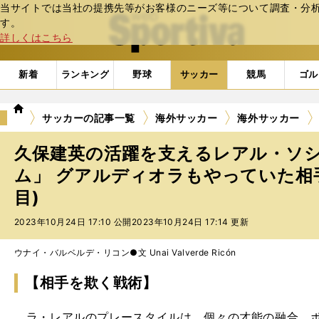
当サイトでは当社の提携先等がお客様のニーズ等について調査・分析し
web Sportiva (webスポルティーバ)
す。
詳しくはこちら
新着
ランキング
野球
サッカー
競馬
ゴル
we
サッカーの記事一覧
海外サッカー
海外サッカー
b
ス
久保建英の活躍を支えるレアル・ソ
ポ
ル
ム」 グアルディオラもやっていた相手
テ
目)
ィ
ー
2023年10月24日 17:10 公開
2023年10月24日 17:14 更新
バ
ウナイ・バルベルデ・リコン●文 Unai Valverde Ricón
【相手を欺く戦術】
ラ・レアルのプレースタイルは、個々の才能の融合、ポ