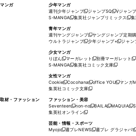
マンガ
少年マンガ
ン
ィ
週刊少年ジャンプ
ジャンプSQ
Vジャン
ド
ン
新
新
S-MANGA
集英社ジャンプリミックス
集
ウ
ド
新
し
し
新
で
ウ
し
い
い
し
青年マンガ
開
で
い
ウ
ウ
い
週刊ヤングジャンプ
ヤングジャンプ定期
新
く
開
ウ
ィ
ィ
ウ
ウルトラジャンプ
少年ジャンプ+
ジャン
新
し
新
く
ィ
ン
ン
ィ
し
い
し
ン
ド
ド
ン
少女マンガ
い
ウ
い
ド
ウ
ウ
ド
りぼん
マーガレット
別冊マーガレット
新
新
新
ウ
ィ
ウ
ウ
で
で
ウ
S-MANGA
集英社コミック文庫
し
新
し
新
ィ
ン
ィ
で
開
開
で
い
し
い
し
ン
ド
ン
女性マンガ
開
く
く
開
ウ
い
ウ
い
ド
ウ
ド
Cookie
Cocohana
office YOU
マンガM
く
く
新
新
新
ィ
ウ
ィ
ウ
ウ
で
ウ
集英社コミック文庫
し
新
し
し
ン
ィ
ン
ィ
で
開
で
い
し
い
い
ド
ン
ド
ン
取材・ファッション
ファッション・美容
開
く
開
ウ
い
ウ
ウ
ウ
ド
ウ
ド
Seventeen
non-no
BAILA
MAQUIA
S
く
く
新
新
新
新
ィ
ウ
ィ
ィ
で
ウ
で
ウ
集英社オンライン
し
新
し
し
し
ン
ィ
ン
ン
開
で
開
で
い
し
い
い
い
ド
ン
ド
ド
芸能・情報・スポーツ
く
開
く
開
ウ
い
ウ
ウ
ウ
ウ
ド
ウ
ウ
Myojo
週プレNEWS
週プレ グラジャパ!
く
く
新
新
新
ィ
ウ
ィ
ィ
ィ
で
ウ
で
で