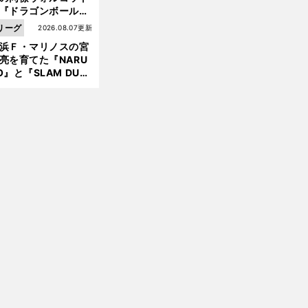
『ドラゴンボール』
大好き ポドルスキは
リーグ
2026.08.07更新
向小次郎に憧れてい
浜Ｆ・マリノスの宮
亮を育てた『NARU
O』と『SLAM DUN
』 中京大中京の同
生・木原龍一は"ジ
ンプ係"だった
久
マ
」
保建英にスペイン地元紙は「
ラドーナ級
と表現
CL決勝Ｔ進出へ勝利に貢献