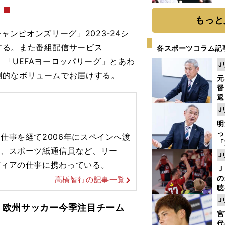
球
＞
もっと
ャンピオンズリーグ」2023-24シ
する。また番組配信サービス
各スポーツコラム記
「UEFAヨーロッパリーグ」とあわ
J
倒的なボリュームでお届けする。
元
督
返
も
J
が
明
然
し
仕事を経て2006年にスペインへ渡
「
訳、スポーツ紙通信員など、リー
ェ
J
ま
ディアの仕事に携わっている。
Ｊ
ジ
の
高橋智行の記事一覧
則
聴
る
J
 欧州サッカー今季注目チーム
い
宮
代