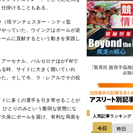
く仕掛けることもある。
ラ（現マンチェスター・シティ監
がやっていた、ウイングはボールが逆
チームに貢献するという動きを実践し
アーセナル、バルセロナほかFWで
ある時、サイドに大きく開いていれ
いた。そして今、ラ・レアルでその役
ドに多くの選手を引き寄せることが
）ひとりのみという脆弱な状態にな
人気記事ランキング
で久保にボールを届け、有利な局面を
今日
昨日