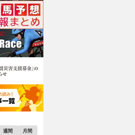
週間
月間