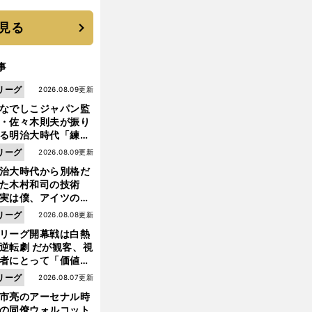
選手となった
見る
事
リーグ
2026.08.09更新
なでしこジャパン監
・佐々木則夫が振り
る明治大時代「練習
しない（木村）和司
リーグ
2026.08.09更新
脚光を浴びて...。全
治大時代から別格だ
面白くない４年間で
った木村和司の技術
た」
実は僕、アイツのフ
イントを真似してい
リーグ
2026.08.08更新
した」と元なでしこ
リーグ開幕戦は白熱
ャパン監督・佐々木
逆転劇 だが観客、視
夫
者にとって「価値あ
イベント」になって
リーグ
2026.08.07更新
たか
市亮のアーセナル時
の同僚ウォルコット