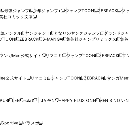
プ
最強ジャンプ
少年ジャンプ+
ジャンプTOON
ZEBRACK
ジ
新
新
新
新
新
英社コミック文庫
し
新
し
し
し
し
い
い
し
い
い
い
ウ
ウ
い
ウ
ウ
ウ
購読デジタル
ヤンジャン！
となりのヤングジャンプ
グランドジ
新
新
新
ィ
ィ
ウ
ィ
ィ
ィ
プTOON
ZEBRACK
S-MANGA
集英社ジャンプリミックス
集英
新
し
新
し
新
し
新
ン
ン
ィ
ン
ン
ン
し
い
し
い
し
い
し
ド
ド
ン
ド
ド
ド
い
ウ
い
ウ
い
ウ
い
ウ
ウ
ド
ウ
ウ
ウ
マンガMee公式サイト
リマコミ
ジャンプTOON
ZEBRACK
マン
新
新
新
新
ウ
ィ
ウ
ィ
ウ
ィ
ウ
で
で
ウ
で
で
で
し
し
し
し
し
ィ
ン
ィ
ン
ィ
ン
ィ
開
開
で
開
開
開
い
い
い
い
い
ン
ド
ン
ド
ン
ド
ン
く
く
開
く
く
く
ウ
ウ
ウ
ウ
ウ
ド
ウ
ド
ウ
ド
ウ
ド
ee公式サイト
リマコミ
ジャンプTOON
ZEBRACK
マンガMeet
く
新
新
新
新
ィ
ィ
ィ
ィ
ィ
ウ
で
ウ
で
ウ
で
ウ
し
し
し
し
ン
ン
ン
ン
ン
で
開
で
開
で
開
で
い
い
い
い
ド
ド
ド
ド
ド
開
く
開
く
開
く
開
ウ
ウ
ウ
ウ
ウ
ウ
ウ
ウ
ウ
PUR
LEE
eclat
T JAPAN
HAPPY PLUS ONE
MEN'S NON-
く
く
く
く
新
新
新
新
新
ィ
ィ
ィ
ィ
で
で
で
で
で
し
し
し
し
し
ン
ン
ン
ン
開
開
開
開
開
い
い
い
い
い
ド
ド
ド
ド
く
く
く
く
く
ウ
ウ
ウ
ウ
ウ
ウ
ウ
ウ
ウ
Sportiva
パラスポ
新
新
ィ
ィ
ィ
ィ
ィ
で
で
で
で