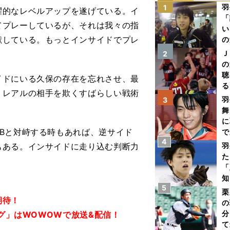
羽
1
的なレベルアップを遂げている。イ
「
てプレーしているが、それは我々の指
い
献している。もっとインサイドでプレ
の
Ｊ
2
の
聴
ドにいる久保の存在を忘れさせ、最
る
・レアルの相手を欺くすばらしい戦術
い
羽
3
舞
に
Bと対峙する時もあれば、逆サイド
で
4
もある。インサイドに走り込む判断力
羽
た
「
i）
知
5
栗
期待！
の
分
ーグ」はWOWOWで放送&配信！
て