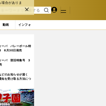
る場合がありま
マイペ
閉じ
検索
メニュ
ー
る
す
ジ
る
動画
インフォ
ルディオラもやっていた相手を欺く戦術
4ページ目
ィーバ バレーボール特
.4 6月30日発売
ィーバ 部活特集号 3
売
などのお知らせが届く
通知を受け取る方法につ