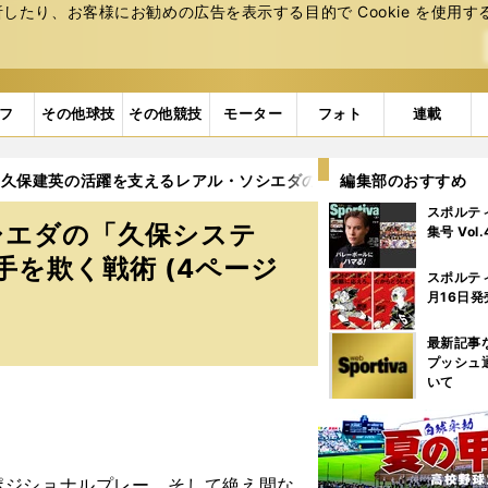
たり、お客様にお勧めの広告を表⽰する⽬的で Cookie を使⽤す
フ
その他球技
その他競技
モーター
フォト
連載
久保建英の活躍を支えるレアル・ソシエダの「久保システム」 グア
編集部のおすすめ
スポルテ
シエダの「久保システ
集号 Vol
を欺く戦術 (4ページ
スポルテ
月16日発
最新記事
プッシュ
いて
ジショナルプレー、そして絶え間な