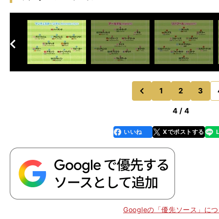
へ
次
1
2
3
のページへ
前
4 / 4
いいね
Xでポストする
line
faceboo
x
k
Googleの「優先ソース」に