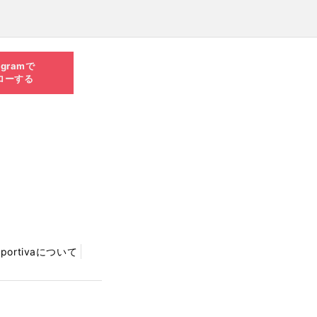
agramで
ローする
Sportivaについて