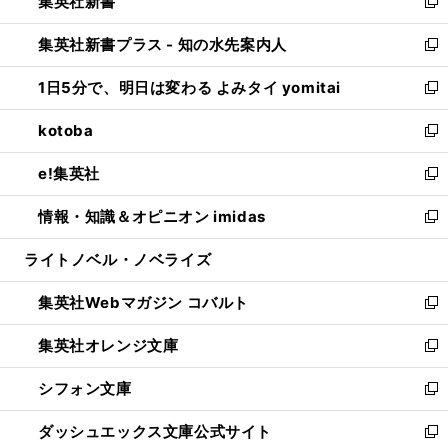
集英社新書
く
で
ィ
い
新
開
ン
ウ
し
集英社新書プラス - 知の水先案内人
く
ド
ィ
い
新
ウ
ン
ウ
し
1日5分で、明日は変わる よみタイ yomitai
で
ド
ィ
い
新
開
ウ
ン
ウ
し
kotoba
く
で
ド
ィ
い
新
開
ウ
ン
ウ
し
e!集英社
く
で
ド
ィ
い
新
開
ウ
ン
ウ
し
情報・知識＆オピニオン imidas
く
で
ド
ィ
い
新
開
ウ
ン
ウ
し
ライトノベル・ノベライズ
く
で
ド
ィ
い
開
ウ
ン
ウ
集英社Webマガジン コバルト
く
で
ド
ィ
新
開
ウ
ン
し
集英社オレンジ文庫
く
で
ド
い
新
開
ウ
ウ
し
シフォン文庫
く
で
ィ
い
新
開
ン
ウ
し
ダッシュエックス文庫公式サイト
く
ド
ィ
い
新