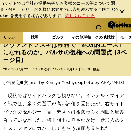
当サイトでは当社の提携先等がお客様のニーズ等について調
査・分析したり、お客様にお勧めの広告を表⽰する⽬的で Co
閉じ
okie を使⽤する場合があります。
詳しくはこちら
る
マイペ
web Sportiva (webスポルティーバ)
検索
メニュ
we
ー
サッカーの記事一覧
海外サッカー
海外サッカー
b
ジ
サッカー
競馬
ゴルフ
その他球技
その他競技
モー
ス
レヴァンドフスキは移籍で「絶対的エース」
ポ
になれるのか。バルサの復権への問題点 (3ペ
ル
ージ目)
テ
ィ
2022年07月22日 10:30 公開
2022年08月16日 10:00 更新
ー
バ
小宮良之●文 text by Komiya Yoshiyuki
photo by AFP／AFLO
現状ではサイドバックも頼りない。インテル・マイア
ミ戦では、多くの選手が高い評価を受けたが、右サイド
バックのセルジーニョ・デストは相変わらず周囲と噛み
合っていなかった。格下相手に崩されかけ、新加入のク
リステンセンにカバーしてもらう場面も見られた。