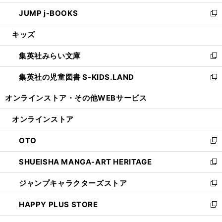
ウ
ン
ウ
し
JUMP j-BOOKS
で
ド
ィ
い
新
開
ウ
ン
ウ
し
キッズ
く
で
ド
ィ
い
開
ウ
ン
ウ
集英社みらい文庫
く
で
ド
ィ
新
開
ウ
ン
し
集英社の児童図書 S-KIDS.LAND
く
で
ド
い
新
開
ウ
ウ
し
オンラインストア・
その他WEBサービス
く
で
ィ
い
開
ン
ウ
オンラインストア
く
ド
ィ
ウ
ン
OTO
で
ド
新
開
ウ
し
SHUEISHA MANGA-ART HERITAGE
く
で
い
新
開
ウ
し
ジャンプキャラクターズストア
く
ィ
い
新
ン
ウ
し
HAPPY PLUS STORE
ド
ィ
い
新
ウ
ン
ウ
し