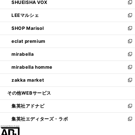
SHUEISHA VOX
で
ド
ィ
い
新
開
ウ
ン
ウ
し
LEEマルシェ
く
で
ド
ィ
い
新
開
ウ
ン
ウ
し
SHOP Marisol
く
で
ド
ィ
い
新
開
ウ
ン
ウ
し
eclat premium
く
で
ド
ィ
い
新
開
ウ
ン
ウ
し
mirabella
く
で
ド
ィ
い
新
開
ウ
ン
ウ
し
mirabella homme
く
で
ド
ィ
い
新
開
ウ
ン
ウ
し
zakka market
く
で
ド
ィ
い
新
開
ウ
ン
ウ
し
その他WEBサービス
く
で
ド
ィ
い
開
ウ
ン
ウ
集英社アドナビ
く
で
ド
ィ
新
開
ウ
ン
し
集英社エディターズ・ラボ
く
で
ド
い
新
開
ウ
ウ
し
く
で
ィ
い