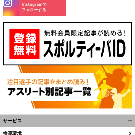
stagra
Instagramで
m
フォローする
サービス
開
く/
推奨環境