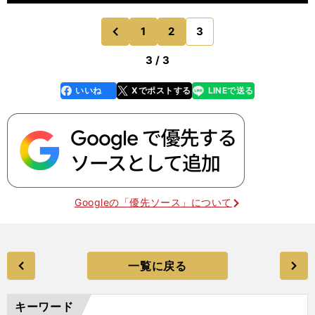
1
2
3
のページへ
前
3 / 3
いいね
Xでポストする
LINEで送る
line
faceboo
x
k
Googleの「優先ソース」について
一覧に戻る
キーワード