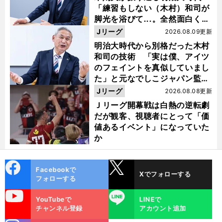
「練習もしない（木村）和司が
脚光を浴びて...。全然面白くな
い４年間でした」
Jリーグ
2026.08.09更新
明治大時代から別格だった木村
和司の技術 「実は僕、アイツ
のフェイントを真似していまし
た」と元なでしこジャパン監
督・佐々木則夫
Jリーグ
2026.08.08更新
Ｊリーグ開幕戦は白熱の逆転劇
だが観客、視聴者にとって「価
値あるイベント」になっていた
か
cebo
X
Facebookで
Xでフォローする
ok
フォローする
uTube
LINE
YouTubeで
LINEで
チャンネル登録
アカウント追加