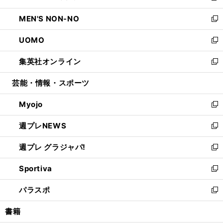
開
ウ
ン
ウ
し
MEN'S NON-NO
く
で
ド
ィ
い
新
開
ウ
ン
ウ
し
UOMO
く
で
ド
ィ
い
新
開
ウ
ン
ウ
し
集英社オンライン
く
で
ド
ィ
い
新
開
ウ
ン
ウ
し
芸能・情報・スポーツ
く
で
ド
ィ
い
開
ウ
ン
ウ
Myojo
く
で
ド
ィ
新
開
ウ
ン
し
週プレNEWS
く
で
ド
い
新
開
ウ
ウ
し
週プレ グラジャパ!
く
で
ィ
い
新
開
ン
ウ
し
Sportiva
く
ド
ィ
い
新
ウ
ン
ウ
し
パラスポ
で
ド
ィ
い
新
開
ウ
ン
ウ
し
書籍
く
で
ド
ィ
い
開
ウ
ン