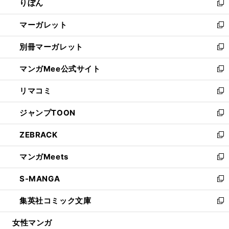
りぼん
く
で
ド
ィ
新
開
ウ
ン
し
マーガレット
く
で
ド
い
新
開
ウ
ウ
し
別冊マーガレット
く
で
ィ
い
新
開
ン
ウ
し
マンガMee公式サイト
く
ド
ィ
い
新
ウ
ン
ウ
し
リマコミ
で
ド
ィ
い
新
開
ウ
ン
ウ
し
ジャンプTOON
く
で
ド
ィ
い
新
開
ウ
ン
ウ
し
ZEBRACK
く
で
ド
ィ
い
新
開
ウ
ン
ウ
し
マンガMeets
く
で
ド
ィ
い
新
開
ウ
ン
ウ
し
S-MANGA
く
で
ド
ィ
い
新
開
ウ
ン
ウ
し
集英社コミック文庫
く
で
ド
ィ
い
新
開
ウ
ン
ウ
し
女性マンガ
く
で
ド
ィ
い