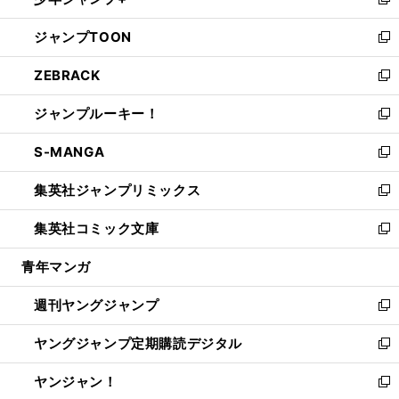
ィ
い
新
開
ウ
ン
ウ
し
ジャンプTOON
く
で
ド
ィ
い
新
開
ウ
ン
ウ
し
ZEBRACK
く
で
ド
ィ
い
新
開
ウ
ン
ウ
し
ジャンプルーキー！
く
で
ド
ィ
い
新
開
ウ
ン
ウ
し
S-MANGA
く
で
ド
ィ
い
新
開
ウ
ン
ウ
し
集英社ジャンプリミックス
く
で
ド
ィ
い
新
開
ウ
ン
ウ
し
集英社コミック文庫
く
で
ド
ィ
い
新
開
ウ
ン
ウ
し
青年マンガ
く
で
ド
ィ
い
開
ウ
ン
ウ
週刊ヤングジャンプ
く
で
ド
ィ
新
開
ウ
ン
し
ヤングジャンプ定期購読デジタル
く
で
ド
い
新
開
ウ
ウ
し
ヤンジャン！
く
で
ィ
い
新