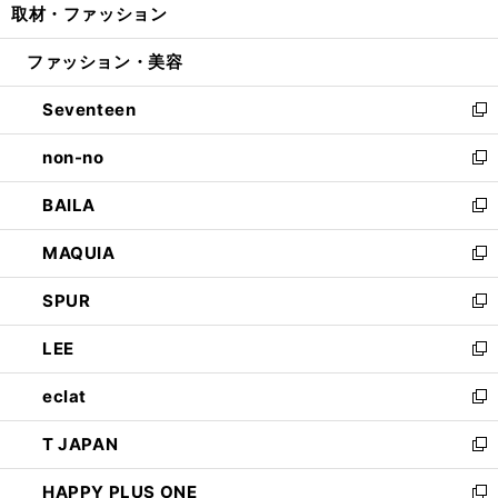
取材・ファッション
く
で
ド
ィ
い
開
ウ
ン
ウ
ファッション・美容
く
で
ド
ィ
開
ウ
ン
Seventeen
く
で
ド
新
開
ウ
し
non-no
く
で
い
新
開
ウ
し
BAILA
く
ィ
い
新
ン
ウ
し
MAQUIA
ド
ィ
い
新
ウ
ン
ウ
し
SPUR
で
ド
ィ
い
新
開
ウ
ン
ウ
し
LEE
く
で
ド
ィ
い
新
開
ウ
ン
ウ
し
eclat
く
で
ド
ィ
い
新
開
ウ
ン
ウ
し
T JAPAN
く
で
ド
ィ
い
新
開
ウ
ン
ウ
し
HAPPY PLUS ONE
く
で
ド
ィ
い
新