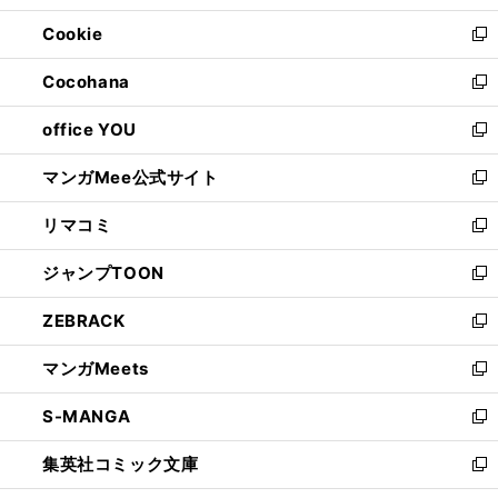
開
ウ
ン
ウ
Cookie
く
で
ド
ィ
新
開
ウ
ン
し
Cocohana
く
で
ド
い
新
開
ウ
ウ
し
office YOU
く
で
ィ
い
新
開
ン
ウ
し
マンガMee公式サイト
く
ド
ィ
い
新
ウ
ン
ウ
し
リマコミ
で
ド
ィ
い
新
開
ウ
ン
ウ
し
ジャンプTOON
く
で
ド
ィ
い
新
開
ウ
ン
ウ
し
ZEBRACK
く
で
ド
ィ
い
新
開
ウ
ン
ウ
し
マンガMeets
く
で
ド
ィ
い
新
開
ウ
ン
ウ
し
S-MANGA
く
で
ド
ィ
い
新
開
ウ
ン
ウ
し
集英社コミック文庫
く
で
ド
ィ
い
新
開
ウ
ン
ウ
し