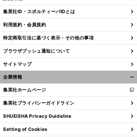
閉
じ
集英社ID・スポルティーバIDとは
る
利用規約・会員規約
特定商取引法に基づく表示・その他の事項
ブラウザプッシュ通知について
サイトマップ
企業情報
開
く/
集英社ホームページ
新
閉
し
じ
集英社プライバシーガイドライン
い
る
ウ
SHUEISHA Privacy Guideline
ィ
ン
Setting of Cookies
ド
ウ