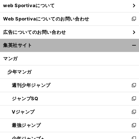
web Sportivaについて
で
開
Web Sportivaについてのお問い合わせ
く
新
し
広告についてのお問い合わせ
い
P
。
、
・
ウ
SGフロンターレ戦で見えた光と陰
一番の仕上がりは35歳のメッシ
フル稼働が厳しいのは36歳のセルヒオ
ラモス
集英社サイト
ィ
開
ン
く/
マンガ
ド
閉
ウ
じ
少年マンガ
で
る
開
週刊少年ジャンプ
く
新
し
ジャンプSQ
い
新
ウ
し
Vジャンプ
ィ
い
新
ン
ウ
し
最強ジャンプ
ド
ィ
い
新
ウ
ン
ウ
し
少年ジャンプ+
で
ド