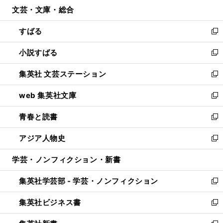
ウ
文芸・文庫・総合
く
で
ド
ィ
開
ウ
ン
すばる
く
で
ド
新
開
ウ
し
小説すばる
く
で
い
新
開
ウ
し
集英社 文芸ステーション
く
ィ
い
新
ン
ウ
し
web 集英社文庫
ド
ィ
い
新
ウ
ン
ウ
し
青春と読書
で
ド
ィ
い
新
開
ウ
ン
ウ
し
アジア人物史
く
で
ド
ィ
い
新
開
ウ
ン
ウ
し
学芸・ノンフィクション・新書
く
で
ド
ィ
い
開
ウ
ン
ウ
集英社学芸部 - 学芸・ノンフィクション
く
で
ド
ィ
新
開
ウ
ン
し
集英社ビジネス書
く
で
ド
い
新
開
ウ
ウ
し