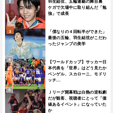
羽生結弦、五輪連覇の舞台裏
2
ケガで欠場中に取り組んだ「勉
強」で成長
「僕なりの４回転半ができた」
3
最後の五輪、羽生結弦がこだわ
ったジャンプの美学
4
【ワールドカップ】サッカー日
本代表を「世界」はどう見たか
ベンゲル、スカローニ、モドリ
ッチ...
5
Ｊリーグ開幕戦は白熱の逆転劇
だが観客、視聴者にとって「価
値あるイベント」になっていた
か